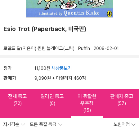
Esio Trot (Paperback, 미국판)
로알드 달(지은이)
퀸틴 블레이크(그림)
Puffin
2009-02-01
정가
11,100원
새상품보기
판매가
9,090원 + 마일리지 460점
전체 중고
알라딘 중고
이 광활한
판매자 중고
우주점
(72)
(0)
(57)
(15)
저가격순
모든 품질 등급
노원역점