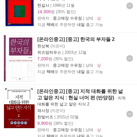
한길사
|
1996년 11월
14,300
원 (35% 할인)
판매자 :
중고매장 수유점
| 상태 :
상
지금
택배
로 주문하면
내일
출고 가능
[온라인중고] [중고] 한국의 부자들 2
한상복
(지은이)
위즈덤하우스
|
2003년 12월
7,200
원 (35% 할인)
판매자 :
중고매장 수유점
| 상태 :
상
지금
택배
로 주문하면
내일
출고 가능
[온라인중고] [중고] 지적 대화를 위한 넓
고 얕은 지식 : 현실 너머 편 (반양장)
-
지적
대화를 위한 넓고 얕은 지식 2
채사장
(지은이)
한빛비즈
|
2015년 02월
9,900
원 (38% 할인)
판매자 :
중고매장 수유점
| 상태 :
상
지금
택배
로 주문하면
내일
출고 가능