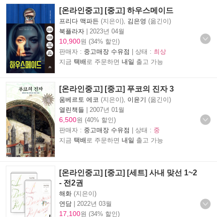
[온라인중고] [중고] 하우스메이드
프리다 맥파든
(지은이),
김은영
(옮긴이)
북플라자
|
2023년 04월
10,900
원 (34% 할인)
판매자 :
중고매장 수유점
| 상태 :
최상
지금
택배
로 주문하면
내일
출고 가능
[온라인중고] [중고] 푸코의 진자 3
움베르토 에코
(지은이),
이윤기
(옮긴이)
열린책들
|
2007년 01월
6,500
원 (40% 할인)
판매자 :
중고매장 수유점
| 상태 :
중
지금
택배
로 주문하면
내일
출고 가능
[온라인중고] [중고] [세트] 사내 맞선 1~2
- 전2권
해화
(지은이)
연담
|
2022년 03월
17,100
원 (34% 할인)