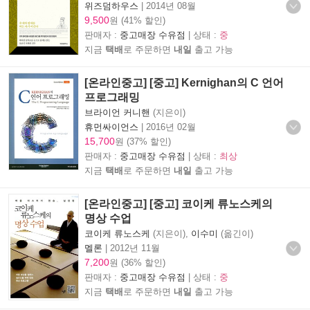
위즈덤하우스
|
2014년 08월
9,500
원 (41% 할인)
판매자 :
중고매장 수유점
| 상태 :
중
지금
택배
로 주문하면
내일
출고 가능
[온라인중고] [중고] Kernighan의 C 언어
프로그래밍
브라이언 커니핸
(지은이)
휴먼싸이언스
|
2016년 02월
15,700
원 (37% 할인)
판매자 :
중고매장 수유점
| 상태 :
최상
지금
택배
로 주문하면
내일
출고 가능
[온라인중고] [중고] 코이케 류노스케의
명상 수업
코이케 류노스케
(지은이),
이수미
(옮긴이)
멜론
|
2012년 11월
7,200
원 (36% 할인)
판매자 :
중고매장 수유점
| 상태 :
중
지금
택배
로 주문하면
내일
출고 가능