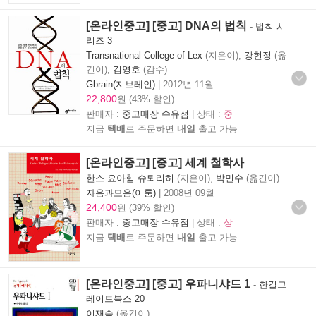
[온라인중고] [중고] DNA의 법칙
-
법칙 시
리즈 3
Transnational College of Lex
(지은이),
강현정
(옮
긴이),
김영호
(감수)
Gbrain(지브레인)
|
2012년 11월
22,800
원 (43% 할인)
판매자 :
중고매장 수유점
| 상태 :
중
지금
택배
로 주문하면
내일
출고 가능
[온라인중고] [중고] 세계 철학사
한스 요아힘 슈퇴리히
(지은이),
박민수
(옮긴이)
자음과모음(이룸)
|
2008년 09월
24,400
원 (39% 할인)
판매자 :
중고매장 수유점
| 상태 :
상
지금
택배
로 주문하면
내일
출고 가능
[온라인중고] [중고] 우파니샤드 1
-
한길그
레이트북스 20
이재숙
(옮긴이)