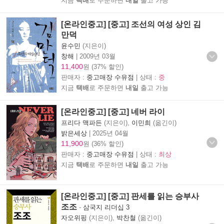
지금
택배
로 주문하면
내일
출고 가능
[온라인중고] [중고] 조선의 여성 상인 김
만덕
윤수민
(지은이)
창해
|
2009년 03월
11,400
원 (37% 할인)
판매자 :
중고매장 수유점
| 상태 :
중
지금
택배
로 주문하면
내일
출고 가능
[온라인중고] [중고] 네버 라이
프리다 맥파든
(지은이),
이민희
(옮긴이)
밝은세상
|
2025년 04월
11,900
원 (36% 할인)
판매자 :
중고매장 수유점
| 상태 :
최상
지금
택배
로 주문하면
내일
출고 가능
[온라인중고] [중고] 판세를 읽는 승부사
조조
-
삼국지 리더십 3
자오위핑
(지은이),
박찬철
(옮긴이)