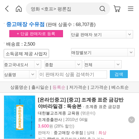
중고매장 수유점
(판매 상품수 : 68,707종)
+ 단골 판매자로 등록
배송료 : 2,500
소득공제 제공 사업자
검색
상품명순
|
출시일순
|
등록순
|
저가격순
|
고가격순
|
베스트순
[온라인중고] [중고] 조계종 표준 금강반
야바라밀경 : 독송본
-
조계종 표준 금강경
대한불교조계종 교육원
(엮은이)
조계종출판사
|
2010년 04월
3,600
원 (28% 할인)
판매자 :
중고매장 수유점
| 상태 :
최상