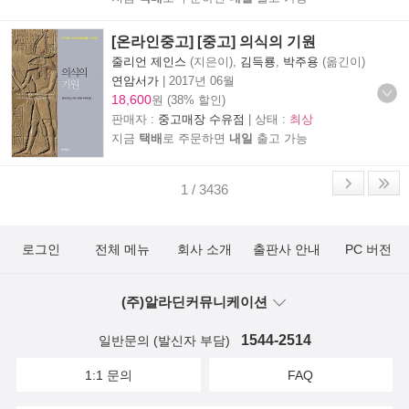
[온라인중고] [중고] 의식의 기원
줄리언 제인스
(지은이),
김득룡
,
박주용
(옮긴이)
연암서가
|
2017년 06월
18,600
원 (38% 할인)
판매자 :
중고매장 수유점
| 상태 :
최상
지금
택배
로 주문하면
내일
출고 가능
1 / 3436
로그인
전체 메뉴
회사 소개
출판사 안내
PC 버전
(주)알라딘커뮤니케이션
1544-2514
일반문의 (발신자 부담)
1:1 문의
FAQ