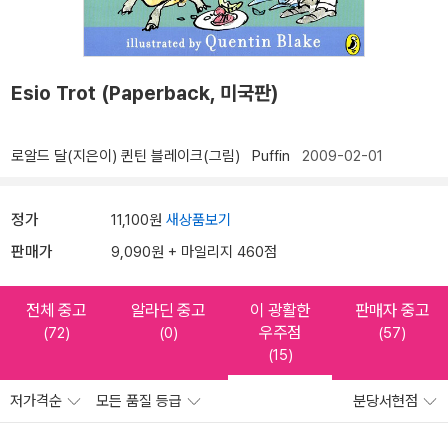
Esio Trot (Paperback, 미국판)
로알드 달(지은이)
퀸틴 블레이크(그림)
Puffin
2009-02-01
정가
11,100원
새상품보기
판매가
9,090원 + 마일리지 460점
전체 중고
알라딘 중고
이 광활한
판매자 중고
우주점
(72)
(0)
(57)
(15)
저가격순
모든 품질 등급
분당서현점