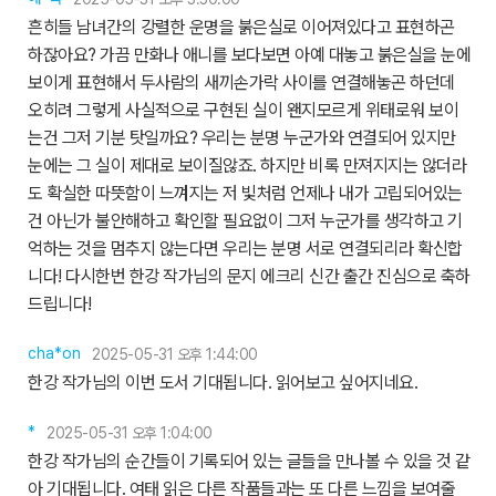
흔히들 남녀간의 강렬한 운명을 붉은실로 이어져있다고 표현하곤
하잖아요? 가끔 만화나 애니를 보다보면 아예 대놓고 붉은실을 눈에
보이게 표현해서 두사람의 새끼손가락 사이를 연결해놓곤 하던데
오히려 그렇게 사실적으로 구현된 실이 왠지모르게 위태로워 보이
는건 그저 기분 탓일까요? 우리는 분명 누군가와 연결되어 있지만
눈에는 그 실이 제대로 보이질않죠. 하지만 비록 만져지지는 않더라
도 확실한 따뜻함이 느껴지는 저 빛처럼 언제나 내가 고립되어있는
건 아닌가 불안해하고 확인할 필요없이 그저 누군가를 생각하고 기
억하는 것을 멈추지 않는다면 우리는 분명 서로 연결되리라 확신합
니다! 다시한번 한강 작가님의 문지 에크리 신간 출간 진심으로 축하
드립니다!
cha*on
2025-05-31 오후 1:44:00
한강 작가님의 이번 도서 기대됩니다. 읽어보고 싶어지네요.
*
2025-05-31 오후 1:04:00
한강 작가님의 순간들이 기록되어 있는 글들을 만나볼 수 있을 것 같
아 기대됩니다. 여태 읽은 다른 작품들과는 또 다른 느낌을 보여줄