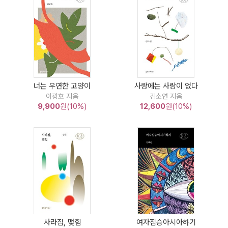
너는 우연한 고양이
사랑에는 사랑이 없다
이광호 지음
김소연 지음
9,900
원(10%)
12,600
원(10%)
사라짐, 맺힘
여자짐승아시아하기