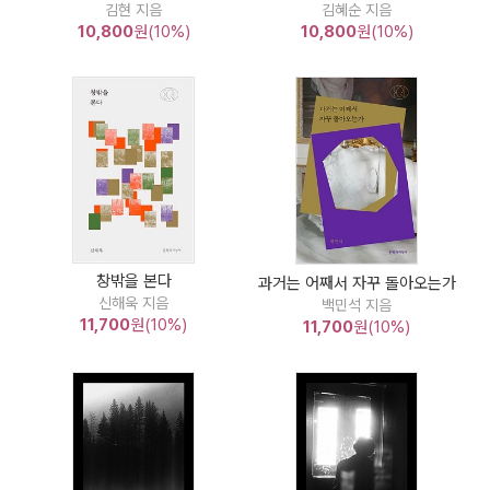
김현 지음
김혜순 지음
10,800
원(10%)
10,800
원(10%)
창밖을 본다
과거는 어째서 자꾸 돌아오는가
신해욱 지음
백민석 지음
11,700
원(10%)
11,700
원(10%)