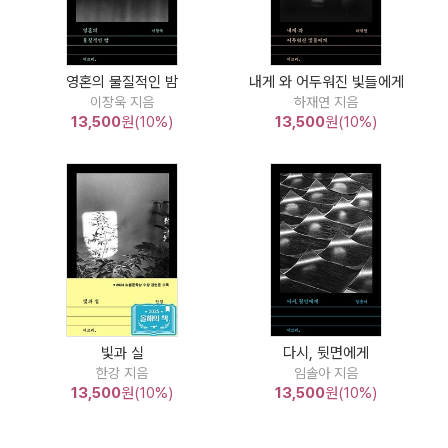
영혼의 물질적인 밤
내게 와 어두워진 빛들에게
이장욱 지음
하재연 지음
13,500
원(10%)
13,500
원(10%)
빛과 실
다시, 뒷면에게
한강 지음
임솔아 지음
13,500
원(10%)
13,500
원(10%)