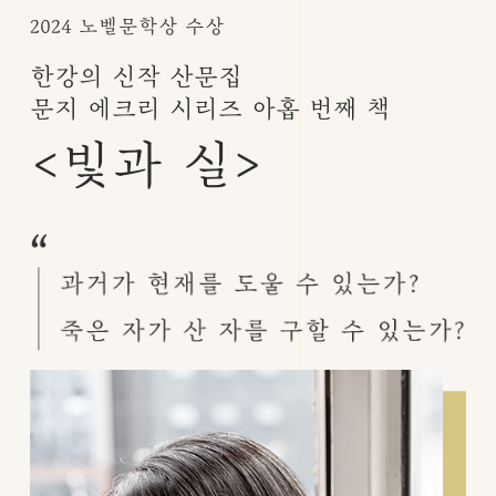
2024 노벨문학상 수상
한강의 신작 산문집
문지 에크리 시리즈 아홉 번째 책
<빛과 실>