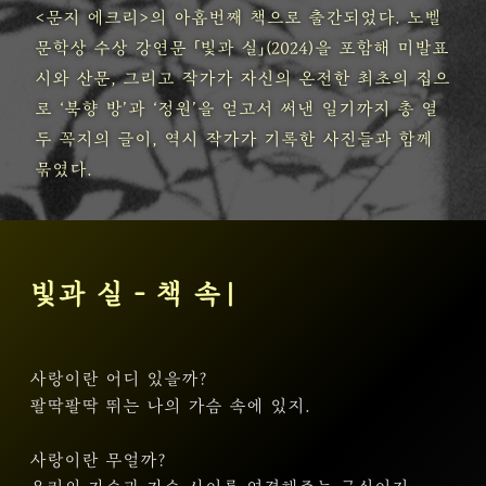
<문지 에크리>의 아홉번째 책으로 출간되었다. 노벨
문학상 수상 강연문 「빛과 실」(2024)을 포함해 미발표
시와 산문, 그리고 작가가 자신의 온전한 최초의 집으
로 ‘북향 방’과 ‘정원’을 얻고서 써낸 일기까지 총 열
두 꼭지의 글이, 역시 작가가 기록한 사진들과 함께
묶였다.
빛과 실 - 책 속 문장
|
사랑이란 어디 있을까?
팔딱팔딱 뛰는 나의 가슴 속에 있지.
사랑이란 무얼까?