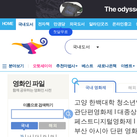
HOME
전자책
만권당
외국도서
알라딘굿즈
온라인중고
국내도서
첫달무료
국내도서
분야보기
오뒷세이아
추천마법사
베스트
새로나온책
이벤트
영화인 파일
국내 영화제
해외
함께 공유하는 영화인 사전
고양 한백대학 청소
이름으로 검색하기
관단편영화제
l
대종상
페스트디지털영화제
l
국 내
해 외
부산 아시아 단편 영
가
l
나
l
다
l
라
l
마
l