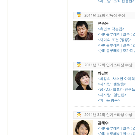
<어느날 : 초회 한정판>
2011년 32회 감독상 수상
류승완
<휴민트 각본집>
<[4K 블루레이] 밀수 :
<재미의 조건 (양장)>
<[4K 블루레이] 밀수 :
<[4K 블루레이] 모가디슈
2011년 32회 인기스타상 수상
최강희
<최강희, 사소한 아이의
<내사랑 : 렌탈용>
<곰PD와 절묘한 친구들
<내사랑 - 일반판>
<미나문방구>
2011년 32회 인기스타상 수상
김혜수
<[4K 블루레이] 밀수 :
<[4K 블루레이] 밀수 :