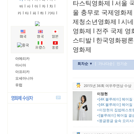
타스틱영화제
l
서울 
바
l
사
l
아
l
자
l
차
l
울 충무로 국제영화제
카
l
타
l
파
l
하
l
기타
l
제청소년영화제
l
시네
영화제
l
전주 국제 영
스티발
l
한국영화평론
영화제
아메리카
회차순 ▼
|
가나다순
|
인기순
아시아
아프리카
오세아니아
유럽
2015년 36회 여우주연상 수상
이정현
<[4K 블루레이] 헤어질 결
<[4K 블루레이] 헤어질 결
<이정현의 집밥레스토
<[블루레이] 헤어질 결심 :
<몽글몽글 숲속 요리사