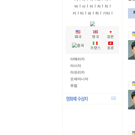
바
l
사
l
아
l
자
l
차
l
카
l
타
l
파
l
하
l
기타
l
아메리카
아시아
아프리카
오세아니아
유럽