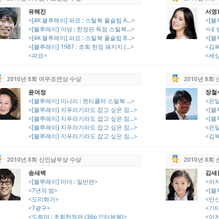
유해진
서영
<[4K 블루레이] 파묘 : 스틸북 풀슬립 A...>
<[블
<[블루레이] 야당 : 한정판 독점 스틸북...>
<내
<[4K 블루레이] 파묘 : 스틸북 풀슬립 B...>
<[블
<[블루레이] 1987 : 초회 한정 패키지 (...>
<김
<파묘>
<세상
2010년 8회 여우조연상 수상
2010년 8회
윤여정
장철
<[블루레이] 미나리 : 렌티큘러 스틸북 ...>
<은밀
<[블루레이] 지푸라기라도 잡고 싶은 짐...>
<[블
<[블루레이] 지푸라기라도 잡고 싶은 짐...>
<[블
<[블루레이] 지푸라기라도 잡고 싶은 짐...>
<은밀
<[블루레이] 지푸라기라도 잡고 싶은 짐...>
<김
2010년 8회 신인남우상 수상
2010년 8회
송새벽
김새
<[블루레이] 마더 : 일반판>
<아저
<7년의 밤>
<[블
<도리화가>
<만
<7광구>
<기
<도희야 : 초회한정판 (36p 인터뷰북)>
<아저씨