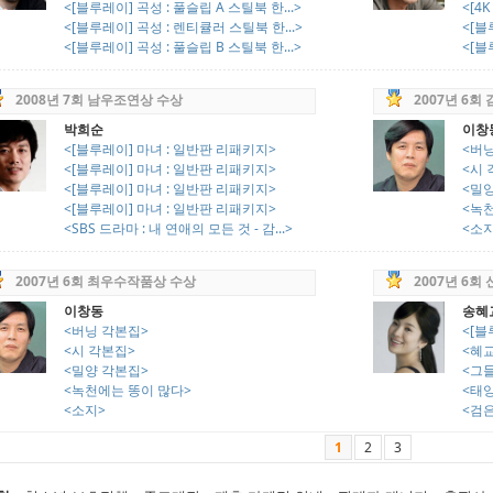
<[블루레이] 곡성 : 풀슬립 A 스틸북 한...>
<[4
<[블루레이] 곡성 : 렌티큘러 스틸북 한...>
<[블
<[블루레이] 곡성 : 풀슬립 B 스틸북 한...>
<[블
2008년 7회 남우조연상 수상
2007년 6회
박희순
이창
<[블루레이] 마녀 : 일반판 리패키지>
<버
<[블루레이] 마녀 : 일반판 리패키지>
<시 
<[블루레이] 마녀 : 일반판 리패키지>
<밀
<[블루레이] 마녀 : 일반판 리패키지>
<녹
<SBS 드라마 : 내 연애의 모든 것 - 감...>
<소
2007년 6회 최우수작품상 수상
2007년 6회
이창동
송혜
<버닝 각본집>
<[블
<시 각본집>
<혜
<밀양 각본집>
<그들
<녹천에는 똥이 많다>
<태양
<소지>
<검
1
2
3