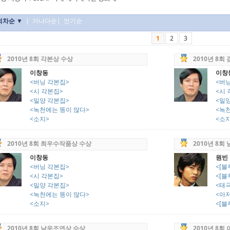
회차순 ▼
|
가나다순
|
인기순
1
2
3
2010년 8회 각본상 수상
2010년 8회
이창동
이창
<버닝 각본집>
<버
<시 각본집>
<시 
<밀양 각본집>
<밀
<녹천에는 똥이 많다>
<녹
<소지>
<소
2010년 8회 최우수작품상 수상
2010년 8회
이창동
원빈
<버닝 각본집>
<[블
<시 각본집>
<[블
<밀양 각본집>
<태
<녹천에는 똥이 많다>
<아저
<소지>
<[블
2010년 8회 남우조연상 수상
2010년 8회