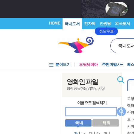
HOME
전자책
만권당
외국도서
국내도서
첫달무료
국내도
분야보기
오뒷세이아
추천마법사
베
영화인 파일
함께 공유하는 영화인 사전
고양
이름으로 검색하기
렉터
산
로 
국 내
해 외
시아
촬영
가
l
나
l
다
l
라
l
마
l