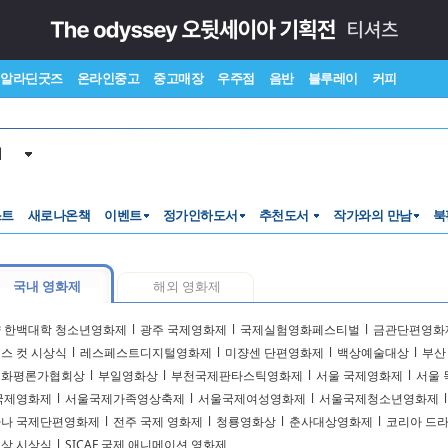
알라딘굿즈
온라인중고
중고매장
우주점
음반
블루레이
커피
서
스트
새로나온책
이벤트
정가인하도서
추천도서
작가와의 만남
북
국내 영화제
해외 영화제
 한백대학 청소년영화제
l
광주 국제영화제
l
국제실험영화페스티벌
l
금관단편영화
스 컷 시상식
l
레스페스트디지털영화제
l
미쟝센 단편영화제
l
백상예술대상
l
부산
영화평론가협회상
l
부일영화상
l
부천국제판타스틱영화제
l
서울 국제영화제
l
서울 
국제영화제
l
서울국제가족영상축제
l
서울국제여성영화제
l
서울국제청소년영화제
l
나 국제단편영화제
l
전주 국제 영화제
l
청룡영화상
l
춘사대상영화제
l
코리아 드
상 시상식
l
SICAF 국제 애니메이션 영화제