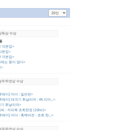
 감독상 수상
동
닝 각본집>
각본집>
양 각본집>
천에는 똥이 많다>
지>
 남우주연상 수상
루레이] 마더 : 일반판>
루레이] 태극기 휘날리며 : 4K 리마...>
극기 휘날리며>
씨 - 커피북 초회한정 (2disc)>
루레이] 마더 : 흑백버전 - 초회 한...>
 여우주연상 수상