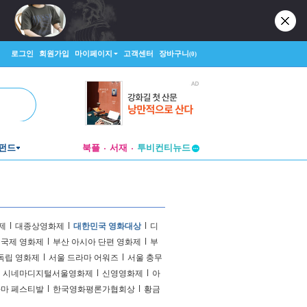
로그인
회원가입
마이페이지
고객센터
장바구니
(0)
펀드
북플
서재
투비컨티뉴드
창작플랫폼
투비컨티뉴드
제
l
대종상영화제
l
대한민국 영화대상
l
디
 국제 영화제
l
부산 아시아 단편 영화제
l
부
독립 영화제
l
서울 드라마 어워즈
l
서울 충무
시네마디지털서울영화제
l
신영영화제
l
아
라마 페스티발
l
한국영화평론가협회상
l
황금