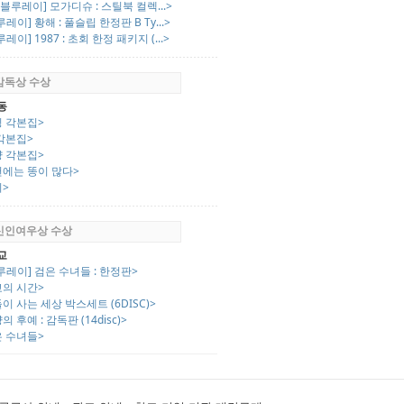
K 블루레이] 모가디슈 : 스틸북 컬렉...>
루레이] 황해 : 풀슬립 한정판 B Ty...>
루레이] 1987 : 초회 한정 패키지 (...>
 감독상 수상
동
닝 각본집>
각본집>
양 각본집>
천에는 똥이 많다>
지>
 신인여우상 수상
교
루레이] 검은 수녀들 : 한정판>
교의 시간>
이 사는 세상 박스세트 (6DISC)>
의 후예 : 감독판 (14disc)>
은 수녀들>