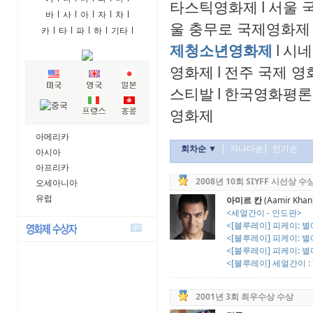
타스틱영화제
l
서울 
바
l
사
l
아
l
자
l
차
l
울 충무로 국제영화제
카
l
타
l
파
l
하
l
기타
l
제청소년영화제
l
시네
영화제
l
전주 국제 영
스티발
l
한국영화평론
영화제
아메리카
회차순 ▼
|
가나다순
|
인기순
아시아
아프리카
2008년 10회 SIYFF 시선상 수
오세아니아
유럽
아미르 칸
(Aamir Khan
<세얼간이 - 인도판>
<[블루레이] 피케이: 
<[블루레이] 피케이: 
<[블루레이] 피케이: 
<[블루레이] 세얼간이 : 
2001년 3회 최우수상 수상