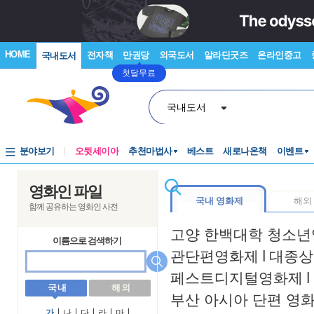
HOME
전자책
만권당
외국도서
알라딘굿즈
온라인중고
국내도서
첫달무료
국내도서
분야보기
오뒷세이아
추천마법사
베스트
새로나온책
이벤트
영화인 파일
국내 영화제
해외
함께 공유하는 영화인 사전
고양 한백대학 청소
이름으로 검색하기
관단편영화제
l
대종상
페스트디지털영화제
l
국 내
해 외
부산 아시아 단편 영
가
l
나
l
다
l
라
l
마
l