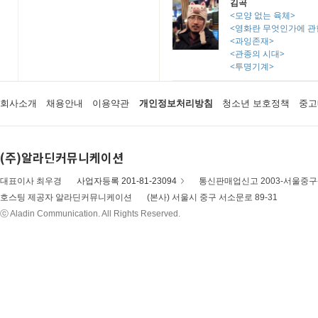
김곡
<모양 없는 육체>
<영화란 무엇인가에 관한
<과잉존재>
<관종의 시대>
<투명기계>
회사소개
채용안내
이용약관
개인정보처리방침
청소년 보호정책
중고
(주)알라딘커뮤니케이션
대표이사 최우경
사업자등록 201-81-23094
통신판매업신고 2003-서울중구-
호스팅 제공자 알라딘커뮤니케이션
(본사) 서울시 중구 서소문로 89-31
ⓒ Aladin Communication. All Rights Reserved.