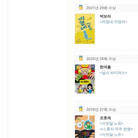
2021년 29회 수상
박보라
<끼였네 끼였어>
2020년 28회 수상
한여름
<닐스 바이러스>
2019년 27회 수상
조호재
<거짓말 노트>
<나 혼자 우주 전쟁>
<거짓말 노트>