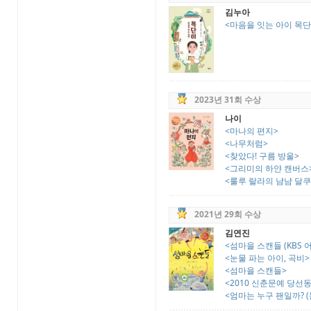
김누아
<마음을 잇는 아이 목단
2023년 31회 수상
나이
<마나의 편지>
<나무처럼>
<찾았다! 구름 방울>
<그리미의 하얀 캔버스
<룰루 랄라의 냠냠 달쿠
2021년 29회 수상
김연진
<섬마을 스캔들 (KBS 어
<눈물 파는 아이, 곡비>
<섬마을 스캔들>
<2010 신춘문예 당선
<엄마는 누구 팬일까? (