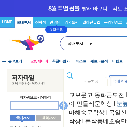
HOME
전자책
만권당
외국도서
알라딘굿즈
온라인중고
국내도서
첫달무료
국내도서
분야보기
오뒷세이아
추천마법사
베스트
새로나온책
이벤트
저자파일
국내 문학상
국내 어
함께 공유하는 저자 사전
교보문고 동화공모전
l
저자명으로 검색하기
이 민들레문학상
l
눈
마해송문학상
l
목일신
국내저자
해외저자
학상
l
문학동네초승달