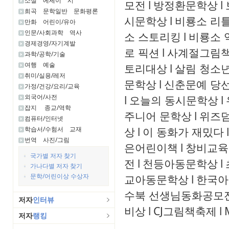
소설
에세이
시
모전
l
방정환문학상
l
희곡
문학일반
문화평론
시문학상
l
비룡소 리
만화
어린이/유아
인문/사회과학
역사
소 스토리킹
l
비룡소 
경제경영/자기계발
로 픽션
l
사계절그림
과학/공학/기술
여행
예술
토리대상
l
살림 청소
취미/실용/레저
문학상
l
신춘문예 당
가정/건강/요리/교육
외국어/사전
l
오늘의 동시문학상
l
잡지
종교/역학
주니어 문학상
l
위즈
컴퓨터/인터넷
상
l
이 동화가 재밌다
l
학습서/수험서
교재
번역
사진/그림
은어린이책
l
창비교육
국가별 저자 찾기
전
l
천등아동문학상
l
가나다별 저자 찾기
문학/어린이상 수상자
교아동문학상
l
한국아
수북 선생님동화공모
저자
인터뷰
비상
l
CJ그림책축제
l
저자
랭킹