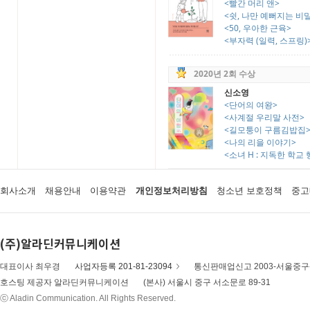
<빨간 머리 앤>
<쉿, 나만 예뻐지는 비
<50, 우아한 근육>
<부자력 (일력, 스프링)
2020년 2회 수상
신소영
<단어의 여왕>
<사계절 우리말 사전>
<길모퉁이 구름김밥집
<나의 리을 이야기>
<소녀 H : 지독한 학교
회사소개
채용안내
이용약관
개인정보처리방침
청소년 보호정책
중고
(주)알라딘커뮤니케이션
대표이사 최우경
사업자등록 201-81-23094
통신판매업신고 2003-서울중구-
호스팅 제공자 알라딘커뮤니케이션
(본사) 서울시 중구 서소문로 89-31
ⓒ Aladin Communication. All Rights Reserved.