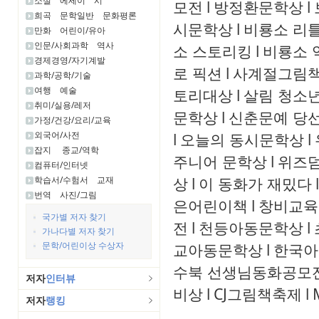
소설
에세이
시
모전
l
방정환문학상
l
희곡
문학일반
문화평론
시문학상
l
비룡소 리
만화
어린이/유아
인문/사회과학
역사
소 스토리킹
l
비룡소 
경제경영/자기계발
로 픽션
l
사계절그림
과학/공학/기술
여행
예술
토리대상
l
살림 청소
취미/실용/레저
문학상
l
신춘문예 당
가정/건강/요리/교육
외국어/사전
l
오늘의 동시문학상
l
잡지
종교/역학
주니어 문학상
l
위즈
컴퓨터/인터넷
상
l
이 동화가 재밌다
l
학습서/수험서
교재
번역
사진/그림
은어린이책
l
창비교육
국가별 저자 찾기
전
l
천등아동문학상
l
가나다별 저자 찾기
문학/어린이상 수상자
교아동문학상
l
한국아
수북 선생님동화공모
저자
인터뷰
비상
l
CJ그림책축제
l
저자
랭킹