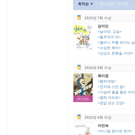
회차순 ▼
|
가나다순
|
인기순
2025년 7회 수상
강지인
<날아라, 교실>
<돌주먹의 맛>
<할머니 무릎 펴지는 날
<수상한 북어>
<상상도 못했을 거야!>
2024년 6회 수상
최미정
<별하약방>
<연지에 스민 꿈>
<가슴에 별을 품은 아이
<꼴찌 아파트>
<정답 보는 안경>
2022년 4회 수상
이민숙
<미니멀 엄마표 영어>