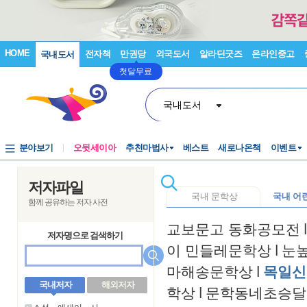
HOME
전자책
만권당
외국도서
알라딘굿즈
온라인중고
국내도서
첫달무료
국내도서
분야보기
오뒷세이아
추천마법사
베스트
새로나온책
이벤트
저자파일
국내 문학상
국내 어
함께 공유하는 저자 사전
교보문고 동화공모전
l
저자명으로 검색하기
이 민들레문학상
l
눈
마해송문학상
l
목일신
국내저자
해외저자
학상
l
문학동네초승달