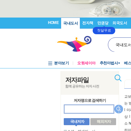
HOME
전자책
만권당
외국도서
국내도서
첫달무료
국내도
분야보기
오뒷세이아
추천마법사
베
저자파일
함께 공유하는 저자 사전
교보
저자명으로 검색하기
는 
l
미
상
l
국내저자
해외저자
소 
린이