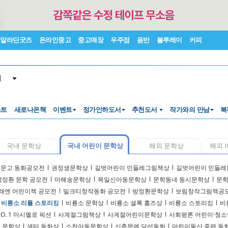
알라딘굿즈
온라인중고
중고매장
우주점
음반
블루레이
커피
서
스트
새로나온책
이벤트
정가인하도서
추천도서
작가와의 만남
북
국내 문학상
국내 어린이 문학상
해외 문학상
해외 
문고 동화공모전
l
권정생문학상
l
길벗어린이 민들레그림책상
l
길벗어린이 민들레
방정환 문학 공모전
l
마해송문학상
l
목일신아동문학상
l
문학동네 동시문학상
l
문
래엔 어린이책 공모전
l
밀크티창작동화 공모전
l
방정환문학상
l
보림창작그림책공
비룡소 리틀 스토리킹
l
비룡소 문학상
l
비룡소 셜록 홈즈상
l
비룡소 스토리킹
l
비
NO. 1 마시멜로 픽션
l
사계절그림책상
l
사계절어린이문학상
l
사회평론 어린이·청소
 문학상
l
샘터 동화상
l
소천아동문학상
l
신춘문예 당선동화
l
어린이동산 중편 동