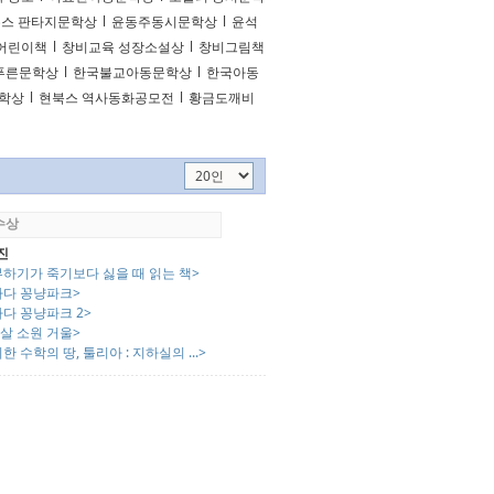
스 판타지문학상
l
윤동주동시문학상
l
윤석
어린이책
l
창비교육 성장소설상
l
창비그림책
푸른문학상
l
한국불교아동문학상
l
한국아동
문학상
l
현북스 역사동화공모전
l
황금도깨비
 수상
진
부하기가 죽기보다 싫을 때 읽는 책>
다다 꽁냥파크>
다 꽁냥파크 2>
0살 소원 거울>
한 수학의 땅, 툴리아 : 지하실의 ...>