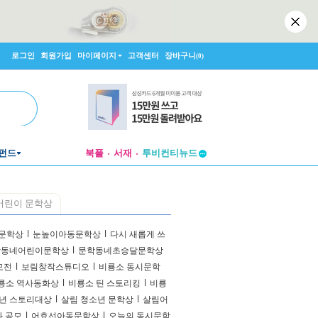
로그인
회원가입
마이페이지
고객센터
장바구니
(0)
펀드
북플
서재
투비컨티뉴드
창작플랫폼
투비컨티뉴드
어린이 문학상
문학상
l
눈높이아동문학상
l
다시 새롭게 쓰
학동네어린이문학상
l
문학동네초승달문학상
모전
l
보림창작스튜디오
l
비룡소 동시문학
룡소 역사동화상
l
비룡소 틴 스토리킹
l
비룡
년 스토리대상
l
살림 청소년 문학상
l
살림어
화 공모
l
어효선아동문학상
l
오늘의 동시문학