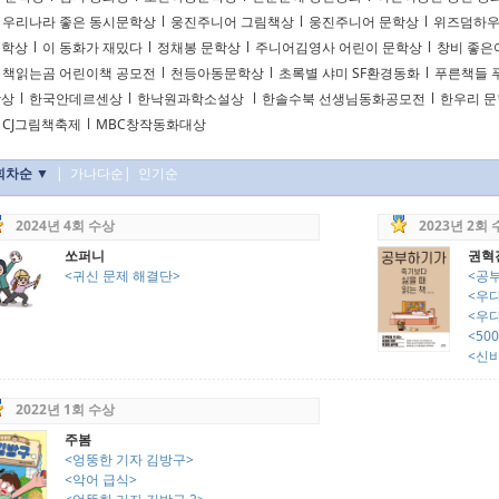
우리나라 좋은 동시문학상
l
웅진주니어 그림책상
l
웅진주니어 문학상
l
위즈덤하우
문학상
l
이 동화가 재밌다
l
정채봉 문학상
l
주니어김영사 어린이 문학상
l
창비 좋은
책읽는곰 어린이책 공모전
l
천등아동문학상
l
초록별 샤미 SF환경동화
l
푸른책들 
학상
l
한국안데르센상
l
한낙원과학소설상
l
한솔수북 선생님동화공모전
l
한우리 
CJ그림책축제
l
MBC창작동화대상
회차순 ▼
|
가나다순
|
인기순
2024년 4회 수상
2023년 2회
쏘퍼니
권혁
<귀신 문제 해결단>
<공
<우
<우다
<50
<신비
2022년 1회 수상
주봄
<엉뚱한 기자 김방구>
<악어 급식>