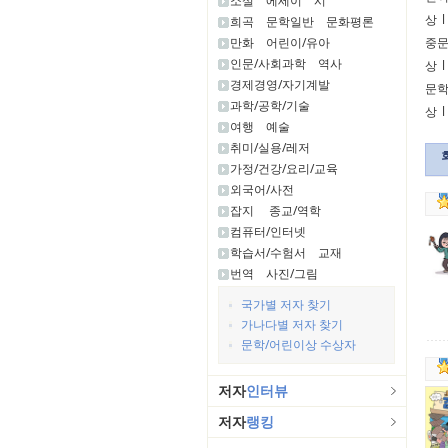
소설
에세이
시
상
l
희곡
문학일반
문화평론
만화
어린이/유아
중
인문/사회과학
역사
상
l
경제경영/자기계발
문
과학/공학/기술
상
l
여행
예술
취미/실용/레저
가정/건강/요리/교육
외국어/사전
잡지
종교/역학
컴퓨터/인터넷
학습서/수험서
교재
번역
사진/그림
국가별 저자 찾기
가나다별 저자 찾기
문학/어린이상 수상자
저자
인터뷰
저자
랭킹