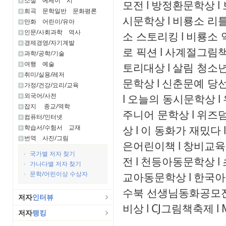
소설
에세이
시
모전
l
방정환문학상
l
희곡
문학일반
문화평론
시문학상
l
비룡소 리
만화
어린이/유아
인문/사회과학
역사
소 스토리킹
l
비룡소 
경제경영/자기계발
로 픽션
l
사계절그림
과학/공학/기술
여행
예술
토리대상
l
살림 청소
취미/실용/레저
문학상
l
신춘문예 당
가정/건강/요리/교육
외국어/사전
l
오늘의 동시문학상
l
잡지
종교/역학
주니어 문학상
l
위즈
컴퓨터/인터넷
상
l
이 동화가 재밌다
l
학습서/수험서
교재
번역
사진/그림
은어린이책
l
창비교육
국가별 저자 찾기
전
l
천등아동문학상
l
가나다별 저자 찾기
문학/어린이상 수상자
교아동문학상
l
한국아
수북 선생님동화공모
저자
인터뷰
비상
l
CJ그림책축제
l
저자
랭킹