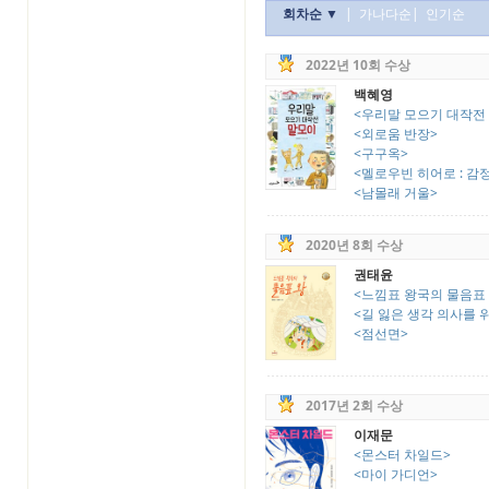
회차순 ▼
|
가나다순
|
인기순
2022년 10회 수상
백혜영
<우리말 모으기 대작전
<외로움 반장>
<구구옥>
<멜로우빈 히어로 : 감
<남몰래 거울>
2020년 8회 수상
권태윤
<느낌표 왕국의 물음표 
<길 잃은 생각 의사를 위한
<점선면>
2017년 2회 수상
이재문
<몬스터 차일드>
<마이 가디언>