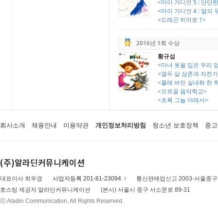
<마이 가디언 5 : 단단
<마이 가디언 4 : 말의 
<드래곤 히어로 1>
2016년 1회 수상
황규섭
<마녀 옷을 입은 우리 
<열두 살 삼촌과 자전거
<몰래 버린 실내화 한 
<오르골 음악학교>
<초록 그늘 아래서>
회사소개
채용안내
이용약관
개인정보처리방침
청소년 보호정책
중고
(주)알라딘커뮤니케이션
대표이사 최우경
사업자등록 201-81-23094
통신판매업신고 2003-서울중구-
호스팅 제공자 알라딘커뮤니케이션
(본사) 서울시 중구 서소문로 89-31
ⓒ Aladin Communication. All Rights Reserved.