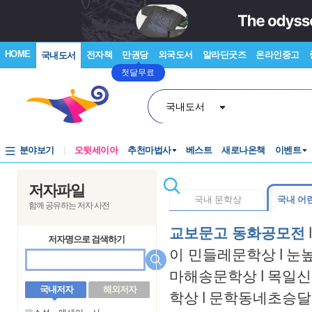
HOME
전자책
만권당
외국도서
알라딘굿즈
온라인중고
국내도서
첫달무료
국내도서
분야보기
오뒷세이아
추천마법사
베스트
새로나온책
이벤트
저자파일
국내 문학상
국내 어
함께 공유하는 저자 사전
교보문고 동화공모전
l
저자명으로 검색하기
이 민들레문학상
l
눈
마해송문학상
l
목일신
국내저자
해외저자
학상
l
문학동네초승달