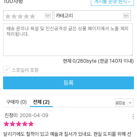
100자평
게시물 운영 원칙
무언가를 새로 시작하려는 사람이나, 혹은 멈춰서야 하는 기로에 선
사람에게 실질적인 위로를 건넨다. 삶의 가장 큰 축이었던 달리기가
카테고리
언젠가 사라질지도 모른다는 가정을 통해, 저자는 흔들림 속에서도
쓰고 움직이며 끝내 앞으로 나아가는 법을 독자들과 나눈다. 살아있
음은 언제나 뜨거움으로 온다면서, 달리고 돌아온 저자는 아직 열기
가 남은 발바닥으로 운동화를 가지런히 정리해둔다. 내일을 위해서가
아니라, 오늘의 나에게 예의를 갖추기 위해서다. 그러니 언젠가 달릴
현재
0
/280byte (한글 140자 이내)
수 없게 되는 날이 오더라도 오늘은 그저 한 걸음만 디뎌보자. 그 한
걸음이 어쩌면 우리를 다시 살아가게 할지도 모르니까.
스포일러 포함
등록
구매자 (0)
전체 (2)
진정미
2026-04-09
메뉴
달리기에도 철학이 있고 예술과 질서가 있네요. 현실 도피를 위해 선