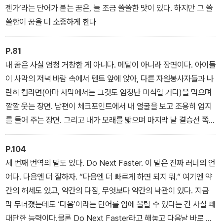
젠가’라는 단어가 붙는 꿈은, 늘 조금 쓸쓸한 맛이 있다. 하지만 그 쓸
쓸함이 꿈을 더 소중하게 한다
P.81
내 꿈은 사실 엄청 거창한 게 아니다. 메달이 아니라 장면이다. 아이들
이 사막의 저녁 바람 속에서 텐트 앞에 앉아, 다른 자원봉사자들과 나
란히 컵라면(아마 사막에서는 그것도 엄청난 미식일 거다)을 먹으며
깔깔 웃는 장면. 남편이 체크포인트에서 내 얼굴을 보고 조용히 엄지
를 들어 주는 장면. 그리고 내가 모래를 밟으며 마지막 날 결승선 쪽으
로 걸어 들어올 때, 아이들이 저 멀리서 나를 발견하고 뛰어오는 장면.
그 장면 속에서 나는 완주보다 더 큰 걸 얻을 것 같다. 아이들에게는
P.104
‘엄마가 뭔가를 끝까지 해내는 사람’이라는 기억이 남고, 나에게는 ‘아
세 번째 번역의 말도 있다. Do Next Faster. 이 말은 진짜 러너의 언
이들이 내 꿈의 일부가 되어 주었다’는 기억이 남겠지.
어다. 다음엔 더 잘하자. “다음엔 더 빠르게 하면 되지 뭐.” 여기엔 약
간의 허세도 있고, 약간의 다짐, 무엇보다 약간의 낙관이 있다. 지금
막 무너졌는데도 ‘다음’이라는 단어를 입에 올릴 수 있다는 건 사실 꽤
대단한 능력이다.물론 Do Next Faster라고 해놓고 다음날 바로 진