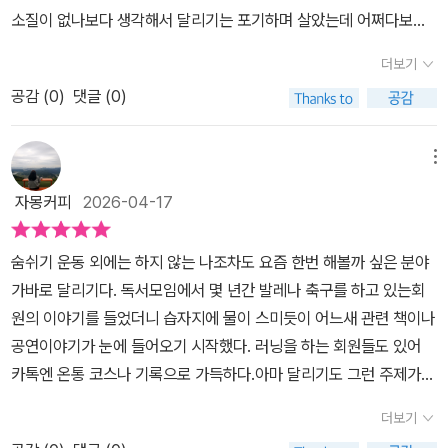
가려는 욕심의 무게를 덜어내고, 길을 잃은 순간에 비로소 내 몸의 감
소질이 없나보다 생각해서 달리기는 포기하며 살았는데 어쩌다보니
각과 주변의 풍경을 발견하는 일...저자는 달리기를 통해 얻은 이런 삶
작년 여름부터 중독이 된 러닝.처음에는 정말 1km 달리는것 조차 숨
의 통찰들을 담담하면서도 따뜻한 문체로 풀어내요.덕분에 읽는 내내
더보기
을 헐떡이며 달렸었다. 마라톤 몇번 출전했더니 지금은 5km는 살짝
제 마음의 무게도 조금은 가벼워지는 기분이었어요. 언젠가 멈추게
공감 (
0
)
댓글 (0)
힘든정도?ㅎㅎ 러닝할때는 힘들지만 끝나고 땀 쫙 내서 샤워할 때가
될지라도제목이 참 인상적이죠? ‘언젠가 달릴 수 없게 된다 해도’...이
기분이 정말로 최고조다! 러너스하이가 여기서 오나보다👍《언젠가
것은 상실에 대한 두려움이 아니라, ‘어떤 순간에도 나는 나를 포기하
달릴 수 없게 된다 해도》라는 책 제목부터 끌렸던 이 책. 당장 택배가
메뉴
지 않겠다’는 단단한 약속처럼 들려요.달릴 수 있을 때는 설렘으로 나
도착하자마자 쭉 읽었다. 이 책은 단순한 달리기 예찬론을 넘어, 인생
아가고, 멈춰야 할 때는 그 상실감을 견디며 다시 한 걸음을 준비하는
자몽커피
2026-04-17
의 예기치 못한 ‘멈춤’에 대비하는 단단한 마음을 가지도록 해준다.‘러
마음...결국 이 책은 우리에게 ‘다시 시작할 수 있는 용기’를 건네줘요.
닝 전도사’인 안정은님도 처음 달리기를 시작했을 때는 지옥 같은 고
달리기는 트랙 위에서만 일어나는 일이 아니에요.우리 삶 자체가
숨쉬기 운동 외에는 하지 않는 나조차도 요즘 한번 해볼까 싶은 분야
통을 느꼈다고 한다. 그러면서도‘그 고통이 싫지 않았다’는 고백이 정
하나의 긴 러닝이죠. 숨이 차오르고 다리가 무거워질 때, 이 책은 곁에
가바로 달리기다. 독서모임에서 몇 년간 발레나 축구를 하고 있는회
말 공감됐어요.마음이 지치거나 새로운 시작이 두려운 사람들이 책을
서 함께 뛰어주는 든든한 ‘페이스메이커’가 되어줄 거예요.지금 당장
원의 이야기를 들었더니 습자지에 물이 스미듯이 어느새 관련 책이나
읽으면 많은 도움을 받을 수 있을것 같아요.📍출판사에서 도서를 제
달리지 않아도 좋아요.그저 내일을 위해 운동화 끈을 매만지는 마음
공연이야기가 눈에 들어오기 시작했다. 러닝을 하는 회원들도 있어
공받아 작성한 서평입니다.#애플북스출판사 #비전비엔피 #서평 #
만 있다면요. 여러분의 오늘 하루도 건강하게 흐르길 응원해요. 😍
카톡엔 온통 코스나 기록으로 가득하다.아마 달리기도 그런 주제가
서평단 #안정은에세이 #언젠가달릴수없게된다해도
비전비엔피·애플북스 출판사로부터 도서를 제공받아 주관적으로 작
될 듯하다.작가에게 달리기는 '유일한 생존 방식'이었다고 한다.승무
더보기
성하였습니다 😍
원에 합격이 되었지만 사드배치 때문에 비자 발급이 막히고 '대기'는