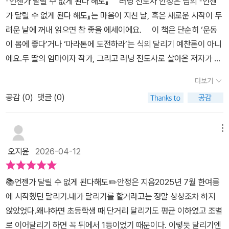
『언젠가 달릴 수 없게 된다 해도』 러닝 전도사 안정은 님의 『언젠
의 글을 보며 집중해야하는 바는 어떤 이유로 시작을 했든 달리기를
도, 뜨겁게 도로를 누볐던 그 '감각'만큼은 우리를 단단하게 지탱해 줄
가 달릴 수 없게 된다 해도』는 마음이 지친 날, 혹은 새로운 시작이 두
하고 연장선상의 도전을 하면서 스스로를 다져가는 과정과 태도라고
것이다. 다시 제주 바다의 윤슬처럼 빛나는 나를 만나기 위해, 오늘 밤
려운 날에 꺼내 읽으면 참 좋을 에세이에요. 이 책은 단순히 ‘운동
생각한다. 홀로 하지만 때로는 함께, 때로는 도움을 주고 받으며 채운
저는 잠시 잊고 있던 운동화의 먼지를 털어내 본다.좋은 책 감사합니
이 몸에 좋다’거나 ‘마라톤에 도전하라’는 식의 달리기 예찬론이 아니
시간들은 참 소중해 보였다. 또 그렇게 삶을 멀리 볼 수 있게 된다고
다. @visionbnp 멋진 동기부여 감사합니다.@totoolike#런린이 #
에요.두 딸의 엄마이자 작가, 그리고 러닝 전도사로 살아온 저자가 절
생각한다. 꼭 달리기가 아니라도 작은 성취와 용기가 오늘을 살아가
숨비책방 #러너스하이 #런스타그램
망의 순간을 어떻게 통과했는지에 대한 절박하고도 아름다운 기록이
게 하는 힘을 준다. 이 책에 힘입어 나의 갈 길에도 용기를 얻었다. 참
더보기
죠.인생에서 ‘멈춤’을 경험했을 때, 다시 일어서기 위해 그가 선택한
건강한 책이다. 망설이고 있는 무언가가 있다면 혹은 달리기가 궁금
공감 (
0
)
댓글 (0)
것은 다름 아닌 ‘달리기’였어요. 운동화 끈을 묶는 ‘최소한의 의
하다면 읽어보라고 추천하고 싶다. _“달리기는 괴로운 게 아니야.
지’우리는 인생이 무너질 때 거창한 해결책을 찾곤 하죠. 하지만 저자
네가 감당 가능한 속도로 시작해도 돼.”이 메시지가 얼마나 다정한지.
는 그저 운동화 끈을 묶는 그 작은 행동 하나가 일상의 결을 정돈하고,
메뉴
그 다정함이 사람을 움직이게 한다. 느린 달리기는 뒤처지는 선택이
오늘 하루를 버틸 나를 만든다고 말해요.‘달리기가 우리를 완성시키
아니다. 오히려 내 삶의 리듬을 내가 다시 잡아오는 선택이다. 세상이
오지윤
2026-04-12
는 것이 아니라, 계속 살아있게 만드는 동력이다!’이 문장이 참 가슴에
계속 빨리 가자고 등을 떠밀 때, 나는 조용히 내 속도로 걸음을 맞춘
와닿았어요. 완벽해지기 위해서가 아니라, 단지 ‘나를 놓지 않기 위해’
다._p72 _'완벽해야 안전해“라는 목소리는 늘 정답처럼 들리지만,
📚언젠가 달릴 수 없게 된다해도✏️안정은 지음2025년 7월 한여름
달린다는 그 고백이 무척이나 솔직하고 든든하게 느껴졌거든요. 비
그건 불안이 자기 존재를 키우는 방식일 뿐이다._p114 _언젠가 달
에 시작했던 달리기.내가 달리기를 할거라고는 정말 상상조차 하지
움으로써 채워지는 것들달리기는 채우는 과정이 아니라 비우는 연습
릴 수 없게 된다고 해도,오늘의 나는 달릴 수 있다.그러니까 오늘, 딱
않았었다.왜냐하면 초등학생 때 단거리 달리기도 평균 이하였고 조별
이기도 해요.머릿속을 복잡하게 만드는 불안을 줄이고, 남보다 앞서
한 발만.그 한 발이당신을 살릴지도 모르니까._p217
로 이어달리기 하면 꼭 뒤에서 1등이었기 때문이다. 이렇듯 달리기엔