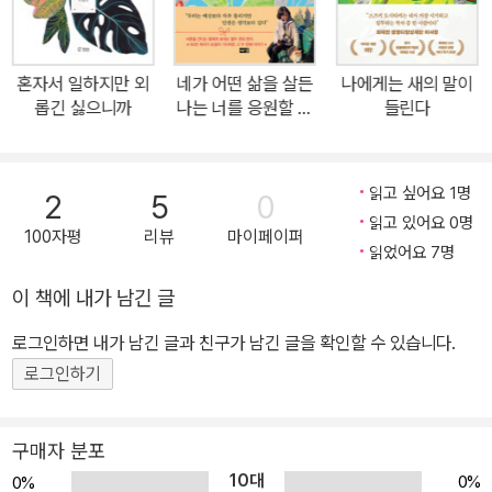
리기를 통해 얻은 통찰을 공유한다. 이 책은 달리기를 권하는 예찬서
가 아니다. 오히려 달리기가 멈추는 순간에도 '내가 나를 놓지 않는 방
식'에 대한 단단한 고백이다. 저자에게 달리기는 거창한 결심이 아니
혼자서 일하지만 외
네가 어떤 삶을 살든
나에게는 새의 말이
라 삶을 계속 살아있게 만드는 뜨거움이며, 피니시라인을 다시 출발
롭긴 싫으니까
나는 너를 응원할 것
들린다
선으로 바꾸어 삶을 앞으로 밀어주는 동력이다. 무언가를 새로 시작
이다 2
하고 싶은 설렘부터, 익숙한 무언가를 그만둬야 하는 상실감 앞에 서
있는 모든 이들에게 이 책은 흔들림 속에서도 다시 나아갈 수 있는 다
읽고 싶어요 1명
2
5
0
정한 제안이 되어줄 것이다. 나의 가장 큰 부분을 이루는 것이 사라져
읽고 있어요 0명
100자평
리뷰
마이페이퍼
도 나는 여전히 나일 수 있을까? 승무원이라는 꿈을 이루었는데도 ‘2
읽었어요 7명
00명 중 유일하게 비자를 받지 못한 1명’이라는 절벽 앞에 멈춰야 했
이 책에 내가 남긴 글
던 시절, 저자 안정은을 다시 일으켜 세운 것은 '달리기'였다. 사막을
로그인하면 내가 남긴 글과 친구가 남긴 글을 확인할 수 있습니다.
달리고 기부 러닝을 이끌며 대한민국 '러닝전도사'로 자리 잡은 지금,
저자는 역설적으로 ‘상실’과 ‘멈춤’을 응시한다. 내 삶의 가장 큰 부분
로그인하기
을 이루는 달리기를 언젠가 할 수 없게 된다면, 그래도 나는 여전히 나
일 수 있을까? 신간 《언젠가 달릴 수 없게 된다 해도》는 이 도발적인
구매자 분포
‘What if(만약)’라는 질문에서 시작된다. 지금은 ‘러닝 전도사’인 그
10대
0%
0%