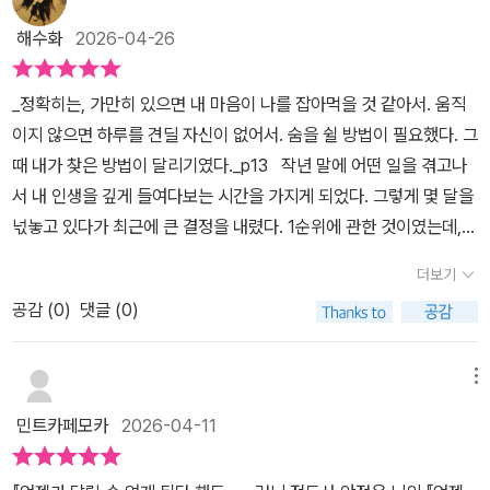
일한 안식처였고, 숨이 턱 끝까지 차오르는 그 고통이야말로 자신이
해수화
2026-04-26
살아있음을 증명하는 가장 뜨거운 증거였다.'방에서 현관까지 가는
길'이 가장 멀다는 작가의 말은, 달리기를 다시 시작하기를 망설이는
_정확히는, 가만히 있으면 내 마음이 나를 잡아먹을 것 같아서. 움직
나의 마음에 콕 박혀왔다. 맞아~피곤하다는 핑계, 힘들다는 핑계 그
이지 않으면 하루를 견딜 자신이 없어서. 숨을 쉴 방법이 필요했다. 그
만대야지ㅜㅜ 초심 어디간?시야 가득 쏟아지던 에메랄드빛 바다, 코
때 내가 찾은 방법이 달리기였다._p13 작년 말에 어떤 일을 겪고나
끝을 스치던 짭조름한 소금바람을 가르며 달렸던 마라톤 대회. 그때
서 내 인생을 깊게 들여다보는 시간을 가지게 되었다. 그렇게 몇 달을
의 저는 기록이 아닌 풍경을 호흡했고, 내딛는 발걸음마다 자유를 새
넋놓고 있다가 최근에 큰 결정을 내렸다. 1순위에 관한 것이였는데,
겼었지 크흡,그 때의 나 어딨니​퇴근 후 쏟아지던 피로를 뒤로하고 나
이유는 단 하나였다. 하지 않으면 못 살 것 같았기 때문이다. #언젠
섰던 여름밤의 러닝도 기억이 났다. 가로등 불빛이 길게 늘어진 트랙
더보기
가달릴수없게된다해도 의 #안정은 작가도 그랬던 모양이다. 계기나
에서 오직 내 숨소리에만 집중하던 그 고요한 시간. 땀방울이 턱을 타
공감 (
0
)
댓글 (0)
선택은 다르지만, 그 본질은 다르지 않을 거라 생각한다. 이 책은 그렇
고 흐를 때마다 직장에서 쌓인 무거운 고민들도 함께 씻겨 내려가는
게 시작한 달리기의 여정이였다. 아침 달리기와 저녁 달리기의 다른
듯했는데 ..​​달리기는 '내가 나를 놓지 않는 방식'이다.지금은 잠시 쉬
점과 생각들, 남들이 하는 것 혹은 유행을 쫒기 보다는 무리하지 않고
메뉴
어가고 있지만, 제 마음속엔 여전히 그때의 뜨거운 엔진이 잠들어 있
나에게 맞는 달리기 방식을 찾아가며 개인적인 경험을 나눠주고 있어
다. 작가가 말한 것처럼, 중요한 건 완벽하게 달리는 것이 아니라 다시
민트카페모카
2026-04-11
서, 읽어가며 그 경험을 하나씩 쌓아가는 기분이였다. 사막 마라톤, 해
운동화 끈을 묶는 그 표정에 있으니까...​어쩌면 우리는 영원히 달릴 수
외 대회, 트레일러닝 등 다양한 달리기를 보는 재미도 있었다. 저자
는 없을지도 모른다 하지만 언젠가 달릴 수 없게 되는 그날이 오더라