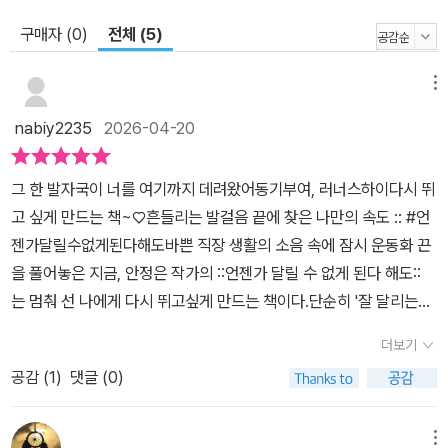
구매자 (0)
전체 (5)
메뉴
nabiy2235
2026-04-20
그 한 발자국이 너를 여기까지 데려왔어동기부여, 러너스하이다시 뛰
고 싶게 만드는 책~♡흔들리는 발걸음 끝에 찾은 나만의 속도 :: #언
젠가달릴수없게된다해도​바쁜 직장 생활의 소음 속에 잠시 운동화 끈
을 풀어놓은 지금, 안정은 작가의 ::언젠가 달릴 수 없게 된다 해도::
는 멈춰 선 나에게 다시 뛰고싶게 만드는 책이다.단순히 '잘 달리는
법'을 말하기 보단 달리기를 통해 어떻게 자신을 잃지 않고 사랑할 수
더보기
있는지, 그 '지속하는 마음'에 대해 이야기 해준다. 그래서 흡입력있게
공감 (
1
)
댓글 (0)
책장 넘기는 속도가 빨라진다.​🏃‍♀️ ​작가는 말한다.러닝이 주는 가장 큰
선물은 눈에 보이는 '기록'이 아니라, '나는 더 할 수 있다'는 감각이라
고.. 무너졌던 삶의 끝자락에서 달리기를 시작한 그녀에게 트랙은 유
메뉴