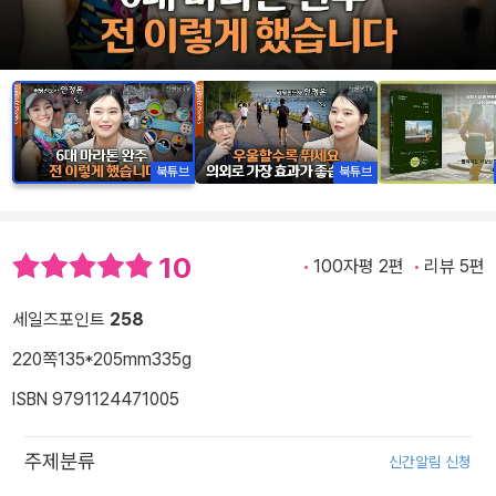
북튜브
북튜브
10
100자평 2편
리뷰 5편
세일즈포인트
258
220쪽
135*205mm
335g
ISBN 9791124471005
주제분류
신간알림 신청