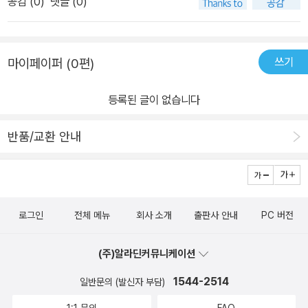
공감 (
0
)
댓글 (0)
2년간이어졌다. 200명 중에 단 한 명이 비자발급이 되지 않았은데
그 주인공이 바로 이 글을 쓴 작가다. 그 날벼락같은 현실에 작가는 무
작정 뛰기 시작했다고 한다.그리고 그때 알았단다.달리면 숨이 차고
쓰기
마이페이퍼 (0편)
다리가 아프고 고통이 마음에서 몸으로 내려오는순간 쉼이 쉬어졌다
는 걸.오늘 하루를 살아냈다는 감각을 온몸으로 느껴본 게 언제였나.
등록된 글이 없습니다
제외된 한 명이라는 사실을 잊기에 달리기 만큼 좋은도망처는 없었
다. 도망치기 위해 달리는 것이 부끄럽냐 한들 어떠한가?'그 한 발자
반품/교환 안내
국이, 너를 여기까지 데려왔어.'기록단축이나 잘 뛰는 법은 아직 내게
는 너무 먼 이야기.이제부터는 나처럼 현관까지 가는 게 천리길인 분
들에게 재미있는 러닝 이야기를 시작하겠다.세상에는 참 독특한 마라
톤 대회가 많다는 사실을 아시는지. 사막을 달리는 마라톤에도 시리
로그인
전체 메뉴
회사 소개
출판사 안내
PC 버전
즈가 있다고 한다. 사막 마라톤의 특징은 족히 10kg이 넘는 배낭을
메고 달려야 하는데 완주할 때까지생존에 필요한 모든 물품을 들고뛰
(주)알라딘커뮤니케이션
어야 한다고 한다. 이거 실화냐?아니 왜 거기까지 가서 그런 고생을
하며 뛰는 걸까라는 생각을 하며 책을 읽고 있는데마라톤을 직접 뛰
1544-2514
일반문의 (발신자 부담)
는 러너들도 당연히 그런 생각을 한다고 한다. 이건 내가 직접 뛰어보