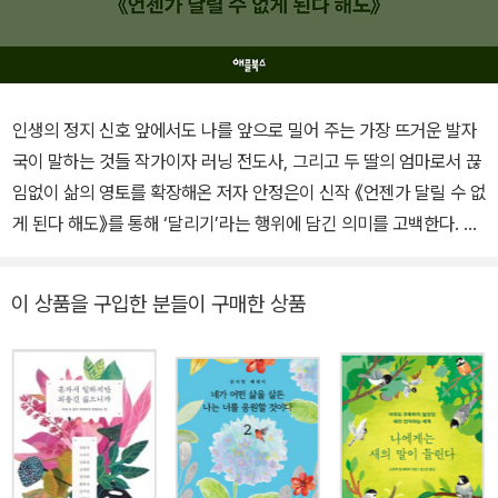
인생의 정지 신호 앞에서도 나를 앞으로 밀어 주는 가장 뜨거운 발자
국이 말하는 것들 작가이자 러닝 전도사, 그리고 두 딸의 엄마로서 끊
임없이 삶의 영토를 확장해온 저자 안정은이 신작 《언젠가 달릴 수 없
게 된다 해도》를 통해 ‘달리기’라는 행위에 담긴 의미를 고백한다. 높
은 경쟁률을 뚫고도 멈춰 서야 했던 절망의 순간, 달리기는 오늘을 통
과하게 해주는 ‘생존 방식’이었다. 250km 고비사막 마라톤과 100마
이 상품을 구입한 분들이 구매한 상품
일 트레일러닝을 완주한 저자에게 달리기는 더 이상 기록 단축을 위
한 스포츠가 아니었다. 1부에서는 거창한 결심 대신 운동화 끈을 묶는
행위로부터 시작해, 엄마로서의 달리기, 아침과 저녁의 달리기 등 일
상의 결을 정돈하고 오늘을 버틸 나를 미리 만들어 두는 ‘자기 신뢰’의
과정을 밀도 있게 담아냈다. 2부에서는 불안을 줄이고 욕심의 무게를
덜어내는 연습, 길을 잃어본 러너만이 발견할 수 있는 삶의 선물 등 달