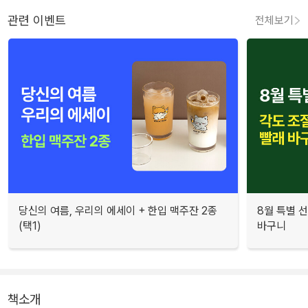
관련 이벤트
전체보기
당신의 여름, 우리의 에세이 + 한입 맥주잔 2종
8월 특별 선
(택1)
바구니
책소개