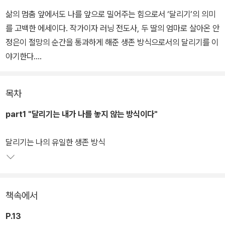
삶의 멈춤 앞에서도 나를 앞으로 밀어주는 힘으로서 ‘달리기’의 의미
를 고백한 에세이다. 작가이자 러닝 전도사, 두 딸의 엄마로 살아온 안
정은이 절망의 순간을 통과하게 해준 생존 방식으로서의 달리기를 이
야기한다.
운동화 끈을 묶는 작은 행동에서 시작해 일상의 결을 정돈하고 오늘
목차
을 버틸 나를 만들어가는 과정을 담았다. 불안을 줄이고 욕심의 무게
를 덜어내는 연습, 길을 잃은 순간 발견하는 삶의 감각 등 달리기를 통
part1 "달리기는 내가 나를 놓지 않는 방식이다"
해 얻은 통찰을 풀어낸다.
달리기는 나의 유일한 생존 방식
달리기를 권하는 예찬이 아니라, 멈추는 순간에도 ‘내가 나를 놓지 않
는 방식’을 묻는다. 달리기가 우리를 완성시키는 것이 아니라 계속 살
아있게 만드는 동력임을 전하며, 무언가를 시작하려는 설렘과 멈춰야
책속에서
하는 상실의 기로에서 다시 한 걸음 나아가게 하는 마음을 전한다.
P.13