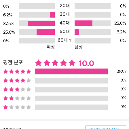
도 처음 달리기를 시작했을 때는 지옥 같은 고통을 느꼈다고 한다. 그
20대
0%
0%
러면서도 ‘그 고통이 싫지 않았다’는 고백이 절절하다. 이전까지 그가
30대
0%
6.2%
느꼈던 고통에는 이유도, 이름도 없었기 때문이다. 왜 나만 제외되어
40대
25.0%
37.5%
야 했는지 설명할 수 없었던 고통과 달리, 달리기로 인한 고통에는 명
50대
6.2%
25.0%
확한 이유가 있었다. 숨이 차니까 폐가 아프고, 달리니까 다리가 아팠
60대
0%
0%
다. 달리기는 문제를 해결해 주지는 못했지만, 그래도 하루를 통과할
여성
남성
수 있게 해줬다. 지금 아무것도 할 수 없을 것 같은 이들에게 ‘달리지
않더라도 운동화를 신고 끈이라도 묶어 보라’는 조언이 더 따뜻하게
10.0
평점 분포
다가오는 이유다. 신발이 내 발뒤꿈치를 안정적으로 감싸는 기분. 밖
100%
으로 나갈 준비는 된 듯한 감각. 이런 것들이 하루를 한 겹 더 쌓아 올
0%
리게 한다는 것을 저자 안정은 누구보다 잘 알고 있다. 이 책은 단순한
0%
달리기 예찬론을 넘어, 인생의 예기치 못한 ‘멈춤’에 대비하는 단단한
마음 근육을 다룬다. 저자는 “완주는 ‘잘했다’가 아닌 ‘살았다’였다”고
0%
고백하며, 달리기가 우리를 완성시키는 것이 아니라 계속해서 살아있
0%
게 만드는 동력임을 강조한다. 특히 목차 곳곳에 녹아있는 ‘느린 달리
기의 필요성’, ‘불안을 줄이는 러닝법’, ‘실패가 아닌 미완의 미학’ 등은