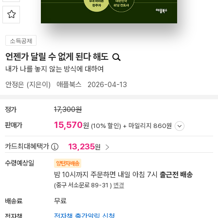
소득공제
언젠가 달릴 수 없게 된다 해도
내가 나를 놓지 않는 방식에 대하여
안정은
(지은이)
애플북스
2026-04-13
정가
17,300원
15,570
판매가
원
(10% 할인) +
마일리지 860원
13,235
카드최대혜택가
원
수령예상일
양탄자배송
밤 10시까지 주문하면 내일 아침 7시
출근전 배송
(중구 서소문로 89-31 )
변경
배송료
무료
전자책
전자책 출간알림 신청