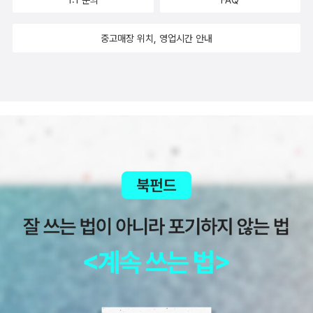
1:1 문의
FAQ
기 전까지는 알 수 없는 영역 같다. 결승선까지 뛸 수 있게 하는 여러
가지 요소 중에 의외로 '피켓'이라는 사실이놀라웠다. 종이에 문구를
중고매장 위치, 영업시간 안내
적어서 응원하는 걸 말하는데 뛰는 도중에이런 게 눈에 들어올지가
의문이었으나 많은 도움이 된다고 한다.다음은 시드니 마라톤에서 본
피켓들이라고 하는데 이런 피켓문화는우리나라가 더 잘하지 싶다.
'이게 힘들어? 연애해 봐.''돈 내고 뛰는 중입니다.''웃어! 네가 선택한
거잖아.''발톱? 없어도 돼.''서둘러! 맥주 미지근해진다!'기록에 대한 이
야기도 좋았는데 결국 제시간에 들어온 모든 사람은 '완주'라는평등한
대접을 받는다는 사실. 기록보다 더 중요한 건 자기 신뢰라는 말.삶에
대한 태도를 말해준 시각장애인과 함께 달리는 페이스 메이커이야기
도 좋았다.어쩌면 우리는 모두 길 위에 놓인 마라토너가 아닌가. 때로
는 누군가에게 의지하면서 때로는 누군가를 이끌면서 말이다.혼자 달
리는 종목이라고 생각했는데 누군가와 함께 하는 종목이었다.속도를
맞춘다는 건 결국 상대의 오늘을 받아들이는일이다. p.93슬로우 러
닝부터 해볼까 하던 참에 나타난 '트레일 러닝'챕터. 평평한 로드를 달
리는 것이 아니라 산을 달리는 것을 말한다. 매번 변하는 길 위에서 감