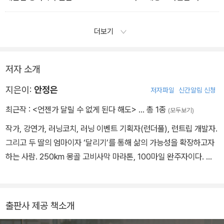
짜 빠르게 뛰는 사람은 흔치 않다. 대부분은 이렇게 된다. Do Next...
Later. 그게 더 사람답다.
더보기
저자 소개
지은이:
안정은
저자파일
신간알림 신청
최근작 :
<언젠가 달릴 수 없게 된다 해도>
… 총 1종
(모두보기)
작가, 강연가, 러닝코치, 러닝 이벤트 기획자(런더풀), 런트립 개발자.
그리고 두 딸의 엄마이자 ‘달리기’를 통해 삶의 가능성을 확장하고자
하는 사람. 250km 몽골 고비사막 마라톤, 100마일 완주자이다. ​달
리기는 그에게 '자신을 믿는 법'을 가르쳐준 인생의 선생님이었다. 그
믿음을 세상과 나누고 싶어 지금의 길을 달리고 있다. 자신에게 달리
기가 그랬던 것처럼, 세상에도 달리기로 긍정적인 영향을 주고 싶다.
출판사 제공 책소개