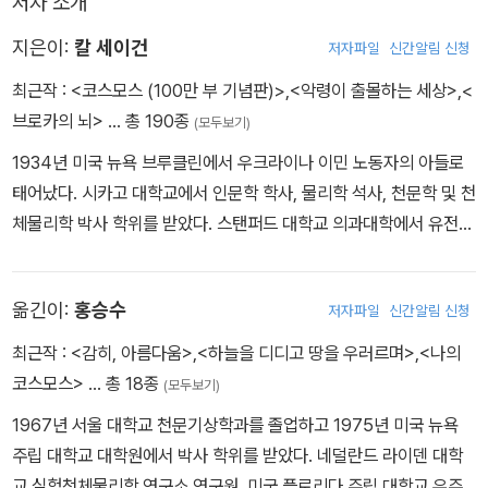
저자 소개
지은이:
칼 세이건
저자파일
신간알림 신청
최근작 :
<코스모스 (100만 부 기념판)>
,
<악령이 출몰하는 세상>
,
<
브로카의 뇌>
… 총 190종
(모두보기)
1934년 미국 뉴욕 브루클린에서 우크라이나 이민 노동자의 아들로
태어났다. 시카고 대학교에서 인문학 학사, 물리학 석사, 천문학 및 천
체물리학 박사 학위를 받았다. 스탠퍼드 대학교 의과대학에서 유전학
조교수, 하버드 대학교 천문학 조교수를 지냈다. 그 후 코넬 대학교의
행성 연구소 소장, 데이비드 던컨 천문학 및 우주과학 교수, 캘리포니
옮긴이:
홍승수
저자파일
신간알림 신청
아 공과대학의 특별 초빙 연구원, 세계 최대 우주 동호 단체인 행성협
회의 공동 설립자 겸 회장 등을 역임했다. 또한 미국 항공우주국(NA
최근작 :
<감히, 아름다움>
,
<하늘을 디디고 땅을 우러르며>
,
<나의
SA)의 자문 위원으로 매리너, 보이저, 바이킹, 갈릴레오 호 등의 무인
코스모스>
… 총 18종
(모두보기)
우주 탐사 계획에 참여했고 과학의 대중화에도 많은 노력을 기울여
1967년 서울 대학교 천문기상학과를 졸업하고 1975년 미국 뉴욕
저술과 방송을 통해 세계적인 지성으로 주목받았다. 행성 탐사의 난
주립 대학교 대학원에서 박사 학위를 받았다. 네덜란드 라이덴 대학
제들을 해결한 공로와 핵전쟁의 영향에 대한 연구와 핵무기 감축에
교 실험천체물리학 연구소 연구원, 미국 플로리다 주립 대학교 우주