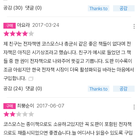
공감 (
30
)
댓글 (0)
아요라
2017-03-24
메뉴
제 친구는 전자책엔 코스모스나 총균쇠 같은 좋은 책들이 없다며 전
자책은 아직은 시기상조라고 했습니다. 친구가 예시로 들었던 그 책
들 중 한 권이 전자책으로 나와주어 뜻깊고 기쁩니다. 도판 미수록이
조금 아쉽지만 한국 전자책 시장이 더욱 활성화되길 바라는 마음에서
구입합니다.
공감 (
24
)
댓글 (0)
최뿡순이
2017-06-07
메뉴
코스모스는 종이책으로도 소유하고있지만 꼭 도판이 포함된 전자책
으로도 재출시되었으면 좋겠습니다.늘 어디서나 읽을수 있도록 구입