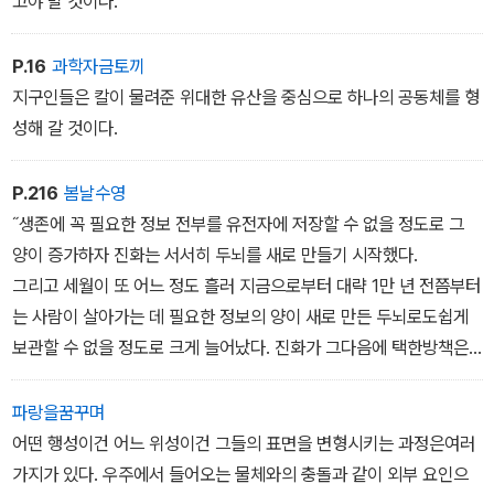
고야 말 것이다.
P.16
과학자금토끼
지구인들은 칼이 물려준 위대한 유산을 중심으로 하나의 공동체를 형
성해 갈 것이다.
P.216
봄날수영
˝생존에 꼭 필요한 정보 전부를 유전자에 저장할 수 없을 정도로 그
양이 증가하자 진화는 서서히 두뇌를 새로 만들기 시작했다.
그리고 세월이 또 어느 정도 흘러 지금으로부터 대략 1만 년 전쯤부터
는 사람이 살아가는 데 필요한 정보의 양이 새로 만든 두뇌로도쉽게
보관할 수 없을 정도로 크게 늘어났다. 진화가 그다음에 택한방책은
육체 바깥에다 필요한 정보를 저장해 두는 것이었다. 현재까지 알려
진 바에 따르면 생존에 필요한 정보를 유전자나 뇌가 아니라 별도의
파랑을꿈꾸며
공용 저장소를 만들어 그곳에 보관할 줄 아는 종은 지구상에서 인류
어떤 행성이건 어느 위성이건 그들의 표면을 변형시키는 과정은여러
뿐이라고 한다. 이 ‘기억의 대형 물류 창고‘를 우리는 도서관이라고 부
가지가 있다. 우주에서 들어오는 물체와의 충돌과 같이 외부 요인으