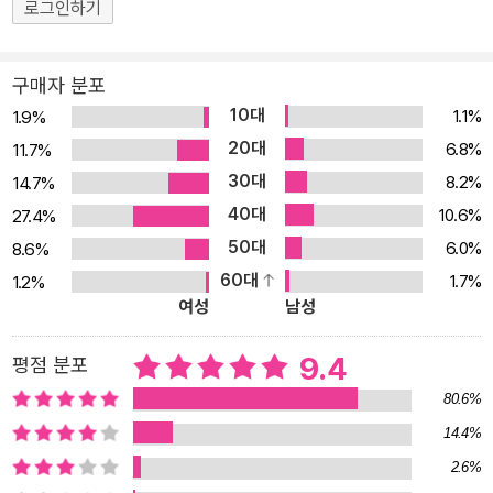
로그인하기
아름다움과 매력을 가장 잘 설명한 최초의 책이자 최고의 책이기 때
문이다. 철저히 과학적이면서도 철학적.종교적 질문에 마음을 활짝
열고자 하는 세이건의 글은 오늘날에도 변함없는 울림을 갖는다.
구매자 분포
10대
1.1%
1.9%
20대
6.8%
11.7%
30대
8.2%
14.7%
40대
10.6%
27.4%
50대
6.0%
8.6%
60대
1.7%
1.2%
여성
남성
9.4
평점 분포
80.6%
14.4%
2.6%