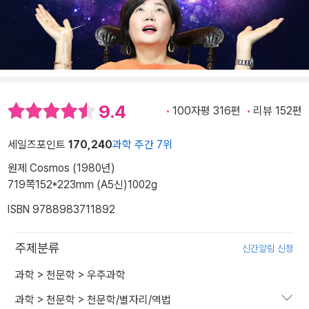
9.4
100자평 316편
리뷰 152편
세일즈포인트
170,240
과학 주간 7위
원제 Cosmos (1980년)
719쪽
152*223mm (A5신)
1002g
ISBN 9788983711892
주제분류
신간알림 신청
과학
>
천문학
>
우주과학
과학
>
천문학
>
천문학/별자리/역법