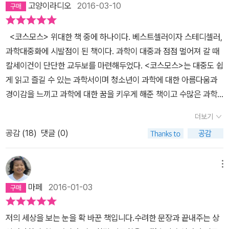
고나 할까. 목성, 화성, 금성...이런 걸 내 입으로 말하는 행위는 주제
고양이라디오
2016-03-10
를 만난 것이 아니라 지구 환경에 적응한 결과물이다. 지구에 산소가
두께에 눌려 처음 보다가 덮고, 다시 펴고, 많은 시간이 지나고난 후
넘는 짓이겠다. 읽기에도 벅찼으니까. 그나마 좀 이해가능하고 관심
풍부해진 것은 인간에게는 행운이지만 산소 없이 살던 미생물들에게
처음부터 다시 읽고 또 읽었습니다. 화성지표 실험을 위해 남극에 갔
이 갔던 부분은 뇌의 구조에 관한 것이다. '현재 뇌의 구조에서 우리는
<코스모스> 위대한 책 중에 하나이다. 베스트셀러이자 스테디셀러,
재앙이었다. 화성인 논란은 또 어떤가. 로웰 천문대를 세운 퍼시벌 로
다가 유명을 달리한 과학자와 밝혀지지 않은 진실을 끌어내기 위하여
진화의 단계들을 미루어 알아볼 수 있다.'(549쪽) 이 책에서 인용한
과학대중화에 시발점이 된 책이다. 과학이 대중과 점점 멀어져 갈 때
웰은 화성 표면을 가로지르는 선들이 거대한 운하라고 생각했고, 행
최선을 다하신 모든 과학자에게 진심으로 경의를 표하고 감사를 드립
폴 맥린에 의하면 뇌의 고차원적인 기능들이 크게 세 단계에 걸쳐 진
칼세이건이 단단한 교두보를 마련해두었다. <코스모스>는 대중도 쉽
성 규모의 토목공사를 벌이는 고등한 지적존재가 존재한다고 믿었다.
니다. 칼세이건은 강조하고 있습니다. 우리도 코스모스의 일부이며,
화했다고 한다.(550쪽) 1. R - 영역: 인간이 아직 파충류였던 시기에
게 읽고 즐길 수 있는 과학서이며 청소년이 과학에 대한 아름다움과
물론 순전히 그의 바람이었다. 하지만 우주를 탐사하고 관측하는 것
시적인 수사가 아니라 우주는 근본적인 의미에서 연결되어 있고, 운
발달, 인간의 공격적 행위, 정형화된 의식 행위, 자기 세력권의 방어,
경이감을 느끼고 과학에 대한 꿈을 키우게 해준 책이고 수많은 과학
자체가 인간의 본질적인 특성이다. 화성에 이끼 같은 생물을 살게 하
명도 코스모스와 깊게 관련되어 있다고 주장하고 있습니다. 또한 우
계층적 위계 질서의 유지 등을 관장.2. 변연계: 포유류 시기에 생긴
자를 만들어낸 책이다. 이 책 두껍다. 표지도 어둡다. 쉽게 읽을 생각
고, 덕분에 지표가 어두워져 더 많은 태양빛을 흡수하고, 얼음이 녹고,
주적 관점에서 본 인간의 본질과 만나게 될 것이고, 물아일체의 경지
더보기
뇌. 인간의 기분, 감정, 걱정 등의 정서적 반응과 행동 그리고 자녀 보
이 들지 않는 책이다. 그런데 이 책이 그토록 많이 팔렸다니 놀랍다.
얼어붙었던 대기가 풀려나 언젠가 인류가 화성에 거주하게 되리라는
이며, 운명과도 같다는 것입니다. 은하계와 태양계의 다양한 현상들
호의 본능을 지시하고 제어.3. 대뇌 피질: 수백만 년 전 인간이 영장류
공감 (
18
)
댓글 (0)
사실 우리나라 과학 분야에선 베스트셀러가 굉장히 적다고 한다. 지
상상은, 사람의 지적 능력이 아니라 꿈꾸는 능력에서 나온다. 화성인
을 죽음을 불사하면서도 사실을 밝혀낸 이세상 모든 과학자들에게 진
였던 시기에 형성. 아이디어의 창출과 영감의 발현. 읽기와 쓰기, 수학
금까지 과학분야 베스트셀러는 손에 꼽을 정도이다. 우리나라 과학분
이 침공하는 공상과학과, 화성인이 산다는 로웰의 생각이 없었다면
심으로 감사 드리며, 다시 한 번 고개를 숙입니다. 책이 719페이지
적 추론과 작곡이 이루어지는 곳으로 인간으로 하여금 의식적 삶을
야는 불모지나 다름없다. 앞으로 <코스모스>를 뛰어넘는 베스트셀러
과연 화성탐사선 프로젝트가 현실이 됐을까. 언젠가 화성의 극관(極
메뉴
로 두꺼워서 베개로 쓰기에도 안성맞춤입니다. 지구와 과학을 싫어하
가능케 하는 부위. 문명은 대뇌 피질의 산물. 재밌는 것은, 우리 각자
가 언제쯤이나 나올지 요원하다. 그만큼 <코스모스>는 블루오션에서
冠, 화성의 극에서 얼음으로 덮여 하얗게 빛나 보이는 부분)에서 녹
는 모든 분들께 강추 또 강추합니다.
마페
2016-01-03
의 두개골 내부 깊숙한 곳에는 아직도 악어의 두뇌가 남아 있다는 것
당당히 1위자리를 고수하고 있다. <코스모스>가 이토록 많이 읽힌
아내린 물을 적도 지대에서 받아쓰도록 거대한 운하를 건설할 날이
이다. 강대국들은 살상용 핵무기를 자체 조달하고 비축하는 데에 대
이유는 무엇일까. 일단은 유명하다. 칼세이건의 명성뿐만아니라 <코
올지 모른다. 그 날이 오면 우리가 바로 ‘로웰의 화성인’이라고 세이건
저의 세상을 보는 눈을 확 바꾼 책입니다.수려한 문장과 끝내주는 상
한 자기 나름의 정당화 논리를 구축해 놓고 있으며, 그 논리의 당위성
스모스>는 미국에서 1980년 다큐멘터리로도 방영되었고, 7억 5천
은 말하고 있다. Scene #3 만약 외계 생명체가 존재한다면 ‘무한