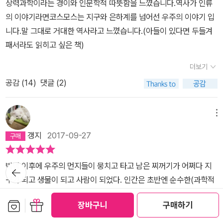
상력과학이라는 경이와 인문학적 따뜻함을 느꼈습니다.역사가 인류
을 만방에 열심히 홍보하고 있다. 항시 가상 적국의 문화적 하자를 지
만명이 시청하였다고 한다. 그리고 2014년에 내셔널지오그래픽채널
의 공간’인 우주를 탐험하는 지적 존재는 과연 인류뿐일까? 인간만이
의 이야기라면코스모스는 지구와 은하계를 넘어선 우주의 이야기 입
적하고 그들이 저지를지 모르는 비이성적 행태를 상정하여 사람이 아
에서 닐타이슨에 의해 다시 화려하게 부활했다. <코스모스>는 전세
고등한 기술을 갖고 주변을 두리번거리고 있을까? 외계인과의 만남
니다.말 그대로 거대한 역사라고 느꼈습니다.(아들이 있다면 두들겨
직 갖고 있는 파충류의 뇌를 자극하는 데 유효적절하게 활용함으로
계적인 베스트셀러이며, 과학을 대중에게 선보인 최초의 책이며, 최
은 어린 시절 누구나 한번쯤 꿈꾸는 ‘환상’이다. 그러나 소수지만 어른
패서라도 읽히고 싶은 책)
써, 자국민을 파충류적 행동 기제로 몰고 가고는 한다. -650쪽 오
고의 책이다. 그리고 따뜻함과 높은 문학성이 있다. 리처드 도킨스의
이 돼서도 이 꿈을 진지하게 추구하는 사람들이 있다. 세이건은 조바
로지 점수에만 매달리던 고등학교 시절은 말하자면 '파충류적 행동
차가움과 많이 대비가 된다. 당대의 최고 지성 중에 한 명이었던 칼세
심치며 외계인과 조우를 고대하는 아이와도 같다. 전파는 외계의 존
더보기
기제'인 R - 영역권에서 벗어나지 못했다는 얘기가 되는 건가? 칼
이건의 글은 종교, 철학, 생물학, 인류학 등 모든 분야를 총망라한다.
재를 확인하는 수단인 동시에 인간의 존재를 외계에 알린다. 지구에
공감 (
14
)
댓글 (2)
세이건의 사유는 깊고도 넓다. 그중 한 부분. 사람은 대지의 자녀인 동
<코스모스>는 별과 우주의 이야기임과 동시에 지구와 생물, 종교와
서 유래한 전파신호는 빛의 속도로 전 우주로 퍼져나간다. 세이건은
시에 하늘의 자녀이기도 하다. 지구에서 살아오는 동안 인류는 못된
과학사, 인류사의 이야기이기도 하다. 그의 문체는 시종일관 따뜻하
언젠가 외계 문명이 해독할지도 모를 인간의 TV 전파를 우려하기도
진화적 습성을 많이 길러 왔다. 호전성, 그릇된 관습, 지도자에 대한
메뉴
고 포근하다. 우리가 별의 일부임을 느끼게 해준다. 이 책을 읽는데
한다. 인류라는 존재는 고작 아무 생각 없는 광고, 끊임없는 국제 분
무조건적 복종, 이방인에 대한 이유없는 적개심같이 오랫동안 유전돼
굉장히 오랜 시간이 걸렸다. 내겐 이 책이 다음 내용이 궁금하고 계속
쟁, 지지고 볶는 가정사에 얽매여 산다니. 도대체 외계 문명인이 인류
갱지
2017-09-27
온 못된 요소들은 인류의 생존 자체를 크게 위협하고 있다. 그러나 우
읽고 싶어지는 책은 아니었다. 청소년이나 과학에 익숙하지 않은 분
를 뭘로 보겠는가. 외계 생명체의 모습이 지구인과 닮았을 가능성은
리는 남을 측은히 여길 줄 아는 좋은 천성도 갖고 있다. 우리는 자식을
들께는 새롭고 재미있겠지만, 어느정도 과학에 대해 아시는 분들께는
거의 없다. ‘여러 유기체에 분산 존재하는 지적 개체’ 같은 모습을 상
빅뱅 이후에 우주의 먼지들이 뭉치고 타고 남은 찌꺼기가 어쩌다 지
뒤로가
사랑할 뿐만 아니라 자식의 자식도 아낀다. 역사에서 무언가를 배우
대부분 아는 내용들일 것이다. 아는 것들에 대해 더 깊이 있게 알게 되
상해볼 수 있다. 인간처럼 상온에서 전기신호를 주고받는 뉴런이 아
기
구가 되고 생물이 되고 사람이 되었다. 인간은 초반엔 순수한(과학적
려 노력하고 지적인 것을 향한 물같은 열정을 가지고 있다. 이것들은
어서 좋긴 했지만 나는 본래 새로운 지식과 내가 몰랐던 것들을 더 좋
니라 저온에서 작동하는 초전도 소자 뉴런을 가진 외계인이라면, 그
인) 사고를 하며 발전하는 듯 했으나, 결국 잘못된 체계로 인해 긴 암
인류에게 영원한 생존과 번성을 확실히 약속할 도구요 방편이 될 것
보관함담기
선물하기
아한다. 그리고 책이 두꺼워서 가지고 다니기 싫어서 집에 놓고 읽다
들은 1,000만배나 빠른 속도로 생각을 하고, 동떨어진 뉴런끼리도 전
장바구니
구매하기
흑기를 맞게 되고(정말 열받는 일이지만) 다시 늦은 깨어남을 반복하
이다. 못된 습성과 좋은 천성 중에서 어느 쪽이 우리 마음을 지배할 지
보니 더욱 더뎠다. 나는 원래 집에서는 공부나 독서를 잘 못하는 편이
파를 주고받을 것이다. 그래서 분신들이 여러 행성에 흩어져 존재하
며 여기에 와 있다. 전 우주를 통틀어 하나뿐인 인간 종이라는 것을 자