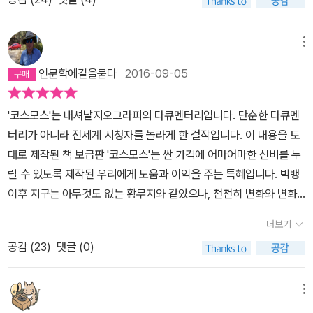
재를 알게 되었고 손에 집어들었으나....두어 쪽 읽고는 어느 후배에게
뒤통수를 떠난 빛이 우주를 한 바퀴 돌아서 나의 정면에 다시 나타날
우리에게 밝은 빛을 주는 태양은 이미 8분전에 태양을 떠난 것이다.
줘버리고 말았다. 고등학교 때 지독히도 싫어했던 물리와 지구과학.
수 있다.'(p531)세이건은 우주가 닫혀 있고, 우주들이 끊임없이 회귀
지금 보는 북극성은 800년 전의 모습을 보는 것이고, 우리와 가장 가
문이과를 가리지 않고 모든 과학과목과 사회과목의 시험을 치러야 했
되는 계층구조를 가지고 있다고 <코스모스>에서 말한다. 그의 말 속
메뉴
까운 은하 안드로메다는 220만 년 전의 모습이다. Scene #2 우
던 시절. 본고사 국영수에 집중하다보니 자신없는 과목은 과감히 손
에서 거대한 우주를 이해한다는 것이 반드시 우주여행을 의미하는 것
리는 별의 자녀 인류는 명백히 우주의 산물이다. 먼저 인간과 생명체
인문학에길을묻다
2016-09-05
을 놓고 찍기로 작정했는데 그 과목이 물리였다.12~13문제 가량 출
만은 아니라는 생각을 해본다. 내 자신과 주변의 소우주(小宇宙)를
를 이루는 원소들이 모두 별의 폭발에서 만들어졌다. 초기 우주는 수
제되는 물리는 붙잡고 있어야 시간낭비일 뿐이라는 생각이 들었다.
이해하는 것이 머리 위 대우주(大宇宙)를 보는 것과 별반 다를 것이
소와 헬륨뿐이었지만 별이 핵융합을 하다 신성(또는 초신성) 폭발로
'코스모스'는 내셔날지오그라피의 다큐멘터리입니다. 단순한 다큐멘
기억으로는 그때 치른 예비고사에서 내가 찍은 답은 정답을 교묘히
없다는 사실을 세이건은 말하고 싶은 것은 아닐까.'우주에서 벌어졌던
생을 마무리하는 과정을 반복함에 따라 탄소 산소 질소 마그네슘 황
터리가 아니라 전세계 시청자를 놀라게 한 걸작입니다. 이 내용을 토
피해갔고 문제에 문제가 있어서 모두 정답 처리했던 한 문제만 맞은
진화의 단계를 차근차근 이해하노라면, 거대한 [수소 산업]의 최종 산
등 무거운 원소가 생긴다. 칼 세이건은 “DNA를 이루는 질소, 치아를
대로 제작된 책 보급판 '코스모스'는 싼 가격에 어마어마한 신비를 누
것으로 알고 있다. 지금까지 살아오면서 배짱 한번 제대로 부려본 사
물로서 태어난 생물 하나하나가 모두 소중한 존재임을 확실히 알게
구성하는 칼슘, 혈액의 주요 성분인 철 등 원자 하나하나가 모두 별에
릴 수 있도록 제작된 우리에게 도움과 이익을 주는 특혜입니다. 빅뱅
건이라면 사건이었다. 책 한 권 제대로 읽지도 못한 알맹이 없는 시절
된다. 지구 이외의 다른 곳에서도 우리와 같이 놀랄 만한 돌연변이를
서 합성됐다. 그러므로 우리는 별의 자녀”라고 말한다. 태양도 주변
이후 지구는 아무것도 없는 황무지와 같았으나, 천천히 변화와 변화
이었다. 하늘의 별을 바라보며 상상의 날개를 펼 기운조차 없던 삭막
이룩한 존재들이 있을 것이다. 그렇기 때문에 우리는 하늘 먼 곳 어디
초신성 폭발 후 탄생했을 것이며 태양으로부터 자외선이 닿아 지구
를 반복하고, 진화를 거듭하여 미토콘드리아를 만들었고 또 다른 PR
한 시절이었다. 이런 나에 비해 딸아이는 고등학교 때 이 책을 아주 재
에선가 우리에게 들려줄 그들의 흥얼거림에 귀를 기울이는 것이
더보기
최초의 유기물이 생겨났을 것이다. 공룡이 사라진 덕분에 포유류가
OCESS를 거쳐 어류, 양서류, 파충류, 조류, 포유류로 진화하는 과정
밌게 읽었다고 한다. 놀라웠다. 대학때도 못 읽었던 책을 고등학생이
다.'(p674) <코스모스>에서는 냉철한 과학자의 모습만 아니라, 인
번성하고 인간이 만물의 영장으로 진화하게 된 것도 우주적 환경의
공감 (
23
)
댓글 (0)
이 경이롭기만 합니다. 태양계의 별들도 이런 과정을 거치지 않을 수
읽다니... 그러니 더 이상 미뤄놓아선 안 되겠다 싶었다. 마침 친구가
간과 생명에 대한 친근하고 사랑넘치는 세이건의 목소리를 들을 수
변화와 밀접한 관련을 맺고 있다. 사실 우주를 들여다볼수록 인간의
없었다는 가정하에 지구와 가까운 금성과 화성을 탐사하기 시작 했습
이 책을 선물로 주었다. 오랫동안 미뤄둔 숙제를 하는 기분으로 읽기
있기에, 다른 과학서들과는 달리 <코스모스>에서는 따뜻함을 느낄
존재는 경이다. 거꾸로, 인간의 눈으로 우주를 바라보기에 경이롭게
니다. 요즘 작가로 활동중인 유시민 前국회의원이 세상에서 가장 재
메뉴
시작했는데 읽다보니 끝까지 왔다. 별 하나를 발견한 심정이 되었다
수 있는 것 같다. 가을날의 코스모스처럼.(출처 : bing 이미지)
보이는 측면도 없지 않다. 예컨대 인간은 기적적으로 낙원 같은 지구
미있는 과학책으로 추천한 바로 그책 칼세이던의 '코스모스'입니다.