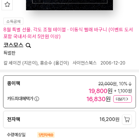
소득공제
8월 특별 선물. 각도 조절 테이블 · 이동식 빨래 바구니 (이벤트 도서
포함 국내서·외서 5만원 이상)
코스모스
특별판
칼 세이건
(지은이),
홍승수
(옮긴이)
사이언스북스
2006-12-20
종이책
22,000
원,
10%
19,800
원
+ 1,100원
16,830
원
카드최대혜택가
더보기
전자책
16,200
원
수령예상일
양탄자배송