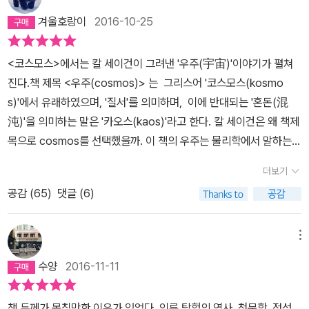
겨울호랑이
2016-10-25
<코스모스>에서는 칼 세이건이 그려낸 '우주(宇宙)'이야기가 펼쳐
진다.책 제목 <우주(cosmos)> 는 그리스어 '코스모스(kosmo
s)'에서 유래하였으며, '질서'를 의미하며, 이에 반대되는 '혼돈(混
沌)'을 의미하는 말은 '카오스(kaos)'라고 한다. 칼 세이건은 왜 책제
목으로 cosmos를 선택했을까. 이 책의 우주는 물리학에서 말하는
Universe만 의미하는 것은 아니다. 물리학의 우주만이 아니라 작은
더보기
소우주(小宇宙)인 인간, 생물에 대한 이야기 또한 책에서 다루고 있
공감 (
65
)
댓글 (6)
다. <코스모스>에서 세이건은 물리학, 생물학, 사학, 민속학(신화),
사회학 등 학문의 여러 분야를 자유롭게 드나들면서 이야기를 풀어간
다. 그리고, 이를 통해 독자들과 공감대를 넓히면서 흥미를 배가(倍
메뉴
加)시킨다. 세이건은 <코스모스>에서 다양한 분야에 걸쳐 지구에서
수양
2016-11-11
출발하는 우주여행을 하는 것처럼 우리를 새로운 세계로 안내한다.<
코스모스>에서의 여행은 지구의 탄생으로부터 시작한다. 약 40억년
책 두께가 목침만한 이유가 있었다. 인류 탐험의 역사, 천문학, 점성