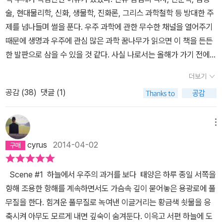
전 DNA 결합을 통해 어떤 방식으로 생명이 진화해왔는지 살펴보면
술, 현대물리학, 신화, 생물학, 진화론, 그리스 과학철학 등 방대한 주
서 우리 지구가 얼마나 생명이 넘치는 곳인지를 살펴본다.(2장) 이어
제를 넘나들며 썰을 푼다. 우주 과학에 관한 무수한 채널을 열어주기
서, 지구 밖 태양계 탐험을 시작하기 전 천문학의 역사와 주요 천문학
때문에 생명과 우주에 관심 많은 과학 꿈나무가 읽으면 이 책을 든든
자의 이론에 대한 소개(3장)를 통해 세이건은 천문학에 대한 배경지
한 발판으로 삼을 수 있을 것 같다. 사실 나로서는 올해가 가기 전에
식을 독자들에게 알려준다. 4,5,6장에서 세이건의 전문분야인 태양
인구에 회자되는 고전 한 권을 아무거나 하나라도 독파해보자는 취지
계 탐험과 관련한 이야기가 이어진다. 금성 탐험을 한 파이오니아호
더보기
로 펼쳐든 책이었는데 맙소사 그야말로 무시무시한 수면유도서적이
와 <코스모스>가 씌여진 당시 목성과 토성을 탐험한 보이저 1,2호 이
공감 (
38
)
댓글 (1)
었다. <읽다보면 잠들고 깨어나면 뒤로 돌아가서 다시 읽고 읽다보면
야기가 펼쳐진다. (현재 보이저 1,2호는 태양계밖으로 항해중이다.)
또 잠들고>의 무한 반복. 나야말로 혼이 비정상인가. 아니면 이거슨
보이저 이야기가 나온 후 세인건의 시선은 우주로 향한다.우주가 얼
설마 타임 루프? 난 지금 타임루프에 갇힌 건가? 과연 고전의 위력이
메뉴
마나 광할한지, 넓은 우주에 수많은 별들의 일생은 어떻게 이루어지
란. 온 우주의 기운이 모여들어 신비현상을 체험해보게 되는 상서로
는지, 우주는 어떻게 생겼는지를 8,9,10장에서 다루며, 마지막으로
cyrus
2014-04-02
운 책이다.
11,12,13장에서는 외계문명의 존재 가능성과 외계문명에 우리 지구
문명이 어떻게 보여질 것인가를 반추(反芻)하며 현대 문명의 문제점
Scene #1 하늘에서 우주의 과거를 보다 태양은 하루 종일 서쪽을
을 지적하면서 책을 마무리하고 있다. 지구에서 출발해서 태양계로,
향해 조용한 항해를 계속하면서도 가슴속 깊이 묻어놓은 용광로에 풀
광대한 우주로 여행을 한 후, 다시 지구에서 살아가는 우리 삶으로 돌
무질을 한다. 힘겨운 풀무질로 녹여낸 이글거리는 황금색 쇳물을 응
아오는 여정을 통해 세이건은 자신이 하고 싶은 이야기를 마음껏 풀
축시켜 아무도 모르게 내면 깊숙이 숨겨둔다. 이윽고 서편 하늘에 도