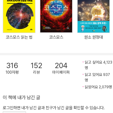
부작, 매주 토요일 밤 11시 내셔널지오그래픽채널 방송 (2014년 3월
15일 첫방송) 우주를 다룬 대중 과학서의 걸작 <코스모스>가 2004
년 새롭게 완역되었다. <콘택트>, <창백한 푸른 점> 등의 지은이 칼
세이건의 저작 중에서 가장 유명한 이 책은 우주, 별, 지구, 그리고 인
간이 어우러져 빚어내는 매혹과 탐구의 역사를 매끄러운 글과 멋진
코스모스 읽는 법
코스모스
원소 원정대
사진으로 담아내어, 출간 20년이 훌쩍 넘은 지금도 가장 읽을만한 교
양서 중 하나로 자리매김하고 있다. 책은 은하계 및 태양계의 모습과
별들의 삶과 죽음을 설명하는데 그치지 않고, 그러한 사실들을 밝혀
낸 과학자들의 노력, 즉 별자리와 천문학과 우주탐험과 외계와의 교
읽고 싶어요 4,123
316
152
204
명
신 연구 등을 소개한다. 또한 우리 우주에는 다른 생명체가 존재할 것
100자평
리뷰
마이페이퍼
읽고 있어요 937
인지, 우주의 미래는 어떨 것인지 등의 철학적 질문도 던진다. 6억이
명
넘는 시청자를 끌어모은 텔레비전 교양 프로그램을 바탕으로 1980
읽었어요 2,079명
년 이 책이 출간된 이래, 천문학과 우주탐험의 세계는 눈부신 발전을
거두었다. 과학자들은 토성의 위성에 탐사로봇을 착륙시키는가 하면
이 책에 내가 남긴 글
태양계 밖으로도 탐험위성을 내보냈다. 그런데도 아직 이 책이 독자
로그인하면 내가 남긴 글과 친구가 남긴 글을 확인할 수 있습니다.
들을 끄는 것은, <코스모스>가 그 모든 놀라운 일들을 예상하고 그