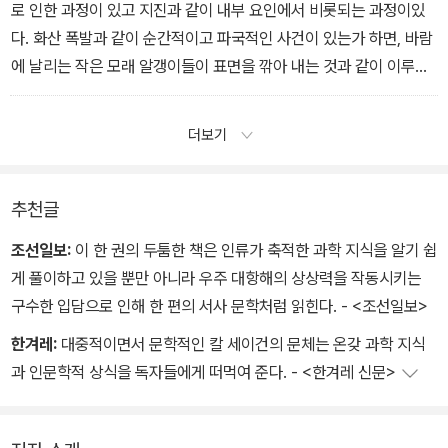
른다.“
로 인한 과정이 있고 지진과 같이 내부 요인에서 비롯되는 과정이있
다. 화산 폭발과 같이 순간적이고 파국적인 사건이 있는가 하면, 바람
에 날리는 작은 모래 알갱이들이 표면을 깎아 내는 것과 같이 이루말
할 수 없을 정도로 느리게 진행되는 과정도 있게 마련이다. 그것이외
부에서 오든, 내부에서 일어나든, 드물고 격렬한 사건이건, 흔하지만
더보기
눈에 잘 띄지 않는 현상이건, 어느 과정의 영향력이 가장 강한가 하는
질문에는 딱 떨어지는 정답이 없다. 달에서는 외부적인 변화와 파국
적인 사건이 더 크게 작용하고, 지구에서는 내부적인 변화와 느린과
추천글
정이 더 큰 영향력을 행사한다. 화성의 상황은 이 둘의 중간쯤으로생
조선일보:
이 한 권의 두툼한 책은 인류가 축적한 과학 지식을 알기 쉽
각하면 된다
게 풀이하고 있을 뿐만 아니라 우주 대항해의 상상력을 작동시키는
구수한 입담으로 인해 한 편의 서사 문학처럼 읽힌다. - <조선일보>
한겨레:
대중적이면서 문학적인 칼 세이건의 문체는 온갖 과학 지식
과 인문학적 상식을 독자들에게 떠먹여 준다. - <한겨레 신문>