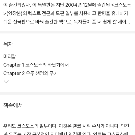
여 출간되었다. 이 특별판은 지난 2004년 12월에 출간된 <코스모스
>(양장본)의 텍스트 전문과 도판 일부를 사용하고 판형을 휴대하기
쉬운 신국판으로 바꿔 출간한 책으로, 독자들이 좀 더 쉽게 칼 세이건
의 메시지를 만날 수 있도록 배려한 책이다.
목차
이번 특별판은 기존의 양장본의 텍스트 전문을 그대로 싣고 도판 중
본문을 이해하는데 꼭 필요한 것들을 골라 실었다. 그중에서도 컬러
머리말
로 봐야 할 도판 자료들을 60컷 가까이 골라 컬러 화보로 본문 중간
Chapter 1 코스모스의 바닷가에서
중간에 배치해 넣었다.
Chapter 2 우주 생명의 푸가
또 하나 특기할 만한 것은 칼 세이건의 부인인 앤 드루얀이 칼 세이건
의 서거 10주기를 맞춰 세이건의 빈자리를 생각하는 아름다운 글을
책속에서
한국어판 서문으로 실은 것이다. 세이건이 생전에 이루어 놓은 일들
과 그가 살아 있었다면 지금 해냈을 일들을 생각하는 이 글을 <코스
모스>가 가진 가치를 한층 빛내 주고 있다.
우리도 코스모스의 일부이다. 이것은 결코 시적 수사가 아니다. 인간
과 우주는 가장 근본적인 의미에서 연결돼 있다. 인류는 코스모스에