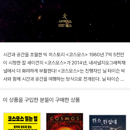
시간과 공간을 초월한 빅 히스토리 <코스모스> 1980년 7억 5천만
이 시청한 칼 세이건의 <코스모스>가 2014년, 내셔널지오그래픽채
널에서 더 화려하게 부활한다! <코스모스>는 진행자인 닐 타이슨 박
사와 함께 시간과 공간을 여행하는 방식으로 전개된다. 닐 타이슨 박
사는 원작에서도 등장했던 ‘상상의 우주선(SOTI, Ship of the ima
gination)’을 타고 자연의 법칙과 생명의 기원을 찾아 광대한 우주 공
이 상품을 구입한 분들이 구매한 상품
간과 137억년의 시간을 자유롭게 항해하는 모습을 선보인다. 기존 다
큐멘터리를 뛰어넘는 지구와 자연의 아름다움을 담아낸 영상미뿐만
아니라 우주의 신비로움을 표현한 그래픽, 역사 속 에피소드를 재현
한 애니메이션 등 다양한 표현방식을 살펴보는 것도 큰 볼거리다. 13