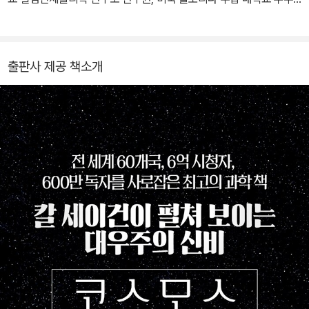
기여한 공로를 인정받아 NASA 훈장, NASA 아폴로 공로상, 미국 우
천문학 연구소 연구 교수, 한국천문학회 회장, 서울 대학교 천문학과
주항공협회의 존 에프 케네디 우주항공상, 탐험가협회 75주년 기념
교수와 일본 우주 항공 과학 연구소 객원 교수 등을 역임했다. 저서로
상, 소련 우주항공연맹의 콘스탄틴 치올코프스키 훈장, 미국 천문학
는 A Practical Approach to ASTROPHYSICS , 『과학과 신앙』,
회의 마수르스키 상 그리고 1994년에는 미국 국립과학원의 최고상
출판사 제공 책소개
『우주 개발의 오늘과 내일』, 『21세기와 자연 과학』, 『수치 천체 물리
인 공공복지 훈장 등을 받았다. 그 외에도 과학, 문학, 교육, 환경 보호
학 I』, 『은하계의 형성과 화학적 진화』, 『성간매질에서의 물리 현상』,
에 대한 공로로 미국 각지의 대학으로부터 명예 학위를 스물두 차례
『나의 코스모스』 등이 있고, 옮긴 책으로는 과학기술부 장관상을 수
받았다. 그의 저서 『코스모스(Cosmos)』는 지금까지 영어로 출판된
상한 『대폭발 우주의 시작과 진화』, 『우주로의 여행』, 『천문학 및 천
과학책 중 가장 많이 판매되었고 30여 권의 저서 중 『에덴의 용(The
체물리학 서론』, 『날마다 천체 물리』 등이 있다.
Dragons of Eden)』(1978년)은 퓰리처상을 수상했다. 외계 생물
과의 교신을 다룬 소설 『콘택트(Contact)』(1985년)는 1997년에
영화로 상영되어 전 세계에 감동을 선사했다. 이 외에도 『우주의 지적
생명(Intelligent Life in the Universe)』(1966년), 『우주적 연관성
(The Cosmic Connection)』(1973년), 『화성과 인간의 마음(Mar
s and the Mind of Man)』(1973년) 『브로카의 뇌 (Broca's Brai
n)』(1974년), 『다른 세계들(Other Worlds)』』(1975), 『창백한 푸
른 점(Pale blue dot)』(1994년), 『악령이 출몰하는 세상(The De