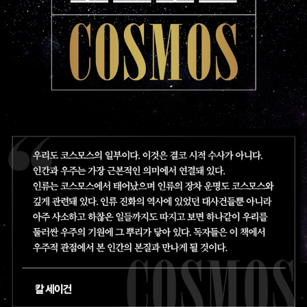
mon haunted world)』(1995년), 『에필로그(Billions & Billions)』
(1997년) 등을 썼다. 평생 동안 우주에 대한 꿈과 희망을 일구었던
그는 1996년 12월 20일에 골수성 백혈병으로 세상을 떠났다.