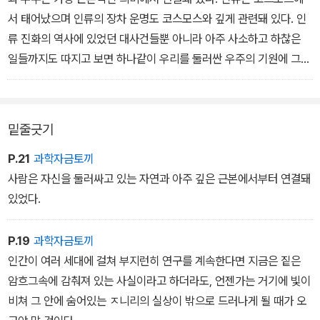
표지 제공 ⓒ (주)사이언스북스
서 태어났으며 인류의 장차 운명도 코스모스와 깊게 관련돼 있다. 인
류 진화의 역사에 있었던 대사건들뿐 아니라 아주 사소하고 하찮은
일들까지도 따지고 보면 하나같이 우리를 둘러싼 우주의 기원에 그
뿌리가 닿아 있다. 독자들은 이 책에서 우주적 관점에서 본 인간의 본
질과 만나게 될 것이다. - 본문 중에서
밑줄긋기
P.21
과학자금토끼
사람은 자신을 둘러싸고 있는 자연과 아주 깊은 근본에서부터 연결돼
있었다.
P.19
과학자금토끼
인간이 여러 세대에 걸쳐 부지런히 연구를 계속한다면 지금은 짙은
암흐그속에 감춰져 있는 사실이라고 하더라도, 언젠가는 거기에 빛이
비쳐 그 안에 숨어있는 ㅈ니리의 실상이 밖으로 드러나게 될 때가 오