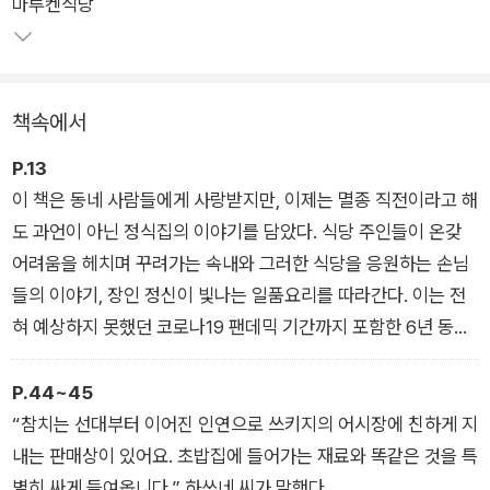
마루켄식당
인 가라아게정식, 전갱이튀김정식, 소바 세트 등 매일 먹어도 질
리지 않는 가정식 식당의 음식들이 이 책에는 가득 등장한다.
그렇다고 이 책이 단순히 맛있는 식당과 음식을 소개하는 책은 아
책속에서
니다. 짧게는 5년, 길게는 120년 된 식당의 시작과 그 역사를 더
듬어가면서 위기를 극복하고 대를 이으며 꾸려가는 사람들, 그 장
P.13
소에 애정을 지닌 단골손님, 오랫동안 식재료를 제공하며 함께 해
이 책은 동네 사람들에게 사랑받지만, 이제는 멸종 직전이라고 해
온 사람 등 그곳에 스며들어 있는 사람들의 이야기를 파고든다.
도 과언이 아닌 정식집의 이야기를 담았다. 식당 주인들이 온갖
손님들은 저마다 다른 이유로 가게를 찾지만, 그곳에서 잠시나마
어려움을 헤치며 꾸려가는 속내와 그러한 식당을 응원하는 손님
속도를 늦추고 밥 한 끼를 통해 일상의 위안을 얻는다. 저자는 이
들의 이야기, 장인 정신이 빛나는 일품요리를 따라간다. 이는 전
러한 순간들을 포착하며 밥집은 단순한 식사의 공간이 아니라 도
혀 예상하지 못했던 코로나19 팬데믹 기간까지 포함한 6년 동안
시 사람들의 삶과 정서를 잇는 작은 사회임을 강조한다. 그리고
의 이야기이며, 정식집이 긍지와 자부심을 가지고 살아가는 재생
그렇게 형성한 작은 사회가 작은 정식집을 오랫동안 유지하게 하
의 기록이기도 하다.
P.44~45
는 원동력이 되어간다.
정식집은 알면 알수록 절대로 사라지면 안 되는 동네의 장치라는
“참치는 선대부터 이어진 인연으로 쓰키지의 어시장에 친하게 지
생각이 든다. 맛있고 잠시 행복해질 수 있고 기운을 얻을 수 있기
내는 판매상이 있어요. 초밥집에 들어가는 재료와 똑같은 것을 특
이 책 『든든하게, 도쿄의 정식집』을 읽다 보면 음식 이야기는 물
때문이다.
별히 싸게 들여옵니다.” 하쓰네 씨가 말했다.