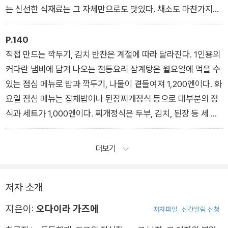
는 신선한 식재료는 그 자체만으로도 맛있다. 채소도 마찬가지다.
봄에 나오는 쑥갓의 부드러움, 여름에 나오는 방울토마토의 단맛,
가을에 수확하는 가지, 겨울에 나오는 무의 맛을 아는 요리사가
P.140
있으면서, 벽이 어수선한 가게는 틀림없이 맛있는 곳이다.
직접 만드는 깍두기, 김치 반찬은 계절에 따라 달라진다. 1인용의
「정식집 관찰기 1」에서
커다란 냄비에 담겨 나오는 전통요리 삼계탕은 월요일에 먹을 수
있는 점심 메뉴로 밥과 깍두기, 나물이 곁들여져 1,200엔이다. 화
요일 점심 메뉴는 잡채밥이나 된장찌개정식 등으로 대부분의 정
식과 세트가 1,000엔이다. 찌개정식은 두부, 김치, 된장 등 세 가
지 중에서 고를 수 있으며 보글보글 끓는 상태로 나온다. 그리고
역시 양이 아주 많다. “몸에 좋고 영향이 듬뿍 담긴 한국 가정 요
더보기
리를 한 사람이라도 더 많은 일본인이 맛보게 하고 싶어요.”
찹쌀가루로 만드는 납작한 떡이 들어가는 만둣국도 다른 식당에
저자 소개
서 흔히 보기 어려운 메뉴다. 두부처럼 하얀 국물은 뒷맛이 깔끔
한데 맛이 진하고 깊었다.
지은이:
오다이라 가즈에
저자파일
신간알림 신청
「한국시골가정요리 도코」에서