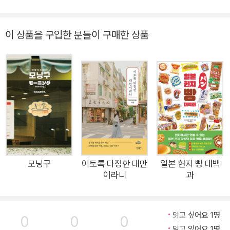
게는 5년, 길게는 120년 된 식당의 시작과 그 역사를 더듬어가면
서 위기를 극복하고 대를 이으며 꾸려가는 사람들, 그 장소에 애
이 상품을 구입한 분들이 구매한 상품
정을 지닌 단골손님, 오랫동안 식재료를 제공하며 함께 해온 사람
등 그곳에 스며들어 있는 사람들의 이야기를 파고든다. 손님들은
저마다 다른 이유로 가게를 찾지만, 그곳에서 잠시나마 속도를 늦
추고 밥 한 끼를 통해 일상의 위안을 얻는다. 저자는 이러한 순간
들을 포착하며 밥집은 단순한 식사의 공간이 아니라 도시 사람들
의 삶과 정서를 잇는 작은 사회임을 강조한다. 그리고 그렇게 형
성한 작은 사회가 작은 정식집을 오랫동안 유지하게 하는 원동력
이 되어간다. 이 책 『든든하게, 도쿄의 정식집』을 읽다 보면 음식
이야기는 물론, 푸짐하고 맛있는 음식을 손님에게 대접하기 위해
모닝구
이토록 다정한 대만
일본 현지 빵 대백
정성을 다하는 식당과 손님들의 이야기를 통해 따뜻한 밥 한 끼의
이라니
과
의미에 대해 다시 한번 생각해보게 한다. 한눈에 알아보는 맛있는
정식집의 공식이란? 검은색 오므라이스카레, 빨간 볶음밥, 돈가
읽고 싶어요 1명
스 덮밥 가쓰돈 등 손님의 입맛을 사로잡아온 저렴하고 푸짐한 가
0
0
0
읽고 있어요 1명