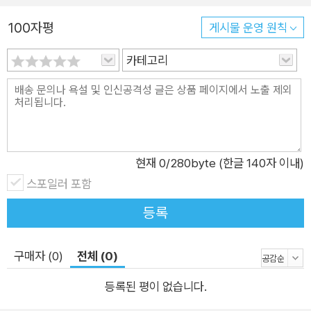
달려가 입안 가득 먹으며 행복한 미소를 짓고 싶어진다. 변화무쌍
100자평
게시물 운영 원칙
한 도쿄라는 도시에서 저마다의 사연을 품고 시대와 함께 발을 맞
추며 묵묵히 자리를 지켜가는 정식집 이 책은 ‘산카쿠’라는 한 정
카테고리
식집에서 시작되었다. 변화의 파도가 일렁이던 시모기타자와라
는 동네에서 사람들에게 저렴하고 맛있는 밥을 내놓던 식당 산카
쿠는 건물 노후화로 인한 퇴거 그리고 예상치 못했던 코로나19를
거치며 재개해 다시 사람들에게 따뜻한 밥을 내놓는다. 그 재개를
기다리면서 지은이는 도쿄의 오래되었으면서 새로운 정식집을
현재
0
/280byte (한글 140자 이내)
취재해 그곳의 정과 매력에 푹 빠진다. 책에 소개된 정식집들은
스포일러 포함
산카쿠처럼 시대의 변화가 불러온 어려움, 거리의 사람들이 사라
등록
졌던 팬데믹, 가족을 잃는 상실 등 저마다의 사연을 품고 이겨내
며 도쿄라는 도시와 그 역사를 함께해간다. 바를 운영하다가 코로
구매자 (0)
전체 (0)
나19를 계기로 정식집으로 업종을 바꾸어 사람들에게 사랑받는
식당으로 자리 잡고, 가게에 처한 어려움을 크라우드펀딩을 통해
등록된 평이 없습니다.
극복하며, 가족을 잃는 상실의 아픔을 안은 채 손님들의 도움을