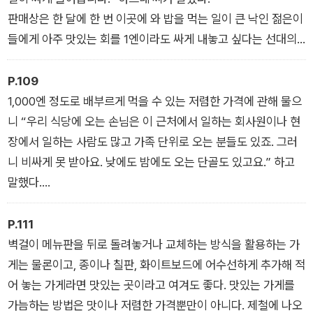
론, 푸짐하고 맛있는 음식을 손님에게 대접하기 위해 정성을 다하
「시작하며-산카쿠」에서
판매상은 한 달에 한 번 이곳에 와 밥을 먹는 일이 큰 낙인 젊은이
는 식당과 손님들의 이야기를 통해 따뜻한 밥 한 끼의 의미에 대
들에게 아주 맛있는 회를 1엔이라도 싸게 내놓고 싶다는 선대의
해 다시 한번 생각해보게 한다.
마음에 깊이 공감했다고 한다. 그런데 도매로 싸게 들여와도 가게
에서 가격을 비싸게 붙여 판매하는 경우도 있기 마련이다. 이에
P.109
어시장 판매상은 진짜로 싼 가격에 손님에게 내놓는지 확인하려
1,000엔 정도로 배부르게 먹을 수 있는 저렴한 가격에 관해 물으
고 어느 날 갑자기 가게에 들이닥쳤다. 그리고 손님으로 꽉 차 있
니 “우리 식당에 오는 손님은 이 근처에서 일하는 회사원이나 현
는 가게에서 남녀노소 모두 입안 가득 참치를 먹으며 행복한 표정
장에서 일하는 사람도 많고 가족 단위로 오는 분들도 있죠. 그러
을 짓는 모습을 목격한다.
니 비싸게 못 받아요. 낮에도 밤에도 오는 단골도 있고요.” 하고
「미즈구치식당」에서
말했다.
아직은 죽을힘을 다해 달리는 중이다. 세 사람도 손님도 일부러
류지 씨를 떠올리지 않으려고 애쓰는 것처럼 보였다. 마음의 고통
P.111
을 지금은 어떻게든 봉인하고 있다. ‘동네 사람들에게 사랑받는
벽걸이 메뉴판을 뒤로 돌려놓거나 교체하는 방식을 활용하는 가
가게’는 글로 쓰면 쉽지만, 시라시나만큼 손님이 함께 뒷받침해주
게는 물론이고, 종이나 칠판, 화이트보드에 어수선하게 추가해 적
는 가게는 드물 것이다.
어 놓는 가게라면 맛있는 곳이라고 여겨도 좋다. 맛있는 가게를
「사라시나」에서
가늠하는 방법은 맛이나 저렴한 가격뿐만이 아니다. 제철에 나오