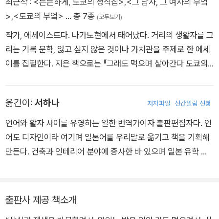
최근작 :
<든든하게, 도쿄의 정식집>
,
<그 남자, 그 여자의 부엌
>
,
<도쿄의 부엌>
… 총 7종
(모두보기)
작가, 에세이스트다. 나가노현에서 태어났다. 거리의 생활자를 그
리는 기록 문학, 잃고 싶지 않은 것이나 가치관을 주제로 한 에세
이를 집필한다. 지은 책으로는 『그래도 먹으며 살아간다 도쿄의
부엌(それでも食べて生きてゆく 東京の台所)』 『이렇게 생활
과 사람에 대해 써왔다(こんなふうに、暮らしと人を書いて
옮긴이:
서하나
저자파일
신간알림 신청
きた)』 『주문에 시간이 걸리는 카페, 가령 ‘아 행’을 잘 못하는 너
에게(注文に時間がかかるカフェ たとえば「あ行」が苦手な
언어와 활자 사이를 유영하는 일한 번역가이자 출판편집자다. 언
君に)』 『정답이 없는 잡담(正解のない雑談)』 『인생 프루트샌드
어도 디자인이라 여기며 일본어를 우리말로 옮기고 책을 기획해
(人生フルーツサンド)』 등이 있다. 연재로 《도쿄의 부엌 2(東
만든다. 건축과 인테리어 분야에 종사한 바 있으며 일본 유학 후
京の台所2)》 등이 있다.
출판사 안그라픽스에서 편집자로 일했다. 아카세가와 겐페이가
쓴 책 『초예술 토머슨』 『노상관찰학 입문』 『고양이가 알려주는
세상』 『노인력』 외에 『도쿄 킷사텐 도감』 『든든하게, 도쿄의 정식
출판사 제공 책소개
집』 『색과 형태가 되기 훨씬 전에』 『나는 고독한 별처럼』 『달콤하