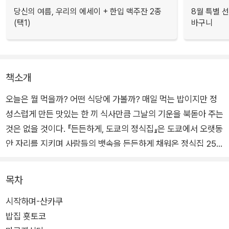
당신의 여름, 우리의 에세이 + 한입 맥주잔 2종
8월 특별 선
(택1)
바구니
책소개
오늘은 뭘 먹을까? 어떤 식당에 가볼까? 매일 먹는 밥이지만 정
성스럽게 만든 맛있는 한 끼 식사만큼 그날의 기운을 북돋아 주는
것은 없을 것이다. 『든든하게, 도쿄의 정식집』은 도쿄에서 오랫동
안 자리를 지키며 사람들의 뱃속을 든든하게 채워온 정식집 25
곳의 이야기를 담은 책이다.
목차
소복이 올라간 밥에 건더기 듬뿍 된장국, 큼직한 생선이나 고기
시작하며-산카쿠
메인 반찬 하나에 작은 반찬이 여러 개 곁들여 나오는 정식은 도
밥집 횻토코
쿄에 사는 이들의 일상에서 빼놓을 수 없는 존재다. 닭튀김 요리