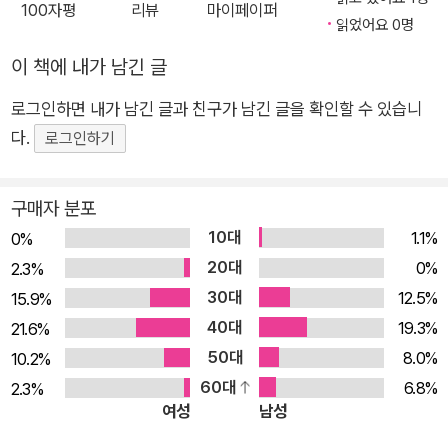
정식 요리 이 책에는 단번에 맛있는 정식집이라고 알아볼 수 있는
100자평
리뷰
마이페이퍼
읽었어요 0명
공식이 등장한다. 일단 정식에 곁들여 나오는 양배추채는 기계가
아닌 직접 채 썰고, 직접 만든 수제 채소절임이 나오며, 벽에 걸린
이 책에 내가 남긴 글
메뉴판은 제철 재료를 사용하기 때문에 자주 바뀌고 밥 추가나 곱
로그인하면 내가 남긴 글과 친구가 남긴 글을 확인할 수 있습니
빼기 서비스가 무료이며 무엇보다 손님을 생각하는 마음이 넘쳐
다.
로그인하기
나 음식에 고스란히 드러난다. 그러한 공식들을 모두 갖추고 손님
들을 맞이하는 정식집에는 돼지고기생강구이정식이나 가쓰돈,
구매자 분포
함박스테이크, 소바 세트, 가라아게정식 등 흔히 볼 수 있지만 그
가게만의 맛으로 승화시킨 요리와 함께 그곳만의 개성 넘치는 특
10대
1.1%
0%
별한 메뉴들이 존재한다. 드라마 고독한 미식가에 출연한 배우 마
20대
0%
2.3%
쓰시게 유타카가 대학 시절에 아르바이트한 식당은 보기에도 먹
30대
12.5%
15.9%
음직스러운 빨간색 볶음밥을 특별한 재료가 올라가는 에돗코 라
40대
19.3%
21.6%
멘과 함께 먹을 수 있으며, 동네의 숨겨진 보물인 식당의 검은색
50대
8.0%
10.2%
오므라이스카레는 음식의 색감에 주목해 눈과 입을 단번에 사로
60대
6.8%
2.3%
잡는다. 각 식당마다 메뉴를 만들게 된 사연이나 꾸준히 변화를
여성
남성
거듭하며 발전시킨 그 모습을 보고 있자면 당장이라도 그곳으로