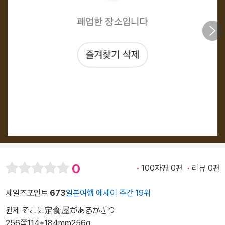
0
100자평 0편
리뷰 0편
세일즈포인트
673
일본여행 에세이 주간 19위
원제 そこに定食屋があるかぎり
256쪽
114*184mm
256g