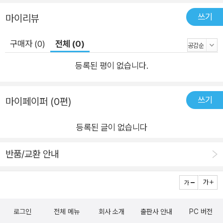
받으며 꾸려가는 식당도 있다. 그리고 두 번의 도쿄올림픽으로 강
쓰기
마이리뷰
제 퇴거를 당하며 결국 문을 닫게 된 식당도. 사람들에게 사랑을
받아온 식당들이 걸어온 길을 보면 그 안에는 겹겹이 쌓인 수많은
구매자 (0)
전체 (0)
인생이 자리한다. 익숙한 간장 냄새, 정갈하게 놓인 반찬, 손님과
주인이 교류하는 소소한 순간 등 모두가 도시 속에서 잠시나마 마
등록된 평이 없습니다.
음을 채우는 장면이다. 이 책을 읽으면 평범한 정식집 한 끼가 주
는 작지만 든든한 위로를 느끼고, 사라져가면서도 여전히 남아 있
쓰기
마이페이퍼 (0편)
는 일상의 공간과 그 안에 놓인 사람들의 이야기에 공감하게 될
것이다.
등록된 글이 없습니다
반품/교환 안내
로그인
전체 메뉴
회사 소개
출판사 안내
PC 버전