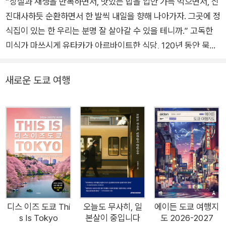
“상실과 재생을 반복하면서, 맛있는 밥을 입안 가득 먹으면서, 신
게, 도쿄의 킷사텐』 『501XX는 누가 만들었는가』 『도쿄 호텔 도
진대사하듯 순환하면서 한 발씩 내일을 향해 나아가자. 그곳에 정
감』 『디자이너 마음으로 걷다』 『몸과 이야기하다, 언어와 춤추
식집이 있는 한 우리는 분명 잘 살아갈 수 있을 테니까.” 고독한
다』 『저공비행』 『좋아하는 일을 하고 있다면』 등을 우리말로 옮
미식가 마쓰시게 유타카가 아르바이트한 식당, 120년 동안 묵묵
겼으며 『이상하게 그리운 기분』(공저)을 썼다.
하게 영업을 이어온 노포 식당 등 사람들의 뱃속을 든든하게 채우
는 도쿄의 정식집 25곳 이야기 오늘은 뭘 먹을까? 어떤 식당에
새로운 도쿄 여행
가볼까? 매일 먹는 밥이지만 정성스럽게 만든 맛있는 한 끼 식사
만큼 그날의 기운을 북돋아 주는 것은 없을 것이다. 『든든하게, 도
쿄의 정식집』은 도쿄에서 오랫동안 자리를 지키며 사람들의 뱃속
을 든든하게 채워온 정식집 25곳의 이야기를 담은 책이다. 소복
이 올라간 밥에 건더기 듬뿍 된장국, 큼직한 생선이나 고기 메인
반찬 하나에 작은 반찬이 여러 개 곁들여 나오는 정식은 도쿄에
사는 이들의 일상에서 빼놓을 수 없는 존재다. 닭튀김 요리인 가
라아게정식, 전갱이튀김정식, 소바 세트 등 매일 먹어도 질리지
않는 가정식 식당의 음식들이 이 책에는 가득 등장한다. 그렇다고
디스 이즈 도쿄 Thi
오늘도 무사히, 일
에이든 도쿄 여행지
s Is Tokyo
본살이 중입니다
도 2026-2027
이 책이 단순히 맛있는 식당과 음식을 소개하는 책은 아니다. 짧