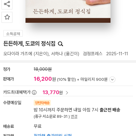
소득공제
든든하게, 도쿄의 정식집
오다이라 가즈에
(지은이),
서하나
(옮긴이)
검정프레스
2025-11-11
정가
18,000원
16,200
판매가
원
(10% 할인) +
마일리지 900원
13,770
카드최대혜택가
원
수령예상일
양탄자배송
밤 10시까지 주문하면 내일 아침 7시
출근전 배송
(중구 서소문로 89-31 )
변경
배송료
무료
전자책