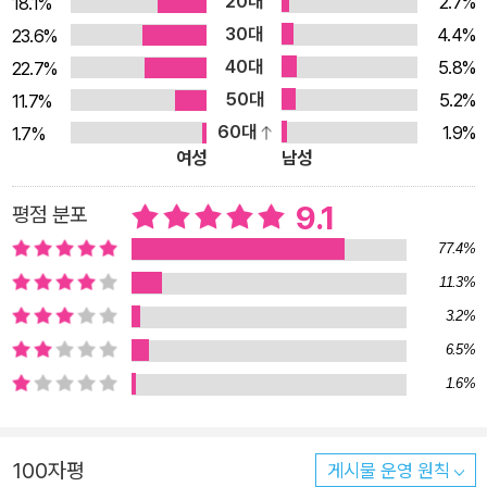
20대
2.7%
18.1%
사람을 사랑하게 되면서 벌어지는 갈등을 보여주는 〈양면의 조개
30대
4.4%
23.6%
껍데기〉는 사회의 ‘정상성’ 규범 밖에 존재했던 정체성을 있는 그
40대
5.8%
22.7%
대로 이해하고 수용하게 되는 과정을 담는다. ‘탐색 연작’이라고
50대
5.2%
11.7%
불릴 만한 〈고요와 소란〉 〈달고 미지근한 슬픔〉 〈비구름을 따라
60대
1.9%
1.7%
서〉는 SF에서 익숙하게 볼 수 있는 고차원적 존재, 서버로 이주
여성
남성
한 인류, 평행 세계 등을 다루면서도 인간이 가지고 있는 주관적
해석의 한계나, 기존의 방식으로 설명할 수 없는 자아 형식, 얽힘
9.1
평점 분포
으로써 고정되는 존재 등 여러 시각이 중첩된 문제들을 탐구하여
77.4%
소설의 깊이와 재미를 더한다. 촉각으로 메시지를 전하는 문명을
11.3%
다룬 〈진동새와 손편지〉, “한 번은 돌아와야 한다. 알겠지? 그래
3.2%
야 다시 나아갈 수도 있다”라는 할머니의 당부 아래 길 잃은 고래
6.5%
와 도시로 떠났던 청년의 귀향이 겹쳐지는 〈소금물 주파수〉 또한
1.6%
흥미로운 전개 끝에 눈물의 펀치라인이 준비되어 있는 작품들이
다. 일곱 가지 색으로 빛나는 김초엽 신작 소설집 우리가 기다려
온 가장 정확한 온도 김초엽이 창조하는 것은 이야기인 동시에,
100자평
게시물 운영 원칙
결코 사라지지 않을 감각적 경험 그 자체다._정소연(소설가) 어