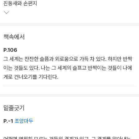
진동새와 손편지
7편의 중단편소설이 담겼다. “인간의 재료가 달라진다면 인간과
세계의 상호작용도 바뀌지 않을까?”라는 도발적인 질문과 함께
욕망과 의지의 문제를 다루는 〈수브다니의 여름휴가〉, 한 몸에 존
재하는 두 인격체가 한 사람을 사랑하게 되면서 벌어지는 갈등을
책속에서
보여주는 〈양면의 조개껍데기〉는 사회의 ‘정상성’ 규범 밖에 존재
했던 정체성을 있는 그대로 이해하고 수용하게 되는 과정을 담는
P.106
다.
그 세계는 잔잔한 슬픔과 외로움으로 가득 차 있다. 하지만 반짝
이는 것들도 있다. 나는 그 세계의 슬프고 반짝이는 것들이 나에
‘탐색 연작’이라고 불릴 만한 〈고요와 소란〉 〈달고 미지근한 슬픔〉
게로 건너오기를 기다린다.
〈비구름을 따라서〉는 SF에서 익숙하게 볼 수 있는 고차원적 존
재, 서버로 이주한 인류, 평행 세계 등을 다루면서도 인간이 가지
고 있는 주관적 해석의 한계나, 기존의 방식으로 설명할 수 없는
밑줄긋기
자아 형식, 얽힘으로써 고정되는 존재 등 여러 시각이 중첩된 문
P.-1
조앙마두
제들을 탐구하여 소설의 깊이와 재미를 더한다.
어쩌면 영원히 모르는 것들의 경계가 있고, 그 경계를 알아내는