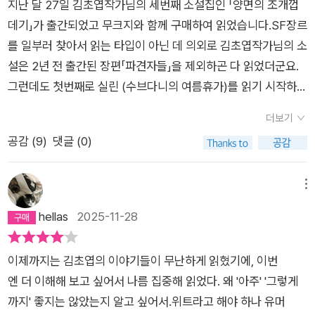
이상하고 슬프지만 따뜻한 곳이다. 그러므로 독자는 억압된 긴장
지난 달 27일 김초엽작가님의 세번째 소설집인 「양면의 조개껍
운 세계가, 그렇기에 얼마나 자유로운지. (「양면의 조개껍데기」, 1
해서 앞으로 어떤 삶이 전개될지 알 수 없게 되는 것이다.예측불
없이 그가 만들어낸 세계를 즐기고 그리고 나와 세상의 연대를 생
데기」가 출간되었고 무크지와 함께 구매하여 읽었습니다.SF장르
06쪽)우리가 사는 세상이 아주 협소한 우주의 일부라는 걸 알지
가능성, 이것이 낯섬일 수도 있다. 따라서 낯섬은 불안을 동반한
각하게 되는 것이다.어떤 사람들은 지금의 자신이 아닌 다른 존재
를 일부러 찾아서 읽는 타입이 아닌 데 의외로 김초엽작가님의 소
만 인간의 문명이 아닌 다른 문명을 생각하지 않았기에 진동새의
다. 불안을 안정으로 해소하려고 하지만, 그러한 해소를 위한 과
가 되기를 꿈꿔요. 그 욕망 중 쉽게 승인되는 것들은 거대한 시장
설은 2년 전 출간된 장편「파견자들」을 제외하곤 다 읽었더군요.
진동으로 기록하는 「진동새와 손편지」는 문자 대신 색채로 기록
정에서 수많은 갈등이 따르게 된다. 이 갈등이 바로 우리 삶이다.
을 이루죠. 하지만 승인 받지 못한 욕망들도 결국 어디론가 흘러
그런데도 첫번째로 실린 (수브다니의 여름휴가)를 읽기 시작하니
하는 외계 생명체 이야기를 다룬 김초엽의 『우리가 빛의 속도로
그러므로 SF소설은 낯섬을 통해서 우리에게 삶이란 이런 것일
들어 조그만 웅덩이를 만들어요. 그런 갈망은 쉽게 떨쳐버릴 수
인공 장기 및 오가노이드 배양이나 아더킨(otherkin)같은 생소
갈 수 없다면』 속 단편 「스펙트럼」의 연장선으로 보인다. 그러니
수도 있음을 보여주고 있다고 할 수 있다. 즉 소설을 통해서 다름
더보기
있는게 아니니까요. -17쪽딸이 어느 날 종이를 내밀며 말했다.엄
한 단어들이 등장해 진입장벽이 느껴져 젊은 연령대나 SF 장르
까 무엇이든 문자와 언어를 대신할 수 있으니 눈빛이나 움직임으
을 인식하게 되고, 이 다름이 자신의 삶을 되돌아보게 만드는 것
공감 (
9
)
댓글 (0)
마 하트 하나만 그려봐왜?아 그냥 그려봐. 아빠도그리고 며칠 뒤
를 자주 접하신 분들이 아니면 조금 버거워하실 수도 있을 것 같
로 말하는 존재도 가능하다.「고요와 소란」에 등장하는 사물과 생
이다.균일하고 평평했던 안정적인 삶에서 균열이 일어난다. 변화
큰딸 본인까지 4명이 그린 하트로 딸은 팔뚝에 문신을 하고 왔다.
지만 다 읽고 나면 녹슬어가는 피부를 갖고 싶어하는 수브다니
물의 목소리를 채집하고 전시하는 세계가 이상할 게 없다. 어쩌면
가 일어난다. 그럼에도 두려움과 불안에 휩쓸리지 않는 것은 소설
야 너 이럴거면 말을 해야지. 그러면 예쁘게 그렸을거 아냐. 이 찌
(수브다니의 여름휴가), 한 몸에서 서로의 영역으로 서로에게 영
메뉴
갑자기 사물의 목소리가 들리는 게 아니라 인간의 요란한 소리에
이라는 것을 인식하고 있기 때문이다. 이것은 현실이 아니다. 현
그러진 대충 그리다 만 것 같은 하트는 뭐냐?딸은 어차피 못 그리
향을 주며 감각하는 샐리라는 이름을 지닌 레몬과 라임(양면의
hellas
2025-11-28
감춰져 들리지 않았을지도 모른다. 자신에게 소중한 것이 하는 말
실과는 다르다. 현실과 다름을 인식하고 읽어가서 실제 삶에서는
면서 뭘? 이러고 말았다.그런 딸에게 또 걱정이 되어서야 너는 다
조개껍데기), 일정한 패턴을 가지고 진동하는 진동새들과 그 새
을 잘 듣기를 바란다. 얼핏 사물을 기억하고 추억하려는 아름다운
불안과 두려움을 느끼지 않지만, 그럴 수도 있겠단 생각, 이렇게
른 건 다 괜찮은데 남친 이름 새기는 문신은 절대 안돼라고 하니
들을 이용해 연구하다 급하게 떠난 연구자의 우주선(진동새와 손
단편 같지만 김초엽은 온갖 소리로 가득한 지구를 살피고자 하는
다른 삶들을 보면서 자신의 삶을 생각하는 시간을 갖는 것. 소설
이제까지는 김초엽의 이야기들이 무난하게 읽혔기에, 이번
엄마는 내가 바본줄 알아 이러고 간다. 요즘 젊은 세대에게 어느
편지), 머나먼 바닷속을 헤엄치다가 자신의 고향인 울산의 태화
우주의 소리 수집가가 지구에 거미줄을 친 거라고 우리를 안내한
읽기의 즐거움이다.김초엽 소설집을 읽으면서 낯섬, 다름, 그러면
엔 더 이해해 보고 싶어서 나름 집중해 읽었다. 왜 '아주' '그렇게
정도의 문신은 김초엽 작가의 표현대로라면 쉽게 승인되어 거대
강으로 돌아온 각종 고래들의 울음소리를 따라 할 수 있는 돌고래
다. 더 깊고 넓게 확장된 김초엽의 상상과 탐구는 먼 미래 데이터
서 단순히 관광객이 아닌 내 삶에 그러한 낯섬을 끌어오고 싶어하
까지' 좋지는 않았는지 알고 싶어서.위트라고 해야 하나 유머
한 시장이 되어가는 중인 듯하다. 누구에게나 자신이 아닌 다른
해몽(소금물 주파수), 사람의 개입없이 스스로 움직일 수 없는 사