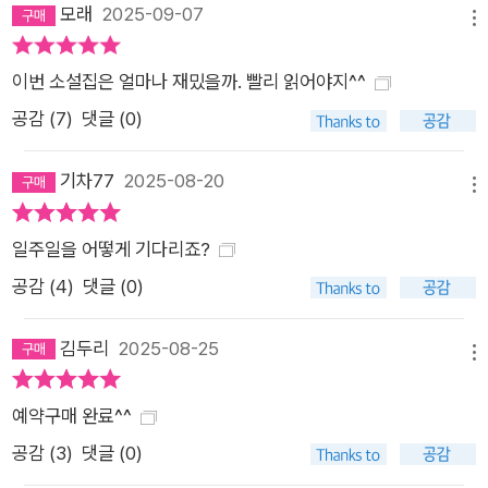
모래
2025-09-07
다고 했을 때조차도, 그 소리에는 듣는 나의 의도와 관점이 담겨
메뉴
있었으니까요. 그렇게 생각한다면, 사물의 영혼이라는 개념은 목
적 소리와 완전히 분리할 수 없었던 인간의 ‘관점’의 흔적이겠지
이번 소설집은 얼마나 재밌을까. 빨리 읽어야지^^
요.” (〈고요와 소란〉) “이젠 이 세계와 나와 당신이 큐비트로 구성
공감 (
7
)
댓글 (0)
된 시뮬레이션이라는 사실을 의식하지 않을 수 없어. 얼마 전부터
감각이 겉돌기 시작했어. (…) 빨강이 빨강 같지 않고, 단맛이 단
기차77
2025-08-20
메뉴
맛 같지 않아. 긴장하면 땀이 나거나 심장이 빠르게 뛰는 것도 기
이하게 느껴지고.” (〈달고 미지근한 슬픔〉) 수없이 많은 세계를
일주일을 어떻게 기다리죠?
상상하는데, 왜 그런 세계들에 매료된 걸까? 그곳들은 유토피아
공감 (
4
)
댓글 (0)
도 아니고, 이곳보다 더 아름답거나 더 낭만적이지도 않고, 약한
사람들에게 특별히 더 상냥하지도 않고, 여기와 같은 고통과 억압
김두리
2025-08-25
메뉴
과 불행이 존재하는데. 그곳에 사는 사람들에게는 그 세계 역시
벗어나고 싶은 새장일 텐데. 단지 지금 이곳이 아니기만 하면 되
예약구매 완료^^
는 건가? (〈비구름을 따라서〉) 이번 소설집에서 〈고요와 소란〉
공감 (
3
)
댓글 (0)
〈달고 미지근한 슬픔〉 〈비구름을 따라서〉는 인간 존재와 그 기반