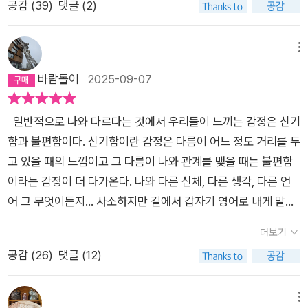
공감 (
39
)
댓글 (2)
설 속 물고기, 펭귄, 곰 같은 피부를 갖고자 실천하는 이들이나 다
른 세계로 넘어갈 막을 찾는 이들과 비교할 수 없지만 그런 시절
이 있었다. 육체적인 고통에 기인한 것으로 수술 전으로 돌아가기
메뉴
를 바라는 것이었다. 신체의 변화로 얻은 활동의 제약, 쪼그라들
바람돌이
2025-09-07
고 움츠려든 마음에서 벗어나고 싶었던 간절함이었다. 오직 나만
이 알 수 있는 감정, 나만이 느끼는 통증은 설명할 수 없고 이해와
일반적으로 나와 다르다는 것에서 우리들이 느끼는 감정은 신기
공감을 얻기도 어려운 종류니까.모두 똑같을 수 없지만 주류가 아
함과 불편함이다. 신기함이란 감정은 다름이 어느 정도 거리를 두
닌 경계나 변두리의 삶을 살다 보면 주류로 넘어가려 애쓴다. 사
고 있을 때의 느낌이고 그 다름이 나와 관계를 맺을 때는 불편함
람들이 그게 정답인 양 이야기하기 때문이다. 제대로 된 삶이라
이라는 감정이 더 다가온다. 나와 다른 신체, 다른 생각, 다른 언
고. 보편적인 것이 아닌 다른 일상을 반복하거나 지향하면 신기한
어 그 무엇이든지... 사소하지만 길에서 갑자기 영어로 내게 말을
듯 호기심을 가질 뿐 파고들지는 않는다. 김초엽은 다르다. 그런
거는 사람을 만나면 간단한 회화조차도 허둥거리게 되는 상황이
타자를 관찰하고 있는 그대로 존중한다. 같은 게 있으면 다른 것
더보기
라든지, 나보다 덩치가 아주 큰 사람 앞에 섰을 때의 불편함이라
도 있는 게 당연하다고. 그러니 그가 그려낸 다양한 세계는 놀랍
공감 (
26
)
댓글 (12)
든지 그런 것 말이다. 다르다는 것은 내가 모른다는 것이고 모르
고 이상한 게 아니라 아름다울 지경이다. 「수브다니의 여름휴가」
는 사물, 상황에 대해 방어 본능부터 작용하는 것이 인간의 어떤
속 ‘수브다니’는 최첨단 안드로이드였다가 인간화 시술을 후 기계
기본 마인드랄까? 책도 마찬가지여서 예상치 못한 상황이 전개
메뉴