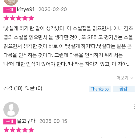
로 돌아가기를 꿈꾼다. 금속 피부 이식을 받으면 녹슬게 분명해
되거나 전혀 모르는 소재를 만날 때에는 이 등장인물이나 사물이
kinye91
2026-02-20
말류 하지만 수브다니는 강행한다. 그것만이 수브다니가 원하는
착한 사람들에게 위해를 가하지 않을까 긴장부터 하게 되는 것이
것이었으니까. 이해할 수 없지만 수브다니의 삶을 인정하며 어려
다. 물론 책 속의 세계가 내게 위해를 끼칠 수 없다는 당연한 사실
울 게 없다. 타자를 인정하는 일, 정상이라는 세계로 오라고 강요
'낯설게 하기'란 말이 생각났다. 이 소설집을 읽으면서. 아니 김초
때문에 긴장의 강도가 높지는 않지만 외계 생물체를 다루거나 이
하는 게 아니라 인정한다면 혐오와 차별은 사라질 것이다. 타자와
엽의 소설을 읽으면서 늘 생각한 것이, 또 SF라고 평가받는 소을
방인으로서의 순간들을 다룬 무수한 소설들을 볼 때 일단 긴장부
의 공존은 어려운 일이 아닌게 된다. 그런데 정상이라는 기준은
읽으면서 생각한 것이 바로 이 '낯설게 하기'다.낯설다는 말은 곧
터 하는 것이 사실이다. 그들이 우리의 주인공에게 위해를 끼치는
누가 정하는가. 어쩌면 정상이라는 틀에 갇혀 있는 건 아닐까. 하
다름을 인식하는 것이다. 그런데 다름을 인식하기 위해서는
존재가 아닌가 일단 의심하고 이야기가 진행됨에 따라 타자가 무
나의 신체에 두 개의 자아(‘샐리’와 ‘레몬’)를 지닌 셀븐인의 이야
'나'에 대한 인식이 있어야 한다. '나'라는 자아가 있고, 이 자아와
해함이 서술되어야 비로소 안심하는 것이다. 그러나 김초엽의 세
기인 표제작 「양면의 조개껍데기」도 다르지 않다. 샐리와 레몬의
는 다른 '남'이 있다는 것을 깨달았을 때, 그때 낯섬이 일어난
계에서는 그런 방어막이 필요하지 않다. 그간의 작품들을 봐온 결
더보기
독립된 자아는 감정도 다르고 욕망도 다르고 자아가 바뀔 때마다
다. 즉 낯섬은 다름을 인식하는 행위다. 다름을 인식해야 변할 수
과 어떤 존재도 타자를 함부로 공격하지 않으며 어떤 다름도 결국
공감 (
18
)
댓글 (0)
신체적 특성도 변한다. 하나로 통합될 수 없고 치열하게 갈등하지
있다.남을 인식하지 못하고, 남을 인식한다고 해도 나와 남의 차
공감과 연대의 손길을 내밀 것이라는걸 체득하고 있는 것이다. 그
만 공존할 수 있는 희망을 보여준다. 우주 어딘가의 행성인 샐리
이를 알지 못하고, 그냥 나의 다른 부분으로만 여긴다면 변화는
래서 소설을 읽는 긴장도가 떨어질까? 아니다. 김초엽의 소설을
는 내가 될 수 있고 주변의 누군가가 될 수 있다. SF 소설은 상상
있을 수 없다. 변화는 다름의 인식에서 오기 때문이다. 변화가 없
메뉴
읽는것은 상상할 수 있는 무한대의 다른 세계를 만나는 것이고,
이 아닌 사고 영역의 확장으로 우리를 인도한다. 그것이 김초엽의
으면 갈등도 없다. 갈등은 낯섬과 마주쳤을 때 발생하기 때문이
물고구마
2025-09-15
그 세계가 우리 사회의 변형임을 눈치채는 것이고, 그리고 그 세
가장 큰 장점이라 생각한다.나는 이 거대한 외로움을 직면하는 것
다.이런 갈등을 어떻게 풀어나가느냐 따라 삶이 달라진다. 즉 삶
계의 화해와 공존의 힘을 믿는 것이다. 그래서 김초엽의 세계는
이 두려웠었다. 하지만 레몬은 진작 알고 있었던 것이다. 이 외로
이 변화없이 잔잔하게 이어지는 것이 아니라 끊임없는 변화를 통