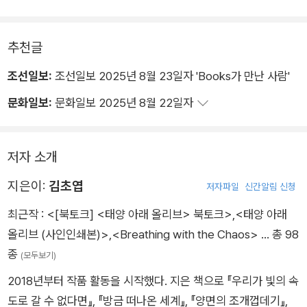
추천글
조선일보:
조선일보 2025년 8월 23일자 'Books가 만난 사람'
문화일보:
문화일보 2025년 8월 22일자
저자 소개
지은이:
김초엽
저자파일
신간알림 신청
최근작 :
<[북토크] <태양 아래 올리브> 북토크>
,
<태양 아래
올리브 (사인인쇄본)>
,
<Breathing with the Chaos>
… 총 98
종
(모두보기)
2018년부터 작품 활동을 시작했다. 지은 책으로 『우리가 빛의 속
도로 갈 수 없다면』, 『방금 떠나온 세계』, 『양면의 조개껍데기』,