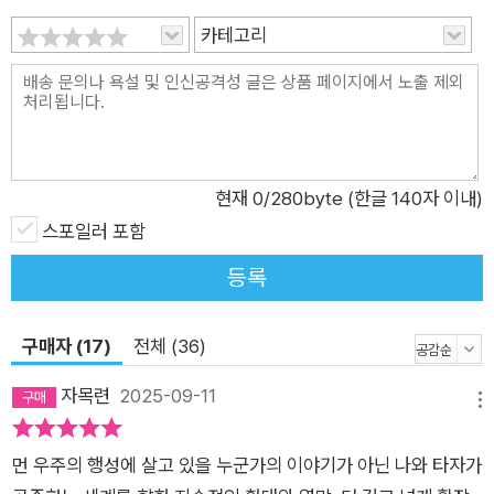
떤 환경에서 어떤 일을 겪더라도 근본적인 인간성을 언제나 간직
카테고리
할 수 있다는 희망을 제시한다. 김초엽의 주인공들은 아주 평범하
고 다정하면서도 가장 강인하다._정보라(소설가) 김초엽이 이끄
는 곳이라면 어디든 가고 싶다. 관찰의 마술사가 우리에게 남긴
고요와 소란의 문장을 따라 함께 지도를 완성해간다._이다혜(작
가, 《씨네21》 기자) 이 시대 한국인이 삶과 세계를 어떻게 이해했
현재
0
/280byte (한글 140자 이내)
는지 알아보기 위해 김초엽의 소설을 찾아 읽는 것은 너무나 자연
스포일러 포함
스러운 일이다._배명훈(소설가) 네 갈망과 나아감, 변화를 격려
등록
한다고. 깨어지고 망가지는 과정 또한 변화라고. 네 삶 전체를 응
원한다고._김보영(소설가) 이번 소설집은 그간 김초엽 소설이 제
구매자 (17)
전체 (36)
시했던 더 나은 세계를 위한 질문들, 다채로운 자아와 언어의 탐
색 등과 연결되면서도 인간과 존재의 문제에 무게중심을 둔다. 소
자목련
2025-09-11
메뉴
설가 정보라는 추천사를 통해 소설 속 인물들이 “시뮬레이션 안
에서 살아가더라도, 안드로이드로 태어나 인공의 하드웨어가 씌
먼 우주의 행성에 살고 있을 누군가의 이야기가 아닌 나와 타자가
워졌더라도, 어떤 존재 방식 속에서든 자신의 필멸을 바라보며 존