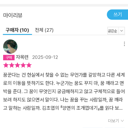
해서 전달되는 이 소설들은 확실히 낯선 방향으로 향한다. 이는
낯섦의 경험이 어떻게 변화를 초래하는지를 현실적으로 보여준
쓰기
마이리뷰
다. 어쩌면 이해할 수 있을지도, 언젠가 도달할지도 모른다는 착
구매자 (10)
전체 (27)
각과 함께.—심완선, 〈불가능할 줄 알면서도, 알기 때문에—김초
엽론〉 중에서 김초엽은 가장 낯선 세계에 우리를 데려가 상상해
메뉴
본 적 없는 존재들과 만나게 하고 알지 못했던 감각을 깨운다. 그
러면서도 오래 기다려온 사랑과 배반되지 않은 작은 신뢰를 가만
자목련
2025-09-12
히 들여다보며 연약한 마음 한구석에 거대한 파문을 일으킨다. 우
리는 모르는 세계에서 눈뜰 준비가 됐다. 김초엽 신작을 기다려온
꿈꾼다는 건 현실에서 찾을 수 없는 무언가를 갈망하고 다른 세계
이유다.
로의 이동을 뜻하기도 한다. 누군가는 꿈도 꾸지 마, 꿈 깨라고 면
박을 준다. 그 꿈이 무엇인지 궁금해하지고 않고 구체적으로 들어
보려 하지도 않으면서 말이다. 나는 꿈을 꾸는 사람일까, 꿈 깨라
고 말하는 사람일까. 김초엽의 『양면의 조개껍데기』를 읽다 보면
그런 질문과 마주한다. 꿈을 이해하고 인정하려 노력하는 사람인
더보기
가. 다른 존재로 변화하기를 바라는 마음이 나에게도 있었다. 소