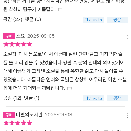
공존하는 세계를 향한 지속적인 환대와 열망. 더 깊고 넓게 확장
재의 의미를 스스로 찾아간다”는 점에 주목하기도 했다. 인간을
된 상상과 탐구가 아름답다.
정의하는 방식을 시대에 따라 변화하지만, 작가는 “우리가 스스
공감 (
27
)
댓글 (0)
로 부여하고 싶은 고유성, 끝내 붙들고 싶은 어떤 소중한 가치가
있다면 그건 오히려 인간이 가지고 있는 근원적 한계에 있을 것
소요
2025-09-05
같”다는 이야기를 남긴다. 항상 엇갈리면서도, 불완전한 대화 끝
메뉴
에 오해하고 돌아서더라도, 끝까지 놓지 않는 작은 믿음이 김초엽
소설집 ’다시 몸으로‘ 에서 이번에 실린 단편 ‘달고 미지근한 슬
의 소설에 남아 있다. 언제나처럼, 아주 작은 가능성의 빛으로. 편
픔‘을 미리 읽을 수 있었습니다.영원 속 삶의 권태와 의미찾기에
협과 오해를 넘어, 세계의 가장자리 너머 작은 빛을 향해 나아가
대해 아름답게 그려낸 소설을 통해 유한한 삶도 다시 돌아볼 수
는 가능성의 틈새 전 아직도 가끔 솜 인간이 되는 상상을 해요. 마
있었습니다. 아름다운 언어와 폭넓은 상상이 어우러진 이번 소설
음이 무거울 땐 펑펑 울어서 물먹은 솜이 되고 기분 좋은 날은 햇
집에 더욱 기대되는 까닭입니다.
볕에 바짝 마른 보송한 솜이 되는 거예요. 화가 날 땐 나 자신을
마구 때려도 되겠죠. 솜 인간에게는 자해든 자기 파괴든 조금은
공감 (
12
)
댓글 (1)
덜 위험하고 더 보송한 일이 될 거예요. 축축한 마음은 시간이 지
나면 마를 거예요. 다시 산뜻하게 살아갈 수 있도록요. (〈수브다
바벨의도서관
2025-09-08
메뉴
니의 여름휴가〉) 검푸른 물의 세계가 우리를 압도한다. 광활한 공
간 속에서 오직 우리만이 바다를 마주하고 있다. 나는 이 거대한