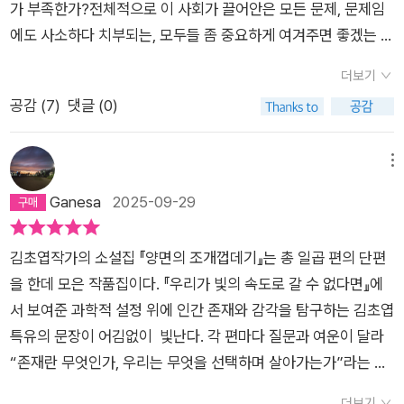
만 남은 세계에서 인간의 실존에 대해 질문하는 「달고 미지근한
는 마음을 지니게 되었다. (누군지 기억은 안 나지만 관광과 여행
가 부족한가?전체적으로 이 사회가 끌어안은 모든 문제, 문제임
존재가 되기를 꿈꾸는 마음은 있다. 내 세대에게 그것은 화장과
물들이 내는 목소리들을 수집하며 그 것을 직접 들어보지 못한 것
슬픔」으로 이어진다. 소설이 아닌 현실 속 AI로 통하는 세계에서
을 구분한 사람이 있었다. 관광은 보고 지나침, 여행은 내 삶에 끌
에도 사소하다 치부되는, 모두들 좀 중요하게 여겨주면 좋겠는 일
옷으로 겨우 표현되었다면 요즘은 성형과 문신이 그 자리를 차지
에 아쉬워하던 (고요와 소란)의 현장 녹음가인 서해겸 씨와 이전
인간 고유성과 살아 있다는 감각은 어떻게 찾을 수 있을까. 도래
어오기였던가?)적어도 같음만을, 단일함만을 추구하지는 않게
들을 이야기하고 있다.공감하고 연대하고 수용하는 마음을 가져
한듯하다. 문제는 승인받지 못하는 욕망이다. 성전환은 여전히 승
으로 돌아 갈 수 없는 것을 알게 된 벌들에게 매력을 느끼고 양봉
더보기
할 세계가 그러하다면 인간의 존엄과 가치는 다른 방식으로 존재
되었다고 할까? 낯섬이 작동하기 위해서 '나'를 인식해야 하듯이,
야 한다고...반면 적극적인 사회화는 힘에 부치는 느낌을 주는 캐
인받지 못하고 있는 욕망이고, 온 몸을 덮은 문신도 마찬가지다.
하며 필요한 만큼만 꿀을 채집하던 (달고 미지근한 슬픔)의 백단
공감 (
7
)
댓글 (0)
할지도 모른다. 살아 있다는 감각에서 출발해야 한다는 것. 이 세
소설을 읽으면서 지금 내 삶, 내 사고방식을 생각했다고나 할까.
릭터들이 등장하는데 다들 내향인 같달까?'본질'에 대한 깊고 어
가만 생각해보면 화장이든 문신이든 성전환이든 딱히 타인에게
하 씨와 그를 관할하던 규은 씨, 그리고 보드게임인 ‘노바 파우
계도 이곳의 사람들도 결코 거짓이 아니었다. 단지 다른 방식으
나를 알지 못하면 낯섬을 경험할 수 없다. 낯섬이란 바로 '나'를 인
지러운 상념들이 끌어올려졌다. 깊이 생각하면 너무 무한대의 생
해를 끼치지 않는 자기 표현이란 점에서 사실상 본질적으로 그리
치‘를 열렬히 사랑하던 최이연 씨의 초대에 응한 (비구름을 따라
로, 어떤 생물도 존재한 적 없는 방식으로 존재할 뿐이었다. (「달
식하는 순간부터 작동하기 때문이다. 그래서 김초엽의 소설을 읽
각들이 떠올라 막막하고 갑갑하고 결국 어지러워지고는 하기 때
메뉴
다르지 않다. 하지만 우리 사회의 눈은 그들이 정한 한계에서 벗
서)의 이연의 동거인 보민 씨와 함께 일했던 승희 씨와 노바 파우
고 미지근한 슬픔」, 292~292쪽)생태 탐사용 고래 로봇 이야기
으면서 먼저 '나'를 생각한다. '나'를 생각하고 나와 관계 맺고 있
문에. 그렇게까지 집중을 피해왔는데,이번에야말로 김초엽을 제
Ganesa
2025-09-29
어난 신체 표현의 변형에 대해서 여전히 차갑다. 하지만 지금의
치를 개발한 정 실장등이 속해있는 각자의 세계로 막을 뚫고 들어
를 다룬 「소금물 주파수」는 동화 같은 소설이다. 작가의 고향인
는 존재들을 생각한다.이들이 나와 다르지 않음을, 아니 나와 같
대로 마주 본 것 같다. 물성 자체에 대한 작가의 호기심 혹은 흥미
세계가 어느 정도의 문신에 대해서 별 생각이 없어진 걸 감안한다
갈 수 있을 있어도 티가 나지 않는 아주 사소한 존재가 되고 싶습
울산을 배경으로 바다에서 수많은 고래들을 만나고 육지로 돌아
지 않음을 생각한다. 다르지 않다는 말은 존재한다는 뜻이고, 그
그것도 느껴졌다.결국은 다 흘러 흘러 가는 유동적인 것들...<수
면, 좀 더 미래가 되었을 때는 <수브다니의 휴가>에서 얘기하는
니다.김초엽작가님, 좋은 글을 읽게 해주셔서 정말 감사합니다!
김초엽작가의 소설집 『양면의 조개껍데기』는 총 일곱 편의 단편
오는 돌고래 ‘해몽’을 만들고 사랑한 할머니 과학자. 소설 속 해몽
들은 그들 나름의 존재 이유를 지니고 있다는 점에서 그래서 그
브다니의 여름 휴가>는 자발적 죽음에 대한 은유랄까. 삶에 대
온 몸의 피부를 바꿀 수 있는 시절이 올지도 모른다. 그러나 그 미
을 한데 모은 작품집이다. 『우리가 빛의 속도로 갈 수 없다면』에
이가 진짜 존재할 것만 같다. 평행 세계를 다루며 그 안에서 정체
자체로 존중받아야 한다는 점에서 다르지 않다면, 존재들은 모두
해 어떤 열망도 없는 그것과 유사한 느낌의 이야기인데.. 꼭 그것
래에도 승인받는 것과 그렇지 못한 것의 경계는 여전히 또 존재할
서 보여준 과학적 설정 위에 인간 존재와 감각을 탐구하는 김초엽
성을 찾는 「비구름을 따라서」는 나를 울컥하게 만든 소설이다. 죽
다름을, 심지어 '나'조차도 하나가 아님을 깨닫는 데서 나와 같지
은 아니라고 느끼는 건 안드로이드가 인간화되었다가 다시 기계
것이다. 문제는 결국 경계 바깥의 욕망이다. 다른 사람의 삶을 해
특유의 문장이 어김없이 빛난다. 각 편마다 질문과 여운이 달라
은 친구 ‘이연’의 이름으로 온 추도식 초대장. ‘보민’은 누군가의
않다는 생각을 한다.뭐, 구구절절 이야기할 필요가 없다. 작품을
가 되고자 한다는 점이 trans의 개념이 조금 부연된 설명이 아닐
치지 않음에도 수많은 욕망이 강제로 제한당한다. 성전환은 당사
“존재란 무엇인가, 우리는 무엇을 선택하며 살아가는가”라는 주
고약한 장난이라고 여겼지만 신경이 쓰인다. 이연과 보민은 보드
읽으면 된다. 지금까지 읽어왔던 김초엽 소설들처럼 잘 읽힌다.잘
까 하는 어설픈 생각을 하게 되기 때문이다. <양면의 조개껍데기
자에게는 너무 절대적인 간절함인데, 그것을 거부하는 사람들에
제를 여러 각도에서 비춰본다.(1) 수브다니의 여름휴가미래 사회,
게임 모임에서 처음 만났고 현실에 존재하지 않는 물건을 만들고
읽히면서도 무언가 마음에 남아 있는 것이 있다. 소설의 끝에 가
> 낯섬을 받아들이는 감각의 혼란. 그것을 외계, 지구로 치환하
더보기