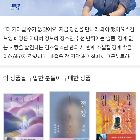
“더 기다릴 수가 없었어요. 지금 당신을 만나러 와야 했어요.” 김
보영 배명훈 이다혜 정보라 정소연 추천 반짝이는 슬픔, 경계 없
는 사랑을 발견하는 김초엽 4년 만의 세 번째 소설집 경계 밖을
이해하고자 갈망하고, 마음을 잘 전달하고 싶어서 고군분투하는
한계가 우리가 지닌 희미한 빛이자 가능성이기도 하지 않을까요.
여기 담긴 소설들은 그 한계와 가능성을 여러 각도에서 바라보려
이 상품을 구입한 분들이 구매한 상품
고 애쓴 이야기라고 할 수 있을 것 같아요. (김초엽 인터뷰 중에
서) 2010년대 한국 SF의 새 역사를 썼다고 평가받는 작가 김초
엽이 데뷔 8년 차를 맞는 2025년 여름 신작 소설집 《양면의 조
개껍데기》로 우리를 찾아왔다. ‘매번 완전히 다른 이야기인데 친
숙하게 황홀한 맛’이라는 어느 독자의 말처럼, 김초엽은 소설적
실험을 꾸준히 감행하면서도 성실한 자료 조사와 더불어 인간과
관계에 대한 깊은 사유를 담아내는 완성도 높은 이야기를 통해 우