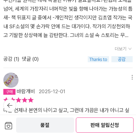
들, 그 너머에 존재하는 것은 거대한 세계와 사람들. 할 수 있는
소설들을 엮어서 낼 때 그 소설들이 처음 발표된 지면을 알려준
의 알아볼 수 없는 약어들 사이에서도, 단하의 눈에 확연히 들어
그리 낯선 주제는 아니다. 하나의 신체 속 자아는 완벽한 타인이
서 집단 네트워크 지성체인 화자는 이곳에서 ‘진동새’라 이름 붙
넘어, 세계의 가장자리 너머작은 빛을 향해 나아가는 가능성의 틈
것은 오직 상상하는 일뿐. (「비구름을 따라서」, 374쪽)김초엽이
적이 많았기 때문인데... 없다. 작가의 말을 읽어도 추천의 말을
온 한 줄은 이런 것이었다. 왜 모든 것이 거짓에 불과한 세상에서,
다. 서로 다른 성격을 가지고 서로 다른 감정을 느끼며 다른 신체
인 미지의 생물을 발견한다. 진동새는 몸을 떨며 고유한 패턴으로
새- 책 뒤표지 글 중에서 -개인적인 생각이지만 김초엽 작가는 국
보여준 세계는 낯설고 이상하다. 여기가 아닌 거기에만 존재할 것
읽어도 읽은 작품이 어디에 먼저 발표되었는지는 나와 있지 않다.
어떤 사람들은 여전히 '살아 있다'고 느낄까?이로써 믿고 싶지 않
적 특성을 발현한다. 이 두 개의 자아가 공존하고, 갈등하며 분리
정보를 주고받는데, 그 패턴은 단순한 데이터가 아닌 감각과 감정
내 SF소설의 몇 손가락 안에 드는 대가이다. 작가의 기상천외하
같지만 그가 전하는 바는 명확하다. 무엇을 꿈꾸든 그 꿈을 방해
이런...그래도 포기할 수 없지. 분명 읽었는데... 찾아볼 순 있다.
지만 명백해진 사실이 있었다.규은은 '몰두'하지 않는 사람이었
되었다가 다시 만나는 과정은 애틋함과 일종의 카타르시스를 느
까지 품는다.화자는 인간의 언어가 지닌 한계를 돌아보며, 결국
고 기발한 상상력에 늘 감탄한다. 그녀의 소설 속 스토리는 무궁
하지 말고 이해하려는 노력이 필요하다는 것. 나와 다른 방식으로
조금만 수고하면. 그 결과 종이책으로만 이야기하면, 먼저 출판된
다. - 257, 달고 미지근한 슬픔- 당신들이 찾는 게 우리의 본질 같
끼게 된다. 내 마음 속 깊숙히 숨겨둔 나의 타자에게 인사를 건넬
“더 기다릴 수가 없었어요. 지금 당신을 만나러 와야 했어요” (13
무진하고 잠재력 또한 풍부하다.독자의 입장에서 작가의 화려한
존재하는 타자가 공존하는 세계를 향한 지속적인 환대와 그 안에
책들은 다음과 같다.'수브다니의 여름휴가' ([내게 남은 사랑을 드
은 거라면, 그런 건 없다고 생각하는 게 속 편해요. - 277, 달고 미
더보기
수 있을지도 모르겠다. <진동새와 손편지>에는 다양한 소통의
1쪽)라는 단 한 줄의 마음을 위해 수많은 진동이 필요했음을 깨닫
소설적 기풍을 100% 소화시키지 못함이 못내 아쉬울 따름이다.
거하는 모든 존재를 향한 사랑 말이다.
릴게요]-자이언트북스. 2023년)'양면의 조개껍데기' (팔꿈치를
지근한 슬픔- 그 자각이 이끌어낸, 아직은 정확히 설명할 수 없는
공감 (
1
)
댓글 (0)
방식이 등장한다. 아이샤 행성계의 존재들은 오로지 촉각으로 정
는다. 소통의 본질을 묻는, 낯설면서도 따뜻한 이야기다.(4) 소금
페이스 조절 잘해서 롱런 하기를 기대한다.
주세요]-큐큐. 2021년)'달고 미지근한 슬픔' ([다시, 몸으로]-래
달고 미지근한 슬픔이 단하를 관통해 지나갔다. 존재하지만 그 존
보를 얻고 이 정보를 진동새의 진동을 통해 기록하고 저장하고 지
물 주파수울산 해역을 배경으로, 기억을 잃은 로봇 돌고래 해몽과
빗홀. 2025년)'비구름을 따라서' ([토막난 우주를 안고서]-허블.
재를 충분히 설명할 수 없다는 슬픔.어쩌면 영원히 모르는 것들
구인들은 서로 다른 수많은 문자와 언어로 소통한다. 이러한 소통
과학자 임영선, 손녀 모아의 이야기가 교차한다. 바다의 소리와
메뉴
2025년)여기에 '진동새와 손편지'란 소설은 '한국타이포그라피
의 경계가 있고 그 경계를 알아내는 것조차도 불가능할 수도 있다
방식은 수많은 자아들이 하나로 연결되어 동기화를 통해 완전체
주파수, 인간과 로봇, 과거와 현재가 만나 새로운 관계를 만들어
바람개비
2025-12-01
학회'의 의뢰를 받아 쓴 작품이고 이 소설의 한 문장 한 문장을 타
는 깨달음에서 오는 슬픔. 하지만 그 슬픔에서는 여전히 달콤한
로 온전히 의사소통하는 화자의 세계와 다른 세계다. 이들은 자신
간다.“한 번은 돌아와야 한다”는 할머니의 말처럼, 해몽과 모아
이포그라피로 써서 전시도 했다고 한다. 이 전시 영상이 있는데...
맛이 났다. 탐구할 가치가 충분한 슬픔이었다. - 292, 달고 미지
뒤로가
들의 의사소통과 정보 전달 방식의 우월함을 믿지만 진동새의 진
의 여정은 귀향과 성장을 상징한다. 태화강 복원과 철새 귀환 같
기
이것도 보면 좋을 듯하다.한국타이포그라피 학회 (http://www.
근한 슬픔- 인간은 살아가는 매 순간 너무 많은 것과 상호작용하
나는 언제나 본연의 나이고 싶고, 그런데 가끔은 내가 아니고 싶
동과 지구의 어린아이의 손편지를 보면서 미묘하게 정의할 수 없
은 실제 도시 변화가 서사에 스며 있어 더욱 생생하다.(5) 고요와
k-s-t.org/vibrating-birds-and-handwritten-letter/about.
고, 그래서 너무 많은 것을 상처 입히는 존재라고. 살기 위해 발버
고. 나는 누구일까? 내가 보는 나, 내가 원하는 나, 내가 가까이 하
는 감정의 떨림을 느낀다. 지구인들의 문자와 아이샤 행성계의 진
소란어느 날 전 세계 사물과 동물이 말을 하기 시작한다.그러나
보관함담기
품절
판매 알림신청
html)여기에 덧붙이면 이 책을 산 이유 중 하나가 비정기 무크지
둥 치는 움직임마다 이 세계 전체가 몸에 감겨든다고. 누구도 원
고 싶지 않은 나, 나를 원망하는 나...... 이 작가의 글을 읽고 있으
동새는 의도적으로 만든 거대한 불일치의 세계라는 공통점을 가
북극에서 소리를 채집하던 연구자 서해겸은 유일하게 그 목소리
가 있었기 때문이다. 출간될 때는 있었는데 지금도 있는지는 모르
해서 태어나지는 않지만, 태어난 순간부터 이미 이 세계에 연루되