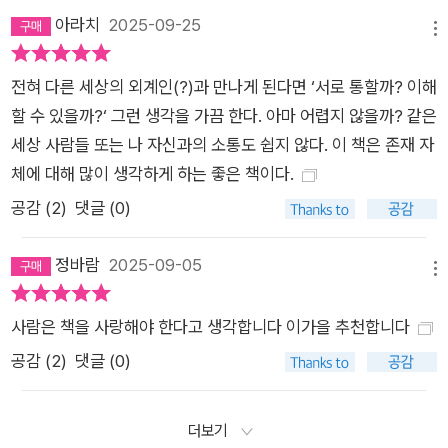
의 우주를 이해해보려는 부단한 노력의 흔적이 담긴 ‘탐색’ 연작
아라치
2025-09-25
이라고 불릴 만하다. 우리가 일상 세계를 이해하는 방식의 납작함
메뉴
과 편리함에서 벗어나 기존의 관념을 뒤집고 굳은 프레임을 깨버
전혀 다른 세상의 외계인(?)과 만나게 된다면 ‘서로 통할까? 이해
리는 이 작품들은 집요하게 이유를 묻고 논리를 세우며 관찰하고
할 수 있을까?‘ 그런 생각을 가끔 한다. 아마 어렵지 않을까? 같은
증명해내는 에너지로 가득하다. ‘믿고 싶지 않은 방식으로 현존하
세상 사람들 또는 나 자신과의 소통도 쉽지 않다. 이 책은 존재 자
는 신의 얼굴’ ‘살아 있음을 증명할 수 없는 세계에서의 존재 가능
체에 대해 많이 생각하게 하는 좋은 책이다.
성’ ‘내가 속한 우주에서 엇갈린 사람의 도약’ 등 쉽게 답할 수 없
는 물음들을 끈질기게 탐구하며 진실을 향해 조금씩 접근하는 이
공감 (
2
)
댓글 (0)
들의 발걸음에 독자도 자신의 발을 가만히 대어보게 된다. 김초엽
은 손쉬운 결론을 내리거나 관념적인 사고실험을 경계하며 소설
정바람
2025-09-05
메뉴
을 읽는 우리 모두를 이러한 탐색의 현장 한가운데에 초대하고 현
실적인 감각과 소박한 믿음으로 세워진 열기구에 태워 이 여정에
사람은 책을 사랑해야 한다고 생각합니다 이가을 추천합니다
동참할 수 있도록 한다. 그 안에서 독자는 슬프면서도 행복하고,
공감 (
2
)
댓글 (0)
쓸쓸하면서도 충만한 모순된 감정들을 통과하며 김초엽의 새로
운 도약을 직접 체험할 수 있다. 비현실을 통해서, 분열하는 목소
더보기
리를 통해서, 설명되지 않는 방식으로 존재하고 감각되는 몸을 통