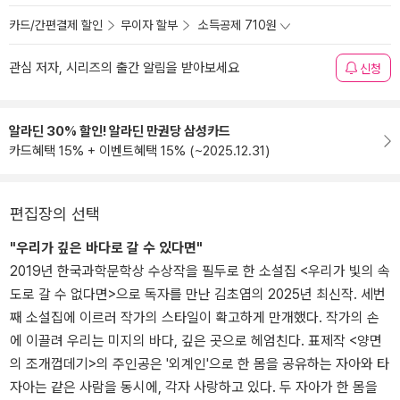
카드/간편결제 할인
무이자 할부
소득공제 710원
관심 저자, 시리즈의 출간 알림을 받아보세요
신청
알라딘 30% 할인! 알라딘 만권당 삼성카드
카드혜택 15% + 이벤트혜택 15% (~2025.12.31)
편집장의 선택
"우리가 깊은 바다로 갈 수 있다면"
2019년 한국과학문학상 수상작을 필두로 한 소설집 <우리가 빛의 속
도로 갈 수 없다면>으로 독자를 만난 김초엽의 2025년 최신작. 세번
째 소설집에 이르러 작가의 스타일이 확고하게 만개했다. 작가의 손
에 이끌려 우리는 미지의 바다, 깊은 곳으로 헤엄친다. 표제작 <양면
의 조개껍데기>의 주인공은 '외계인'으로 한 몸을 공유하는 자아와 타
자아는 같은 사람을 동시에, 각자 사랑하고 있다. 두 자아가 한 몸을