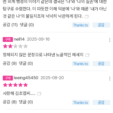
먼 외계 행성의 이야기 같은데 결국은 ‘나‘와 ‘나의 실존‘에 대한
외로움을 직면하는 것이 두려웠었다. 하지만 레몬은 진작 알고 있
탐구로 수렴한다. 이 따듯한 이해 덕분에 ‘나‘와 때론 ‘내가 아닌
었던 것이다. 이 외로운 세계가, 그렇기에 얼마나 자유로운지.
것 같은 나‘의 불일치조차 넉넉히 낙관하게 된다.
(〈양면의 조개껍데기〉) 전반부에 배치된 〈수브다니의 여름휴가〉
공감 (
11
)
댓글 (0)
와 〈양면의 조개껍데기〉는 우리가 ‘정상’이라고 규정하는 것, 으
레 당연하게 여기고 모두에게 강요하는 익숙한 욕망들에 물음을
nell14
2025-09-16
메뉴
던진다. 인간이 아닌 존재가 되려는 열망에, 자신의 생물학적 성
별과의 부조화 감정에, 비독점적인 애정 관계를 맺고자 하는 의지
정제되지 않은 문장으로 나타낸 노골적인 메세지
에 특별한 이유가 필요할까. 김초엽의 소설을 따라가다 보면 이러
공감 (
9
)
댓글 (0)
한 질문을 자연스럽게 마주하게 되는데, 소설의 수용자는 일방적
으로 작가의 메시지를 수신하는 방식이 아니라 직접 여러 입장에
leeing45450
2025-08-20
자신을 대입하고 공감하고 진동하는 공간을 제공받는다. 사랑과
메뉴
질투, 소유, 증오와 같은 다양한 감정을 경유하면서 이야기는 생
사랑해 김초엽씨…..
동감을 부여받고, 모든 인물은 자신만의 입체적인 색감으로 반짝
공감 (
8
)
댓글 (0)
인다. 나와 세계를 이해하려는 부단한 노력 프레임을 깨고 관념을
뒤집는 첨단의 소설 실험실 “빙하의 소리를 있는 그대로 녹음한