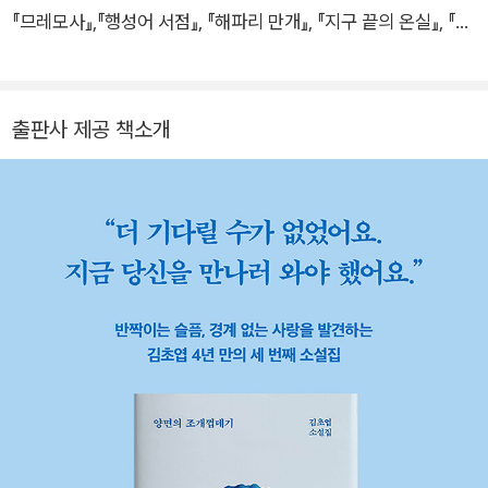
『므레모사』,『행성어 서점』, 『해파리 만개』, 『지구 끝의 온실』, 『파
견자들』, 『책과 우연들』, 『아무튼 SF게임』등이 있다. 한국과학문
학상, 오늘의작가상, 젊은작가상, 한국여성지도자상 젊은지도자
상, 중국 성운상 및 은하상 등을 수상했다. 사진출처 : ⓒ 해란
출판사 제공 책소개