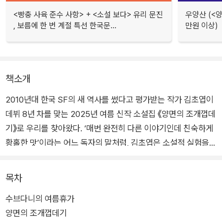
<빵충 사육 준수 사항> + <소설 보다> 유리 문진
우양산 (<
, 보름에 한 번 계절 특선 한국문...
만원 이상)
책소개
2010년대 한국 SF의 새 역사를 썼다고 평가받는 작가 김초엽이
데뷔 8년 차를 맞는 2025년 여름 신작 소설집 《양면의 조개껍데
기》로 우리를 찾아왔다. ‘매번 완전히 다른 이야기인데 친숙하게
황홀한 맛’이라는 어느 독자의 말처럼, 김초엽은 소설적 실험을
꾸준히 감행하면서도 성실한 자료 조사와 더불어 인간과 관계에
대한 깊은 사유를 담아내는 완성도 높은 이야기를 통해 우리에게
목차
실패하지 않는 독서 경험을 선사해왔다.
수브다니의 여름휴가
양면의 조개껍데기
이번 책에는 인간성의 본질에 관해 다각적으로 질문을 던지는 총