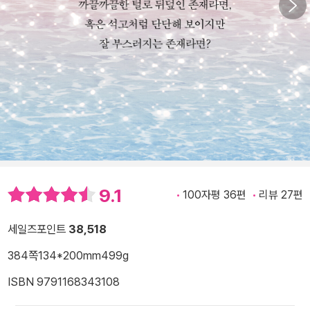
9.1
100자평 36편
리뷰 27편
세일즈포인트
38,518
384쪽
134*200mm
499g
ISBN 9791168343108