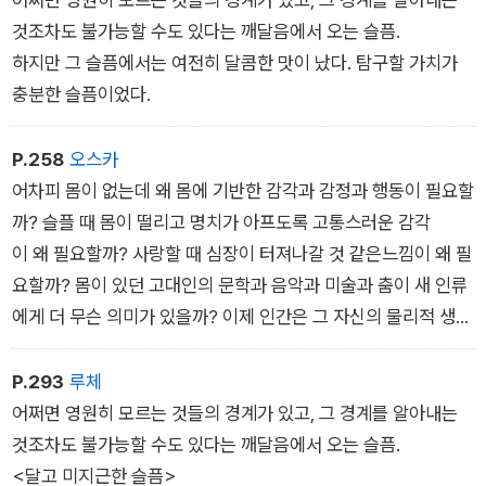
촉각으로 메시지를 전하는 문명을 다룬 〈진동새와 손편지〉, “한
것조차도 불가능할 수도 있다는 깨달음에서 오는 슬픔.
번은 돌아와야 한다. 알겠지? 그래야 다시 나아갈 수도 있다”라
하지만 그 슬픔에서는 여전히 달콤한 맛이 났다. 탐구할 가치가
는 할머니의 당부 아래 길 잃은 고래와 도시로 떠났던 청년의 귀
충분한 슬픔이었다.
향이 겹쳐지는 〈소금물 주파수〉 또한 흥미로운 전개 끝에 눈물의
펀치라인이 준비되어 있는 작품들이다.
P.258
오스카
어차피 몸이 없는데 왜 몸에 기반한 감각과 감정과 행동이 필요할
까? 슬플 때 몸이 떨리고 명치가 아프도록 고통스러운 감각
이 왜 필요할까? 사랑할 때 심장이 터져나갈 것 같은느낌이 왜 필
요할까? 몸이 있던 고대인의 문학과 음악과 미술과 춤이 새 인류
에게 더 무슨 의미가 있을까? 이제 인간은 그 자신의 물리적 생존
과 안정과 주위 환경에 대해 스스로 조금도 기여할 수 없는 데이
터 조각에 불과한데, 이제 무엇을 추구하며 살아야 할까? 초기 이
P.293
루체
주 세대는 그 무수한 의문에 대한 답으로, 몸이 없는 존재들에
어쩌면 영원히 모르는 것들의 경계가 있고, 그 경계를 알아내는
게 허락되는 가장 먼 감각과 먼 의식까지 가보는 방향을 선택했
것조차도 불가능할 수도 있다는 깨달음에서 오는 슬픔.
다.
<달고 미지근한 슬픔>