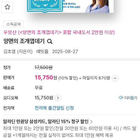
소득공제
우양산 (<양면의 조개껍데기> 포함 국내도서 2만원 이상)
양면의 조개껍데기
김초엽
(지은이)
래빗홀
2025-08-27
정가
17,500원
15,750
판매가
원
(10% 할인) +
마일리지 870원
배송료
무료
오디오북
15,750원
미리듣기
전자책
전자책 출간알림 신청
알라딘 만권당 삼성카드, 알라딘 15% 청구 할인
최대 1만원 또는 2만원 할인(전월 30만원 또는 60만원 이용 시) / 카드 발
급월 +1개월까지는 전월 실적이 없어도 최대 1만원 혜택 제공