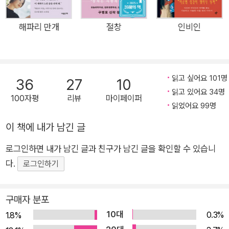
리에게 실패하지 않는 독서 경험을 선사해왔다. 데뷔 후 지난 8년
간 작가는 트랜스휴먼, 비인간 등 정상 규범에서 벗어난 이들의
해파리 만개
절창
인비인
이야기를 다루며 사회적 소외와 배제에 주목하고 개인적 극복을
넘어 사회적 전복으로 향하는 강력한 상상력을 펼쳐 보였다. 또한
극단적 재난이나 닿을 수 없는 시공, 이질적 존재의 감각, 불완전
읽고 싶어요 101명
36
27
10
한 소통과 변형된 신체 등 일상인이 경험할 수 없는 세계와 존재
읽고 있어요 34명
100자평
리뷰
마이페이퍼
를 그려내며 끊임없는 소설적 실험을 감행해왔다. 낯선 세계 속에
읽었어요 99명
서 벌어질 작은 기적들, 매일의 다정한 우정과 긴 시간에도 바래
이 책에 내가 남긴 글
지 않는 사랑을 통해 읽는 사람을 무장해제시키는 기술 또한 탁월
했다. 김초엽의 소설 궤적을 따라가며 우리는 오늘도 그가 이룰
로그인하면 내가 남긴 글과 친구가 남긴 글을 확인할 수 있습니
문학적 개성과 성취를 알아가고 있다. 이번 책에는 인간성의 본질
다.
로그인하기
에 관해 다각적으로 질문을 던지는 총 7편의 중단편소설이 담겼
다. “인간의 재료가 달라진다면 인간과 세계의 상호작용도 바뀌
구매자 분포
지 않을까?”라는 도발적인 질문과 함께 욕망과 의지의 문제를 다
10대
0.3%
1.8%
루는 〈수브다니의 여름휴가〉, 한 몸에 존재하는 두 인격체가 한