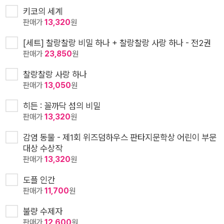
키코의 세계
판매가
13,320
원
[세트] 찰랑찰랑 비밀 하나 + 찰랑찰랑 사랑 하나 - 전2권
판매가
23,850
원
찰랑찰랑 사랑 하나
판매가
13,050
원
히든 : 꼴까닥 섬의 비밀
판매가
13,320
원
감염 동물 - 제1회 위즈덤하우스 판타지문학상 어린이 부문
대상 수상작
판매가
13,320
원
도플 인간
판매가
11,700
원
불량 수제자
판매가
12,600
원