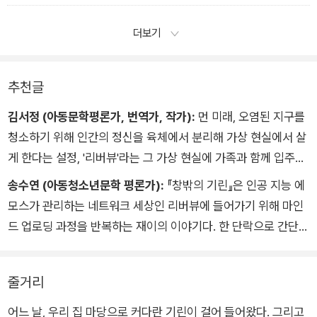
기분이었다. 반대로 리버뷰에 들어가고 싶지 않은데 억지로 들어
가야 하는 소라는 꽉 잠긴 문 안에 갇혀 있는 기분이 들 것 같았
더보기
다.
추천글
김서정 (아동문학평론가, 번역가, 작가):
먼 미래, 오염된 지구를
청소하기 위해 인간의 정신을 육체에서 분리해 가상 현실에서 살
게 한다는 설정, '리버뷰'라는 그 가상 현실에 가족과 함께 입주하
지 못해 혼자 남은 여자아이의 분투기가 흥미롭게 펼쳐지는 동안,
송수연 (아동청소년문학 평론가):
『창밖의 기린』은 인공 지능 에
독자는 인물에 이입되어 함께 마음 조이면서 고민하게 된다. 재이
모스가 관리하는 네트워크 세상인 리버뷰에 들어가기 위해 마인
가 동물과 소통한다는 신화적 설정, 살짝 탐정물 같은 요소도 재
드 업로딩 과정을 반복하는 재이의 이야기다. 한 단락으로 간단하
미를 높이는 모티프로 작용한다. 배경 설정이 단순하고 플롯도 성
게 세계관을 설명하고 바로 본론으로 들어간다는 점, 서사가 차곡
글다는 아쉬움은 있지만 여러 가지 생각거리와 질문거리를 적절
차곡 쌓이면서 SF의 '경이감'을 놀랍게 구현해 낸다는 점에서 주
한 서사 안에서 던진다는 점에서 어린이 심사위원들의 눈길을 더
줄거리
목을 끌었다. 이종(동물과 사람)간의 소통을 그려 낸 장면도 식상
끌었을 것이다. 인류는 정말로 인공 지능 에모스가 '언제나 정당
하지 않고 충분히 환상적이며, 불로불사할 수 있는 리버뷰에 자신
어느 날, 우리 집 마당으로 커다란 기린이 걸어 들어왔다. 그리고