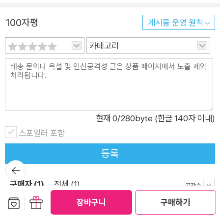
의 말 중에서) 장담컨대, 『창밖의 기린』을 읽고 나면 동물과 인간
100자평
게시물 운영 원칙
의 관계를 지금까지와는 완전히 다르게 정의하게 될 것이다 재이
가 가족과 떨어져 혼자 살게 되면서 처음으로 겪게 되는 외로움과
카테고리
불안, 그리고 다정한 돌봄과 진정한 자유 재이와 소라는 스스로
가족과 떨어져 혼자 살기를 선택한다. 이들이 혼자 살면서 마주하
는 것들은 그동안 겪어온 일상과는 완전히 상반된다. 안전, 위생,
보호 등을 이유로 부모에게 통제받는 상태에 있던 이들은 혼자 살
기를 선택하는 순간 안전지대에서 벗어나게 되지만, 대신 외부에
현재
0
/280byte (한글 140자 이내)
있는 타인의 삶을 볼 수 있게 된다. 재이와 소라는 홀로 있는 시간
스포일러 포함
을 통해 나와 다른 삶을 선택하는 또래와 우정을 쌓고, 불의를 저
등록
지르는 어른에게 맞서고, 이종을 만나 소통하고, 다양한 이웃과
뒤로가
사귀며 성장기를 풍요롭게 하는 다양한 경험을 하게 된다. 부모의
기
보호나 통제 하에 안전하게 지내는 것만이 최선은 아니다. 부모의
구매자 (1)
전체 (1)
무관심이나 허용으로 기인한 자유는 어린이가 성장하는 데 꼭 필
보관함담기
선물하기
장바구니
구매하기
-
2025-06-17
요한 조건이다. 재이와 소라도 마찬가지다. 그들은 부모는 부재하
메뉴