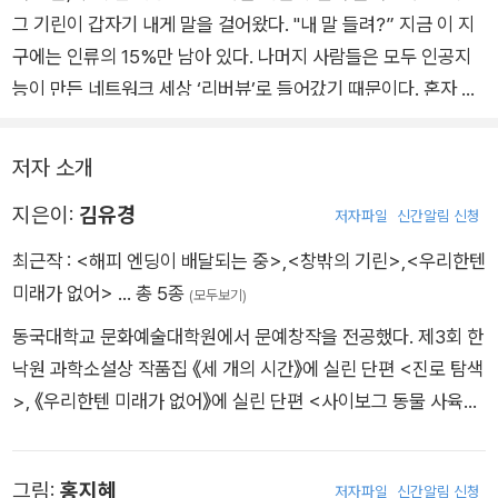
하고 합리적인 판단을 하고 있'다고 믿을 수 있을까? 어린 여자아
의 선택으로 들어가지 않는 사람들의 모습을 보여 주는 이유가 개
그 기린이 갑자기 내게 말을 걸어왔다. "내 말 들려?” 지금 이 지
이가 반려동물과 함께 있고자 혈연인 가족들과 스스로 헤어져 다
성적이었다. 다만 결말로 가면서 경이감이 줄어드는 점은 아쉬웠
구에는 인류의 15%만 남아 있다. 나머지 사람들은 모두 인공지
른 세상에 홀로 남는다는 것이 가능하고 바람직한 일일까? 영혼
다. 이종의 소통을 통해 경이감을 신선하게 보여 주었음에도, 동
능이 만든 네트워크 세상 ‘리버뷰’로 들어갔기 때문이다. 혼자 남
을 육체에서 분리해 영생을 누리게 할 수 있는 정도의 세상에 동
물을 온전한 주체로 보지 못하고 있다는 점이 경이감이 줄어든 이
은 재이는 텅 빈 집에서 처음으로 외로움을 마주하게 된다. 하지
물의 입주는 왜 절대로 불가능할까? 어린이 심사위원들이 이런
유로 보여 이 부분을 보완한다면 더 설득력 있는 작품이 될 것이
만 그때부터 아주 신기하고도 특별한 만남들이 하나둘 찾아오는
저자 소개
문제를 내놓고 가열차게 토론하는 현장을 상상하면 벅찬 에너지
라고 보았다.
데…….
가 솟는다. 작품의 완성에 적극적으로 참여하는 독자들의 열기 덕
지은이:
김유경
저자파일
신간알림 신청
분에 우리 어린이 문학은 제대로 익어갈 수 있을 것이다.
최근작 :
<해피 엔딩이 배달되는 중>
,
<창밖의 기린>
,
<우리한텐
미래가 없어>
… 총 5종
(모두보기)
동국대학교 문화예술대학원에서 문예창작을 전공했다. 제3회 한
낙원 과학소설상 작품집 《세 개의 시간》에 실린 단편 <진로 탐색
>, 《우리한텐 미래가 없어》에 실린 단편 <사이보그 동물 사육제
>를 썼다. 작품 《창밖의 기린》으로 제2회 위즈덤하우스 판타지
문학상 대상(어린이 부문)을 수상했다.
그림:
홍지혜
저자파일
신간알림 신청