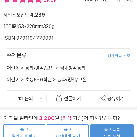
세일즈포인트
4,239
160쪽
153*220mm
320g
ISBN 9791194770091
주제분류
신간알림 신청
어린이
>
동화/명작/고전
>
국내창작동화
어린이
>
초등5~6학년
>
동화/명작/고전
선물하기
공유하기
이 책을 알라딘에
3,200
원 (
최상
기준)에 파시겠습니까?
중고
중고
중고 등록
알라딘에 팔기
회원에게 팔기
알림 신청