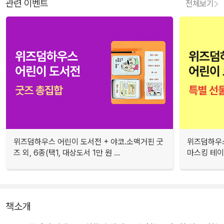
관련 이벤트
전체보기
위즈덤하우스 어린이 도서전 + 야코.소맥거핀 굿
위즈덤하우스
즈 외, 6종(택1, 대상도서 1만 원 ...
마스킹 테이프
책소개