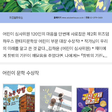
어린이 심사위원 120인의 마음을 단번에 사로잡은 제2회 위즈덤
하우스 판타지문학상 어린이 부문 대상 수상작! * 작가님이 우리
의 미래를 알고 쓴 것 같다._김하윤 (어린이 심사위원) * 재이에
게 창밖의 기린이 깨달음을 주었다면, 나에게는 『창밖의 기린』이
라는 책이 큰 깨달음을 주었다._백예림 (어린이 심사위원) * 역대
급 판타지를 경험했다._성우림 (어린이 심사위원) * 인공 지능 시
어린이 문학 수상작
대를 사는 우리가 곧 마주할 미래와 특별한 선택에 대한 이야기이
다._이승후 (어린이 심사위원) * 이 책의 유일한 단점은 짧다는
것이다._장세아 (어린이 심사위원) 100% 독자의 선택으로 최종
수상작을 결정하는 제2회 위즈덤하우스 판타지문학상 어린이 부
문 대상 수상작으로 김유경 작가의 『창밖의 기린』이 선정됐다. 어