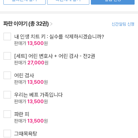
파란 이야기 (총 32권)
신간알림 신청
내 인생 치트 키 : 실수를 삭제하시겠습니까?
판매가
13,500
원
[세트] 어린 변호사 + 어린 검사 - 전2권
판매가
27,000
원
어린 검사
판매가
13,500
원
우리는 베프 가족입니다
판매가
13,500
원
파란 피
판매가
13,500
원
그때목욕탕