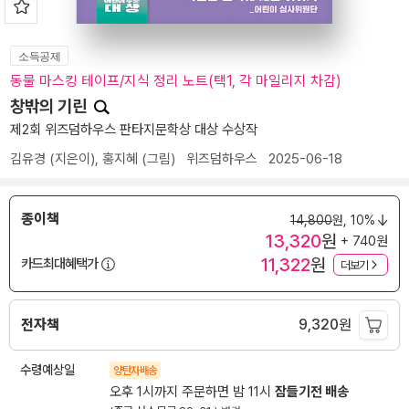
소득공제
동물 마스킹 테이프/지식 정리 노트(택1, 각 마일리지 차감)
창밖의 기린
제2회 위즈덤하우스 판타지문학상 대상 수상작
김유경
(지은이),
홍지혜
(그림)
위즈덤하우스
2025-06-18
종이책
14,800
원,
10%
13,320
원
+ 740원
11,322
원
카드최대혜택가
더보기
전자책
9,320
원
수령예상일
양탄자배송
오후 1시까지 주문하면 밤 11시
잠들기전 배송