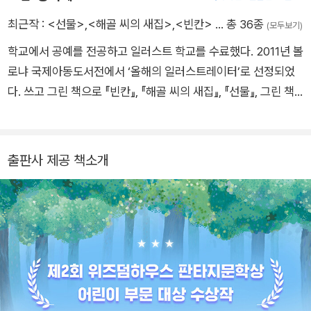
최근작 :
<선물>
,
<해골 씨의 새집>
,
<빈칸>
… 총 36종
(모두보기)
학교에서 공예를 전공하고 일러스트 학교를 수료했다. 2011년 볼
로냐 국제아동도서전에서 ‘올해의 일러스트레이터’로 선정되었
다. 쓰고 그린 책으로 『빈칸』, 『해골 씨의 새집』, 『선물』, 그린 책
으로 『열두 달 김치 이야기』, 『너울너울 신바닥이』, 『해바라기 마
을의 거대 바위』, 『옛이야기 들으러 미술관 갈까?』, 『천년손이와
사인검의 비밀』 등이 있다.
출판사 제공 책소개