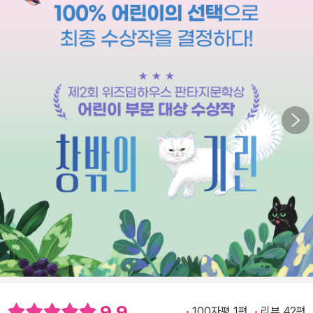
9.9
100자평 1편
리뷰 42편