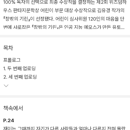
100% 독자의 선택으로 최종 수상작을 결정하는 제2회 위즈덤하
우스 판타지문학상 어린이 부문 대상 수상작으로 김유경 작가의
『창밖의 기린』이 선정됐다. 어린이 심사위원 120인의 마음을 단
번에 사로잡은 『창밖의 기린』은 인공 지능 에모스가 만든 유토피
아 ‘리버뷰’에 가족과 함께 입주하지 못하고 혼자 남은 소녀 재이
의 이야기를 그린다. 재이가 가족과 떨어져 혼자 살면서 처음으로
목차
겪게 되는 외로움과 불안, 그리고 다정한 돌봄과 진정한 자유가
프롤로그
탐정물을 방불케 하는 긴장감 있는 서사로 흥미롭게 펼쳐진다.
1. 두 번째 업로딩
2. 세 번째 업로딩
『창밖의 기린』은 인공 지능 에모스가 만든 유토피아 ‘리버뷰’에
가족과 함께 입주하지 못하고 혼자 남은 소녀 재이의 이야기이다.
재이는 자신이 남들과 다르게 동물과 소통할 수 있는 능력이 있기
때문에 리버뷰에 들어가지 못한다는 것을 알게 되고, 자신만의 특
책속에서
별한 능력을 없애고 남들과 똑같아져 리버뷰에 들어가려고 준비
한다. 그러던 어느 날, 숲속에서 친구 소라를 만나게 되면서 재이
P.24
의 마음은 흔들리기 시작한다. 반려동물과 모진 이별을 하고서라
재이는 그때까지 자기가 다른 사람들과 얼마나 다른지 전혀 몰랐