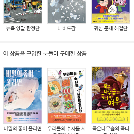
린이 심사위원 120인의 마음을 단번에 사로잡은 『창밖의 기린』
은 인공 지능 에모스가 만든 유토피아 ‘리버뷰’에 가족과 함께 입
주하지 못하고 혼자 남은 소녀 재이의 이야기를 그린다. 재이가
가족과 떨어져 혼자 살면서 처음으로 겪게 되는 외로움과 불안,
뉴욕 양말 탐정단
나비도감
귀신 문제 해결단
그리고 다정한 돌봄과 진정한 자유가 탐정물을 방불케 하는 긴장
감 있는 서사로 흥미롭게 펼쳐진다. 독보적 상상력과 예언적 통찰
이 상품을 구입한 분들이 구매한 상품
로 무장한 작가가 던지는 질문!“동물과 인간은 어떤 관계를 맺어
야 할까?” 『창밖의 기린』은 인공 지능 에모스가 만든 유토피아
‘리버뷰’에 가족과 함께 입주하지 못하고 혼자 남은 소녀 재이의
이야기이다.. 재이는 자신이 남들과 다르게 동물과 소통할 수 있
는 능력이 있기 때문에 리버뷰에 들어가지 못한다는 것을 알게 되
고, 자신만의 특별한 능력을 없애고 남들과 똑같아져 리버뷰에 들
어가려고 준비한다. 그러던 어느 날, 숲속에서 친구 소라를 만나
게 되면서 재이의 마음은 흔들리기 시작한다. 반려동물과 모진 이
별을 하고서라도 리버뷰로 떠나려는 재이에게, 소라는 반려동물
비밀의 종이 울리면
우리들의 수사를 시
죽은나무숲의 죽다
때문에 가족과 떨어져 혼자 살기를 선택했다는 이야기를 들려준