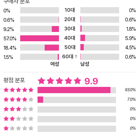
구매자 분포
을 수 없는 존재가 된다. 인간이 자신의 자녀를 버리거나 실험할
10대
0%
0%
수 있는 존재로 생각하지 않는 것과 마찬가지이다. 재이는 어느
20대
0.6%
0.6%
날 갑자기 정원에서 만난 기린을 시작으로 여러 동물과 소통하면
30대
1.8%
9.2%
서, 소라가 동물을 반려종으로 인식하기 때문에 그런 선택을 했음
40대
5.9%
57.0%
을 깨닫는다. 이처럼 이 작품의 특별한 점은 이종(동물과 사람)간
50대
4.5%
18.4%
의 소통을 환상적인 SF 서사로 엮어, 동물과 인간의 관계를 새롭
60대
0.6%
게 정의한다는 데 있다. 동물과 함께 산다는 것은 단순히 누군가
1.5%
여성
남성
를 돌보는 일을 넘어서, 나 역시 함께 자라고 성장하는 경험이라
고 생각해요. 동물이란 무엇일까? 동물과 인간은 어떤 관계를 맺
9.9
평점 분포
어야 할까? 동물이 우리 삶에서 가지는 의미는 무엇일까? 이런저
93.0%
런 질문들을 곱씹다 보면 어느새 동물에 대한 생각이 조금씩 깊어
7.0%
졌습니다. 반려견 마린이를 떠나보낸 후, 그리움과 슬픔을 책으로
0%
달래고 싶어 동물에 관한 책을 찾아 읽기 시작했어요. 『동물 해
0%
방』, 『오해의 동물원』, 『동물은 인간에게 무엇인가』. 『동물은 어
떻게 슬퍼하는가』 같은 책들이었습니다. 그 책들을 읽으면서 『창
0%
밖의 기린』이라는 이야기가 조금씩 싹트기 시작했습니다. (작가