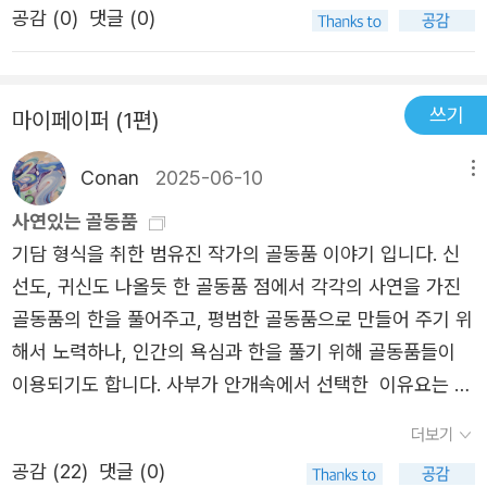
긴 불빛이 포근했다. 채주연은 그 빛을 따라 걸었다. _217쪽
공감 (
0
)
댓글 (0)
도 포기하려하는 지운, 학교폭력에서 현재까지 당하고있는
길용, 남편과 이혼후 외로운 삶을 살고있는 주연까지 몸도
마음도 오갈데없이 지친 주인공들이 등장하는데 ’호랑골동
쓰기
마이페이퍼 (1편)
품점‘의 어떤 한 물건에 이끌리게 되고 자신도 모르게 물건
을 훔치기도, 구매를 하기도 한다.이렇게 주인공들의 품에
Conan
2025-06-10
메뉴
들어온 물건들에 의해 자신의 지나온 행동에 대해 반성하기
사연있는 골동품
도, 오히려 구원을 받기도 하는데 전반적인 내용은 힐링소설
기담 형식을 취한 범유진 작가의 골동품 이야기 입니다. 신
느낌으로 느껴질 수 있지만, 오싹함이 가미된 호러힐링소설
선도, 귀신도 나올듯 한 골동품 점에서 각각의 사연을 가진
로 새로운 장르의 소설을 읽는 듯 했다. 고된 근무환경, 이혼
골동품의 한을 풀어주고, 평범한 골동품으로 만들어 주기 위
과 가정폭력, 학교폭력 모두가 현실에서도 쉽게 벌어지는 일
해서 노력하나, 인간의 욕심과 한을 풀기 위해 골동품들이
들로 단순 장르소설이 아닌 사회문제에 대해 생각할 수 있는
이용되기도 합니다. 사부가 안개속에서 선택한 이유요는 동
소설이였고 이런 문제들을 소설속에서는 어떻게 풀어나갈
이와 언제까지 골동품점을 지킬지 이 글 이후에 이유요와 동
지, 주인공들의 용기를 보며 나 역시 또 다른 용기를 얻기도
더보기
이가 또 나오는 이야기가 펼쳐질지 기대가 됩니다.'달이 그림
했다. ’호랑골동품점‘을 읽고 난 뒤, 나에게도 어렸을 적 추억
공감 (
22
)
댓글 (0)
자에 가려졌다고, 사라진게 아니구나.'
과 용기를 선물해준 오래된 추억상자를 꺼내며 과거를 회상