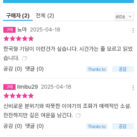
는 나날이 심화된다. 그러던 중 친구와 우연히 호랑골동품점
에 방문하고, 수상해 보이는 짚인형을 구매한다. 며칠 후 짚
구매자 (2)
전체 (2)
인형은 놓아둔 자리에서 조금씩, 아주 조금씩 움직이는 듯
뇨마
2025-04-18
보이는데……. 〈연도 불명, 콩주머니〉는 부모 없이 할머니와
메뉴
함께 지내는 소하연의 이야기다. 가정폭력을 휘두르던 아버
한국형 기담이 이런건가 싶습니다. 시간가는 줄 모르고 읽었
지가 끝내 어머니를 살해하고 자살한 탓에 소하연은 학교에
습니다.
서도 따돌림을 당한다. 그러던 어느 날 아버지 귀신이 나타
나 소하연마저 죽이겠다고 달려들자, 호미는 이를 막기 위해
공감 (
0
)
댓글 (0)
소하연에게 알록달록한 수가 놓인 콩주머니를 건넨다. 신묘
한 힘을 지닌 콩주머니는 과연 어떠한 힘으로 소하연을 지켜
limibu29
2025-04-18
메뉴
줄 수 있을까. “단 한 사람이라도 사랑을 주면, 그것만으로
세상이 참 아름답더라” 흥미진진한 전개와 깊은 여운이 담
신비로운 분위기와 따뜻한 이야기의 조화가 매력적인 소설.
긴 지금 우리를 위한 이야기 《호랑골동품점》 속 인물은 악인
잔잔하지만 깊은 여운을 남긴다.
도 있지만 대부분이 선량하고 평범한 사람들이다. 다만 그들
공감 (
0
)
댓글 (0)
은 순간의 유혹을 이기지 못하여 잘못을 저지르거나 타의에