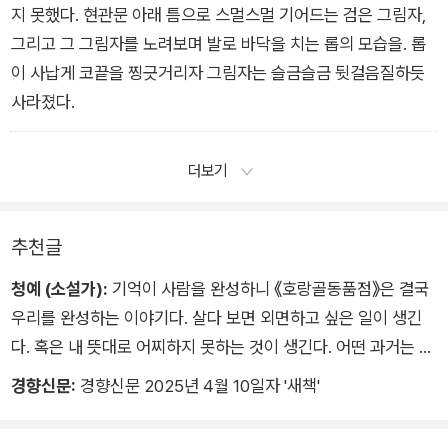
지 못했다. 현관문 아래 틈으로 스멀스멀 기어드는 검은 그림자,
그리고 그 그림자를 노려보며 발로 바닥을 치는 롭의 모습을. 롭
이 사납게 코끝을 찡긋거리자 그림자는 슬금슬금 뒷걸음질하듯
사라졌다.
더보기
추천글
청예 (소설가):
기억이 사람을 완성하니 《호랑골동품점》은 결국
우리를 완성하는 이야기다. 살다 보면 외면하고 싶은 일이 생긴
다. 혹은 내 뜻대로 어찌하지 못하는 것이 생긴다. 어떤 과거는 탈
각되어 온데간데없이 사라진다. 그러나 인연만큼은 소멸하지 않
경향신문:
경향신문 2025년 4월 10일자 '새책'
는다. 호랑골동품점은 물건 속의 숨은 기억을 건져내어 낡은 인연
을 꿰매는 역할을 한다. 당신이 원하든 원하지 않든 현재는 인연