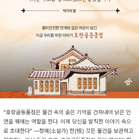
“호랑골동품점은 물건 속의 숨은 기억을 건져내어 낡은 인
연을 꿰매는 역할을 한다. 이제 당신을 발칙한 이야기 속으
로 초대한다” ―청예(소설가) 한(恨) 깃든 물건을 보관하고