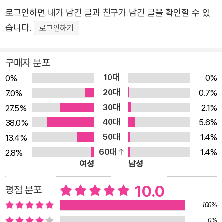
무엇인지, 그들은 알지 못했다” 생에 대한 울분과 미련이 뒤
로그인하면 내가 남긴 글과 친구가 남긴 글을 확인할 수 있
섞인 저주 받은 물건들 〈19세기, 영국 브라이언트앤드메이
습니다.
로그인하기
성냥〉에서 김규리는 콜센터 노동자다. 끊임없이 걸려오는 전
화에 순번을 정해놓고 화장실에 다녀와야 할 정도로 고된 업
구매자 분포
무에 시달린다. 그러던 어느 날 김규리는 호랑골동품점 앞을
10대
지나다가 홀린 듯이 가게 안으로 들어간다. 오래된 성냥갑을
0%
0%
20대
집어 들었을 때 “나를 가져. 나를 가져가” 하는 목소리를 듣
0.7%
7.0%
30대
고 자기도 모르게 도둑질을 하고 만다. 그 후 김규리는 무명
2.1%
27.5%
40대
천으로 턱을 감싼 여자 귀신들을 매일 같이 마주치며 시달린
5.6%
38.0%
50대
다. 〈19세기, 그림자인형 와양쿨릿〉은 환갑을 훌쩍 넘긴 나
1.4%
13.4%
60대
이에 배달 노동을 하는 김택구의 이야기다. 시샘 많고 폭력
1.4%
2.8%
여성
남성
적인 그는 아내를 잃은 뒤 애먼 아이를 납치해 아내 대신 돌
봄 노동을 시킬 계획을 세운다. 그러던 중 호랑골동품점에서
10.0
평점 분포
충동적으로 목각 인형을 가져온다. 그날부터 김택구의 귓가
100%
에는 숫자를 세는 음산한 목소리가 들려온다. 〈1977년, 체신
0%