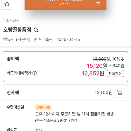
소득공제
호랑골동품점
범유진
(지은이)
한겨레출판
2025-04-15
종이책
16,800
원,
10%
15,120
원
+ 840원
12,852
원
카드최대혜택가
더보기
전자책
12,100
원
수령예상일
양탄자배송
오후 12시까지 주문하면 밤 11시
잠들기전 배송
(중구 서소문로 89-31 )
변경
배송료
무료