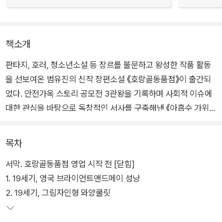
책소개
판타지, 호러, 청소년소설 등 장르를 불문하고 왕성한 작품 활동
을 선보여온 범유진의 신작 장편소설 《호랑골동품점》이 출간되
었다. 안전가옥 스토리 공모전 3관왕을 기록하며 사회적 이슈에
대한 관심을 바탕으로 독창적인 서사를 구축해낸 《아홉수 가위》
《카피캣 식당》 등 이후 심혈을 기울여 완성한 신작이다.
목차
레트로 텔레비전 탑과 고미술점이 늘어선 골목의 끝, 밤 11시에
서막. 호랑골동품점 영업 시작 전 [닫힘]
문을 열어 새벽 4시까지 운영하는 수상한 가게가 있다. 호랑골동
1. 19세기, 영국 브라이언트앤드메이 성냥
품점은 사회 구조적 문제와 부조리로 억울하게 희생된 이들의 한
2. 19세기, 그림자인형 와양쿨릿
이 깃든 물건을 보관하는 장소이다. 이곳을 지키는 호미(虎眉)와
신령한 땅의 기운이 오랜 시간을 들여 골동품에 서린 불온한 힘을