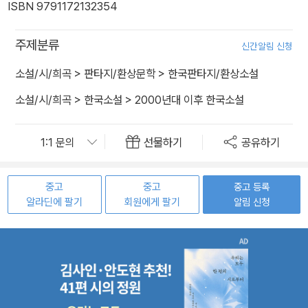
ISBN 9791172132354
주제분류
신간알림 신청
소설/시/희곡
>
판타지/환상문학
>
한국판타지/환상소설
소설/시/희곡
>
한국소설
>
2000년대 이후 한국소설
선물하기
공유하기
중고
중고
중고 등록
알라딘에 팔기
회원에게 팔기
알림 신청