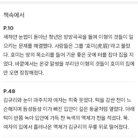
정화한다. 그런데 미처 정화되지 못한 물건들이 인간을 꾀어 탈주
하는 바람에 곳곳에서 사고가 발생하게 된다.
책속에서
P.10
새하얀 눈썹이 돋아난 청년은 방방곡곡을 돌며 이형의 것들이 일
으키는 문제를 해결했다. 사람들은 그를 ‘호미(虎眉)’라고 불렀
다. 호미는 땅의 목소리를 들어 기운 좋은 곳에 터를 잡아 집을 지
었다. 바깥에서는 온갖 말썽을 부리던 이형의 것들이 호미의 집에
만 오면 잠잠해졌다.
P.48
김규리와 눈이 마주치자 여자는 히죽 웃었다. 턱을 감싼 천이 느
슨해지며 듬성듬성 이가 빠진 입안이 깊은 동굴처럼 열렸다. 아래
턱이 반쯤 녹아 입안에 가득 찬 녹색의 액체가 천을 적셨다. 뚝.
여자의 입에서 흘러나온 액체가 김규리의 무릎 위로 떨어졌다.