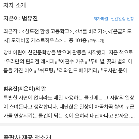
이라는 모자이크로 이뤄진 보자기이며, 섬찟한 바느질에는 분노
저자 소개
와 그리움, 때로는 애수가 깃든다. 이유요와 동이 당신에게 놀랍
지은이:
범유진
저자파일
신간알림 신청
도록 기막히고 음흉한 술래잡기를 제안하니, 그들을 쫓다 보면 어
최근작 :
<삼도천 환생 고등학교>
,
<너를 버리기>
,
<[큰글자도
느새 당신에게도 흰 눈썹이 한 가닥 돋아날지도. 이제 당신을 발
서] 도깨비불 게스트하우스>
… 총 101종
칙한 이야기 속으로 초대한다. 비극일지라도 말이다.
(모두보기)
창비어린이 신인문학상을 받으며 활동을 시작했다. 지은 책으로
『우리만의 편의점 레시피』 『아홉수 가위』 『두메별, 꽃과 별의 이
름을 가진 아이』 『쉬프팅』 『리와인드 베이커리』 『도서관 문이 열
리면』 『호랑골동품점』 『도깨비불 게스트하우스』 등이 있으며, 여
러 앤솔러지에 참여했다. 틈새에 쭈그려 앉아 밖을 보며 글을 쓴
범유진(지은이)의 말
다.
특별한 사연이 없더라도 매일 사용하는 물건에는 그 사람의 일상
이 스며든다고 생각합니다. 대단찮은 일상이 차곡차곡 쌓여 누군
가를 연상시키는 물건이 되는 것이 오히려 대단하다고 할까요. 그
래서인지 골동품점 안의 물건들을 살피다 보면 타인의 일기장을
엿보는 듯한 착각이 듭니다. 오래된 것에 끌리면 기이한 것 역시
출판사 제공 책소개