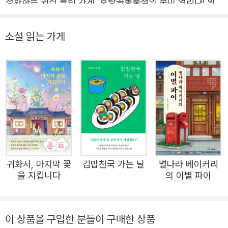
정화하는 귀신 들린 가게, 호랑골동품점의 문이 열리다! 힐
링 호러 소설의 눈부신 발걸음, 범유진 신작 장편소설 출간
판타지, 호러, 청소년소설 등 장르를 불문하고 왕성한 작품
소설 읽는 가게
활동을 선보여온 범유진의 신작 장편소설 《호랑골동품점》
이 출간되었다. 안전가옥 스토리 공모전 3관왕을 기록하며
사회적 이슈에 대한 관심을 바탕으로 독창적인 서사를 구축
해낸 《아홉수 가위》 《카피캣 식당》 등 이후 심혈을 기울여
완성한 신작이다. 레트로 텔레비전 탑과 고미술점이 늘어선
골목의 끝, 밤 11시에 문을 열어 새벽 4시까지 운영하는 수
상한 가게가 있다. 호랑골동품점은 사회 구조적 문제와 부조
리로 억울하게 희생된 이들의 한이 깃든 물건을 보관하는 장
귀화서, 마지막 꽃
김밥천국 가는 날
별나라 베이커리
소이다. 이곳을 지키는 호미(虎眉)와 신령한 땅의 기운이 오
을 지킵니다
의 이별 파이
랜 시간을 들여 골동품에 서린 불온한 힘을 정화한다. 그런
데 미처 정화되지 못한 물건들이 인간을 꾀어 탈주하는 바람
에 곳곳에서 사고가 발생하게 된다. 《호랑골동품점》은 지극
이 상품을 구입한 분들이 구매한 상품