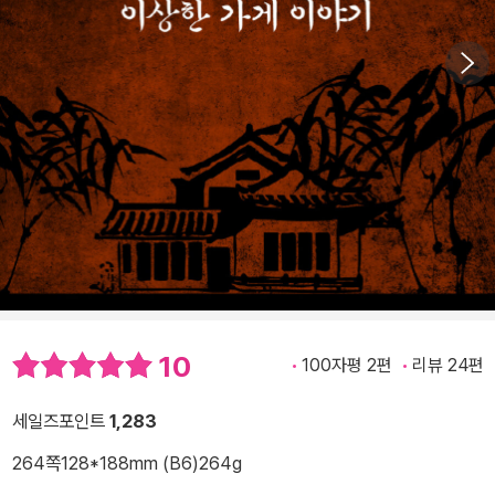
10
100자평 2편
리뷰 24편
세일즈포인트
1,283
264쪽
128*188mm (B6)
264g