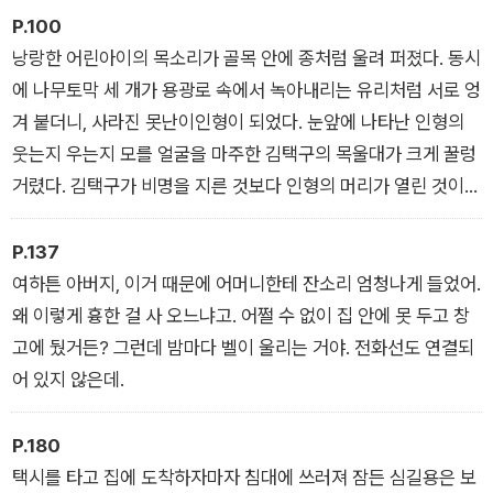
P.100
낭랑한 어린아이의 목소리가 골목 안에 종처럼 울려 퍼졌다. 동시
에 나무토막 세 개가 용광로 속에서 녹아내리는 유리처럼 서로 엉
겨 붙더니, 사라진 못난이인형이 되었다. 눈앞에 나타난 인형의
웃는지 우는지 모를 얼굴을 마주한 김택구의 목울대가 크게 꿀렁
거렸다. 김택구가 비명을 지른 것보다 인형의 머리가 열린 것이
먼저였다. 그 안에서 쏟아져 나온 수백 마리의 메뚜기가 김택구에
게 달려들었다.
P.137
여하튼 아버지, 이거 때문에 어머니한테 잔소리 엄청나게 들었어.
왜 이렇게 흉한 걸 사 오느냐고. 어쩔 수 없이 집 안에 못 두고 창
고에 뒀거든? 그런데 밤마다 벨이 울리는 거야. 전화선도 연결되
어 있지 않은데.
P.180
택시를 타고 집에 도착하자마자 침대에 쓰러져 잠든 심길용은 보