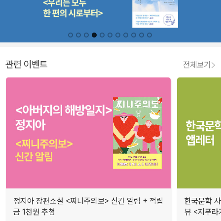
관련 이벤트
전체보기
정지아 장편소설 <찌니주의보> 신간 알림 + 적립
한국문학 사랑
금 1천원 추첨
뷰 <지푸라