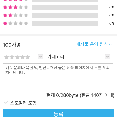
1호 벽괘형 공중전화기〉는 누군가를 간절히 그리워하면 결
0%
국 연결될 수 있음을 보여준다. 정지운은 숲속 게스트하우스
0%
에서 은둔 중인 연극배우로 남모르게 자살을 준비하고 있다.
0%
그런데 게스트하우스에 버려지다시피 놓인, 오래된 공중전
화기가 갑자기 울린다. 수화기를 든 정지운은 세상을 떠나고
없는 단짝 친구와 대화를 나누게 되고, 덕분에 삶에 대한 의
100자평
게시물 운영 원칙
욕을 서서히 회복하게 된다. 〈1950년대, 럭키 래빗스 풋〉에
카테고리
서 심길용은 유튜브 채널을 운영하는 친구들의 협박에 울며
겨자 먹기로 영상 일을 돕고 있다. 그러던 어느 날 심령 스폿
촬영을 하러 호랑골동품점에 간 친구들이 슬쩍 챙겨 온 토끼
발 중 하나를 건네받는다. 그날 이후 친구들은 말도 안 되는
행운을 누리게 되는데 심길용에게는 아무 일도 일어나지 않
현재
0
/280byte (한글 140자 이내)
는다. 어째서일까. 〈17세기, 짚인형 제웅〉에서 채주연은 바람
스포일러 포함
을 피운 남편과 이혼한 후 스트레스성 폭식에 괴로워한다.
살이 찌자 회사 동료들의 외모 평가에 시달리면서 스트레스
등록