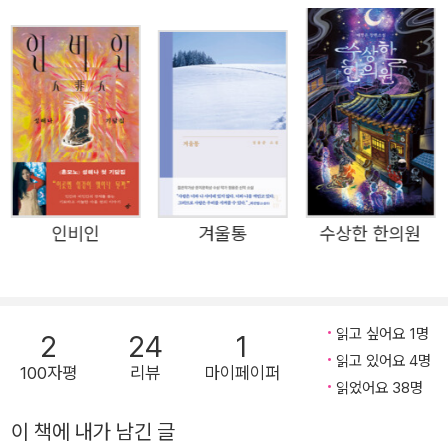
히 환상적이고 현실적인 ‘힐링 호러 소설’이다. 기이한 호러
의 문법을 충실하게 따르되 인물들의 희로애락을 줄곧 애정
어린 시선으로 살핀다. “놀랍도록 기막히고 음흉한 술래잡
기” 같은 서사를 좇아가다 보면 마지막 책장을 넘길 즈음
“분노와 그리움, 때로는 애수”마저 느낄 수 있다(청예 소설
가). 가정폭력, 노동인권, 여성혐오, 외모지상주의, 계급 문
제 등 세상의 어두운 면을 가감 없이 비추면서도 인간에 대
한 연민을 놓지 않는 《호랑골동품점》이 독자들에게 깊은 감
인비인
겨울통
수상한 한의원
명과 쾌감으로 전해질 것이다. 골동품 중 판매 금지 품목은
이 성냥처럼 사연이 깃든 것들입니다. 그것들은 자신과 비슷
한 한이 응축된 사람을 끌어들여 가게를 벗어나려 하지요.
그렇게 멋대로 돌아다니면서 계속 사고를 일으킵니다. 그것
읽고 싶어요 1명
2
24
1
읽고 있어요 4명
도 한을 해소하는 방법이 됩니다만…… 그래서야 사람들에게
100자평
리뷰
마이페이퍼
읽었어요 38명
해를 끼치게 되니 가게 안에서 한을 정화하는 겁니다. _57쪽
“호랑골동품점에 잠들어 있다가 밤이 되면 깨어나는 것이
이 책에 내가 남긴 글