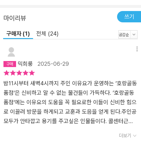
의해 어쩔 수 없이 사건에 휩쓸린다. 그때 골동품들은 기괴
한 힘을 발휘하여 이들을 무섭게 벌하거나 뜻밖의 도움을 준
쓰기
마이리뷰
다. “이 글은 외로움에 관한 이야기이기도 합니다. 《호랑골
동품점》을 읽는 동안 여러분이 조금 덜 외로웠으면 좋겠습
구매자 (1)
전체 (24)
니다”라는 작가의 말처럼 《호랑골동품점》은 으스스한 기담
의 형식을 취하고 있으나 궁극적으로는 위로와 연대에 관한
메뉴
이야기인 것이다. 그러므로 마지막 장에서 오랫동안 외로이
믹희룽
2025-06-29
지내던 호미가 다음 세대의 호미가 될 아이를 기꺼이 맞아들
이는 장면이나 그간 불화하던 이웃들과 오해를 풀고 정담을
밤11시부터 새벽4시까지 주인 이유요가 운영하는 ’호랑골동
나누는 모습은 따스한 감동을 준다. 아직 쓰이지 않은 호랑
품점‘은 신비하고 알 수 없는 물건들이 가득하다. ’호랑골동
골동품점의 미래를 독자들이 상상하도록 이끌며 생에 대한
품점‘에는 이유요의 도움을 꼭 필요로한 이들이 신비한 힘으
희망을 불어넣어준다. “손님이 산 물건은 손님의 것입니다.
로 이끌려 방문을 하게되고 교훈과 도음을 얻게 된다.주인공
애프터서비스로 문제가 생기면 언제든 상담에 응해드릴 테
모두가 안타깝고 용기를 주고싶은 인물들이다. 콜센터근무
니 그때 찾아오십시오.” 채주연은 원을 주머니에 넣고 호랑
로 몸과 마음이 지쳐있는 규리, 떠도는 소문으로 친구들에게
더보기
점을 나왔다. 어두운 골목에 드리워진 호랑점의 희미하고도
왕따 당하는 꼬마소녀 하연, 친구들을 잃고 자신의 꿈도, 생