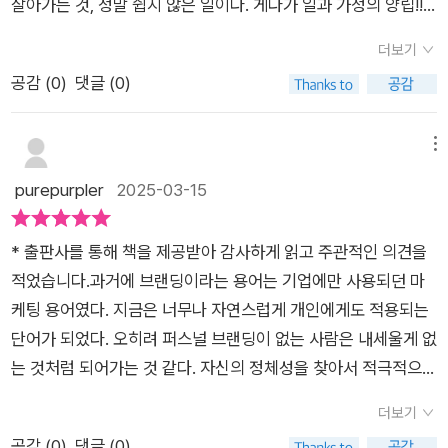
관리해 볼 것인지도 함께 접하며 판단해 보자. 확실히 요즘 시대
살아가는 것, 정말 쉽지 않은 일이다. 게다가 일과 가정의 양립!!
줄 안다. 1인 기업을 꿈꾸는 직장인이라면 자기 객관화를 통해 현
정신이나 가치, 트렌드 등을 잘 반영한 책이라는 점도 긍정적이며
책을 쓰며 많은 눈물을 쏟았다는 저자, 책을 읽기 전에 소개 글을
재의 수준을 파악하고, 이를 뛰어넘기 위한 역량을 꾸준히 쌓는
더보기
글쓰기 및 책쓰기 방식에 대해서도 자세히 배우고자 한다면 해당
보고도 무척 와닿았다. 숏폼의 시대, 영상의 시대에 글로 승부한
데 집중해야 한다. 꾸준히 스스로를 갈고닦아 인생에서 한번쯤은
공감 (
0
)
댓글 (0)
도서를 통해 접하며 판단해 볼 것을 권하고 싶다. 주요 가치이자
다는 생각이 얼마나 도전적이고 힘든 길인지 사람들은 잘 안다.정
자신의 이름을 걸고하고 싶은 일에 도전해 보고 싶어진다.철저한
핵심 키워드로는 브랜딩 및 글쓰기라는 점도 참고하면 좋을 것이
체성에 대해, 무엇이 내 정체성을 확립해 주는지에 대한 저자의
자기 관리를 통해 올바른 태도와 매너를 갖추지 못한다면, 결국
다. ​
고민방심하지 않는 자기 객관화가 돋보였다. 존재감을 나타내는
메뉴
사람들에게 외면당하게 된다.말을 할 때도 상대방의 입장에서 자
일은 곧 나의 정체성과도 관련이 있다고 생각한다. 이 모든 것을
purepurpler
2025-03-15
신의 이야기를 조절할 줄 알아야 하며, 자신의 방식만 고집하는
이루기 전에 자기만의 세계관이 필요하다. 어떤 어려움에도 흔들
사람은 배려 없는 사람으로 기억될 뿐, 진정 빛나는 사람은 혼자
리지 않는 확신 혹은 흔들리더라도 제 자리로 찾아갈 수 있다는
잘난 사람이 아니라, 다른 이들의 삶에 긍정적인 변화를 줄 수 있
* 출판사를 통해 책을 제공받아 감사하게 읽고 주관적인 의견을
믿음인데,,, 그게 없어서 사람들은 참 힘들다.나를 일으켜 세우는
는 사람임을 기억하자.퍼스널 브랜딩은 진정한 나를 찾아가는 과
적었습니다.과거에 브랜딩이라는 용어는 기업에만 사용되던 마
목적은 무엇인가? 책 2장을 읽으며 자신에게 물어본다.목적 없는
정을 이 책을 통해 정체성을 찾고 나만이 가진 고유한 가치를 세
케팅 용어였다. 지금은 너무나 자연스럽게 개인에게도 적용되는
삶, 어디로 갈지 모르는 막연함.대체 나는 무엇을 꽃피우는 씨앗
상과 공유하는 과정을 가져보려고 한다.
단어가 되었다. 오히려 퍼스널 브랜딩이 없는 사람은 내세울게 없
일까 싶은 생각, 깊은 밤 잠 오지 않는 어느 밤에 나 자신에게 수
는 것처럼 되어가는 것 같다. 자신의 정체성을 찾아서 적극적으로
없이 물었던 질문이다. 브랜딩 강의도 여러 차례 보았다. 책도 읽
개발하고, 그것을 토대로 다른 사람에게 도움을 주는 것은 항상
었고, 또 이 책을 만나기 전까지....저자 말에 공감하는 부분은 수
더보기
멋진 일임에 틀림이 없다.필자는 대기업 근무를 시작으로 직장 생
강생과 강사 서로가 질문을 하고 또 질문을 통해 서로를 이해한다
공감 (
0
)
댓글 (0)