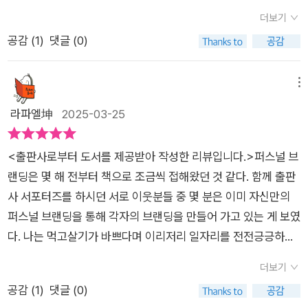
나기술의 발전과 트렌드의 변화로 자신을 노출할 기회가 많아졌
다.‘책이 있는 사람과 없는 사람은 기회의 질이 다르다’는 문장이
더보기
다. 다양한 소셜네트워크 통해 사람들은 개인콘텐츠 진입이 자유
인상에 남는다. 책쓰기는 출간 여부를 떠나, 자신만의 언어로 삶
공감 (
1
)
댓글 (0)
로워 졌고 이를 통해 인플루언서 거듭나 부업을 넘어 1인기업이
을 해석하고 타인에게 전달할 수 있는 역량이 갖는 힘을 말한다.
탄생하고 있다. 하지만 골드러쉬와 같이 사람들도 또한 많은 기회
글쓰기는 자신에 대한 탐구이며, 동시에 타인과의 공감과 연결을
를 찾아 참여하게 되고 특장점,변별력 없는 SNS만 늘어나는 것
메뉴
가능하게 하는 매개다. 저자는 글쓰기의 두려움에 대해 공감하며,
도 현실이다. 이런시대를 통해 많은 기회를 얻고자 우리에게 진정
라파엘坤
2025-03-25
“완벽해서 쓰는 것이 아니라, 쓰면서 완벽해진다”고 조언한다.퍼
으로 필요한 것은 무엇인가 묻는다면 그것은 남들과 다른 변별력,
스널 브랜딩이란 결국, 타인에게 보여지는 나를 의식하는 것이 아
‘퍼스널브랜딩’일 것이다. 브랜딩하면사람들은 거창하게 생각한
니라, 진정한 나의 정체성을 들여다보고 이를 삶 속에서 실현해나
<출판사로부터 도서를 제공받아 작성한 리뷰입니다.>퍼스널 브
다. 어떤 대표적인 로고나 기업같이 거대한 이미지로 생각을 달리
가는 과정이다. 경쟁과 불확실성으로 가득한 시대에 자신을 지키
랜딩은 몇 해 전부터 책으로 조금씩 접해왔던 것 같다. 함께 출판
하기에 범접하기어려운 부분이라 생각한다. 하지만 퍼스널 브랜
는 방법은, 타인의 기준이 아닌 스스로 설정한 가치와 방향을 중
사 서포터즈를 하시던 서로 이웃분들 중 몇 분은 이미 자신만의
딩은 자신이 잘 하는 분야에서 활동해 자신의 이름을 떠올리면생
심으로 살아가는 데에 있다. 언제 어디서든, 누구라도 시작할 수
퍼스널 브랜딩을 통해 각자의 브랜딩을 만들어 가고 있는 게 보였
각나는 대표적인 이미지라고 생각하면 쉽다. 예를 들어 블로그와
있는 글쓰기라는 행위는 퍼스널 브랜딩의 가장 확실하고도 지속
다. 나는 먹고살기가 바쁘다며 이리저리 일자리를 전전긍긍하며
같은SNS에 꾸준히 자신만의 경험을 담아낸다. 경제면 경제,재테
가능한 방법이다.#퍼스널브랜딩 #자신감 #자기발견 #경력개발
관련 자격을 취득했으나 뭔가 현재는 이룬 게 없는 공허함만 느껴
크면 재테크, 아트면 아트, 요리 레시피라면레시피 등 사소하지만
더보기
#개인브랜딩 #실천적안내서 #생존전략 #독립적인활동 #1인기
진다. 그런 시기 책 쓰기도 내 목표였고, 퍼스널 브랜딩도 내 관심
진정성 있고 전문가는 아니더라도 지속적인 공부와 학습으로 현
공감 (
1
)
댓글 (0)
업가 #글쓰기 #자기탐구 #공감 #연결 #완벽하지않아도시작 #
사였기에 '책 쓰기로 완성하는 퍼스널 브랜딩'이라는 문구가 눈에
시대를 잘 녹여내어 공감을 얻으면 이는 자기만의 퍼스널 브랜딩