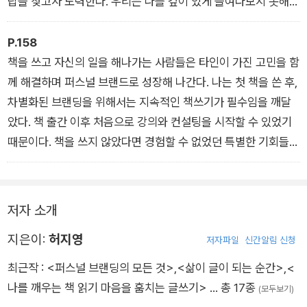
답을 찾고자 노력한다. 우리는 나를 깊이 있게 들여다보지 못해
인생의 많은 문제에서 벗어나지 못할 때가 많다. 자신에게 충분한
힘이 있다고 믿지 않는 것이다.
P.158
나에게 책을 읽는 시간은 명상과 다르지 않다. 독서를 통해 사유
책을 쓰고 자신의 일을 해나가는 사람들은 타인이 가진 고민을 함
하는 시간은 스스로를 돌아보게 한다. 책을 펼쳐 읽으면서 내 마
께 해결하며 퍼스널 브랜드로 성장해 나간다. 나는 첫 책을 쓴 후,
음을 다스린다. 내 의지와 상관없이 이런저런 혼란스러운 감정에
차별화된 브랜딩을 위해서는 지속적인 책쓰기가 필수임을 깨달
끌려다니기 쉬운 이 삶에서 책이 아니라면 살아갈 수 없을 것 같
았다. 책 출간 이후 처음으로 강의와 컨설팅을 시작할 수 있었기
아 읽는다. 지난날을 반성하고 매일 새롭게 태어난다.
때문이다. 책을 쓰지 않았다면 경험할 수 없었던 특별한 기회들이
찾아왔다. 방송 출연, 유명 잡지사 인터뷰 등의 기회는 더 큰 비전
을 향해 나아갈 힘을 만들어 주었다. 내가 만약 한 권의 책만 쓰고
더 이상 쓰지 않았다면 더 이상의 성장은 기대할 수 없었을 것이
저자 소개
다. 쓰면 쓸수록 배움의 욕구가 커졌고 활동 분야를 확장하고자
지은이:
허지영
하는 열망이 생겼다. 관심사가 늘어나면서 자연스럽게 다양한 분
저자파일
신간알림 신청
야의 책을 쓸 수 있었다. 돌이켜 보면 각 분야가 다르지만 서로 연
최근작 :
<퍼스널 브랜딩의 모든 것>
,
<삶이 글이 되는 순간>
,
<
결되어 교육을 통해 더 많은 도움을 줄 수 있었다고 생각한다.
나를 깨우는 책 읽기 마음을 훔치는 글쓰기>
… 총 17종
(모두보기)