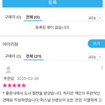
등록
사람들이 퍼스널 브랜딩을 떠올리면 SNS 운영이나 유튜브를 먼
저 생각한다. 물론 좋은 도구이지만, 그것만으로는 부족하다. 퍼
구매자 (0)
전체 (0)
스널 브랜딩의 핵심은 ‘내가 무엇을 알고, 그것을 어떻게 세상에
전달할 것인가’에 있다. 그리고 책은 저자의 철학과 메시지를 정
등록된 평이 없습니다.
리하고, 자기만의 브랜드를 구축하는 가장 확실한 방법이다. 책을
출간하는 순간, 사람들은 당신을 전문가로 인식한다. 누군가는 당
쓰기
마이리뷰
신의 책을 보고 연락을 해올 것이고 강연, 컨설팅, 코칭 등의 기회
가 생긴다. 실제로 많은 전문가들이 “책을 쓰고 나니 세상이 달라
구매자 (0)
전체 (21)
졌다.”라고 말한다. 책이 있는 사람과 없는 사람의 차이는 단순히
콘텐츠 유무의 차이가 아니다. 책은 곧 나를 증명하는 브랜드이
메뉴
며, ‘책을 썼다’는 사실 자체가 경쟁력이 된다. 퍼스널 브랜딩은
주한길
2025-03-26
이제 선택이 아니다 1인 기업가로 살아가는 것은 더 이상 특별한
일이 아니다. 많은 사람들이 ‘언젠가 나도 내 브랜드를 갖고 싶
* 출판사에서 도서 협찬을 받았습니다. 하지만 개인의 주관적인
다’라고 생각하지만, 정작 실행으로 옮기는 사람은 드물다. 이유
견해로 작성하였습니다.'퍼스널 브랜딩의 모든 것'은 치열하게 고
는 단순하다. 방법을 모르기 때문이다. 이 책은 그런 사람들을 위