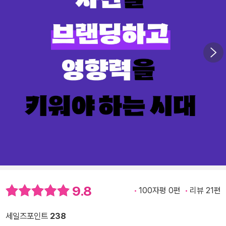
9.8
100자평 0편
리뷰 21편
세일즈포인트
238