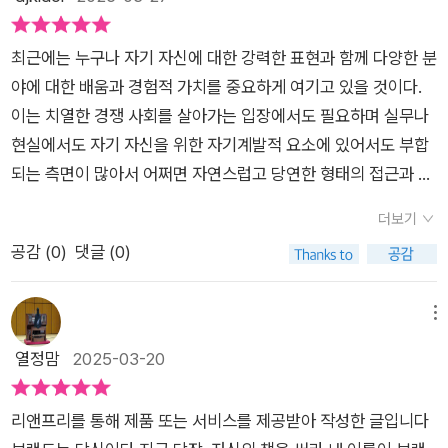
으로도 활동할 수 있다. 그것의 출간의장점이고 ‘퍼스널 브랜
대니 구의 이야기를 통해 자기관리의 중요성을 보여줍니다.그는
의 가치를 만들어 가는 경험을 다룬다. 과거 나도 생각했던 부분
딩’을 확고히 구축하는데 도움을 준다. 책은평범한 사람들의 다
매일 새벽에 일어나 엘리트급 루틴을 실천했다고 해요. 운동, 식
이었으나 일상에 쫓기고, 초심을 잃었기에 변질되어 갔던 것은 아
최근에는 누구나 자기 자신에 대한 강력한 표현과 함께 다양한 분
양한 출간 사례를 통해 글쓰기 방법과 전략, 삶의 본질을 찾고 어
습관, 청소, 시간 활용까지. 이런 자기관리는 단순히 삶을 정돈하
닌가도 생각을 하게 되는 부분이다. 저자의 글을 읽으며 처음 블
야에 대한 배움과 경험적 가치를 중요하게 여기고 있을 것이다.
떻게 자신의 가치를 높이지 말하고 있다. 그러는 과정에는 자신을
기 위함이 아니라, 나를 지키는 힘이자 곧 ‘신뢰받는 브랜드’의 기
로그를 시작할 때를 회상하게 되는 시간이었다. 네 번째 스텝은
이는 치열한 경쟁 사회를 살아가는 입장에서도 필요하며 실무나
인생의 주인공으로 보는 마인드셋과 자아를 찾기 위한 자아성찰
반이 되는 거죠.나 자신을 잘 다스리는 사람만이, 결국 타인의 삶
결국 책 쓰기다. 아직까지 내 책을 내보진 못했다. 그동안 직접 작
현실에서도 자기 자신을 위한 자기계발적 요소에 있어서도 부합
이 중요하다고 한다. 다양한 감정과 삶에 대한 이해, 서사의 구조
에도 영향력을 줄 수 있다고 말합니다.사진 설명을 입력하세
사해 성가제에서 입상한 성가나 공모전에서 입상한 자작시는 있
되는 측면이 많아서 어쩌면 자연스럽고 당연한 형태의 접근과 생
적인 방법과 전략만 알면당신도 할 수 있을 거다 말한다. 출간을
요.“나는 지금 삶에서 무엇을 기대하고 있는가?”, “삶 속의 어떤
었다. 그러나 정말 제대로 된 책 출간은 버킷 리스트에서 아직 지
각의 방식일 것이다. 이에 책에서도 브랜딩 및 브랜드 분야를 중
통해 삶을 회고하며 깨우침을 얻는다면 인생전반의 통찰력과 삶
위기, 어떤 과제가 나를 기다리고 있는가?”이런 질문은 나를 제
더보기
워지지 못하고 있었다. 퍼스널 브랜딩에 대한 공부를 통해 책 쓰
심으로 한 자기계발적 방법론에 대해 조언하고 있으며 특히 글쓰
의변화하게 되는데 그 과정에서 자신의 이름은 그 이해의 분야를
대로 들여다보는 가장 좋은 방법이에요.특히 저자는 '좋은 질문을
공감 (
0
)
댓글 (0)
기가 참 중요함은 알고 있었다. 한 편의 글을 완성해 본 사람과 완
기 및 책쓰기의 과정과 경험담, 조언 등을 강하게 표현하고 있어
대표할 수 있는 브랜드가 되어 있을 것이다.
던지는 사람이 결국 자기 브랜드를 만드는 사람'이라고 말해요.
성해 보지 못한 사람의 차가 크듯, 자신의 이름으로 한 권의 책을
서 다양한 관점에서 배우며 활용이 가능할 것이다.​<퍼스널 브랜
수강생들과의 수업 속 경험을 통해 질문이 얼마나 강력한 도구인
출간해 본 사람과 못 해본 사람의 차이는 더 크다는 것을 확인한
딩의 모든 것> 이미 많은 이들이 알만한 키워드인 퍼스널 브랜딩
메뉴
지를 직접 느꼈다고 하죠. 퍼스널 브랜딩은 곧 ‘나 자신을 정확히
다. 이미 경험한 사람과 경험이 부족한 사람의 차이는 책이 아닌
에 대해 자세히 다루고 있는 점이나 이는 거의 모든 분야와 업종
열정맘
2025-03-20
알고, 그 가치를 말하는 것’이니까요.사진 설명을 입력하세요.책
다른 일들에서의 차에서도 확인할 수 있었기에 더 크게 비교가 되
에서도 함께 사용해 볼 수 있다는 점도 긍정적으로 다가오는 부분
후반부로 갈수록 ‘자아 성찰’의 중요성이 짙어집니다.퍼스널 브랜
는 부분이었다. 책으로 읽기에는 알 것 같으나 결국 직접 써보지
일 것이다. 또한 나이나 성별, 직업 등을 달라도 결국에는 사람들
딩이라고 하면 외적인 이미지나 콘텐츠를 먼저 떠올리기 쉬운데,
리앤프리를 통해 제품 또는 서비스를 제공받아 작성한 글입니다
않고 알기 어려운 일이기에 저자와 독자의 차가 있는 게 아닐지...
에게 먹히는 전략적 기법이나 마인드가 중요하며 이를 표현해 낼