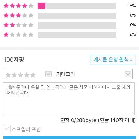
문은 열려 있다. 하지만 여전히 많은 사람들이 퍼스널 브랜딩을
9.5%
어렵게 느낀다. “어떻게 시작해야 할지 모르겠다.” “나 같은 평범
0%
한 사람이 무슨 브랜드야.” 이런 망설임이 있는 사람이라면, 지금
0%
당장 관점을 바꿔야 한다. 퍼스널 브랜딩은 특별한 사람들만 하는
0%
것이 아니라, 나의 경험과 강점을 발견하고, 그것을 세상과 연결
하는 과정이다. 그리고 그 과정이 조금 더 절실하면 된다. 그때 가
장 강력한 표현 도구가 바로 ‘책 쓰기’다. 『퍼스널 브랜딩의 모든
100자평
게시물 운영 원칙
것』은 자기만의 브랜드를 만드는 것에 어려움을 느끼는 이들에게
카테고리
좋은 지침서가 될 것이다. 이 책은 1인 기업가를 꿈꾸는 사람들을
위한 실전 가이드이자, 책 쓰기를 통해 브랜드를 구축하는 전략을
담은 매뉴얼이다. 저자는 대기업에서 10년을 근무한 후, 1인 기업
가로 독립해 강연과 글쓰기로 자신만의 브랜드를 만들었다. 그러
한 직접 경험 덕분에 책에서 제시하는 브랜딩 단계는 간결하면서
현실적인 조언으로 가득하다. 이 책을 읽고 당신이 자신의 책을
현재
0
/280byte (한글 140자 이내)
쓰겠다는 결심을 하게 된다면, 그때부터 본격적으로 퍼스널 브랜
스포일러 포함
딩의 길이 열릴 것이다. 책이 있는 사람과 없는 사람의 차이 많은