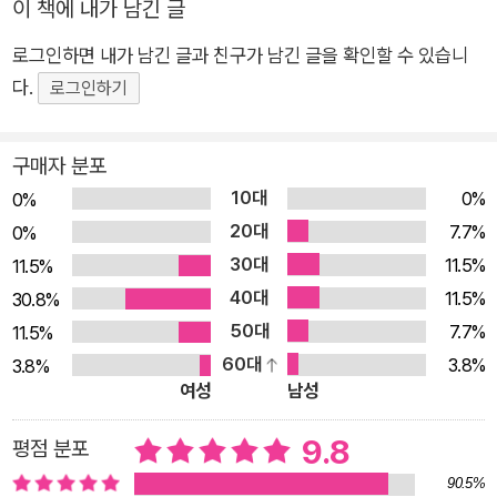
이 책에 내가 남긴 글
고 강조한다. 책을 출간하는 순간, 사람들은 당신을 전문가로 인
로그인하면 내가 남긴 글과 친구가 남긴 글을 확인할 수 있습니
식하며 더 많은 기회가 찾아온다는 것이다. 이 책에서 저자는 직
다.
접 경험하며 쌓아온 노하우를 생생하게 제공하고 있으며, 일목요
로그인하기
연하게 제시된 퍼스널 브랜딩의 4단계 전략을 통해 직장인, 프리
랜서, 1인 기업가가 자신만의 브랜드를 구축하는 과정을 차근차
구매자 분포
근 설명한다. 간결하면서도 실천 가능한 단계를 부담 없이 따라가
10대
0%
0%
다 보면, 어느덧 1인 기업가로서 성공하는 자신의 모습을 상상할
20대
7.7%
0%
수 있을 것이다. 미래는 누구도 예측할 수 없지만, 지금이야말로
30대
11.5%
11.5%
‘나’만의 브랜드를 만들 최고의 기회다. 직장인이든, 프리랜서든,
40대
11.5%
30.8%
창업을 꿈꾸는 누구든, 당신의 이름을 브랜드로 만들고 싶다면 이
50대
7.7%
11.5%
책이 강력한 길잡이가 될 것이다. 당신의 이름이 브랜드가 되는
60대
3.8%
3.8%
순간을 떠올려 보라 예전에는 회사의 이름이 곧 나의 정체성이던
여성
남성
시대였다. 그런데 이제는 다르다. 더 이상 조직에 기대지 않고도
나의 이름이 브랜드가 되는 시대가 열렸다. SNS, 유튜브, 블로그
9.8
평점 분포
등으로 개인의 영향력을 키울 수 있는 환경이 조성되었고, 기회의
90.5%