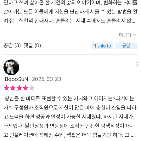
민하고 쓰며 살아온 한 개인의 삶의 이야기이며, 변화하는 시대를
해 쓰였다. · 1인 기업가를 꿈꾸는 직장인 · 프리랜서 강연가 · 출
살아가는 모든 이들에게 자신을 단단하게 세울 수 있는 방법을 알
간을 통해 전문가로 자리 잡고 싶은 사람· 자신의 이름을 브랜드
려주는 실천적 안내서다. 흔들리는 시대 속에서도 흔들리지 않는
로 만들고 싶은 모든 사람 특히 위의 경우라면 반드시 한 번쯤은
자신의 세계관을 만들고자 하는 이들에게, 필요한 ‘생존 전략
참고할 만한 책이다. 퍼스널 브랜딩은 자신의 가치를 발견하고,
더보기
서’이기도 하다.퍼스널 브랜딩이라는 말은 특정한 사람들, 유명
그것을 글과 책을 통해 정리하며, 사람들에게 신뢰를 주는 과정이
공감 (
3
)
댓글 (0)
인플루언서나 전문가들만의 이야기로 느껴졌다. 개인적으로 회
다. 이제는 ‘나’라는 이름이 곧 브랜드가 되는 시대다. 이 책은 그
사에서 주어진 업무를 충실히 수행하고 평가받는 것이 곧 사회생
과정을 가장 현실적이고 효과적으로 안내하는 로드맵이다. 이제
활의 전부라고 여겼다. 조직을 떠나 독립적인 활동을 시작하고 나
메뉴
당신 차례다. 당신도 할 수 있다.
면, ‘나’라는 사람이 어떤 사람인지, 그리고 무엇을 할 수 있는지
BoboSuN
2025-03-23
를 알리는 일이 곧 생존의 문제로 다가온다. 이때부터 퍼스널 브
랜딩은 선택이 아닌 ‘필수 전략’이 된다.저자는 대기업에서의 10
당신을 한 마디로 표현할 수 있는 가치와그 이미지는?과거에는
년 직장 생활과 경력 단절, 이후 1인 기업가로서의 도전과 성장을
사회 구성원과 조직원으로 자신이 맡은 바에 충실히 소임을 다하
거치며 퍼스널 브랜딩이라는 화두를 삶의 중심에 두게 되었다. 그
고 노력을 하면 성공과 안정이 가능한 시대였다. 하지만 시대가
가 전하는 메시지는 명확하다. 퍼스널 브랜딩이란 특별한 재능을
바뀌었다. 불안정성과 변동성에 조직은 안전한 평생직장이아니
가진 일부의 전유물이 아니라, 평범한 개인 누구나 자신의 경험과
고 인플레이션에 정해진 수입, 생활은 더욱 힘들기만 하다. 그러
가치를 발견하고 그것을 세상과 연결해가는 과정이라는 것이