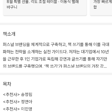
8월 특별 선물. 각도 조절 테이블 · 이동식 빨래
가장 빠르게
바구니
합
책소개
퍼스널 브랜딩을 체계적으로 구축하고, 책 쓰기를 통해 이를 극대
화하는 전략을 소개하는 실전 가이드다. 저자는 대기업에서 10년
을 근무한 후 1인 기업가로 독립해 강연과 글쓰기를 통해 자기만
의 브랜드를 구축했으며, ‘책 쓰기’가 퍼스널 브랜딩의 가장 강력
한 도구라고 강조한다. 책을 출간하는 순간, 사람들은 당신을 전
문가로 인식하며 더 많은 기회가 찾아온다는 것이다.
목차
<추천사> 송정림
이 책에서 저자는 직접 경험하며 쌓아온 노하우를 생생하게 제공
<추천사> 정연아
하고 있으며, 일목요연하게 제시된 퍼스널 브랜딩의 4단계 전략
<추천사> 이민영
을 통해 직장인, 프리랜서, 1인 기업가가 자신만의 브랜드를 구축