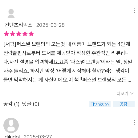
정체성 #경쟁시대 #불확실성 #가치 #방향 #스스로설정 #글쓰
들어와 이 책을 접하게 됐다. 책 사이즈는 휴대하기 좋은 사이즈
이되는 것이다. 지속적인 노력에 진화하는 콘텐츠, 소통을 통한팬
기의힘 #퍼스널브랜딩의필요성 #개인브랜드 #자기표현 #자신
였고, 책은 크게 '1인 기업을 꿈꾸는 직장인을 위한 마인드셋', '나
메뉴
덤의 형성 이런 것이 쌓이면 가능해진다. 하지만 여기서 사람들은
의세계관 #흔들리지않는나 #변화하는시대 #실천적방법 #자신
의 본질을 찾기 위한 고민과 훈련', '가치를 입히는 브랜딩 글쓰기',
컨텐츠리믹스
2025-03-28
오해한다. 영상이나 숏폼으로 그것을 하면 이해도 쉽고 공감도도
을단단하게세우기 #생존의문제 #필수전략 #개인성장 #자기계
'내 이름이 브랜드가 되는 책 쓰기' 네 스텝으로 구성된다. 첫 번
높이며 수익을 극대화 하지 않을까. 하지만 전달이 쉬운 만큼 그
발 #글쓰기의역할 #퍼스널브랜딩의중요성 #자기실현 #진정한
째 스텝을 읽으며 함께 읽고 있던 니체의 책에서 봤던 내용들과
이해 또한 가볍고 전문성 없는 트렌드와 철학과 가치가 담아내기
[서평]퍼스널 브랜딩의 모든것 내 이름이 브랜드가 되는 4단계
나 #타인과의공감 #글쓰기의매개 #자기탐구의힘 #개인브랜딩
겹쳐지는 부분들도 있었다. 퍼스널 브랜딩에 있어 일곱 개의 마인
쉽지 않다. 블로그도 좋은 방법이긴 하지만 자신을 브랜딩 하기에
전략출판사로부터 도서를 제공받아 작성한 주관적인 리뷰입니
의힘
드셋은 막연한 브랜딩과 다른 부분이 아닌가 싶다. 철학 책을 통
는 미흡하다. 그래서저자가 권하는 퍼스널 브랜딩의 가장 확고한
다.사진 설명을 입력하세요.요즘 ‘퍼스널 브랜딩’이라는 말, 정말
해 감을 잡아가는 내용이 보다 쉽게 정리가 되어 있었기에 어쩌면
방법은 자신만의 가치관을 담아 지속적인 글쓰기, 막연한 압축과
자주 들리죠. 하지만 막상 ‘어떻게 시작해야 할까?’라는 생각이
저자의 말이 흘러가듯 읽힐지도 모르겠다. 상황에 따라 책에서 읽
상태묘사가 아닌 자신의 견해를 바탕으로 새로운 관점을 제시하
들면 막막해지는 게 사실이에요.이 책 『퍼스널 브랜딩의 모든 것』
히는 게 다른데 지금은 내게 필요한 것들이 있기에 다른 책과 함
는 효과적인 방법, 책을 출간을 권한다. 물론쉬운 과정은 아니지
은 그런 막연한 사람들을 위한 아주 친절한 안내서예요.단순한 자
께 읽으며 다가오는 것들이 있었다. 첫 번째 스텝에서 마인드셋
더보기
만 폭이 넓어진 세상의 다양성에 사람들의 호기심과 이해도도 넓
기계발서가 아니라, '글쓰기'를 통해 자기 인생을 정리하고, 브랜
의 필요에 대해 알았다면 두 번째 스텝에서는 어떻게 나의 본질을
공감 (
1
)
댓글 (0)
어졌다. 그래서 텍스트가효과적이고 나아가 책을 출간 했다 하면
드로 만들어가는 구체적인 방법을 알려줍니다.자신을 브랜딩하
찾을지에 대한 고민과 훈련을 어떻게 해 나가야 할지 다룬다. 저
전문가로 생각한다. 그리고 이는 자신의 이해화 일치하는 기간과
고자 한다면 꼭 읽어야 하는 필독서라고 생각됩니다.사진 설명을
자가 직접 경험하고, 컨설팅하며 정리된 내용들이라 유용한 내용
사람들에게 널리 알려져 컨설팅, 강연으로 이어진다. 자신만의코
입력하세요.퍼스널 브랜딩을 잘 하는 사람들의 공통점 중 하나는
메뉴
이라 여겨진다. 세 번째 스텝에서 다루는 글쓰기에서는 '자아 성
칭 클래스를 만들 수도 있고 사람들의 인지도를 넓혀 다양한 방면
‘자기관리가 철저하다’는 점이었어요. 책에서는 바이올리니스트
djkidol
2025-03-27
찰', '즐거움', '공감', '가치', '끈기', '소통',' 겸손'의 키워드로 자신만