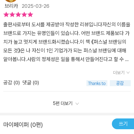
10년근무를 하셨습니다. 현재 '허지영작가tv' 유튜브도 운영중이
브리카
2025-03-26
계를 제시한다. 4단계의 핵심은 단연코 글쓰기에 있다. 그래서 부
십니다. <삶이 글이 되는 순간>,<나를 깨우는 책 읽기 마음을 훔
제도 '글쓰기와 브랜딩으로 완성하는 책', '책쓰기로 완성하는 퍼
치는 글쓰기><나는 퇴근 후 온라인 마켓으로 출근한다> 등의
스널 브랜딩'이다. 개인의 브랜드를 알리는 방법이 다양하겠지만
출판사로부터 도서를 제공받아 작성한 리뷰입니다​​​자신의 이름을
책을 저술하셨습니다. 마인드셋을 7가지로 정리하셨습니다. 정
책쓰기를 통해 잘 알려지는 경우가 많아지고 있다.필자는 퍼스널
브랜드로 가지는 유명인들이 있습니다. 어떤 브랜드 제품보다 가
체성부터 자기확신등의 핵심어로 압축하셨는데, 주도권의 경우
브랜딩으로 성공하는 1인 기업을 꿈꾸는 직장인을 위한 4단계 전
치가 높고 멋지게 브랜드화시켰습니다.이 책 《퍼스널 브랜딩의
다이어리에 긍정확언을 쓰면서 자신을 다지는 것이 효과적이라
략 공개한다. 먼저 자기확신을 바탕으로 스스로 정체성을 찾아보
모든 것》은 나 자신이 1인 기업가가 되는 퍼스널 브랜딩에 대해
고 합니다. 이는 새로운 도전을 하는 힘을 주는 거죠. 나의 본질
는 노력을 하는 것이 중요하다. 이 단계에서는 성장을 위한 배움
알아봅니다.사람의 정체성은 일을 통해서 만들어진다고 할 수 있
을 찾는 방법으로 '질문'을 먼저 던집니다. 사실 질문은 문제해결
의 노력이 중요하다. 현실에 만족하는 사람은 결코 성장할 수 없
습니다. 어떤 환경에서 어떤 방식으로 일을 하느냐에 따라 삶은
을 하거나 새로운 발명을 하는데도 매우 유익한 방법이죠. 질문을
더보기
다. 지금 현 상태에 대한 만족스럽지 못한 부분을 배움을 통해 채
달라집니다.일을 대하는 태도에 따라서도 많은 영향을 받습니다.
통해 새로운 변화를 이끌어내고 새로운 시간으로 세상을 변화하
공감 (
0
)
댓글 (0)
워나가야 한다.1인 기업을 위한 기본적인 마인드셋을 확립했다면
일은 곧 삶이고 일하지 않고 소비만 하는 삶에는 만족을 얻을 수
게 하는 거죠. 제어나 경험 등도 나를 찾는데 매우 도움이 되는 요
다음은 퍼스널 브랜딩의 근간이 될수 있는 나의 본질을 찾는 고민
없습니다.퍼스널 브랜딩을 할 때 가장 많이 하는 방법으로 책쓰기
소라고 합니다. 퍼스널브랜딩의 매인은 역시 책쓰기일겁니다. 저
과 훈련을 할 차례이다. 스스로에 대한 질문을 통해 자신이 관심
가 있습니다. 퍼스널 브랜딩을 위해 블로그 운영을 하는 사람들이
5편 더보기
자도 책을 써서 독자들이 강의요청이 쏟아졌다고 하죠. 책을 쓰고
을 가지고 있는 것들을 찾아보고, 내가 잘 할 수 있는 것들을 통해
많습니다.단순히 블로그를 시작하는 것만으로 효과적인 서프널
발표하는 행위는 왠만한 학벌을 뛰어나는 큰 퍼포먼스라고 해야
남에게 어떤 도움을 줄 수 있는지 찾아보는 노력이 필요하다. 이
브랜딩이 가능해지는 것은 아닙니다.진정한 퍼스널 브랜딩은 자
쓰기
겠죠. 이를 이루기 위해서는 '즐거움'이 필요하다고 합니다. 책을
마이페이퍼 (0편)
렇게 찾은 나에 대한 본질이 브랜딩의 탄탄한 기초가 될 것이다.
신 안에 있는 것을 깊이 들여다보고 타인과의 연결점을 찾아 진정
쓰는 일이 고욕이 되면 곤란하죠. 처음에는 블로그에 1일1포스팅