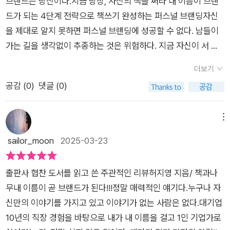
이 책은 오히려 ‘내 안을 얼마나 깊이 들여다봤느냐’를 더 중요하
브랜드는 당신이다.지금 당장, 자신의 책을 써라 내 이름이 브랜
그래도 저자의 경험을 바탕으로 전해지는 노하우는 제로베이스
수 있다는 자체만으로도 더 많은 긍정의 효과와 결과, 모두를 이
게 봅니다.'로빈슨 크루소'를 예로 들어, 외로운 섬에서도 자신의
드가 되는 4단계 전략으로 책쓰기 완성하는 퍼스널 브랜딩자신
에서 조금은 더 진전될 수 있는 도움이 될 수 있었다. 책을 읽으
룰 수 있다는 점도 소개하고 있어서 기존의 관점이나 의식에서 벗
삶을 정리하고 감사함을 느꼈던 로빈슨의 이야기를 통해 ‘진짜 성
을 제대로 알지 못하면 퍼스널 브랜딩에 성공할 수 없다. 남들이
며 결국 현재 내가 알아보는 것들이 '퍼스널 브랜딩'의 기반을 만
어나 새롭게 판단해 보는 것도 필요할 것이다. 이 책도 이런 퍼스
장’은 스스로와 마주하는 것에서 비롯된다는 메시지를 줘요.특히
가는 길을 생각없이 추종하는 것은 위험하다. 지금 자신이 서 있
들어 가는 게 아닌가 싶었다. 마음처럼 풀리지 않는 일상이나 결
널 브랜딩의 모든 것을 표현하고 있는 책으로 마케팅 및 세일즈,
10분 글쓰기 실습을 반복하며, 자신이 누구인지, 무엇을 원하고
는 그곳에서부터 시작했으면 한다.정체성의 혼란을 겪고 있다고
국에는 내가 이겨내야 할 문제들이다. 그래도 먼저 깨닫고 자신의
또는 브랜드 및 브랜딩 효과와 방식, 기법 등에 대해 종합적인 관
더보기
두려워하는지를 스스로에게 묻는 훈련이 중요하다고 강조해요.
말하는 사람들은 대부분 자신의 일이 아닌 다른 곳에서 자기 정체
삶을 변화 시킨 저자의 노하우를 책을 통해 조금 더 편하게 경험
점에서 조언하고 있으며 이는 해당 분야를 처음 접하는 분들이라
공감 (
0
)
댓글 (0)
이 과정은 나의 진짜 이야기를 브랜드로 만들 수 있는 가장 강력
성을 실현하려고 한다. 집과 자동차 등 물질적인 것들로 혹은 외
할 수 있는 시간이었다. '퍼스널 브랜딩의 모든 것'이라는 제목을
면 핵심가치를 위주로 한 학습과 배움의 과정이 가능하다는 점도
한 기반이 됩니다.이 책은 단순한 글쓰기 책이 아닙니다.나를 잘
적인 아름다움으로 말이다. 일은 곧 삶이다. 일하지 않고 소비만
담아내기 어려울 분량의 책이라 생각했는데 충분히 담아낸 책이
괜찮게 다가오는 책일 것이다. <퍼스널 브랜딩의 모든 것> 이론
알려면 어떻게 해야하는지 나의 장점과 단점은 무엇인지 파악하
하는 삶에서는 만족을 얻을 수 없다. 더 이상 일을 하지 않기 위해
메뉴
라 말하고 싶다. 막연하게만 느껴지는 퍼스널 브랜딩에 대해 알
적인 부분이나 실무에 적합한 형태의 가이드라인과 이를 어떻게
고 '내 이야기를 어떻게 꺼내어, 세상과 진심으로 연결할 것인
자신만의 시스템을 만들었다고 말하는 사람들 역시 직장에 다니
sailor_moon
2025-03-23
아보고 자신만의 브랜드를 만들어 가려는 이들이 읽어보면 좋을
배우며 자기 자신에 대한 이해나 점검, 성찰의 시간 등도 함께 해
가'에 대해 이야기 합니다.이 책에서 알려주는 질문하기 → 자기
지 않을 뿐 또 다른 일을 하고 있다.정체성의 혼란은 사춘기 청소
책이라 전하며 리뷰를 줄인다.
야 하는지도 읽으며 고려해 볼 수 있는 책이다.​<퍼스널 브랜딩의
관리 → 자아 성찰 → 글쓰기이 네 가지 단계가 잘 연결되어 있어,
년들만의 문제가 아니다. 마흔이 넘어도 오십이 되어도 끝나지 않
모든 것> 자신만의 이야기나 정체성, 혹은 스토리텔링 및 기획이
출판사 협찬 도서를 읽고 쓴 주관적인 리뷰허지영 지음/ 책과나
읽다 보면 나도 모르게 펜을 들고 나만의 이야기를 쓰고 싶어지더
는 문제, 정체성에 대한 탐구는 평생 지속되어야 한다. 긴 인생에
나 보고 등 활용하고 싶은 분야도 많을 것이다. 특정한 기법이나
무내 이름이 곧 브랜드가 된다!!!정말 매력적인 얘기다.누구나 자
라고요.퍼스널 브랜딩을 원한다면 꼭 읽어보세요. 많은 도움 되실
서 다양한 경험을 하며 나의 존재 가치 또한 다르게 느낄 것이다.
무조건적인 대안이나 정답을 찾기보단 이런 과정에서 얻을 수 있
신만의 이야기를 가지고 있고 이야기가 없는 사람은 없다.대기업
겁니다.
메모하는 습관의 중요함을 또한 알게 된다.메모하는 습관은 일을
는 부분이 무엇이며 어떤 형태로 이를 현실과 실무에서도 적용,
10년의 직장 경험을 바탕으로 내가 내 이름을 걸고 1인 기업가로
더 잘하도록 도와준다. 메모를 하는 사람은 일의 우선순위를 정할