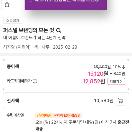
소득공제
퍼스널 브랜딩의 모든 것
내 이름이 브랜드가 되는 4단계 전략
허지영
(지은이)
책과나무
2025-02-28
종이책
16,800
원,
10%
15,120
원
+ 840원
12,852
원
카드최대혜택가
더보기
전자책
10,580
원
수령예상일
양탄자배송
썬데이 EXPRESS
오늘(일) 22시까지 주문하면 내일(월) 아침 7시
출근전
배송