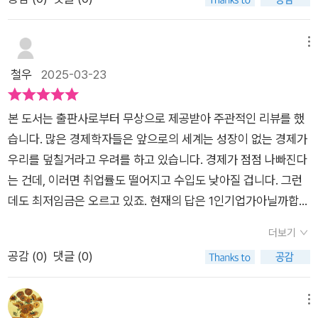
활을 경험했고, 경력 단절도 경험했다. 그러는 과정에서 자신의
는 말 그리고 자신이 가진 문제를 100% 물론 해결은 할 수 없겠
정체성에 대한 고민을 하고, 의류 사업을 하게 된다. 의류 사업에
지만 해답의 힌트를 얻을 수는 있다고... 그래서 사람이 재산이라
서도 성공을 하면서 관련 교육을 하기 시작하고, 그렇게 시작된
메뉴
고 하는 걸까...내 속성까지 버릴 필요는 없다고 저자는 말한다.새
강의는 다른 분야의 책쓰기로 연결되면서 지금은 8권의 책을 쓴
철우
2025-03-23
로 거듭나기가 한때 대세였는데 이젠 오히려 자기 본연을 들여다
작가로서의 길도 걷고 있다.다양성을 지나 개별성을 존중하는 시
보자고 사람들은 말한다.목표를 조금 바꾸면 되지 않을까?내 관
대에서 성공을 위해 도전할 수 있는 분야가 무궁무진하다. 개인별
점이 시시하면 세상도 시시해 보이고 내 관점이 넓어지면 세상 또
본 도서는 출판사로부터 무상으로 제공받아 주관적인 리뷰를 했
로 잘하는 것도 다르고 능력도 다른 만큼 새로운 가능성을 창출할
한 그리 보일 것이다.글 태기, 블태기... 글쎄 아직 태기라는 걸 못
습니다. ​많은 경제학자들은 앞으로의 세계는 성장이 없는 경제가
수 있는 기회도 많아지고 있다. 특히 자신의 분야에서 성공한 사
느낀 독자이지만 언젠가 그런 날이 온다면 도움이 될 만한 책이
우리를 덮칠거라고 우려를 하고 있습니다. 경제가 점점 나빠진다
람들은 자신만의 노하우를 책을 통해 공유하기를 망설이지 않는
다.내가 가진 작은 신념에 대해 확신을 주고 나고 해보고자 하는
는 건데, 이러면 취업률도 떨어지고 수입도 낮아질 겁니다. 그런
다. 그렇게 긍정적인 영향력은 선순환을 하는 것이다.매스컴에나
의지를 심어주는 책이다. 흔들림 없는 삶을 살아가고자 하는 모든
데도 최저임금은 오르고 있죠. 현재의 답은 1인기업가아닐까합니
나올만한 사람만 가지고 있다고 생각한 브랜딩을 이제는 모든 사
사람에게 추천한다.
다. 어떻게 하면 1인기업가로 살아남을 까요. 이럴때 자신을 강화
람들이 고민해야 할 때이다. 남들은 내가 잘하는 것을 인정하고
더보기
시켜야 생존이 가능할 겁니다. 그것이 '퍼스널 브랜딩'이 아닐까
용기를 준다. 정작 나 스스로는 내가 가진 능력의 실체를 잘 모르
공감 (
0
)
댓글 (0)
합니다. <퍼스널 브랜딩의 모든 것>에서는 퍼스널 브랜딩을위
며, 그것이 다른 사람에게 도움이 될 수 있을지 조차 가늠을 하지
한 마인드셋과 훈련 그리고 글쓰기 더 나아가 책쓰기 전략까지 소
못한다. 사회적인 영향으로 내가 잘하는 것을 찾는 노력이 많이
개합니다. 저자는 허지영 작가이나 1인기업가십니다. 승무원으로
메뉴
부족했다.필자는 우리 모두가 퍼스널 브랜딩을 할 수 있도록 4단