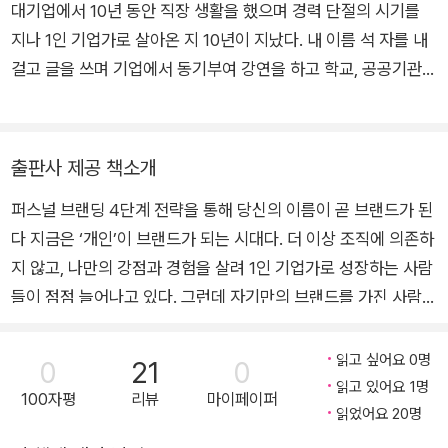
대기업에서 10년 동안 직장 생활을 했으며 경력 단절의 시기를
지나 1인 기업가로 살아온 지 10년이 지났다. 내 이름 석 자를 내
걸고 글을 쓰며 기업에서 동기부여 강연을 하고 학교, 공공기관
등에서 글쓰기 교육을 한다. 1인 기업가를 꿈꾸는 직장인들이 절
대 무너지지 않는 1인 기업가로 홀로 설 수 있도록 ‘퍼스널 브랜딩
책 쓰기’ 교육을 통해 멘탈 강화부터 책 쓰기 노하우까지 아낌없
출판사 제공 책소개
이 전수하고 있다. 대한민국 최고의 ‘동기부여가’이자 ‘퍼스널 브
퍼스널 브랜딩 4단계 전략을 통해 당신의 이름이 곧 브랜드가 된
랜딩 코치’라는 자부심과 책임감으로 살아간다. 개인 저서는 《삶
다 지금은 ‘개인’이 브랜드가 되는 시대다. 더 이상 조직에 의존하
이 글이 되는 순간》, 《나를 깨우는 책 읽기 마음을 훔치는 글쓰
지 않고, 나만의 강점과 경험을 살려 1인 기업가로 성장하는 사람
기》, 《나는 퇴근 후 온라인 마켓으로 출근한다》, 《여자 사장, 성공
들이 점점 늘어나고 있다. 그런데 자기만의 브랜드를 가진 사람으
할 수밖에!》, 《여자의 인생을 바꾸는 자존감의 힘》포함 8권이다.
로 성공하려면 어디서부터 시작해야 할까? 이 책은 퍼스널 브랜
블로그 https://blog.naver.com/pinkpink707 인스타그램 w
딩을 체계적으로 구축하고, 책 쓰기를 통해 이를 극대화하는 전략
ww.instargram.com/hurstar7 스레드 https://www.thread
읽고 싶어요 0명
0
21
0
을 소개하는 실전 가이드다. 저자는 대기업에서 10년을 근무한
s.net/@hurstar7 유튜브채널 허지영작가TV
읽고 있어요 1명
100자평
리뷰
마이페이퍼
후 1인 기업가로 독립해 강연과 글쓰기를 통해 자기만의 브랜드
읽었어요 20명
를 구축했으며, ‘책 쓰기’가 퍼스널 브랜딩의 가장 강력한 도구라