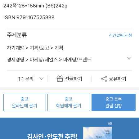
242쪽
128*188mm (B6)
242g
ISBN 9791167525888
주제분류
신간알림 신청
자기계발
>
기획/보고
>
기획
경제경영
>
마케팅/세일즈
>
마케팅/브랜드
선물하기
공유하기
중고
중고
중고 등록
알라딘에 팔기
회원에게 팔기
알림 신청