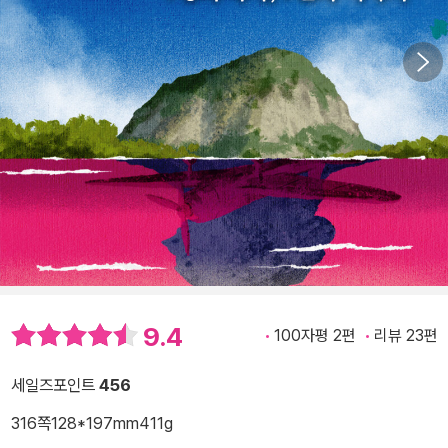
9.4
100자평 2편
리뷰 23편
세일즈포인트
456
316쪽
128*197mm
411g