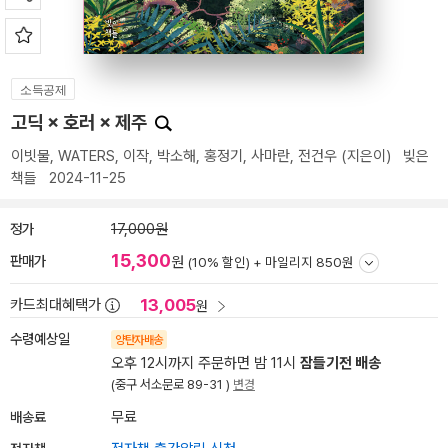
소득공제
고딕 × 호러 × 제주
이빗물
,
WATERS
,
이작
,
박소해
,
홍정기
,
사마란
,
전건우
(지은이)
빚은
책들
2024-11-25
정가
17,000원
15,300
판매가
원
(10% 할인) +
마일리지 850원
13,005
카드최대혜택가
원
수령예상일
양탄자배송
오후 12시까지 주문하면 밤 11시
잠들기전 배송
(중구 서소문로 89-31 )
변경
배송료
무료