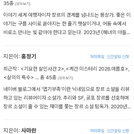
35종
(모두보기)
<곶>_전건우 / 신례리 숲 터널
이야기 세계 여행자이자 장르의 경계를 넘나드는 몽상가. 좋은 이
제주시와 서귀포시를 잇는 도로 공사 현장에서 수십 명의 인부가
야기는 구름 사이로 쏟아지는 한 줄기 햇살이거나, 어둠 속에서
계속 사라진다. 일정에 차질이 생기자 한국도로공사 자문 위원인
비로소 만나는 빛 같아야 한다고 믿는다. 2023년 〈해녀의 아들〉
김 교수와 제자 차훈이 급히 파견된다. 공사를 막아선 기묘한 숲
로 한국추리문학상 제17회 황금펜상을 수상, 2025년 장편소설
앞에 선 차훈은 죽은 약혼자 윤하의 목소리를 듣는데….
《허즈번즈》를 집필했다. 제주 호러 앤솔러지 《고딕×호러×제주》
지은이:
홍정기
저자파일
신간알림 신청
를 기획하고 참여했다. 《귀신새 우는 소리》, 《네메시스》, 《시소게
임》 등의 앤솔로지와 인문서 《세계 추리소설 필독서 50》에 필자
최근작 :
<기묘한 살인사건 2>
,
<계간 미스터리 2026.여름호>
,
로 참여하였다.
<살의의 특수>
… 총 45종
(모두보기)
네이버 블로그에서 ‘엽기부족’이란 닉네임으로 장르 소설을 리뷰
하고 있는 리뷰어이자 소설가. 추리와 SF, 공포 장르를 선호하며
장르 소설이 줄 수 있는 재미를 쫓는 장르 소설 탐독가. 2020년
《계간 미스터리》 봄/여름호에서《백색살의》로 신인상을 받으면
서 등단하였고, 《초소년》으로 2024년 한국추리문학상 신예상을
지은이:
사마란
저자파일
신간알림 신청
수상했다. 대표작으로 《전래 미스터리》, 《호러 미스터리 컬렉