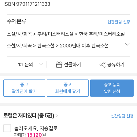
ISBN 9791171211333
주제분류
신간알림 신청
소설/시/희곡
>
추리/미스터리소설
>
한국 추리/미스터리소설
소설/시/희곡
>
한국소설
>
2000년대 이후 한국소설
선물하기
공유하기
중고
중고
중고 등록
알라딘에 팔기
회원에게 팔기
알림 신청
로컬은 재미있다 (총 5권)
신간알림 신청
놀러오세요, 저승길로
판매가
15,120
원