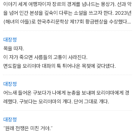
이야기 세계 여행자이자 장르의 경계를 넘나드는 몽상가. 선과 악
을 넘어 인간 본성을 깊숙이 다루는 소설을 쓰고자 한다. 2023년
⟨해녀의 아들⟩로 한국추리문학상 제17회 황금펜상을 수상했다.
《한국추리문학상 황금펜상 수상작품집: 2023 제17회》, 앤솔러
지 《고통과 환희의 서》, 《인덱스 판타지: 에고 웨폰》, 《네메시스》
대장정
등에 참여했다.
목을 따자.
이 자가 죽으면 사름들의 고통이 사라진다.
면도칼을 모리야마 대좌의 툭 튀어나온 목젖에 갖다댔다.
대장정
어느새 들어온 구보다가 나에게 눈총을 보내며 모리야마에게 경
례했다. 구보다는 모리야마의 개다. 단어 그대로 개다.
대장정
˝원래 전쟁은 미친 거야.˝