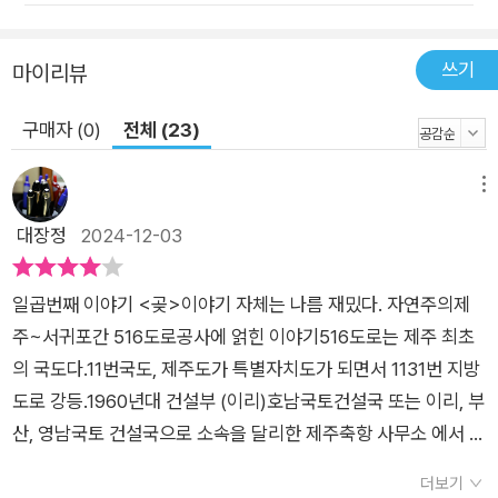
쓰기
마이리뷰
구매자 (0)
전체 (23)
메뉴
대장정
2024-12-03
일곱번째 이야기 <곶>이야기 자체는 나름 재밌다. 자연주의제
주~서귀포간 516도로공사에 얽힌 이야기516도로는 제주 최초
의 국도다.11번국도, 제주도가 특별자치도가 되면서 1131번 지방
도로 강등.1960년대 건설부 (이리)호남국토건설국 또는 이리, 부
산, 영남국토 건설국으로 소속을 달리한 제주축항 사무소 에서 공
사, 이후 제주축항사무소가(확실지않다) 제주지방국토관리청으
더보기
로 승격해서 유지관리하다 2006년 제주도로 이관.작가는 배경