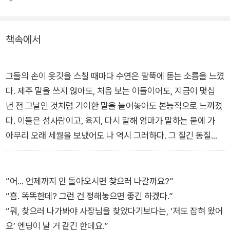
적인 공포와 생생한 제주의 모습이 매끄럽게 조율된 작품들이 탄
생했다. 애월, 모슬포항, 송악산, 숲 터널 등 익숙한 지명을 따라
제주 반 바퀴를 도는 이 여정은 아름다운 현실의 섬과 서늘한 공
책속에서
포의 경계로 우리를 천천히 빠져들게 할 것이다.
그들의 손이 옷깃을 스칠 때마다 수연은 팔뚝에 돋는 소름을 느꼈
다. 제주 말을 쓰지 않아도, 처음 보는 이들이어도, 지금이 몇십
년 전 그날인 것처럼 기이한 말을 늘어놓아도 본능적으로 느껴졌
다. 이들은 섬사람이고, 육지, 다시 말해 엄마가 말하는 뭍에 가
아무리 오래 세월을 보냈어도 나 역시 그러하다. 그 질긴 동질감
이 반갑지만 못한 것은, 그것이 곧 슬픔과 동의어였기 때문이다.
-<말해줍서> 중에서
“어… 언제까지 안 돌아오시면 찾으러 나갈까요?”
“흠. 똑똑한데? 그런 건 정해놓으면 좋긴 하겠다.”
“뭐, 찾으러 나가봐야 사장님을 찾았다기보다는, ‘저도 잡혀 왔어
요’ 엔딩이 날 거 같긴 한데요.”