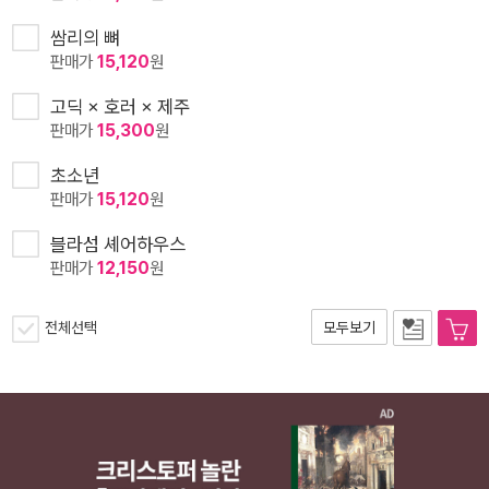
쌈리의 뼈
판매가
15,120
원
고딕 × 호러 × 제주
판매가
15,300
원
초소년
판매가
15,120
원
블라섬 셰어하우스
판매가
12,150
원
전체선택
모두보기