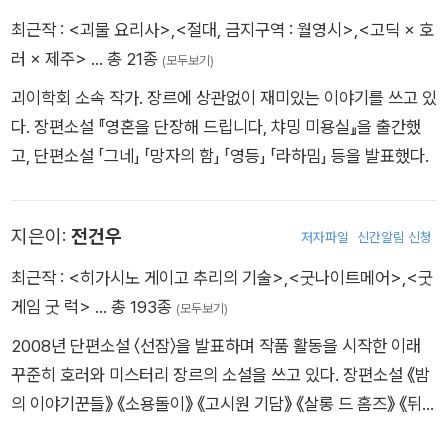
션》, 《살의의 형태》, 《초소년》, 《살의의 특수》 등이 있다.
최근작 :
<괴물 요리사>
,
<절대, 금지구역 : 월영시>
,
<고딕 × 호
러 × 제주>
… 총 21종
(모두보기)
괴이학회 소속 작가. 장르에 상관없이 재미있는 이야기를 쓰고 있
다. 장편소설 『영혼을 단장해 드립니다, 챠밍 미용실』을 출간했
고, 단편소설 「그네」 「망자의 함」 「영등」 「라하밈」 등을 발표했다.
지은이:
전건우
저자파일
신간알림 신청
최근작 :
<히가시노 게이고 추리의 기술>
,
<굿나이트메어>
,
<굿
게임 굿 럭>
… 총 193종
(모두보기)
2008년 단편소설 〈선잠〉을 발표하며 작품 활동을 시작한 이래
꾸준히 호러와 미스터리 장르의 소설을 쓰고 있다. 장편소설 《밤
의 이야기꾼들》 《소용돌이》 《고시원 기담》 《살롱 드 홈즈》 《뒤틀
린 집》 《안개 미궁》 《듀얼》 《불귀도 살인 사건》 《슬로우 슬로우