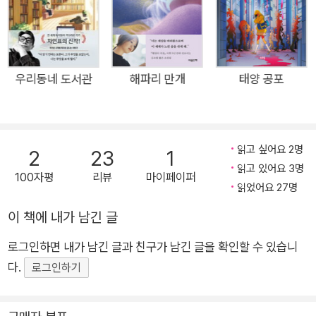
새, 애기업개 같은 제주 설화를 담아냈다는 점이다. 덕분에 우리
는 작품을 재미있게 읽으며 제주의 슬픈 역사에 공감할 수 있다.
더하여 흰 손이 공격하는 동굴에 갇힌 제주 출신 방송 작가, 티격
태격 탐정·조수 콤비의 위험한 의뢰, 공사 인부 수십 명이 실종된
우리동네 도서관
해파리 만개
태양 공포
숲(곶) 등 개성 넘치는 이야기들은 독자에게 씁쓸함, 두려움, 통
쾌함, 안도감 등 풍부한 감정을 불러일으킨다. 아는 만큼 보이고,
보이는 만큼 즐길 수 있다. 《고딕×호러×제주》와 함께라면 우리
읽고 싶어요 2명
2
23
1
안의 ‘제주’는 더 선명해질 것이다. 그래서 이 책은 호러 소설을
읽고 있어요 3명
100자평
리뷰
마이페이퍼
즐겨 읽는 독자는 물론, ‘제주’ 하면 피상적 이미지만 떠오르거나
읽었어요 27명
제주 여행을 앞둔 독자에게도 추천하고 싶은 한 권이다. “모든 아
이 책에 내가 남긴 글
름다운 것들 뒤에는 어떠한 아픔이 있다.” -밥 딜런 #로컬은 재미
있다 빚은책들은 우리가 잘 안다고 생각하지만 잘 모르는 지역을
로그인하면 내가 남긴 글과 친구가 남긴 글을 확인할 수 있습니
배경으로 하거나 그 지역에서 영감을 받은 이야기를 ‘로컬은 재미
다.
로그인하기
있다’ 시리즈로 출간하고 있다. 서울 은평구를 배경으로 첫사랑
이야기를 다룬 은상 작가의 《블라섬 셰어하우스》, 천안의 소년