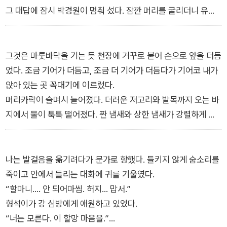
그 대답에 잠시 박경원이 멈춰 섰다. 잠깐 머리를 굴리더니 유쾌
하게 다시 대답을 내놓는다.
“그래도 둘이서 탈출하는 게 더 낫지.”
“그렇… 겠죠?”
그것은 마룻바닥을 기는 듯 천장에 거꾸로 붙어 손으로 앞을 더듬
“널 미끼로 던져주고 내가 도망칠 수도 있잖아.”
었다. 조금 기어가 더듬고, 조금 더 기어가 더듬다가 기어코 내가
분위기가 순식간에 얼어붙었다. 나기은은 스톱워치를 켜놓으려
앉아 있는 곳 꼭대기에 이르렀다.
던 휴대폰 화면을 끄고는 박경원을 가늘어진 눈으로 올려다보았
머리카락이 슬며시 늘어졌다. 더러운 저고리와 발목까지 오는 바
다.
지에서 물이 툭툭 떨어졌다. 짠 냄새와 상한 냄새가 강렬하게 퍼
“…사장님.”
졌다.
-<너희 서 있는 사람들> 중에서
그것이 일어섰다. 키가 죽 늘어난 그것이 거꾸로 매달린 채 나를
바라보았다. 검고 깊은 두 개의 눈구멍이 소녀의 목소리로 말했
나는 발걸음을 옮기려다가 문가로 향했다. 들키지 않게 숨소리를
다.
죽이고 안에서 들리는 대화에 귀를 기울였다.
—우리 아기, 누게가 데려가신고?
“할마니…. 안 되어마씸. 허지… 맙서.”
-<청년 영매-모슬포의 적산가옥> 중에서
형석이가 강 심방에게 애원하고 있었다.
“너는 모른다. 이 할망 마음을.”