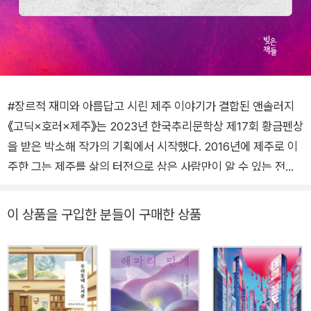
#장르적 재미와 아름답고 시린 제주 이야기가 결합된 앤솔러지
《고딕×호러×제주》는 2023년 한국추리문학상 제17회 황금펜상
을 받은 박소해 작가의 기획에서 시작했다. 2016년에 제주로 이
주한 그는 제주를 삶의 터전으로 삼은 사람만이 알 수 있는 전통
과 문화, 아름답고 신비한 풍경이 품은 상처를 발견했고, 이를 소
재로 이야기를 쓰고 싶다는 소망을 품었다. 그렇게 시작된 프로젝
이 상품을 구입한 분들이 구매한 상품
트에 제주를 사랑하고 독창적인 상상력을 가진 작가들이 모여 마
침내 한 권의 앤솔러지를 완성했다. 《고딕×호러×제주》의 장점은
‘장르 소설이 사회와 역사를 다룰 수 있을까?’를 고민한 앤솔러지
답게 호러 소설만의 재미를 놓치지 않으면서 이재수의 난, 일본군
점령, 결7호 작전, 4·3 사건 등의 아픈 역사와 설문대 할망, 그슨