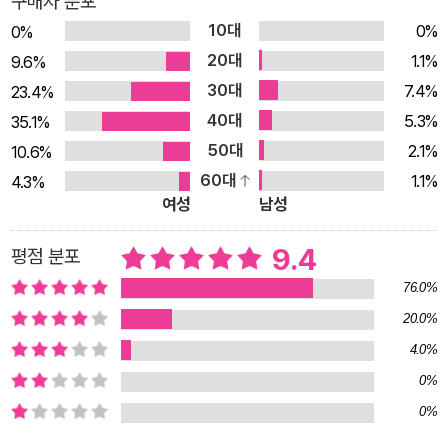
구매자 분포
탐정단이 겪은 일을 담은 홍정기 작가의 《초소년》, 제주도의 설
10대
0%
0%
화와 역사를 배경으로 한 박소해 외 여섯 작가의 《고딕×호러×제
20대
1.1%
9.6%
주》 등은 친숙한 장소에 즐거운 낯섦을 주는 작품들이다. 작품을
30대
7.4%
23.4%
재미있게 읽고 이야기 속 장소를 찾아갔을 때 ‘여기가 혹시?’ 하
40대
5.3%
35.1%
며 떠올릴 수 있다면, 인생샷과 맛집 탐방 외에도 해당 지역을 즐
50대
2.1%
10.6%
길 수 있는 새로운 재미가 될 것이다. *괴이학회* 괴이학회는 괴
60대
1.1%
4.3%
담, 호러 전문 출판 레이블로 신화, 전설, 민담을 포함한 괴담을
여성
남성
바탕으로 기괴하면서도 흥미로운 이야기를 만듭니다. 한 번도 본
적 없는 비틀린 상상력을 환영합니다. 양꼬치를 먹으면서 결성된
9.4
평점 분포
그룹이기 때문에 중요한 날에는 양꼬치를 먹습니다.
76.0%
20.0%
4.0%
0%
0%