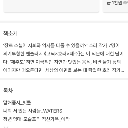
금 1천원 
책소개
‘장르 소설이 사회와 역사를 다룰 수 있을까?’ 호러 작가 7명이
의기투합한 앤솔러지 《고딕×호러×제주》는 이 의문에 대한 답이
다. ‘제주도’ 하면 이국적인 자연과 맛있는 음식, 비싼 물가 등의
이미지만 떠오른다면, 세상의 이면을 보는 데 탁월한 호러 작가들
과 함께 제주 더 깊은 곳으로 여행해 보자.
목차
이들은 설문대 할망과 그슨새, 애기업개 등 제주의 신화와 민담부
말해줍서_빗물
터 이재수의 난, 결7호 작전, 4·3 사건 등 많은 역사적 자료를 찾
너희 서 있는 사람들_WATERS
아 새롭게 해석했고, 현지인에게 제주어 감수를 받는 등 여러 노
청년 영매-모슬포의 적산가옥_이작
력을 기울였다. 덕분에 마냥 무섭거나 비극적인 콘텐츠 대신 환상