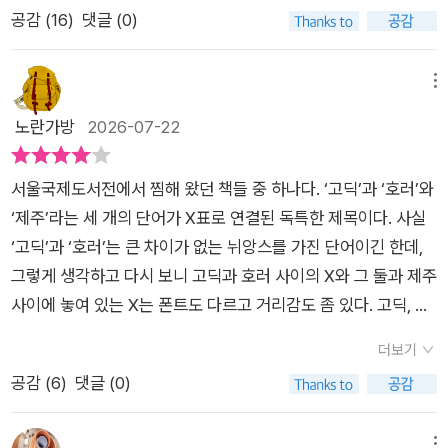
공감 (
16
)
댓글 (0)
지식이 부족하다. 소설이라고 우기면 어쩔수 없다.인터넷 검색이
라도 해보시오한국도로공사는 고속국도 건설 유지관리,지방국토
관리청은 일반국도 건설 유지관리제주도엔 고속국도(유료도로)
메뉴
가 있었던 적이 없다. 그런데 웬 한국도로공사에서 제주~서귀포
노란가방
2026-07-22
간 도로공사를 하는가?한국도로공사는 1969년 설립되었다.그런
데, 이소설의 시간적 배경은 1969년 8월이다. 9년전부터 한국도
서울국제도서전에서 찜해 왔던 책들 중 하나다. ‘고딕’과 ‘호러’와
로공사에서 제주~서귀포간 도로공사를 하고있단다.그리고, 현장
‘제주’라는 세 개의 단어가 X표로 연결된 독특한 제목이다. 사실
소장이 한국도로공사 배지를 차고있다? 감독이라면 모를까.제주
‘고딕’과 ‘호러’는 큰 차이가 없는 뉘앙스를 가진 단어이긴 한데,
지방국토관리청은 1961년 10월 이리지방국토건설국 소속으로
그렇게 생각하고 다시 보니 고딕과 호러 사이의 X와 그 둘과 제주
설치된 제주축항사무소로 시작하였다. 제주축항사무소는 1962
사이에 놓여 있는 X는 폰트도 다르고 거리감도 좀 있다. 고딕, 호
년 1월 부산지방국토건설국 제주축항사무소, 1962년 2월 영남
러를 제주에 이식했다는 의미일까.책은 모두 일곱 편의 단편소설
지방국토건설국 제주축항사무소를 거쳐 1963년 9월 건설부 영
더보기
로 구성되어 있는데, 모두 제주의 한 지역을 배경으로 한다는 공
남국토건설국 소속 제주축항사무소로 변경되었다. 이후 제주축
공감 (
6
)
댓글 (0)
통점이 있다. 다만 그 지역들은 서로 겹치지 않고, 이야기도 내용
항사무소는 1973년 12월 제주개발특별건설국으로 변경되었다
상 연결되지는 않는다.(심지어 마지막에 실린 작품은 1960년대
가 1974년 6월 [지방건설관서직제]에 의해 제주특별건설국으로
메뉴