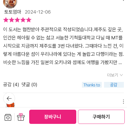
를 배경으로 하기도 한다)목차 페이지부터 굉장히 재미있다. 간
기관명칭을 변경하였다. 제주특별건설국은 1975년 6월 제주지
략화 된 제주도의 지형도를 그려놓고, 각각의 소설이 어느 지역을
토토엄마
2024-12-06
방국토관리청으로 승격되었다가 1979년 6월 [지방건설관서직
배경으로 하고 있는지를 표시해두었다. 마치 RPG 게임의 메인화
제]에 의해 제주개발건설사무소로 변경되었다. 제주개발건설사
면에서 다음 탐험할 지역을 선택하는 느낌인데, 실제로 꼭 순서대
무소는 1994년 12월 건설부 소속에서 건설교통부 소속으로 변
이 도서는 협찬받아 주관적으로 작성되었습니다.제주도 깊은 곳,
로 읽을 필요 없이 관심이 가는 지역이 있다면 그 부분을 먼저 골
경되었다가 2001년 7월 14일 [건설교통부와 그 소속기관 직제]
인간은 헤아릴 수 없는 섧고 서늘한 기척들​대학교 다닐 때 MT를
라 읽어도 될 것 같다. 작품들의 또 다른 특징은 실제 제주의 역사
에 의해 제주지방국토관리청으로 승격되었다. 제주지방국토관리
시작으로 지금까지 제주도를 3번 다녀왔다. 그때마다 느낀 건, 이
적 사건들과 이야기를 연결시키고 있다는 점이다. 예를 들어 첫
청은 2006년 6월 폐지되었다. 주요업무는 제주개발사업의 조사
렇게 아름다운 섬이 우리나라에 있다는 게 놀랍고 다행이라는 점.
번째 작품인 ‘말해줍서’는 현대의 주인공이 4.3사건 당시로 넘어
·측량·설계 및 시행, 제주도안 국도의 유지 및 관리, 건설공사 품
비슷한 느낌을 가진 일본의 오키나와 섬에도 여행을 가봤지만 제
가서 정부군을 피해 숨어있는 제주인들의 공포를 실감나게 그려
질관리 및 각종 공사 및 용역 관리 등에 관하 사무를 관장하였다.
주도의 자연이 선사하는 풍요로움과 편안함은 느끼지 못했다. 단
낸다. 이외에도 적산가옥에 남아있는 귀신 이야기라든지, 일제강
더보기
편집 [고딕 X 호러 X 제주]는 우리에게 잘 알려진 제주 4.3사건
점기 공항과 방공호를 만들기 위해 강제 동원되어 죽어가던 이들
공감 (
4
)
댓글 (0)
이나 이재수의 난뿐만 아니라 일본군의 제주도 점령이나 결 7호
이라든지, 유명한 이어도 전설이나, 이재수의 난(신축민란)이나
작전과 같은 대중들에게는 다소 덜 알려진 사건들도 다루고 있다.
뒤로가
5.16도로의 괴담 등 좀처럼 알려지지 않은 제주 지역의 특별한 역
기
그래서인지 제주도라는 한정된 배경을 소재로 쓰인 이야기임에
메뉴
사와 사건들이 현대적으로 재해석되어 풀려나온다.다만 그 방식
도 굉장히 풍부하고 다채롭게 느껴졌다.​이 단편집에는 총 7편의
행인01
2024-11-26
이 신박한 건 아니다. 신부가 등장하는 엑소시즘이라든지, 외딴
보관함담기
선물하기
장바구니
구매하기
작품이 실려있다. 호러, 오컬트, 무속신앙이라는 주제를 중심으로
등대에서 일하면 거액을 받을 수 있다는 채용공고라는 설정은 어