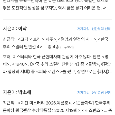
판타지를 종횡무진하며 손 닿는 대로 쓰고 있다. 특별한 소재로
들. 폭력과 억압 속에서 보내던 어느 날, 어린 형석이가 일본군에
엮은 도전적인 발상을 꿈꾸지만, 역시 꿈은 닿기 어려운 편. 서너
게 얻어맞고 죽음을 앞둔다. 상수는 마지막 인사를 나눌 수 있도
편의 웹소설을 쓰고 서너 편의 앤솔러지에 참여했다. 대표작은 아
록 무당인 형석의 할머니를 모셔 오는데….
직 못 냈다고 생각하는 중이다.
지은이:
이작
저자파일
신간알림 신청
<등대지기>_홍정기 / 이어도
최근작 :
<고딕 × 호러 × 제주>
,
<절망과 열정의 시대>
,
<한국
하선은 탁 트인 푸르른 바다를 보며 향기로운 커피를 한 잔 마신
추리 스릴러 단편선 4>
… 총 4종
(모두보기)
다. 2년을 근무하면 2억 원을 일시 지급한다는 등대지기 일을 시
호러, 미스터리와 한국 근현대사에 관심이 아주 많다. 단편 <명
작한 지 1년하고도 364일째. 고독과 무료함, 그리고 '그놈'과 싸
태>, <1940>, 《한국 추리 스릴러 단편선 4》 중 <물뱀>, 《절망
우던 그는 마침내 내일, 자유의 몸이 된다.
과 열정의 시대》 중 <피와 로맨스>를 썼고, 장편으로는 《괘서》
를 썼다.
<라하밈>_ 사마란 / 중문동 도레 오름
제주에 발령받은 지 어느새 1년, 신학생 때 다녔던 성당 사람들의
지은이:
박소해
저자파일
신간알림 신청
성지 순례 겸 야유회에 동행한 나는 도로를 달리는 차 안에서 한
남자가 길옆에 서 있는 모습을 본다. 검은 수단을 입은 그는 분명,
최근작 :
<계간 미스터리 2026.여름호>
,
<[큰글자책] 한국추리
사제가 되지 못한 채 자취를 감춘 신학교 동기 스테파노였다.
문학상 황금펜상 수상작품집 : 2025 제19회>
,
<허즈번즈>
… 총