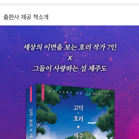
퀵 퀵》 《촉법소년 살인 사건》 《어제에서 온 남자》 《더 컬트》 《어
두운 숲》 《죽은 집에 관한 기록》 《딜리버》 《닥터 아포칼립스》(공
출판사 제공 책소개
저), 소설집 《한밤중에 나 홀로》 《괴담수집가》 《금요일의 괴담
회》 《죽지 못한 자들의 세상에서》 등이 있다. 장편소설 《뒤틀린
집》이 영화, 《살롱 드 홈즈》가 드라마로 제작되었으며 《고시원
기담》은 영화 제작을 앞두고 있다.