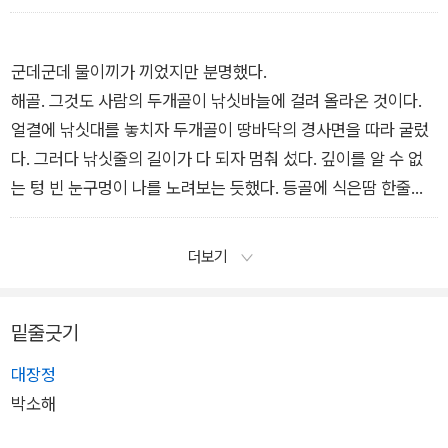
“안 돼요. 그래도….”
잠시 후 형석이가 우는 소리가 간간이 들렸다.
“나 때문에… 할마니… 제발… 돌아가신 하르바지를 생각허여이
군데군데 물이끼가 끼었지만 분명했다.
라도. 또… 경헌 일… 일어나민… 안… 되어마씸….”
해골. 그것도 사람의 두개골이 낚싯바늘에 걸려 올라온 것이다.
“걱정허지 말라.”
얼결에 낚싯대를 놓치자 두개골이 땅바닥의 경사면을 따라 굴렀
강 심방은 단호하게 손자에게 말했다. 잠시 후 흐느끼던 형석이가
다. 그러다 낚싯줄의 길이가 다 되자 멈춰 섰다. 깊이를 알 수 없
잠들자 강 심방은 의무실을 나왔다. 무표정한 얼굴로 자신을 향해
는 텅 빈 눈구멍이 나를 노려보는 듯했다. 등골에 식은땀 한줄기
고개를 숙이는 히나타를 무시하고 나에게 말했다.
가 흘러내렸다. 가슴이 미친 듯이 방망이질했다. 갑자기 구역감이
-<구름 위에서 내려온 것> 중에서
치밀어 올랐다.
더보기
“우욱.”
TV나 영화로만 보아왔던 두개골을 실제로 본 건 처음이었다. 나
밑줄긋기
는 위에서 넘어온 쓰디쓴 신물을 삼키며 두개골의 출처를 생각했
다.
대장정
-<등대지기> 중에서
박소해