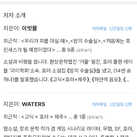
사람들이 있는 곳을 안다며 근처 오름 위로 안내하는데….
저자 소개
<너희 서 있는 사람들>_WATERS / 한경면 차귀도
지은이:
이빗물
2년 동안 불륜 사건만 맡았던 탐정 경원과 조수 기은에게 무려 1
저자파일
신간알림 신청
억짜리 의뢰가 들어왔다. 바로, 시댁에서 말도 없이 데려간 어린
최근작 :
<우리가 피를 마실 때>
,
<밤의 수술실>
,
<처음에는 프
아들을 되찾아달라는 것. 그런데 초췌한 기색의 의뢰인이 알려준
린세스가 될 예정이었다>
… 총 9종
(모두보기)
시댁의 주소는 무인도로 알려진 차귀도였다.
소설과 비평을 씁니다. 환상문학웹진 ‘거울’ 필진, 호러 출판 레이
블 ‘괴이학회’소속. 호러 소설집 《밤의 수술실》을 냈고, 〈14번 송
<청년 영매-모슬포의 적산가옥>_이작 / 대정읍 모슬포항
하나〉를 발표했습니다. 《고딕×호러×제주》, 《하얀색 음모》, 《처
제주에 한 달 살기를 하러 간 누나가 느닷없이 집을 사겠다고 한
음에는 프린세스가 될 예정이었다》, 《당신이 찾아 헤매는 건 책
뒤로 인우는 기묘한 꿈을 연달아 꾼다. 위험을 경고하는 꿈. 찜찜
이 아니야!》 등에 참여했습니다.
한 마음에 찾아간 누나네 집에는 무언가 섬뜩한 것이 돌아다닌다.
지은이:
WATERS
저자파일
신간알림 신청
그리고 누나는… 인우가 아는 누나가 아니었다.
최근작 :
<고딕 × 호러 × 제주>
… 총 1종
(모두보기)
<구름 위에서 내려온 것>_박소해 / 송악산 해안 동굴 진지
웹소설, 장르 문학 작가 겸 게임 시나리오 라이터. 무협, SF, 호러,
송악산 동굴 진지를 만들기 위해 강제 노동에 동원된 고씨촌 사람