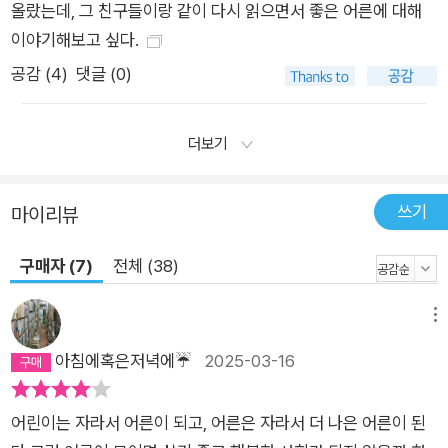
나 아름답고 든든한 말인지 여실히 드러낸다. 선생님들이 나만 꼭
올랐는데, 그 친구들이랑 같이 다시 읽으면서 좋은 어른에 대해
집어 사랑하지 않더라도, 사랑받는 아이 중 하나라는 사실만으로
이야기해보고 싶다.
도 충분했다. 사랑은 자격을 갖추지 않아도 받을 수 있는 것이다.
공감 (
4
)
댓글 (0)
나만이 아니었을 것이다. 학교에 있는 동안만큼은 가정의 그늘을,
폭력을, 냉담함을, 긴장과 불안을 잊을 수 있던 아이들이. (…) 학
더보기
교가 아니었다면 모르고 살았을 좋은 것들이 학교에 있었다. 학교
시설은 누구의 눈치도 보지 않고 모두가 공평하게 사용할 수 있었
다. 모두의 것이니까 내 것이기도 했다. (…) 어떤 아이에게는 학
쓰기
마이리뷰
교가 자신이 머무를 수 있는 가장 밝은 장소다. 어떤 아이에게는
구매자 (7)
전체 (38)
수업 시간이 하루 중 가장 안정적인 시간이다. 어떤 아이에게는
학교의 나무 한 그루, 꽃 한 송이가 숨통을 틔워주는 휴식이 된다.
메뉴
어떤 아이에게는 학교 급식이 가장 균형 잡힌 식단이다. 어떤 아
이에게는 선생님의 사랑이 절대적으로 필요하다. 죄책감이나 책
아침에혹은저녁에☔
2025-03-16
임감 없이 그저 받기만 해도 되는 사랑이. - 168~171쪽 어린이,
청소년은 누구보다 타고난 조건의 영향을 많이 받는 사람들이다.
어린이는 자라서 어른이 되고, 어른은 자라서 더 나은 어른이 된
아직 스스로 생계를 책임질 수도 없고, 정치적 권리도 제한적이라