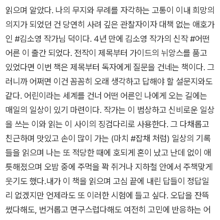
린이가 시민의 한 사람으로서, 나아가 인류의 일원으로서 더 많이
읽으며 알았다. 나의 무지와 무례를 자각하는 고통이 이내 희망의
환영받으면 좋겠다. 유산은 그렇게 다음 세대로 이어진다고 믿는
의지가 되었던 건 당연히 사려 깊은 관찰자이자 대책 없는 애호가
다. - 79~80쪽 많은 어른들이 어린이를 대하기 어려워하고, 심
인 #김소영 작가님 덕이다. 4년 만에 김소영 작가의 신작 #어떤
지어 오늘의 어린이가 누리는 것들을 시샘하기도 하는 것은 어린
어른 이 출간 되었다. 전작이 제목부터 가이드의 뉘앙스를 품고
이를 자주 보지 못하기 때문이다. 동시대 어린이의 삶을 구체적으
있었다면 이번 책은 제목부터 독자에게 질문을 건네는 책이다. 그
로 알지 못한 채 자기가 잘 아는 단 한 명의 어린이, 즉 과거의 자
러니까 어쩌면 이건 꼼꼼히 오래 생각하고 답해야 할 설문지와도
신에 비추어 오늘의 어린이를 판단하고 평가한다. “어린이를 이
같다. 어린이라는 세계를 건너 어떤 어른인 나에게 오는 길에는
해하려면 눈앞의 어린이를 보아야 한다.”(285~286쪽) 일상에
매일의 일상이 있기 마련이다. 작가는 이 범상하고 신비로운 일상
서 마주치는 어린이들을 조금 더 유심히 보고, 어린이와 관련된
을 쓰는 이와 읽는 이 사이의 징검다리로 사용한다. 그 다채롭고
소식에 귀를 기울이다 보면 그동안 못 보던 것들이 눈에 들어올
친근하며 맛있고 손이 많이 가는 (마치 #잡채 처럼) 일상의 기록
것이다. 어린이처럼 힘이 약해서 충분한 권리를 누리지 못하는 사
들을 읽으며 나는 또 적당한 때에 호되게 혼이 났고 난데 없이 애
람들, 타인에게 의지해야만 생존할 수 있는 사람들이 보일 것이
틋해졌으며 오밤 중에 주먹을 꽉 쥐거나 지하철 안에서 주책맞게
다. 다시 말해서 어린이와 어른이 서로를 보아야 한다는 말은 다
웃기도 했다.내가 이 책을 읽으며 고심 끝에 내린 답들이 정답일
양한 정체성을 가진 시민들이 더 자주, 일상적으로 마주쳐야 한다
리 없겠지만 언제라도 또 이러한 시험에 들고 싶다. 오답을 잔뜩
는 말과 다르지 않다. 작가가 세심하게 포착한, 어린이가 어른을
썼다해도, 번거롭고 면구스럽다해도 여전히 고민에 반응하는 어
보고 어른이 어린이를 보는 장면들을 통해 독자는 다양한 존재들