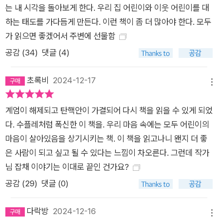
는 내 시각을 돌아보게 한다. 우리 집 어린이와 이웃 어린이를 대
았다. 그보다는 한 사람이 어린이의 마음을 가장 안쪽에 두고 동
하는 태도를 가다듬게 만든다. 이런 책이 좀 더 많아야 한다. 모두
심원을 그리듯 청소년을 거쳐 어른으로 성장해가는 흐름을 따르
가 읽으면 좋겠어서 주변에 선물함
며, 어린이와 어른 ‘사이’와 어린이가 어른이 되기까지의 ‘과정’
공감 (
34
)
댓글 (4)
모두를 살폈다. 흔히 동심을 잃고 어른이 된다고 하지만, 어린이
가 어느 날 갑자기 청소년이 되고 청소년이 하루아침에 어른이 되
초록비
2024-12-17
는 게 아닌 것처럼 동심 또한 잃어버리고 다음 단계로 넘어가는
메뉴
것이 아니다. 마음이 자란다는 것은 전 단계의 마음을 버리고 떠
계엄이 해제되고 탄핵안이 가결되어 다시 책을 읽을 수 있게 되었
나는 것이 아니라, 동심원을 그리는 것이다. 어린이의 마음을 가
다. 수플레처럼 폭신한 이 책을. 우리 마음 속에는 모두 어린이의
장 안쪽에 두고, 차차 큰 원을 그려가는 것. 정확히 말하면 원은
마음이 살아있음을 상기시키는 책. 이 책을 읽고나니 왠지 더 좋
아닐 수도 있다. 나 자신의 마음을 돌아보면 어느 부분은 푹 꺼지
은 사람이 되고 싶고 될 수 있다는 느낌이 차오른다. 그런데 작가
고 어느 부분은 부풀어 올라 모양이 좀 이상한 도형이 되어 있다.
님 잡채 이야기는 이대로 끝인 건가요?
어린 시절 중에는 다시는 생각하고 싶지 않은 깊은 골짜기들도 있
다. 어느 부분은 제대로 자라지 못했지만 나중에 열심히 메워서
공감 (
29
)
댓글 (0)
꽤 괜찮은 모양으로 만들기도 했다. 어쨌거나 나라는 사람의 안쪽
으로 걸어 들어가면 어린이의 마음이 있다. 내내 그 마음만 들여
다락방
2024-12-16
메뉴