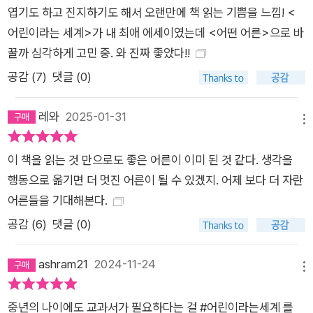
이만 누릴 수 있는 혜택을 따로 만드는 것이다. ‘어린이 박물관’이
엽기도 하고 진지하기도 해서 오랜만에 책 읽는 기쁨을 느낌! <
나 ‘키즈 카페’를 만들고, 교육 프로그램을 체험이나 놀이의 방식
어린이라는 세계>가 내 최애 에세이였는데 <어떤 어른>으로 바
으로 진행하는 것을 예로 들 수 있다. 이런 방식의 유익함과 편리
꿀까 심각하게 고민 중. 와 진짜 좋았다!!
함이 분명히 있지만, 김소영 작가는 어린이와 어른이 수시로 서로
공감 (
7
)
댓글 (0)
를 보아야 한다는 것, 같은 공간에서 같은 혜택을 누리며 동등한
시민임을 경험해야 한다는 것을 거듭 강조한다. 어린이는 어른을
레와
2025-01-31
메뉴
보며 세상을 살아가는 법을 배우고, 어른은 어린이를 보며 다음
세대의 새로운 감각이나 달라진 가치관을 익힐 수 있기 때문이다.
이 책을 읽는 것 만으로도 좋은 어른이 이미 된 것 같다. 생각을
‘어린이를 위한 전시’도 좋지만, 어린이도 이해할 수 있는 설명이
행동으로 옮기면 더 멋진 어른이 될 수 있겠지. 어제 보다 더 자란
따르는 ‘모두를 위한 전시’가 나는 더 좋다. 그런 공간에서 어린이
어른들을 기대해본다.
들이 역사와 문화를 존중하는 어른들의 모습을 보면 좋겠다. 연구
공감 (
6
)
댓글 (0)
하고 전시하는 어른들, 주의 깊게 유물을 감상하고 탐구하는 어른
들의 모습이 어린이에게는 체험이나 기념품만큼이나 기억에 남
ashram21
2024-11-24
메뉴
을 것이다. 나는 박물관이 좋다. 박물관의 전시물들은 공공의 유
산이다. 나한테 그걸 볼 권리가 있다는 점이 좋다. 박물관에서 어
중년의 나이에도 교과서가 필요하다는 걸 #어린이라는세계 를