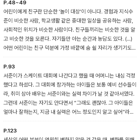
소에서 어린이와 어른이 서로 바라보고 대화하고 스쳐 지나가는
작은 역할을 받은 건지도 모른다. 그래도 나는 최선을 다해 ‘독서
P.48~49
다양한 순간들이 등장한다. 법과 제도, 역사와 문화의 얼굴을 한
교실 선생님’ 역할을 할 생각이다. 그 야심으로 오늘도 수업을 준
어린이에게 친구란 단순한 ‘놀이 대상’이 아니다. 경험과 지식수
어른과 그 울타리 안에서 내일의 어른으로 성장해가는 어린이의
비한다. 나는 눈을 감고 숨을 크게 들이쉰다.
준이 비슷한 사람, 학교생활 같은 중대한 일상을 공유하는 사람,
모습도 볼 수 있다. 어린이 가까이에서 쓴 이 생동감 넘치는 일화
사회적인 위치가 비슷한 사람이다. 친구들끼리는 비슷한 것을 알
들을 통해 독자는 어린이의 시선이 닿는 자리에 있어야 할 어른의
고 비슷한 것을 모른다. 자기들만 아는 순간과 농담도 있다. (…)
모습을 그려볼 수 있다. 어린이가 미래를 살아갈 사람이라면, 어
어떤 어린이는 친구 덕분에 가정 바깥에 숨 쉴 자리가 생기기도
른은 그 미래를 상상할 수 있는 밑그림을 보여주는 사람이다. 우
한다. 어린이에게 가정은 거의 절대적인 조건이지만 모든 어린이
리가 ‘어떤 어른’이 되기로 하느냐에 따라 우리의 미래는 달라질
에게 가정이 이상적인 환경일 리 없다. 어린이는 친구와 어울리면
P.93
것이다.
서 잠시 가족의 사정을 잊을 수도 있고 위로를 얻거나 희망을 가
서준이가 스케이트 대회에 나간다고 했을 때 어머니는 내심 걱정
질 수도 있다. 이 어려운 시기에 집 안의 무거운 공기를 감지하고
했다고 하셨다. 그 대회에 참가하는 아이들은 보통 예비 선수들이
있는 어린이라면 친구가 얼마나 필요할 것인가. 어린이에게 친구
라, 취미 삼아 배우는 서준이와는 실력 차이가 날 것 같아서였다.
는 삶을 구성하는 실질적인 요소다.
그런데 서준이는 자기도 안다면서 “그래도 괜찮아. 그 아이들은
얼마나 잘하는지, 지금 내 실력은 어느 정도인지 알고 싶어”라고
했단다. 나는 그 작은 심장에 얼마나 큰 용기가 들어 있는 걸까 싶
었다. 어린이도 어른처럼, 삶을 진지하게 여긴다.
P.123
세상의 어떤 부분이 영원히 변하지 않을 것 같을 때, 변화를 위해