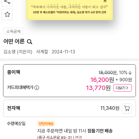
소득공제
어떤 어른
김소영
(지은이)
사계절
2024-11-13
종이책
18,000
원,
10%
16,200
원
+ 900원
13,770
원
카드최대혜택가
더보기
전자책
11,340
원
수령예상일
양탄자배송
지금 주문하면 내일 밤 11시
잠들기전 배송
(중구 서소문로 89-31 )
변경