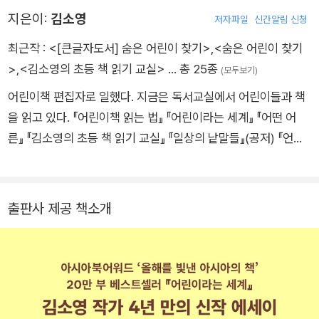
지은이:
김소영
저자파일
신간알림 신청
최근작 :
<[큰글자도서] 숨은 어린이 찾기>
,
<숨은 어린이 찾기
>
,
<김소영의 초등 책 읽기 교실>
… 총 25종
(모두보기)
어린이책 편집자로 일했다. 지금은 독서교실에서 어린이들과 책
을 읽고 있다. 『어린이책 읽는 법』 『어린이라는 세계』 『어떤 어
른』 『김소영의 초등 책 읽기 교실』 『일상의 낱말들』(공저) 『언니
에게 보내는 행운의 편지』(공저) 등을 썼다.
출판사 제공 책소개