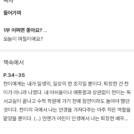
목차
들어가며
『어린이라는 세계』를 통해 어린이를 새롭게 발견하고 인식하게
된 사람들은 자연스럽게 ‘그렇다면 나는 어떤 어른이 되어야 할
1부 어쩌면 좋아요?
까?’라는 물음을 던지게 된다. 이 물음 앞에서 작가는 ‘어떤’의 자
오늘이 며칠이에요?
리를 채우기보다는 어린이가 어른을 보고 있음을, 보면서 배우고
깨닫고 변화하고 있음을 말한다. 어린이와 어른의 관계를 생각할
때 흔히 작고 약하고 미성숙한 어린이를 어른이 지켜보는 장면을
책속에서
떠올리지만, 어린이 역시 어른을 보고 있다는 것이다. 어른을 보
면서 세상이 어떤 곳인지 배우고, 어떻게 살아야 하는지 궁리하며
P.34~35
하루하루 성장해가는 것이 어린이가 하는 일이다. 이 과정을 기억
찬이에게는 내가 일생의, 일상의 한 조각일 뿐이다. 퇴장한 건 찬
하고 짐작할 수 있는 어른이라면, ‘어떤 어른’이어도 좋다고 작가
이가 아니라 나였다. 내 아쉬움이나 애틋함과 상관없이 찬이는 독
는 말하고 있다. 어린이에게는 다양한 어른이 필요하기 때문이다.
서교실이 끝나고 수학 학원에 가기 전에 잠깐이라도 놀아야 했던
것이다. 찬이의 극에서 나는 안경을 가져다주는 아주 작은 역할을
『어떤 어른』에는 작가의 일터인 독서교실을 비롯해 세탁소, 동네
맡았을 뿐이다. (…) 언젠가 어린이 인생에서 나는 퇴장한 배우가
식당, 산책로 같은 일상의 공간과 학교, 도서관, 박물관 등 공공장
될 것이다. 언제 등장해서 무슨 역할을 했는지 기억하기 어려운