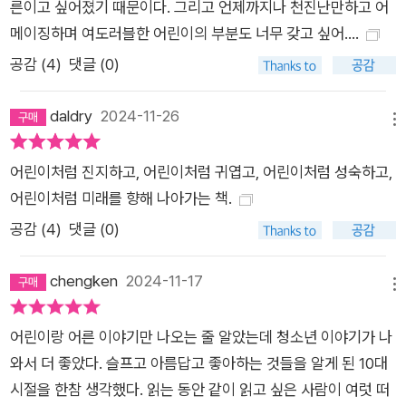
른이고 싶어졌기 때문이다. 그리고 언제까지나 천진난만하고 어
이 서로의 삶에 자연스럽게 등장하고 퇴장하는 사회의 모습을 그
메이징하며 여도러블한 어린이의 부분도 너무 갖고 싶어….
려볼 수 있을 것이다. 자격을 갖추지 않아도 누릴 수 있는 것들 어
공감 (
4
)
댓글 (0)
린이와 청소년의 일상에서 확인하는 공공성의 가치 이 책에는 양
육자, 학교 선생님, 상점 주인, 이웃 등 어린이가 실생활에서 만나
daldry
2024-11-26
는 어른뿐만 아니라 법과 제도, 역사와 문화의 얼굴을 한 어른도
메뉴
등장한다. “우리를 키우고 가르친 세대가 그 없던 ‘하나’를 만든
어린이처럼 진지하고, 어린이처럼 귀엽고, 어린이처럼 성숙하고,
덕분에 우리가 더 많은 것을 요구하는 세대가 되었다”(122쪽)라
어린이처럼 미래를 향해 나아가는 책.
는 언급처럼 공교육, 박물관, 어린이보호구역, 문화 예술 등 앞선
세대가 마련해 모두가 누릴 수 있게 된 것들 역시 또 다른 형태의
공감 (
4
)
댓글 (0)
‘어른’이라고 할 수 있다. 김소영 작가는 특히 어린이, 청소년이
많은 시간을 보내는 학교라는 공간을 통해 누구나 공평하게 누리
chengken
2024-11-17
메뉴
는 것, 타고난 조건이나 환경에서 벗어나 한 사람의 시민으로서
향유할 수 있는 것의 가치를 보여준다. 그 자신이 신뢰할 수 있는
어린이랑 어른 이야기만 나오는 줄 알았는데 청소년 이야기가 나
어른들과 아름다운 교정, 훌륭한 시설을 갖춘 학교 덕분에 청소년
와서 더 좋았다. 슬프고 아름답고 좋아하는 것들을 알게 된 10대
기의 어두운 터널을 지나왔던 경험을 꺼내놓으며 ‘공공성’이 얼마
시절을 한참 생각했다. 읽는 동안 같이 읽고 싶은 사람이 여럿 떠