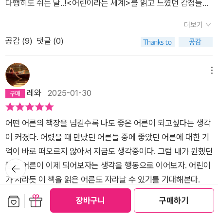
다행히도 쉬는 날..!<어린이라는 세계>를 읽고 느꼈던 감정들을
점에서 문화 예술은 특정 계층의 전유물이 될 수 없다. 코로나19
기억한다. 구체적으로 어떤 문장들이었는지 당장 기억은 안 나지
시대에 개인적인 기회로 전시회나 공연장을 찾고 예술 교육을 받
더보기
만 내 마음을 움직였던 문장들에 나중에 책을 펼쳐도 같은 감정이
은 어린이들이 있는가 하면, 학교 수업을 제외한 일체의 활동으로
공감 (
9
)
댓글 (0)
들 수 있도록 밑줄을 그어놓았다. 책에 낙서를 포함한 어떤 흔적
부터 소외된 어린이들도 있었다. 문화 예술 교육은 시민 교육이
도 일절 남기는 걸 안 좋아했고 지금도 그렇지만 한시적으로 내게
다. 공공성을 강화하지 않으면 계층 간의 격차뿐 아니라 세대 안
그것을 허용했던 시기에 읽었던 책이 <어린이라는 세계>여서
에서의 이해와 소통에도 큰 어려움이 생길 것이다. - 83~85쪽
메뉴
여러 군데 밑줄이 그어져 있다.이 저자와의 만남을 무척 기대하고
어린이가 문화 예술에 접근할 수 있는 쉬운 길이 많아질수록, 남
레와
2025-01-30
있었다. 전작은 다 읽고 어머니댁에 있는 책장에 꽂아두었는데
녀노소 누구나 누릴 수 있는 공공의 영역이 많아질수록 우리는 더
(부동산 이슈) 이번 만남에서 사인을 받기 위해 일부러 어머니댁
다양한 소통과 이해의 방식을 가진 미래로 나아갈 수 있다. 이와
어떤 어른의 책장을 넘길수록 나도 좋은 어른이 되고싶다는 생각
에 들러 책을 가지고 왔다. 거리가 아주 멀진 않아도 왕복 두 시간
같이 이 책은 학교, 문화 예술, 각종 시설과 제도 등을 통해 공공
이 커졌다. 어렸을 때 만났던 어른들 중에 좋았던 어른에 대한 기
은 걸리기에 쉬운 결정은 아니었지만 내가 즐겁게 읽었던 책에 사
성의 가치를 강조하며, 어린이와 청소년을 위한 일이 우리 모두의
억이 바로 떠오르지 않아서 지금도 생각중이다. 그럼 내가 원했던
인을 받고 싶었다.<어떤 어른>을 받아서 저자와의 만남 전까지
미래를 위한 일임을 다시금 분명히 보여주고 있다.
뒤로가
좋은 어른이 이제 되어보자는 생각을 행동으로 이어보자. 어린이
기
다 읽기 위해 열심히 읽었으나 2/3 밖에 읽지 못 했는데 막상 가
가 자라듯 이 책을 읽은 어른도 자라날 수 있기를 기대해본다.
니까 당연히 다 못 읽었을 거라는 전제로 이야기를 풀어주셔서 죄
보관함담기
선물하기
책감 없이 행사에 임했고 듣는 내내 마음이 편했다.작가님은 MB
장바구니
구매하기
더보기
TI 자격증이 있는 전문가이시다. 작가님의 블로그를 통해 읽은
공감 (
3
)
댓글 (0)