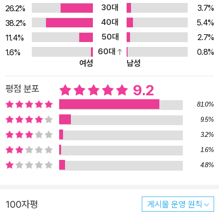
30대
3.7%
26.2%
태도를 보이는 사람도 있었고, ‘노 키즈 존’은 어린이에 대한 명백
40대
5.4%
38.2%
한 차별임을 주장해왔던 작가에게 어쩔 수 없는 상황들을 예로 들
50대
2.7%
11.4%
며 현실적이지 못하다고 비난하는 사람도 있었다. 김소영 작가는
60대
0.8%
1.6%
타협할 수 없는 부분과 사정을 헤아리며 조율해갈 수 있는 부분을
여성
남성
단호하게 구분하며, 오래 고민하고 준비한 대답을 내놓는다. 나는
‘노 키즈 존’이라는 ‘쉬운 말’이 없어지면 좋겠다. 말과 함께 그 개
9.2
평점 분포
념도 낡은 것이 되어 사라지면 좋겠다. 카페에 식당에 ‘노 키즈
81.0%
존’이라고 써 붙이는 간단한 해결책보다, 서로의 사정을 헤아리고
9.5%
조율해가는 번거롭고 불편한 해결책이 더 합리적이다. (…) 깨지
3.2%
기 쉬운 장식품이 많아서 어린이 출입이 어렵다거나, 난간이 위험
1.6%
해서 어린이 출입을 제한한다거나, 음식이 뜨거워서 어린이가 돌
4.8%
아다니면 위험하기 때문에 어린이 동반석을 어디어디로 제한한
다거나, 여러 이유를 설명하는 게 맞는다고 생각한다. 그래 봤자
결론은 똑같다고 하더라도, ‘노 키즈 존’이라는 말로 차별을 당연
100자평
게시물 운영 원칙
시해서는 안 된다. 좋을 때나 나쁠 때나 ‘쉬운 말’은 영향력이 강