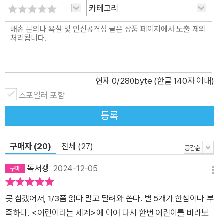
하기 때문이다. (…) 어린이의 출입을 제한해야 할 때는 오직 어린
카테고리
이를 보호해야 할 때뿐이다. - 264~268쪽 이처럼 이 책의 많은
부분은 독자와 작가의 직간접적인 대화 속에서 쓰였다. 공감과 지
지의 말도, 날 선 비난도, 간절한 질문도 모두 오늘의 어른, 당대
한국 사회의 모습인 만큼 거기서 출발하는 것은 어쩌면 당연한 일
이다. 작가의 응답에 독자들은 또 한 걸음 더 나아간 질문을 던질
현재
0
/280byte (한글 140자 이내)
것이다. 어린이가 자라서 어른이 되는 동안, 이미 어른인 우리는
스포일러 포함
더 나은 어른이 되기 위해 묻고 또 답할 것이다. “나라는 사람의
등록
안쪽으로 걸어 들어가면 어린이의 마음이 있다” 어떤 어린이가
어떤 어른이 되기까지 김소영 작가가 어린이 이야기를 힘주어 하
구매자 (20)
전체 (27)
는 것은 당연히 어린이만 보호하고 존중하겠다는 뜻이 아니다. 이
책의 독자인 우리 어른들이 한때 어린이였듯이, 오늘의 어린이도
독서괭
2024-12-05
메뉴
청소년이 되고 어른이 될 것이다. 따라서 어린이에게 보내는 사랑
과 지지는 한 사람의 인생 전체에 대한 응원이자 존중이라고 볼
못 참겠어서, 1/3쯤 읽다 말고 달려와 쓴다. 별 5개가 한참이나 부
수 있다. 이러한 관점에서 이 책은 한쪽에 어린이, 한쪽에 어른을
족하다. <어린이라는 세계>에 이어 다시 한번 어린이를 바라보
두고 그 사이에서 발생하는 문제를 해결해가는 식으로 쓰이지 않