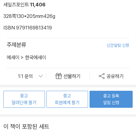
세일즈포인트
11,406
328쪽
130*205mm
426g
ISBN 9791169813419
주제분류
신간알림 신청
에세이
>
한국에세이
선물하기
공유하기
중고
중고
중고 등록
알라딘에 팔기
회원에게 팔기
알림 신청
이 책이 포함된 세트