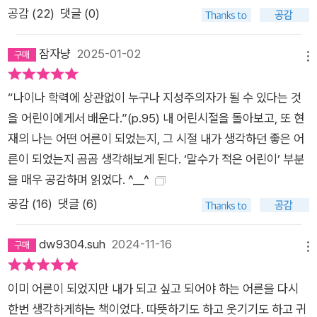
공감 (
22
)
댓글 (0)
열일곱 살, 열여덟 살이었으니 그런 기관이 생기는 건 전혀 이상
하지 않다. (…) 우리가 그날 느낀 것의 정체는 무엇일까? 그저 ‘감
잠자냥
2025-01-02
수성 예민한 아이들’의 한때였을까? 나는 그렇게 생각하지 않는
메뉴
다. 세월이 오래 흐르고 생각해보니 우리가 느낀 건 예술에 대한
“나이나 학력에 상관없이 누구나 지성주의자가 될 수 있다는 것
경외감이었다. 너무 아름다우면 감동을 받을 수 있다는 걸 알게
을 어린이에게서 배운다.”(p.95) 내 어린시절을 돌아보고, 또 현
된 것이다. 적어도 나는 두려울 만큼 놀랐다. - 176~177쪽 어른
재의 나는 어떤 어른이 되었는지, 그 시절 내가 생각하던 좋은 어
을 가만히 지켜보며 세상을 배우던 어린이는 몸과 마음에 영원한
른이 되었는지 곰곰 생각해보게 된다. ‘말수가 적은 어린이’ 부분
아름다움을 새기는 청소년기를 지나 자신만의 빛을 발하는 어른
을 매우 공감하며 읽었다. ^__^
이 된다. 그리고 다음에 오는 어린이를 맞이한다. 그 과정은 단절
공감 (
16
)
댓글 (6)
없이 이어진다. “어린이였던, 청소년이었던, 어른이었던 날들 내
내 나는 나였다.”(6쪽) 어떤 어린이가 어떤 어른이 되기까지, 그
dw9304.suh
2024-11-16
여정을 담은 이 책은 인생에 대한 진솔한 탐구라고 보아도 좋을
메뉴
것이다. 어른이 어린이를 보듯이 어린이도 어른을 본다 어른이 사
는 모습을 보면서 산다는 게 어떤 건지 배운다 어린이를 위하는
이미 어른이 되었지만 내가 되고 싶고 되어야 하는 어른을 다시
방식으로 가장 흔히 볼 수 있는 것은 어린이만을 위한 공간, 어린
한번 생각하게하는 책이었다. 따뜻하기도 하고 웃기기도 하고 귀