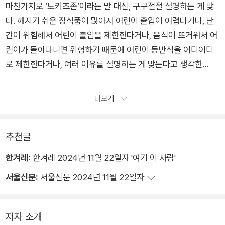
운 해결책이다.
마찬가지로 ‘노키즈존‘이라는 말 대신, 구구절절 설명하는 게 맞
나는 이 어려운 문제를 어렵게 풀고 싶다. 평등을 찾아가는 길
다. 깨지기 쉬운 장식품이 많아서 어린이 출입이 어렵다거나, 난
은 원래 어려운 법이니까.
간이 위험해서 어린이 출입을 제한한다거나, 음식이 뜨거워서 어
나는 ‘노키즈존‘이라는 ‘쉬운 말‘이 없어지면 좋겠다. 말과 함
린이가 돌아다니면 위험하기 때문에 어린이 동반석을 어디어디
께 그 개념도 낡은 것이 되어 사라지면 좋겠다. 카페에 식당에 ‘노
로 제한한다거나, 여러 이유를 설명하는 게 맞는다고 생각한
키즈존‘이라고 써 붙이는 간단한 해결책보다. 서로의 사정을 헤아
다. 그래 봤자 결론은똑같다고 하더라도, ‘노 키즈 존‘이라는 말
리고 조율해가는 번거롭고 불편한 해결책이 더 합리적이다.
로 차별을 당연시해서는 안 된다. 좋을 때나 나쁠 때나 ‘쉬
더보기
운 말‘은 영향력이 강하기 때문이다. 손님이 헛걸음하지 않게 홈
페이지나지도 앱에 미리 표시를 한다면, 적어도 ‘몇 세 미만 출
추천글
입 제한‘ ‘몇 세 이상 출입 가능‘ 등으로 돌려 말하면 좋겠다. 역
시 결론은 똑같더라도 최소한 그 과정이 번거롭기라도 해야 되
한겨레:
한겨레 2024년 11월 22일자 '여기 이 사람'
는 것 같다. 더 좋은 방법이 생각날 때까지, 나는 어린이 출입 제
서울신문:
서울신문 2024년 11월 22일자
한 구역에 대해서만큼은 복잡하게 말하고 싶다.
저자 소개