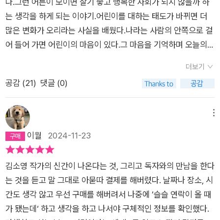
다.그런 어른이 모이면 살기 좋고 행복한 사회가 되지 않을까 하
주어진 환경을 고스란히 받아들일 수밖에 없다. 그렇기 때문에 특
는 생각을 하게 되는 이야기.어린이를 대하는 태도가 바뀌면 더
별한 자격 없이 누구나 두루 누릴 수 있는 것들, 공평하게 주어지
많은 변화가 오리라는 사실을 배웠다.나라는 사람의 안쪽으로 걸
는 권리가 더욱 소중하고 절실하다. 독서교실에서 책을 매개로 어
어 들어 가면 어린이의 마음이 있다.그 마음을 기억하며 오늘의
린이와 만나는 작가는 특히 문화 예술 영역에서의 공공성을 강조
어린이와 함께 살아간다.어린이와 가까이 지내며 세상을 새롭게
더보기
한다. 책, 공연, 전시 등 문화 예술의 각 영역은 한 사회가 축적해
배운다.어린이를 따라서 나도 성큼성큼 미래로 간다.
온 총체적 역량을 다채로운 방식으로 표현하며 동시대의 감각을
공감 (
21
)
댓글 (0)
형성한다. 어린이는 문화 예술을 통해 공통의 언어와 미감, 가치
관, 표현 양식을 익히며 한 사회의 구성원이 되고, 어른은 어린이
메뉴
가 보여주는 새로운 감각과 표현을 접하며 미래를 체험한다. 어린
이월
2024-11-23
이에게 문화 예술은 세상을 배우는 길인 동시에 세상에 자신을 드
러내는 일이기도 하다. 작품을 이해하고, 작가의 의도를 알고, 맥
김소영 작가의 신간이 나온다는 것, 그리고 독자와의 만남을 한다
락을 이해하고, 다른 감상자를 만나는 것. 어린이 자신이 창작자
는 것을 듣고 말 그대로 아묻따 결제를 해버렸다. 날짜나 장소, 시
가 될 때도 그렇게 전달되는 작품을 추구하게 해야 한다. 문화 예
간도 생각 않고 우선 구매를 해버려서 나중에 ’슬슬 연락이 올 때
술은 사회적인 것이기 때문이다. (…) 사회적이면서 동시에 개인
가 됐는데‘ 하고 생각을 하고 나서야 구체적인 정보를 확인했다.
적인 변화를 일으키는 것. 그것이 문화 예술이 하는 일이다. 그런