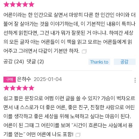
다보고 살아도 곤란하지만 결코 잊으면 안 된다. 내 삶은 단절되
지 않았기 때문이다. - 293~294쪽 동심에 대한 오해는 어린이
어른이라는 한 인간으로 살면서 마땅히 다른 한 인간인 아이와 더
와 어른의 세계를 떼어놓는다. 동심을 아름답고 순수한 것으로 찬
불어 잘 살아가는 것을 이야기하는데, 이 기본적인 내용이 특히나
미하거나 철없는 생각으로 치부하면서 어른에게는 없는 것, 어린
선하게 읽힌다면, 그건 내가 뭐가 잘못된 거 아니냐. 하여간 세상
이만 가진 것으로 바라볼 때 어린이는 대상화될 수밖에 없고 삶의
의 모든 글자 아는 어른들이 이 책을 읽고 모르는 어른들에게 읽
연속성은 보이지 않게 된다. 작가는 어린이, 청소년, 어른으로 이
어주고 그러면서 다같이 기본만 하자.
어지는 3부 구성을 통해 동심이 살아가는 동안 어떻게 모습을 바
공감 (
24
)
댓글 (2)
꾸며 면면히 이어지는지, 활짝 꽃을 피우기도 하고 무참히 깎여
나가기도 하면서 인생을 어떻게 이끌어 가는지 공들여 묘사한다.
은하수
2025-01-04
메뉴
흔히 어린이와 어른 사이에 있다고 여겨지는 청소년기의 경험과
감정을 비중 있게 서술한 이유도 그 때문이다. 나는 그 언니의 이
쉽고 짧은 문장으로 어쩜 이런 글을 쓸 수 있지? 가슴이 벅차오르
름도 얼굴도 기억이 안 나는데, 언니의 노래가 시작된 순간 우리
면서 내 스스로가 더 좋은 어른, 좋은 친구, 친절한 사람으로 어린
를 감싼 분위기는 생생하게 기억한다. 그렇게 아름다운 순간은 누
이를 생각하고 좋은 세상을 위해 노력하고 싶다는 마음이 된다.
구도 잊을 수 없는 법이다. 자신은 잊었다고 생각할지라도 몸 한
어른이 된 그때 그 어린이를 보며 ˝시간이 흐른다는 사실에서 용
구석에 영원히 새겨져서 못난 것을 덜 미워하거나 고운 것을 더
기를 얻는˝ 어떤 어른에 나도 포함!
좋아하게 만드는 일을 부지런히 수행하고 있을 것이다. 우리 모두