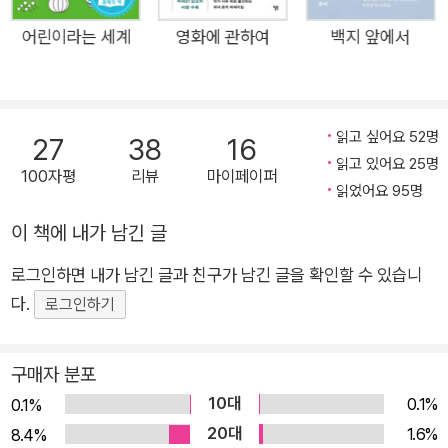
는 어린이에게 반갑게 인사하는 어른과 그 소리에 기운을 얻는 어
린이의 짧은 만남, 어린이의 부탁에도 턱에 걸친 마스크를 올리지
어린이라는 세계
영화에 관하여
백지 앞에서
않는 무심한 어른의 모습 등 어린이와 어른이 만나는 구체적인 생
활 세계로 독자를 초대한다. 인물과 상황이 눈앞에 그려지는 작은
일화들을 통해 독자는 어린이의 눈에 어른이 어떻게 보이는지, 어
읽고 싶어요 52명
27
38
16
린이와 어른이 일상에서 어떻게 만나 영향을 주고받는지 상상하
읽고 있어요 25명
100자평
리뷰
마이페이퍼
며 자신의 자리를 가늠해볼 수 있다. 이웃은 나라는 존재가 실제
읽었어요 95명
로 어디에 있는지 알려준다. 어린이에게 이웃은 이 세상에 ‘진짜’
이 책에 내가 남긴 글
사람들이 산다는 걸 알려준다. 동네 마트에서 아이스크림을 살
때, 모자 달린 외투를 머리에만 걸친 도련님 차림으로 신발주머니
로그인하면 내가 남긴 글과 친구가 남긴 글을 확인할 수 있습니
를 무릎으로 쳐가면서 학교를 오고 갈 때, 어린이는 실재하는 사
다.
로그인하기
람들을 본다. 이웃인 어른들은 알게 모르게 어린이 삶의 배경에
이미 등장한 것이다. 어린이 자신도 이웃으로서 나의 삶에 영향을
구매자 분포
끼치고 있다. 일상적으로, 날마다. - 60~62쪽 독자나 청중의 질
10대
0.1%
0.1%
문이 늘 우호적이었던 것은 아니다. ‘스쿨 존’에서 일부러 장난을
20대
1.6%
8.4%
치는 어린이들 때문에 사고가 나도 어른의 잘못이냐며 공격적인