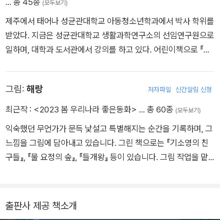
… 총 45종
(모두보기)
제주에서 태어나 성균관대학교 아동청소년학과에서 박사 학위를
받았다. 지금은 성균관대학교 생활과학연구소의 선임연구원으로
일하며, 대학과 도서관에서 강의를 하고 있다. 어린이책으로 『들
개왕』, 『백년책방』, 『달려라, 요망지게!』, 『스스로 가족』, 『우리말
을 지킨 사람들』 등과 그림책 에세이 『고마워요, 그림책』, 『그림
그림:
해랑
저자파일
신간알림 신청
책 숲속을 거닐다』 등을 썼다.
최근작 :
<2023 봄 우리나라 좋은동화>
… 총 60종
(모두보기)
익숙했던 무언가가 문득 낯설고 특별해지는 순간을 기록하며, 그
느낌을 그림에 담아내고 있습니다. 그린 책으로는 『기소영의 친
구들』, 『물 요정의 숲』, 『들개왕』 등이 있습니다. 그림 작업을 맡
은 『국경』으로 제62회 한국출판문화상을 수상했습니다.
출판사 제공 책소개