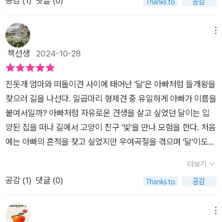
공감 (
1
)
댓글 (0)
났죠.가족의 품을 떠나는 아빠 개에게는 꿈이 있었으니, 바로 들
은 달이 아버지의 욕망을 대신 짊어진 듯한 모습으로 비춰지지만,
개왕을 만나는 거였습니다. 들개왕은 누구에게도 견줄 수 없는 사
여정의 끝에서 달이 부르는 노래가 ‘들개왕의 노래’가 아닌 ‘자신
냥 솜씨와 온 세상을 고요하게 만드는 노래를 부르는 개였죠.그렇
메뉴
의 노래’라는 사실은 중요합니다. 이는 달이 스스로 삶의 주체가
게 아빠가 떠난 뒤 달이는 아파트, 시골집을 전전하게 됩니다. 그
책선생
2024-10-28
되었음을 상징합니다.주인공 달은 반려견과 들개의 경계에 선 존
러다 자신을 알아보는 검정 고양이 ‘빛’을 만나죠.빛은 달에게 멋
재로, 안락한 삶과 야생의 자유 사이에서 갈등하며 스스로의 길을
진 사냥꾼이 될 거라며 같이 떠돌이로 살자고 말합니다.그렇게 달
찾아 나섭니다. 달이 '들개왕'이라는 아빠의 이상을 좇아 야생으
진돗개 엄마와 떠돌이견 사이에 태어난 '달'은 아빠처럼 들개왕을
이의 새로운 여정이 시작됩니다.빛에게 사냥을 하나씩 배우고, 무
로 뛰어드는 과정은, 단순히 생존 기술을 배우는 것 이상으로 자
찾으러 길을 나선다. 일곱마리 형제견 중 유일하게 아빠가 이름을
리생활을 경험하기도 하죠.그리고 아빠에게 말로만 듣던 ‘들개
신의 본성을 찾아가는 내적 여정이었습니다. 이는 어른의 통제와
붙여서일까? 아빠처럼 자유로운 견생을 살고 싶었던 달이는 입
왕’도 만나게 되는데요.반려견인 엄마와 떠돌이 개인 아빠 사이에
보호 속에서 자라던 아이가 스스로의 삶을 선택하는 순간을 은유
양된 집을 떠나 길에서 고양이 친구 '빛'을 만나 모험을 한다. 처음
서 태어난 달이.달이는 어떤 삶을 살아가게 될까요?아파트에서
하며, 독자에게 삶의 주체가 된다는 것의 어려움과 아름다움을 동
에는 아빠의 흔적을 찾고 싶었지만 우여곡절을 겪으며 '달'이도
부터 야생까지 달이가 자신을 찾아가는 여정을 함께 만나보세요!
시에 전합니다.달이 홀로 야생에 적응하지 못하고 방황하던 순간,
들개 무리를 이끄는 들개왕을 만나고 싶어졌다. 견생은 호락호락
#소리샘동화책방 #들개왕 #곽영미글 #해랑그림 #책읽는곰 #정
더보기
검정고양이 빛과의 만남은 전환점이 됩니다. 빛과 달의 관계는 서
하지 않았고 위기도 여러 번 찾아 오지만 길동무였던 '빛'의 도움
체성 #고학년동화 #고학년동화추천 #고학년추천동화 #동화 #
공감 (
1
)
댓글 (0)
로 다르면서도 조화를 이루며, 서로의 결핍을 채워주는 우정을 통
을 받고 의지하며 여정을 이어간다.아름다운 삽화와 동물의 우정
동화추천
해 두 캐릭터는 성장합니다. '달빛'이라는 조합처럼 둘의 유대감
과 연대가 몇 해 전 읽었던 <긴긴밤>의 감동과 비슷한 점도 있었
은 깊이 있게 그려지며, 이는 어린 독자들이 친구와의 관계에서
다. 달이는 들개왕을 만났을지, 들개왕이 들려주는 노랫소리는 어
메뉴