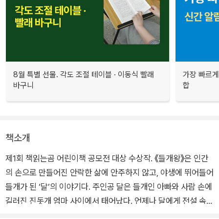
8월 특별 선물. 각도 조절 테이블 · 이동식 빨래
가장 빠르게
바구니
합
책소개
제1회 책읽는곰 어린이책 공모전 대상 수상작. 《들개왕》은 인간
의 손으로 만들어진 안락한 삶에 안주하지 않고, 야생에 뛰어들어
들개가 된 ‘달’의 이야기다. 주인공 달은 들개인 아빠와 사람 손에
길러진 진돗개 엄마 사이에서 태어났다. 언제나 달에게 전설 속
‘들개왕’에 대해 말하던 아빠는 어느 날 밤 홀연히 사라진다. 곧