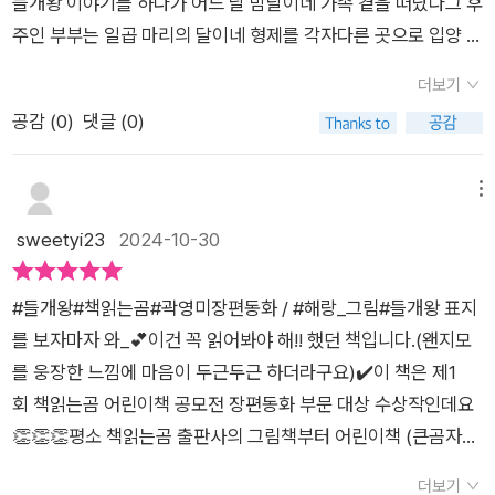
들개왕 이야기를 하다가 어느 날 밤달이네 가족 곁을 떠났다그 후
들개와 인간의 관계를 통해 길들여진 존재가 느끼는 불편함과 자
떠돌이 삶을 포기할 수 없다는 걸 알았다면 엄마는 아빠와 사랑에
주인 부부는 일곱 마리의 달이네 형제를 각자다른 곳으로 입양 보
유에 대한 갈망을 선명히 드러내고 있습니다.특히 아빠의 들개왕
빠지지도, 우리를 낳지도 않았을 테니까. 우리가 태어나고 석 달
내며 엄마, 형제들과 헤어지고입양 간 달이는 보통 개처럼 사람을
에 대한 집착은 이상을 추구하는 것이 아니라, 자신의 욕망을 자
뒤, 보름달이 환한 새벽에 아빠는 목줄을 벗고 마당을 가로질러
더보기
따르지 않는다는이유로 시골 할머니 집에 버려졌다그곳에서 덩
식에게 전가하는 어른들의 모습을 떠올리게 합니다. 책 속의 인간
다시 들판으로 달려 나갔어. 들개왕을 만나러 간거야. 아빠는 한
공감 (
0
)
댓글 (0)
치도 제법 크고 나이도 많아 보이는무서운 인상의 검정고양이
들은 달에게 밥과 잠자리를 제공하며 대가를 요구하거나 이름을
평생 들개왕을 찾아 헤맸거든. 13.들개왕은 희고도 푸르스름한
‘빛’을 만나고빛은 달에게 함께 떠돌이로 살자고 제안한다그러던
통해 달을 소유하려고 합니다. 이러한 설정은 아이들이 가족과 사
털을 가진 들개로, 우리의 옛 조상인 푸른늑대의 마지막 후예야.
중 개장수에게 잡혀간 달은 빛의 도움으로무사히 도망치고 함께
메뉴
회가 요구하는 기대 속에서 자신을 잃지 않는 법을 고민하게 만듭
처음부터 들개로 태어나 어떤 인간에게도 속한 적 없이 숲을 떠돌
떠돌이 생활을 시작하는데..과연 달 앞에는 어떤 여정이 펼쳐질
sweetyi23
2024-10-30
니다. 들개왕과의 조우가 아닌 스스로의 노래를 찾는 달의 모습
며 살고 있대. 바람처럼 빨라서 사냥 솜씨로는 따라올 개가 없다
까?아이가 여러 번 읽을 만큼 좋아한 <들개왕>야생 속에서 달이
은, 다른 이의 기준에서 벗어나 자신의 길을 걷는 용기의 중요성
고 했어. 무엇보다 들개왕은 푸른늑대의 노래를 알고 있대. 보름
의 여정을 함께하는 듯한 스토리와아름다운 일러스트, 우정까지
을 일깨워줍니다.작품은 자유와 야생의 매혹적인 배경을 바탕으
달이 뜨는 날이면 언덕 위에 올라 푸른늑대릐 노래를 부르는데,
#들개왕#책읽는곰#곽영미장편동화 / #해랑_그림#들개왕 표지
느낄 수 있는 책이다가장 나다운 것인지를 보여주며 주체적인 삶
로 자유에는 책임이 따르고, 그 길을 선택하는 용기가 필요하다는
그 노래는 차갑지만 또 부드러워서 온 세상을 고요하게 만든다는
를 보자마자 와_💕이건 꼭 읽어봐야 해!! 했던 책입니다.(왠지모
속고난을 이겨내는 원동력, 용기가 눈부실 만큼 멋지다흥미진진
교훈을 전달하고 있습니다. 들개의 세계를 통해 삶과 죽음, 우정
거야. 누구든 한 번 이라도 그 노래를 들으면 평생 잊지 못한대.
를 웅장한 느낌에 마음이 두근두근 하더라구요)✔️이 책은 제1
함 속 눈부신 성장과 감동까지 더한 책자신의 삶을 자유롭게 선택
과 상실, 꿈과 현실의 경계를 그려내며, 어린 독자뿐만 아니라 어
아빠는 죽기 전에 꼭 그 노래를 듣고 싶다고 몇 번이나 말했지. 4
회 책읽는곰 어린이책 공모전 장편동화 부문 대상 수상작인데요
하고 살아가는 진정한자유를 통해서 독자는 깊은 의미를 느낄 수
른 독자에게도 깊은 울림을 선사합니다.달의 여정은 곧 우리 모두
3.검정고양이가 보여. 검정고양이는 앞서서 힘차게 달리고 있어.
👏👏👏평소 책읽는곰 출판사의 그림책부터 어린이책 (큰곰자리
있으며변화의 도전에 강한 그의 에너지가 느껴졌다바람을 타고
의 이야기이며, 통제와 자유 사이에서 갈등하는 현대인의 고민을
나는 검정고양이를 뒤따라달렸어. '자유가 이런 거구나. 바람을
와 작은곰자리)까지_ 아이가 애정하는 책이 너무너무 많은지
퍼져간 그들의 노래가 들리는듯한 책지금 이 순간을 충만하게 살
더보기