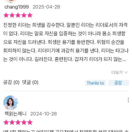
느낄 수 있는 따뜻함과 의미를 되새기게 만듭니다.작품의 중요한
땠을지 달이의 여정을 응원한다.
chang1999
2025-04-28
요소 중 하나는 달과 검정고양이 ‘빛’의 우정입니다. 빛은 야생에
서 살아가는 법과 자유의 대가를 달에게 알려주는 스승이자 동반
진정한 리더는 희생을 감수한다. 말뿐인 리더는 리더로서의 자격
자입니다. 종이 다르지만 아픔을 공유하며 서로 의지하는 두 캐릭
이 없다. 리더는 말로 자신을 입증하는 것이 아니라 몸소 희생함
터는 독자들에게 우정과 연대의 의미를 상기시킵니다.빛은 달이
으로 자신을 드러낸다. 희생은 용기를 동반한다. 위험의 순간을
첫 사냥에서 죽음의 무게를 깨닫도록 도와줍니다. 생존을 위해 다
회피하지 않는다. 리더이기에 과감히 용기를 낸다. 리더는 타고나
른 생명을 빼앗아야 한다는 냉혹한 현실 속에서 달은 비로소 삶과
는 것이 아니다. 길러진다. 훈련된다. 갑자기 리더가 되지 않는다.
죽음이 떼려야 뗄 수 없는 관계임을 이해합니다. 이러한 경험들은
오랜 시간 시행착오를 통해 리더로서의 감을 키워간다. 리더는 강
단순히 야생의 법칙을 배우는 것을 넘어서, 삶의 무게와 책임을
더보기
요하지 않는다. 구성원들의 요청을 자발적으로 끌어낸다. 들개왕
받아들이는 성장의 과정을 상징합니다. 특히 빛이 “이제 너는 훌
공감 (
0
)
댓글 (0)
달의 이야기다. 진짜 대장은 따로 있었다. 대장이 가짜임을 알만
륭한 사냥꾼”이라며 달을 인정해주는 순간은, 달의 자립을 상징
한 이는 안다. 대장 노릇하기는 쉬워도 진짜 대장은 어렵다. 목숨
하는 강렬한 장면으로 남았습니다. 이야기가 진행될수록 달은 아
을 걸어야하기 때문이다. 구성원들을 지키기 위해서 힘든 일을 마
메뉴
빠의 꿈이 자신의 꿈이 아님을 깨닫고 스스로의 길을 선택하게 됩
다하지 않는다. 리더의 눈빛은 다르다. 눈빛에 꿈이 담겨 있다. 리
책읽는제니
2024-10-28
니다. 이는 성장 과정에서 부모나 사회의 기대를 벗어나 자신의
더는 현실 너머의 꿈을 향해 나아가야 한다. 현실에 매몰된 리더
삶을 살아가려는 아이들의 고민을 대변합니다.“나는 달리기를 멈
는 꿈을 꾸지 않는다. 편안함만 추구한다. 구성원들을 이용한
추고 거친 숨을 몰아쉬었어. 그리고 천천히 노래를 불렀어. 들개