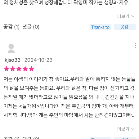
의 정체성을 찾으며 성장해갑니다.곽영미 작가는 생명과 자유, 그
리고 주체적인 삶의 가치를 이야기하는 동화를 통해 어린이 독자
더보기
들에게 깊은 메시지를 전달해온 작가입니다. 이번 작품 '들개
공감 (
1
)
댓글 (0)
왕'은 제1회 책읽는곰 어린이책 공모전 장편 동화 부문 대상작으
로, 해랑 작가의 그림과 함께 독자들을 강렬한 서사와 아름다운
삽화의 세계로 이끕니다.작가는 들개의 시선을 빌려 주체적인 삶
메뉴
과 자기 정체성에 대한 탐구를 그리고자 했습니다. 작품은 부모와
kjso33
2024-10-23
사회의 기대와 통제를 넘어 스스로의 길을 찾는 주인공의 성장을
통해, 자유의 본질과 책임에 대한 메시지를 전달합니다. 인간의
저는 야생의 이야기가 참 좋아요.우리와 말이 통하지 않는 동물들
보호와 야생의 자유 사이에서 갈등하는 그의 모습은 개의 이야기
의 삶을 보여주는 동화요. 우리와 닮은 점, 다른 점이 신기하고 감
를 넘어, 우리 모두가 겪는 정체성과 자아에 대한 고민을 대변합
동적일 때가 많더라고요.많이들 읽으셨을 와니니, 긴긴밤을 지나
니다. 달은 인간이 주는 편안한 삶을 알고 있으면서도, 야생으로
이제는 <들개왕>입니다!이 책은 주인공의 엄마 개, 아빠 개부터
나아가고자 하는 강렬한 욕망을 품고 있습니다. 이는 안정과 자유
시작합니다.엄마 개는 주인의 마당에서 사는 반려견이었고아빠
사이에서 고민하는 현대인들의 모습과 닮아 있었습니다.작품은
개는 떠돌이인 들개였어요. 사랑에 빠진 둘은 달이를 낳았지만,떠
달이 점차 자신의 두려움을 극복하고 주체적인 선택을 하는 과정
더보기
돌이의 운명읏 타고난 아빠 개는 결국 자신의 꿈을 찾아 집을 떠
을 세밀하게 그립니다. “들개왕”을 만나고 그의 노래를 듣는 꿈