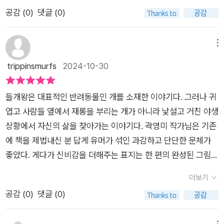
투영합니다. 야생의 자유와 그에 따르는 책임, 그리고 스스로의
가르며 달리니 기분이 좋아!'검정고양이와 나는 춤을 추듯 하늘로
라 #고학년큰곰자리 첫번째 책을 또 안읽어볼 수가 없잖아요_⁉️
아가는 것의 중요함을어린이 독자들이 깨닫길 바라며 강력 추천
공감 (
0
)
댓글 (0)
길을 선택하는 용기를 담은 이 책은 누구에게나 잊히지 않을 울림
날아올랐어. 그때 멀리서 노랫소리가 들렸어. 나는 달리기를 멈추
제목부터 #들개왕 이라니..엄청 기대되었습니다.게다가 표지
한다
을 선사할 것입니다. 또한 어떤 울타리도 넘을 수 있는 힘과, 주어
고 주위를 둘러보았어. 푸른늑대의 노랫소리였어. '들개왕이
와 그림은 또 얼마나 이쁘구요_🩵들개왕 책표지를 보니 저는 어
진 삶을 주체적으로 이끌어 나가는 지혜를 선사하는 작품으로 적
야!'아빠 말처럼, 푸른늑대의 노랫소리는 우리 기억 속에 저장 되
린시절 정말 재미있게 읽고 보았던 시튼동물기의 늑대왕 로보
메뉴
극 추천드립니다.
어 있어서 단번에 알아차릴 수 있었어. 77.'죽음은 슬프고, 두려운
가 떠올랐는데요,그래서 어린시절로 돌아간듯 향수에 젖어 참 재
trippinsmurfs
2024-10-30
거군요.'내 말에 빛은 생각에 잠기더니 조금 뒤 담담히 말했어. '그
미있게 읽었답니다.✔️비록 소설이긴하지만 우리가 알지못하
럴지도. 하지만 죽음을 두려워해선 안 돼. 누구나 죽으니까. 떠돌
는 동물의 세계를 다루었다는 점에서 동물을 주인공으로 한 이야
들개왕은 대표적인 반려동물인 개를 소재한 이야기다. 그러나 귀
이로 산다는 건 매 순간 죽음과 함께한다는 뜻이야. 그러니 죽음
기는 언제나 매력적인것 같습니다.#그날새벽들개왕 이야기는 떠
엽고 사람들 옆에서 재롱을 부리는 개가 아니라 낯설고 거친 야생
을 두려워하지 않고 용감하게 살아가야 해.'84.'지금이야, 얼른 나
돌이 들개였던 아빠와 바깥세상은무섭기만 한 집에서 자란 엄마
상황에서 자신의 삶을 찾아가는 이야기다. 곽영미 작가님은 기존
와!'빛이 소리쳤어. 나는 잽싸게 우리 밖으로 빠져나가 사료 상자
개가 어느 날 우연인지,운명인지 모르게 만나게됩니다. 그리고 사
에 책을 제법내신 분 답게 유머가 섞인 과감하고 단단한 문체가
위로 올라갔어. 한 남자가 뒤따라 나왔지만 나를 잡진 못했어. 나
랑에 빠지죠.엄마개의 집 문으로 들어온 아빠들개의 모습은 여느
좋았다. 게다가 신비감을 더해주는 표지는 한 편의 완성된 그림작
는 숨을 크게 내쉬고, 열린 창문으로 뛰어올랐어. 바깥 공기와 냄
들개와는 달랐거든요.둘은 아기개들을 낳고 엄마개가 살았던 집
품같은 느낌마저 받을 수 있었다. 주인공 달은 인간 사회에 속하
새를 맡으며 하늘을 날듯. '빠져나왔어. 살았어!' 132.달빛이 환히
에서 주인의보살핌속에 평화롭게 살지만 들개의 자유로움이 사
더보기
기를 거절하며 자연에서 생활한다. 그리고 야생을 두려워하는 달
빛났어. 누군가 노래를 불러. 난 단번에 알아 들었어. 그건 먼 옛
무치게 그리운 아빠는 결국 집을 나가게 됩니다.엄마를 닮은 형
공감 (
0
)
댓글 (0)
이 백두 대간을 파고드는 장면에서는 누구나 마음 속에 가지고 있
날 우리의 동족이었던 푸른늑대의 노랫소리야. 아빠는 그 노래를
제 여섯, 그리고 아빠를 닮은 막내 강아지이름은 '달' 입니다.이들
지만 실현하지 못했던 갑갑함이 팍 터지는 카타르시스를 느낄 수
들으면 한 번에 알 수 있다고 말했어. 아빠 말대로였어. 금세 마음
은 일곱형제를 다 키울 수 없었던 집주인에 사정에 의해 각각 다