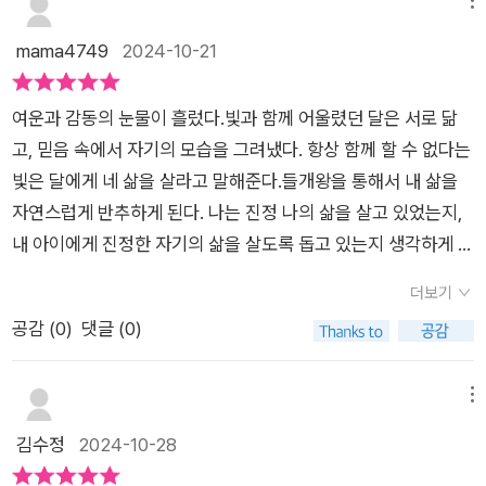
있다. 달은 묶여서 자란 시골개이고 주인은 그것이 가장 안전한
메뉴
이 편안해졌어.'따듯해.'노랫소리가 내 몸을 감싸고 나를 웃게 했
른 주인에게로 가게됩니다.#검정고양이_빛유독 아빠를 닮았
최선이라고 생각한다. 달도 그곳이 안전하다는 것을 알고 있다.
mama4749
2024-10-21
어. 딱 한 번만이라도 좋으니 진짜 들개왕의 얼굴을 보고 싶어. ⠀
던 '달' 은 아파트 생활이 갑갑하기만 한데요, 달이 자유를 찾아 떠
하지만 편안한 것이 최선은 아니다. 자유와 책임은 존재를 성장하
#들개왕 #곽영미 #장편동화 #해랑 그림 #책읽는곰 #제1회책읽
나야겠다고 생각한 순간,이제 달은 반려견 에서 들개가 되는 순간
게 하고 오롯이 설 수 있도록 도와준다. 개가 귀엽게 등장하는 책
는곰어린이책공모전 #장편동화부문 #대상 #대상수상작 #어린
입니다.그리고 들개가 된 달의 멀고 먼 긴 여정이 시작되지요.반
여운과 감동의 눈물이 흘렀다.빛과 함께 어울렸던 달은 서로 닮
은 많지만 이 책은 특별하다. 야생의 느낌과 살아 숨쉬는 거친 숨
이동화 #어린이책 #고학년책 #따뜻한이야기 #소설 #한국소설
려동물로 살아가느냐 야생동물로 살아가느냐 어느것이더 좋다나
고, 믿음 속에서 자기의 모습을 그려냈다. 항상 함께 할 수 없다는
소리가 느껴지기도 한다. 아늑한 울타리를 벗어나 차갑고 거친 세
#책추천 #소설추천 #북스타그램 #책스타그램 #독서스타그램 #
쁘다를 따질 수는 없는 일이지요.달의 아빠는 자유로움을 사랑했
빛은 달에게 네 삶을 살라고 말해준다.들개왕을 통해서 내 삶을
상에 발을 디뎠지만 그들은 비로소 홀로 서며 책임을 느끼고 성장
독서기록 #독서감상문 #책벌레 #📚🐛#출판사 로부터 #도서협
고 달의 엄마는 안정적인울타리를 추구했으니까요.동물에게 야
자연스럽게 반추하게 된다. 나는 진정 나의 삶을 살고 있었는지,
한다. 글밥이 제법 되지만 중학년부터는 읽어도 될 듯 하다.
찬 받아 즐겁게 읽고 진심을 다해 #서평 을 작성했습니다🩷#감
생의 삶이 더 행복하다⁉️반려동물로 주인의 사랑과 보살핌속에
내 아이에게 진정한 자기의 삶을 살도록 돕고 있는지 생각하게 되
사합니다🎶🎵💜⠀
서 사는 것이 더행복하다⁉️이 질문은 답을 내릴 수 없지않을까요
는 지점을 만난다.
더보기
_이 책을 읽으면서 내가 어떤것을 추구하고 지향하느냐는 각
공감 (
0
)
댓글 (0)
자 모두 다르고 정해진 답이 없듯이 모두 존중 받아야 한다는 점
을 느끼게 됩니다.그리고 만약 그 길이 잘못되었면 비난이 아니
라 응원을보내야한다는 것도."개와 그가 표상하는 인간의 정체
메뉴
성, 삶의 자세, 생의 지향점을 탐구하는 스펙터클한 이야기" - 공
김수정
2024-10-28
모전 심사평 중에서 - 반려견이 아닌 들개로, 길들기를 거부하