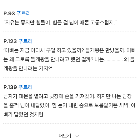
P.93
푸르리
˝자유는 좋지만 힘들어. 힘든 걸 넘어 때론 고통스럽지.˝
P.123
푸르리
‘아빠는 지금 어디서 무얼 하고 있을까? 들개왕은 만났을까. 아빠
는 왜 그토록 들개왕을 만나려고 했던 걸까? 나는…………… 왜 들
개왕을 만나려는 거지?‘
P.139
푸르리
남자가 대문을 열려고 빗장에 손을 가져갔어. 하지만 나는 담장
을 훌쩍 넘어 내달렸어. 흰 눈이 내린 숲으로 보름달이뜬 새벽, 아
빠가 달렸던 것처럼.
더보기