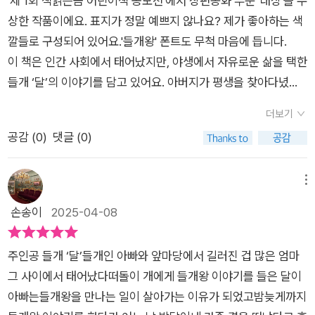
'제 1회 책읽는곰 어린이책 공모전'에서 장편동화 부문 '대상'을 수
다. 평범한 사람도 꿈을 꾸면 리더가 될 수 있다. 들개왕 달처럼.
왕의 노래가 아닌 나의 노래를.”주체적인 삶에 대한 강렬한 선언
상한 작품이에요. 표지가 정말 예쁘지 않나요? 제가 좋아하는 색
허황된 꿈이 아니다. 리더는 리더를 낳는다. 리더는 리더를 키워
으로, 남의 욕망이 아닌 자신의 길을 선택한 달의 성장과 자유를
깔들로 구성되어 있어요.'들개왕' 폰트도 무척 마음에 듭니다. ⠀
야 한다. 진정한 리더는 남을 성장시킨다. 부모라면 자녀들에게
상징합니다.'떠돌이라서 어디든 갈 수 있고 어디든 머물 수 있지.
이 책은 인간 사회에서 태어났지만, 야생에서 자유로운 삶을 택한
본을 보여야 하고 직장의 리더라면 당연히 구성원들에게 선한 영
내 집은 내가 정하는 거야.'자유의 본질과 주체성을 단순하면서도
들개 ‘달’의 이야기를 담고 있어요. 아버지가 평생을 찾아다녔던
향력을 발휘해야 한다. 리더를 보며 리더를 꿈꾸게 만들어야 한
강렬하게 드러냅니다. 자유란 장소와 형식이 아닌, 스스로의 선택
노래하는 푸른 '들개왕'을 찾아 나서는 '달'의 이야기는 들개로서
다. 반대로 리더를 보며 구성원들이 리더 되기를 꿈꾸지 않는다면
더보기
에 따른 삶이라는 메시지가 돋보입니다.'너는 그 개를 닮았어. 푸
살아가는 달의 삶을 단순하게 설명하는 데 그치지 않고, 달이 친
리더의 삶을 뒤돌아보아야 한다. 곽영미 장편동화 들개왕을 읽
공감 (
0
)
댓글 (0)
른 반점이며, 꿈꾸는 눈빛까지.'달의 정체성을 찾는 여정에서 중
구들을 만나고 헤어지며 자신의 진짜 모습을 찾아가는 과정을 그
고...
요한 역할을 합니다. 아빠의 그림자를 딛고 나서 스스로를 발견하
립니다. 왠지 루리의 '긴긴밤'이 생각나기도 하고, '달'이 위험에
게 되는 순간을 암시합니다.반려견인 엄마와 떠돌이 들개인 아빠
빠질 때마다 '안 돼!!!!'하고 외치고 싶기도 했어요. '달'의 이름도
메뉴
의 상반된 선택은, 안정과 자유의 양가적인 가치를 상징하며 달의
좋았지만, 달의 친구들의 이름인 '빛'과 '녀석'도 참 좋았어요.'반려
손송이
2025-04-08
고민을 더욱 선명하게 합니다. 달의 아빠가 들개왕을 찾기 위해
견이 아닌 들개로, 길들기를 거부하고 가장 나다운 나를 찾아 떠
가족을 떠나고, 달 역시 울타리를 넘어서기 위해 애쓰는 모습은
나는 눈부신 여정!'많은 사람들이 달이 자신의 진짜 모습을 찾아
주인공 들개 ‘달’들개인 아빠와 앞마당에서 길러진 겁 많은 엄마
자유에 대한 열망을 상징합니다. 반면, 인간은 개들에게 안전과
가는 과정에서 큰 감동을 느낄 거라고 생각해요~⠀언제나 행복
그 사이에서 태어났다떠돌이 개에게 들개왕 이야기를 들은 달이
먹이를 제공하는 대신 통제와 복종을 요구합니다. 이는 사회와 제
하길, 푸른 점을 가진 달 🐕💙⠀5.엄마가 아빠를 만난 건 견생 최
아빠는들개왕을 만나는 일이 살아가는 이유가 되었고밤늦게까지
도 속에서 살아가는 현대인들의 삶과도 맞닿아 있습니다. 이처럼
대의 불운이라고 했어. 물론 처음부터 그랬던 건 아니야. 아빠가