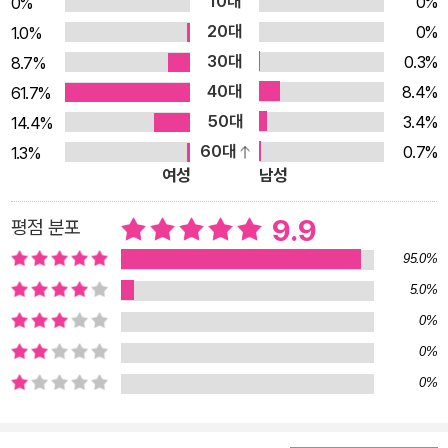
10대
0%
0%
험해 보았기에 그 편안함을 누구보다 잘 알고 있었다. 그러나 달
20대
0%
1.0%
은 끝끝내 울타리를, 자신의 두려움을 뛰어넘어 자유와 책임이 공
30대
0.3%
8.7%
존하는 야생으로 달려 나간다. “우리 둘이 힘을 합치면 훌륭한 사
40대
8.4%
61.7%
냥꾼이 될 거야. 아주 멋진 떠돌이가 될 거라고.“ 삶과 죽음이 맞
50대
3.4%
14.4%
닿아 있는 야생의 삶 낯설고 고독한 여정에 길잡이가 되어 주는
60대
0.7%
1.3%
우정 “《들개왕》은 들개들의 힘찬 움직임이 생생히 그려지는 스
여성
남성
케일이 있는 서사다. 개가 등장하는 동화는 많지만, 이 작품에는
요즘 찾아보기 힘든 야생의 감각이 있다. 서로 오묘하게 보완적인
9.9
평점 분포
달과 빛의 캐릭터가 인상적이다.”_김지은(아동문학평론가) 자유
95.0%
를 동경하지만 두려움에 섣불리 나서지 못하던 달 앞에 검정고양
5.0%
이 ‘빛’이 나타난다. 개장수에게 잡혀가 꼼짝없이 죽을 처지에 놓
0%
인 달을 빛이 도우며, 둘은 본격적으로 함께하게 된다. 서로 종은
0%
다르지만, 인간에게 버려졌다는 아픔을 공유하는 둘은 얼마 지나
0%
지 않아 '달빛'이라는 단어처럼 썩 잘 어울리는 친구가 된다. 처음
마주한 야생의 삶은 당연히 녹록지 않다. 하루하루가 낯설고 무서
운 달에게, 빛은 많은 것을 알려 준다. 단순한 생존 기술에서부터