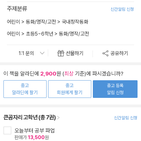
주제분류
신간알림 신청
어린이
>
동화/명작/고전
>
국내창작동화
어린이
>
초등5~6학년
>
동화/명작/고전
선물하기
공유하기
이 책을 알라딘에
2,900
원 (
최상
기준)에 파시겠습니까?
중고
중고
중고 등록
알라딘에 팔기
회원에게 팔기
알림 신청
큰곰자리 고학년 (총 7권)
신간알림 신청
오늘부터 공부 파업
판매가
13,500
원