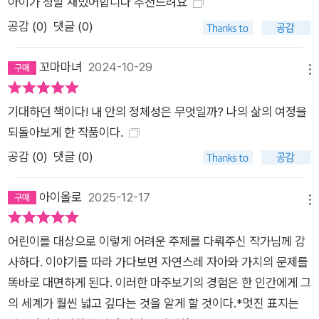
아이가 정말 재밌어합니다 추천드려요
래를.” 다른 누구도 아닌 ‘나’의 욕망과 선택 ‘주체적 삶’이라는 명
공감 (
0
)
댓글 (0)
징한 메시지 “이 동화는 인간에게 길들어 사람들의 보호를 받지
않으면 살 수 없는 반려견이 아닌, 늑대의 피를 가진 개의 본성에
꼬마마녀
2024-10-29
대해 이야기하고 있다. 그 자체로도 의미가 있지만 달이의 자리에
메뉴
세상과 어른들에게 통제당하며 살아가는 아이들을 대입해도 무
기대하던 책이다! 내 안의 정체성은 무엇일까? 나의 삶의 여정을
리가 없다.” _이금이(작가) 많은 책에서, 특히 독자가 어린이인
되돌아보게 한 작품이다.
동화에서 자주 다루는 주제 중 하나가 바로 ‘주체적인 삶’이다. 그
러나 아이러니하게도 어른의 보호와 통제 아래에 놓인 어린이가
공감 (
0
)
댓글 (0)
온전히 자신의 선택만으로 삶을 꾸리는 것은 불가능에 가깝다.
《들개왕》에는 보호를 대가로 달을 통제하려는 사람들이 등장한
아이올로
2025-12-17
메뉴
다. 먹을 것과 잠자리를 제공했으니 개의 본성을 버리고 고분고분
하게 행동하길 바라거나, 생명을 구해 줬으니 자신의 재산인 가축
어린이를 대상으로 이렇게 어려운 주제를 다뤄주신 작가님께 감
을 지켜 주기를 바란다. 그들은 해피나 호프 같은 이름과 함께 마
사하다. 이야기를 따라 가다보면 자연스레 자아와 가치의 문제를
땅히 해야 할 역할을 부여하며 달을 소유했다고 생각한다. 이는
똑바로 대면하게 된다. 이러한 마주보기의 경험은 한 인간에게 그
달에게 직접 지은 이름과 ‘들개왕과의 조우’라는 삶의 과제를 남
의 세계가 훨씬 넓고 깊다는 것을 알게 할 것이다.*멋진 표지는