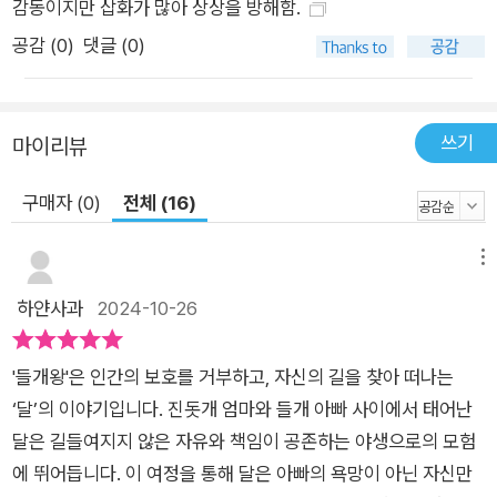
기고 홀연히 사라진 아빠 역시 마찬가지다. 아빠가 사라진 뒤로
감동이지만 삽화가 많아 상상을 방해함.
달은 들개왕을 만나 푸른늑대의 노래를 듣는 것을 목표이자 거룩
공감 (
0
)
댓글 (0)
한 임무처럼 여긴다. 하지만 이는 달이 진심으로 바라던 꿈이나
스스로 정한 삶의 목적이 아니며, 사실상 아빠의 욕망을 욕망한
것이나 다름없다. 내내 들개왕을 찾아 떠돌던 달은 비로소 마지막
쓰기
마이리뷰
에 이르러서야 그를 옭아매던 ‘들개왕’이라는 족쇄를 풀고 자신의
노래를 부르며 “이제 더는 진짜 들개왕을 찾지 않을 거”라고 다
구매자 (0)
전체 (16)
짐한다. 부디 이 책을 집어 든 모든 독자가 모든 통제와 속박을 벗
고 마침내 백두 대간 깊은 숲속으로 훌훌 떠나는 달을 통해 짜릿
메뉴
한 카타르시스를 느끼길 바란다.
하얀사과
2024-10-26
'들개왕'은 인간의 보호를 거부하고, 자신의 길을 찾아 떠나는
‘달’의 이야기입니다. 진돗개 엄마와 들개 아빠 사이에서 태어난
달은 길들여지지 않은 자유와 책임이 공존하는 야생으로의 모험
에 뛰어듭니다. 이 여정을 통해 달은 아빠의 욕망이 아닌 자신만