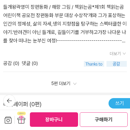
고 가장 나다운 나를 찾아 떠나는 눈부신 여정❗️좋은책은 함께 읽
들개왕곽영미 장편동화 / 해랑 그림 / 책읽는곰*제1회 책읽는곰
어봐요, 우리_🩷ㆍㆍㆍ출판사로부터 도서를 제공받아 읽고 읽
어린이책 공모전 장편동화 부문 대상 수상작'개와 그가 표상하는
고 주관적인 서평을 작성 하였습니다. 감사합니다.#들개왕 #책
인간의 정체성, 삶의 자세,생의 지향점을 탐구하는 스펙터클한 이
읽는곰수상작 #곽영미장편동화 #동화책추천#책읽는곰 #고학
야기.'반려견이 아닌 들개로, 길들이기를 거부하고가장 나다운 나
년큰곰자리01 #강력추천도서 #도서리뷰
를 찾아 떠나는 눈부신 여정!----------------------------------
-----------사람의 입장에서 생각하면따뜻한 집에서 가족들의
더보기
관심과 사랑을 받으며먹을거 걱정없이 반려견으로 사는게훨씬
공감 (
0
)
댓글 (0)
안전하고 행복해보이지만이 책을 읽으며개의 입장에서는 꼭 그
렇지 않을 수 있다는 걸다시금 생각해 볼 수 있는 시간이었다마을
에서 멀리 떨어진 외딴집에서 살던 엄마어느날 다친 아빠가 그 집
5편 더보기
에 찾아오고마음착한 주인부부는 아빠를 치료하고 거둬 함께 키
뒤로가
운다아빠의 꿈은 들개왕을 만나는 것이었는데들개왕은 희고도
기
쓰기
마이페이퍼 (0편)
푸르스름한 털을 가진 들개로개들의 옛조상인 푸른 늑대의 마지
막 후예라고 한다엄마는 새끼를 일곱마리 낳았고더이상 아빠의
보관함담기
선물하기
등록된 글이 없습니다
장바구니
구매하기
허황된 생각을 인정하지 않는다아빠는 가슴팍에 초등달 모양의