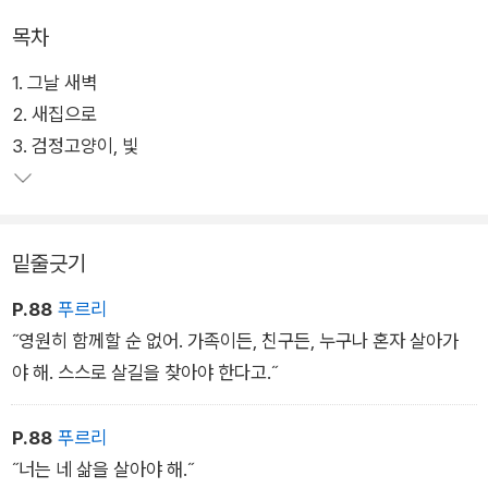
달과 형제들도 엄마와 떨어져 각기 다른 곳으로 가게 된다.
목차
1. 그날 새벽
도시에서 적응하지 못하고 시골집에 버려진 달은 그곳에서 자유
2. 새집으로
로운 떠돌이로 살아가는 검정고양이 ‘빛’을 만나는데…. 삶과 죽
3. 검정고양이, 빛
음이 맞닿아 있는 낯선 여정의 끝에서 달은 과연 무엇을 마주하게
될까? 자유롭고 주체적인 생명의 움직임을 들개의 가장 역동적
인 모습으로 그려낸 수작이다.
밑줄긋기
P.88
푸르리
˝영원히 함께할 순 없어. 가족이든, 친구든, 누구나 혼자 살아가
야 해. 스스로 살길을 찾아야 한다고.˝
P.88
푸르리
˝너는 네 삶을 살아야 해.˝