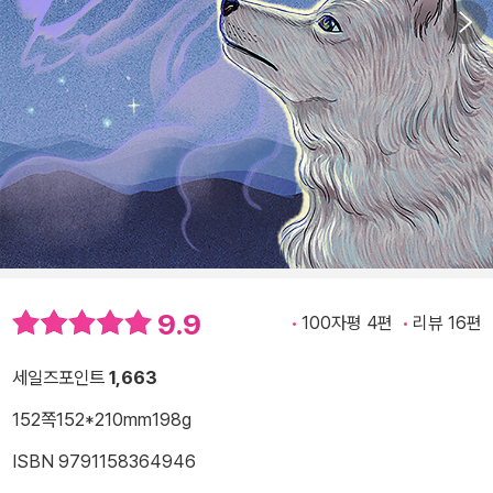
9.9
100자평 4편
리뷰 16편
세일즈포인트
1,663
152쪽
152*210mm
198g
ISBN 9791158364946