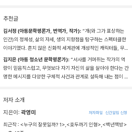
추천글
김서정 (아동문학평론가, 번역가, 작가):
“개(와 그가 표상하는
인간)의 정체성, 삶의 자세, 생의 지향점을 탐구하는 스펙터클한
이야기였다. 흔치 않은 신화적 세계관에 개성적인 캐릭터들, 무엇
보다 초반부 아이러니와 유머가 섞인 단단한 문체가 좋았다.”
김지은 (아동 청소년 문학평론가):
“서사를 거머쥐는 작가의 역
량이 믿음직스럽고, 무엇보다 자기 자신의 삶을 살아야 한다는 간
명한 메시지를 다양한 구체적 사건과 관계로 설득해 내는 점이 좋
았다.”
저자 소개
지은이:
곽영미
저자파일
신간알림 신청
최근작 :
<누구의 잘못일까? 1>
,
<호두까기 인형>
,
<백년책방>