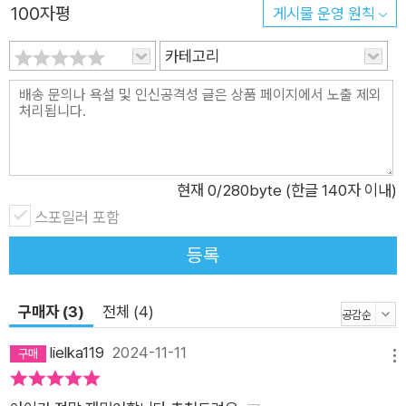
100자평
게시물 운영 원칙
처음으로 사냥에 성공했을 때의 즐거움, 이제껏 먹어 보지 못했던
음식의 맛, 처음 만난 동물의 이름과 자유에 따르는 책임, 마지막
카테고리
으로는 죽음까지. 빛이 곁에 있어 준 덕분에 달은 안온한 울타리
를 벗어나 맞닥뜨린 차갑고 거친 세상에 조금씩 적응해 나간다.
첫 사냥에 나선 날, 달은 처음으로 ‘죽음’을 실감한다. 인간이 주
는 먹이에 익숙해져 있었던 터라 새끼 새를 잡아먹는 빛을 보고
적잖이 충격을 받은 것이다. 그러나 삶을 이어 가려면 원하지 않
현재
0
/280byte (한글 140자 이내)
더라도 다른 생명을 빼앗아야 한다는 사실을 곧 깨닫는다. 이는
스포일러 포함
반대로 말하면 자신 역시 언제나 같은 위험에 처해 있다는 뜻이기
등록
도 하다. 달의 친구이자 스승인 빛은 삶과 죽음이 동전의 양면처
럼 붙어 있다는 냉정한 진실을 달에게 전한다. 그리고 점점 커 가
구매자 (3)
전체 (4)
는 달이 홀로서기를 할 수 있도록 거리를 둔다. 마지막 순간, 빛은
차에 치일 뻔한 달을 구하고 숨을 거두며 말한다. “이제 너는 훌
lielka119
2024-11-11
메뉴
륭한 사냥꾼”이라고. “나는 달리기를 멈추고 거친 숨을 몰아쉬었
어. 그리고 천천히 노래를 불렀어. 들개왕의 노래가 아닌 나의 노