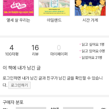
서 다른 누구도 아닌 자신의 삶을 찾아가는 ‘달’의 이야기를 담았
다. 곽영미 작가의 생명력 넘치는 글과 해랑 작가의 신비로운 그
림이 만나 제목과 표지만으로도 독자를 사로잡는다. 제목에서 알
열세 살 우리는
아일랜드
시간 가게
수 있듯이 《들개왕》은 누구에게나 친숙한 '개'를 소재로 한 이야
기다. 그러나 《들개왕》의 특별함은 우리가 흔히 아는 반려동물의
순종적이고 사랑스러운 모습을 그리지 않았다는 점에 있다. 주인
읽고 싶어요 1명
4
16
0
공 달을 포함한 《들개왕》 속 동물 캐릭터들은 인간 사회에 속하
읽고 있어요 0명
100자평
리뷰
마이페이퍼
기를 적극적으로 거절하며, 자연을 거침없이 누비는 모습을 보여
읽었어요 21명
준다. 특히 야생을 두려워하던 달이 힘차게 달려 드넓은 백두 대
이 책에 내가 남긴 글
간을 파고드는 마지막 장면은 독자에게 큰 울림을 선사한다. 달은
개를 마당에 묶어 놓고 키우는 시골집에서 태어났다. 엄마와 형제
로그인하면 내가 남긴 글과 친구가 남긴 글을 확인할 수 있습니
자매 모두 인간이 주는 밥과 안전한 보금자리를 최우선으로 생각
다.
로그인하기
하지만, 달만은 아빠가 말하는 ‘들개왕’과 ‘집 밖 세상’에 호기심
을 가진다. 물론 달 역시 포근한 잠자리가 있고 삼시 세끼 밥을 챙
구매자 분포
겨 주는 집이 안전하다는 사실을 몰랐던 것은 아니다. 오히려 경