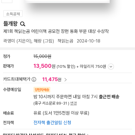
소득공제
들개왕
제1회 책읽는곰 어린이책 공모전 장편 동화 부문 대상 수상작
곽영미
(지은이),
해랑
(그림)
책읽는곰
2024-10-18
정가
15,000원
13,500
판매가
원
(10% 할인) +
마일리지 750원
11,475
카드최대혜택가
원
수령예상일
양탄자배송
밤 10시까지 주문하면 내일 아침 7시
출근전 배송
(중구 서소문로 89-31 )
변경
배송료
유료 (도서 1만5천원 이상 무료)
전자책
전자책 출간알림 신청