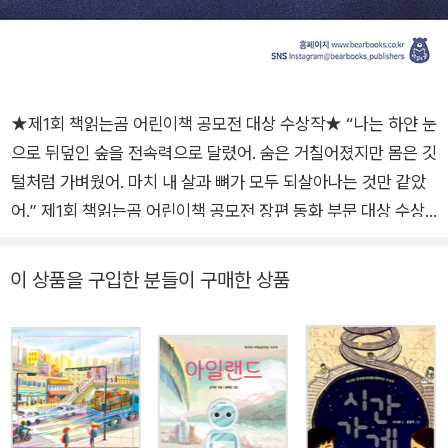
★제1회 책읽는곰 어린이책 공모전 대상 수상작★ “나는 하얀 눈
으로 뒤덮인 숲을 전속력으로 달렸어. 숨은 거칠어졌지만 몸은 깃
털처럼 가벼웠어. 마치 내 살과 뼈가 모두 되살아나는 것만 같았
어.” 제1회 책읽는곰 어린이책 공모전 장편 동화 부문 대상 수상
작 반려견이 아닌 들개로, 길들기를 거부하고 가장 나다운 나를
찾아 떠나는 눈부신 여정 “개(와 그것이 표상하는 인간)의 정체
이 상품을 구입한 분들이 구매한 상품
성, 삶의 자세, 생의 지향점을 탐구하는 스펙터클한 이야기였다.
흔치 않은 신화적 세계관에 개성적인 캐릭터들, 무엇보다 초반부
아이러니와 유머가 섞인 단단한 문체가 좋았다.” _김서정(아동문
학평론가) 제1회 책읽는곰 어린이책 공모전 장편동화 대상작 《들
개왕》이 출간되었다. 지난 2월에 출간된 《투명 고양이 또또》와
나란히 고학년 동화 대상을 거머쥔 작품으로, 낯설고 거친 야생에