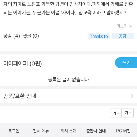
자의 자아로 느낌표 가득한 답변이 인상적이다.피해에서 가해로 전환
되는 이야기는, 누군가는 이걸 '사이다', '참교육'이라고 말하겠지?그
러나 무서운 일이라는 걸 환기하고 곱씹어 생각해 봐야 한다는 점
더보기
을 늘 떠올려야 한다.선량한 사람이라고 여겼던 주인공과 요가 선생
공감 (
4
)
댓글 (0)
을 끝까지 지지하고 싶다는 마음과, 그렇지 못한 마음의 간극.빈곤사
회연대를 위한 투쟁! 역시... 싶은 책.- 우리는 아무것도 아니다. 이미
아주 오래전부터 행정의 관점에서 볼 때 서울 한복판에 전입신고를
쓰기
마이페이퍼 (0편)
하고 주소지를 갖고 살 돈이 없는 사람은 아무것도 아니게 되었다.그
래서 우리는 밀려나고 밀려나다 못해 이 산속에 모여 있게 된 것이다.
등록된 글이 없습니다
그러니까 우리는 서로에게도 아무것도 아니다. 살아 있으니까 살고
있을 뿐이다.너의 먹잇감이 되기 위해 내가 존재하는 게 아니다. 내가
반품/교환 안내
죽어도 아무도 슬퍼하지 않듯, 네가 죽어도 아무도 상관하지 않는다.
나는 밟았다. 기분이 좋았다. - 682024. oct.#창문 #정보라 #위픽
시리즈
로그인
전체 메뉴
회사 소개
출판사 안내
PC 버전