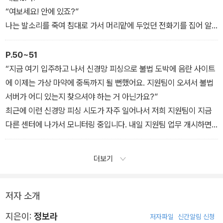
“여보세요! 안에 있죠?”
나는 발소리를 죽여 침대로 가서 머리맡에 두었던 전화기를 집어 알
림 소리를 무음으로 설정했다. 915호에게 전화번호를 가르쳐주지는
않았다. 그러나 하필 이런 순간에 만에 하나 어디서든 전화가 오면 정
P.50~51
말로 무서운 일이 벌어질 것만 같았다.
“지금 여기 입주하고 나서 신경망 피싱으로 불법 도박에 음란 사이트
915호는 끈질기게 문을 두드리고 문고리를 잡아당겼다. 연휴에 건물
에 이제는 가상 마약에 중독까지 될 뻔했어요. 지원팀이 오셔서 불법
안에 사람이 몇 명이나 남아 있는지 나는 알지 못했다. 이 건물에, 아
서버가 어디 있는지 찾으셔야 하는 거 아닌가요?”
니 이 지역 전체에 나와 저 미치광이 단둘만 남아 있을지도 모를 일이
최근에 이런 신경망 피싱 시도가 자주 일어나서 저희 지원팀이 지금
었다. 가장 가까운 경찰서는 자동차로 적어도 네 시간 거리에 있다. 나
다른 센터에 나가서 모니터링 중입니다. 내일 지원팀 업무 개시하면
에게 무슨 일이 생겨도 도와줄 사람은커녕 내가 지금 여기에 존재한
문의 전달하겠습니다.”
다는 걸 아는 사람조차 아무도 없었다.
결국 안 온다는 얘기다. 나는 전화를 끊었다.
더보기
저자 소개
지은이:
정보라
저자파일
신간알림 신청