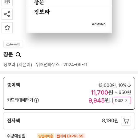
소득공제
창문
정보라
(지은이)
위즈덤하우스
2024-09-11
종이책
13,000
원,
10%
11,700
원
+ 650원
9,945
원
카드최대혜택가
더보기
전자책
8,190
원
수령예상일
양탄자배송
썬데이 EXPRESS