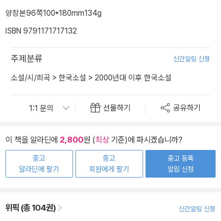
양장본
96쪽
100*180mm
134g
ISBN 9791171717132
주제분류
신간알림 신청
소설/시/희곡
>
한국소설
>
2000년대 이후 한국소설
선물하기
공유하기
이 책을 알라딘에
2,800
원 (
최상
기준)에 파시겠습니까?
중고
중고
중고 등록
알라딘에 팔기
회원에게 팔기
알림 신청
위픽 (총 104권)
신간알림 신청