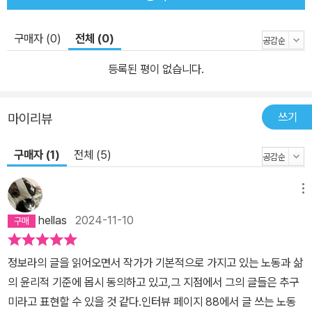
시즌 2에는 작가 인터뷰를 수록하여 작품 안팎으로 다양한 이야기를
들려주며 1년 50가지 이야기 축제를 더욱 풍성하게 펼쳐 보일 예정
구매자 (0)
전체 (0)
이다. ‖위픽 시리즈 소개‖ 위픽은 위즈덤하우스의 단편소설 시리즈입
니다. ‘단 한 편의 이야기’를 깊게 호흡하는 특별한 경험을 선사합니
등록된 평이 없습니다.
다. 이 작은 조각이 당신의 세계를 넓혀줄 새로운 한 조각이 되기를,
작은 조각 하나하나가 모여 당신의 이야기가 되기를, 당신의 가슴에
쓰기
마이리뷰
깊이 새겨질 한 조각의 문학이 되기를 꿈꿉니다.
구매자 (1)
전체 (5)
메뉴
hellas
2024-11-10
정보라의 글을 읽어오면서 작가가 기본적으로 가지고 있는 노동과 삶
의 윤리적 기준에 몹시 동의하고 있고,그 지점에서 그의 글들은 추구
미라고 표현할 수 있을 것 같다.인터뷰 페이지 88에서 글 쓰는 노동