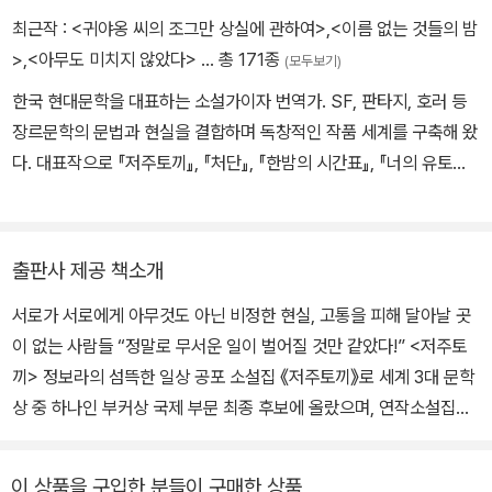
최근작 :
<귀야옹 씨의 조그만 상실에 관하여>
,
<이름 없는 것들의 밤
>
,
<아무도 미치지 않았다>
… 총 171종
(모두보기)
한국 현대문학을 대표하는 소설가이자 번역가. SF, 판타지, 호러 등
장르문학의 문법과 현실을 결합하며 독창적인 작품 세계를 구축해 왔
다. 대표작으로 『저주토끼』, 『처단』, 『한밤의 시간표』, 『너의 유토피
아』, 『붉은 칼』 등이 있다. 『저주토끼』는 2022년 부커상 인터내셔널
부문 최종 후보에 오르며 세계적인 주목을 받았고, 『너의 유토피아』
영문판은 미국 시사주간지 타임의 ‘2024 올해의 책’에, 그리고 필립
출판사 제공 책소개
K. 딕상 후보로 선정되었다. 『한밤의 시간표』와 『붉은 칼』은 2026년
서로가 서로에게 아무것도 아닌 비정한 현실, 고통을 피해 달아날 곳
로커스상 번역소설 부문 최종 후보에 올랐다. 기이한 상상력과 날카
이 없는 사람들 “정말로 무서운 일이 벌어질 것만 같았다!” <저주토
로운 문제의식을 바탕으로 인간의 존엄성과 사회적 불평등, 사랑과
끼> 정보라의 섬뜩한 일상 공포 소설집 《저주토끼》로 세계 3대 문학
연대의 가능성을 꾸준히 탐구해 온 작가다.
상 중 하나인 부커상 국제 부문 최종 후보에 올랐으며, 연작소설집
《지구 생물체는 항복하라》, 에세이 《아무튼, 데모》로 계속해서 싸우
고, 끝까지 항복하지 않는 저항의 힘을 보여준 정보라 작가의 신작 소
이 상품을 구입한 분들이 구매한 상품