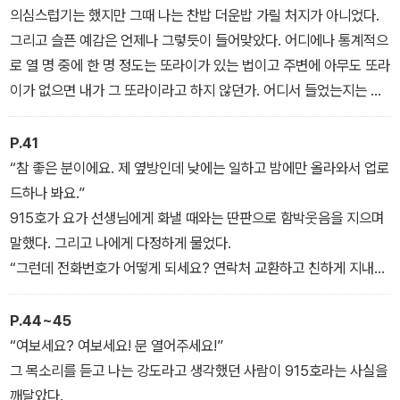
에 나가지 않았으면 그 재수 없는 인간을 만나지도 않았을 텐데.
의심스럽기는 했지만 그때 나는 찬밥 더운밥 가릴 처지가 아니었다.
그리고 슬픈 예감은 언제나 그렇듯이 들어맞았다. 어디에나 통계적으
로 열 명 중에 한 명 정도는 또라이가 있는 법이고 주변에 아무도 또라
이가 없으면 내가 그 또라이라고 하지 않던가. 어디서 들었는지는 잊
었지만 이 말은 정말 인생의 진리였다
P.41
“참 좋은 분이에요. 제 옆방인데 낮에는 일하고 밤에만 올라와서 업로
드하나 봐요.”
915호가 요가 선생님에게 화낼 때와는 딴판으로 함박웃음을 지으며
말했다. 그리고 나에게 다정하게 물었다.
“그런데 전화번호가 어떻게 되세요? 연락처 교환하고 친하게 지내요,
우리.”
말하면서 915호는 나에게 얼굴을 바싹 들이대고 생글생글 웃었다.
P.44~45
이 사람하고는 아무것도 교환하고 싶지 않다. 나는 반사적으로 한 걸
“여보세요? 여보세요! 문 열어주세요!”
음 물러났다.
그 목소리를 듣고 나는 강도라고 생각했던 사람이 915호라는 사실을
깨달았다.