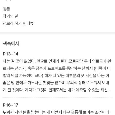
달리 갈 곳이 없던 ‘나’는 공짜로 재워주고 돈도 준다는 이유만으로 프
창문
로젝트에 참여하기로 결정하고, 산골짜기 한가운데에 위치한 기계학
작가의 말
습센터에 입주한다. 하루 여덟 시간씩 꾸준히 뇌 속 정보를 업로드하
정보라 작가 인터뷰
는 단조로운 일상에 915호 또라이가 나타나면서, ‘나’에게는 뜻하지
않은 사건들이 곰팡이처럼 스멀스멀 솟아나기 시작한다.
책속에서
P.13~14
나는 갈 곳이 없었다. 앞으로 언제가 될지 모르지만 두뇌 업로드가 완
료되는 날까지, 혹은 정부가 프로젝트를 중단하는 날까지 (이쪽이 더
빨리 닥칠 가능성이 크다) 해가 떠 있는 대부분의 낮 시간을 나는 이
좁은 방 안에서 가느다란 햇빛을 받으며 무의식 상태로 누워서 보내
게 될 것이다. 게다가 그것이 현재로서는 내가 예측할 수 있는 최선의
상황이었다. 그렇게 생각하니 문득 조그만 햇살이 몹시 아쉽게 느껴
졌다. 그래서 나는 버스가 떠난 뒤에 텅 빈 마당으로 나가보았다.
P.16~17
그때 나가지 말 걸 그랬다고 나는 나중에 몇 번이나 후회했다. 괜히 밖
누워서 자면 돈을 받는다는 게 어쩐지 너무 훌륭해 보이는 조건이라