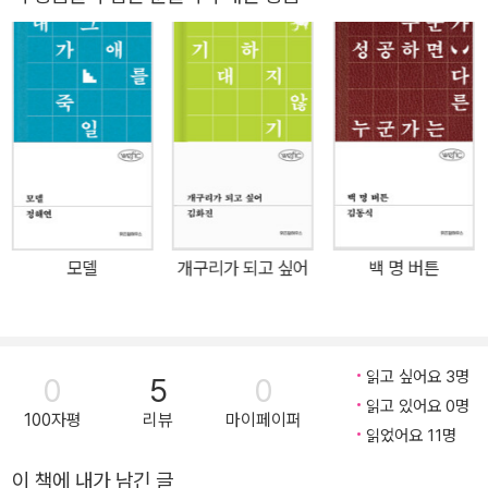
설 《창문》이 위즈덤하우스 단편소설 시리즈 위픽으로 출간되었다. 인
공지능이 방대한 데이터를 학습하는 시대, 정부는 인간의 뇌를 통째
로 데이터화하는 프로젝트를 진행한다. 인터넷을 떠도는 ‘가짜’ 정보
가 아닌 ‘진짜’ 인간의 뇌를 인공지능에게 학습시키고, 이를 기반으로
사회 발전을 도모하겠다는 것. 달리 갈 곳이 없던 ‘나’는 공짜로 재워
주고 돈도 준다는 이유만으로 정부의 프로젝트에 참여하기로 결정하
고, 산골짜기 한가운데에 위치한 기계학습센터에 입주한다. “제18차
기술지식혁명 어쩌고 토탈 인공지능 파워빌딩 프로젝트가 저쩌고 뭔
지 알 수 없는 텅 비고 화려한 수식어”처럼 번쩍거리고 매끈한 공간이
모델
개구리가 되고 싶어
백 명 버튼
아닌, 기계학습센터는 산골짜기 한가운데 폐교된 대학교 기숙사를 개
조한 곳에 위치한다. “당신의 뇌를 통째로 삽니다” “신경세포 하나하
나가 모두 돈이 된다”라는 광고 문구가 마치 미래형 매혈이나 장기매
매를 연상시킨다. 변두리로 내몰린 사람들, 밀려나고 밀려나다 못해
읽고 싶어요 3명
0
5
0
더 이상 갈 곳 없는 사람들, “살아 있으니까 살고 있을 뿐”인 “아무것
읽고 있어요 0명
100자평
리뷰
마이페이퍼
도 아닌” 사람들이 그저 공짜로 재워주고 돈도 준다는 이유만으로 자
읽었어요 11명
신의 의식과 기억을 전부 팔아넘긴다. 하루 여덟 시간씩 꾸준히 뇌 속
이 책에 내가 남긴 글