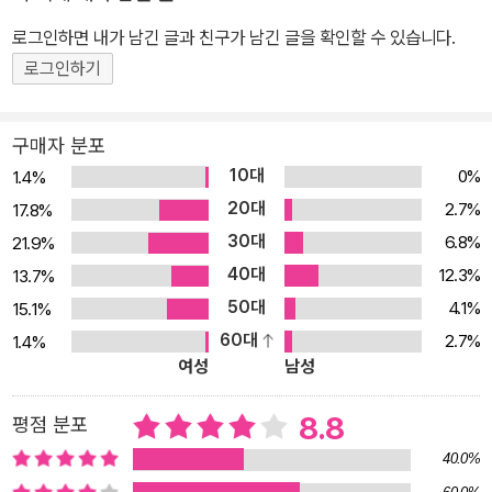
정보를 업로드하는 단조로운 일상이지만, ‘나’에게는 뜻하지 않은 사
로그인하면 내가 남긴 글과 친구가 남긴 글을 확인할 수 있습니다.
건들이 곰팡이처럼 스멀스멀 솟아나기 시작한다. 맥락 없는 대화와
과장된 아첨을 덧붙이며 다가오는 915호 또라이를 마주치는가 하면,
로그인하기
도박, 마약, 포르노 등의 화면들이 두뇌연결된 ‘나’의 뇌 속을 제멋대
로 휘저으며 펼쳐진다. 불특정 다수의 인간들이 모여 두뇌를 연결하
구매자 분포
는 아주 단순한 행위를 반복하는 이 폐쇄적인 공간에서, 존재감을 드
10대
0%
1.4%
러내는 불쾌한 타인과 뇌 속을 침입하는 황당한 화면들이 반복해서
20대
2.7%
17.8%
‘나’를 헤집는 가운데, 실체를 알 수 없는 정부의 프로젝트도 끝을 향
30대
6.8%
21.9%
해 달려간다. 일상 속 무시무시한 공포와 뒤통수를 강타하는 듯 완벽
40대
12.3%
13.7%
하게 전복되는 이야기의 힘은 정보라 작가의 가장 큰 무기다. 독자들
50대
4.1%
15.1%
은 ‘나’가 피해자라고 생각하며 소설을 따라가다가, 순식간에 가해자
60대
2.7%
1.4%
로 바뀐 뒤에도 쉽사리 이입된 감정에서 빠져나오지 못하고 끝내 묘
여성
남성
한 통쾌함과 상쾌함을 느끼며 혼란에 빠져든다. 소설을 읽는 동안 “불
길하고 사악한 어떤 것이 머릿속에 차근차근, 한 톨씩, 한 방울씩 스미
8.8
평점 분포
는 것”처럼 뇌를 점령당한 기분을 느끼다가, 책을 덮고 나면 비로소
40.0%
진정한 공포가 시작된다. 과연 진짜 또라이는 누구일까? 나는 절대로