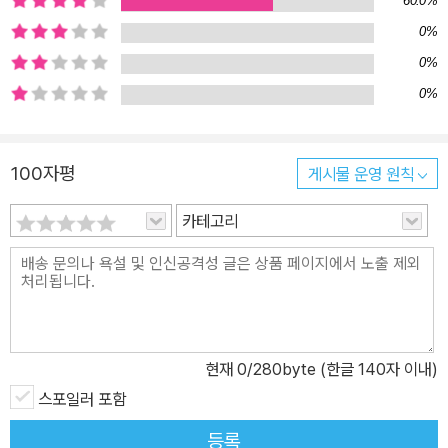
60.0%
아니라고 말할 수 있을까? ‘단 한 편의 이야기’를 깊게 호흡하는 특별
0%
한 경험 위즈덤하우스는 2022년 11월부터 단편소설 연재 프로젝트
‘위클리 픽션’을 통해 오늘 한국문학의 가장 다양한 모습, 가장 새로운
0%
이야기를 일주일에 한 편씩 소개하고 있다. 구병모 〈파쇄〉, 조예은 〈만
0%
조를 기다리며〉, 안담 〈소녀는 따로 자란다〉, 최진영 〈오로라〉 등 1년
동안 50편의 이야기가 독자들의 사랑을 받아왔다. 위픽 시리즈는 이
100자평
게시물 운영 원칙
렇게 연재를 마친 소설들을 순차적으로 출간하며, 이때 여러 편의 단
편소설을 한데 묶는 기존의 방식이 아닌, ‘단 한 편’의 단편만으로 책
카테고리
을 구성하는 이례적인 시도를 통해 독자들에게 한 편 한 편 깊게 호흡
하는 특별한 경험을 선사한다. 위픽은 소재나 형식 등 그 어떤 기준과
구분에도 얽매이지 않고 오직 ‘단 한 편의 이야기’라는 완결성에 주목
한다. 소설가뿐만 아니라 논픽션 작가, 시인, 청소년문학 작가 등 다양
한 작가들의 소설을 통해 장르와 경계를 허물며 이야기의 가능성과
현재
0
/280byte (한글 140자 이내)
재미를 확장한다. 시즌 1 50편에 이어 시즌 2는 더욱 새로운 작가와
이야기들로 가득하다. 시즌 2에는 강화길, 임선우, 단요, 정보라, 김보
스포일러 포함
영, 이미상, 김화진, 정이현, 임솔아, 황정은 작가 등이 함께한다. 또한
등록