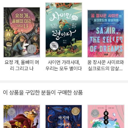
- 맥 바넷(아동문학가) “세상을 자기 눈으로 볼 수 없다면, 어떻
게 ‘눈’이라고 할 수 있을까? ”세상을 바라보는 시선을 바꿀 아름
답고 위대한 이야기! 퓰리처상 최종 후보에 오른 『비틀거리는 천
재의 가슴 아픈 이야기』, 전미도서상 최종 후보에 오른 『왕을 위
한 홀로그램』으로 놀라운 필력과 문학의 정수를 보여준 바 있는
데이브 에거스 작가의 2024 뉴베리 대상 수상작 『눈과 보이지
않는』이 위즈덤하우스에서 출간되었다. 『눈과 보이지 않는』은 도
시의 공원에 사는 개 요하네스가 공원 안 우리에 갇혀 살아가는
요정 개, 올빼미 머
사이먼 가라사대,
꿈 장사꾼 사미르와
리 그리고 나
우리는 모두 별이다
실크로드의 암살자
들소들을 탈출시키는 과정을 그린 모험담이다. 불가능해 보이는
들
들소 탈출 작전을 펼치면서 요하네스는 자신의 내면을 깊이 들여
다보고 스스로에게 질문을 던지는 시간을 갖게 된다. 나는 정말
이 상품을 구입한 분들이 구매한 상품
자유로운 걸까? 나는 세상을 제대로 바라보고 있는 걸까? 산다는
건 과연 무엇일까? 다수의 수상 경력이 있는 작가 데이브 에거스
와 칼데콧상 수상자인 숀 해리스는 이런 요하네스의 자아 찾기 여
정을 대담하고 자유로운 서사와 아름다운 삽화로 담아 냈다. 어른