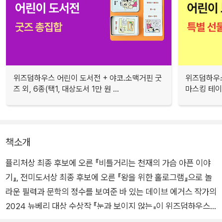
위즈덤하우스 어린이 도서전 + 야코.소맥거핀 굿
위즈덤하우스
즈 외, 6종(택1, 대상도서 1만 원 ...
마스킹 테이프
책소개
퓰리처상 최종 후보에 오른 『비틀거리는 천재의 가슴 아픈 이야
기』, 전미도서상 최종 후보에 오른 『왕을 위한 홀로그램』으로 놀
라운 필력과 문학의 정수를 보여준 바 있는 데이브 에거스 작가의
2024 뉴베리 대상 수상작 『눈과 보이지 않는』이 위즈덤하우스
에서 출간되었다.