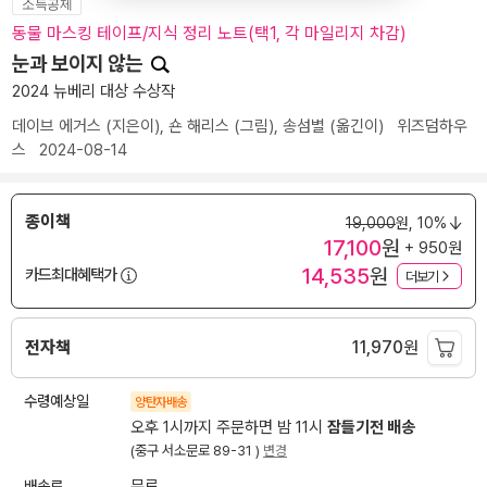
소득공제
동물 마스킹 테이프/지식 정리 노트(택1, 각 마일리지 차감)
눈과 보이지 않는
2024 뉴베리 대상 수상작
데이브 에거스
(지은이),
숀 해리스
(그림),
송섬별
(옮긴이)
위즈덤하우
스
2024-08-14
종이책
19,000
원,
10%
17,100
원
+ 950원
14,535
원
카드최대혜택가
더보기
전자책
11,970
원
수령예상일
양탄자배송
오후 1시까지 주문하면 밤 11시
잠들기전 배송
(중구 서소문로 89-31 )
변경
배송료
무료