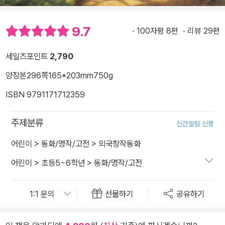
9.7
100자평 8편
리뷰 29편
세일즈포인트
2,790
양장본
296쪽
165*203mm
750g
ISBN 9791171712359
주제분류
신간알림 신청
어린이
>
동화/명작/고전
>
외국창작동화
어린이
>
초등5~6학년
>
동화/명작/고전
선물하기
공유하기