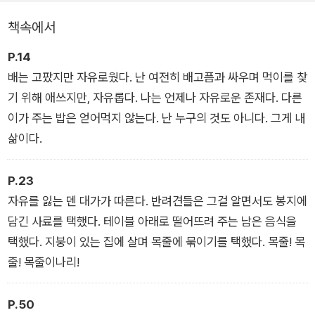
책속에서
『눈과 보이지 않는』은 도시의 공원에 사는 개 요하네스가 공원 안
P.14
우리에 갇혀 살아가는 들소들을 탈출시키는 과정을 그린 모험담
배는 고팠지만 자유로웠다. 난 여전히 배고픔과 싸우며 먹이를 찾
이다. 불가능해 보이는 들소 탈출 작전을 펼치면서 요하네스는 자
기 위해 애쓰지만, 자유롭다. 나는 언제나 자유로운 존재다. 다른
신의 내면을 깊이 들여다보고 스스로에게 질문을 던지는 시간을
이가 주는 밥은 얻어먹지 않는다. 난 누구의 것도 아니다. 그게 내
갖게 된다. 나는 정말 자유로운 걸까? 나는 세상을 제대로 바라보
삶이다.
고 있는 걸까? 산다는 건 과연 무엇일까?
P.23
다수의 수상 경력이 있는 작가 데이브 에거스와 칼데콧상 수상자
자유를 잃는 덴 대가가 따른다. 반려견들은 그걸 알면서도 봉지에
인 숀 해리스는 이런 요하네스의 자아 찾기 여정을 대담하고 자유
담긴 사료를 택했다. 테이블 아래로 떨어뜨려 주는 남은 음식을
로운 서사와 아름다운 삽화로 담아 냈다. 어른의 문턱에 선 십 대
택했다. 지붕이 있는 집에 살며 목줄에 묶이기를 택했다. 목줄! 목
들이라면 우정, 자연에의 찬미, 도전, 연대, 모순, 집착, 무지, 증
줄! 목줄이나리!
오, 반발이 뒤섞인 들소 탈출 작전을 펼치면서 자아를 찾아가는
요하네스를 통해 단단한 용기와 세상을 바라보는 자기만의 새로
운 눈을 얻게 될 것이다.
P.50