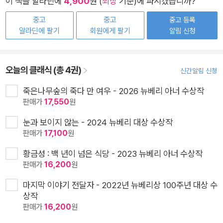
이 책을 알라딘에
4,900
원 (
최상
기준)에 파시겠습니까?
중고
중고
중고 등록
알라딘에 팔기
회원에게 팔기
알림 신청
오늘의 클래식 (총 4권)
신간알림 신청
죽은나무숲의 죽다 만 여우 - 2026 뉴베리 아너 수상작
판매가
17,550
원
눈과 보이지 않는 - 2024 뉴베리 대상 수상작
판매가
17,100
원
황금성 : 백 년이 넘은 식당 - 2023 뉴베리 아너 수상작
판매가
16,200
원
마지막 이야기 전달자 - 2022년 뉴베리상 100주년 대상 수
상작
판매가
16,200
원