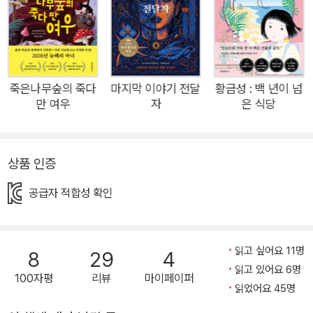
의 문턱에 선 십 대들이라면 우정, 자연에의 찬미, 도전, 연대, 모
순, 집착, 무지, 증오, 반발이 뒤섞인 들소 탈출 작전을 펼치면서
자아를 찾아가는 요하네스를 통해 단단한 용기와 세상을 바라보
는 자기만의 새로운 눈을 얻게 될 것이다. “네가 정말로 ‘눈’이라
면, 난 네가 함께 떠나야 한다고 생각해.” 바깥이 있다는 걸 알고
죽은나무숲의 죽다
마지막 이야기 전달
황금성 : 백 년이 넘
서야 안에만 있었다는 것을 깨달은 자유로운 개 요하네스의 아름
만 여우
자
은 식당
다운 자아 찾기 여정! 『눈과 보이지 않는』은 도시의 공원에 사는
개 요하네스가 공원 안 우리에 갇혀 살아가는 들소들을 탈출시키
는 과정을 그린 모험담이다. 요하네스는 자신이 인간들이 주는 사
상품 인증
료를 받아먹고 살아가는 반려견들과 달리, 스스로 먹이를 찾아 먹
공급자 적합성 확인
고 목줄에 묶이지 않은 자유로운 존재인 것에 대해 자부심을 느끼
는 개다. 그런데 불가능해 보이는 들소 탈출 작전을 계획하던 중
바다 건너 본토에서 온 염소들로부터 놀라운 이야기를 듣게 된다.
읽고 싶어요 11명
8
29
4
요하네스가 사는 곳이 바다로 둘러싸인 아주 작은 섬에 불과하다
읽고 있어요 6명
100자평
리뷰
마이페이퍼
는 것. 이때부터 요하네스는 자신이 정말 자유로운 것인지 스스로
읽었어요 45명
를 의심하기 시작한다. 그리고 얼마 지나지 않아 섬 바깥에서 온