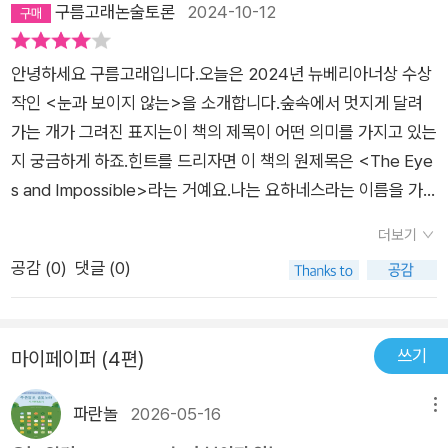
구름고래논술토론
2024-10-12
없는 존재들은 이렇듯 불가능을 넘어서게 만든다. 요하네스 친구
들이 요하네스를 변화하게 한 만큼 요하네스도 그의 친구들에게
안녕하세요 구름고래입니다.오늘은 2024년 뉴베리아너상 수상
많은 영향을 끼친다. 요하네스는 코다(늙거나 다치거나 병에 걸
작인 <눈과 보이지 않는>을 소개합니다.숲속에서 멋지게 달려
려 더는 날 수 없어진 갈매기가 마지막 비행을 하고 생을 마치는
가는 개가 그려진 표지는이 책의 제목이 어떤 의미를 가지고 있는
행위)를 하려는 버트란드에게 말한다. “넌 늙은 게 아니야. 그저
지 궁금하게 하죠.힌트를 드리자면 이 책의 원제목은 <The Eye
변한 거라고. 예전엔 날 수 있었고, 지금을 걸을 수 있지. 나와 같
s and Impossible>라는 거예요.나는 요하네스라는 이름을 가
이 달리면서 세상을 구경하자. 바다를 보고, 메인-랜드라는 곳도
진 개다. 내 집인 공원에서 너희를 본 적이 있다. 너희가 바닷가에
보자. 볼 수 있는 것들을 모조리 보자고.” (본문 282쪽 중에서)
더보기
있는, 바람 부는 드넓은 초록빛 공원에 온 적이 있다면 난 너희를
덕분에 버트란드는 변해 가는 모습을 온전히 받아들이는 삶의 태
공감 (
0
)
댓글 (0)
보았을 것이다. 난 여기 온 모두를 보았다. 산책하는 인간들,달리
도를 갖게 된다. 요하네스는 헬렌의 외모가 다른 염소들과 다르다
는 인간들,자전거 타는 인간들,말 타는 인간들, 들소를 구경하는
고 비웃고 조롱하던 염소들에게는 이렇게 말한다. “앞으로 너희
인간들,소풍을 온 인간들,망토 입고 활 쏘는 인간들들 보았다. 너
종족 사이에서 신체적인 아주 작은 차이에 기인하는 차별은 없을
쓰기
마이페이퍼 (4편)
희가 이곳에 온 적이 있다면, 너희는 내 집에 온_적이 있는_거다.
지어다. 십자선의 유무, 털이 난 방향, 눈이나 발굽의 색깔 따위로
내가 눈으로 활약하는 이곳에.11-12쪽요하네스는_ 공원에서 태
다른 동물을 비웃는 일이 있어서는 안 된다. 이런 행동은 너희 종
파란놀
2026-05-16
메뉴
어나 살고 있는 '개'입니다.엄마 개는 '인간의 집에서 살고 인식표
족의 존엄을 모욕하는 일일지어다. 알아들었느냐?” (본문 201쪽