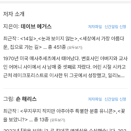
도만큼 빠른 발과 기민한 관찰력 덕분에 이들의 ‘눈The Eyes’으
로 임명되어 공원 안에서 일어나는 일, 특히 이곳에서 여러 활동
저자 소개
을 벌이는 인간들을 관찰해 매일 밤 들소들에게 보고하는 역할을
지은이:
데이브 에거스
한다. 요하네스는 ‘도우미 눈Assistant Eyes’으로서 언제나 그를
저자파일
신간알림 신청
돕는 친구 버트런드(갈매기), 욜란다(펠리컨), 소냐(다람쥐), 앵
최근작 :
<14일>
,
<눈과 보이지 않는>
,
<세상에서 가장 아름다
거스(너구리) 등과 함께 ‘눈’으로서 활약하면서 동시에 평생 우리
운, 집으로 가는 길>
… 총 451종
(모두보기)
에 갇혀 살던 들소들을 탈출시키려는 불가능한 작전을 펼치기 위
1970년 미국 매사추세츠에서 태어났다. 변호사인 아버지와 교사
해 궁리한다.
인 어머니 사이에서 사 남매 중 셋째로 자랐다. 어린 시절 시카고
근처 레이크포리스트로 이사한 뒤 그곳에서 성장했고, 일리노이
그러던 중 공원에 새로운 미술관이 생겨 이를 살피러 간 요하네스
대학교에서 저널리즘을 전공했다. 온라인 잡지 살롱닷컴(Salon.
는 신기한 사각형을 발견하고 넋을 잃고 보다가, 그 틈에 도둑 무
com)의 편집자로 글쓰기를 시작했으며, 1993년 친구들과 함께
리에게 잡혀 태어나서 처음으로 목줄에 매인 신세가 된다. 도둑
그림:
숀 해리스
저자파일
신간알림 신청
잡지 「마이트」를 창간했다. 작가는 독립출판사 ‘맥스위니스McS
무리의 차에 억지로 태워져 납치당할 뻔한 요하네스는 친구들의
weeney’s’와 대학 연계 비영리 단체 ‘스콜라매치ScholarMatc
최근작 :
<무지무지 작지만 아주아주 특별한 분홍 유니콘>
,
<꽃
도움으로 무사히 빠져나온다. 하지만 얼마 지나지 않아 연못에 빠
h’의 설립자이며, 전 세계 수많은 교육 기관에 영감을 준 청소년
을 보았니?>
… 총 13종
질 뻔한 어린아이를 구해 주게 되고, 이 영웅적 행위 덕분에 사진
(모두보기)
글쓰기 센터 ‘826 발렌시아826 Valencia’의 공동 설립자이기도
이 찍혀 인간들에게 쫓기는 신세가 된다. 하지만 이번에도 동물
2022년 『꽃을 보았니?』로 칼데콧 영예상을 수상했습니다. 202