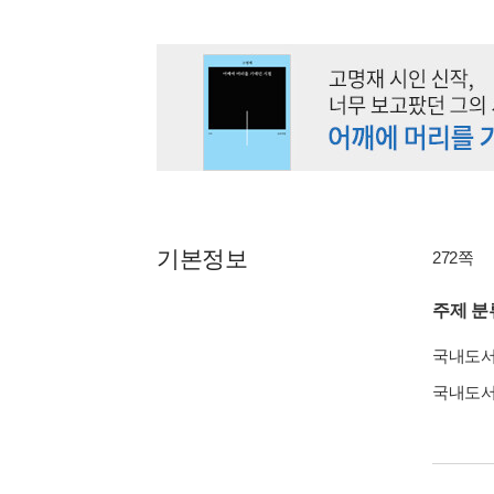
기본정보
272쪽
주제 분
국내도
국내도