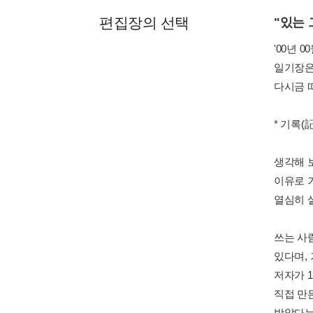
편집장의 선택
"있는
'00년 
일기장은
다시금 떠
* 기록(
생각해 
이유로 
열심히 
쓰는 사
있다며,
저자가 
직접 만
받았다는