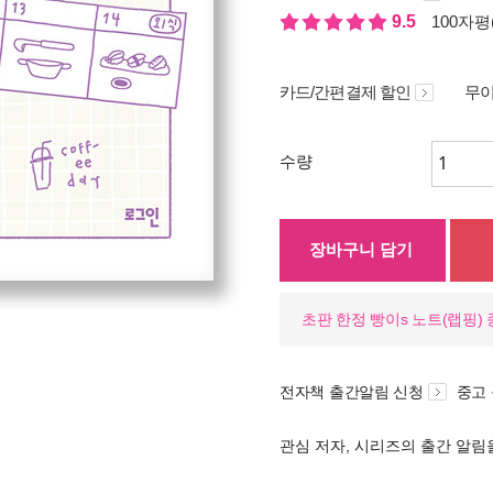
9.5
100자평(
카드/간편결제 할인
무이
수량
장바구니 담기
초판 한정 빵이s 노트(랩핑)
전자책 출간알림 신청
중고
관심 저자, 시리즈의 출간 알