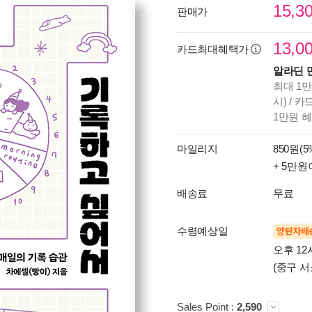
15,3
판매가
13,0
카드최대혜택가
알라딘 
최대 1만
시) / 
1만원 
마일리지
850원(5
+ 5만원
배송료
무료
수령예상일
양탄자배
오후 12
(중구 서
Sales Point :
2,590