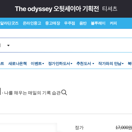
알라딘굿즈
온라인중고
중고매장
우주점
음반
블루레이
커피
서
스트
새로나온책
이벤트
정가인하도서
추천도서
작가와의 만남
북
서
- 나를 채우는 매일의 기록 습관
정가
17,000