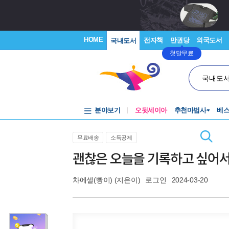
HOME
전자책
만권당
외국도서
국내도서
첫달무료
국내도
분야보기
오뒷세이아
추천마법사
베
무료배송
소득공제
괜찮은 오늘을 기록하고 싶어
차에셀(빵이)
(지은이)
로그인
2024-03-20