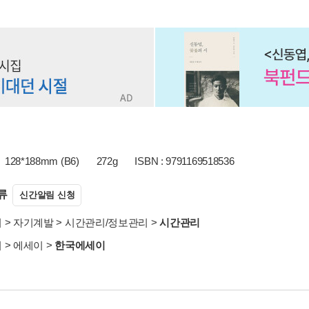
128*188mm (B6)
272g
ISBN : 9791169518536
류
신간알림 신청
서
>
자기계발
>
시간관리/정보관리
>
시간관리
서
>
에세이
>
한국에세이