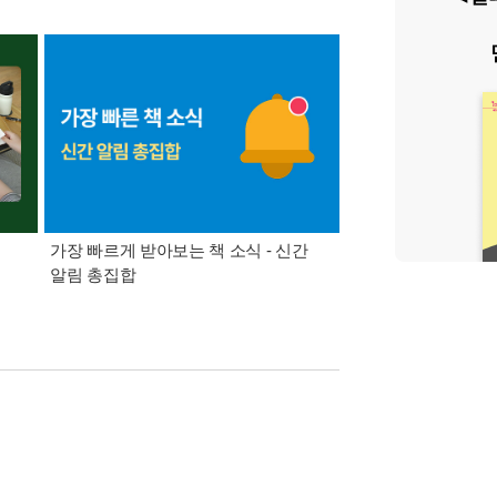
가장 빠르게 받아보는 책 소식 - 신간
경기컬처패스 1만원 
알림 총집합