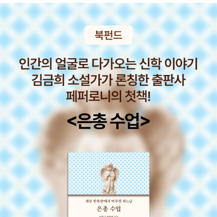
하지 않고 교실에 혼자 있었던 에피소드를 소개하는 부분에
이 전혀 당연하지 않게 보일 것이다 어딘가는 바뀌어야 할
선생님이 구르님한테 한 이야기다. 나는 선생님이든 누구든
거고, 어떤 건 아주 잘못되어 있다고눈치채는 순간부터 세상
장애에 대해서 잘 몰라서 무심코 한 행동을 잘못했다고 하면
은 바뀌기 시작할 것이다 말의 습관을 바꾸는 것부터, 수업
안 된다는 부분과 동시에 모르기 때문에 배워서 적절한 반응
의 방식을 건의해 보는 것심지어 어떤 누군가와 친구가 되는
과 태도를 보이도록 노력하겠다고 하는 양쪽 모두의 노력이
것도 하나도 세상을 바꾸는 방법이 될 수 있다 나 장애인 맞
필요하다는 생각을 하게 됐다. 모르는 건 죄가 아닌데 계속
아 ! 남들과 다르다는 게 놀림거리가 될 수도 있다 설령 누군
모르기로 하고 잘못을 반복해서 상처를 주는 건 죄다. 정말
가 나를 놀린다고 해도, 그건 절대 내 잘못이 아니라는 것 !
그렇다. '휠체어를 탄 내 친구와 함께하기 위해서는 무엇을
지우는 친구들이 놀려도 늘 당당한 모습인데 그건 부모님이
해야 할까?'라고 고민해 봐.... 세상을 바꾸는 건 어려운 일이
보여준 태도와 반응들이 긍정적이었기때문이라 생각된다 자
아니야. 낯선 것을 눈치채는 순간부터 세상을 바뀌기 시작하
녀에게 전달하는 부모의 반응과 태도가 아이 자신의 자아상
거든. 말 습관 하나 바꾸는 것부터, 수업의 방식을 건의해 보
을 만들고 자존감을 높여주는 것 같다 우리는 모두 다른 것
는 것, 심지어 누군가와 친구가 되는 것 하나도 세상을 바꾸
뿐이고 다르다고 해서 틀린 건 절대 아니니까 한 가지 색만
는 방법이 될 수 있어. 동의가 된다. 작은 고민과 질문 그리고
있는 그림은 재미없는 것처럼 모두 다르다는 건 알록달록 다
작은 행동이 함께 살아갈 좋은 세상을 만든다. 그게 타인을
채로운 그림을 그리는 일 같은 것이 아닐까? 우리 아이들이
위해서만이 아니라 곧 자신을 위해서이기도 하다. 곱씹어 볼
어떠한 마음을 가지고 살아가야 하는지장애인에 대한 올바