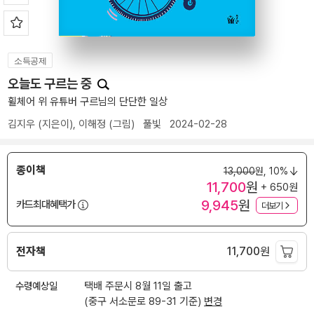
소득공제
오늘도 구르는 중
휠체어 위 유튜버 구르님의 단단한 일상
김지우
(지은이),
이해정
(그림)
풀빛
2024-02-28
종이책
13,000
원,
10%
11,700
원
+ 650원
9,945
원
카드최대혜택가
더보기
전자책
11,700
원
수령예상일
택배 주문시 8월 11일 출고
(중구 서소문로 89-31 기준)
변경