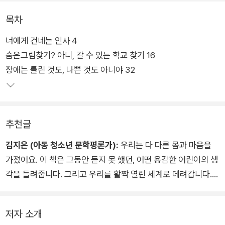
목차
조금 다른 점이 있다면, 어린 시절의 ‘김지우’보다 글 속의 ‘나’는
너에게 건네는 인사 4
훨씬 용감하고 씩씩한 아이라는 것이다. 작가는 그때 했으면 좋았
숨은그림찾기? 아니, 갈 수 있는 학교 찾기 16
을걸, 그때 있었으면 좋았을걸, 그때 이렇게 말했다면 좋았을걸
장애는 틀린 것도, 나쁜 것도 아니야 32
하는, 어린 시절 자신을 돌보는 마음을 가지고 이 책을 썼다.
추천글
김지은 (아동 청소년 문학평론가):
우리는 다 다른 몸과 마음을
가졌어요. 이 책은 그동안 듣지 못 했던, 어떤 용감한 어린이의 생
각을 들려줍니다. 그리고 우리를 활짝 열린 세계로 데려갑니다.
저는 구르님을 온라인에서 알게 된 뒤부터 구르님의 팬이었습니
다. 구르님은 이 세상이 다양한 이유를 멋지게 보여 준 사람이었
저자 소개
어요. 구르님이 어린이였을 때의 이야기를 우리 어린이 독자 여러