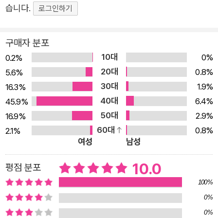
등학교 4학년이에요. 자기소개에서 알 수 있듯이 주위에서
습니다.
로그인하기
흔히 볼 수 있는 평범한 아이지요. 아, 평범하지 않다고요?
특이하다고요? 휠체어를 타고 있으니까? 눈이 나빠서 무언
구매자 분포
가를 보는 데 어려움이 있으면 안경을 써요. 마찬가지로,
10대
0%
0.2%
‘나’는 걷는 데 어려움이 있어서 휠체어를 타지요. 뇌성 마비
20대
0.8%
5.6%
라는 장애를 가지고 있어서, 걸을 수는 있지만 곧잘 넘어지
30대
1.9%
16.3%
고 지쳐요. 그래서 밖에서는 휠체어를 타고 다녀요. 안경을
40대
6.4%
45.9%
쓰는 것이 특이한 게 아닌 것처럼, 휠체어를 타는 것도 특이
50대
2.9%
16.9%
한 게 아니에요. 안경 쓴 사람은 평범하다고 생각해도 휠체
60대
0.8%
2.1%
어를 탄 사람은 평범하다고 생각하지 않는 것은 아마도 흔히
여성
남성
볼 수 없기 때문일 거예요. 만약 주위에서 흔히 볼 수 있다
10.0
평점 분포
면, 휠체어를 탄다는 건 안경을 쓰는 것만큼이나 평범한 일
이 될 거예요. 그리고 만약 휠체어 탄 사람을 보고 다들 아무
100%
렇지 않게 생각하고 행동한다면, 힐끔힐끔 쳐다보거나 수군
0%
거리지 않는다면 휠체어를 탄 사람은 평범한 사람이 되는 거
0%