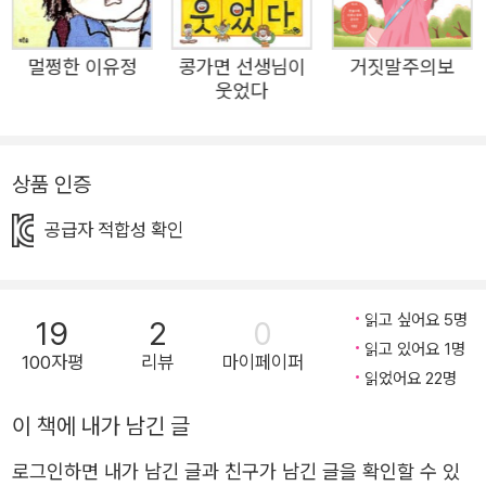
야. 또... 동물을 좋아해서 수의사가 되고 싶어. 자, 지금까지
내 얘기를 듣고 네가 상상한 네 모습은 어떻니? 천방지축에,
멀쩡한 이유정
콩가면 선생님이
거짓말주의보
시끌벅적하고, 온종일 뛰어다니는 그런 모습? 코에는 반창
웃었다
고를 붙이고 있고, 활짝 웃는 모습이 잘 어울리는 모습? 때
때로 조용히 책상에 앉아 무언가 그리고 있는 모습? 아, 맞
다! 이걸 까먹을 뻔했다. 나는 휠체어를 타고 있어. 뇌성 마비
상품 인증
라는 장애를 가지고 있거든. 혹시 지금 이 얘기를 듣고 나를
공급자 적합성 확인
상상하던 그림이 달라졌니? 특징이 더해질 때마다 네 상상
속 나는 조금씩 달라졌겠지만 ‘장애’라는 특징이 더해졌다고
해서 내가 완전히 뒤바뀌는 건 아니야. 여전히 시끌벅적하
읽고 싶어요 5명
19
2
0
고, 피구를 좋아하는 아이야. 누구는 키가 크고 누구는 키가
읽고 있어요 1명
100자평
리뷰
마이페이퍼
작고, 누구는 곱슬머리이고 누구는 주근깨가 있고 누구는 안
읽었어요 22명
경을 쓰고 누구는 보청기를 끼지. 100명의 아이가 있다면 1
이 책에 내가 남긴 글
00개의 세상이 있는 거야. 우리, 좋은 친구가 되어 보지 않
을래? 흔히 볼 수 없어도 우리 주위 어디에나 있어 ‘나’는 초
로그인하면 내가 남긴 글과 친구가 남긴 글을 확인할 수 있