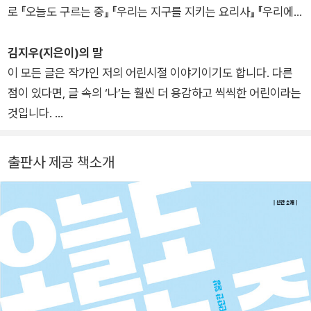
로 『오늘도 구르는 중』 『우리는 지구를 지키는 요리사』 『우리에
겐 기억할 것이 있다』 『꽃 아주머니와 비밀의 방』 『단 하루라도
총을 내려놔 주세요!』 『소녀와 소년, 멋진 사람이 되는 법』 등이
김지우(지은이)의 말
있습니다.
이 모든 글은 작가인 저의 어린시절 이야기이기도 합니다. 다른
점이 있다면, 글 속의 ‘나’는 훨씬 더 용감하고 씩씩한 어린이라는
것입니다.
그때의 나는 나와 비슷한 사람들을 찾고 싶어 안달이 난, 조금 외
출판사 제공 책소개
로운 아이였습니다. 나의 장애는 틀린 게 아니라 다른 것이라는
것을 아주 잘 알면서도, 한편으로는 그냥 다른 아이들과 같았으면
하는 마음을 가진 그런 아이요. 글 속의 ‘나’는 그런 다름이 다채
로움임을 아는 현명하고 세심한 아이입니다. 소중한 친구들과 여
러 멘토들을 ‘나’에게 만들어 주면서, 지금의 수많은 ‘나’들은 조
금 덜 외롭고 더 행복하길 바랐습니다.