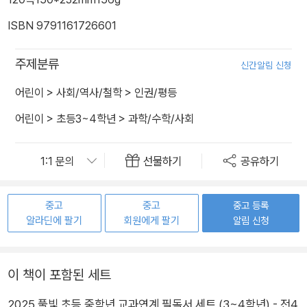
ISBN 9791161726601
주제분류
신간알림 신청
어린이
>
사회/역사/철학
>
인권/평등
어린이
>
초등3~4학년
>
과학/수학/사회
선물하기
공유하기
중고
중고
중고 등록
알라딘에 팔기
회원에게 팔기
알림 신청
이 책이 포함된 세트
2025 풀빛 초등 중학년 교과연계 필독서 세트 (3~4학년) - 전4