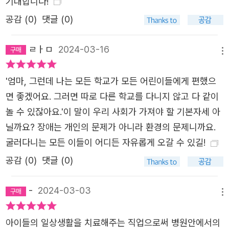
기대합니다!
님은 여러 학교를 다니며 휠체어를 타고 다니기에 시설이 적
공감 (
0
)
댓글 (0)
당한지를 조사해야 했어요. 새 학기 첫날이면 ‘나’는 언제나
긴장해요. 휠체어가 등장하면 시선이 집중되거든요. 체험 학
ㄹㅏㅁ
2024-03-16
메뉴
습을 하러 갔을 때는 높은 계단 위로 올라가 멋진 풍경을 보
는 반 친구들을 뒤에서 그저 바라보았고, 재난이 발생했을
'엄마, 그런데 나는 모든 학교가 모든 어린이들에게 편했으
때를 대비하여 대피하는 방법을 알려주는 재난 안전 교육 때
면 좋겠어요. 그러면 따로 다른 학교를 다니지 않고 다 같이
는 혼자 교실에 남았어요. 떡볶이를 먹으러 가게 안으로 들
놀 수 있잖아요.'이 말이 우리 사회가 가져야 할 기본자세 아
어가려면 친구들이 휠체어 앞바퀴를 들어서 문턱을 넘게 해
닐까요? 장애는 개인의 문제가 아니라 환경의 문제니까요.
주었고, 마을버스의 계단을 오를 수 없어 차로 5분 걸리는
굴러다니는 모든 이들이 어디든 자유롭게 오갈 수 있길!
거리를 날이 어둑어둑해질 때까지 휠체어로 이동해 집에 갔
공감 (
0
)
댓글 (0)
지요. 물론 체육 시간에 ‘나’가 함께 참여할 수 있도록 풍선으
로 하는 배드민턴을 제안해 주는 선생님도 있고, 계단 위로
-
2024-03-03
올라가 멋진 풍경을 보는 대신 ‘나’의 옆에서 함께 그림을 그
메뉴
리는 친구도 있어요. 휠체어가 문턱을 넘을 수 있게 도와주
아이들의 일상생활을 치료해주는 직업으로써 병원안에서의
는 친구들도 있고, 재난 안전 교육 때 함께 데리고 대피하지