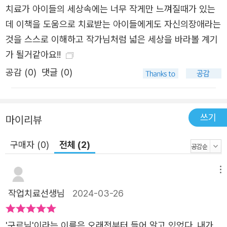
치료가 아이들의 세상속에는 너무 작게만 느껴질때가 있는
못해 미안하다며 ‘나’가 어떻게 대피해야 하는지 열심히 알
데 이책을 도움으로 치료받는 아이들에게도 자신의장애라는
아보겠다고 약속하는 선생님도 있어요. 하지만 우리는 모두
것을 스스로 이해하고 작가님처럼 넓은 세상을 바라볼 계기
똑같은 사람이이에요. 나는 위로 올라가 멋진 풍경을 볼 수
가 될거같아요!!
있는데 ‘나’는 그럴 수 없다는 건 옳지 않아요. 나와 마찬가지
공감 (
0
)
댓글 (0)
로 ‘나’도 버스에 탈 수 있어야 하고, 나와 마찬가지로 ‘나’도
불이 났을 때 대피할 수 있어야 해요. 그러려면 바뀌어야 하
는 게 세상에는 너무 많아요. 세상을 어떻게 바꾸냐고요? 바
쓰기
로 이렇게요. 그냥 지나치던 일상에서 한 번씩만 나를 떠올
마이리뷰
려 줄래? 예를 들어, 모두 똑같은 의자에 앉는 교실에서나,
구매자 (0)
전체 (2)
체육 수업을 들을 때, 계단밖에 없는 수련관에 도착했을 때,
청소 도구로 가득 찬 장애인 화장실을 보았을 때, 늘 북적이
메뉴
는 지하철 엘리베이터를 볼 때, 빠르게 출발해 버리는 버스
작업치료선생님
2024-03-26
를 탈 때 말이야. ‘휠체어를 탄 내 친구와 함께하기 위해서는
무엇을 해야 할까?’라고 고민해 봐. 당연했던 세상이 전혀 당
연하지 않게 보일 거야. 어딘가는 얼른 바뀌어야 할 거고, 어
'구르님'이라는 이름은 오래전부터 들어 알고 있었다. 내가