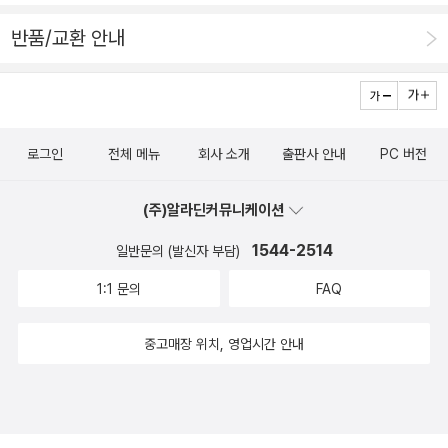
합'의 정신의 기초다. 응, 나 장애인 맞아! 넌 누군데?나는 이
하고 주위에서 잘 볼 수 없다고 생각되기도 한다 안경 쓴 사
제 이런 장난에는 속상해하지 않기로 했어. 남들과 다르다는
반품/교환 안내
람은 평범하다고 생각해도 휠체어를 탄 사람은 평범하다고
게 놀림거리가 될 수는 없다는 것을 알았거든. 설령 누군가
생각하지 않는 것은 흔히 볼 수 없기 때문일 것이다 만약 주
나를 놀린다고 해도, 그건 절대 내 잘못이 아니라는 것도 알
위에서 흔히 볼 수 있다면, 휠체어를 탄다는 건 안경을 쓰는
아. 우리는 모두 다른 것뿐이고, 다르다고 해서 틀린 건 절대
것만큼이나 평범한 일이 될 것이다 전학 간 학교가 계단이
아니니까. 오히려 한 가지 색만 있는 그림은 재미없는 것처
로그인
전체 메뉴
회사 소개
출판사 안내
PC 버전
엄청 많거나 엘리베이터가없는 경우, 재난이 발생했을 때를
럼, 모두 다르다는 건 알록달록 다채로운 그림을 그리는 일
대비하여 대피하는 방법을 알려주는 재난 안전 교육 때는 혼
같은 거 아닐까? '장애인'이라고 습관처럼 놀리던 친구의 표
(주)알라딘커뮤니케이션
자 교실에 남아 있거나체육시간에 함께 하지 못하고 구경만
현에 어쩜 이리 당당할 수 있을까? 아마도 부모님이 보여준
1544-2514
해야 하는 경우 계단밖에 없는 수련관에 도착했을 때, 청소
일반문의 (발신자 부담)
모습과 태도가 아닐까 추측해 본다. 자녀에게 전달하는 부모
도구로 가득 찬 장애인 화장실을 보았을 때, 늘 북적이는 지
1:1 문의
FAQ
의 반응과 태도가 아이 자신의 자아상을 만든다. 나는 우리
하철과 엘리베이터를 볼 때, 빠르게 출발해 버리는 버스를
아이들에게 어떤 자아상을 그려주고 있는가 생각해 보며 반
타야할때버스의 계단을 오를 수 없어 차로 5분 걸리는 거리
중고매장 위치, 영업시간 안내
성해 보았다. '대피 훈련 때 데리고 나가지 못해 미안해.''너
를 날이 어두워질때까지 휠체어로 이동해 집에 가는 경우 등
무 당연하게 너를 남겨 둬서 미안해. 선생님도 열심히 공부
등 ‘휠체어를 탄 내 친구와 함께하기 위해서는 무엇을 해야
해 볼게.'학교에서 실시한 재난대피훈련 때 대피 훈련에 참여
할까?’라고 한번쯤 고민해 보면 좋을 것 같다당연했던 세상