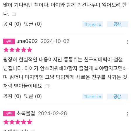
많이 기다리던 책이다. 아이와 함께 의견나누며 읽어보려 한
트를 작동시킬 때면 모두 나를 쳐다보거든. …… 어쩌면 내
다.
어려움은 휠체어 탓이 아니라, 휠체어는 이동할 수 없게 만
들어진 세상의 많은 것들 때문이 아닐까? 어떤 모습을 하든,
공감 (
0
)
댓글 (0)
어떤 상황에 있든 모두 편한 세상이면 좋을 텐데 말이야. -본
una0902
2024-10-02
문 90~91쪽 중에서 휠체어를 탄 초등학생 눈에 비친 세상,
메뉴
그리고 장애인으로 산다는 것 이 책은 널리 알려진 유튜브
채널 ‘굴러라 구르님’을 운영하는 ‘구르님’(김지우)이 썼어요.
굉장히 현실적인 내용이지만 통통튀는 친구의매력이 철철
작가는 이 책에서 자신과 똑같이 뇌성 마비를 가진 초등학생
넘칩니다. 아이가 안쓰러워해야할지 즐겁게 봐야할지고민하
4학년 ‘나’가 되어 휠체어를 탄 장애인으로 살아간다는 것에
며 읽더니 마지막엔 그냥 덤덤하게 새로운 친구를 사귀는 것
대해 이야기해요. 바로 어린 시절의 자기 이야기를 쓴 거예
처럼 받아들이네요
요. 조금 다른 점이 있다면, 어린 시절의 ‘김지우’보다 글 속
공감 (
0
)
댓글 (0)
의 ‘나’는 훨씬 용감하고 씩씩한 아이라는 거예요. 작가는 그
때 했으면 좋았을걸, 그때 있었으면 좋았을걸, 그때 이렇게
초록물결
2024-02-28
메뉴
말했다면 좋았을걸 하는, 어린 시절 자신을 돌보는 마음을
가지고 이 책을 썼어요. 초등학교에 입학하기 전, ‘나’의 부모