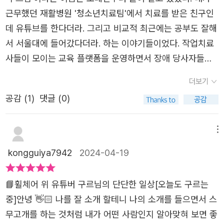
떤 건 아주 잘못되어 있겠지. 눈치채는 순간부터 세상은 바
근무했던 재활병원 '청소년치료팀'에서 치료를 받은 친구인
뀌기 시작하거든. 말 습관을 하나 바꾸는 것부터, 수업의 방
데 유튜브를 한다더라. 그리고 비교적 최근에는 공부도 잘해
식을 건의해 보는 것, 심지어 누군가와 친구가 되는 것 하나
서 서울대에 들어갔다더라. 하는 이야기들이었다. 작업치료
도 세상을 바꾸는 방법이 될 수 있어. -본문 111~112쪽 중에
사들이 모이는 교육 플랫폼을 운영하면서 장애 당사자들의
서 어때요? 세상을 바꾸는 게 그렇게 어렵지는 않을 것 같지
이야기와 작업치료사들을 연결하는 강연 프로젝트를 시작했
더보기
요?
다. 연두의 재활이야기로 유명한 연두님을 시작으로 뇌성마
공감 (
1
)
댓글 (0)
비 청년 승기씨로 이어졌다. 이런 계기로 구르님에 대한 관
심도 더 갖게 되어 인스타 팔로우를 하고 있었는데 최근 출
판한 '오늘도 구르는 중' 책 기대평 이벤트가 있어 참여했고
메뉴
자필 서명이 된 책을 받을 수 있었다. 1. 아이들에게 추천할
kongguiya7942
2024-04-19
책 받은 날 잠들기 저네 후루룩 읽었는데 첫 느낌은 '너무 쉽
고 친숙하게 장애를 이해할 수 있도록 쓴 책'이라는 생각이
📘휠체어 위 유튜버 구르님의 단단한 일상[오늘도 구르는
들었다. 막내 딸내미한테도 읽어주고 둘째와 첫째한테까지
중]안녕 👋🏻 나를 잘 소개 할테니 나의 소개를 들으면서 스
추천했다. 글이 많지 않고 알록달록한 책 구성이 아이들이
무고개를 하는 것처럼 내가 어떤 사람인지 알아맞혀 보면 좋
편하게 읽기에 딱이었다. 학교든 어린이 집이든 '통합'이 시