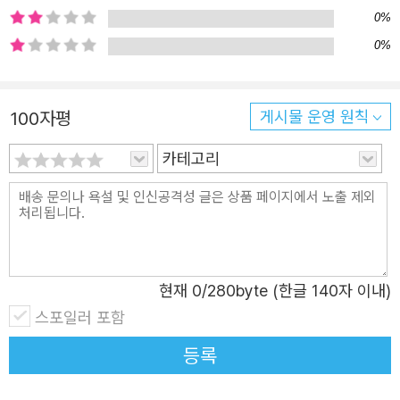
예요. 흔히 볼 수는 없어도 휠체어를 타는 사람은 우리 주위
0%
어디에나 있어요. 밖을 잘 돌아다니지 않기 때문에 흔히 볼
0%
수 없을 뿐이지요. 아니, ‘돌아다닐 수 없기 때문에’이라는 말
이 더 정확할 거예요. 자를 가지고 5센티미터가 어느 정도나
100자평
게시물 운영 원칙
되는 높이인지 확인해 봐요. 만약 5센티미터 높이의 턱이 있
다면, 그걸 넘고 올라갈 수 있나요? 당연한 걸 왜 묻냐고요?
카테고리
서너살 아이도 할 수 있을 거라고요? 하지만 수동 휠체어를
타고는 그걸 넘어 올라가기 힘들어요. 고작 5센티미터인데
말이에요. 하지만 생각해 봐요. 거리에 ‘고작 5센티미터’보다
높은 턱이 얼마나 많은지, 그리고 울퉁불퉁한 길이 얼마나
많은지. 버스는 어떤가요. 버스를 타기 위해서 올라가야 하
현재
0
/280byte (한글 140자 이내)
는 계단은 5센티미터보다 몇 배는 더 높아요. 지하철을 타려
스포일러 포함
면 수많은 계단을 오르내려야 해요. 엘리베이터가 설치되어
등록
있는 곳도 있지만, 그걸 타려면 일부러 먼 길을 돌아서 가야
하는 경우가 대부분이에요. 그래서 휠체어를 타고는 마음껏