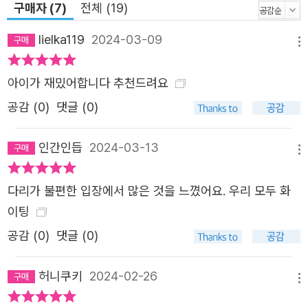
구매자 (7)
전체 (19)
밖을 돌아다닐 수 없는 거예요. 휠체어를 탄 사람을 ‘특이한’
사람으로 만든 건 바로 우리 사회예요. 씩씩하게 다른 친구
lielka119
2024-03-09
메뉴
들이 하는 건 모두 해 보는 나지만, 시작 전에 걱정이 생기는
건 어쩔 수 없어. 우리의 일상은 굉장히 당연해 보이지만, 누
아이가 재밌어합니다 추천드려요
군가에게는 전혀 당연하지 않거든. 많은 일들이 장애가 없는
공감 (
0
)
댓글 (0)
친구들에게 맞춰져 있기 때문이야. 당연하게 학교에 걸어가
고, 당연하게 밥을 먹으러 줄을 서고, 당연하게 체육 수업을
인간인듭
2024-03-13
메뉴
듣고, 당연하게 버스를 타고 소풍을 가는 것 같지만 그럴 때
마다 나는 남들보다 뒤에 있거나, 아예 참여하지 못할 때도
다리가 불편한 입장에서 많은 것을 느꼈어요. 우리 모두 화
있어. -본문 48~49쪽 중에서 지하철을 생각하면 나는 모험
이팅
을 하는 탐험가가 된 기분이 들어. 출구가 여덟 개나 되지만
공감 (
0
)
댓글 (0)
엘리베이터는 하나밖에 없는 탓에 이리저리 빙빙 헤매야 하
고, 열차와 승강장 사이 넓은 틈은 마치 휠체어 앞바퀴를 집
허니쿠키
2024-02-26
어삼키는 괴수 같지. 버스를 생각하면 마치 유명한 사람이
메뉴
된 것 같은 기분이 들어. 휠체어가 탈 수 있게 해 주는 리프