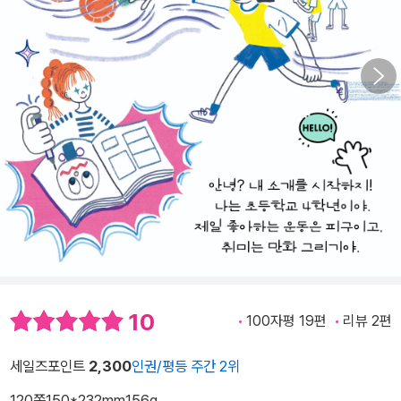
10
100자평 19편
리뷰 2편
세일즈포인트
2,300
인권/평등 주간 2위
120쪽
150*232mm
156g