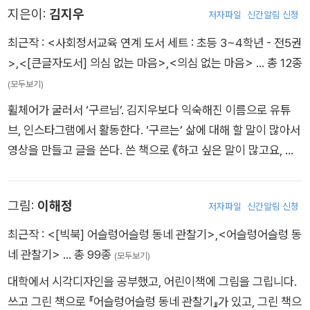
분과 함께 듣게 되다니 누구보다 기쁘고 설렙니다.
지은이:
김지우
저자파일
신간알림 신청
제 옆과 그 옆과 그 앞뒤의 모든 어린이에게 이 책을 권하고 싶어
최근작 :
<사회정서교육 연계 도서 세트 : 초등 3~4학년 - 전5권
요. 나를 사랑하는 방법을 알고 싶나요? 나에게도, 나의 친구에게
>
,
<[큰글자도서] 의심 없는 마음>
,
<의심 없는 마음>
… 총 12종
도 꼭 필요한 이야기를 이 책 안에서 만나 보세요. 우리 이 책을
(모두보기)
더 여럿이 읽기로 해요. 더 크고 더 안전한 세상이 될 거예요.
휠체어가 굴러서 ‘구르님’. 김지우보다 익숙해진 이름으로 유튜
브, 인스타그램에서 활동한다. ‘구르는’ 삶에 대해 할 말이 많아서
영상을 만들고 글을 쓴다. 쓴 책으로 《하고 싶은 말이 많고요, 구
릅니다》, 《오늘도 구르는 중》, 《우리의 목소리를 공부하라》(공
저), 《우리의 활보는 사치가 아니야》가 있다. 바이러스의 시대 이
그림:
이해정
저자파일
신간알림 신청
후, 여행 제한이 풀리자 고삐 풀린 듯 세계를 떠돌았다. 길 위에서
는 가끔 내가 그저 당연한 존재처럼 느껴지는 순간들이 있었다.
최근작 :
<[빅북] 어슬렁어슬렁 동네 관찰기>
,
<어슬렁어슬렁 동
그 의심 없는 마음이 좋아 계속 구르며 세상을 누비고 이야기를
네 관찰기>
… 총 99종
(모두보기)
전하고 싶다.
대학에서 시각디자인을 공부했고, 어린이책에 그림을 그립니다.
쓰고 그린 책으로 『어슬렁어슬렁 동네 관찰기』가 있고, 그린 책으