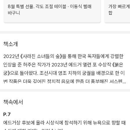
8월 특별 선물. 각도 조절 테이블 · 이동식 빨래
가장 빠르게
바구니
합
책소개
2022년 《사라진 소녀들의 숲》을 통해 한국 독자들에게 강렬한
인상을 준 허주은 작가가 2023년 에드거 앨런 포 수상작 《붉은
궁》으로 돌아왔다. 조선시대 영조 치하의 궁궐을 배경으로 한 이
번 작품은 더욱 깊어진 정치적 음모에 한층 더 풍부해진 서스펜스
로, 주인공과 독자가 함께 의문의 살인 사건에 몰입하여 추리할
수 있도록 한다. 뿐만 아니라 로맨스 요소까지 가미되어 더 다채
책속에서
로운 읽을거리를 선사한다.
P.7
에드거상 후보에 올라 시상식에 참석하기 위해 뉴욕으로 향할 때
이야기는 1758년 조선, 혜민서에서 네 명의 여인이 살해당하는