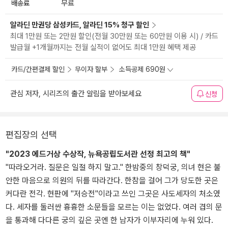
배송료
무료
알라딘 만권당 삼성카드, 알라딘 15% 청구 할인
최대 1만원 또는 2만원 할인(전월 30만원 또는 60만원 이용 시) / 카드
발급월 +1개월까지는 전월 실적이 없어도 최대 1만원 혜택 제공
카드/간편결제 할인
무이자 할부
소득공제 690원
관심 저자, 시리즈의 출간 알림을 받아보세요
신청
편집장의 선택
"2023 에드거상 수상작, 뉴욕공립도서관 선정 최고의 책"
"따라오거라. 질문은 일절 하지 말고." 한밤중의 창덕궁, 의녀 현은 불
안한 마음으로 의원의 뒤를 따라간다. 한참을 걸어 그가 당도한 곳은
커다란 전각. 현판에 "저승전"이라고 쓰인 그곳은 사도세자의 처소였
다. 세자를 둘러싼 흉흉한 소문들을 모르는 이는 없었다. 여러 겹의 문
을 통과해 다다른 궁의 깊은 곳엔 한 남자가 이부자리에 누워 있다.