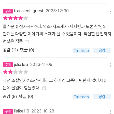
인물들을 중심으로 끌어온다. 이렇게 다양한 계층의 인물을 하나
의 이야기장으로 불러 모은 《붉은 궁》은 인물 간의 여러 갈등 구
transient-guest
2023-12-30
메뉴
도를 통해 심리적 긴장을 부여한다. 주인공 현은 성별과 신분에
의해 아버지로부터 인정받지 못하는데, 마찬가지로 영조에게 인
즐거운 퓨전사극+추리. 영조-사도세자-세자빈과 노론-남인의
정받지 못하는 세자를 보며 그가 자신과 비슷한 처지임을 느낀다.
관계는 다양한 이야기의 소재가 될 수 있음이다. 적절한 반전까지
그러나 한편으로는 세자의 잔혹함에 목숨을 잃을 뻔하기도 한다.
괜찮은 작품
세자 뿐 아니라 살인 용의자들의 악한 모습만이 아닌 인간적인 모
공감 (
11
)
댓글 (0)
습까지도 다면적으로 보여 주어, 과연 누가 진범일지 유추하는 재
미를 더한다. 그밖에 세자를 끌어내리려는 문 소원, 궁녀와 비밀
julia lee
2023-11-09
리에 혼인한 군 의원, 남몰래 복수의 칼날을 다듬어 온 인영 의녀
메뉴
까지, 다양한 인물들이 등장해 진범 추적은 더욱 복잡한 양상이
퓨젼 소설인가? 조선시대라고 하기엔 고증이 탄탄치 않아서 읽
된다. 혜민서에서의 잔혹한 살인사건 이후로도 의녀를 표적으로
는데 몰입이 힘들었다.
한 사건이 연이어 발생한다. 공격을 당했다가 간신히 목숨을 건진
공감 (
8
)
댓글 (0)
경희 의녀의 의미심장한 증언을 토대로 현은 도성 밖 야산으로 향
한다. 이야기의 무대가 달라짐에 따라 더더욱 으스스한 분위기가
lielka119
2023-10-28
연출되는 한편, 흩어졌던 퍼즐 조각들이 하나둘 맞춰지며 독자는
메뉴