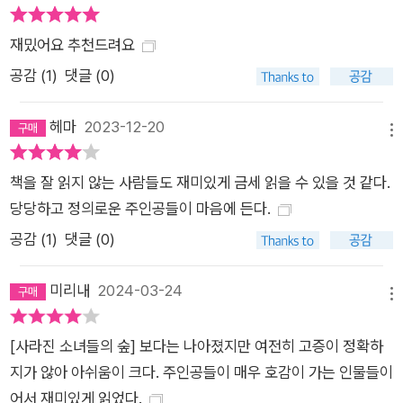
마치 현과 함께 사건을 풀어나가는 듯한 쾌감을 얻게 된다. 짜임
재밌어요 추천드려요
새 있는 정치 스릴러 나는 숨조차 쉴 수 없었다. 이토록 냉정하게,
이토록 신속하게 인간의 목숨을 빼앗는 광경은 처음 보았다. 그제
공감 (
1
)
댓글 (0)
야 깨달음이 들었다. 혜민서 사건 수사는 나를 죽음의 덫에 빠뜨
릴 수도 있었다. -본문 중에서 눈을 내리깐 채로 슬쩍 앞을 보았
헤마
2023-12-20
메뉴
다. 세자는 나를 등지고 서 있었다. 가까이서 보니 키와 몸집이 더
욱 컸다. 언뜻 봐도 무예에 출중하다는 소문이 사실임을 알 수 있
책을 잘 읽지 않는 사람들도 재미있게 금세 읽을 수 있을 것 같다.
었다. 거의 검은색에 가까운 남색 비단 곤룡포는, 거대한 바위 위
당당하고 정의로운 주인공들이 마음에 든다.
를 흐르는 물처럼 매끄러워 보였다. 넓은 어깨가 그의 힘을, 한 번
공감 (
1
)
댓글 (0)
의 공격으로 여러 명을 죽일 수 있는 능력을 증명했다. -본문 중에
서 현의 수사망이 더 깊숙한 곳을 파고들수록 궁궐 안팎의 팽팽한
미리내
2024-03-24
메뉴
권력 싸움이 보이기 시작한다. 절대 권력을 가진 것만 같은 세자
는 사실 노론의 눈치를 봐야만 하는 입장이다. 서녀인 현은 천민
[사라진 소녀들의 숲] 보다는 나아졌지만 여전히 고증이 정확하
이지만, 현의 아버지는 노론 대신 중에서도 가장 높은 자리를 차
지가 않아 아쉬움이 크다. 주인공들이 매우 호감이 가는 인물들이
지하고 있는 형조판서다. 이렇듯 현과 현의 아버지, 그리고 세자
어서 재미있게 읽었다.