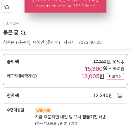
소득공제
붉은 궁
허주은
(지은이),
유혜인
(옮긴이)
시공사
2023-10-25
종이책
17,000
원,
10%
15,300
원
+ 850원
13,005
원
카드최대혜택가
더보기
전자책
12,240
원
수령예상일
양탄자배송
지금 주문하면 내일 밤 11시
잠들기전 배송
(중구 서소문로 89-31 )
변경