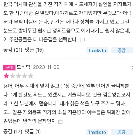
한국 역사에 관심을 가진 작가 덕에 사도세자가 살인을 저지르기
형의 말을 집어 든 순간, 시간은 정지하고 세상에는 전략, 작전,
도 한 사람이란 걸 알았다.이야기로도 재미있지만 무엇보다 캐릭
질문만 남는다. 어진과 다음 행보에 관해 이야기하다 보니 그런
터가 무척 마음에 든다. 인간은 저마다 상처를 가지고 있고 그걸
마력에 사로잡히는 듯했다. -본문 중에서 왕세자가 사라진 밤, 네
분노로 쌓아두긴 쉽지만 정의로움으로 이겨내기는 쉽지 않은데,
명의 여인이 살해당하는 무시무시한 사건이 일어난다. 그리고 살
이 주인공들은 더 나은길을 선택한다.
인 사건의 진범을 찾는 과정에서 왕세자, 세자빈, 의녀, 다모, 의
원, 종사관, 사령관 등 궁궐 내부 인사들이 사실관계를 두고 첨예
공감 (
21
)
댓글 (15)
하게 얽힌다. 사도세자라는 역사적 인물을 기반으로 창작, 출간된
작품들은 이미 여럿 존재한다. 그러나 기존의 작품들은 영조와 사
모비딕
2023-11-09
메뉴
도세자의 부자 관계에 집중하거나, 뒤주에 갇혀야 했던 세자의 죽
음만을 집중적으로 다룬다. 《붉은 궁》은 왕족이 행한 폭력이 한
용어, 어투 시대에 맞지 않고 문장 중간에 일부 단어만 글씨체를
하층민의 삶을 어떻게 바꾸었는지에 대해 집중하며, 성별과 신분
다르게 한것도 의도는 있겠지만 거슬리네요. 갓을 검은양반모자
의 차별에 대항하는 인물들의 이야기를 펼쳐낸다. 뿐만 아니라 작
라고 한 부분에서 덮습니다. 내가 싫은 책을 누구 주기도 뭐하
가는 왕족 중심으로만 쓰여진 역사를 면밀히 들여다보고, 그 안에
고... 같은 재외동포 작가의 소설 작은땅의 야수들은 위화감 없이
서 다른 이야기들을 발견한다. 왕족이 아닌 성 바깥의 평민들을
읽었는데 번역의 문제인지
보살피는 의녀, 하층민을 치료하는 다모 등 역사의 바깥에 있던
공감 (
17
)
댓글 (1)