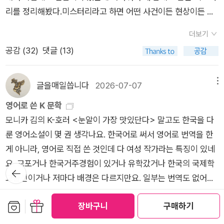
왜 연이어 살인사건을 일으켰는지..그 이야기 씁쓸했습니다....​'세
채 홀로 살아남아야 했던 영조가 보기에 모자라기 그지없었을 것
리를 정리해봤다.미스터리라고 하면 어떤 사건이든 현상이든 진
자'는 우리가 '사도세자'로 알고 있는 그 사람입니다..실제로 '정신
이다. 그런데 어린 세손은 너무나 영특하였고, 영조는 세손에게
실이나 진상이 규명되지 않은 상태에서 그 비밀을 풀어가는 이야
병'이 있었고, 수많은 사람들을 죽였다고 기록이 되어있는데요그
더보기
왕위를 물려주기로 결심한 듯 했다. 아버지에게 버림받은 아들은
기라고 할 수도 있겠다. 초자연적인 이야기이거나 알 수 없는 사
러나 요즘 '사도세자'에 대해 재해석이 되고 있지만.그가 사람들
공감 (
32
)
댓글 (13)
아버지를 무서워했고, 이는 의대증 같은 병증으로 나타났으며 급
건을 추리로 풀어가는 이야기로 나눌 수 있는데, 경계가 모호한
을 많이 죽인것은 진실인데요..​작가님은 '사도세자'의 파란만장한
기야는 자신이 아끼던 후궁마저 살해할 지경에 이르렀다.사도세
경우도 있고 어떤 범주에 넣어야 할지 모르는 경우도 있었다. 그
삶에 대해 알게 되면서..그의 이야기를 '바탕'으로 소설을 쓰셨다
자는 자신의 법적 어머니인 정성왕후와도 사이가 좋았고, 큰누나
러면 뭐 어떠랴, 그냥 내가 좋아하는 소설들인 것을.대략 사회파
글을매일씁니다
2026-07-07
메뉴
고 하는데요..​주인공 '현'은 '의녀'입니다.....즉 '천민'이고..아버지
인 화평옹주와도 사이가 좋았으며, 형수인 현빈 조씨와도 사이가
미스터리, 역사 미스터리, 오컬트 미스터리 이렇게 나눠 봤는데,
는 '대감마님'이지만..'서얼'인지라...아버지를 아버지라 못 부르
영어로 쓴 K 문학
좋았다. 그러나 그들은 모두 일찍 죽었다. 영조로부터 보호해 줄
생각보다 좋은 소설들이 많아서 고르기 힘들었다. 1. 사회파 미스
는..보잘것 없는 신분입니다..​더군다나 '궁'안은 얼마나 위험한 곳
모니카 김의 K-호러 <눈알이 가장 맛있단다> 말고도 한국을 다
왕실 어른이 아무도 없었던 것이다. 어머니인 영빈 이씨나 아내인
터리 정말 재미있게 읽었다. 우리가 가진 공동체 의식이 지나치
인지..말 한마디에도 목숨이 왔다갔다 하는곳에서..자신의 '스
룬 영어소설이 몇 권 생각나요. 한국어로 써서 영어로 번역을 한
혜경궁 홍씨는 도움이 되지 못했다. 사도세자를 미워하는 화완옹
게 배타적인 건 아닌지 고민했고, 같은 상황이라도 약자에게 더
승'의 '결백'을 증명하기 위해 목숨을 거는 장면이 위태위태한데
게 아니라, 영어로 직접 쓴 것인데 다 여성 작가라는 특징이 있네
주는 영조의 총애를 받았다. 개인사로 보면 사도세자는 강박과 충
가혹해지는 사회가 슬펐다. 폭우가 쏟아지는 밤마다 살인사건이
요더군다나 위험에 빠지기도 하는..​그리고 그를 도우는 종사관
요. 교포거나 한국거주경험이 있거나 유학갔거나 한국의 국제학
동조절 장애, 공포에 사로잡힐 만했다(하지만 어떤 것도 살인의
뒤로가
일어난다. 피해자는 이슬람 사원도 연구하는 다문화교류연구원
'어진'두 사람의 '로맨스'도 있는데...나중에 이뤄졌을지 궁금합니
기
교출신이거나 저마다 배경은 다르지만요. 일부는 번역도 없어요.
변명은 되지 않겠지만). 평범한 사람의 일탈은 그 파장이 적을
교류자들이고, 오지영 형사는 이 사건을 맡게 된다.언론이 자극적
다.신분의 차이를 극복하고 말입니다...​'사라진 소녀들의 숲'도 잼
백만장자를 위한 공짜음식, 파친코, American Hagwon 이민진
수 있다. 하지만 권력을 가진 사람의 일탈은 수많은 사람의 생계
으로 여론을 형성하고 경찰서 내에서는 사내정치로 오지영 형사
더보기
보관함담기
선물하기
나게 읽었는데..이 작품 '붉은 궁'도 잼나게 읽었습니다..의의외 범
장바구니
구매하기
3부작작은 땅의 야수들Beasts of a Little Land의 김주혜(Juh
나 생명과 직결될 수 있다. 그리고 그 권력의 힘으로 많은 것을 무
를 압박하는 와중에 사건은 또 다른 인물을 지목하는데... 우리 사
공감 (
1
)
댓글 (0)
인의 정체와 '반전', 결말도 해피엔딩이라 좋았구요..이런 스타일
ea Kim)우리 메아리처럼Folkhorn의 엔젤라 미영 허늑대 사이