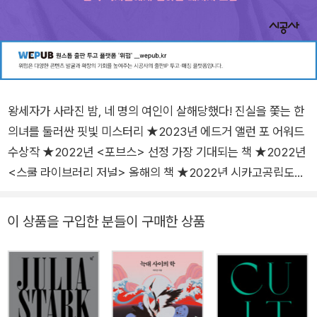
왕세자가 사라진 밤, 네 명의 여인이 살해당했다! 진실을 쫓는 한
의녀를 둘러싼 핏빛 미스터리 ★2023년 에드거 앨런 포 어워드
수상작 ★2022년 <포브스> 선정 가장 기대되는 책 ★2022년
<스쿨 라이브러리 저널> 올해의 책 ★2022년 시카고공립도서
관, 뉴욕공립도서관 올해의 책 ★2022년 미국공영라디오 NPR
선정 올해의 책 ★미국서적상협회 ABA 인디 부문 베스트셀러
이 상품을 구입한 분들이 구매한 상품
★ 바쁘다 바빠, 의녀 백현. 열심히 갈고 닦은 의술 베풀랴, 스승
님 누명 벗기고 살인 사건 범인 추적하랴, 종사관 총각하고 사랑
의 줄다리기 하랴. 이 모든 걸 살뜰히 해내는 슬기로운 주인공 현
처럼 이 소설도 일당백의 몫을 능히 해낸다. 조선 고유의 의예술
을 섬세한 고증으로 되살린 메디컬 드라마, 혈당 수치를 걱정해야