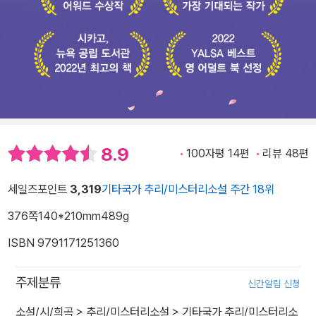
8.9
100자평 14편
리뷰 48편
세일즈포인트
3,319
기타국가 추리/미스터리소설 주간 18위
376쪽
140*210mm
489g
ISBN 9791171251360
주제분류
신간알림 신청
소설/시/희곡
>
추리/미스터리소설
>
기타국가 추리/미스터리소