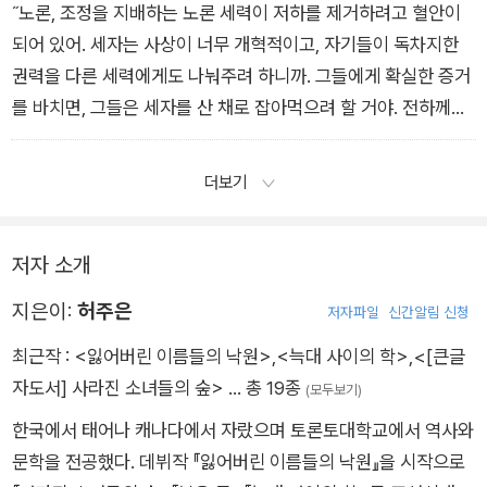
˝노론, 조정을 지배하는 노론 세력이 저하를 제거하려고 혈안이
되어 있어. 세자는 사상이 너무 개혁적이고, 자기들이 독차지한
권력을 다른 세력에게도 나눠주려 하니까. 그들에게 확실한 증거
를 바치면, 그들은 세자를 산 채로 잡아먹으려 할 거야. 전하께서
아들을 버리게 하려면, 전하 주변에 있는 사람들을 움직여야 해.˝
더보기
저자 소개
지은이:
허주은
저자파일
신간알림 신청
최근작 :
<잃어버린 이름들의 낙원>
,
<늑대 사이의 학>
,
<[큰글
자도서] 사라진 소녀들의 숲>
… 총 19종
(모두보기)
한국에서 태어나 캐나다에서 자랐으며 토론토대학교에서 역사와
문학을 전공했다. 데뷔작 『잃어버린 이름들의 낙원』을 시작으로