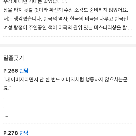
수상에 대한 기대는 없었습니다.
것으로 시작된다. 의녀 현은 자신의 스승인 정수가 이 사건과 관
상을 타지 못할 것이라 확신해 수상 소감도 준비하지 않았어요.
련하여 누명을 썼다는 것을 알게 된다. 형조판서인 아버지와 기생
저는 생각했습니다. 한국의 역사, 한국의 비극을 다루고 한국인
출신 어머니 사이에서 태어난 현은 출신과 성별의 장벽을 느끼고,
여성 탐정이 주인공인 책이 미국의 권위 있는 미스터리상을 탈 리
의녀가 되기 위해 혜민서에서 밤낮으로 공부해 왔다.
가 없잖아? 그래서 수상자로 호명되었을 때 눈물을 흘리고 말았
습니다.
그때 가장 큰 도움을 준 것이 바로 정수였다. 현은 정수의 누명을
서양 역사와 서양 문화 소재가 아니라고 외면받지 않고, 한국의
벗기기 위해 홀로 진범을 찾아 나선다. 그 과정에서 자신과 같은
밑줄긋기
이야기가 이토록 큰 관심을 받을 수 있는 시대에 산다는 것이 정
처지인 종사관 어진의 조력을 받게 되고, 그에게 묘한 감정을 느
P.266
한담
말 자랑스럽습니다.
끼게 된다. 풋풋한 사랑의 기운이 감도는 가운데, 어진과 손을 잡
˝내 아버지라면서 단 한 번도 아버지처럼 행동하지 않으시는군
- 한국 독자들에게
게 된 현은 살인 사건의 유력한 용의자인 사도세자를 중심으로 사
요.˝
건을 파헤치기 시작한다.
.
.
.
˝그런데 저는 왜 당신의 딸처럼 행동해야 하죠?˝
P.278
한담