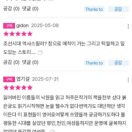
의 위치는 복잡하게 얽혀 아슬아슬한 힘의 균형을 유지하는 형국
공감 (
0
)
댓글 (0)
이다. 현은 아버지와 포도대장 등의 권력자들로부터 사건 수사에
서 손을 떼라는 압박을 받는다. 동시에 문 소원으로부터 첩자가
gidon
2025-05-08
될 것을 강요받는다. 게다가 현이 문 소원의 첩자임을 알고 있음
메뉴
에도 수사를 이어가라는 세자빈의 조언은 알쏭달쏭하기만 하다.
조선시대 역사스릴러? 참으로 애착이 가는 그리고 탁월하고 밀
혜민서 사건을 파헤치던 현은 어느새 궁궐 내 정치의 중심에 서게
도있는 스토리....
된다. 궁중에서 치열한 암투가 벌어지는 한편, 왕족에게 해를 당
한 하층민 또한 복수를 꾸미고 있다. 이렇듯 계층을 막론하고 일
공감 (
0
)
댓글 (0)
어나는 정치 싸움에 갈등은 더 심화되고, 매 장면이 클라이맥스를
엽기걸
2025-07-31
달리는 듯 몰입감이 치솟는다. 복잡하게 얽힌 권력 관계이지만 현
메뉴
을 중심으로 짜임새 있게 풀어내어 풍성한 읽을거리를 선사한다.
무거운 분위기를 중화시키는 풋풋한 로맨스 우리는 나약한 존재
잃어버린 이름들의 낙원을 읽고 허주은작가의 책을전부 샀다 붉
다. 그럼에도 살아남고자 하는 의지가 확고하다. 우리에게는 은밀
은궁도 읽기시작하면 눈을 뗄수가 없다번역가도 대단하단 생각
한 고통과 사랑에 대한 열망이 있다. -본문 중에서 나는 사랑하고
이든다 이 표현들이 영어로어떻게 쓰였을까 궁금하기도하다 불
싶었고, 사랑받고 싶었다. 존재감을 드러내고 싶었다. 이해와 인
평등한 시대를 살았던 평민,천민,여성들하지만 운명에 굴복하지
정을 받고 싶었다. 어진과 있다 보면, 내 머릿속에 초대받지 않은
않았던 용감한 여성들..