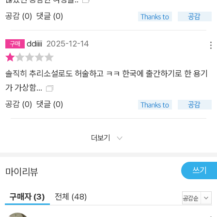
환상이 슬그머니 들어왔다. 지은이 수집하는 연애소설 주인공처
공감 (
0
)
댓글 (0)
럼, 누군가 나를 소중히 여긴다면 어떤 느낌일까 꿈꾸게 되었다. -
본문 중에서 복잡한 인물 관계 중에서도 가장 눈에 띄는 것은 주
ddiiii
2025-12-14
메뉴
인공 현과 종사관 어진의 관계로, 보는 이로 하여금 절로 설렘을
자아낸다. 연이어 발생하는 살인 사건에도 진중하게 수사를 이어
솔직히 추리소설로도 허술하고 ㅋㅋ 한국에 출간하기로 한 용기
가던 두 사람이지만, 서로를 대할 때만큼은 조금 서툰 모습을 보
가 가상함...
이기도 하며 풋풋한 십대의 모습을 보인다. 남성이 여성을 선택하
공감 (
0
)
댓글 (0)
는 식으로 이루어졌던 일반적인 조선 시대 남녀상과 달리, 《붉은
궁》의 러브 라인은 현의 변화에 달려있다는 점이 신선하다. 현은
천대 받는 신분의 젊은 여성임에도 능동적으로 사건을 헤쳐 나가
더보기
고, 어진은 현의 뒤를 든든하게 받쳐주며 합을 맞춘다. 처음에는
신분의 차이로 인해 어진을 밀어내었던 현이지만, 궁궐 안에서 겪
쓰기
마이리뷰
은 사건을 통해 온전한 ‘나’로 살아감에 있어 직위와 신분 따위는
중요치 않다는 것을 깨닫고, 비로소 어진에게 마음을 열게 된다.
구매자 (3)
전체 (48)
그러므로 어진을 받아들이는 것은 현의 성장 과정이기도 하다. 사