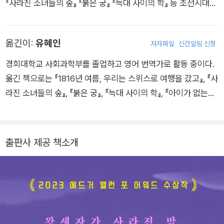
『사라진 소녀들의 숲』 『붉은 궁』 『늑대 사이의 학』 등 조선시대를
배경으로 한 미스터리 소설을 연이어 발표하며 베스트셀러 작가
로 자리매김했다. 한국의 역사와 문화에 바탕을 둔 작품 분위기,
옮긴이:
유혜인
저자파일
신간알림 신청
탄탄한 서사 속에 치밀한 미스터리 장치를 가미한 필력으로 세계
무대에 먼저 이름을 알렸고 2023년 추리문학계에서 최고 권위
경희대학교 사회과학부를 졸업하고 영어 번역가로 활동 중이다.
를 인정받는 에드거 앨런 포 상을 수상했다. 또한 2022년 포브스
옮긴 책으로는 『1816년 여름, 우리는 스위스로 여행을 갔고』, 『사
선정 가장 기대되는 작가, 2022년 화이트 파인 어워드 최종 후보
라진 소녀들의 숲』, 『붉은 궁』, 『늑대 사이의 학』, 『아이가 없는
로 선정되었다. 조선시대 여성 수사관인 다모 ‘설’을 중심으로 역
집』, 『모조품』, 『살인자의 숫자』, 『봉제인형 살인사건』, 『꼭두각시
사적 소용돌이 속에서 자신의 이름을 찾고자 고군분투하는 인물
살인사건』, 『엔드게임 살인사건』, 『아임 워칭 유』, 『인 어 다크, 다
들의 이야기를 흥미롭게 직조해낸 『잃어버린 이름들의 낙원』은
크 우드』, 『우먼 인 캐빈 10』, 『위선자들』, 『악연』 등이 있다.
출판사 제공 책소개
미국도서관협회(ALA)와 청소년도서관조합( JLG) 추천 도서로
선정되었고, 2021년 에드거 앨런 포 어워드에 노미네이트 되었
으며, 2020 프리먼 어워드, ABA 인디 베스트셀러에 이름을 올렸
다. 현재 토론토에서 남편과 두 자녀와 함께 살면서 금서를 필사
하는 여성의 이야기를 다룬 차기작을 준비 중이다. 인스타그램 @
junehwrites 홈페이지 junehur.com