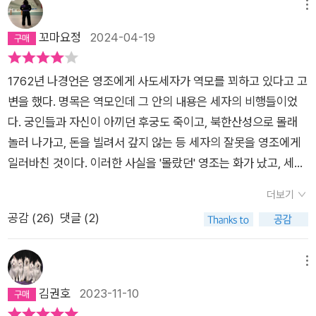
건의 진실이 밝혀짐에 따라 밀도 높은 서술이 이어지는 와중, 로
메뉴
맨스 요소가 가미되어 호흡을 조절시킨다. 영조 시대의 역사·정치
꼬마요정
2024-04-19
적인 모습을 긴장감 있게 묘사하여, 그를 배경으로 치열하게 살고
사랑하는 인물들을 보는 것만으로도 즐거움이 충족된다. 해외에
1762년 나경언은 영조에게 사도세자가 역모를 꾀하고 있다고 고
서 먼저 각광받은 K-스토리를 한국어판으로 만나다 2023년 에
변을 했다. 명목은 역모인데 그 안의 내용은 세자의 비행들이었
드거 앨런 포 어워드 수상, 2022년에는 시카고공립도서관과 뉴
다. 궁인들과 자신이 아끼던 후궁도 죽이고, 북한산성으로 몰래
욕공립도서관에서 ‘올해의 책’ 타이틀을 거머쥐는 등 《붉은 궁》
놀러 나가고, 돈을 빌려서 갚지 않는 등 세자의 잘못을 영조에게
은 세계에서 먼저 주목을 받았다. 공신력 높은 여러 어워드에서의
일러바친 것이다. 이러한 사실을 '몰랐던' 영조는 화가 났고, 세자
수상 및 해외 비평가들의 찬사를 통해 현재 미스터리 역사극 장르
를 불렀고, 여차저차하여 뒤주에 가뒀고 그렇게 세자는 죽었다.
에서 가장 핫한 작품으로 떠오른 《붉은 궁》. 한국어판에서는 허
더보기
임오화변이었다.이 책의 시점은 1758년 2월. 현 의녀가 아무도
주은 작가가 밝히는 에드거 앨런 포 어워드 수상 소감, 한국 독자
공감 (
26
)
댓글 (2)
모르게 세자의 처소로 불려갔다. 그 곳엔 세자를 대신한 내관이
들을 위한 사인 등이 포함되어 있다. 해랑 작가의 표지 일러스트
누워 있었고, 세자빈 홍씨가 옆을 지키고 있었다. 세자가 자리를
《국경》으로 제 62회 한국출판문화상을 수상한 그림 작가 해랑의
비웠고 세자빈은 영조 몰래 궁을 빠져나간 그의 부재를 덮기 위해
메뉴
감각적인 표지와 일러스트를 수록하여 본문 속에서 펼쳐지는 긴
의원과 의녀를 부른 터였다. 그리고 혜민서에서 네 명의 사람이
김권호
2023-11-10
박감과 서늘함, 애절한 감정 등을 더욱 생생하게 느낄 수 있도록
죽었다. 과연 범인은 누구인가?이 이야기는 세자가 자리를 비운
시각화 했다. 해랑 작가는 현실과 판타지를 중첩하여 각 중심 요