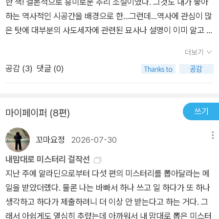
지 못했고, 어머니 영빈 이씨와 애착 형성을 하지 못했다.(심지어
한 책! 결론적으로 흥미로운 추리 소설이였다. 그것도 내가 좋아
니다.​포도대장은 평소 원한을 가지고 있었던 '정수'의녀를 범인으
영빈 이씨는 자신의 아들을 죽이는 데 일조했다.) 현은 아버지의
하는 역사적인 시공간을 배경으로 한...그런데...역사에 관심이 많
로 몰아 체포하고'현'은 자신의 스승이 체포되자...사건의 '진상'이
기대에 부응하기 위해 미친듯이 노력하여 내의녀가 되었고, 사도
은 탓에 대부분의 사도세자에 관련된 묘사나 설명이 이미 알고 있
궁금해지기 시작합니다그래서 현장에 있었던 포도청 하인인 '어
세자는 아버지의 기대에 부응하기 위해 노력했으나 실패했다. 아
는 것들이라 오히려 김빠지는 부분이 다소 있긴 했다. 아마 외국
진'에게 사건에 대해 묻는데요.​이후...어릴적에는 친구였지만, 현
더보기
들에게 유독 편협했던 영조는 결코 아들을 사랑해주지 않았다. 부
독자의 입장에서는 한국이라는 나라의 이전 왕조였던 조선시대
재는 엄청난 신분차이인 '문소원'에게 불려간 '현'은그날밤 '세
공감 (
3
)
댓글 (0)
모로부터 정서적 학대를 당한 두 사람 중 한 사람은 사람을 살리
의 어떤 세자의 이야기를 알리가 없으니 처음부터 끝까지 새롭고
자'가 '궁'에 있었는지 묻습니다..'세자빈'의 입단속에, 자신이 '진
는 의녀가 되었고, 다른 한 사람은 살인을 저지르고 결국 아버지
흥미진진할 수 있을 것이나 나같이 영조와 사도세자, 정조에 이르
맥'했다고 거짓말을 하는 '현''문소원'은 죽은 '안비'가 '군 의원'이
에게 살해당했다. 두 사람의 삶이 달라진 이유는 무엇일까? '가
는 3대의 비극과 역사에 관심있는 사람들이라면 사실 이미 알고
랑 만나는 사이였다고 말을 해주고..​'현'은 '군 의원'을 만나려 집
쓰기
마이페이퍼 (8편)
족이라는 사람들 중 한 명은 꼭 우리를 미치게 만드는 것 같아.'
있는 내용들이 상당 부분이라 살짝 흥미도가 떨어질 수 있을 것
으로 찾아갔다가..'어진'이라는 남자와 다시 만나는데요..그녀가
내 아버지 같네. 나는 씁쓸하게 생각했다. 어머니도. (P.68)양반
같다. 새롭거나 놀랍지는 않다는 이야기다. 그러나 그만큼 고증이
포도청 하인이라고 알았던 그는...사실 '포도청 종사관'이였던..​'어
꼬마요정
2026-07-30
메뉴
가문에서 태어났으나 얼녀인 현과 한 나라의 왕이 될 적통 세자가
완벽하다고 이야기 할 수 있겠다. 이 책을 읽으며 흥미를 느껴 전
진' 역시 '살인사건'을 추적하고 있었고자신의 스승의 무죄를 증
결코 같을 수는 없을테고, 권력이라는 것이 얼마나 사람을 괴물로
작인 '사라진 소녀들의 숲'을 구입하여 이 책 이후에 읽었는데, 전
내맘대로 미스터리 걸작선
명하기 위해 '현' 역시 그와 협조하기 시작하는데요..​거리에는 '세
만드는 지도 안다. 그리고 모든 이의 생사여탈권을 손에 쥔 왕이
작은 오히려 고증에서 1,2%가 아쉬워 몰입이 깨지곤 한 것에 비
지난 주에 알라딘으로부터 다섯 편의 미스터리를 뽑아달라는 메
자'가 네명의 여인들을 살해했다는 '벽서'가 돌고..'궁'안에는 서로
내지르는 멸시와 시험은 사람의 피를 말리는 일이었을 것이다. 그
해, '붉은 궁'은 내가 알고 있는 내용들과 세세하게 일치하는 부분
일을 받았더랬다. 물론 나는 바빠서 하나 쓰고 일 하다가 또 하나
의 '첩자'들이 암약하는 가운데..정말 '세자'가 여인들을 죽인건인
리하여 신체 건강하고 무예를 즐기는, 그리하여 공부는 소홀히 하
들 덕에 더 몰입감이 들기도 했다. 두 권의 책을 흥미있게 읽고 나
생각하고 하다가 제출하려니 더 이상 안 받는다고 하는 거다. 그
지?진짜 '범인'은 누구인지??​물론 '반전'이 있었는데요..'범인'이
는 세자는 어린 시절부터 권력 투쟁 틈바구니에서 비호받지 못한
니, 허주은 작가의 다음 책이 벌써부터 기대된다.
래서 아쉽게도 열심히 추렸는데 아까워서 내 맘대로 뽑은 미스터