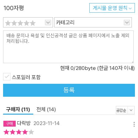
되기 위해 혜민서에서 밤낮으로 공부해 왔다. 그때 가장 큰 도움
100자평
게시물 운영 원칙
을 준 것이 바로 정수였다. 현은 정수의 누명을 벗기기 위해 홀로
진범을 찾아 나선다. 그 과정에서 자신과 같은 처지인 종사관 어
카테고리
진의 조력을 받게 되고, 그에게 묘한 감정을 느끼게 된다. 풋풋한
사랑의 기운이 감도는 가운데, 어진과 손을 잡게 된 현은 살인 사
건의 유력한 용의자인 사도세자를 중심으로 사건을 파헤치기 시
작한다. 한국에서 태어나 캐나다에서 자란 허주은 작가는 한국인
으로서 자신의 뿌리를 더 깊이 탐구하는 데 소설이라는 수단을 적
현재
0
/280byte (한글 140자 이내)
극적으로 활용한다. 특히 《붉은 궁》에서는 서사의 중심에 사도세
스포일러 포함
자가 아닌 한 내의녀를 두고 이야기를 전개시킨 점이 주목할 만하
등록
다. 작가는 ‘열쇠구멍으로 역사를 엿볼 수밖에 없는 외부인의 시
점’을 언급한다. 같은 민족이라는 연결감이 있지만, 먼 곳에서 한
국 역사를 바라보는 듯한 약간의 거리감. 인물을 설정함에 있어서
구매자 (11)
전체 (14)
한국계 교포 작가로서의 경험을 녹여내어, 이야기에 진정성을 더
다락방
2023-11-14
하고 생생한 감정 묘사를 끌어낸다. 조선 영조 시대를 배경으로
메뉴
펼쳐지는 미스터리 추리극 살인 수사는 장기와 같았다. 누가 팔각