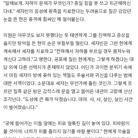
"말해보게. 저하의 문제가 무엇인가? 종일 힘을 못 쓰고 피곤해하신
다네." 세자빈의 음성에 왕족을 치료한다는 두려움으로 질끈 감았던
눈을 뜬 현은 충격에 휩싸인 채 얼어붙는다.
의원은 아무것도 보지 못했다는 듯 태연하게 그를 진맥하고 증상을
읊지만 탕약을 든 현의 손은 부들부들 떨린다. 세자빈은 그런 현에게
계속해서 세자를 치료하고 "전하께서 저하를 부르실 경우 몸져누워
계신다 고하라."고 명한다. 공포에 질린 현에게는 그렇게 하겠다는 대
답 외에 다른 선택지가 존재하지 않았다. 어딘가 괴이한 분위기 속에
서 마침 세자의 방에 꽂혀 있는 책들도 주술서와 귀신을 다루는 법에
대한 서책이었다. 소문대로 세자는 무언가에 홀린 것인가. 그렇게 흐
르던 칠흑 같은 밤은 갑작스레 문을 열고 들어온 내관의 고함에 산산
조각난다. "도성에 큰 화가 닥쳤습니다. 마마. 사, 사, 살인, 살인 사건
이 벌어졌습니다."
"궁에 들어가는 이들 앞에는 피로 얼룩진 길이 놓여 있다. 피바람이
불 것이야. 너희가 피를 흘리지 않기를 바랄 뿐이다." 현에게 의술을