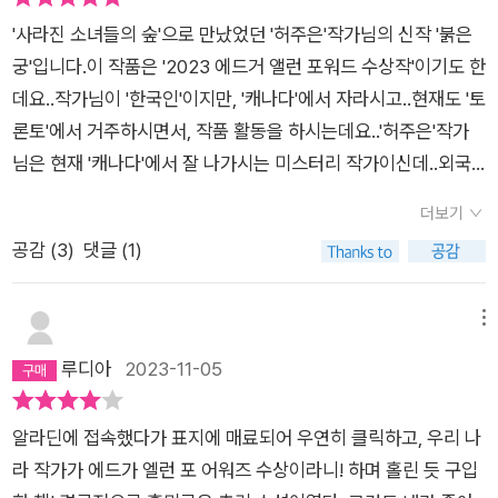
그 밤, 혜민서에서 일어난 살해 사건으로 시작한다. 일단 범인으
소를 드라마틱하게 재현해내는 작업을 이어가고 있는 만큼, 배경
'사라진 소녀들의 숲'으로 만났었던 '허주은'작가님의 신작 '붉은
로 지목된 이는 현 의녀가 존경하고 사랑하는 정수 의녀. 현 의녀
으로 배치된 건축물과 자연물에 동양미를 살리고 왕실 복식 및 인
궁'입니다.이 작품은 '2023 에드거 앨런 포워드 수상작'이기도 한
는 정수 의녀가 범인이 아니지만 거짓말을 하고 있단 사실을 알았
물들의 옷차림을 현실적으로 구현했다. 그리하여 단순히 줄글을
데요..작가님이 '한국인'이지만, '캐나다'에서 자라시고..현재도 '토
고, 세자가 궁에 없었단 사실을 알았지만 세자의 무죄를 증명할
눈으로 읽을 때보다 훨씬 더 감각적인 독서를 가능케 한다.
론토'에서 거주하시면서, 작품 활동을 하시는데요..​'허주은'작가
사람을 알았고, 이 사건 외의 다른 사건까지 엮어 세자를 의심하
님은 현재 '캐나다'에서 잘 나가시는 미스터리 작가이신데..외국
는 종사관 어진을 알았다. 둘은 각자의 목적을 가지고 서로의 속
에서 활동하시면서..'조선'을 배경으로 한 추리소설을 쓰시는게
내를 떠보며 사건의 실마리에 접근하고 있었다. 그리고 그들은 수
더보기
특이하신데요..​지난번 '사라진 소녀들의 숲'이 '세종'시대 이야기
많은 평범한 사람들이 가진 수많은 억울함과 비탄과 욕망을 보고
공감 (
3
)
댓글 (1)
였다면..이번 작품은 '영조'시대가 배경입니다.​소설의 시작은 의
말았다.사실 이 사건 하나에는 여러 수많은 사건들이 숨어 있었
녀인 주인공 '현'과 동료인 '지은'이'난신'의원을 따라 '세자'를 진
다. 대표적인 예로 사도세자가 정신이 온전치 못하며 사람들을 죽
맥하려 가는 장면입니다..그들을 맞이하는 '세자빈'그런데 누워있
메뉴
였다는 사실이다. 이는 역사적 사실이기도 하지만 더 비극적인 사
는 사람들은 '세자'가 아니였는데요..​'세자'가 궁을 비웠다는 사실
루디아
2023-11-05
실은 끔찍하게 살해당한 사람들은 누군가의 엄마였고, 누군가의
을 숨기기 위해...'세자빈'의 입단속에, '내관'을 '세자'인척 '진맥'하
아버지였고, 누군가의 사랑하는 누군가였다는 점이었다. 현 의녀
는 그들..그리고 돌아오는데..끔찍한 일이 벌여져있습니다.​'혜민
는 자신이 엄마에게 버림 받았다고 생각했고, 아버지에게 쓸모없
알라딘에 접속했다가 표지에 매료되어 우연히 클릭하고, 우리 나
서'에서 무려 4명의 여인이 참살되었는데요..3명의 의녀들은
는 자식이라고 생각했다. 사도세자는 아버지 영조의 기대에 미치
라 작가가 에드가 엘런 포 어워즈 수상이라니! 하며 홀린 듯 구입
'현'이 잘 알던 친구들이였고나머지 한명은 '안비'라는 나인이였습