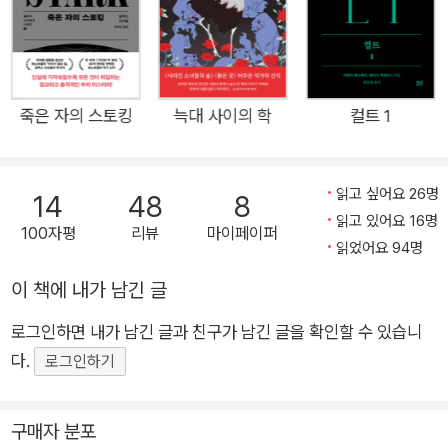
할 만큼 달콤한 로맨스, 읽는 이의 허를 찌르는 날카로운 미스터
리, 모두가 이 책 한 권에 빈틈없이 담겨 있는 것이다. 신분과 성
별의 지엄한 장벽 앞에 서얼 출신 의녀 현이 얼마나 좌절하는지,
그러나 어찌 도약하는지도 눈길을 끈다. 도입부에서 깊은 밤 세자
죽은 자의 스토킹
늑대 사이의 학
컬트 1
의 처소에 불려가 고개를 조아리고 있던 어린 의녀가 밝아오는 동
녘을 바라보는 마지막 장면에 이르기까지, 그 숨 가쁜 여정에 동
읽고 싶어요 26명
14
48
8
행하다 보면 어느덧 주인공 현과 떼 놓을 수 없이 공명하는 자신
읽고 있어요 16명
을 발견하게 될 것이다. -박서련 소설가 ★ 참으로 유연한 소설이
100자평
리뷰
마이페이퍼
읽었어요 94명
구나. 마지막장까지 탐독한 뒤, 문득 그런 생각이 들었다. 부드럽
고도 예리한 문장, 현과 아버지-세자와 전하로 정교히 겹쳐지는
이 책에 내가 남긴 글
갈등, ‘도성 살인’이라는 가상의 사건을 구축하면서도 역사 고증
로그인하면 내가 남긴 글과 친구가 남긴 글을 확인할 수 있습니
을 놓치지 않는 몰입의 흔적. 장르를 유연히 넘나드는 서사는 또
다.
로그인하기
어떤가. 추리물이라는 외피를 지녔으나 『붉은 궁』의 기저에는 범
죄 스릴러 뿐 아니라 드라마와 로맨스까지도 탄탄히 깔려 있다.
구매자 분포
경계를 짓지 않고 오히려 그것을 조금씩 무너트리며 나아가는 소