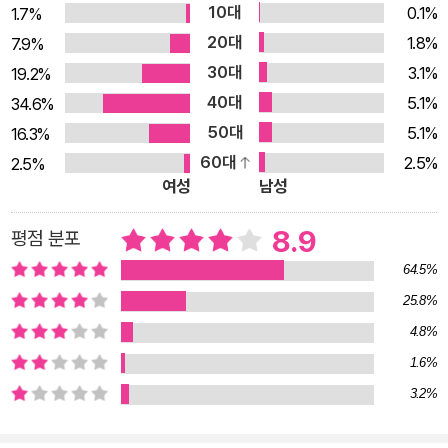
10대
0.1%
설. 그 탈피된 ‘구별 짓기’는 서얼이자 의녀인 ‘현’의 캐릭터와도
1.7%
20대
맞닿는다. 마음이 향한 곳으로 굳건히 방향을 틀고, 사랑에 몸을
1.8%
7.9%
맡기며 계급과 성별의 벽을 넘어서는 ‘현’. 이 책을 펼친 누구든
30대
3.1%
19.2%
‘현’의 여정에 기꺼이 동행할 것이라, 그 끝에서 큰 용기를 얻으리
40대
5.1%
34.6%
라 믿는다. -성해나 소설가 2022년 《사라진 소녀들의 숲》을 통
50대
5.1%
16.3%
해 한국 독자들에게 강렬한 인상을 준 허주은 작가가 2023년 에
60대
2.5%
2.5%
여성
남성
드거 앨런 포 수상작 《붉은 궁》으로 돌아왔다. 조선시대 영조 치
하의 궁궐을 배경으로 한 이번 작품은 더욱 깊어진 정치적 음모에
8.9
평점 분포
한층 더 풍부해진 서스펜스로, 주인공과 독자가 함께 의문의 살인
64.5%
사건에 몰입하여 추리할 수 있도록 한다. 뿐만 아니라 로맨스 요
25.8%
소까지 가미되어 더 다채로운 읽을거리를 선사한다. 이야기는 17
58년 조선, 혜민서에서 네 명의 여인이 살해당하는 것으로 시작
4.8%
된다. 의녀 현은 자신의 스승인 정수가 이 사건과 관련하여 누명
1.6%
을 썼다는 것을 알게 된다. 형조판서인 아버지와 기생 출신 어머
3.2%
니 사이에서 태어난 현은 출신과 성별의 장벽을 느끼고, 의녀가