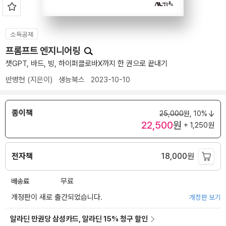
소득공제
프롬프트 엔지니어링
챗GPT, 바드, 빙, 하이퍼클로바X까지 한 권으로 끝내기
반병현
(지은이)
생능북스
2023-10-10
종이책
25,000
원,
10%
22,500
원
+ 1,250원
전자책
18,000
원
배송료
무료
개정판이 새로 출간되었습니다.
개정판 보기
알라딘 만권당 삼성카드, 알라딘 15% 청구 할인