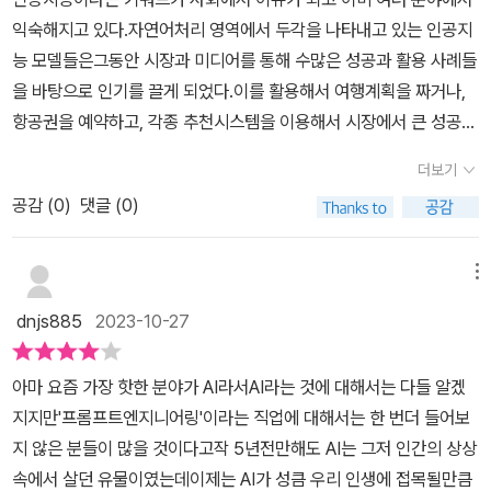
적인 흐름을 읽을 수 있어서 프롬프트 엔지니어링에 관심있는 사람들
바드는 사람의 잔꾀에 속아 넘어갔다. 이러다 보니, 대화형 AI의 보안
익숙해지고 있다.자연어처리 영역에서 두각을 나타내고 있는 인공지
새를 말로써 설명하거나, 그림으로 그려서 표현하는 등 압축되어 있
에게 가장 첫번째로 권하고 싶은 책이다.
문제가 이슈가 되어, 대기업에서 챗GPT 사용을 금지 시키는 일도 벌
능 모델들은그동안 시장과 미디어를 통해 수많은 성공과 활용 사례들
던 관면을 팽창시켜 현실 세계의 데이터로 표현하는 과정이 디코딩에
어지고 있다. '프롬프트 엔지니어링'에서는 그런 여러 문제점을 각종
을 바탕으로 인기를 끌게 되었다.이를 활용해서 여행계획을 짜거나,
해당합니다. 디코더의 성능이 뛰어날수록 Ai의 표현력이 좋아집니다.
테스트 사례와 함께 꼼꼼히 지적하고 있다.이렇게 '프롬프트 엔지니
항공권을 예약하고, 각종 추천시스템을 이용해서 시장에서 큰 성공을
어링'의 전체 구성과 내용을 살펴보면, 프롬프트 엔지니어링을 보다
거두는 사례들이 생겨나면서 계속해서 사람들의 이목을 끌게 되었다.
확실히 근본적으로 이해할 수 있는 책이라는 것을 알 수 있다. 프롬프
더보기
인공지능의 한계와 가능성에 대해 이야기하게 되었고, 새로운 산업이
트 엔지니어링 개론? 교과서 그런 느낌도 든다. 어찌 됐든 '프롬프트
공감 (
0
)
댓글 (0)
인공지능을 중심으로 형성되었다.모든 것을 알고 있을 것만 같았던
엔지니어링'을 보고 나니, 많은 도움이 됐다. 그저 막연하기만 했던 프
인공지능이 마치 사실인것처럼 잘못된 대답해주는 사례들이 발견되
롬프트 엔지니어링이 보다 구체적으로 보이기 시작한다.
기 시작했고 미디어를 통해 때로는 자극적으로, 때로는 위협적으로
메뉴
비춰지기도 했다.반병현 저자는 일반적으로 알고 있는 거대 언어 모
dnjs885
2023-10-27
델(LLM) 인공지능에 대한 오해와이른바 챗GPT가 더 좋은 대답을
도출해내기 위한 개념으로서의 '프롬프트 엔지니어링'이라는 개념에
아마 요즘 가장 핫한 분야가 AI라서AI라는 것에 대해서는 다들 알겠
대해 이야기 하고 있다.책을 읽는 독자들은 인공지능에 대한 관심이
지지만'프롬프트엔지니어링'이라는 직업에 대해서는 한 번더 들어보
저마다 다양할 텐데배경지식이나 관심이 상대적으로 적은 독자들도
지 않은 분들이 많을 것이다고작 5년전만해도 AI는 그저 인간의 상상
이해하기 쉽도록복잡한 설명이나 수학과 관련된 설명이 없이 전개되
속에서 살던 유물이였는데이제는 AI가 성큼 우리 인생에 접목될만큼
고 있다.저자는 거대 언어 모델 탄생 목적 자체가 인간에게 지식을 전