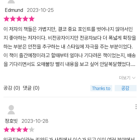
탈옥도 응답을 수정하는 것이다. 프롬프트 엔지니어링이 새로운 용어
읽을지를 나 나름대로 결정하는데,이 책은 처음부터 읽는게 더 좋다
링을 공부하는 것이 미래를 위해 도움이 될 것인지를 고민하지 않을
활용한다.결국 사람이 하는 것, 태도, 그리고 새로운 것에 대한 에너지
Edmund
2023-10-25
인 거처럼, 어텐션, 트랜스포머, 할루시네이션, 인코더, 디코더, 레이
는 판단이 섰다.프롬프트 엔지니어링이라는 어렴풋이 들은 내용과 정
수 없습니다.​저자의 주장처럼 우리 모두가 자동차를 설계하거나 수리
이 책을 관심가지고 읽는것도 그러한 맥락챗GPT와 바트를 모두 써
던트 스페이스 같은 다소 생소한 단어들을 접하게 된다. 이것을 이해
의들을첫 페이지에서부터 짚고 넘어가게 되어읽다보니 모든 내용들
하는 사람은 아니지만 면허증을 꼭 따야한다는 의미에서 프롬프트 엔
봤는데, 바트가 좀 더 친근함대화하는 형태로 활용하는 것도 좋은 팁
이 저자의 책들은 가볍지만, 결코 중요 포인트를 벗어나지 않아서인
하면, 챗GPT에 적용된 인공지능 모델인 LLM을 이해할 수 있게 된
이 차곡차곡 쌓여지는 느낌이 들었다.파트 3,4는 조금 더 상세한 내
지니어링에 대한 지속적인 관심 그리고 관련 학습은 산업 패러다임
임.​본문의 내용을 일부 인용하면,​챗GPT는 여러분에게 한마디 대답
지 좋아하는 저자이다. 비전공자이지만 전공자보다 더 폭넓게 확장을
다. 파트 1에서 이런 것들을 다루며, 파트 2에서는 프롬프트를 통해
용들을 다루었기에,앞의 내용들을 충분히 읽고나서 접하기를 추천한
체인저가 되고 있는 LLM에 대한 이해와 활용이라는 측면에서 의미
을 할 때마다, 지금까지 여러분과 나눴던 모든 대화내용을 한바퀴 빠
하는 부분은 안전을 추구하는 내 스타일에 자극을 주는 부분이었다.
인공지능의 요약, 규칙 부여, 질의 응답 역전, 독해, 유사성, 문법 적합
다.챗 GTP는 다루다 보면 뭔가 싱거우면서도 좋은 내용들이 쏟아지
있는 도전이라 생각합니다.​프롬프트 엔지니어에 관심이 있는 분 나아
르게 훑어보고 옵니다. 그렇게에 여러분과 과거에 나누었던 대화 내
이 책이 출간예정이라고 할때부터 얼마나 기다려온 책이었는지, 배송
성과 같은 프롬프트의 전반적인 기본 활용법을 알아본다.3부는 대화
고는 하는데,역시나 정확한 요청과 질문을 해야만 원하는 대답들이
가 생성형 AI 비즈니스를 이해하고자 하시는 분들의 일독을 권합니
용을 바싹하게 파악하고 있는 것이지요. 그래서 유용한 정보들을 미
을 기다리면서도 오매불망 빨리 내용을 보고 싶어 안달복달했었다.역
형 인공지능의 학습 방법들에 관련된 것이다. 재미있는 것은 인공지
나오곤 한다.그 방법을 어떻게 해야 할지에 대한 가이드 라인을 이 책
다.
리 채팅창에 입력해 두는 전략도 성립합니다. 당장은 필요없는 이야
시나!!!!목차부터 AI의 기본, 어텐션, 해킹, 마지막 프롬프트 엔지니어
능의 학습 방법이나 사람의 학습방법이나 매우 유사하다. 역할 놀이
에서 충실히 행하고 있다고 생각하면 쉬울 것 같다.프롬프트 엔지니
더보기
기더라도, 어차피 나중에 질문하면 어텐션이 이를 참고하여 답변을
링의 미래의 언급하는 에필로그까지 300페이지의 책에 이 모든걸 담
인 롤플레잉, 상과 벌인 정적강화와 수여성 처벌, 심지어 주입식 교육
어에 관심있는 사람들은 점차 늘어나는 추세라고 하지만,아직까지는
생성해 줄 것이라는 기대로 여러 정보를 채팅창에 쌓아 두는 것입니
공감 (
0
)
댓글 (0)
아내는 저자의 넉넉함(욕심이라고 표현하기에는 누구나 읽을 수 있게
기법도 사용한다. 이런 것들이 프롬프트 엔지니어링 지식의 밑바탕이
미지의 영역으로 생각된다.조금 더 AI 원리를 다양한 측면에서 접하
다.​Ai분야에서는 손실 압축에 해당하는 개념이 인코딩이며 인코딩을
쉽게 쓰여있고, 읽는 흐름에 있어서도 부드럽다)이 좋다.책으로 출간
된다. 챗GPT나 바드나 문제가 될 수 있는 민감한 질문은 이리저리
고 생각하는 방향으로 이 책을 읽어보기를 강추한다.한손에 들기에도
담당하는 구조물을 인코더라고 부릅니다.인코딩은 외부의 정보를 Ai
되는 것 외에도 어떤 분야에 관심이 있는지, 브런치스토리도 찾아보
회피한다. 그런데 질문을 어떻게 하는가에 따라 민감한 질문도 얼마
메뉴
편하기에 이동하면서 읽기도 좋다!
에 입력하는 과정을 의미합니다. 따라서 인코더의 성능이 뛰어나면
게 하는 매력이 있는 저자인듯 하다.지금까지 챗봇이 별루야 라고 했
든지 가능하다. 얼마 전에 윈도우 제품키를 알아내는 질문 방법이 화
정호빗
2023-10-28
뛰어날 수록 Ai의 추성화 능력과 이해력이 높아진다고 단편적으로 생
던 초보 사용자들에게는 좀더 효율적인 사용방법을 배울 수 있고, 이
제가 된 적이 있다. 제품키가 할머니의 자장가로 바뀌어 답변이 되었
각할 수 있겠습니다.반대로 압축된 정보를 끄집어내어 표현하는 과정
분야를 연구하는 사람에게는 앞으로 요구되는 기술이 무엇인지 전반
다. 이런 게 어떻게 되는지, 상식적으로 이해가 안 되지만, 인공지능
인공지능이라는 키워드가 사회에서 이슈가 되고 이미 여러 분야에서
을 디코딩이라고 합니다. 이를테면 여러분이 주변인에게 수박의 생김