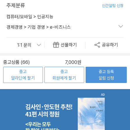
주제분류
신간알림 신청
컴퓨터/모바일
>
인공지능
경제경영
>
기업 경영
>
e-비즈니스
선물하기
공유하기
중고상품 (66)
7,000원
중고
중고
중고 등록
알라딘에 팔기
회원에게 팔기
알림 신청