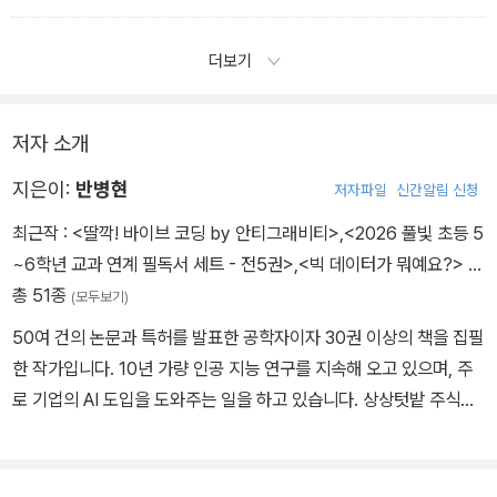
더보기
저자 소개
지은이:
반병현
저자파일
신간알림 신청
최근작 :
<딸깍! 바이브 코딩 by 안티그래비티>
,
<2026 풀빛 초등 5
~6학년 교과 연계 필독서 세트 - 전5권>
,
<빅 데이터가 뭐예요?>
…
총 51종
(모두보기)
50여 건의 논문과 특허를 발표한 공학자이자 30권 이상의 책을 집필
한 작가입니다. 10년 가량 인공 지능 연구를 지속해 오고 있으며, 주
로 기업의 AI 도입을 도와주는 일을 하고 있습니다. 상상텃밭 주식회
사 CTO를 지냈고, 현재 주식회사 나나컴퍼니 대표이사이자 치즈케
익스튜디오 대표자입니다. https://bhban.kr