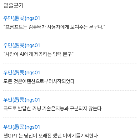
밑줄긋기
우민(愚民)ngs01
˝프롬프트는 컴퓨터가 사용자에게 보여주는 문구다.˝
우민(愚民)ngs01
˝사람이 AI에게 제공하는 입력 문구˝
우민(愚民)ngs01
모든 것은어텐션으로부터시작되었다
우민(愚民)ngs01
극도로 발달한 커닝 기술은지능과 구분되지 않는다
우민(愚民)ngs01
챗GPT는 당신이 오래전 했던 이야기를기억한다