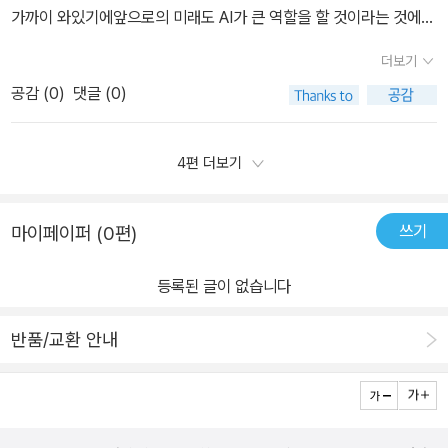
가까이 와있기에앞으로의 미래도 AI가 큰 역할을 할 것이라는 것에
달하는 것이 아니라인간이 언어를 사용하는 방식 자체에 대해 이해하
대부분의 사람들은 동의할거라고 봅니다이떄 현재 챗gpt 등 '생성
고 학습하는 것이기 때문에할루시네이션, 잘못된 대답을 내놓는 것이
더보기
형'AI가 인기인데우리가 어떤 질문을 하면 이 AI가 답변해주는 걸 뜻
특별한 일이 아니라는 점에 대해 환기시키며 내용을 이어나간다.즉
공감 (
0
)
댓글 (0)
합니다하지만 어떤 '질문'이냐에 따라서AI가 하는 말이 달라지고 내용
인공지능의 의미와 활용에 대해서도 새롭게 생각해볼 기회가 될 것이
도 달라지는데요이떄 어떻게 질문을 잘해야 내가 적절한 답변을 얻을
다.책에는 인공지능을 가스라이팅함으로써 불법과 관련된 내용을 수
수 있을까?얼마나 질문을 잘해야 인공지능에게 가장 훌륭한 답변을
4편 더보기
행할 수 있는 방법들을 알아내는 사례들도 담아내고 있는데 역시 프
얻을 수 있을까?해서생겨난게 바로 '프롬프트 엔지니어링'이라는 새
롬프트 엔지니어링이라는 개념에 대해 재고해 볼 수 있는 기회가 될
로운 직군이 생겨나게 된겁니다AI에게 '어떻게하면 최상의 답변을 받
것이고인공지능과 프롬프트 엔지니어링의 미래에 대해 생각해보는
쓰기
마이페이퍼 (0편)
을 수 있는지'에 대해서 연구하고그것들을 바탕으로 AI를 사용하는
흥미로운 책읽기를 경험하게 될 것이다.
사람 입장에서 최적의 답을 내릴 수 있게 도와주는거죠근데 이제 ai산
등록된 글이 없습니다
업이 발전되면서 앞으로 없어질 직군도 생겨나겠지만이렇게 프롬프
트 엔지니어링이라는 새로운 직군도 생겨나게 되는데요이떄 저도 처
반품/교환 안내
음에는 이런 직군을 몰랐지만이 직군이 연봉 1억이라는 걸 듣고 아..
공부해야겠다라는 생각이 들었습니다현재 ai를 사용하고 계시지 않
나요?그럼 빨리 사용해보시길 바랍니다 시대는 급변하거든요개인적
으로 AI를 사용해본 입장에서 어떻게 질문을 하냐에 따라서매 번 ai가