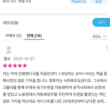
공감 (
0
)
댓글 (0)
쓰기
마이리뷰
구매자 (0)
전체 (14)
메뉴
철우
2023-10-27
저는 저자 반병현이사를 처음안것이 <코딩하는 공익>이라는 책을 통
해서였던 걸로 기억을 합니다. 정확히는 사회복무요원이죠. 그곳에서
크롤러를 통해 우체국 등기우편을 자동화하여 공직사회에서 유명세
를 얻었고 노동청에서 자동화업무를 추진하여 민원을 줄였다는 책인
걸로 기억을 하는데요 카이스트를 나온 20대초반부터 남다른 능력을
보여준거죠. <프롬프트 엔지니어링>은 그간 출간한 챗GPT관련 책