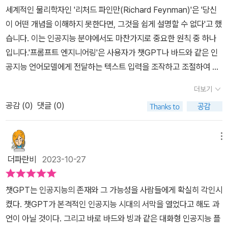
있습니다.원하는 답변을 얻기 위해서는 무엇을 원하는지를 제대로 알
당연하게 느껴지겠지만 필독서인 책이 되겠습니다.도서 소개를 마치
세계적인 물리학자인 '리처드 파인만(Richard Feynman)'은 '당신
는 것이죠. 그리고 챗GPT와 BARD의 능력비교에서 챗GPT는 연속
고 있어야 합니다.‘맛있는 음식의 레시피를 알려줘'보다는 ‘걸쭉한 국
면서만약 이 책 내용에 대해서 이해하기 힘들다면 이 책의 초반부분
이 어떤 개념을 이해하지 못한다면, 그것을 쉽게 설명할 수 없다'고 했
적으로 연관질문에 답을 하는데 BARD는 2번이상을 연관질문으로
물의 장칼국수의 레시피를 알려줘'라는 질문이 더 정확한 답을 해주
이라도 수십번 읽어보기를 권합니다. 그래야 이해하기가 쉽기 때문입
습니다. 이는 인공지능 분야에서도 마찬가지로 중요한 원칙 중 하나
인식을 못한다고 합니다. 이러한 능력치를 알면 LLM의 사용시 매우
겠죠.책은 다양한 서비스들에 대한 질문 방법을 소개하고 있습니다.
니다. 필자도 이 책을 읽을 때 처음에 무슨 말인지 전혀 이해하지 못해
입니다.​'프롬프트 엔지니어링'은 사용자가 챗GPT나 바드와 같은 인
유용하죠. 교육적인 부분에서 롤플레잉을 제안합니다. 우선 AI에게
저도 가끔 쳇GPT를 사용하면서, 원하는 답변을 찾기 위해 많은 질문
서 답답해하다가 결국 하품이 나와 “무엇이 문제일까” 를 놓고 한참
공지능 언어모델에게 전달하는 텍스트 입력을 조작하고 조절하여 원
행동조건을 제시하고 캐릭터도 요청할수있습니다. 이렇게 하면 영어
을 던지곤 했는데 이 책 덕분에 한결 수월하게 찾을 수 있을 것 같습니
을 생각한 끝에 여러 번 읽고 나서야 이해되기 시작했을 정도로 무척
하는 답변이나 작업을 얻는 과정을 의미합니다. 이는 언어 모델을 효
회화도 되지만 영업판매원의 롤플레이도 가능하게 됩니다. 대화를 통
다.같은 질문에 다른 답변을 하는 서비스들의 예를 보면서 필요에 따
더보기
난해했던 책이 아닐까 생각해 봅니다. 이 책이 많은 분들에게 읽혀져
율적으로 활용하고 지능적인 대화나 효율적인 정보 검색을 가능케 합
해 AI에게 캐릭터를 부여하고 대화로써 재미뿐 아니라 실력도 현상할
라 달리 써야겠다는 생각이 드네요.LLM은 머지않아 우리 일상이 될
서 초거대 AI를 이해하는데 꼭 필요한 책이 되기를 간절히 바랍니
공감 (
0
)
댓글 (0)
니다.​인공지능 언어모델로 부터 원하는 결과를 얻기 위해서는 적절한
수있을 겁니다. 특히 역활놀이는 과몰입을 하면 더욱 효과가 볼수있
것입니다.몰라도 상관없겠지만, 알고 있으면 정말 다른 세상을 경험
다. 생능서포터즈를 통해서 생능북스(생능출판사)에서 도서를 제공
프롬프트를 설계하는 것이 필수적이라 하겠습니다.오늘 소개해 드리
다고 합니다. 일리가 있죠. 기존의 저자가 낸 챗GPT에 비해서는 매
하실 수 있습니다.지금 스마트폰이 없다면 어떨까요?많이 불편할 것
받아 작성한 리뷰입니다.
는 <프롬프트 엔지니어링>에서는 특이하게도 질문의 관점이 아닌 답
우 전문적인 내용을 구성했고 이론적으로 인공지능 발전과정에서 나
메뉴
입니다.아마, 멀지 않은 시기에 LLM이 없으면 불편함을 느끼실 것입
변의 관점에서 프롬프트 엔지니어링을 바라보고 있습니다. 즉, AI로
타난 기능들의 역할과 능력까지도 이해할 수있었습니다. 프롬프트 엔
니다.그 전에 미리 배워두면 좋을 것 같네요.
더파란비
2023-10-27
부터 좋은 답변을 얻어내기 위해 사용할 수 있는 모든 기법을 '프롬프
지니어링은 AI답변의 잠재력을 최대한 끌어내는 방법입니다 물론 인
트 엔지니어링'이라 보고 있다는 이야기 입니다.​책에서는 지금까지
공지능지식이 높은것도 중요하지만 인문학적 소양도 필요하다고 합
챗GPT는 인공지능의 존재와 그 가능성을 사람들에게 확실히 각인시
알려진 프롬프트 엔지니어링 기법과 저자가 고안한 기법들을 작동 원
니다. 그리고 도매인지식이 높은 사람이 프롬프트엔지니어링에 적합
켰다. 챗GPT가 본격적인 인공지능 시대의 서막을 열었다고 해도 과
리에 따라 분류하고, 각 기법의 이름을 이해하기 쉽게 직관적으로 정
하겠죠. 지금은 인공지능의 혼란기입니다. 이때 노력으로 앞서가는
언이 아닐 것이다. 그리고 바로 바드와 빙과 같은 대화형 인공지능 플
의하고 있답니다. 물론 관련 커뮤니티에서 사용되는 이름과는 조금
것이 중요하겠죠. ​본 도서는 출판사로부터 무상으로 제공받아 주관적