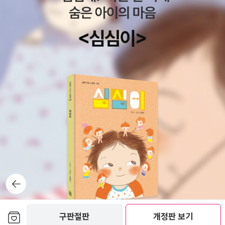
뒤로가
기
보관함담기
구판절판
개정판 보기