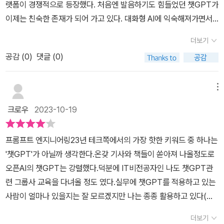
랫폼이 경쟁적으로 등장했다. 처음엔 발음하기도 힘들었던 챗GPT가
다를 수 있을 겁니다.​AI에 제공할 명령어를 설계하고, 이를 토대로 AI
인 리뷰를 했습니다.
이제는 친숙한 존재가 되어 가고 있다. 대화형 AI에 익숙해져가면서
로 부터 더 유용한 답변을 유도한다는 관점에서 LLM(거대 언어 모
새롭게 떠오른 단어가 프롬프트 엔지니어링일 것이다.프롬프트 엔지
델)의 본질적 기능과 다양한 기초 프롬프트 활용개념을 설명하고, 점
더보기
니어링이란 단어 자체는 어렵게 느껴지지는 않는데, 뭔가 개념을 잡
진적으로 최신 기법들을 안내하고 있어 초심자로 부터 중급자들까지
공감 (
0
)
댓글 (0)
기에는 어려움이 있다. 프롬프트 엔지니어링을 언뜻 보면, 대화형 인
모두 포섭하고 있는 것이 특징입니다.​챗GPT나 바드 등의 LLM(거대
공지능의 능력을 제대로 끌어 내는 기술 같아 보인다. 내가 물었을 때
언어 모델) 기반의 AI는 구글이 개발한 '트랜스포머 기술'을 기반으로
와 프롬프트 엔지니어링을 적용해서 물어 본, 인공지능의 답변에는
메뉴
하며, 트랜스포머는 자연어 처리 및 기타 시퀀스 데이터 처리 작업에
엄청난 차이가 있기 때문이다. 솔직히 이거 말장난 같다는 생각도 많
서 효과적으로 사용되는 핵심 기술 중 하나인 '어텐션(Attention)' 기
크로우
2023-10-19
이 들었다. 그래서 프롬프트 엔지니어링이 정확히 무엇이며, 어떤 원
술을 기반으로 만들어졌습니다. 현대의 초거대 AI는 태생적으로 어텐
리에 어떤 것들을 하는지, 궁금해서 프롬프트 엔지니어링이란 단어가
션의 특징을 그대로 계승하고 있음을 기억할 필요가 있습니다.​또한
프롬프트 엔지니어링​23년 테크쪽에서의 가장 핫한 키워드 중 하나는
들어간 책이라면, 관심을 가지고 살펴 봤다. 그러나 대부분의 책들이
저자의 지적처럼 LLM은 인간이 언어를 사용하는 방식에 대해 이해
'챗GPT'가 아닐까 생각한다.온갖 기사와 책들이 쏟아져 나올정도로
활용 위주의 내용만 담고 있었다. 이는 오늘 저녁 식사로 먹을 물고기
하고 학습한 AI일 뿐, 지식을 정확하게 전달하기 위해 만들어진 AI가
오픈AI의 챗GPT는 강렬했다.덕분에 IT비전공자인 나도 챗GPT관
를 얻어 온 것에 지나지 않았다. 보다 근본 해결책이 되어주는 낚시 기
아니라는 사실입니다. 그래서 LLM이 잘못된 지식을 사실처럼 전달
련 그룹사 교육을 다녀올 정도 였다.​실무에 챗GPT를 적용하고 있는
술을 가르쳐 주는 책을 만나보고 싶었다. 아니 해외에서는 프롬프트
할 수 있음을 명확히 기억해야 합니다. (할루시네이션, 환각)​책에서는
사람이 얼마나 있을지는 잘 모르겠지만 나는 종종 활용하고 있다(아
엔지니어가 그렇게 인기가 있다는데, 왜 그 기술을 다룰 책이 이렇게
아주 단순한 명령어 태스크 즉, 텍스트 변형, 요약, 분류, 감정분석, 확
마 나처럼 활요하고 있는 사람들이 꽤 있지 않을까 생각한다. 왜나면
없는지 도통 이해가 되지 않았다. 그런데 드디어 내가 원하던 그런 책
더보기
장 등의 활용 예를 보여주며 '태스크 프롬프트'에 대한 기본 개념 설명
나도 활용하고 있다는 것을 굳이 홍보하고 있지는 않지만 유용한 부