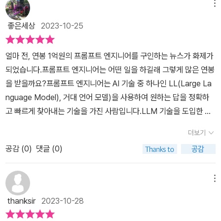
루는 인공지능이 널리 알려지게 된 계기는 따로 잇습니다. 바로 바둑
메뉴
목표를 제시합니다. 그리고 AI에게 '유용한 답변을 유도하는 것이' 프
대국이었는데요. 그당시 많은 사람들이 AI가 사람을 제압하는 것을
롬프트엔지니어의 할일이라고 합니다. 인공지능에서 어텐션이라는
좋은세상
2023-10-25
보고 곧 인공지능 세상이 열리겠다고 생각했는데 아니나 다를까 많은
개념도 원리로 기억해야 합니다. 이로 인해 대용량의 데이터를 처리
업체들이 인공지능 관련 서비스들을 내놓기 시작하였습니다. 국내외
할 수있게 됩니다. ​태스크 프롬프트는 업무지시를 의미합니다. 업무
얼마 전, 연봉 1억원의 프롬프트 엔지니어를 구인하는 뉴스가 화제가
기업에서 여러 방법으로 인공지능 관련 기술 및 서비스가 선보였거나
지시도 여러가지 방법이 있겠죠. 요약부분은 어텐션의 본업이라고 합
되었습니다.프롬프트 엔지니어는 어떤 일을 하길래 그렇게 많은 연봉
선보일 예정입니다. 최근 일상생활에서 사용되기 시작한 기가지니와
니다. 그런데 이 요약은 GPT-4보다 구글의 BARD가 더 우수하다고
을 받을까요?프롬프트 엔지니어는 AI 기술 중 하나인 LL(Large La
같은 서비스도 실은 인공지능의 일종입니다. 그런데 최근에는 챗GP
합니다. 저같은 경우는 챗GPT-3.5, BARD, 네이버의 CUE:까지도
nguage Model), 거대 언어 모델)을 사용하여 원하는 답을 정확하
T니 바드, 빙, 그리고 하이퍼클로바 엑스에 이르기까지 말그대로 인
사용하면서 좋은 결과를 이용하는 편입니다. 요약에는 BARD라는 정
고 빠르게 찾아내는 기술을 가진 사람입니다.LLM 기술을 도입한 쳇
공지능이 대세인 것 같습니다. 그런데 자세히 들여다보면 인공지능
보는 매우 유용하죠. 챗GPT의 가장 큰 이슈라고 하면 할루시넹션(망
GPT, 바드 등 다양한 서비스들이 있습니다.그냥 궁금한 질문을 하는
서비스의 대부분은 바로 “프롬프트 엔지니어링” 입니다. 프롬프트 엔
더보기
상현상=거짓말)이죠. 이것이 문제가 된 이유는 능력보다 큰 기대가
거 되는거 아냐?틀리다고 할 수는 없습니다.여기서 주목할 것은 ‘빠
지니어링에 대한 책이 생능북스에서 출간되어 간단히 소개해 드리겠
원인이라고 합니다. 원래부터가 완벽할 수가 없는데 기대수위가 높다
공감 (
0
)
댓글 (0)
르고, 정확하게'입니다.서울에서 부산까지 갈 수 있는 방법은 많습니
습니다. 이 책은 프롬프트 엔지니어링의 이론적 배경부터 출발합니
보니 에러도 크게 부각이 된다는 거죠. 즉 아직 불완전한 언어모델이
다.똑같은 성능의 차를 주었다면 경부고속도로를 이용해서 잘 운전하
다. 이 과정에서 초거대 AI가 등장하는 것은 너무도 자연스러운 일일
라는 겁니다. 트랜스포머(인코더, 디코더), BARD등의 원리를 간단
는 사람이 가장 빨리 도착할 것입니다.굳이 국도를 이용하고, 양평, 양
메뉴
것입니다. 그리고 어텐션과 LLM에 대해서도 자세하게 설명해 놓있
하게나마 저자의 명확히 시각으로 정리해서 챗GPT의 작동원리를 공
양, 경주, 목포를 찍고 부산에 갈 필요는 없죠.좋은 답변은 좋은 질문
습니다. 프롬프트 엔지니어링의 전반적인 내용과 초거대 AI에 대해서
thanksir
2023-10-28
부하였습니다. 저자의 마인드가 매우 놀라운 점은 AI를 사람처럼 대
을 통해 나온다.이는 프롬프트 엔지니어링에도 동일하게 적용할 수
자세히 살펴볼 만한 책으로 해당 업종에 근무하고 있는 분들에게는
하라고 합니다. 즉 명령하는 것이 아니라 조언을 구하고 협조를 구하