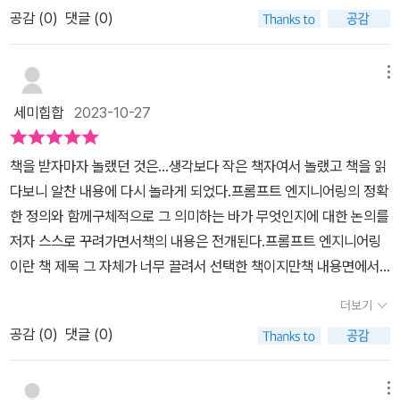
을 만나게 되었다. '프롬프트 엔지니어링'이 바로 그 책이다. 누구나
으로 부터 시작해서 'LLM의 구조와 원리를 고려한 기법들'과 '어텐션
공감 (
0
)
댓글 (0)
분이 있다)​그러한 활용도를 높일 수 있는 방법이 이책 프롬프트 엔지
손쉽게 바로바로 써먹을 수 있는 IT 기술 활용법을 많이 알려줬던 반
의 집착성을 고려한 기법들'과 같이 좀 더 고차원의 프롬프트 기법들
니어링에 나와 있다.'프롬프트 엔지니어링은 대규모 언어 모델(LLM)
병현 저자의 책이다. 챗GPT가 등장하자마자 우리에게 발 빠르게 챗
로 범위를 넓혀갑니다.​AI를 사람처럼 대하며, 질의 응답을 역전시키
의 성능을 향상시키기 위해 프롬프트를 조작하는 프로세스'라고 볼
메뉴
GPT가 무엇인지, 어떻게 쓰는지 알려줬는데, 이번에는 프롬프트 엔
거나 논리적 추론을 해본다거나, 문법 적합성 판단 등의 과제를 제시
수 있다쉽게 말해 검색창에 키워드를 잘 넣는 사람이 같은 시간에 더
지니어링을 본격적으로 다룬 책을 역시 발 빠르게 내놓은 것이다.이
세미힙합
2023-10-27
하면서 LLM의 구조와 원리를 파악할 수 있게 배려하고 있습니다.​특
질좋은 자료를 찾아내듯이 AI에게 적절한 질문을 잘 하는 사람이 AI
책은 프롬프트 엔지니어링이라는 기술을 다룬 만큼, 주로 일반인을
히, 단기간에 최선의 결과를 받아와야하는 상황이나, 평문으로 입력
를 더 잘 활용할수 있는 것이고, 이 책은 AI의 매커니즘을 통해 그러한
대상으로 해왔던 저자의 이전 책과는 달리, 이번에는 개발자와 같이
책을 받자마자 놀랬던 것은...생각보다 작은 책자여서 놀랬고 책을 읽
하면 AI가 제대로 알아듣지 못하는 상황에서 사용자가 사전에 미리
질문을 더 잘 할 수 있도록 돕는다.​책의 구성은 이렇게 되어있다프롬
보다 인공지능이나 IT 기술 이해도가 높은 사람을 대상으로 한다. 그
다보니 알찬 내용에 다시 놀라게 되었다.프롬프트 엔지니어링의 정확
설정값을 입력하여 AI의 답변을 조절할 수 있는 '가상 하이퍼파라미
프트 엔지니어링의 이론적 배경태스크 프롬프트교육학적 기법의 적
렇다고 난이도가 높은 책은 아니다. 각종 용어들을 설명하는 주석도
한 정의와 함께구체적으로 그 의미하는 바가 무엇인지에 대한 논의를
터 기법'은 매우 유용할 것으로 보입니다.​마지막 장인 프롬프트 엔지
용프롬프트 해킹(탈옥)​기본적인 이론부터 활용법까지 다양하게 다루
많이 있고, 설명도 자세히 하고 있어 찬찬히 읽어 나가면 이해할 수 있
저자 스스로 꾸려가면서책의 내용은 전개된다.프롬프트 엔지니어링
니어링의 미래에서 저자는 사람의 도움 없이도 스스로 인터넷을 탐색
고 있다.IT책임에도 불구하고 가독성이 좋은데, 그 이유는 아마도 저
을 것이다.'프롬프트 엔지니어링'은 프롬프트 엔지니어링의 이론적 배
이란 책 제목 그 자체가 너무 끌려서 선택한 책이지만책 내용면에서
하고, 스스로 프롬프트를 작성하고 그 프롬프트를 따라 챗GPT를 활
자가 출판경험이 많기 때문이라고 생각된다.(저자의 다양한 경험과
경부터 시작해서, 지시하는 태스크 프롬프트, 교육학적 기법 적용, 많
디테일함에 굉장히 흡족하면서 책을 읽었다.무엇보다 기술적인 내용
용하여 임무를 수행하는 '오토GPT'의 소개하며, 일반인들은 기본적
학습, 도전하는 모습이 약력에 잘 드러난다)이 책의 특징 중 하나는
더보기
은 문제를 일으키고 있는 프롬프트 해킹까지 다룬다. 프롬프트가 무
들을 깊게 파고든다기 보다는넓게 활용하는 방법들로 구성되어가볍
인 프롬프트의 작성 원리만 공부하고, 실제 작업은 오토GPT와 같은
챗GPT와 바트에게 유사한 질문을 해서 둘 간의 차이를 꾸준히 찾아
엇인지부터 문제점까지 다 다루고 있는 것이다.저자는 프롬프트 엔지
공감 (
0
)
댓글 (0)
게 읽어내려가기 편하게 되어 있다.파트는 총 4개로 구성되어 있으
솔루션을 사용하는 것이 경제적이고, 효율적이라 주장합니다.​이처럼
낸다는 것이다. 그런데 실상 그렇게 큰 차이를 보이지는 않는다.​덧붙
니어링을 질문을 잘하는 법 보다는 AI의 응답을 수정하는 것으로 정
며,그 내부에 소단위로 챕터 시리즈로 연계되어 있다.보통 책을 권할
직접 프롬프트 엔지니어링을 수행하는 AI 서비스를 비즈니스 모델로
임결국 학습, 수행, 시행착오, 응용, 새로운 시도의 반복이다.다른 것
의한다. 좋은 질문 설계는 수정의 일부분이며, 챗GPT의 해킹 같은
때 책의 특성에 따라 관심이 있는 부분부터 읽을지아니면 처음부터
창업하는 스타트업이 늘고 있는 이 시점에서 과연 프롬프트 엔지니어
메뉴
들을 빨리 학습하는 사람이 프럼프트 엔지니어링을 비롯한 AI도 잘