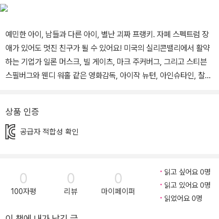
예민한 아이, 남들과 다른 아이, 별난 괴짜 프랭키. 자폐 스펙트럼 장
애가 있어도 멋진 친구가 될 수 있어요! 미국의 실리콘밸리에서 활약
하는 기업가 일론 머스크, 빌 게이츠, 마크 주커버그, 그리고 스티븐
스필버그와 웬디 워홀 같은 영화감독, 아이작 뉴턴, 아인슈타인, 찰스
다윈 등의 과학자 들은 독창적인 아이디어와 뛰어난 능력을 세계적으
로 인정받은 사람들입니다. 그런데 이들에게는 특이한 공통점이 있습
상품 인증
니다. 모두 ‘자폐 스펙트럼 장애’를 가지고 있다는 사실이지요. 자폐
스펙트럼 장애는, 보통 사람들과는 다른 방식으로 세상과 타인을 이
공급자 적합성 확인
해하고 교류하는 자폐 성향의 발달 장애를 말합니다. 이런 장애를 가
진 아이들은 다른 친구들에 비해 사회적 상호 작용이나 공감 능력, 소
통 기술이 부족하여 따돌림과 괴롭힘을 당하면서 학교생활에 어려움
읽고 싶어요 0명
0
0
0
을 겪는 경우가 많아요. 하지만 자폐 스펙트럼 장애를 가지고 있어도
읽고 있어요 0명
100자평
리뷰
마이페이퍼
사회활동을 하는 데는 아무런 지장이 없습니다. 함께 어울려 사는 데
읽었어요 0명
해가 되는 것도 아니고요. 세상과 다른 자신의 특성을 이해하고 받아
이 책에 내가 남긴 글