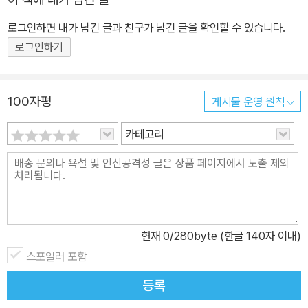
들이면 오히려 특정 분야에서 더욱 뛰어난 능력을 보이기도 합니다.
로그인하면 내가 남긴 글과 친구가 남긴 글을 확인할 수 있습니다.
앞서 열거했던 사람들처럼요. 천재 기업가로 알려진 일론 머스크의
로그인하기
경우, 자신이 가진 장애가 자기 능력을 끌어올리는 데 도움이 되었다
고 말합니다. 아버지와 친구들에게 괴롭힘을 당할 때마다 ‘영웅이 되
어 세상을 구하는’ 상상으로 버텼고, 그것이 고스란히 사업 아이디어
100자평
게시물 운영 원칙
가 되었기 때문이지요. 영국 아마존 ‘학습 장애 교육’ 부문 베스트셀러
1위, 『이상한 아이 프랭키』! 프랭키가 전하는 ‘당당한 나로 사는
카테고리
법’『남과 달라도 괜찮아』 프랭키의 두 번째 이야기 『남과 달라도 괜찮
아』는 프랭키가 자신이 가진 장애를 극복하고, 친구들의 괴롭힘과 방
해 공작을 이겨 내면서 당당히 자기만의 목소리를 찾아가는 과정을
그린 이야기입니다. 프랭키는 ‘자폐 스펙트럼 장애’를 진단받고 난 뒤
자신의 다름을 이해하게 되지만, 그래도 남들과 다른 자신의 모습에
현재
0
/280byte (한글 140자 이내)
여전히 주눅 들어 지냅니다. 그런데 새 학교에 입학하면서 알게 된 ‘최
스포일러 포함
강 밴드 대회’! 록 음악에 빠져 있던 프랭키는 밴드 대회에 나가고 싶
다는 꿈이 생기고, 밴드 결성을 위해 그동안 절대 자신 없던 ‘친구 사
등록
귀기’에 돌입하는데…. 프랭키는 기타리스트로서 놀라운 기량을 보여