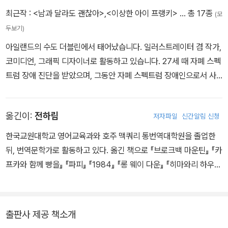
최근작 :
<남과 달라도 괜찮아>
,
<이상한 아이 프랭키>
… 총 17종
(모
프랭키는 기타리스트로서 놀라운 기량을 보여주고, 드디어 밴드 ‘갤
두보기)
럭틱 트래시(우주 쓰레기)’의 멤버로 영입 제안을 받는다. 둘밖에 없
아일랜드의 수도 더블린에서 태어났습니다. 일러스트레이터 겸 작가,
던 친구가 넷이 되면서, 프랭키는 자신에 대한 믿음을 회복하고 연대
코미디언, 그래픽 디자이너로 활동하고 있습니다. 27세 때 자폐 스펙
의 힘과 우정의 따뜻함을 맛보게 된다. 그리고 우여곡절 끝에 성취의
트럼 장애 진단을 받았으며, 그동안 자폐 스펙트럼 장애인으로서 사
기쁨까지! 힘겹지만 당당하게 자신의 목소리를 찾아가는 프랭키의 자
람들과의 관계에서 경험한 일과 스스로를 이해할 수 있게 된 방법 등
폐 스펙트럼 장애 극복기를 만나 보자.
에 대해 사람들과 소통하기를 좋아합니다. 트위터·인스타그램 : @AO
옮긴이:
전하림
저자파일
신간알림 신청
IFE_DOOLEY
한국교원대학교 영어교육과와 호주 맥쿼리 통번역대학원을 졸업한
뒤, 번역문학가로 활동하고 있다. 옮긴 책으로 『브로크백 마운틴』 『카
프카와 함께 빵을』 『파피』 『1984』 『롱 웨이 다운』 『히마와리 하우
스』 『이상한 나라의 낯선 존재들-숀 탠의 크리처』 『페리스, 이건 사랑
이야기야』등이 있다.
출판사 제공 책소개