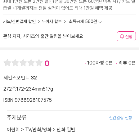
최대 1만원 또는 2만원 할인(전월 30만원 또는 60만원 이용 시) / 카드 발
급월 +1개월까지는 전월 실적이 없어도 최대 1만원 혜택 제공
카드/간편결제 할인
무이자 할부
소득공제 560원
관심 저자, 시리즈의 출간 알림을 받아보세요
신청
0
100자평 0편
리뷰 0편
세일즈포인트
32
272쪽
172*234mm
517g
ISBN 9788928107575
주제분류
신간알림 신청
어린이
>
TV/만화/영화
>
만화 일반