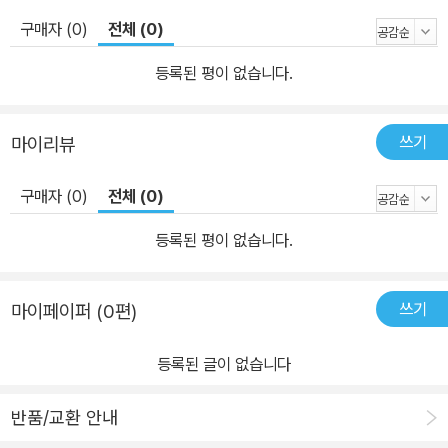
주고, 드디어 밴드 ‘갤럭틱 트래시(우주 쓰레기)’의 멤버로 영입 제안
구매자 (0)
전체 (0)
을 받습니다. 둘밖에 없던 친구가 넷이 되면서, 프랭키는 자신에 대한
믿음을 회복하고 연대의 힘과 우정의 따뜻함을 맛보게 되지요. 그리
등록된 평이 없습니다.
고 우여곡절 끝에 성취의 기쁨까지! 힘겹지만 당당하게 자신의 목소
리를 찾아가는 프랭키의 자폐 스펙트럼 장애 극복기를 만나 보세요.
쓰기
마이리뷰
자폐 스펙트럼 장애를 극복한 작가 이페 둘리 만화『이상한 아이 프랭
키』와『남과 달라도 괜찮아』는 작가의 자전적 이야기입니다. 작가 이
구매자 (0)
전체 (0)
페 둘리 역시 실제 자폐 스펙트럼 장애를 가지고 있는 일러스트레이
터이자 그래픽 디자이너이며, 코미디언입니다. 27세가 되어서야 자
등록된 평이 없습니다.
신에게 자폐 스펙트럼 장애가 있다는 것을 알았지요. 그전까지는 자
신이 남들과 다르다는 사실에 대해 이유를 찾으려 노력했고, 괴로워
쓰기
마이페이퍼 (0편)
했습니다. 하지만 자신에게 자폐가 있다는 사실을 안 뒤부터는 자신
을 있는 그대로 받아들이고, 다른 사람이 자신을 어떻게 생각하는지
등록된 글이 없습니다
연연하지 않게 되었다고 합니다. 이 책을 펴내면서 작가는 이렇게 말
했습니다. 나는 몇 시간이고 방안에 틀어박혀 록밴드 로고와 만화를
반품/교환 안내
즐겨 그리던 그런 아이였어요. 펑크 음악을 아주 크게 틀어 놓곤 해서,