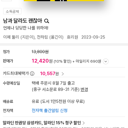
소득공제
남과 달라도 괜찮아
언제나 당당한 나를 위하여!
이페 둘리
(지은이),
전하림
(옮긴이)
효리원
2023-09-25
정가
13,800원
12,420
판매가
원
(10% 할인) +
마일리지 690원
10,557
카드최대혜택가
원
수령예상일
택배 주문시 8월 7일 출고
(중구 서소문로 89-31 기준)
변경
배송료
유료 (도서 1만5천원 이상 무료)
전자책
전자책 출간알림 신청
알라딘 만권당 삼성카드, 알라딘 15% 청구 할인