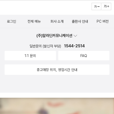
음악 소리 좀 줄이라고 아래층에서 외치는 엄마의 고함 소리에도 꽤
익숙했지요. 나에게는 친구가 별로 없었어요. 사람들은 내가 어딘가
이상하다고 생각했거든요. 나도 내 자신이 남들과 다르다는 사실은
로그인
전체 메뉴
회사 소개
출판사 안내
PC 버전
알고 있었지만, 왜 그런 건지 알 수 없어 이유를 찾으려 많은 시간을
보냈어요. …… 이 작품을 펴내며 나는 뒤늦게나마 어린 시절의 나를
(주)알라딘커뮤니케이션
꼭 안고 토닥여 줄 수 있게 되었어요. 나는 그 아이에게 남들과 달라도
1544-2514
괜찮다고 말해 주고 싶었어요. 모두가 똑같아지려고, 똑같아 보이려
일반문의 (발신자 부담)
고 애쓰는 이 세상에서, 남들과 다르다는 건 좋은 거잖아요. 가장 중요
1:1 문의
FAQ
한 건, 있는 그대로의 모습, 그 자체로 괜찮다는 거예요. 이 책은 남들
과 다르다고 느껴본 적이 있는 모든 이들, 모난 돌 같은 아이들, 그리
중고매장 위치, 영업시간 안내
고 별난 괴짜들을 위한 책이랍니다. -작가의 편지 중에서- 이 책은 남
들과 달라도 위축되지 말고, 자기 자신을 있는 그대로 받아들이고 당
당하게 살라고 말합니다. 작가 특유의 유머와 위트로 웃음을 주는 이
책은 장애를 가진 사람이건 그렇지 않은 사람이건 모두에게 잔잔한
웃음과 뭉클한 감동을 줍니다.