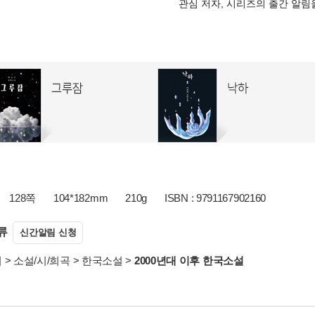
관심 저자, 시리즈의 출간 알
128쪽
104*182mm
210g
ISBN : 9791167902160
류
신간알림 신청
서
>
소설/시/희곡
>
한국소설
>
2000년대 이후 한국소설