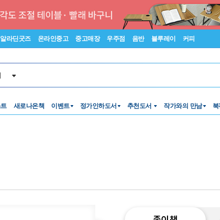
알라딘굿즈
온라인중고
중고매장
우주점
음반
블루레이
커피
서
스트
새로나온책
이벤트
정가인하도서
추천도서
작가와의 만남
북
종이책