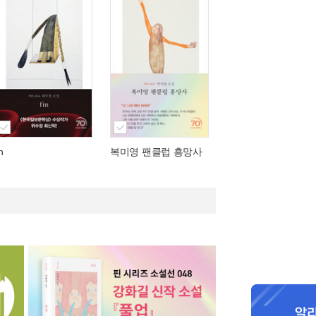
in
복미영 팬클럽 흥망사