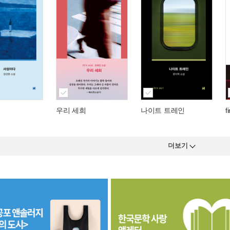
우리 세희
나이트 트레인
f
더보기