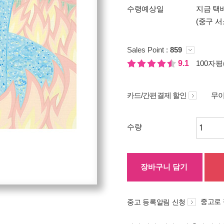
수령예상일
지금 택
(중구 서
Sales Point :
859
9.1
100자평(
카드/간편결제 할인
무이
수량
장바구니 담기
중고로
중고 등록알림 신청