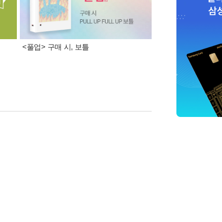
<풀업> 구매 시, 보틀
정지아 장편소설 <찌
알림 + 적립금 1천원