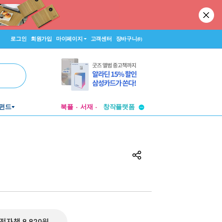
로그인
회원가입
마이페이지
고객센터
장바구니
(0)
펀드
북플
서재
투비컨티뉴드
창작플랫폼
투비컨티뉴드