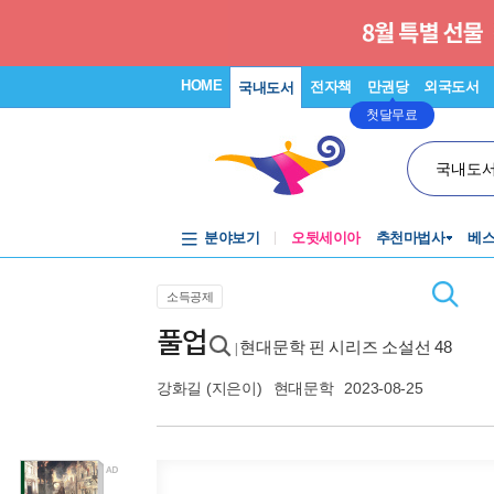
HOME
전자책
만권당
외국도서
국내도서
첫달무료
국내도
분야보기
오뒷세이아
추천마법사
베
소득공제
풀업
현대문학 핀 시리즈 소설선 48
|
강화길
(지은이)
현대문학
2023-08-25