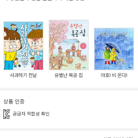
고 저리 가며 부지런 떨던 딸기가 딸기밭에 누워만 있어요. 딸기는 더
이상 까르르 행복하게 웃지 않고 병아리처럼 수다를 떨지도 않아요.
어두운 얼굴로 소곤소곤 속삭이는 엄마 아빠처럼요. 참 이상하고 이
상했어요. 1980년 5월에 열렸던 그해, 딸기. 어린이의 시선에서 본 1
980년 5월 광주, 그날의 이야기 광주 민주화 운동은 10일이라는 짧
은 기간 동안 1000명이 넘는 인명 피해를 냈다. 이마저도 10년이 훨
씬 지난 후인 1995년에 공식적으로 집계된 숫자로 직, 간접적인 피
해가 훨씬 많을 것으로 예상된다. 광주 항쟁 기간 동안 타 지역과의 통
신도 끊어지고 교통편도 막혔다. 언론은 시민군을 폭도 내지 간첩으
사과하기 전날
유별난 목공 집
야호! 비 온다!
로 보도하며 검열된 뉴스를 퍼 날랐다. 광주는 그렇게 고립되어 갔다.
이런 상황 속에 어린이의 시선에서 본 광주의 모습은 어딘지 모르게
이상하다. 1980년대 노지 딸기는 주로 5월에 수확을 한다. 1년 중 가
상품 인증
장 바쁜 시기인데, 그해 5월엔 딸기밭에 딸기가 넘쳐 나는 것이다. 맨
날 못난 딸기만 주던 엄마가 바구니 한가득 예쁘고 탐스러운 딸기를
공급자 적합성 확인
담아 주고 딸기밭의 딸기는 수확도 안 된 채 죽어 간다. 어른들의 얼굴
에는 그림자가 지고 온 동네에 한숨 소리가 풍년이다. 비극에는 다양