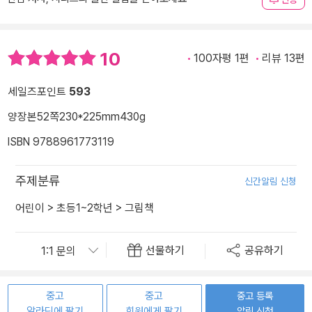
10
100자평 1편
리뷰 13편
세일즈포인트
593
양장본
52쪽
230*225mm
430g
ISBN 9788961773119
주제분류
신간알림 신청
어린이
>
초등1~2학년
>
그림책
선물하기
공유하기
중고
중고
중고 등록
알라딘에 팔기
회원에게 팔기
알림 신청