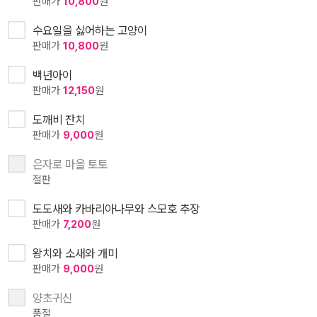
판매가
10,800
원
수요일을 싫어하는 고양이
판매가
10,800
원
백년아이
판매가
12,150
원
도깨비 잔치
판매가
9,000
원
은자로 마을 토토
절판
도도새와 카바리아나무와 스모호 추장
판매가
7,200
원
왕치와 소새와 개미
판매가
9,000
원
양초귀신
품절