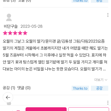
의 바구니에는 물러진 딸기를 담아 주었습니다. 아이는 뾰로통해
서 투정도 부려보았지만 엄마는 물러진 것이 더 달고, 거저 열리는 딸
기는 없으니 버릴 수 없다고 말했습니다. 하지만 괜찮습니다. 엄마 몰
메뉴
래 딸기밭에서 제일 통통하고 예쁜 딸기만 골라 따먹으면 됩니다. 몰
비단구슬
2023-05-28
래 먹는 딸기가 세상에서 제일 맛이 있습니다. 일러스트 속 딸기 밭
에 앉아 있는 아이도 빠알간 딸기처럼 어여쁩니다. 하지만 올해는 이
오월의 그날그 오월의 딸기/윤미경 글/김동성 그림/다림2023요즘
상합니다. 엄마가 크고 예쁜 딸기를 아이에게 많이 줍니다. 아이는 신
딸기의 계절은 겨울에서 초봄까지지만 내가 어렸을 때만 해도 딸기는
이 나지만 딸기밭과 오버랩되는 뒷배경으로는 처참했던 그 당시의 모
5월 즈음부터 시작해서 그 이후에나 실컷 먹을 수 있었다. 표지에 하
습이 그려집니다. 1980년 5월 광주에서 일어난 비극과 아무것도 모
얀 딸기 꽃과 탐스럽게 열린 딸기밭에 딸기 두 알을 가지고 개미를 쳐
르는 어린아이의 천진난만한 시선이 대비되어 더 처참하게 다가옵니
다보는 아이의 눈은 비밀을 나누는 듯한 모습이다. 오월의 딸기가 아
다. 아이의 순진한 음성 뒤로 진압 봉에 맞고 끌려가고, 촛불을 들
니라 [그 오월의 딸기]라는 제목은 우리가 기억해야 할 그날을 말하는
고 행진하고, 태극기륵 휘날리며 총을 들고 탱크와 싸우는 시민들
더보기
듯하다.윤미경 작가의 [그 오월의 딸기]는 딸기밭을 하는 아이의 눈에
이 보입니다. 광주 민주화 항쟁으로 폐허가 된 도시에서 천진난만
공감 (
1
)
댓글 (0)
비친 딸기와 딸기밭, 마을 사람들의 모습을 아이의 입을 통해 사투리
한 아이들은 영문도 모른 채 자전거를 타고 노는 모습이 마음이 아픕
뒤로가
로 전한다. 글에는 5월의 모습을 직접적으로 말하고 있지 않지만 아
기
니다. 그해 5월의 딸기는 울음소리가 들어서 달지만 하나도 다지 않
이는 말한다.'이상하고 이상했어요. 1980년 5월에 열렸던 그해, 딸
메뉴
았습니다. <그 오월의 딸기>를 보며 가슴이 먹먹해졌고 그 날의 아픔
기.'딸기는 이렇게 탐스럽게 자라는데, 다른 해보다 게으르게 마냥 매
보관함담기
선물하기