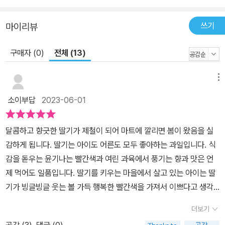
쓰기
마이리뷰
구매자 (0)
전체 (13)
메뉴
소이부답
2023-06-01
달콤하고 향긋한 딸기가 제철이 되어 마트에 깔리면 봄이 왔음을 실
감하게 됩니다. 딸기는 아이도 어른도 모두 좋아하는 과일입니다. 식
감을 돋우는 윤기나는 빨간색과 여린 과육에서 풍기는 향과 맛은 언
제 먹어도 일품입니다. 딸기를 키우는 마을에서 살고 있는 아이는 딸
기가 빙글빙글 웃는 볼 가득 행복한 빨간색을 가져서 이쁘다고 생각
합니다. 엄마는 동네 사람들과 추운 겨울을 견디며 말캉말캉 달콤해
더보기
진 딸기 중에서 크고 예쁜 딸기를 골라 상자에 담습니다. 그리고 아이
공감 (
3
)
댓글 (0)