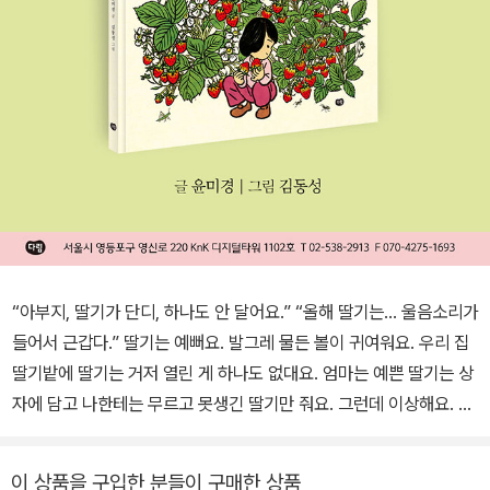
“아부지, 딸기가 단디, 하나도 안 달어요.” “올해 딸기는… 울음소리가
들어서 근갑다.” 딸기는 예뻐요. 발그레 물든 볼이 귀여워요. 우리 집
딸기밭에 딸기는 거저 열린 게 하나도 없대요. 엄마는 예쁜 딸기는 상
자에 담고 나한테는 무르고 못생긴 딸기만 줘요. 그런데 이상해요. 올
해는 크고 예쁜 딸기가 더 많이 열렸는데 엄마가 내 바구니에만 딸기
를 잔뜩 담아 줘요. 온 동네가 순 딸기 천지예요. 상자에 담겨 이리 가
이 상품을 구입한 분들이 구매한 상품