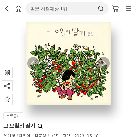
소득공제
그 오월의 딸기
윤미경
(지은이),
김동성
(그림)
다림
2023-05-18