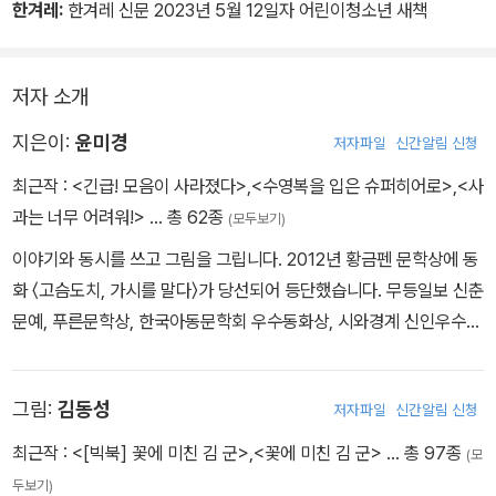
한겨레:
한겨레 신문 2023년 5월 12일자 어린이청소년 새책
저자 소개
지은이:
윤미경
저자파일
신간알림 신청
최근작 :
<긴급! 모음이 사라졌다>
,
<수영복을 입은 슈퍼히어로>
,
<사
과는 너무 어려워!>
… 총 62종
(모두보기)
이야기와 동시를 쓰고 그림을 그립니다. 2012년 황금펜 문학상에 동
화 〈고슴도치, 가시를 말다〉가 당선되어 등단했습니다. 무등일보 신춘
문예, 푸른문학상, 한국아동문학회 우수동화상, 시와경계 신인우수작
품상을 수상했고, 2019년에는 〈시간거북이의 어제안경〉으로 MBC
창작동화대상을 수상했습니다. 저서로는 동시집 《쌤통이다, 달님》,
그림:
김동성
저자파일
신간알림 신청
《반짝반짝 별찌》, 동화책 《거절은 너무 어려워!》, 《짱돌 던지는 아
이》, 청소년 소설 《얼룩말 무늬를 신은 아이》, 그림책 《눈먼 고래》,
최근작 :
<[빅북] 꽃에 미친 김 군>
,
<꽃에 미친 김 군>
… 총 97종
(모
《우리는 어린이예요》 등 여러 권이 있습니다.
두보기)