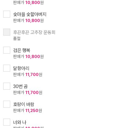
판매가
10,800
원
숯마을 숯할아버지
판매가
10,800
원
후끈후끈 고추장 운동회
품절
검은 행복
판매가
10,800
원
달항아리
판매가
11,700
원
30번 곰
판매가
11,700
원
호랑이 바람
판매가
11,250
원
너와 나