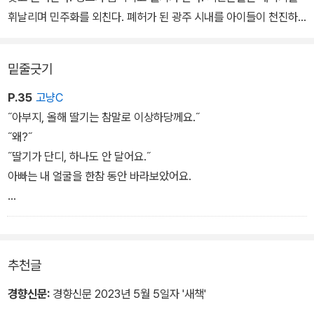
휘날리며 민주화를 외친다. 폐허가 된 광주 시내를 아이들이 천진하
게 뛰어다닌다. 다디단 자유의 열매를 맺은 오늘날, 우리가 기억해야
할 그날의 이야기가 가슴 아프게 펼쳐진다.
밑줄긋기
P.35
고냥C
˝아부지, 올해 딸기는 참말로 이상하당께요.˝
˝왜?˝
˝딸기가 단디, 하나도 안 달어요.˝
아빠는 내 얼굴을 한참 동안 바라보았어요.
˝올해 딸기는....˝
아빠는 먼 산을 바라보며 한숨을 쉬었어요.
추천글
˝울음소리가 들어서 근갑다.˝
경향신문:
경향신문 2023년 5월 5일자 '새책'