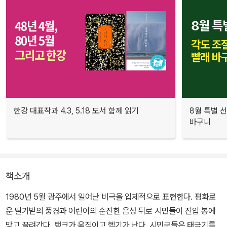
한강 대표작과 4.3, 5.18 도서 함께 읽기
8월 특별 선
바구니
책소개
1980년 5월 광주에서 일어난 비극을 입체적으로 표현한다. 평화로
운 딸기밭의 풍경과 어린이의 순진한 음성 뒤로 시민들이 진압 봉에
맞고 끌려간다. 탱크가 움직이고 헬기가 난다. 시민군들은 태극기를