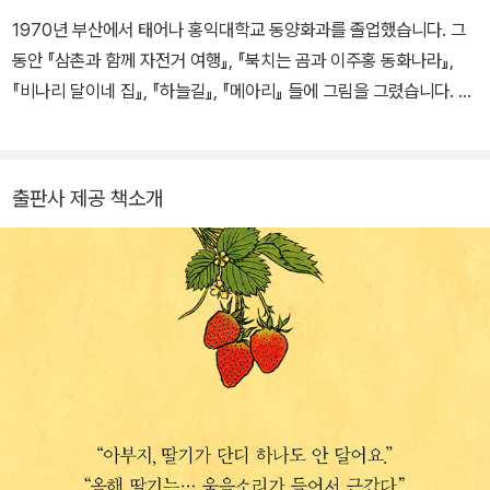
1970년 부산에서 태어나 홍익대학교 동양화과를 졸업했습니다. 그
동안 『삼촌과 함께 자전거 여행』, 『북치는 곰과 이주홍 동화나라』,
『비나리 달이네 집』, 『하늘길』, 『메아리』 들에 그림을 그렸습니다. 그
림책 『엄마 마중』으로 백상출판문화상을 받았고, 『꽃에 미친 김 군』
으로 2026 볼로냐 라가치상 어메이징 북쉘프로 선정되었습니다.
출판사 제공 책소개