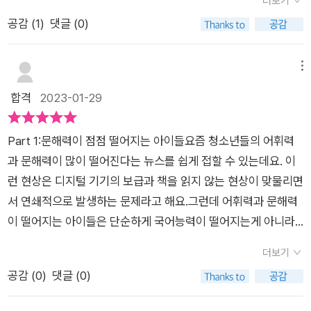
더보기
만인 기술이 아니라 지속적인 훈련을 해야만 내 것, 진짜 실력을
게 될 것이다. 블로그, 카페, 인스타그램, 유튜브 등 SNS에 좋아
돼연구소의 소장으로 활동하고 있다. (책날개 중에서 발췌)​이 책
공감 (
1
)
댓글 (0)
갖출 수 있어요. 저자의 말처럼 누구나 소소한 훈련으로 글쓰기
요를 비롯해 댓글을 남기고 있지 않은가? 개인적인 메모를 전하
은 글쓰기가 왜 중요한지, 어떻게 하면 글을 쉽게 쓸 수 있는지를
능력을 키울 수 있고, 글을 잘 쓰면 자신감이 생기고 자신감을 얻
는 문자나 카톡을 보내고, 업무용 이메일을 보내거나 과제를 위해
알려줍니다. 이과 전공자라고 해서 글쓰기를 소홀히 해서는 안 되
으면 당당해질 수 있어요. 청소년을 위한 글쓰기 수업이지만 글쓰
리포트를 작성하기도 한다.대입을 앞둔 청소년이라면 국어 과목
메뉴
는 이유도 알려줍니다. 아울러 평소에 연습해 두면 글쓰기가 편해
기 기초를 배우고 싶은 사람은 누구나 배움을 통해 성장하는 계기
의 내신 성적을 챙기거나 수능시험, 논술시험을 준비하는데도 글
합격
2023-01-29
지는 몇 가지 노하우를 소개합니다. (6쪽)​이 책은 총 4장으로 구
가 될 것 같네요. [ 출판사로부터 도서를 제공받아 작성한 리뷰
쓰기가 실질적으로 중요한 역할을 할 것이다. 어쩌면 독서보다 글
성된다. 1장 '왜 글을 써야 할까?', 2장 '글을 쓰기 전에 알아두어
입니다. ]
쓰기에 더 많은 시간을 할애하고 있을 수도 있다. 그렇다면 청소
야 할 것들', 3장 '실전 글쓰기: 어떻게 쓸까?', 4장 '종류별 글쓰기:
Part 1:문해력이 점점 떨어지는 아이들요즘 청소년들의 어휘력
년들은 글쓰기를 충분히 잘 하고 있을까?p.21MIT에서는 입학과
오늘은 글 쓰는 날'로 나뉜다. 각장의 끝에는 '글쓰기 실험실'이 수
과 문해력이 많이 떨어진다는 뉴스를 쉽게 접할 수 있는데요. 이
동시에 글쓰기 시험을 치러야 합니다. 유학생의 입장에서 본다면
록되어 있다.​​이 책에서는 왜 글을 써야 할까 그 필요성을 이야기
런 현상은 디지털 기기의 보급과 책을 읽지 않는 현상이 맞물리면
모국어가 아닌 영어로 글을 써야 하니 이중으로 고층을 겪는 셈이
하는 것부터 언급한다. 세계의 대학이 글쓰기를 강조하는 까닭은
서 연쇄적으로 발생하는 문제라고 해요.그런데 어휘력과 문해력
지요. 하지만 걱정할 필요는 없어요. 고등학교 수준의 기본 문법
물론이고, 이과 전공생에게도 꼭 필요한 글쓰기 능력에 대해 이야
이 떨어지는 아이들은 단순하게 국어능력이 떨어지는게 아니라
과 어휘력을 갖추었다면 영어 에세이 시험을 준비하는 데 큰 문제
기하니, 이 책을 읽으며 글쓰기의 필요성을 느끼는 것부터 시작하
사고력과 판단력도 떨어지는 문제가 발생하거든요. 청소년을 위
는 없으니까요.p.44디지털 정보는 인간의 몰입을 방해합니다.
더보기
면 되겠다. ​그렇게 먼저 글쓰기의 필요성을 느낀 후에는 글을 쓰
한 글쓰기수업은 문해력과 어휘력을 동시에 기를 수 있는 효과적
인터넷을 구성하는 기능 중에 하이퍼텍스트가 있습니다. 디지털
공감 (
0
)
댓글 (0)
기 전에 알아두어야 할 기본적인 지식을 정리해주고, 글쓰기 전
인 수단이에요.Part 2:글쓰기힘을 통해 얻을 수 있는 것글쓰기는
문서에 링크를 걸어 관련 정보로 쉽게 옮길 수 있도록 해줍니다.
준비운동을 할 수 있도록 안내해준다. ​그렇게 하고 나면 3장과 4
단순히 글을 잘쓰기 위한 기술이 아니에요. 글은 생각을 정리하고