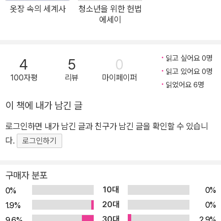
의 리터러시 실태를 진단한다. 대학과 대학원에서 문헌정보학을
옷장 속의 세계사
청소년을 위한 헌법
에세이
전공한 장선화 박사는 25년간 기자로 활동하며 다양한 인물과
사건들을 취재하고 글을 써왔다. 2013년부터는 교육 사업을 시
작하여 서울시교육청과 공동으로 기획 운영한 고전인문아카데미
읽고 싶어요 0명
4
5
0
프로그램에서 청소년과 시민을 위한 글쓰기 강연을 진행해 왔다.
읽고 있어요 0명
100자평
리뷰
마이페이퍼
프로그램을 통해 만난 청소년들은 수행평가, 보고서, 자기소개서,
읽었어요 6명
논술 등 써야 할 글이 많은데 도무지 쓰는 방법을 몰라 막막해했
이 책에 내가 남긴 글
다. 저자는 이들을 위해 글쓰기 전문 안내자가 되기로 결심하였
다. 『청소년을 위한 글쓰기 에세이』는 수십 년에 걸친 장선화 박
로그인하면 내가 남긴 글과 친구가 남긴 글을 확인할 수 있습니
사의 글쓰기 현장 경력과 교육 경험을 녹여낸 결과물로, 교양입문
다.
로그인하기
서 ‘해냄 청소년 에세이’ 시리즈의 22번째 도서이다. 저자는 글쓰
기를 꾸준히 연습하면 청소년들이 국어 교과목 역량을 향상할 수
구매자 분포
있을 뿐만 아니라 수능, 논술에도 실질적인 도움을 얻을 수 있다
10대
0%
0%
고 이야기한다. 또한 비판력과 논리력과 창의력을 깨치고, 의사소
20대
0%
1.9%
통 능력을 함양할 수 있다고 말한다. 이러한 능력은 21세기에 요
30대
2.9%
9.6%