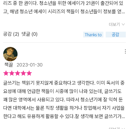
리즈 중 한 권이다. 청소년을 위한 에세이가 21권이 출간되어 있
요. 그래서 글쓰기의 공포를 없앨 수 있는 첫 단계로 쉬운 글부터
고, 해냄 청소년 에세이 시리즈의 책들이 청소년들이 정보를 얻기
써보는 연습을 하는 거예요. 글을 쓰기 전에 알아둬야 할 몇 가지
에 유용한 책이라는 것은 여러 책을 통해 몸소 깨달았다. ​이 책은
가 있는데, 글의 뼈대를 잡아주는 구조 짜기, 한눈에 쏙 들어오는
더보기
청소년에게 글쓰기를 안내해주는 책이다. 특히 청소년 문해력이
문장 쓰기, 정확한 문법 익히기, 헷갈리는 맞춤법과 띄어쓰기가
공감 (
2
)
댓글 (0)
저하되는 시대에 25년간 기자로 활동한 장선화 박사가 글쓰기
있어요. 기본 원리를 터득한 다음 꾸준한 연습만이 좋은 글을 만
노하우를 알려준다고 하니 눈여겨볼 필요가 있겠다. ​구상하기, 개
들 수 있어요.글을 잘 쓰고 싶다면 어떤 유형의 글을 쓸 것인가를
요 짜기, 자료 조사하기, 문장 쓰기, 퇴고하기 등 청소년들이 꼭
메뉴
정하고, 유형별 글쓰기 훈련법을 따라야 해요. 이 책에서는 실전
알아야 할 글쓰기 이론과 실전의 모든 것을 담았다.​인공지능이 대
책끌
2023-01-30
글쓰기 방법과 종류별 글쓰기 작성요령을 알기 쉽게 설명해주고
신 글을 써주는 시대에도 글쓰기의 힘은 유효할까?이과 전공생
있어요. 기본 예시글과 수정한 글이 차례로 나와 있어서 그 차이
도 글을 잘 써야 하는 이유는?하버드대와 구글에서 글쓰기의 중
점과 핵심을 확인할 수 있어요. 여러 종류의 글쓰기 중 논술은 대
글쓰기는 책읽기 못지않게 중요하다고 생각한다. 이미 독서의 중
요성을 강조하는 까닭은?설계도가 있는 글과 없는 글은 얼마나
학 진학을 준비하는 청소년에게는 필수 영역이라 본격적인 논술
요성에 대해 언급한 책들이 시중에 많이 나와 있는데, 글쓰기도
다를까?첫 문장은 어떻게 시작해야 할까? (책 뒤표지 중에서)​어
시험을 대비한다면 희망하는 대학의 논술 기출문제를 찾아 풀어
꽤 많은 영역에서 사용되고 있다. 따라서 청소년기에 잘 익혀 둔
떤 내용을 들려줄지 궁금해서 이 책 『청소년을 위한 글쓰기 에세
보면 돼요. 논술은 평소에 책, 칼럼, 사설 등을 읽으면서 논리적인
다면 대학에서는 물론 직장 생활을 하거나 창업해서 자기 사업을
이』를 읽어보게 되었다. ​​이 책의 저자는 장선화. 25년간 《서울경
사고력을 키워가는 훈련이 필요한데, 책에 나온 방법대로 연습할
한다고 해도 유용하게 활용할 수 있다.잘 생각해 보면 글쓰기가
제》기자로 다양한 인물과 사건들을 취재하고 글을 써왔으며, 《포
수 있어요. 논술을 비롯한 모든 글쓰기는 한번 배우고 익히면 그
대단한 것이 아니라 일상생활에서 매일매일 쓰고 있다는 것을 알
춘코리아》 선임기자로 활동하고 있다. 현재 교육연구기관 정말잘