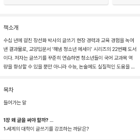
책소개
수십 년에 걸친 장선화 박사의 글쓰기 현장 경력과 교육 경험을 녹여
낸 결과물로, 교양입문서 ‘해냄 청소년 에세이’ 시리즈의 22번째 도서
이다. 저자는 글쓰기를 꾸준히 연습하면 청소년들이 국어 교과목 역
량을 향상할 수 있을 뿐만 아니라 수능, 논술에도 실질적인 도움을 얻
을 수 있다고 이야기한다. 또한 비판력과 논리력과 창의력을 깨치고,
의사소통 능력을 함양할 수 있다고 말한다. 이러한 능력은 21세기에
목차
요구되는 핵심 역량이기도 하다.
들어가는 말
총 4장으로 구성된 이 책에서는 구상부터 퇴고까지, 글쓰기 전 과정
을 저자가 동행하며 섬세하고 친절한 언어로 ‘잘 쓰는 팁’을 속속들이
1장 왜 글을 써야 할까?
일러준다. 1장에서는 글쓰기의 필요성을 피력하며 디지털 미디어 시
1 세계의 대학이 글쓰기를 강조하는 까닭은?
대에도 글쓰기의 힘이 유효한 까닭을 설명한다. 2장에서는 구조 짜