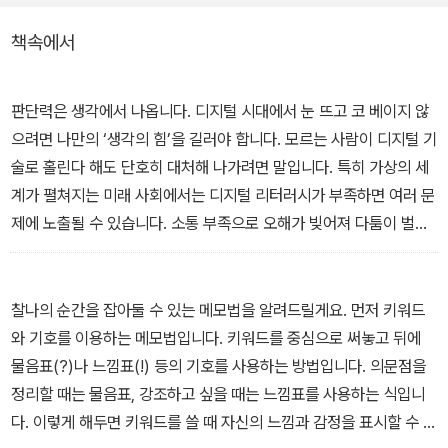
기, 짧은 문장 쓰기, 문법 익히기, 맞춤법과 띄어쓰기 등 글을 쓰기 전
책속에서
에 알아두면 좋을 이론을 소개한다.
3장에서는 구상하기부터 개요 짜기, 자료 조사하기, 첫 문장 쓰기를
판단력은 생각에서 나옵니다. 디지털 시대에서 눈 뜨고 코 베이지 않
비롯한 내용 전개하기, 마무리, 퇴고까지 전 단계에 걸친 실전 글쓰기
으려면 나만의 ‘생각의 힘’을 길러야 합니다. 모르는 사람이 디지털 기
방법을 안내한다. 4장에서는 수필, 서평, 기사, 인터뷰, 자기소개서,
술로 홀린다 해도 단호히 대처해 나가려면 말입니다. 특히 가상의 세
논술과 같은 청소년들이 자주 접하는 다양한 종류의 글을 소개하고
계가 펼쳐지는 미래 사회에서는 디지털 리터러시가 부족하면 여러 문
글의 성격과 양식에 걸맞은 구체적인 요령을 전수한다.
제에 노출될 수 있습니다. 소통 부족으로 오해가 빚어져 다툼이 벌어
지거나 판단에 장애를 겪거나 금융 사기를 당할 수도 있습니다. 정보
길어지는 문장, 주술 호응의 불일치, 수동태와 번역체 남용, 잘못된 어
의 맥락 이해가 부족해서입니다. 대면보다 텍스트로 질문을 하는 경
휘 오용…. 글을 쓸 때 주의를 기울이지 않으면 쉽게 틀릴 수 있는 지
우가 더 늘어나는데 상대방이 보낸 문자를 이해하지 못해 실수를 저
찰나의 순간을 잡아둘 수 있는 메모법을 알려드릴게요. 먼저 키워드
점이다. 저자는 이와 관련한 약 40여 개의 잘못된 예문을 제공하고,
지를 수 있습니다. 디지털 시대일수록 글쓰기를 멈춰서는 안 됩니다.
와 기호를 이용하는 메모법입니다. 키워드를 중심으로 써놓고 뒤에
틀린 부분을 짚어주며 명쾌하게 해설한다. 더 나아가 수정 답안을 제
스스로 생각하고 그 생각을 압축해서 표현하는 글쓰기는 지금부터 길
물음표(?)나 느낌표(!) 등의 기호를 사용하는 방법입니다. 의문점을
시하며 청소년 독자에게 올바른 글쓰기 모델을 내세워 보인다.
러야 할 능력이자 기술입니다.
정리할 때는 물음표, 강조하고 싶을 때는 느낌표를 사용하는 식입니
― <1-6 디지털미디어 그리고 글쓰기> 중에서
다. 이렇게 해두면 키워드를 쓸 때 자신의 느낌과 감정을 표시할 수 있