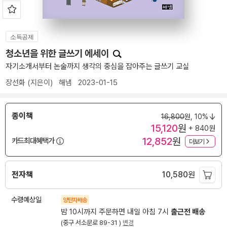
소득공제
청소년을 위한 글쓰기 에세이
자기소개서부터 논술까지 생각의 중심을 잡아주는 글쓰기 교실
장선화
(지은이)
해냄
2023-01-15
종이책
16,800
원,
10%
15,120
원
+ 840원
12,852
원
카드최대혜택가
더보기
전자책
10,580
원
수령예상일
양탄자배송
밤 10시까지 주문하면 내일 아침 7시
출근전 배송
(중구 서소문로 89-31 )
변경