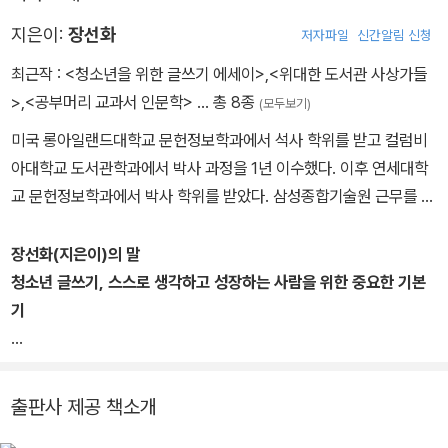
다면 자신을 더 단단하게 성장시키는 기쁨을 얻을 수 있을 것이다.
지은이:
장선화
저자파일
신간알림 신청
최근작 :
<청소년을 위한 글쓰기 에세이>
,
<위대한 도서관 사상가들
>
,
<공부머리 교과서 인문학>
… 총 8종
(모두보기)
미국 롱아일랜드대학교 문헌정보학과에서 석사 학위를 받고 컬럼비
아대학교 도서관학과에서 박사 과정을 1년 이수했다. 이후 연세대학
교 문헌정보학과에서 박사 학위를 받았다. 삼성종합기술원 근무를 거
쳐 《서울경제》 기자로 25년간 다양한 인물과 사건들을 취재하고 글
을 써왔으며, 《포춘코리아》 선임기자로 활동하고 있다. 서울경제신문
장선화(지은이)의 말
부설 백상경제연구원 연구위원으로 교육 사업을 시작하여, 2013년
청소년 글쓰기, 스스로 생각하고 성장하는 사람을 위한 중요한 기본
부터 서울시교육청과 공동으로 기획 운영한 고전인문아카데미의 ‘고
기
전 인문학이 돌아오다(고인돌)’ 프로그램을 통해 많은 시민들의 지적
갈증을 해소하는 데 앞장서 왔다. 현재 교육연구기관 정말잘돼연구소
이 책은 글쓰기가 왜 중요한지, 어떻게 하면 글을 쉽게 쓸 수 있는지를
의 소장으로 활동하며 전국의 여러 학교와 기관 등에서 시민과 청소
알려줍니다. 이과 전공자라고 해서 글쓰기를 소홀히 해서는 안 되는
출판사 제공 책소개
년을 위한 글쓰기 및 미디어 관련 강의를 하고 있다. 지금까지『퇴근길
이유도 알려줍니다. 아울러 평소에 연습해 두면 글쓰기가 편해지는