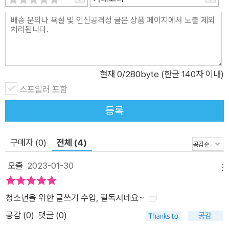
올바른 글쓰기 모델을 내세워 보인다. 특별히 주목할 점은 본문에
인용된 본보기 사례 글이다. 또래 학생들의 모범 답안과 현직 기
자 및 칼럼니스트, 유명 소설가 등 글쓰기 전문가들의 텍스트를
일부 발췌하여 청소년 독자들이 ‘잘 쓴 글’에 대한 다양한 감각을
키울 수 있도록 도왔다. 좀더 깊이 살펴보면 좋을 항목들은 ‘더 알
현재
0
/280byte (한글 140자 이내)
아보기’에 구체적으로 정리했다. 각 장의 끝머리에 삽입한 ‘글쓰
스포일러 포함
기 실험실’에서는 ‘성격에 따라 달라지는 글쓰기 선호 유형’ ‘설계
등록
도가 글쓰기에 미치는 영향’ ‘로봇의 글쓰기’ 등과 같은 흥미로운
주제들을 다루며 교과 보충 자료로 활용하도록 구성하였다. 우리
구매자 (0)
전체 (4)
가 아기 때 처음으로 말을 배우고 끊임없는 연습을 통해 성장했던
것처럼 글쓰기는 꾸준히 연습할수록 실력이 자연스럽게 향상되
오즐
2023-01-30
메뉴
는 학습 영역이다. 이 책은 청소년 독자들이 글쓰기에 대한 선입
관과 막연한 두려움을 깨고, 생각의 중심을 잡을 수 있도록 도와
청소년을 위한 글쓰기 수업, 필독서네요~
줄 것이다. 더불어 자녀와 학생들의 글쓰기 교육과 입시 문제를
공감 (
0
)
댓글 (0)
마주하는 부모와 교사들에게도 좋은 참고 도서가 되어줄 것이다.