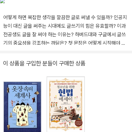
인문학 수업』 시리즈를 기획하였으며, 『장선화의 교실밖 글쓰기』『사
몇 가지 노하우를 소개합니다. 책을 읽었다고 해서 곧바로 글이 술술
서가 말하는 사서』(공저)『위대한 도서관 사상가들』(공저)『교실밖 인
풀리지 않을 수도 있습니다. 하지만 한 가지 확실한 사실을 깨우칠 수
문학 콘서트 2』(공저) 등을 펴냈다.
있을 겁니다. 글이란 스스로 생각하게 만드는 매력을 지니고 있다는
어떻게 하면 복잡한 생각을 깔끔한 글로 써낼 수 있을까? 인공지
점이지요. 생각은 사람을 성장하게 합니다. 성장에는 즐거움이 뒤따
능이 대신 글을 써주는 시대에도 글쓰기의 힘은 유효할까? 이과
르죠. 성장해서 즐겁고, 더불어 다른 사람과 소통해서 행복해질 수 있
전공생도 글을 잘 써야 하는 이유는? 하버드대와 구글에서 글쓰
는 힘이 바로 글쓰기에서 나옵니다.
기의 중요성을 강조하는 까닭은? 첫 문장은 어떻게 시작해야 할
까? 25년간 기자로 활동한 장선화 박사가 알려주는 글쓰기 노하
우 구상하기, 개요 짜기, 자료 조사하기, 문장 쓰기, 퇴고하기… 청
이 상품을 구입한 분들이 구매한 상품
소년들이 꼭 알아야 할 글쓰기 이론과 실전의 모든 것 쇼트폼과
하이퍼텍스트, 은어와 줄임말이 디지털 매체에 난무하며 청소년
의 문해력과 독해력이 급속도로 저하되고 있다. 2021년 OECD
는 정보에 대한 주관성, 편향성 식별률 조사에서 대한민국 청소년
의 식별률이 37개 회원국 중 최하위를 기록했다고 발표했다. 이
에 대해 장선화 박사는 우리나라 청소년이 중고등학교에서 입시
중심의 수업을 받고, 암기와 같은 지식 주입형 공부에 몰두하다
보니 제대로 된 글을 읽고 쓸 수 없게 된 것이라고 한국 청소년들