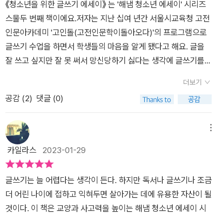
《청소년을 위한 글쓰기 에세이》 는 '해냄 청소년 에세이' 시리즈
스물두 번째 책이에요.저자는 지난 십여 년간 서울시교육청 고전
인문아카데미 '고인돌(고전인문학이돌아오다)'의 프로그램으로
글쓰기 수업을 하면서 학생들의 마음을 알게 됐다고 해요. 글을
잘 쓰고 싶지만 잘 못 써서 망신당하기 싫다는 생각에 글쓰기를
주저하거나 두려워한다는 거죠. 하지만 글쓰기 수업을 통해 글쓰
더보기
기에 대한 자신감을 얻을 수 있다는 점에서 배워야 해요.이 책은
공감 (
2
)
댓글 (0)
청소년들에게 꼭 필요한 글쓰기 이론과 실전을 알려주는 글쓰기
수업이라고 할 수 있어요.청소년기는 자신의 생각을 단단하게 만
들어가는 시기예요. 정체성을 찾아가고 자신의 생각을 많은 사람
메뉴
과 공유하는 데 글쓰기는 좋은 도구가 될 수 있어요. 글쓰기는 성
카일라스
2023-01-29
장하는 사람을 위한 중요한 기본기라는 점에서 학생뿐 아니라 청
년기 독학으로라도 꼭 배워야 할 기본 기술임을 강조하고 있어요.
글쓰기는 늘 어렵다는 생각이 든다. 하지만 독서나 글쓰기나 조금
취업은 물론 창업에서도 독서와 글쓰기는 성공을 이루는 요소이
더 어린 나이에 접하고 익혀두면 살아가는 데에 유용한 자산이 될
자 힘이며, 디지털 환경에서 글쓰기 실력은 강력한 무기가 될 수
것이다. ​이 책은 교양과 사고력을 높이는 해냄 청소년 에세이 시
있어요.우선 글쓰기를 배운다고 해서 처음부터 잘 쓰기는 어려워