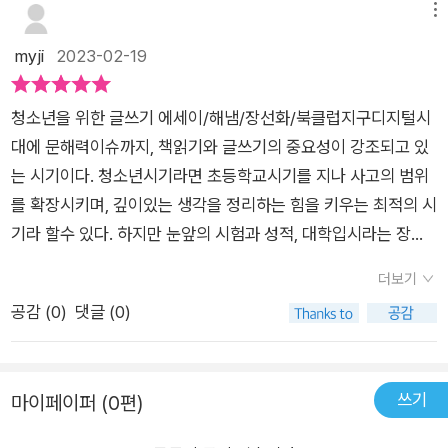
필요한 정보를 더욱 깊이 그리고 다양하게 찾을 수 있도록 해주는
장에서는 실전 글쓰기에 돌입한다. 3,4장을 읽으며 글쓰기의 구
체계화하는 수단이기 때문에 청소년기에 제대로 공부하면 사고
메뉴
유용한 기능이지요. 하지만 단점도 있습니다. 지식에 몰입하는 데
체적인 단계를 짚어보고 실전 능력을 키우기 위해 1,2장의 워밍
력 뿐만 아니라 판단력도 기를 수 있기 때문인데요.청소년을 위한
myji
2023-02-19
방해가 됩니다.<청소년을 위한 글쓰기 에세이>에서 저자인 장
업이 필요하다. ​막연히 '글쓰기'라고 하면 글쓰기의 소질을 타고
글쓰기 에세이는 고등학교 국어 교과서와 연계하여 수능 및 논술
선화 박사는 25년간 기자로 활동하며 다양한 인물과 사건들을
나야 하는 것 아닌가 생각할 수도 있겠지만, 노력이 필요하고 기
대비 필독서로 글쓰기 능력 뿐만 아니라 입시에 도움이 되는 작
취재하고 글을 써왔고, 2013년부터는 교육 사업을 시작하여 서
청소년을 위한 글쓰기 에세이/해냄/장선화/북클럽지구​​디지털시
본적인 틀을 마련해두어야 한다는 것을 이 책으로 알게 될 것이
문, 화법 과목의 실력 향상에도 도움을 줄 수 있는 책이에요.Part
울시교육청과 공동으로 기획 운영한 고전인문아카데미 프로그램
대에 문해력이슈까지, 책읽기와 글쓰기의 중요성이 강조되고 있
다. ​그러니 이 책을 차근히 읽고 나면 더 이상 '글을 쓰려고 하면
3:청소년글쓰기 기초부터 탄탄하게청소년을 위한 글쓰기 에세이
에서 청소년과 시민을 위한 글쓰기 강연을 진행해 왔다고 한다.이
는 시기이다. 청소년시기라면 초등학교시기를 지나 사고의 범위
아무 생각이 나지 않아요.'라는 말은 하지 않게 될 것이다. ​​특히 이
는 청소년을 대상으로 어떻게하면 글을 잘 쓰고, 글쓰기 실력을
프로그램을 통해 수행평가, 보고서, 자기소개서, 논술 등 청소년
를 확장시키며, 깊이있는 생각을 정리하는 힘을 키우는 최적의 시
책에서는 글쓰기 기술만 알려주는 것이 아니라, 뼈대를 세우고 차
향상시키는 과정에서 사고력과 문해력을 발전시킬 수 있는지 안
들이 써야 할 글이 많은 반면에 어떻게 써야 할지 모르는 모습을
기라 할수 있다. 하지만 눈앞의 시험과 성적, 대학입시라는 장벽
근차근 풀어나갈 수 있도록 전체적인 노하우를 알려준다. ​그러니
내하고 있는 책이라고 생각해요. 글감을 암기하고 쏟아내는 입시
보고 청소년들이 글쓰기를 좀 더 쉽게 잘 할 수 있는 글쓰기 전문
앞에서 독서와 글쓰기가 처절하게 무너지고 있는 지금의 현실이
이 책을 읽으며 다양한 방법 중 자신에게 맞는 것을 택하여 꾸준
형 논술이 아니라 정말 자신의 생각을 정리하고 체계화하는 글쓰
더보기
안내자가 되기로 결심했다고 한다.저자는 특히 청소년들이 꼭 익
씁쓸하게 다가온다. ​경제협력개발기구(OECD)는 리더가 갖춰야
히 연습하고 실행에 옮길 필요가 있겠다. ​그렇게 글쓰기를 하다
기수업이라고 느꼈어요.디지털화 된 세상에서도 단연 중요한 능
공감 (
0
)
댓글 (0)
혔으면 하는 덕목으로 글쓰기를 꼽았다. 나를 표현하고 다른 사람
할 능력으로 설득과 수용 그리고 비판적인 사고를 꼽고 있습니다.
보면 나도 모르게 글쓰기 실력이 향상되어 있을 것이다. ​​글은 쓰
력은 리터러시 즉 읽고 이해하는 능력이에요. 콘텐츠를 접하고 적
과 공감하는 능력은 글쓰기를 통해 배울 수 있다고 강조했다. 또
리더란 복잡하게 얽혀 있는 문제를 해결해 나가는 사람입니다. 특
면 쓸수록 늘게 마련입니다. 누구나 소소한 훈련으로 키울 수 있
절한 정보인지 생각하고 판단하는 능력의 중심은 글쓰기역량과
한 미래 세대의 리더가 되고자 한다면 글쓰기를 꾸준히 연마해서
히 한 집단 내에 다양한 사람들의 생각을 수렴하기 위해 좋은 아
는 기술이자 능력입니다. 글을 잘 쓰면 자신감이 생깁니다. 자신
관련이 있거든요. 그리고 청소년기에 제대로 글쓰기훈련을 해야
쓰기
마이페이퍼 (0편)
자기 것으로 만들어야 한다고 이야기했다.p.80표준어는 매년 개
이디어를 받아들이고 반대하는 사람들을 설득해야 하죠. 논리적
감을 얻으면 당당해지지요. 지금 당장 글쓰기를 시작해 보세요.
사고력도 확장될 수 있고요.Part 4:다양한 방식으로 글쓰기에 재
정되고 보완됩니다. 특정 세대에서만 쓰는 언어를 표준어라고 정
으로 맞지 않는 의견은 비판하며 대안을 제시할 수 있어야 합니