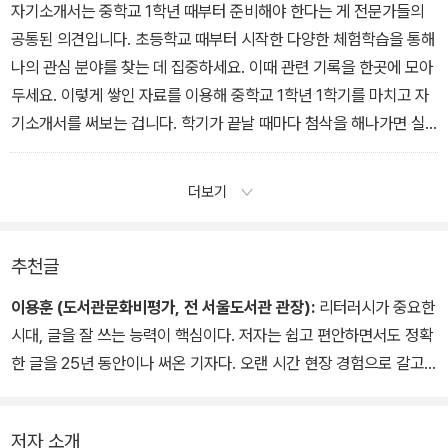
부분이나 어색한 표현 등을 잡아낼 수 있습니다. 심지어 문법 오류나
자기소개서는 중학교 1학년 때부터 준비해야 한다는 게 전문가들의
비문도 잡아내는 놀라운 경험을 하게 됩니다.
공통된 의견입니다. 초등학교 때부터 시작한 다양한 체험학습을 통해
― <3-7 퇴고하기> 중에서
나의 관심 분야를 찾는 데 집중하세요. 이때 관련 기록을 한곳에 모아
두세요. 이렇게 쌓인 자료를 이용해 중학교 1학년 1학기를 마치고 자
기소개서를 써보는 겁니다. 학기가 끝날 때마다 첨삭을 해나가면 실
제로 자기소개서를 써야 할 긴박한 상황이 닥쳐온다고 해도 일주일이
면 너끈하게 끝낼 수가 있답니다.
더보기
― <4-5 전략적으로 설득하기, 자기소개서> 중에서
추천글
이용훈 (도서관문화비평가, 전 서울도서관 관장):
리터러시가 중요한
시대, 글을 잘 쓰는 능력이 핵심이다. 저자는 쉽고 편안하면서도 정확
한 글을 25년 동안이나 써온 기자다. 오랜 시간 현장 경험으로 갈고
닦은 글쓰기의 이론과 실제를 아낌없이 꺼내 보인다. 청소년 시기에
글쓰기 기초를 잘 다져두는 것은 당장은 물론 앞으로의 삶에 큰 힘이
저자 소개
된다. 글을 쓴다는 것이 무엇인지를 저자와 함께 배우고 실제를 익힌