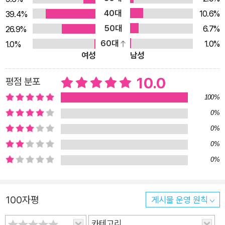
구되는 핵심 역량이기도 하다. 총 4장으로 구성된 이 책에서는 구
40대
10.6%
39.4%
상부터 퇴고까지, 글쓰기 전 과정을 저자가 동행하며 섬세하고 친
50대
6.7%
26.9%
절한 언어로 ‘잘 쓰는 팁’을 속속들이 일러준다. 1장에서는 글쓰기
60대
1.0%
1.0%
의 필요성을 피력하며 디지털 미디어 시대에도 글쓰기의 힘이 유
여성
남성
효한 까닭을 설명한다. 2장에서는 구조 짜기, 짧은 문장 쓰기, 문
법 익히기, 맞춤법과 띄어쓰기 등 글을 쓰기 전에 알아두면 좋을
10.0
평점 분포
이론을 소개한다. 3장에서는 구상하기부터 개요 짜기, 자료 조사
100%
하기, 첫 문장 쓰기를 비롯한 내용 전개하기, 마무리, 퇴고까지 전
0%
단계에 걸친 실전 글쓰기 방법을 안내한다. 4장에서는 수필, 서
0%
평, 기사, 인터뷰, 자기소개서, 논술과 같은 청소년들이 자주 접하
0%
는 다양한 종류의 글을 소개하고 글의 성격과 양식에 걸맞은 구체
0%
적인 요령을 전수한다. 길어지는 문장, 주술 호응의 불일치, 수동
태와 번역체 남용, 잘못된 어휘 오용…. 글을 쓸 때 주의를 기울이
지 않으면 쉽게 틀릴 수 있는 지점이다. 저자는 이와 관련한 약 4
100자평
게시물 운영 원칙
0여 개의 잘못된 예문을 제공하고, 틀린 부분을 짚어주며 명쾌하
게 해설한다. 더 나아가 수정 답안을 제시하며 청소년 독자에게
카테고리