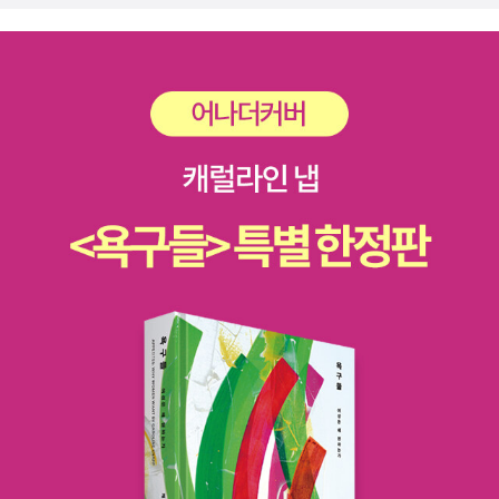
했다. 이 책에서는 청소년들에게 글쓰기가 왜 중요한지, 어떻게
가해서 상대를 설득할수 있는 근거를 제시하는 공식적인 글이라
하면 글을 좀 더 쉽게 쓸 수 있는지에 대해 소개하고 있다.구조 짜
고 한다. 그런면에서 내가 서평으로 칭하며 작성했던 글들은 독후
기, 문법 익히기, 맞춤법과 띄어쓰기 등 글쓰기 전에 알아두어야
감(讀後感)에 더 가깝지 않았을까?​서평을 쓰면 책을 읽는 과정
할 것은 무엇인지, 그리고 실질적으로 글쓰기를 잘 하기 위한 구
에서의 단기기억을 장기기억으로 옮겨 지혜로 발효시키는 역할,
상부터 개요, 자료조사, 내용 전개, 마무리, 퇴고까지. 전 글쓰기
즉 공부머리를 틔우게 되며, 지식영역을 확장시키면서 책의 장단
과정에 대해 친절한 설명과 함께 '잘 쓰기 위한 팁'도 알려주고 있
점을 익히며 지식퍼즐을 맞추게 된다. 그리고 마지막으로 저자의
다.p.203독후감과 서평의 차이는 무엇일까요. 독후감의 뜻풀이
주장과 자신의 생각을 결합하며 새로움, 즉 생각의 씨앗을 발견하
를 해보면 '읽은 후의 느낌'이라는 의미입니다. 즉 책을 읽고 개인
게 된다.​책을 내것으로 만들기위한 방법중의 하나가 서평이듯, 인
적인 느낌이나 감상 혹은 생각 등을 자유롭게 쓰는 경수필이라고
생을 살아가는 데 있어서 내가 성장하기를 원한다면 무엇보다 '글
할 수 있습니다. (중략) 반면 서평의 한자 뜻풀이를 해보자면 '책
쓰기'를 시작해야할듯 하다.글쓰기는 한번 배우고 익히면 그만인
을 평가한다'는 의미가 있습니다. 책을 조금 더 객관적인 관점에
기술이 아닙니다.배움을 갈무리하며 스스로 깨우치는 과정이자
서 바라보게 되지요.p.232인터뷰에는 그 사람의 인생에서 겪은
자신만의 가치관을 키워주는 실천입니다.​
희로애락이 담겨 있습니다. 우리 모두가 비슷한 삶을 살아가고 있
기에 이에 대한 공감이나 감동이 크죠. 사업에 실패한 사업가의
반추 등 그들의 솔직한 심경을 담은 인터뷰에도 우리 마음은 움직
이기도 합니다. 인간은 늘 실패하면서 배우는 존재니까요.물론 글