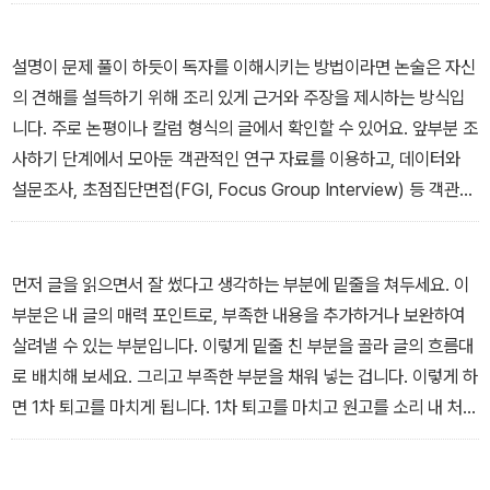
답니다. 앞 글자만 따서 간략하게 메모할 수도 있습니다. 영어의 경우
사람(P), 매출(S), 책(B)과 같이 첫 문자만 쓰는 형식이죠. 메모를 할
때에는 주로 명사와 숫자 중심으로 기록하는 습관이 중요합니다. 그
설명이 문제 풀이 하듯이 독자를 이해시키는 방법이라면 논술은 자신
리고 논쟁이 벌어진 상황에서는 찬반 의견을 중심으로 기록해 두어야
의 견해를 설득하기 위해 조리 있게 근거와 주장을 제시하는 방식입
합니다.
니다. 주로 논평이나 칼럼 형식의 글에서 확인할 수 있어요. 앞부분 조
― <2-6 글쓰기 전 준비운동> 중에서
사하기 단계에서 모아둔 객관적인 연구 자료를 이용하고, 데이터와
설문조사, 초점집단면접(FGI, Focus Group Interview) 등 객관적
인 조사 분석을 거치면서 논증의 결론에 이르게 됩니다. 논증하기 방
식을 사용하면 글의 객관성을 유지할
수 있습니다. 이를 통해 논리의 신뢰도와 타당성을 얻게 됩니다.
먼저 글을 읽으면서 잘 썼다고 생각하는 부분에 밑줄을 쳐두세요. 이
― <3-6 전개하기> 중에서
부분은 내 글의 매력 포인트로, 부족한 내용을 추가하거나 보완하여
살려낼 수 있는 부분입니다. 이렇게 밑줄 친 부분을 골라 글의 흐름대
로 배치해 보세요. 그리고 부족한 부분을 채워 넣는 겁니다. 이렇게 하
면 1차 퇴고를 마치게 됩니다. 1차 퇴고를 마치고 원고를 소리 내 처음
부터 읽어보세요. 읽으면서 이상하다고 느끼는 부분이 있다면 다른
색깔로 원고에 표시해 두세요. 읽고 듣는 것만으로도 분명하지 않은