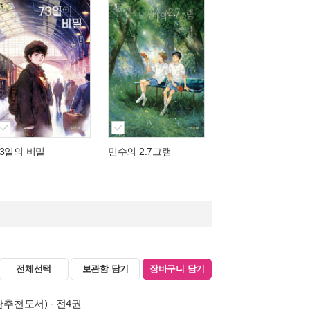
73일의 비밀
민수의 2.7그램
전체선택
보관함 담기
장바구니 담기
추천도서) - 전4권