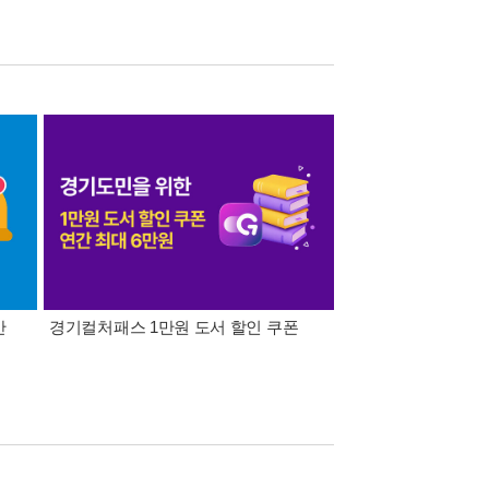
간
경기컬처패스 1만원 도서 할인 쿠폰
삼성카드가 쏜다! 알라