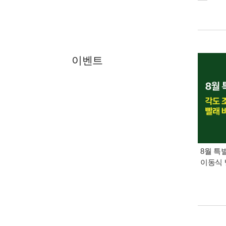
이벤트
8월 특
이동식 