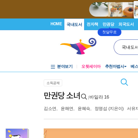
HOME
전자책
만권당
외국도서
국내도서
첫달무료
국내도
분야보기
오뒷세이아
추천마법사
베
소득공제
만권당 소녀
바일라 16
|
김소연
,
윤해연
,
윤혜숙
,
정명섭
(지은이)
서유