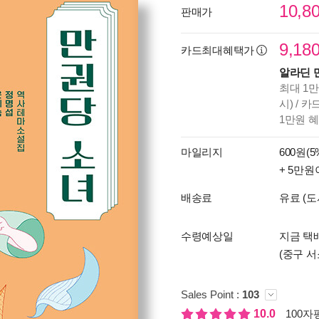
10,8
판매가
9,18
카드최대혜택가
알라딘 
최대 1만
시) / 
1만원 
마일리지
600원(5
+ 5만원
배송료
유료 (도
수령예상일
지금 택배
(중구 서
Sales Point :
103
10.0
100자평