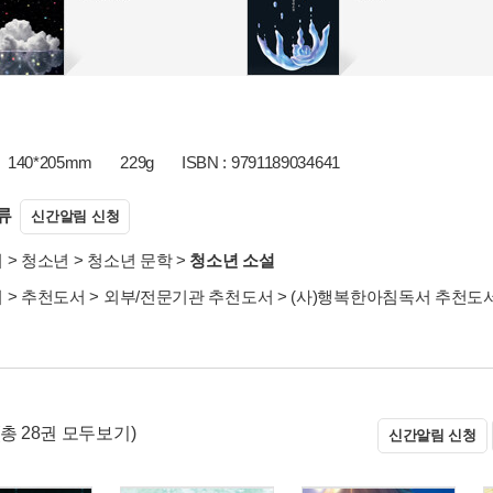
140*205mm
229g
ISBN : 9791189034641
류
신간알림 신청
서
>
청소년
>
청소년 문학
>
청소년 소설
서
>
추천도서
>
외부/전문기관 추천도서
>
(사)행복한아침독서 추천도
(총 28권 모두보기)
신간알림 신청