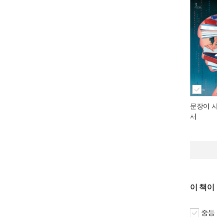
문장이 
서
이 책이
중등 