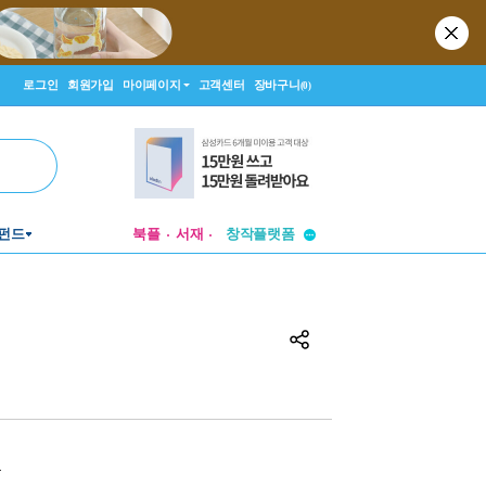
로그인
회원가입
마이페이지
고객센터
장바구니
(0)
투비컨티뉴드
펀드
북플
서재
창작플랫폼
투비컨티뉴드
원