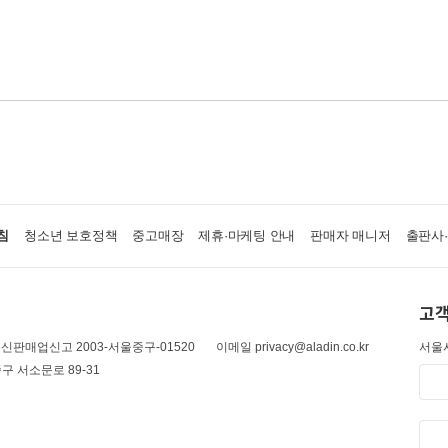
침
청소년 보호정책
중고매장
제휴·마케팅 안내
판매자 매니저
출판사
고객
신판매업신고 2003-서울중구-01520
이메일 privacy@aladin.co.kr
서울시
구 서소문로 89-31