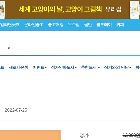
알라딘굿즈
온라인중고
중고매장
우주점
음반
블루레이
커피
서
스트
새로나온책
이벤트
정가인하도서
추천도서
작가와의 만남
북
재
2022-07-25
정가
12,000