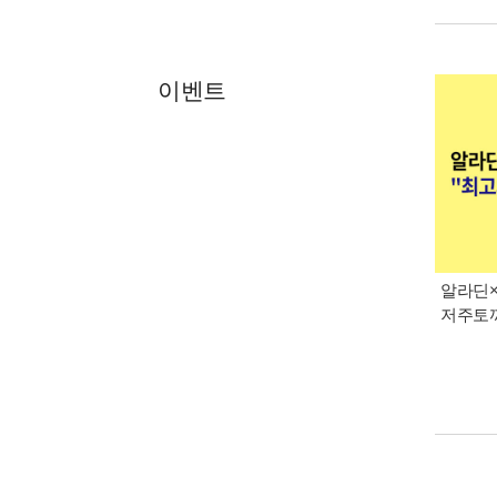
이벤트
알라딘×
저주토