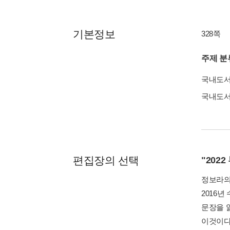
기본정보
328쪽
주제 분
국내도
국내도
편집장의 선택
"202
정보라의
2016
문장을 
이것이다