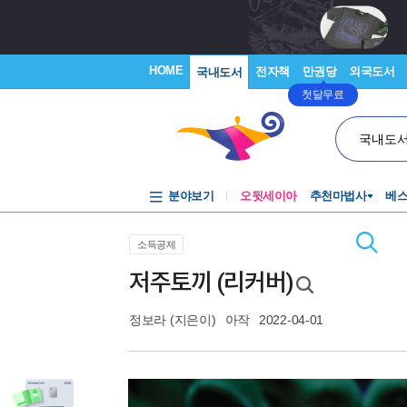
HOME
전자책
만권당
외국도서
국내도서
첫달무료
국내도
분야보기
오뒷세이아
추천마법사
베
소득공제
저주토끼 (리커버)
정보라
(지은이)
아작
2022-04-01