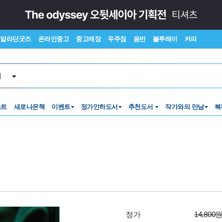
알라딘굿즈
온라인중고
중고매장
우주점
음반
블루레이
커피
서
스트
새로나온책
이벤트
정가인하도서
추천도서
작가와의 만남
북
정가
14,800