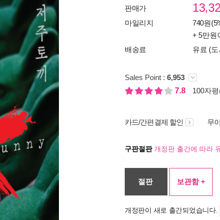
13,3
판매가
마일리지
740원(5
+ 5만원
배송료
유료 (도
Sales Point :
6,953
7.8
100자평(
카드/간편결제 할인
무이
구판절판
개정판 출간에 따라 
절판
보관함 +
개정판이 새로 출간되었습니다.