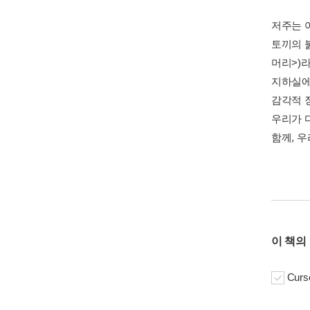
저주는 
토끼의 붉
머리>)
지하실에서
감각적 
우리가 디
함께, 우
이 책의
Curs