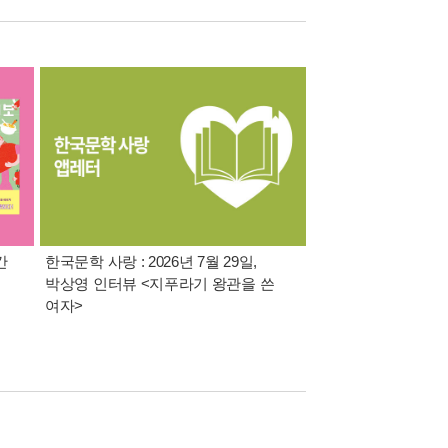
간
한국문학 사랑 : 2026년 7월 29일,
정보라 호러 단편선 
박상영 인터뷰 <지푸라기 왕관을 쓴
조그만 상실에 관하여
여자>