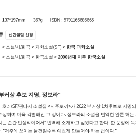
137*197mm
367g
ISBN : 9791166686665
류
신간알림 신청
서
>
소설/시/희곡
>
과학소설(SF)
>
한국 과학소설
서
>
소설/시/희곡
>
한국소설
>
2000년대 이후 한국소설
2 부커상 후보 지명, 정보라"
 호러/SF/판타지 소설집 <저주토끼>가 2022 부커상 1차후보로 지명
년 수상하며 더욱 각별해진 그 상이다. 정보라의 소설을 번역한 안톤 허
읽는 순간 인상적이어서" 번역해 소개하고 싶었다고 한다. 한 문장에 독
. "저주에 쓰이는 물건일수록 예쁘게 만들어야 하는 법이다."