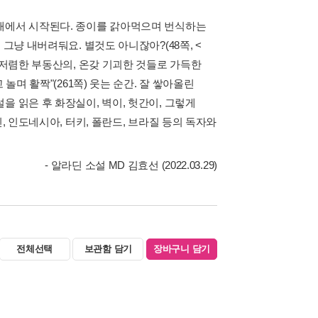
양새에서 시작된다. 종이를 갉아먹으며 번식하는
그냥 내버려둬요. 별것도 아니잖아?(48쪽, <
 저렴한 부동산의, 온갖 기괴한 것들로 가득한
놀며 활짝"(261쪽) 웃는 순간. 잘 쌓아올린
을 읽은 후 화장실이, 벽이, 헛간이, 그렇게
, 인도네시아, 터키, 폴란드, 브라질 등의 독자와
- 알라딘 소설 MD 김효선 (2022.03.29)
전체선택
보관함 담기
장바구니 담기