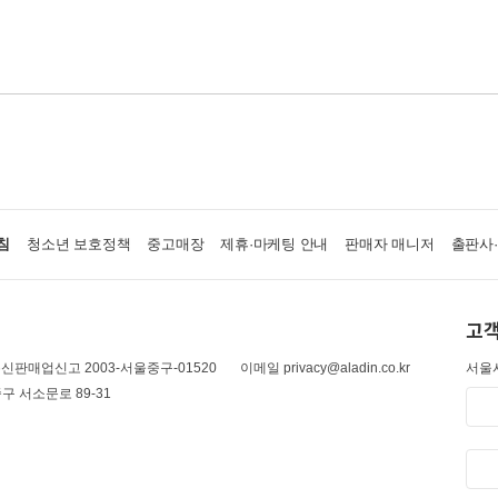
침
청소년 보호정책
중고매장
제휴·마케팅 안내
판매자 매니저
출판사
고객
신판매업신고 2003-서울중구-01520
이메일 privacy@aladin.co.kr
서울시
구 서소문로 89-31