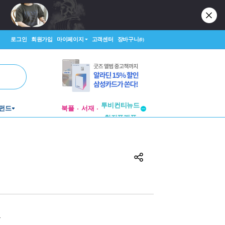
로그인
회원가입
마이페이지
고객센터
장바구니
(0)
투비컨티뉴드
펀드
북플
서재
창작플랫폼
투비컨티뉴드
원