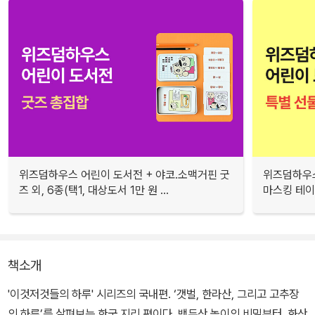
위즈덤하우스 어린이 도서전 + 야코.소맥거핀 굿
위즈덤하우스
즈 외, 6종(택1, 대상도서 1만 원 ...
마스킹 테이프
책소개
'이것저것들의 하루' 시리즈의 국내편. ‘갯벌, 한라산, 그리고 고추장
의 하루’를 살펴보는 한국 지리 편이다. 백두산 높이의 비밀부터, 화산