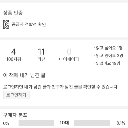
다. ‘이것저것들의 하루’에서는 지리의 이것저것들이 자신의 이야기
를 직접 들려주고, ‘요모조모 뜯어보기’에서는 폭 넓은 지리 상식을 다
상품 인증
루고, ‘비밀 일기’에서는 이것저것들의 비밀스런 속 마음을 엿볼 수 있
공급자 적합성 확인
다. 유쾌하고 쉬운 한국 지리 지식과 정보! 귀엽고 재치 있는 일러스트
로 꽉 채운 지형, 기후, 고장에 대한 왁자지껄 한국 지리 만화! 어린이
들이 처음 ‘한국 지리’와 어떻게 만나느냐에 따라 이후 ‘지리’를 대하
읽고 싶어요 1명
4
11
0
는 자세와 태도도 달라진다. 교과서 속 지리는 지루하고 어렵고 따분
읽고 있어요 3명
하기만 하다. 하지만 갯벌, 한라산, 고추장 등 ‘개체’의 이야기로 접근
100자평
리뷰
마이페이퍼
읽었어요 19명
하면 한국 지리는 더욱 더 흥미롭고 궁금해진다. 이 한국 지리 만화책
의 가장 큰 장점은 쉽고 재미있다는 것이다. 다채롭고 귀여운 일러스
이 책에 내가 남긴 글
트부터 눈길을 끌고, 유머와 농담이 가득하다. 귀엽게 변신한 지형과
로그인하면 내가 남긴 글과 친구가 남긴 글을 확인할 수 있습니다.
기후가 자신의 이야기를 쉽고 재미있게 설명한다. 거꾸로 매달린 종
로그인하기
유석은 무엇을 하며 시간을 보냈는지, 태풍은 무얼 먹고 이렇게 크게
자랐는지, 밤새 펄펄 끓는 열대야에 에어컨은 무슨 생각을 했는지, 활
활 불타오르는 용광로는 왜 바닷가에만 있는지 등 한국 지리의 모든
구매자 분포
것이 말을 한다. 그래서 이 책은 초등 어린이들을 위한 한국 지리 입문
10대
0.1%
0%