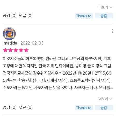
>'와우! 드디어 이것저것들의 하루 3편이 나왔다.'<이것저것들의 하
편은 언제 나오냐고 야단이다. 아이들과 함께 어른들도 함께 보면 좋
더보기
루 1편>은 똥,말미잘,화산의 하루 - 몸, 동물, 지구에 대한 왁자지껄
을 책이다.#위즈덤하우스 #이것저것들의하루3 #이것저것서포터즈
공감 (
0
)
댓글 (0)
과학만화!<이것저것들의 하루 2편>에서는 바퀴, 파라오, 매머드의
#학습만화 #겨울방학책 #어린이책 #초등학생책
하루- 사람, 물건, 동물들에 대한 왁자지껄 세계 역사 만화!<이것저것
들의 하루 3편>에서는 갯벌, 한라산 그리고 고추장의 하루- 지형, 기
메뉴
후, 고장에 대한 왁자지껄 한국 지리 만화! 과학, 세계역사, 우리나라
matilda
2022-02-03
지리 까지 너무 재미있고 유익한 시리즈다. *이것저것들의 하루 2편
을 너무 재미있게 읽었던지라 3편이 언제 나오나 기다리고 있었다.이
이것저것들의 하루3:갯벌, 한라산 그리고 고추장의 하루-지형, 기후,
번에는 우리나라 지리의 이것저것들에 관한 모든 것이란다. 갯벌, 한
고장에 대한 왁자지껄 한국 지리 만화이혜진, 송미영 글 이경석 그림
라산 그리고 고추장의 하루 라니~ 너무 기대된다.갯벌이야 두말하면
전국지리교사모임 감수위즈덤하우스 2022년 1월20일112쪽15,80
잔소리로 아이들이 진흙밭에서 뒹구는 걸 좋아하고, 한라산은 우리
0원분류-학습만화(한국사/세계사/지리), 초등중고학년(역사/지리)
나라 산중에 제일 높고 꼭 가고 싶은 산으로 찜해 놓았고, 고추장은 먹
수포자라는 많지만 사포자라는 낯설 것이다. 사포자는 나다. 역사를
어 봤지만 어떻게 만드는지 궁금해 했는데, 이것저것들의 하루 3편
제외한, 특히 지리에 취약한 사회포기자.왜그리도 어려웠던가. 어휘
에서 만났다고 아이들이 좋아한다.*이것저것들의 하루3편에서는 <
더보기
력의 부족인가. 암기력의 부족인가. 아무리 생각해보지만, 해답은 나
우리나라 지형의 하루><우리나라 기후의 하루><우리나라 고장의
공감 (
0
)
댓글 (0)
오지 않는다. 나도 10살이던 시절이 있었다. 그때는 새해가 되면 그냥
하루> 세 부분으로 나뉘어있다.우리나라 지형에 어떤 과학원리가 숨