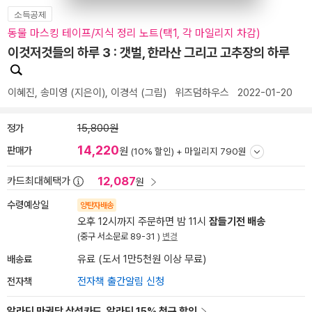
소득공제
동물 마스킹 테이프/지식 정리 노트(택1, 각 마일리지 차감)
이것저것들의 하루 3 : 갯벌, 한라산 그리고 고추장의 하루
이혜진
,
송미영
(지은이),
이경석
(그림)
위즈덤하우스
2022-01-20
정가
15,800원
14,220
판매가
원
(10% 할인) +
마일리지 790원
12,087
카드최대혜택가
원
수령예상일
양탄자배송
오후 12시까지 주문하면 밤 11시
잠들기전 배송
(중구 서소문로 89-31 )
변경
배송료
유료 (도서 1만5천원 이상 무료)
전자책
전자책 출간알림 신청
알라딘 만권당 삼성카드, 알라딘 15% 청구 할인