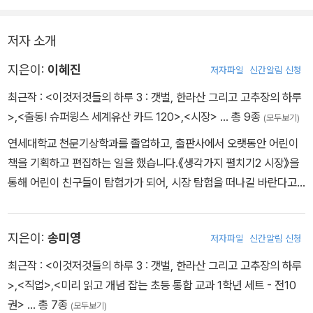
지리는 우리 삶의 모습이다. 우리를 둘러싼 산, 하천, 바다뿐 아니라
도시, 건물 등 이것저것들과 우리는 어떤 관계를 맺고 살고 있을까?
저자 소개
그리고 왜 거기에 있을까? 《이것저것들의 하루 3 _갯벌, 한라산 그리
고 고추장의 하루》 에서는 우리를 둘러싼 모든 것들이 살아서 말하고
지은이:
이혜진
저자파일
신간알림 신청
움직인다. 갯벌에 살고 있는 게, 해수욕장의 모래, 공룡 발자국. 이것
최근작 :
<이것저것들의 하루 3 : 갯벌, 한라산 그리고 고추장의 하루
저것들은 내가 여기에 있다고, 여기저기서 자랑한다.
>
,
<출동! 슈퍼윙스 세계유산 카드 120>
,
<시장>
… 총 9종
(모두보기)
1장에서는 지형의 이것저것들이 등장한다. 우리나라에서 가장 높은
산인 백두산부터 제주도의 만장굴까지, 남북은 물론 독도도 놓치지
연세대학교 천문기상학과를 졸업하고, 출판사에서 오랫동안 어린이
않는다. 지형은 지리 과목에서도 어려운 부분이다. 너무나 오래전에
책을 기획하고 편집하는 일을 했습니다.《생각가지 펼치기2 시장》을
생긴 지형의 형성 과정과 변화, 현재 어떻게 이용되고 있는지 설명하
통해 어린이 친구들이 탐험가가 되어, 시장 탐험을 떠나길 바란다고
느라 어려운 용어투성이기 때문이다. 그러나 이것저것들의 이야기를
합니다. 쓴 책으로는 《땅콩 시장에서 행복 찾기》《소중한 나의 몸 특
따라가다 보면 지형이 보인다.
별한 나의 꿈》 들이 있습니다.
지은이:
송미영
저자파일
신간알림 신청
2장에서는 기후의 이것저것들이 등장한다. 봄, 여름, 가을, 겨울의 순
서로 느낄 수 있는 계절의 변화와 함께 우리가 겪는 자연재해와 기후
최근작 :
<이것저것들의 하루 3 : 갯벌, 한라산 그리고 고추장의 하루
변화까지도 재미있게 설명한다. 쉽게 와 닿지 않는 기온, 바람 같은 기
>
,
<직업>
,
<미리 읽고 개념 잡는 초등 통합 교과 1학년 세트 - 전10
후 요소는 봄꽃 개나리부터 겨울철 빙판의 하루로 알기 쉽게 보여 준
권>
… 총 7종
(모두보기)