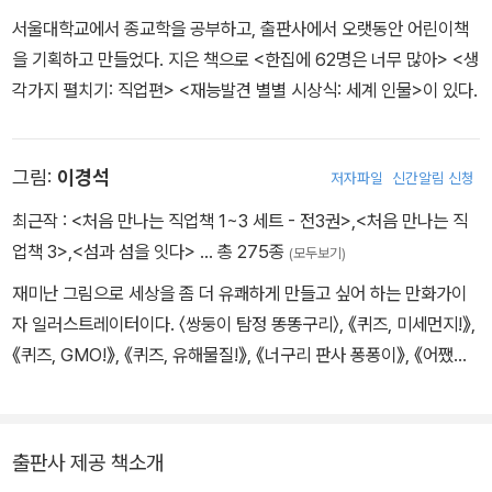
다.
서울대학교에서 종교학을 공부하고, 출판사에서 오랫동안 어린이책
3장에서는 우리 지역의 이것저것들이 등장한다. 한반도의 명실상부
을 기획하고 만들었다. 지은 책으로 <한집에 62명은 너무 많아> <생
심장 역할을 하는 수도권의 변화를 다이어트에 빗대어 친근하게 설명
각가지 펼치기: 직업편> <재능발견 별별 시상식: 세계 인물>이 있다.
하는 것으로 이야기가 시작된다. 짜장면, 가락국수, 호두과자, 도자기
와 같이 전통성을 지닌 지역별 특색은 물론, 자율 주행 버스, 부산 국
제 영화제와 같이 첨단을 달리는 여러 지역의 다양한 모습을 그린다.
그림:
이경석
저자파일
신간알림 신청
마치 대한민국 방방곡곡을 여행하듯이 우리 지역들의 숨은 매력을 뽐
최근작 :
<처음 만나는 직업책 1~3 세트 - 전3권>
,
<처음 만나는 직
낸다.
업책 3>
,
<섬과 섬을 잇다>
… 총 275종
그럼 이제, 우리나라의 이것저것들과 만나러 떠나 볼까?
(모두보기)
재미난 그림으로 세상을 좀 더 유쾌하게 만들고 싶어 하는 만화가이
자 일러스트레이터이다. 〈쌍둥이 탐정 똥똥구리〉, 《퀴즈, 미세먼지!》,
《퀴즈, GMO!》, 《퀴즈, 유해물질!》, 《너구리 판사 퐁퐁이》, 《어쨌든
이게 바로 전설의 권법》, 《한글 탐정 기필코》, 《화분맨! 삼분이를 지
켜 줘》, 《읽자마자 수수께끼 왕》, 《이것저것들의 하루 3》 등에 그림
을 그렸다.
출판사 제공 책소개