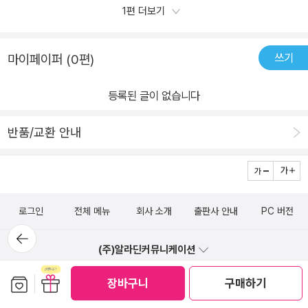
리나라 지리에 대해서 쉽고 재미있게 배울 수 있다니이런 책을 왜 이
1편 더보기
덩어리를 어떻게 포장할까 궁금하기도 했죠.하얗고 둥근 모양은 멀리
제서야 만났나 싶었네요​ ​놀라운 석회 동굴 탐험은 아이들이 한번도
서 보면정말 마시멜로 같아 보였어요.막연히 저 하얗게 포장된 볏짚
가보지 못한 삼척 환선굴을 경험하게 해주었어요삼척 환선굴은 우리
덩어리의이름은 뭘까? 궁금해한 적도 있었는데이것저것들의 하루 책
쓰기
마이페이퍼 (0편)
나라에서 가장 큰 석회 동굴이였어요실제로 가본적은 없지만 이렇게
에서 딱 만났어요.곤포사일리지.​비닐로 볏짚을 포장해두면겨울에도
환선굴이 어떤곳인지 그리고 석회동굴이 어떤 곳인지 배울 수 있었어
소먹이로 사용할 수 있다고 하니상당히 유용한 포장 방법이네요~작
등록된 글이 없습니다
요또 석회암을 녹인 물이 아래도 똑똑 떨어져 작은 알갱이가 되는데
을수록 위험해! 미세 먼지머리카락이 50마이크로미터래.세포보다 작
그게 동굴 진주라고 했어요거기다 석회 동굴의 동물들을 먹여 살리는
은 게 있다니...세포보다 작은 건 없다고 생각했는데초미세먼지가 2.
반품/교환 안내
것은 박쥐였는데박쥐가 동굴밖으로 나가 먹이를 잡아먹고 동굴 안으
5마이크로미터니까세포보다 작아!우리 몸을 구성하는 세포 하나의
로 들어와 똥을 싸는데이 똥이 바로 먹이가 되는것이였어요박쥐의 똥
크기가대략 10마이크로미터라고해요.그런데 미세먼지의 크기가 10
은 고마운 똥이였네요 우리나라의 지형, 기후, 고장에 대해서 이렇게
마이크로미터고초미세먼지는 2.5마이크로미터라고하니규씨 말대로
재미있게 가르쳐주는 책이 또있을까요?이것저것들의 하루 시리즈는
세포보다도 작은거예요...ㅠㅠ너무 작아서 눈에 보이지도 않는 입자
로그인
전체 메뉴
회사 소개
출판사 안내
PC 버전
아이들이 배워야할 여러가지 지식들을 책을 읽으면서자연스럽게 습
들이우리 몸의 방어선을 뚫고 몸속 이곳저곳을 돌아다니다 암을 유발
뒤로가
득할 수 있게 만들어주는 책이여서 제 마음에 쏙 들었어요이렇게 재
기
하는 모양이에요.공장을 줄여야 해.불편해도 조금만 참으면 돼.인간
(주)알라딘커뮤니케이션
미있는 책을 읽으면서 사회 교과공부도 할 수 있어서 너무나도 만족
의 편리함을 위한 발전이자연을 병들게 했고, 병든 자연은 미세먼지
스러운 책이였네요 출판사로부터 도서를 제공받아 아이들과
1544-2514
일반문의 (발신자 부담)
보관함담기
선물하기
와 같은 현상으로 인간을 병들게 하고 있어요.인간은 이미 편리함에
장바구니
구매하기
직접 읽고 쓴 리뷰 입니다.
익숙해져 있지만규씨의 말대로 불편함을 감수하더라도환경이 더 나
1:1 문의
FAQ