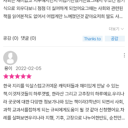
사회는 재미없고 지루해서인지 어렵기만했거든요그래서 무조건 암기
진짜 원조 인천 짜장면!매운맛 좀 볼래? 순창 고추장 🗺<요모조모
행 버스!자율주행이가능한 건 첨단 운전자보조 시스템 _차선인식,충
식으로 외우다보니 점점 더 싫어하게 되었어요그때는 사회와 관련된
뜯어보기>에서는더 깊이 있는 정보를 알려줘요. 아찔한 다리의 세계
돌방지 센서+전방레이더 전자기파로 주변사물을 파악하는 센서
책을 읽어본적도 없어서 어렵게만 느껴졌던것 같아요저희 딸도 사회
/ 놀라운 석회 동굴 탐험 / 우리 땅 별별 기네스 / 파헤치자! 지도의 비
+ 전후방 측면레이더 레이더로 주변사물을 파악하는 센서로 수많은
가 어렵다고했는데 저희 딸도 저와 마찬가지고 사회에 대한 배경지식
밀 / 의외로 잘 맞는 절기 / 알쏭달쏭 봄꽃 구분법 / 쌩쌩 분다! 계절
더보기
센서 덕분에 가능해요. 이곳이라면 지하철보다 훨씬 빨리 달릴수 있
이 없어서교과 수업이 어렵기만한것 같더라고요사회를 어려워하는
바람 탐구 / 차이가 뭐야? 눈이름 사전 / 뭐가 달라? 행정 구역 / 최초
다고하니 신기하네요!​ 어렵게만 느껴졌던 초등 사회! 우리나라 지형
공감 (
0
)
댓글 (0)
저희 아이가 저와 같은 수순을 밟지않게 하고싶어서공부와 재미 두마
타이틀 부자 인천광역시 / 말리면 더 맛나! 건어물 / 시시콜콜 교통과
+ 기후 + 고장에 대해 척척박사처럼 되고 싶다면 꼭 읽어봐야할 필독
리 토끼를 잡을만한 사회와 연계되는 책을 찾아보았는데이것저것들
교통수단 등등 🗺<비밀 일기>에서는알려지지 않았던 비밀 이야기
서책이예요. 전혀 지루하지도 않고 캐릭터화 시켜서 더 생동감 느껴
의 하루 책을 보는 순간 그래 바로 이 책이야라는 생각이 들었어요이
메뉴
를 속닥속닥 알려줘요. 갯벌에 사는 '샤샤샥' / 제주도 화산 '펑' / 지진
지는 한국지리 초등 책이였네요. 본 리뷰는 업체에서 무상으로 제공
것저것들의 하루 3 책은 초등아이들이 꼭 알아야할 한국 지리에 대해
'들들들' / 무논 '찰랑이' / 태풍 '뱅뱅이' / 단풍 '빨강이' / 한강 시민 공
용이
2022-02-05
받아 작성한 후기 입니다.​
재미있게 가르쳐주었거든요​ ​우리나라 땅 구석구석의 모습과 변화무
원 '양화' / 설악산 케이블카 '흔들이' / 신안 천일염 '짜요' 의 비밀 일
쌍한 날씨를 쉽고 재미있게 설명해주는 이 책은우리나라 지형의 하
기 궁금하지 않나요?🙆 🗺<단어 뜻을 알려 줄게>에서는고위평탄
한국 지리를 익살스럽고귀여운 캐릭터들과 재미있게 만날 수 있는
루, 우리나라 기후의 하루, 우리나라 고장의 하루 세 부분으로 나누어
면, 랜드마크, 비알티, 열섬현상, 한대 기후 등책 속의 어려운 단어를
책.이것저것들의 하루갯벌, 한라산 그리고 고추장의 하루예요.우리나
져 있었고우리나라 지형에 어떤 과학 원리가 숨어있는지 사계절을 마
알기 쉽게 설명해줘요. 이 한 권의 책 속에 한국 지리의 이것저것들에
라 곳곳에 대한 다양한 정보가나와 있는 책이라3학년이 되면서 사회,
주하는 우리나라 기후가 얼마나 변화무쌍한지우리나라 구석구석에서
관한 모든 것이 담겨있어요.초등 어린이들을 위한 한국 지리 입문서
과학 교과서를접하게 되는 규씨에게도움이 될 것 같아 신청했어요.차
어떤일이 벌어지는지 아이들이 가지고 있는 궁금증에 대해 친절하게
인만큼 귀여운 일러스트와 위트있는 설명이 일품인 책이예요!지리를
례를 살펴보면우리나라 지형, 기후, 고장으로 나누어한반도, 순천만,
가르쳐주었어요우리나라 지리의 이런저런것들이 하루를 어떻게 보내
처음 접하는 아이들에게 재미있는 지리 교양만화로 꼭 권하고 싶어요
독도, 황사, 온난화, 자유로, 통영 굴, 무등산 수박 등 방대한 정보를