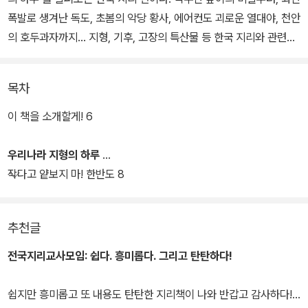
폭발로 생겨난 독도, 초봄의 악당 황사, 에어컨도 괴로운 열대야, 천안
의 호두과자까지… 지형, 기후, 고장의 특산물 등 한국 지리와 관련된
모든 것들의 하루를 담았다. 우리나라 땅 구석구석의 모습과 변화무
쌍한 날씨 등 모든 것에 대해 알려 주는 유쾌하고 재미있는 지리 만화
목차
다.
이 책을 소개할게! 6
우리나라 지형의 하루
작다고 얕보지 마! 한반도 8
추천글
전국지리교사모임:
쉽다. 흥미롭다. 그리고 탄탄하다!
쉽지만 흥미롭고 또 내용도 탄탄한 지리책이 나와 반갑고 감사하다!