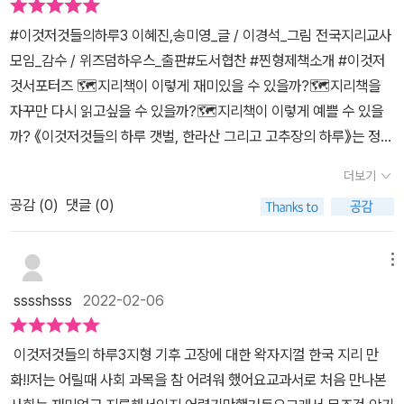
본다. 각 장에서 가장 마음에 드는 부분을 골라보았다.지형-문경 새
속의 어려운 단어들을 쉽게 설명해 주어서 쉽고 즐거운 독서가 되도
음이 설레.'아침저녁으로 제법 날이 서늘해지고 있다. 몸이 근질근질
재, 순천만, 간척, 갯벌, 다도해, 석회동굴, 제주도 화산, 지진, 표준시
#이것저것들의하루3 이혜진,송미영_글 / 이경석_그림 전국지리교사
록 도와준다.다음 이것저것들의 하루 4편은 어떤 하루 이야기를 들려
한걸 보니 곧 멋진 일이 생길 것 같다.''낮과 밤의 온도차가 커야 단풍
등등기후-절기, 황사, 장마, 자외선, 집중호우, 태풍, 열대야, 고기압,
모임_감수 / 위즈덤하우스_출판#도서협찬 #찐형제책소개 #이것저
줄지 너무 기대된다.@위즈덤하우스 에서 좋은 책 보내주셔서 잘 읽
색이 아름답다고한다. 멋진단풍이 되려면 밤의 추위쯤 견뎌야지.'사회
우데기, 미세먼지 등등고장-수도권, 행정구역, 파주휴전선, 강원도 황
것서포터즈 🗺지리책이 이렇게 재미있을 수 있을까?🗺지리책을
었습니다.감사합니다 <출판사로부터 제공받은 책을 읽고 작성한 주
개념특징과 잘 어울러져 일기표현을 재치있게 담아냈더라고요. ​온돌
태, 세종시 자율주행버스, 온양 온천, 포항 용광로 등등 이 책은 번역
자꾸만 다시 읽고싶을 수 있을까?🗺지리책이 이렇게 예쁠 수 있을
관적인 글입니다 >
은 바닥을 달구어서 방 안을 데우는 전통 난방장치이고 요즘은 바닥
서도 아니다. 우리나라의 모습을 담고 있는 책이기에 그럴 것이다. ˝
까? 《이것저것들의 하루 갯벌, 한라산 그리고 고추장의 하루》는 정말
에 온돌 파이프를 깔고 보일러를 이용해서 온돌 난방을 해요. 난로,히
전국지리교사모임˝이라는 공신력있는 선생님들께서 감수를 해주셔
이지 특별하고 또 특별한 지리책이예요. 나, 너, 우리에겐 늘 하루가
터와 달리 바닥을 데우니까 오래도록 따듯해요.대청마루는 여름에 집
더보기
서 더욱 믿음이 가는 책이다. 100페이지 조금 넘어가는 이 책에 방대
존재하죠.그런데 우리나라 지리의 이런저런 것들에게도 하루가 있었
안에서 제일 시원하고 뒷문을 열면 바람이 앞뒤로 잘 통해요. 땅바닥
한 양의 지리내용이 들어있다. 이 책만 읽어도 아이가 학교들어가서
공감 (
0
)
댓글 (0)
다는거!!! 왜 생각하지 못했을까요!!! ⛰우리나라 지형의 하루!🌤우리
과 띄워서 여름에 습기도 역시 막아주고요! 우리고장에서 일어나는
학습하는데 부족함이 없을 것이다. 사회공부를 하려면 그 장소에 견
나라 기후의 하루!🤿우리나라 고장의 하루! 이렇게 크게 세 부분으로
일에 대해 왜? 천안이 호두과자가 유명한지 ,이 모든게 땅, 날씨, 교통
학이나 현장체험을 다녀오는 것이 가장 좋은 방법이지만 지금은 코로
나누어 우리나라 땅 구석구석의 모습과 변화무쌍한 날씨를 쉽고 재미
메뉴
과 관련 있다는 것인데요!! 재미있는 고장의 특징을 배워보아요!​ 천안
나 때문에 마음대로 할 수도 없는 상황이다. 이 책으로 우리 지형, 기
있게 설명해주고 있어요🤗그리고 네가지 방법으로 설명해줍니다!
은 호두가 처음들어온 곳이라고 해요 고려때 류청신이 원나레에서 묘
sssshsss
2022-02-06
후, 고장을 즐겁게 배움으로써 아이들이 어려워할 사회를 더욱 가깝
🗺<이것저것 하루>에서는우리나라 지리의 이런저런 것들이 하루
목을 가져와 심었고 그 뒤로 특산물로 키웠어요. 1943년에 천안에
고도 편하게 만들어 주었으면 한다.
를 어떻게 보내는지 보여줘요. 백두산의 키가 미스터리라고?퍼즐일
살던 제과 기술자 부부가 천안 특산물이 호두로 과자를 만들면 좋겠
이것저것들의 하루3지형 기후 고장에 대한 왁자지껄 한국 지리 만
까? 대동여지도해수욕장 모래에는 어떤 비밀이 있을까?해파리가 신
다 싶어서 만들었고 모양도 호두처럼 한거라고 하네요. 그렇게 호두
화!!저는 어릴때 사회 과목을 참 어려워 했어요교과서로 처음 만나본
난 이유가 온난화라고?1억 년 전 공룡 발자국이 발견된 까닭은?내가
과자는 전국적으로 인기를 얻었다는~ 호두과자이야기​세종시 자율주