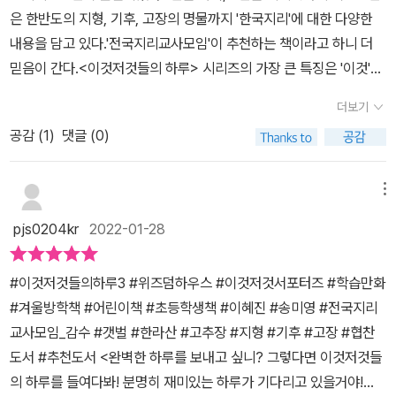
서'라지만,성인이 된 저에게도 무척 흥미롭게 다가오면서지식을 살
아이를 둔 집이라면 아이들에게 학습과 독서용으로 추천해도 좋을만
은 한반도의 지형, 기후, 고장의 명물까지 '한국지리'에 대한 다양한
찌워 주는 이야기가 많이 담겨 있네요~^^ '개나리가 대표 봄꽃인데,
한 책이라고 생각한다. - 출판사에서 도서를 제공받아 본인의 주관
내용을 담고 있다.'전국지리교사모임'이 추천하는 책이라고 하니 더
왜 가끔 가을에 꽃을 피우려고하는지? 24 절기가 의미하는 것이 무
적인 견해에 의하여 리뷰를 작성했습니다.
믿음이 간다.<이것저것들의 하루> 시리즈의 가장 큰 특징은 '이것'
엇인지?여름에는 장마전서이 왜 생기는 것인지?' 등등 어릴 때는 무
'저것' 들이 의인화되어 자기자신을 소개하는데, 위트있는 말과 그림
턱대고 외우기만 해서, 시간이 지나면 잊어버리기가 일수 였는데.. 요
더보기
으로 표현된 만화 형식이다.아이들이 흔히 학습만화를 많이들 좋아하
로큼 귀여운 그림에, 내용도 이해하기 쉽게 해 주니~ ^^저 역시 지식
공감 (
1
)
댓글 (0)
는데 일반적인 학습만화들은 지식을 얻는 과정에서 흥미유발 때문에
을 더해 가요. 70년간 얼음이 되어, 누군가 '땡'을 외쳐 주길 바라는
약간의 자극적인 언어나 폭력적인 행동이 표현되곤 해서 마음 한 켠
파주 휴전선과 서울 한가운데에서 동서남북 사방에 눈을 달고 원조
불안하다.하지만 이 책은 불편한 부분 없이 재미있으면서도 지식을
메뉴
서울 랜드마크 임을 말하는 N 서울타워, 최초 타이틀의 부자인 인천
잘 담고 있다.책 한장 한장 다 재미있었지만 우리 아이들은 석회동굴
광역시 이야기 및 자유롭지 않은 '자유로' 이야기등 재미난 이야기가
pjs0204kr
2022-01-28
과 제주도 화산을 특히 흥미로워했다. 충북 단양의 고수동굴에 다녀
가득가득 한<이것저것의 하루 3>을 옆에 두고서,꾸준히 봐야 겠어
온 경험이 있고, 제주도 여행을 워낙 좋아하기 때문이었던 것 같다.겨
요!! - 서평단으로 선정되어 출판사로부터 그림책을 제공받아 작성한
#이것저것들의하루3 #위즈덤하우스 #이것저것서포터즈 #학습만화
울방학동안 아이들과 함께 읽고 우리나라 곳곳의 지형을 알아보고 지
리뷰입니다 -
#겨울방학책 #어린이책 #초등학생책 #이혜진 #송미영 #전국지리
리여행을 떠나보는 것도 좋을 것 같다.초등학교 아이들 이 책 한 권이
교사모임_감수 #갯벌 #한라산 #고추장 #지형 #기후 #고장 #협찬
면 아주 재미있게 한국지리의 개념을 익힐 수 있지 않을까, 라떼는 왜
도서 #추천도서 <완벽한 하루를 보내고 싶니? 그렇다면 이것저것들
이런 책이 없었을까 새삼 요즘 어린이들이 부러워지는 책, 더 많은 어
의 하루를 들여다봐! 분명히 재미있는 하루가 기다리고 있을거야!
린이들이 이 책을 보면 좋을 것 같아 추천한다.우리 아이들은 벌써 4