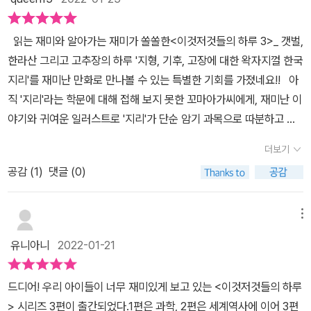
의 역사/지리와 밀접한 관련이 있다는 점에서 상당히 유익해 보인다.
귀여운 그림으로 그려져 있기에 아이들이 보다 쉽게 접근할 수 있는
읽는 재미와 알아가는 재미가 쏠쏠한<이것저것들의 하루 3>_ 갯벌,
책이며 내용 전달에 있어서 재미에 치중되기 보다는 '한국 지리 만
한라산 그리고 고추장의 하루 '지형, 기후, 고장에 대한 왁자지껄 한국
화'라는 말에 걸맞게 지형과 기후, 고장에 대한 알찬 내용 구성이 돋보
지리'를 재미난 만화로 만나볼 수 있는 특별한 기회를 가졌네요!! 아
인다. 이전의 2권에 비해 3권의 경우에는 국내편으로 한국 지리 이
직 '지리'라는 학문에 대해 접해 보지 못한 꼬마아가씨에게, 재미난 이
야기에 집중하고 있기 때문에 우리의 문화와 지형, 지리에 대해 잘 알
야기와 귀여운 일러스트로 '지리'가 단순 암기 과목으로 따분하고 어
수 있는 기회가 될 것이다. 게다가 보통 한 페이지에 하나의 이야기를
려운 학분이 아니라, 흥미롭고 호기심을 자극하는 학문이 차후에 되
담고 있기 때문에 부담스럽지 않게 읽을 수 있다. 전국 각지의 유명 지
더보기
길 바라는 마음을 담아서~^^ 이번 책을 읽게 되었네요! ㅋㅋ 그런데,
역, 특산품, 특별한 지형와 흥미를 자아내는 지리 이야기에 역사적 사
공감 (
1
)
댓글 (0)
아이도 아이지만 제가 더 재미있게이야기 속으로 쏘옥 몇일째 빠져
실과 계절에 관련한 이야기들과 같이 다양한 이야기를 담고 있다는
있네요. 일단 <이것저것의 하루 3>은 쉽고 재미가 있으면,책의 구성
점에서 읽어보면 어느 정도는 상식적인 차원에서 알아두면 좋을 내용
과 내용이 탄탄하게 잘 되어 있어요^^1장은 지형의 이것저것들이 등
메뉴
들이라 꼭 교과연계에 초점을 맞추지 않더라도 아이들이 읽어보면 상
장하고,2장은 기후의 이것저것,그리고 3장은 우리 지역의 이것저것
당히 유익할만한 내용들도 채워진 책이라는 것을 알 수 있을 것이다.
유니아니
2022-01-21
들이 나오는데..시간나는 틈틈이 아이랑 함께 열씸히 읽고 있네요!! 학
책의 말미에는 단어 정리를 통해서 앞서 나온 단어들의 뜻을 사전처
습만화를 사실 경계하는 면이 있지만, 한국 지리를 처음 접하는 꼬마
럼 잘 정리해두었고 전반적으로 내용 자체도 아이들의 눈높이에서 너
드디어! 우리 아이들이 너무 재미있게 보고 있는 <이것저것들의 하루
아가씨에게는 정말 딱!이네요~ 꼬마 아가씨를 위한 '한국 지리 입문
무 어렵지 않도록 잘 쓰여진것 같다. 앞서 이야기한 학년에 해당하는
> 시리즈 3편이 출간되었다.1편은 과학, 2편은 세계역사에 이어 3편