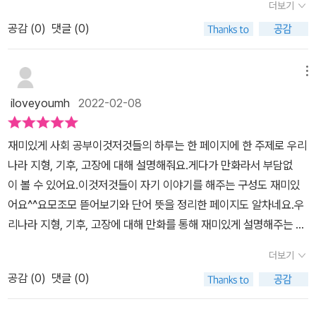
는지 귀여운 그림과 이해하기 쉬운 설명을 배우다보면아이들이 우리
더보기
🤗[위 리뷰는 도서를 제공받아 읽고, 솔직하게 작성하였습니다]#위
다루고 있는 걸 알 수 있어요.​규씨에게 기억에 남는 주제를 선택해 달
나라 지리에 대해서 더 흥미를 가질 수 있는 책이였어요거기다 요모
즈덤하우스 고맙습니다. #학습만화 #초등학생책#겨울방학책 #어린
공감 (
0
)
댓글 (0)
라고 부탁하니 다 재밌어서 어떤 걸 선택해야 할지 고민된다고 하더
조모 뜯어보기 코너에서는 더 깊이 있는 정보를 가르쳐주었고비밀일
이책
라고요.그럼에도 불구하고 규씨가 엄선한내용들 위주로 소개해 볼게
기 코너에서는 알려지지 않았던 숨어있던 이야기를 가르쳐주었어요
요~어지러워! 종유석석회 동굴로 빗물이 스며들면석회암이 녹아 물
메뉴
거기다 아이들이 책을 읽으면서 제대로 이해하지 못했던 어려운 단어
방울이 되어 동굴 바닥으로 떨어져요.물방울이 떨어지고 천정에 남은
들도 알기 쉽게 설명해주어서아이들이 혼자서도 책을 읽으며 우리나
iloveyoumh
2022-02-08
탄산칼슘 성분이계속 쌓이면 종유석이 되는 거죠.천정에선 종유석이
라 지리를 이해하는데 충분할것 같았네요 ​문경 새재는 새도 못 넘는
자라고바닥에선 석순이 자라 둘이 만나면 석주라는 돌기둥이 되고요.
고개라고 붙여진 이름이였어요높긴해도 가장 빠른 길이고 전쟁이 나
재미있게 사회 공부이것저것들의 하루는 한 페이지에 한 주제로 우리
1년에 0.2ml만 자란다니석주가 된 돌기둥들은 수천 년의 세월 동안
면 빠른 물건을 옮기는 것이 중요해서문경 새재는 나라에서 인정하고
나라 지형, 기후, 고장에 대해 설명해줘요.게다가 만화라서 부담없
쌓이고 쌓여 만들어진 거겠어요.꼭 석순이랑 종유석이만나는 건 아니
관리했다고 해요한양으로 과거 보러 가는 선비들은 문경 새재를 넘어
이 볼 수 있어요.이것저것들이 자기 이야기를 해주는 구성도 재미있
었네.등줄굴노래기도 기억나.​종유석과 환선굴에 대한 페이지를 보던
야 합격한다고하며다른 고개는 거들떠 보지도 않았다네요문경 새재
어요^^요모조모 뜯어보기와 단어 뜻을 정리한 페이지도 알차네요.우
규씨는 동굴 속에 사는 장님굴새우, 등줄굴노래기와 같은 생물에 관
말고 다른 고개는 추풍령 고개와 죽령 고개가 있었는데추풍령은 가을
리나라 지형, 기후, 고장에 대해 만화를 통해 재미있게 설명해주는 이
심을 갖더니 실제 모습이 궁금하다고 했어요.​검색해서 찾아보니 어두
낙엽처럼 과거에 떨어진다고하고죽령은 과거에 죽죽 미끄러진다고하
것저것들의 하루, 궁금할 때마다 들춰보게될 것 같아요~
운 동굴 속에 사는 생물이라눈은 퇴화하고 더듬이가 발달했으며 몸은
더보기
는말이 있었다네요이렇게 재미있는 이야기를 아이들에게 가르쳐준
흰색인 걸 알 수 있었죠.환경에 맞춰 변화하는 생물들의 생존 전략에
적이 없었는데귀여운 그림과 함께 재미있는 이야기를 들려주듯 쉽게
공감 (
0
)
댓글 (0)
다시 한번 감탄했어요.변신 천재 볏짚많이 봤던 거네!왕 큰 마시멜로.
가르쳐줄 수 있어서너무 좋은 책이였어요재미있게 만화를 보면서 우
고속도로를 달리다 보면논밭에서 자주 볼 수 있는 풍경이에요.저 큰