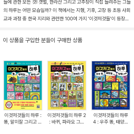
들에 관한 모든 것! 갯벌, 한라산 그리고 고추장이 직접 들려주는 그들
의 하루는 어떤 모습일까? 이 책에서는 지형, 기후, 고장 등 초등 사회
교과 과정 중 한국 지리와 관련한 100여 가지 ‘이것저것들’이 등장해
자신의 하루에 대해 직접 설명해 준다. 항상 보고 있어서 다 알고 있다
고 생각하는 산과 강의 새로운 모습부터 전혀 몰랐던 ‘이것저것들’의
이 상품을 구입한 분들이 구매한 상품
여러 속사정까지 자세히 알 수 있다. 초등 3학년부터 사회 과목을 배
우는데, 사회와 연관된 재미난 지식은 교과에 대한 흥미로 이어질 수
있다. 이 책은 사회 교과나 한국 지리를 처음 접하는 초등학생들이 지
리에 대해 호기심을 느끼고 또 쉽게 이해할 수 있도록 재미있는 만화
형식으로 구성했다. 해수욕장 모래에는 어떤 비밀이 숨어 있는지, 1억
년 전 공룡 발자국이 발견된 까닭이 무엇인지, 해파리가 동해 바다를
찾아온 이유가 무엇인지, 짜장면의 원조가 왜 인천인지 등 우리나라
사회, 지리에 대한 흥미로운 사실이 궁금하다면 다른 데서 찾지 말고
이 책 한 권만 펼쳐 보자. 《이것저것들의 하루 3》은 지형, 기후, 고장
이것저것들의 하루 :
이것저것들의 하루 2
이것저것들의 하루
세 부분으로 나뉘어 있다. 책의 구성 방식도 다양하다. ‘이것저것들의
똥, 말미잘 그리고 화
: 바퀴, 파라오 그리
4 : 우주 똥, 태양풍
하루’, ‘요모조모 뜯어 보기’, ‘비밀 일기’가 책 읽는 즐거움을 선사한
산의 하루
고 매머드의 하루
그리고 빅뱅의 하루