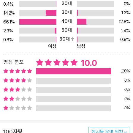
서로 제격이다. 지리가 멀리 있는 어려운 지식이 아니라, 내 주변에서
20대
0%
0.4%
일어나는 흔한 이야기라는 걸 이것저것들의 하루를 통해 친절하게 알
30대
1.3%
14.2%
려 주고 있으니까. 또 이 책을 읽고 나면, 언제나 보았던 산과 바다, 갯
40대
12.8%
66.1%
벌, 고추장마저도 새로워 보이게 된다. 마치 꿈틀꿈틀 살아서 내게 말
50대
1.4%
2.3%
을 것처럼 말이다. 《이것저것들의 하루 3 _갯벌, 한라산 그리고 고추
60대
0.8%
0.8%
장의 하루》는 지리를 처음 접하는 아이들에게 꼭 권하고 싶은 재미있
여성
남성
는 교양 만화이다!
10.0
평점 분포
100%
0%
0%
0%
0%
100자평
게시물 운영 원칙