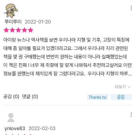
한 살먹고 새 학년이 되어 새 친구를 만난다고 설레기 바빴다. 이제 1
어있는지, 사계절을 마주하는 우리나라 기후가 얼마나 변화무쌍한지,
0살의 학부모가 되고 보니, 새학년으로 올라가는게 마냥 반갑지만은
메뉴
우리나라 구석구석 에서 벌어지는지 일들이 바로 이 책에 담겨있다.
않다. 드디어 내가 무서워하던 사회가 아이가 배우는 과목에 들어왔
아이들이 재미있게 읽었다. 많은 양의 정보가 담긴 책은 읽다가 어려
쭈미쭈미
2022-01-20
기 때문이다. 송재환 선생님의 자녀교육서를 좋아한다. 아주 명쾌하
워 지쳐 포기하게 된다. 하지만 이 책은 아이들이 부담없이 편하게 볼
고 사족을 없애 요점만 정리해서 전해주시는 선생님의 책은 거의 구
수 있도록 하루 이야기를 들려준다.우리나라 고장의 하루에서는 우리
​아이랑 뉴스나 역사책을 보면 우리나라 지형 및 기후, 고장의 특징에
비해서 두고두고 보는 편이다. 위즈덤하우스의 <초등3학년 늘어난
가 살고 있는 친근한 고장이야기를 들려준다. 우리 아이들은 인천이
대해 좀 알아둘 필요가 있겠더라고요. 그래서 우리나라 지리 관련된
교과 공부, 어휘력으로 잡아라>에서도 사회를 다루고 있다. 아이들이
나 파주휴전선, 자유로 등 자신이 경험하고 들었던 부분에서 더 관심
책을 몇 권 구매했는데 번번히 원하는 내용이 아니라 실패했었는데
사회를 어려워하는 이유는 한마디로 ‘어휘‘때문이라고 하셨다. 사회
있게 보았다. 인천 짜장면 이야기 장면에서는 할 말이 많아진다. 인천
이 책은 진짜 ! 너무 제 취향에 잘 맞게 나와줘서 추천하고싶어요 이런
라고 하는 과목은 시공간의 확장성을 다루고 있기에 그에 대한 어휘
에 살면서 차이나타운에 직접 가서 짜장면을 먹고 들어봤던 이야기를
정보를 원했는데 재치있게 잘 그렸더라고요. ​우리나라 지형의 하루 /
가 더 방대하다는 것이다. 이 사회라는 방대한 어휘를 우리 아이가 어
만나니 더 흥미롭고 재미있게 책을 읽을 수 있었다. 우리가 살고 있는
기후의 하루 / 고장의 하루 의 내용으로 다루어져 있는데요. ​1쪽에 1
떻게 받아들이게 할 것인가? 사회를 좋아하는 아이로 만들 수 있는
더보기
고장과 나라에 대해 관심이 높아지고 자세하게 알게 되는 시간이었
가지 주제로 다뤄진 만화이기도 하고요.요조모조 뜯어보기 / 비밀일
방법은 부모님에게 달렸다. 억지로 암기를 하게 할 것인가. 즐거운 학
다.*이것저것들의 하루 시리즈는 다양한 분야의 이것저것들의 하루
공감 (
0
)
댓글 (0)
기 편으로 좀 더 자세히 설명해주거나, 사물에 이입해서 일기형식으
습만화로 거부감을 줄이면서 다가갈 것인가. 슬기로운 부모라면 당연
를 보여주며 설명해주는 책이다.책에서는 우리나라 지리의 이런저런
로도 풀어서 써서아이들이 몰입하는데 도움도 되더라고요.​ '비밀일
히 후자를 선택할 것이다. <이것저것들의 하루>는 시리즈편으로 서
것들의 하루를 보여주고 '요모조모 뜯어보기'에서 깊이있는 정보를 제
기'로 한국지리와 관련된 것들로 이입해서 바라보는 시선으로 보는
메뉴
평활동으로 만나게 된 이 책은 3편이다. 이 책은 지형과 기후와 우리
공하고, '비밀일기'에서는 알려지지 않은 이야기까지 들려준다. 아이
거라 재밌더라고요.​​단풍 '빨강이'의 비밀일기 : 빨강이는 설악산 국립
나라 고장을 다루고 있다. 이 책에서 설명하고 있는 어휘들을 나열해
ynlove83
2022-02-03
들의 호기심을 제대로 발동시킨다. '단어 뜻을 알려 줄게!' 에서는 책
공원에서 사는 단풍나무의 잎이야. 가을이 온 뒤 빨강이는 날마다 마