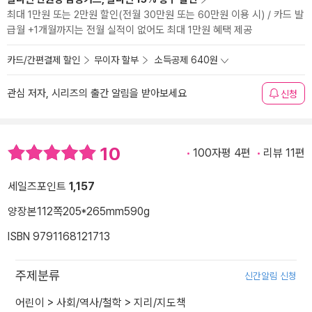
최대 1만원 또는 2만원 할인(전월 30만원 또는 60만원 이용 시) / 카드 발
급월 +1개월까지는 전월 실적이 없어도 최대 1만원 혜택 제공
카드/간편결제 할인
무이자 할부
소득공제 640원
관심 저자, 시리즈의 출간 알림을 받아보세요
신청
10
100자평 4편
리뷰 11편
세일즈포인트
1,157
양장본
112쪽
205*265mm
590g
ISBN 9791168121713
주제분류
신간알림 신청
어린이
>
사회/역사/철학
>
지리/지도책