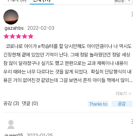
메뉴
gazahbs
2022-02-03
코로나로 아이가 e학습터를 할 당시만해도 아이만큼이나 나 역시도
긴장한채 곁에 있었던 기억이 난다. 그때 정말 놀라웠던건 정말 세상
참 많이 달라졌구나 싶기도 했고 한편으로는 교과 제목이나 내용이
우리 때와는 너무 다르다는 것을 알게 되었다. 확실히 단답형식의 내
용은 거의 없어진것 같았는데 그걸 보면서 흔히 아이들 책에서 많이
보게 되는 '교과연계'라는 말이 왜 중요한가를 다시금 깨닫게 된 계기
더보기
이기도 했다. 교과서만 보기 보다는 관련 이야기를 아이들의 눈높이
공감 (
3
)
댓글 (0)
에 맞춘 책으로 함께 읽으면 내용적인 면에서 많이 이해가 되겠구나
싶어 그 중요성을 느꼈기에 책 선택에서도 더욱 신중하게 된다. 그런
가운데 보게 된 『이것저것들의 하루 3』은 초등학교의 한국사, 세계사
메뉴
그리고 지리와 연계되어 있고 그중에서도 3~6학년까지 소위 고학년
queen15
2022-01-25