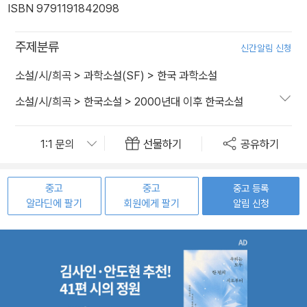
ISBN 9791191842098
주제분류
신간알림 신청
소설/시/희곡
>
과학소설(SF)
>
한국 과학소설
소설/시/희곡
>
한국소설
>
2000년대 이후 한국소설
선물하기
공유하기
중고
중고
중고 등록
알라딘에 팔기
회원에게 팔기
알림 신청