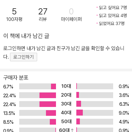
가를 긁는 것 같은 소리였다. 혹시 저 방 안에 쥐라도 있는 게 아
읽고 싶어요 7명
5
27
0
닐까? 덜컥 무서워져서 문에 귀를 대고 소리를 들어 봤다. 아무
읽고 있어요 4명
100자평
리뷰
마이페이퍼
소리도 들리지 않았다.” - <닫혀 있는 방> 중에서 즐거운 악몽을
읽었어요 37명
은밀히 공유하는 카타르시스 《양꼬치의 기쁨》에 실린 단편 속 인
이 책에 내가 남긴 글
물들은 대체로 우리네 일상에서 흔히 볼 수 있는 평범한 여성이
다. 하지만 이들의 현실과 뒤엉켜 펼쳐지는 악몽은 예측을 훌쩍
로그인하면 내가 남긴 글과 친구가 남긴 글을 확인할 수 있습니
뛰어넘는다. 그리고 독자들은 그 생경하고 기이한 장면을 마주한
다.
로그인하기
순간, 내면에서 고개를 드는 짜릿한 감정이 낯설지 않음에 한 번
더 소름이 돋을지도 모르겠다. 남유하가 그려내는 세계는 사뭇 잔
구매자 분포
인하거나 불편하다. 그런데 그 잔혹한 괴롭힘이 가장 가까운 사람
10대
0.9%
6.7%
을 향하거나 심지어 주인공 본인을 향할 때, 독자는 어쩌면 그 끔
20대
3.6%
22.4%
찍함 어디쯤에서 차라리 카타르시스를 느끼는 자신을 발견할 것
30대
6.3%
22.4%
이다. 그리고 아마 작가는 살짝 미소를 지을 것이다. 자신이 ‘사랑
40대
9.0%
13.5%
하는 즐거운 악몽’을 공감하는 사람이, 참을 수 없던 분노와 감추
50대
4.9%
8.5%
고 싶던 두려움을 같이 달래고 추스를 사람이 생겼기 때문일 터
60대
0.9%
0.9%
다. 작가가 <초신당>을 언급하며 말했듯, 그 세계의 진짜 의미는