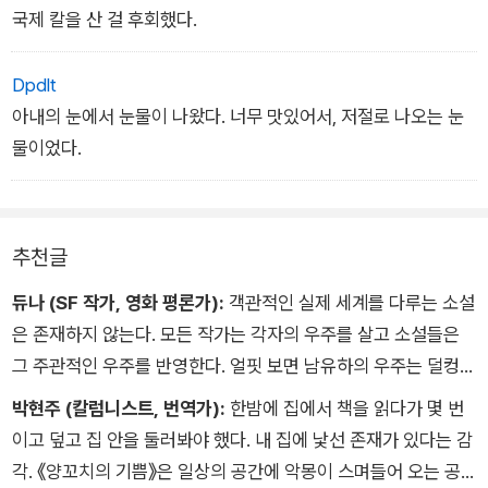
국제 칼을 산 걸 후회했다.
Dpdlt
아내의 눈에서 눈물이 나왔다. 너무 맛있어서, 저절로 나오는 눈
물이었다.
추천글
듀나 (SF 작가, 영화 평론가):
객관적인 실제 세계를 다루는 소설
은 존재하지 않는다. 모든 작가는 각자의 우주를 살고 소설들은
그 주관적인 우주를 반영한다. 얼핏 보면 남유하의 우주는 덜컹거
리는 자본주의 사회 시스템 속에서 평범한 사람들이 부대끼며 살
박현주 (칼럼니스트, 번역가):
한밤에 집에서 책을 읽다가 몇 번
아가는 객관적 세계와 비슷해 보인다. 하지만 이 익숙해 보이는
이고 덮고 집 안을 둘러봐야 했다. 내 집에 낯선 존재가 있다는 감
세계가 호러 장르의 틀을 입고 입을 벌릴 때 우리는 그 안에서 낯
각. 《양꼬치의 기쁨》은 일상의 공간에 악몽이 스며들어 오는 공