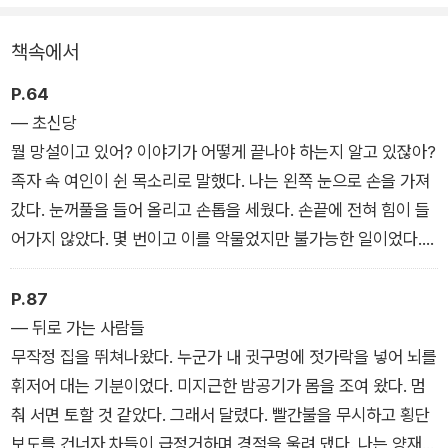
살풍경은 끔찍하지만, 동시에 기묘한 쾌감을 선사한다. 기쁨과 공
포가 뒤섞인, 이제껏 느끼지 못한 새로운 감각이다.
책속에서
한집에 사는 시어머니와의 불화를 견디다 못해 뛰쳐 나와 급히 계
P.64
약한 월셋집에는 쓸 수 없는 방이 하나 있다. 어느 날부턴가 이상
― 초신당
한 소리가 들리는 그곳, 도대체 그 안에는 무엇이 있는 걸까?(닫
뭘 망설이고 있어? 이야기가 어떻게 끝나야 하는지 알고 있잖아?
혀 있는 방) 어릴 때부터 엄마의 허영심을 채우기 위한 삶을 살아
족자 속 여인이 쉰 목소리로 말했다. 나는 왼쪽 눈으로 손을 가져
온 여자가 선을 보는 자리에서 좀비로 변하는 질병에 감염됐다.
갔다. 눈꺼풀을 들어 올리고 손톱을 세웠다. 손끝에 전혀 힘이 들
그녀에게는 어떤 일이 일어났을까?(내 이름은 제니) 때로는 어째
어가지 않았다. 몇 번이고 이를 악물었지만 불가능한 일이었다.
서 그런 무서운 일을 저지르는지 알 수 없는 이야기도 있는데(양
결국 무릎을 꿇고 주저앉아 버렸다. 남아 있는 왼쪽 눈에서 쉴 새
꼬치의 기쁨), 그 또한 그대로 즐기면 된다. 어떤 서사는 우리 안
없이 눈물이 흘러내렸다. 족자 속의 손이, 뱀 대가리처럼 스멀스
P.87
에 내재하기도 하므로.
멀 비어져 나왔다. 눈을 감고 추한 구원의 손을 기다렸다.
― 뒤로 가는 사람들
무작정 집을 뛰쳐나왔다. 누군가 내 귓구멍에 젓가락을 넣어 뇌를
휘저어 대는 기분이었다. 미지근한 밤공기가 몸을 조여 왔다. 멈
춰 서면 토할 것 같았다. 그래서 달렸다. 빨간불을 무시하고 횡단
보도를 건너자 차들이 급정거하며 경적을 울려 댔다. 나는 양재천