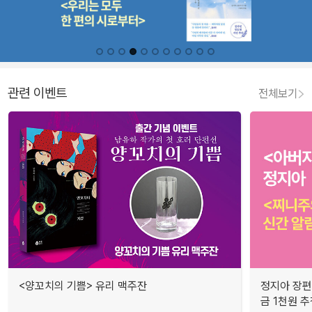
관련 이벤트
전체보기
<양꼬치의 기쁨> 유리 맥주잔
정지아 장편
금 1천원 