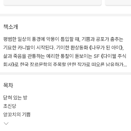
책소개
평범한 일상의 풍경에 악몽이 틈입할 때, 기쁨과 공포가 춤추는
기묘한 카니발이 시작된다. 기이한 환상동화 《나무가 된 아이》,
삶과 죽음을 관통하는 예리한 통찰이 돋보이는 SF 《다이웰 주식
회사》로 한국 장르문학의 주목할 만한 작가로 떠오른 남유하가
자신의 작품 세계의 본령이라 할 수 있는 ‘호러’로 돌아왔다.
목차
《양꼬치의 기쁨》은 평범한 일상에 들이닥치는 악몽 같은 공포,
닫혀 있는 방
그로테스크한 상상력이 주는 기묘한 카타르시스로 빚어낸 열 가
초신당
지 이야기를 묶은 단편집이다. 일상의 풍경에 균열을 일으키는 남
양꼬치의 기쁨
유하만의 날카로운 호러적 상상력이, 숨겨 왔던 온갖 감정과 욕망
을 찢기고 뜯기는 피와 살의 향연으로 분출한다. 그렇게 드러나는