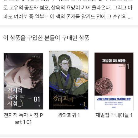
로 고유의 공포와 혐오, 살육의 욕망이 기어 올라온다. 그리고 아
마도 여러분 중 일부는 이 책의 존재를 알기도 전에 그 순간의 카
타르시스를 기다리고 있었으리라. - 듀나(추천사) 벗어나려야 벗
어날 수 없던 그‘녀’들의 두려움 여성이라면 누구나 한 번쯤 느껴
이 상품을 구입한 분들이 구매한 상품
보았을, 옴짝달싹도 못 하도록 얼어붙게 만드는 공포와 무력감이
있다. 밤길을 걸을 때 따라오는 발걸음 소리나 홀로 남은 집 창가
에 어른거리는 그림자처럼, 낯선 타인의 기척 때문만은 아니다.
누구보다도 친근한 얼굴을 한, 벗어나려야 벗어날 수 없는 가까운
이들에게서 느껴지는 익숙한 위협감은 어떤가? 언니를 싫어하는
동생, 남편과 소원한 아내, 시어머니와 갈등을 겪는 며느리 등 지
척 간인 가족관계에서, 일순간 엄습하는 혼란스러운 감정들. 속으
로 눌러두는 것 외에는 어찌할 수 없어 쌓아온 이 감정과 욕망을
자유롭게 풀어놓는다면 우리는 무엇을 목격하게 될까. 억압된 것
전지적 독자 시점 P
광마회귀 1
재벌집 막내아들 1
art 1 01
들의 내부에는 어떤 상상들이 춤추고 있을까. “집에 와서 책을 보
는데 닫혀 있는 방에서 이상한 소리가 났다. 사각사각, 이빨로 뭔