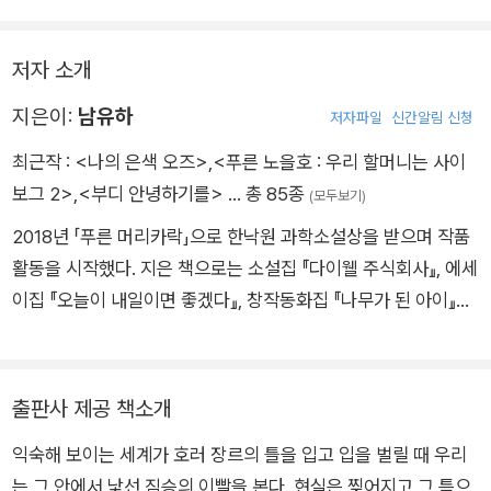
선 짐승의 이빨을 본다. 현실은 찢어지고 그 틈으로 고유의 공포
포를 강렬히 발산한다. 이 작품집에서 반복되는 모티브는 가장 편
와 혐오, 살육의 욕망이 기어 올라온다. 그리고 아마도 여러분 중
안해야 할 집이 낯설어지는 순간의 으스스함이다. 그렇지만 이런
일부는 이 책의 존재를 알기도 전에 그 순간의 카타르시스를 기다
저자 소개
두려움 또한 무척 익숙한 감정이다. 여성이라면, 약자라면 이 세
리고 있었으리라.
계 어디에서도 안심할 수 없다는 경계심을 안고 살아왔을 테니까.
지은이:
남유하
저자파일
신간알림 신청
듀나 소설가 겸 영화평론가
남유하 작가는 말한다. 진짜 공포는 이제껏 참아 왔던 이들이 더
최근작 :
<나의 은색 오즈>
,
<푸른 노을호 : 우리 할머니는 사이
는 침묵하지 않고 일어설 때 펼쳐질 것이라고. 그 공포에는 슬픔
보그 2>
,
<부디 안녕하기를>
… 총 85종
(모두보기)
이 배어 있지만, 승리감도 함께한다.
2018년 「푸른 머리카락」으로 한낙원 과학소설상을 받으며 작품
활동을 시작했다. 지은 책으로는 소설집 『다이웰 주식회사』, 에세
이집 『오늘이 내일이면 좋겠다』, 창작동화집 『나무가 된 아이』와
『푸른 노을호: 우리 할머니는 사이보그 2』 등이 있다. 『다이웰 주
식회사』에 수록된 단편 「국립존엄보장센터」는 2019년 미국 SF
잡지 『클락스월드』 10월호에 번역, 소개되었다.
출판사 제공 책소개
익숙해 보이는 세계가 호러 장르의 틀을 입고 입을 벌릴 때 우리
는 그 안에서 낯선 짐승의 이빨을 본다. 현실은 찢어지고 그 틈으