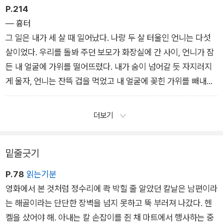
무서우면서도 화가 났다. 그런데 가만히 듣고 있자니 황인규의 목
P.214
소리밖에 들리지 않았다.
― 흉터
그 일은 내가 세 살 때 일어났다. 나랑 두 살 터울인 언니는 다섯
살이었다. 우리를 돌봐 주던 보모가 화장실에 간 사이, 언니가 잠
든 내 얼굴에 가위를 떨어뜨렸다. 내가 숨이 넘어갈 듯 자지러지
게 울자, 언니는 잔뜩 겁을 먹었고 내 얼굴에 꽂힌 가위를 빼내야
겠다고, 그럼 모든 게 다시 말짱해질 거라고 생각했다. 언니가 가
위를 잡아당기자 부드러운 내 피부는 익은 복숭아처럼 쉽게 잘려
더보기
나가 버렸다.
그렇게 내 얼굴에는 지워지지 않는 흉터가 생겼다.
밑줄긋기
P.78
읽는기분
영화에서 본 것처럼 정수리에 콱 박힐 줄 알았던 칼날은 남편이라
는 해골이라는 단단한 장벽을 넘지 못하고 뚝 부러져 나갔다. 헨
켈을 샀어야 해. 아내는 칼 손잡이를 쥔 채 마트에서 행사하는 중