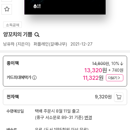
소득공제
양꼬치의 기쁨
남유하
(지은이)
퍼플레인(갈매나무)
2021-12-27
종이책
14,800
원,
10%
13,320
원
+ 740원
11,322
원
카드최대혜택가
더보기
전자책
9,320
원
수령예상일
택배 주문시 8월 11일 출고
(중구 서소문로 89-31 기준)
변경
배송료
유료 (도서 1만5천원 이상 무료)