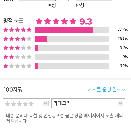
여성
남성
누구도 결코 알 수 없을 것이다. 하지만 그 기괴한 미로 속에서 함
께 슬픔을 처참하게 폭발시키는 것만으로도, 우리가 남유하의 호
9.3
평점 분포
러를 선택한 의미는 은밀히 공유할 수 있을 것이다. “현판에는 흘
77.4%
림체로 ‘초신당’이라는 세 글자가 쓰여 있었다. 한자가 없어 무슨
16.1%
뜻인지는 알 수 없었지만, 단어가 주는 울림만으로도 섬뜩한 기분
3.2%
이 들었다. 평상시의 나라면 여기서 멈췄을 것이다. 담장 너머로
0%
슬쩍 엿보고 일상으로 돌아갔을 것이다. 하지만 이제 내게는 돌아
3.2%
갈 일상이 없다.” - <초신당> 중에서 공포와 쾌감이 공존하는 남
유하라는 새로운 장르 무탈하고 안온한 일상 너머에 도사린 공포
의 끝자락, 그 블랙홀에 빠져들어 허우적거리는 독자를 구출(?)
100자평
게시물 운영 원칙
해주는 이야기들도 있다. 남유하만의 우스꽝스럽고 뒤틀린 유머
가 살아 있는 <양꼬치의 기쁨>, <뒤로 가는 사람들>, <두 시간
카테고리
후, 지구 멸망> 같은 작품들이다. 엉뚱한 주인공들의 엎치락뒤치
락 해프닝이 처절하고도 명랑하게 ‘순삭’으로 펼쳐진다. 작가는
“밝은 기억에 어둠을 덧씌우는 상상”을 좋아한다지만, 오히려 암