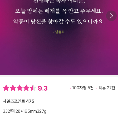
9.3
100자평 5편
리뷰 27편
세일즈포인트
475
332쪽
128*195mm
327g