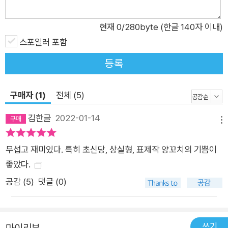
흑 같은 현실에 한 줄기 빛을 드리우고 싶은 소망 같은 게 느껴질
정도다. SF와 판타지와 블랙코미디가 호러와 절묘하게 어우러진
현재
0
/280byte (한글 140자 이내)
이 작품집이 엄혹하고 기나긴 겨울을 통과하고 있는 우리 인류에
스포일러 포함
게 던지는 어떤 시그널은 아닐까, 마지막 작품 <두 시간 후, 지구
등록
멸망>을 덮으며 감히 상상해본다. “과연, 맛이 있었다. 아내는 할
머니의 눈치를 보고 그것을 한 개 더 집어 먹었다. 음, 신음이 저
구매자 (1)
전체 (5)
절로 새어 나왔다. 아득한 옛날, 그것으로 인해 느꼈던 기쁨보다
훨씬 더 큰 기쁨이었다.” - <양꼬치의 기쁨> 중에서 기이하고 불
김한글
2022-01-14
메뉴
온한 이야기의 마력, 퍼플레인 ‘퍼플레인’은 SF·호러·미스터리를
중심으로 한 장르문학 브랜드입니다. 기이하고 불가해한 이야기,
무섭고 재미있다. 특히 초신당, 상실형, 표제작 양꼬치의 기쁨이
전복적이고 도발적인 상상력으로 퍼플레인만의 장르소설을 펴내
좋았다.
고자 합니다. Line-up 1. 《양꼬치의 기쁨》, 남유하 지음 2. 《붉은
공감 (
5
)
댓글 (0)
실 끝의 아이들》, 전삼혜 지음 (근간) 3. 듀나 4. 이산화 5. 이서영
§ Anthology Project_1 우주 쓰레기 한국 장르문학에 새로운 비
를 내릴 퍼플레인의 행보는 계속됩니다.
쓰기