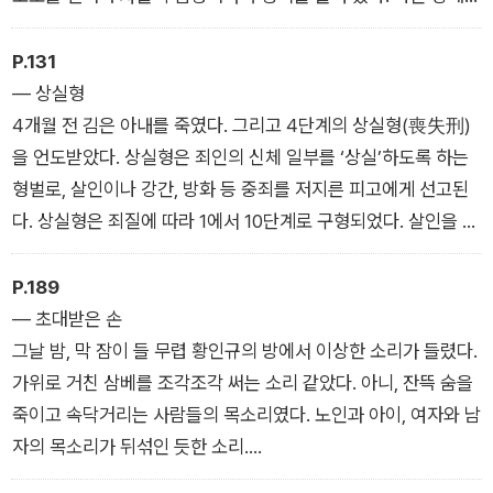
으로 내려갔다. 한밤처럼 어두웠지만 산책하는 사람들이 많이 있
었다. 시계를 봤다. 8시 20분이었다. 사람들과 자전거를 피해 달
P.131
렸다. 숨이 차올랐다. 목구멍 안쪽에서는 녹슨 못을 씹는 맛이 났
― 상실형
다. 폐가 폭발할 것 같았다. 그래도 달려야 했다. 그렇지 않으면
4개월 전 김은 아내를 죽였다. 그리고 4단계의 상실형(喪失刑)
미쳐 버릴 테니까.
을 언도받았다. 상실형은 죄인의 신체 일부를 ‘상실’하도록 하는
형벌로, 살인이나 강간, 방화 등 중죄를 저지른 피고에게 선고된
다. 상실형은 죄질에 따라 1에서 10단계로 구형되었다. 살인을 저
지른 김은 생명에 지장이 없는 한도에서 네 가지를 잃어야 했다.
이제 그의 삶에는 소리가 존재하지 않게 되었다.
P.189
― 초대받은 손
그날 밤, 막 잠이 들 무렵 황인규의 방에서 이상한 소리가 들렸다.
가위로 거친 삼베를 조각조각 써는 소리 같았다. 아니, 잔뜩 숨을
죽이고 속닥거리는 사람들의 목소리였다. 노인과 아이, 여자와 남
자의 목소리가 뒤섞인 듯한 소리.
황인규가 방에 누군가를 들였나? 이 밤에?