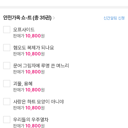
안전가옥 쇼-트 (총 35권)
신간알림 신청
오프사이드
판매가
10,800
원
혐오도 복제가 되나요
판매가
10,800
원
문어 그림자에 루명 쓴 며느리
판매가
10,800
원
괴물, 용혜
판매가
10,800
원
사랑은 하트 모양이 아니야
판매가
10,800
원
우리들의 우주열차
판매가
10,800
원