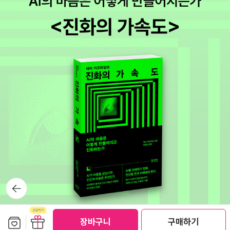
재미 없고, 우선순위에서 한참 멀어진 책들은 추리를 위한 추리를
하는 일본 추리소설들이다. 분위기도 없고, 생각하게 만드는 것도
없고, 기발한 트릭에만 의존하고, 인간미도 없음. 하필, 지난 몇
년간 뭐시기뭐시기 1위 하는 책들이 다 여혐 범벅이라서 우엑우
엑 하면서 읽거나 재미도 없고, 기분만 나쁜 이야기들이어서 싫었
던 것들. 길티 플레져로 읽건, 킬링타임으로 읽건 나는 인간미 있
고 정의로운 주인공을 좋아하더라고. 그러니, 나는 아마도 앞으로
도 잭 리처를 계속 읽겠지.우주점에 출입통제구역 원서, Blue M
oon 나왔길래 사 봤다. 의외로 잭 리처 시리즈를 원서로 한 번도
안 읽었더라고. 미국 스릴러 시리즈들은 원서로 한 두 권이라도
읽었는데, 제일 많이 읽은 잭 리처 첫 원서다. 재미있으면 잭 리처
시리즈 중에 좋았던 것 찾아서 원서로 읽어봐야지. 요즘 읽고 있
는 원서로 켈리 양의 <프론트 데스크> 시리즈를 시작했다. 글을
뒤로가
기
진짜 진짜 재미있게 쓴다고. 리처만큼이나 일상의 영웅인 미아
탕. 엄마 아빠가 모텔에서 매니저로 일하게 되자 모텔 일을 돕는
보관함담기
선물하기
장바구니
구매하기
다. 계속 새로운 것을 찾고, 하고, 실수하고, 넘어지고, 장애물 만