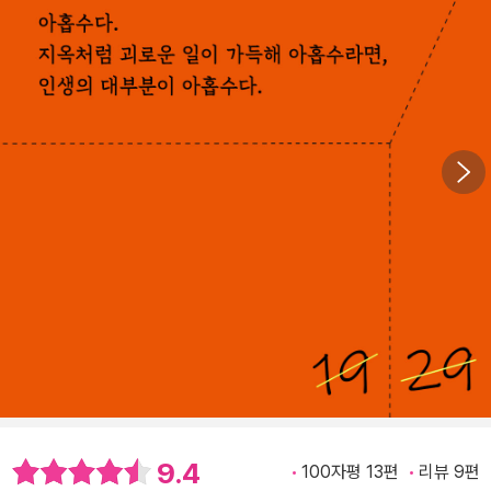
9.4
100자평 13편
리뷰 9편