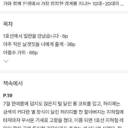
가와 함께 인생에서 가장 캄캄한 경계를 지나는 10대~20대의 에
너지가 폭발하는 이야기를 만들어 보고자 했다. 그들의 세상이 어
두운 것은 아직 세상의 부조리에 대항할 힘을 갖추지 못한 탓이
목차
다. 오랜 시간 고통받은 끝에 더는 어두워질 수 없게 된 순간, 청
1호선에서 빌런을 만났습니다 · 6p
년들은 숨겨져 있던 자신의 능력을 깨닫고 빛나기 시작한다.
아주 작은 날갯짓을 너에게 줄게 · 38p
아홉수 가위 · 66p
마냥 참고 살던 K장녀의 인생을 바꿔 놓은 빌런을 그린 블랙코미
디 <1호선에서 빌런을 만났습니다>, 날개를 지녔지만 날 수 없
는 쌍둥이 자매가 재생을 위한 파괴를 향해 나아가는 영어덜트 판
타지 <아주 작은 날갯짓을 너에게 줄게>, 죽기로 결심한 스물아
책속에서
홉 청년과 말 많고 식탐 많은 귀신이 펼치는 따스한 드라마 <아
홉수 가위>, 어둠 속에서 형을 잃었던 소년이 어둠을 끌어안는
P.19
과정을 담은 스릴러 <어둑시니 이끄는 밤> 등 네 작품을 수록했
7월 한여름에 덥지도 않은지 털 달린 롱 코트를 입고, 허리에는
다.
금색의 커다란 별 장식이 달린 허리띠를 찬 할아버지는 지하철에
타자마자 무서운 기세로 고함을 쳤다. 이쯤 되면 1호선 지하철 레