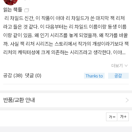
지금은 폐가가 된 집으로 향한다. 그 곳에서 귀신을 만나게 되고,
기묘한 동거를 하게 된다.-어둑시니 이끄는 밤희재는 6살때 살인
읽는 책들
사건에서 용의자의 얼굴을 보지 못했다는 이유로 동네 사람들에
리 차일드 신간, 이 작품이 아마 리 차일드가 쓴 마지막 잭 리처
게 온갖 냉대를 당하고 집에서도 심리적 학대와 방임을 당한다.
라고 들은 것 같다. 이 다음부터는 리 차일드 이름이랑 동생 이름
마을에서 유일하게 자신의 편을 들어주는 할아버지와 새로 생긴
이랑 같이 있음. 왜 인기 시리즈를 놓게 되었을까. 왜 작가를 바꿀
편의점 사장 정우. 희재는 편의점에서 겨우 알바자리를 얻고 일하
까. 사실 잭 리처 시리즈는 스토리에서 작가의 개성이라기보다 잭
다 숨겨진 비밀을 알게 된다.단편단편이 독특하고 재미있다.성희
리처의 캐릭터성에 크게 의존하는 시리즈라고 생각한다. 이야기
롱, 가정폭력, 학교폭력, 사기, 살인 등의 다양한 사회문제들이 담
가 특히 재미있는 건 열 권 중에 한 두 권 정도일까? 잭 리처가 잭
더보기
겨 있다.섬뜩하기도 하지만 권선징악을 담아 결말들이 마음에 든
리처하는 이야기가 재미있는거지. 작가도 독자도 어떤 상황에서
공감 (
38
)
댓글 (0)
다.안전가옥 시리즈들은 읽기 편한 크기에 분량이라 늘 마음에 든
잭 리처가 어떻게할지 다 알고 있으니, 작가가 바뀌어도 크게 다
다.
르지 않을 수도 있겠다 싶다. 궁금해서라도 다른 작가의 잭 리처
읽어볼 생각. 아니, 잭 리처 나오면 그냥 자동으로 읽게 된다고.
반품/교환 안내
뭔 생각을 하고 읽는게 아니라. ( 저 아직, 잭 리처 마니아 1위인가
요? 요즘 글 안 올렸어서) 잭 리처 이야기를 읽는 것이 좋은 이유
는 ..오랜만에 읽은 잭 리처의 출입통제구역, 리처는 여느때처럼
그레이하운드 버스를 타고 목적지만 정해둔 여행중이다. 버스 안