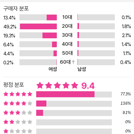
학교, 귀신이 나온다는 돌아가신 할머니의 시골집, 밤 9시 이후에
구매자 분포
다니면 살해당한다는 소문이 도는 골목길은 이야기가 진행될수
10대
0.1%
13.4%
록 다른 의미를 품은 공간으로 변모한다. 옛 세계가 허물어진 자
20대
1.8%
49.2%
리에 새로운 세계가 들어서는 것이다. 공간 자체가 아니라 그 안
30대
2.1%
19.3%
에서 살아가는 인물이 달라졌기에 일어난 일이다. 기왕 특별해졌
40대
1.4%
6.4%
으니 뽐낼 법도 한데, 그들은 이능력으로 영웅이 되려 하지 않는
50대
1.1%
4.4%
다. 타인의 이형을 우러러보지도 않는다. 그저 달라진 환경 안에
60대
0.4%
0.2%
서 현실적인 변화를 이끌어 내려 애쓴다. 통쾌한 환상에 한 발을
여성
남성
걸치고도 성실한 노력을 기울이는 인물들을 보고 있노라면, 〈어
둑시니 이끄는 밤〉에서 재희의 형이 이야기한 ‘어둠을 마주 보며
9.4
평점 분포
어른이 되어’ 간다는 말의 의미가 마음속에 깊이 스며든다.
77.3%
13.6%
9.1%
0%
0%