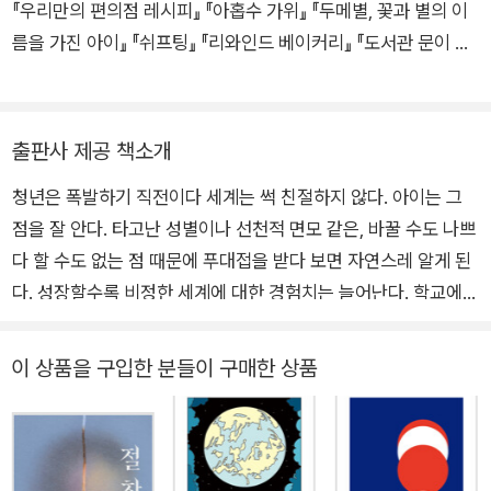
『우리만의 편의점 레시피』 『아홉수 가위』 『두메별, 꽃과 별의 이
것은 부모 세대에게서 특별한 힘을 이어받을 가능성이 있다는 뜻
름을 가진 아이』 『쉬프팅』 『리와인드 베이커리』 『도서관 문이 열
이지만 이나와 이지는 이를 과시하기는커녕 날개를 숨긴 채로 지
리면』 『호랑골동품점』 『도깨비불 게스트하우스』 등이 있으며, 여
내야 한다. 학교에서 실제적인 힘을 휘두르는 사람은 이지의 남자
러 앤솔러지에 참여했다. 틈새에 쭈그려 앉아 밖을 보며 글을 쓴
친구 서혁이다. 큰돈이 걸린 도박판의 중심에 선 서혁은 아이들에
다.
게 돈을 빌려주면서 판을 키우고 추종자를 거느린다. 서혁이 이지
출판사 제공 책소개
를 향해 유혹의 손길을 뻗은 시점에, 이나와 이지 둘 중 한 사람만
청년은 폭발하기 직전이다 세계는 썩 친절하지 않다. 아이는 그
이어받을 수 있는 힘의 향방이 결정된다.
점을 잘 안다. 타고난 성별이나 선천적 면모 같은, 바꿀 수도 나쁘
다 할 수도 없는 점 때문에 푸대접을 받다 보면 자연스레 알게 된
〈아홉수 가위〉
다. 성장할수록 비정한 세계에 대한 경험치는 늘어난다. 학교에서
스물아홉 살 생일날, 나는 딱 죽고만 싶다. 다니던 회사는 부도를
는 권력과 폭력이 수시로 맞물린다. 직장에서 조금만 틈을 보이면
맞았고 이사 자금은 남자친구가 훔쳐 갔다. 고시원 방에 앉아 생
승진 가도뿐 아니라 직장 자체에서 밀려난다. 《아홉수 가위》의
이 상품을 구입한 분들이 구매한 상품
일 축하를 받으려 친구에게 연락하니 다 내가 호구인 탓이라 한
주인공들이 겪은 이러한 일들은 우리에게도 익숙하다. 익숙하다
다. 탁 트인 곳에서 홀로 죽기로 결심한 나는 오래전 돌아가신 할
고 해서 괴로움이 줄어들지는 않는다. 괴롭다 해도 가정을, 학교
머니의 외딴집으로 향한다. 문득 잠이 들었는가 싶었는데 머리를
를, 직장을 쉽게 벗어나지는 못한다. 고통에 대응하는 방법을 찾
풀어헤친 귀신이 나타나서는 자기 집에서 나가라고 성화다. 곧 죽
기 전까지는 마음속에 차곡차곡 쌓여 가는 부정적 심상을 감당해