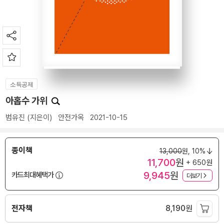
소득공제
아홉수 가위
범유진
(지은이)
안전가옥
2021-10-15
종이책
13,000
원,
10%
11,700
원
+ 650원
9,945
원
카드최대혜택가
더보기
전자책
8,190
원