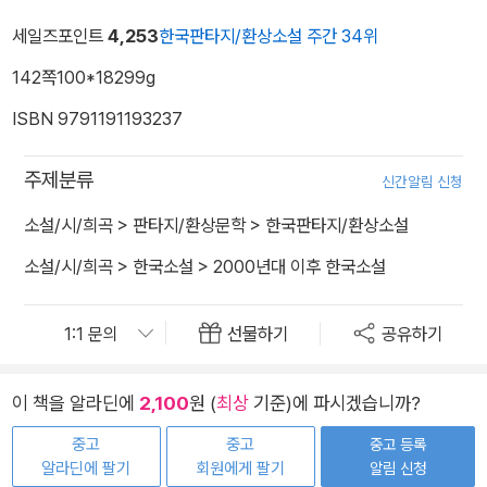
세일즈포인트
4,253
한국판타지/환상소설 주간 34위
142쪽
100*182
99g
ISBN 9791191193237
주제분류
신간알림 신청
소설/시/희곡
>
판타지/환상문학
>
한국판타지/환상소설
소설/시/희곡
>
한국소설
>
2000년대 이후 한국소설
선물하기
공유하기
이 책을 알라딘에
2,100
원 (
최상
기준)에 파시겠습니까?
중고
중고
중고 등록
알라딘에 팔기
회원에게 팔기
알림 신청