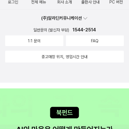
로그인
전체 메뉴
회사 소개
출판사 안내
PC 버전
에서 피곤해 보이는 노인의 주머니에 돈다발이 든듯한 봉투가 흘
러나와 있고, 그것을 유심히 보는 젊은 양아치를 발견. 상황을 관
(주)알라딘커뮤니케이션
찰하다 노인이 버스에서 내리고, 양아치도 따라 내리자 리처도 내
1544-2514
린다. 리처는 늘 현재진행이다. 목적지가 있지만, 내키는대로 바
일반문의 (발신자 부담)
꿀 수 있고, 하고 싶은 일을 하고 싶은 시간에 한다. 나쁜 양아치
1:1 문의
FAQ
따위 패버릴 힘도 있고, 상황을 판단하는 머리도 있다. 부러워. 리
처가 내린 동네는 마침 우크라이나인들과 알바니아인들이 반으
중고매장 위치, 영업시간 안내
로 나누어 먹고 있고, 전쟁 직전인데, 리처가 의도치않게?? 끼어
들어 전쟁을 시작하게 된다. 갱들이 리처 인상착의를 뿌리고 리처
를 찾는데, 다들 덩치 크고 추한 놈이라고 말하는게 이백번 나와
서 아, 좀, 웃어버렸네. 크게 재미를 느끼지는 못하지만, 리처가
다 패버리겠지. 하는 편안한 마음으로 읽고 있다. 예전에는 재미
있게 읽거나 재미 없어도 잘 읽던 책들 중에 요즘 못 읽게 된 책들
이 있다. 피씨 떠나서, 그러니깐, 길티 플레져같이 여전히 있는 책
들도 있고, 잭 리처처럼 관성으로 읽는 책들도 있는데, 아, 이건