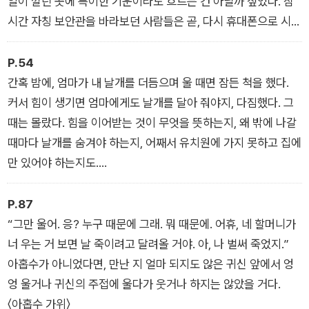
일이 깔린 곳에 특이한 기운이라도 흐르는 건 아닐까 싶었다. 잠
시간 자칭 보안관을 바라보던 사람들은 곧, 다시 휴대폰으로 시선
을 돌렸다. 그도 그럴 것이 보안관은 느렸다. 한 발 한 발 내딛는
걸음이 나무늘보마냥 느려서 슬로우 모션 비디오를 보는 것 같았
P.54
다. 전혀 위협적이지 않았다.
간혹 밤에, 엄마가 내 날개를 더듬으며 울 때면 잠든 척을 했다.
〈1호선에서 빌런을 만났습니다〉
커서 힘이 생기면 엄마에게도 날개를 달아 줘야지, 다짐했다. 그
때는 몰랐다. 힘을 이어받는 것이 무엇을 뜻하는지, 왜 밖에 나갈
때마다 날개를 숨겨야 하는지, 어째서 유치원에 가지 못하고 집에
만 있어야 하는지도.
〈아주 작은 날갯짓을 너에게 줄게〉
P.87
“그만 울어. 응? 누구 때문에 그래. 뭐 때문에. 어휴, 네 할머니가
너 우는 거 보면 날 죽이려고 달려올 거야. 아, 나 벌써 죽었지.”
아홉수가 아니었다면, 만난 지 얼마 되지도 않은 귀신 앞에서 엉
엉 울거나 귀신의 주접에 울다가 웃거나 하지는 않았을 거다.
〈아홉수 가위〉