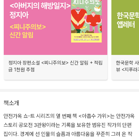
정지아 장편소설 <찌니주의보> 신간 알림 + 적립
한국문학 사랑
금 1천원 추첨
뷰 <지푸라
책소개
안전가옥 쇼-트 시리즈의 열 번째 책 <아홉수 가위>는 안전가옥
스토리 공모전 3관왕이라는 기록을 보유한 범유진 작가의 단편
집이다. 경계에 선 인물의 슬픔과 아름다움을 꾸준히 그려 온 작