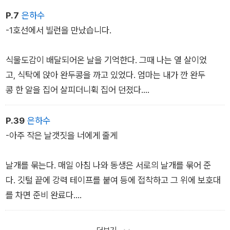
P.7
은하수
-1호선에서 빌런을 만났습니다.
식물도감이 배달되어온 날을 기억한다. 그때 나는 열 살이었
고, 식탁에 앉아 완두콩을 까고 있었다. 엄마는 내가 깐 완두
콩 한 알을 집어 살피더니휙 집어 던졌다.
˝사람들이 참 양심이 없어. 겉만 그럴싸하지 안은 다 썩었네.˝
엄마는 신경질을 내며 안방으로 들어갔다. 나는눈치를 보다가 거
P.39
은하수
실로 갔다. 식물도감이 택배 박스안에 든 채 방치되어 있었다. 내
-아주 작은 날갯짓을 너에게 줄게
가 1년을 졸라도 사주지 않던 것을, 동생이 가지고 싶다고 하자마
자 집에 들였다. 나는 도감 중 한 권을 집어 들어 펼쳤다.
날개를 묶는다. 매일 아침 나와 동생은 서로의 날개를 묶어 준
그림 한 장이 눈에 들어왔다. 초록색 이파리를 쫙벌리고 있는 작
다. 깃털 끝에 강력 테이프를 붙여 등에 접착하고 그 위에 보호대
은 식물, 파리지옥이었다.
를 차면 준비 완료다.
어릴 때부터 해온 일이지만 보호대 안에 날개를 밀어 넣을 때
의 답답함은 좀처럼 익숙해지지 않는다.