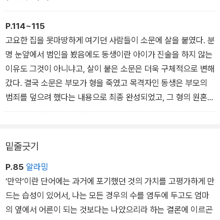
P.114~115
고요한 집을 못마땅하게 여기던 사람들이 소문에 살을 붙였다. 분
명 눈앞에서 범인을 봤음에도 동생이란 아이가 진술을 하지 않는
이유도 그것이 아니냐고, 살이 붙은 소문은 더욱 구체적으로 변해
갔다. 결국 소문은 부모가 형을 죽였고 목격자인 동생은 부모의
범죄를 덮으려 했다는 내용으로 최종 완성되었고, 그 형의 원혼이
밤마다 골목을 헤매며 사람을 죽음으로 끌고 간다는 괴담을 탄생
시켰으며, 내가 초등학교에 들어간 후에는 “쟤가 걔야.”로 압축되
었다.
밑줄긋기
〈어둑시니 이끄는 밤〉
P.85
알라밍
‘만약‘이란 단어에는 과거에 포기했던 것의 가치를 고평가하게 만
드는 습성이 있어서, 나는 모든 경우의 수를 염두에 두고도 엄마
의 옆에서 어른이 되는 것보다는 나았으리라 하는 결론에 이르곤