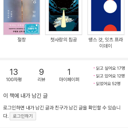
을 참이라 귀신을 두려워하지 않는 나와 어째서인지 원래 있던 곳
야만 한다. 그리하여 인생에서 가장 아름답다고 칭송받는 청년기
으로 돌아가는 데 실패한 귀신은 이내 기묘한 동거를 하게 된다.
는, 한편으로 네거티브한 에너지가 최고조로 누적된 가장 어두운
시기다. 〈1호선에서 빌런을 만났습니다〉의 고은이 빌런에게서 받
〈어둑시니 이끄는 밤〉
은 ‘우주 씨앗’의 싹이 매우 빠르게 자란 이유가 여기에 있다. 마
희재가 사는 골목에는 밤 9시 이후에 돌아다니면 살해당한다는
이너스 기운을 먹고 자라는 생물에게 청년의 머리맡보다 좋은 장
절창
첫사랑의 침공
땡스 갓, 잇츠 프라
괴담이 돈다. 희재는 괴담의 진원지인 10년 전의 살인 사건에 연
이데이
소는 드물 것이다. 폭발 이후에도 현실은 이어진다 우주 보안관을
루되어 있다는 이유로 동네 사람들에게 냉대를 당한다. 사건 당시
자처하는 1호선 빌런은 고은에게 우주 씨앗의 열매가 폭발을 일
희재는 겨우 여섯 살이었지만 그런 사정을 알아주는 이는 드물다.
으킨 적이 있으니 조심하라고 말한다. 그러나 폭발은 우주 씨앗이
하나뿐인 가로등조차 망가져 어둑한 골목의 밤을 새로 생긴 편의
읽고 싶어요 17명
13
9
1
없더라도 일어날 일이다. 한 사람이 거둘 수 있는 마이너스 기운
점이 밝히고, 편의점을 운영하는 정우는 희재에게 호의를 보이며
읽고 있어요 12명
100자평
리뷰
마이페이퍼
에는 한계가 있는 까닭이다. 갇혀 있던 기운이 터져 나오는 순간
읽었어요 52명
접근한다. 그와 만남으로써 어둠 속에서 나온 귀신인 어둑시니가
《아홉수 가위》의 주인공들은 자신 또는 타인의 이능력 내지 이형
희재의 그림자가 되어 달라붙기까지의 전말이 드러난다.
이 책에 내가 남긴 글
을 깨닫는다. 전에 없던 힘으로 두려움에 맞서고, 또렷해진 시야
로 다른 존재의 본질을 꿰뚫는다. 폭발은 그저 한순간의 사건이
로그인하면 내가 남긴 글과 친구가 남긴 글을 확인할 수 있습니
아니다. 변화는 연쇄적으로 일어난다. 성범죄를 저지른 자가 버젓
다.
로그인하기
이 승승장구하는 직장, 도박판을 중심으로 위계질서가 잡혀 있는