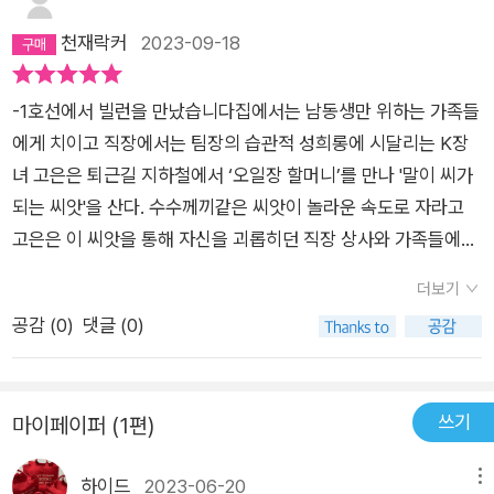
천재락커
2023-09-18
-1호선에서 빌런을 만났습니다집에서는 남동생만 위하는 가족들
에게 치이고 직장에서는 팀장의 습관적 성희롱에 시달리는 K장
녀 고은은 퇴근길 지하철에서 ‘오일장 할머니’를 만나 '말이 씨가
되는 씨앗'을 산다. 수수께끼같은 씨앗이 놀라운 속도로 자라고
고은은 이 씨앗을 통해 자신을 괴롭히던 직장 상사와 가족들에게
사용하며 복수한다.-아주 작은 날갯짓을 너에게 줄게특별한 힘이
더보기
있는 날개를 물려받은 쌍둥이 자매 이나와 이지.학교에서 돈을 빼
공감 (
0
)
댓글 (0)
앗는 질 나쁜 이지 남자친구는 이지가 날개가 있다는 것을 알고
이용하려 한다. 이나에게 날개의 특별한 힘의 능력이 생기고 이나
는 금기된 힘을 사용한다.-아홉수 가위다니던 회사는 부도가 나
쓰기
마이페이퍼 (1편)
고, 남자친구는 그간 모아뒀던 이사 자금을 가지고 도망친다. 나
는 스물 아홉살 생일 죽기로 결심하고 돌아가신 할머니의 옛집,
하이드
2023-06-20
메뉴