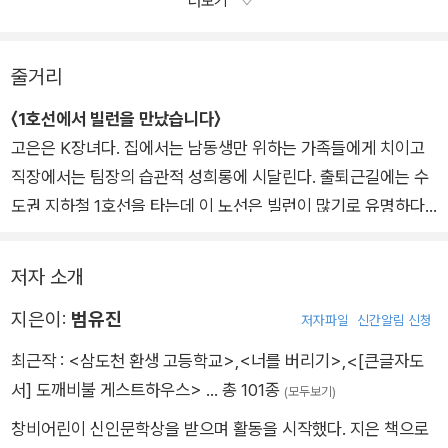
더보기
˝보호대 때문에 등에 살찐 것처럼 보여.˝
줄거리
이지는 몸에 딱 붙은 교복 상의를 잡아당기며 투덜거렸다. 이지
〈1호선에서 빌런을 만났습니다〉
의 날개는 내 것보다 약간 더 크다.
고은은 K장녀다. 집에서는 남동생만 위하는 가족들에게 치이고
깃털도 더 풍성해서, 보호대를 차면 거의 티가 나지않는 나와
직장에서는 팀장의 습관적 성희롱에 시달린다. 출퇴근길에는 수
는 달리 동생의 등은 약간 불룩해진다. 날개를 묶을 때마다 나
도권 지하철 1호선을 타는데 이 노선은 빌런이 많기로 유명하다.
와 동생 중 누구 한 명이 힘을이어받게 된다면 이지가 되지 않을
퇴근길에 유명 빌런인 ‘오일장 할머니’를 만난 고은은 그에게서
까 생각하게 된다. 힘을 담기에 내 날개는 너무 작다.
투명한 병에 담긴 씨앗을 받는다. 수수께끼의 씨앗이 싹을 틔우고
저자 소개
놀라운 속도로 자라는 동안, 고은을 비롯해 부당함을 참고 견디며
힘. 날개를 가진 두 사람 중 한 명만이 힘을 이어받는다.
지은이:
범유진
오랜 시간을 보낸 이들은 변화를 꾀하기 시작한다.
저자파일
신간알림 신청
최근작 :
<삼도천 환생 고등학교>
,
<너를 버리기>
,
<[큰글자도
서] 도깨비불 게스트하우스>
… 총 101종
(모두보기)
〈아주 작은 날갯짓을 너에게 줄게〉
창비어린이 신인문학상을 받으며 활동을 시작했다. 지은 책으로
쌍둥이 자매 이나와 이지의 등에는 날개가 있다. 날개가 있다는