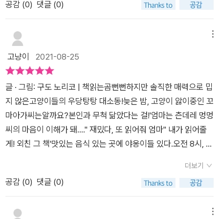
않고 케이크를 먹고 싶은 마음으로 일을 저지르는 것, 또 잘못을
공감 (
0
)
댓글 (0)
함께 가게로 따라 들어가 실컷 몰래 먹고 배부르게 다 먹은 뒤 다
명쾌하게 인정하고 책임을 지는 것. 상상이 가미된 이야기지만 책
시 개미의 도움으로 자신의 몸으로 돌려달라고 개미굴로 간 순간
속 상황들은 어린 아이들이 충분히 공감할 수 있는 내용이라 이야
또 다시 수상한 고양이들의 침입으로 오해받고 공격을 받아 도망
메뉴
기의 자연스러운 전개 속에서 아이들은 잘못에 대해 반성하고 책
간 방에는 여왕 개미의 아기들이 케이크를 맛있게 먹고 있는 걸
고냥이
2021-08-25
임지는 모습도 배울 수 있을 것이다. 그림책을 읽는 재미와 감동,
알고 그에 대한 보답으로 원래의 크기로 돌아갈 콩알을 받게 되어
개미의 생활 모습처럼 다른 생물의 생활 모습을 배우고 상상해 볼
펑소리와 함께 돌아온다.하지만 폭발과 함께 케이크가게의 지붕
수 있는, 그렇게 재미있게 그림책을 읽어나가면서 자신의 모습을
글 · 그림: 구도 노리코 | 책읽는곰뻔뻔하지만 솔직한 매력으로 밉
과 벽이 날아가 버리고 케이크를 몰래 훔쳐먹은 것도 멍멍씨에게
돌아보게 하는, 좋은 그림책이었다.
지 않은고양이들의 우당탕탕 대소동!늦은 밤, 고양이 앓이중인 꼬
들키는 바람에 아저씨의 제안으로 가게의 일을 도와주고 케이크
마아가씨는알까요?본인과 무척 닮았다는 걸!'엄마는 츤데레 멍멍
가게 직원인 마미의 생일파티도 함께 참석하게 된다. 개미들도 초
씨의 마음이 이해가 돼....'' 재밌다, 또 읽어줘 엄마'' 내가 읽어줄
대하고..순수하고 개성넘치는 아기 고양이들의 작지만 있을 법한
게! 외친 그 책'맛있는 음식 있는 곳에 야옹이들 있다.오전 8시, 부
이야기를 주제로 만들어졌고 단 것을 좋아하는 개미의 특성과 개
지런한 야옹이들은창가에 나란히 모여멍멍씨네 케이크를 엿보고
미들의 생활모습, 빵가게에서 하는 일들을 간단하지만 알아 볼 수
더보기
있네요 : )빵집이 문여는 시간은 am10:00인데 말이죠' 엄마, 난
있는 그림책인것 같다.
공감 (
0
)
댓글 (0)
이 케이크가 좋아'끄덕끄덕!'엄마는 이것도! 저것도!한 개만 못고
르겠어ㅋㅋㅋㅋ.'열심히 입맛을 다시다 실수로 개미떼를 밟고 만
야옹이들친구의 위험을 보고 있을 수 없던 개미들의찌릿찌릿 축
메뉴