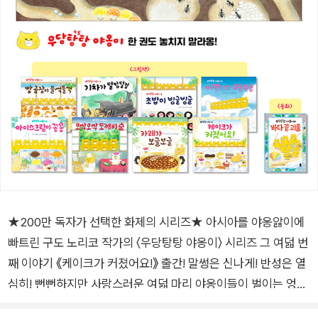
★200만 독자가 선택한 화제의 시리즈★ 아시아를 야옹앓이에
빠트린 구도 노리코 작가의 〈우당탕탕 야옹이〉 시리즈 그 여덟 번
째 이야기 《케이크가 커졌어요!》 출간! 말썽은 신나게! 반성은 열
심히! 뻔뻔하지만 사랑스러운 여덟 마리 야옹이들이 벌이는 엉뚱
발랄 유쾌 대소동! 멍멍 씨네 케이크 가게를 엿보던 야옹이들이