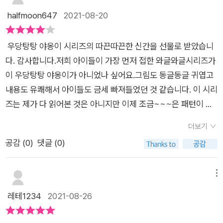
소 광선 공격을 받고몸집이 쭈우-우우-욱-줄어들어요.당황하지
halfmoon647
2021-08-20
않고 몹시 좋아하며 순간을즐기는 야옹이들!과일 롤 케이크, 초코
바나나 케이크, 딸기 생크림 케이크체리 타르트, 멜론 컵케이크··
우당탕탕 야옹이 시리즈의 따끈따끈한 신간을 선물로 받았습니
·.세상에나! 너무 맛있어!냠냠, yummy yummy, 얌얌얌, 쩝쩝후
다. 감사합니다.저희 아이들이 가장 먼저 접한 와글와글시리즈가
룩후룩, 오물오물, 냠냠냠야옹이들 만큼 소리내며 열심히 먹는쪼
이 우당탕탕 야옹이가 아니었나 싶어요.그림도 동글동글 귀엽고
꼬미와 엄마.(그리고 영차영차 개미들!)마음껏 배를 채우고 먹고
내용도 유쾌해서 아이들도 금세 빠져들었던 것 같습니다. 이 시리
나니 간질간질-퍽퍽해지는 목,목이 마른 야옹이들은 물을 찾아
즈는 제가 다 읽어본 것은 아니지만 이제 조금~~~은 패턴이 비
개미굴까지 : )'실례합니다, 야옹!'개미들은 수상한 고양이들을 뒤
슷비슷하지않나.. 싶은 생각을 하고 있었어요.물론 캐릭터 자체가
쫓고 -우다다다- 도망치는 야옹이들아이고! 살려줘~~~~~~야
더보기
사고뭉치 군단이기때문에 어쩔 수 없을 것 같긴 해도요.그런데 이
옹이들은 무사히 도망칠 수 있을까요?재밌는 이야기는 몽땅 책
공감 (
0
)
댓글 (0)
번 신간에서는 그래서인지 낯선 설정이 하나 추가됩니다. 여느 때
속에 들어 있어요 : )(읽은자의 여유.. 총총총)멍멍씨에게 무릎 꿇
와는 달리 우당탕탕 야옹이들의 범행(?)에 일조하는 공범(의도한
고 용서를 비는 야옹이들!손님 몫의 케이크까지 몰래 먹고 가게
건 아니지만)이 등장한다는 거지요.사실 첨엔 좀 낯설기도 하고
메뉴
까지 폭발해화가 단단히 난 멍멍씨!' 아니요, 안 돼요.' ' 야옹. '' 맞
제가 SF를 좋아하는 편이 아니어서..ㅎㅎㅎ 마음에 아주 쏙 든 것
레테1234
2021-08-26
아요.' '야옹야옹.'뻔뻔하리 만큼 감정에 솔직하고 저돌적이지만,
은 아니었지만 그래도 아이들은 즐겁게 읽어주었습니다.아, 그리
변명하지 않고 잘못을 인정하는 야옹이들과야옹이에게 잘못을
고 이번 범행은 마미도 같이 한다는 것도... 다르다면 다르고요.그