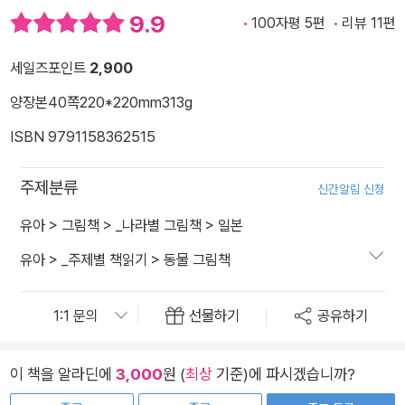
9.9
100자평 5편
리뷰 11편
세일즈포인트
2,900
양장본
40쪽
220*220mm
313g
ISBN 9791158362515
주제분류
신간알림 신청
유아
>
그림책
>
_나라별 그림책
>
일본
유아
>
_주제별 책읽기
>
동물 그림책
선물하기
공유하기
이 책을 알라딘에
3,000
원 (
최상
기준)에 파시겠습니까?