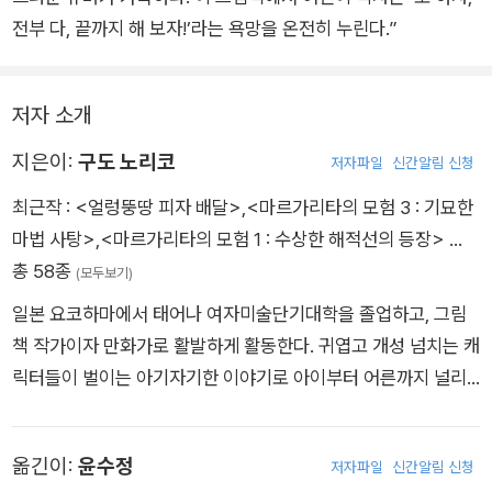
전부 다, 끝까지 해 보자!’라는 욕망을 온전히 누린다.”
저자 소개
지은이:
구도 노리코
저자파일
신간알림 신청
최근작 :
<얼렁뚱땅 피자 배달>
,
<마르가리타의 모험 3 : 기묘한
마법 사탕>
,
<마르가리타의 모험 1 : 수상한 해적선의 등장>
…
총 58종
(모두보기)
일본 요코하마에서 태어나 여자미술단기대학을 졸업하고, 그림
책 작가이자 만화가로 활발하게 활동한다. 귀엽고 개성 넘치는 캐
릭터들이 벌이는 아기자기한 이야기로 아이부터 어른까지 널리
사랑받고 있다. 쓰고 그린 책으로 그림책 〈우당탕탕 야옹이〉 시리
즈, 〈삐악삐악〉 시리즈, 〈펭귄 남매랑 함께 타요!〉 시리즈, 《겨울은
옮긴이:
윤수정
저자파일
신간알림 신청
어떤 곳이야?》를 비롯해 동화 〈마르가리타의 모험〉 시리즈, 《우