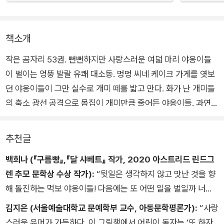
책소개
작은 곰자리 53권. 뻔뻔하지만 사랑스러운 여덟 마리 야옹이들
이 벌이는 엉뚱 발랄 유쾌 대소동. 멍멍 씨네 케이크 가게를 엿보
던 야옹이들이 그만 실수로 개미 떼를 밟고 만다. 화가 난 개미들
의 축소 광선 공격으로 몸집이 개미만큼 줄어든 야옹이들. 과연
야옹이들은 위기를 극복하고 무사히 제 모습으로 돌아올 수 있을
까?
추천글
백희나 (『구름빵』,『달 샤베트』 작가, 2020 아스트리드 린드그
구도 노리코 작가의 '우당탕탕 야옹이' 시리즈는 고양이와 아이의
렌 추모 문학상 수상 작가):
“뒷일은 생각하지 않고 맛난 것을 향
특성을 절묘하게 결합한 글과 그림으로 아이부터 어른까지 전 연
해 돌진하는 먹보 야옹이들! 다음에는 또 어떤 일을 벌일까 너무
령대에 걸쳐 널리 사랑받는 그림책이다. 일본에서 시리즈 통산 2
나 궁금하다. 쾌청하게 맑은 토요일 같은 그림책이다.”
00만 부 이상 판매된 베스트셀러이며, 한국과 대만을 비롯한 아
김지은 (서울예술대학교 문예학부 교수, 아동문학평론가):
“사랑
시아 전역에서 열렬한 사랑을 받고 있다.
스러운 유머가 가득하다. 이 그림책에서 어린이 독자는 ‘또 하자,