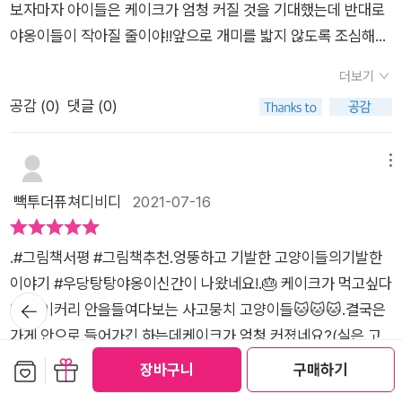
보자마자 아이들은 케이크가 엄청 커질 것을 기대했는데 반대로
야옹이들이 작아질 줄이야!!앞으로 개미를 밟지 않도록 조심해야
겠다는 아이들의 엉뚱한 생각에 한바탕 웃게 만드는 우당탕탕 야
더보기
옹이 시리즈랍니다.
공감 (
0
)
댓글 (0)
메뉴
빽투더퓨쳐디비디
2021-07-16
.#그림책서평 #그림책추천.엉뚱하고 기발한 고양이들의기발한
이야기 #우당탕탕야옹이신간이 나왔네요!.🎂 케이크가 먹고싶다
뒤로가
며 베이커리 안을들여다보는 사고뭉치 고양이들🐱🐱🐱.결국은
기
가게 안으로 들어가긴 하는데케이크가 엄청 커졌네요?(실은 고
양이들이 작아진 겁니다^^).뭐 어쨌거나 먹고싶었던 케이크를실
보관함담기
선물하기
장바구니
구매하기
컷 먹긴 했는데 개미만큼 작아진고양이들 본래 크기로 어떻게돌
더보기