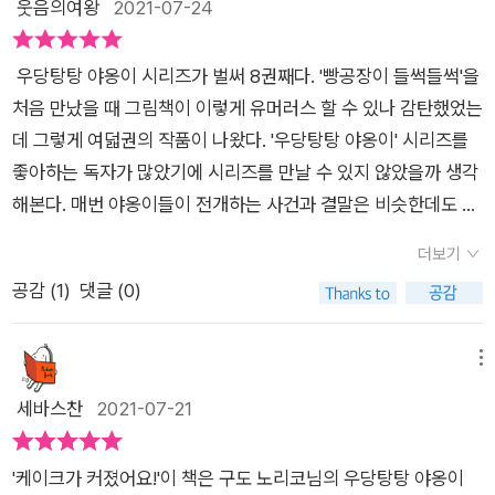
웃음의여왕
2021-07-24
지면?갓 구운 케이크를 먹어야죠!배부르게 먹고 물을 마시려는
데...물병이 너무 커요!⠀야옹이들과 마미는 개미들에게원래대로
우당탕탕 야옹이 시리즈가 벌써 8권째다. '빵공장이 들썩들썩'을
돌려달라고 하려고개미집을 찾아갑니다.⠀그런데...침입자 신세
처음 만났을 때 그림책이 이렇게 유머러스 할 수 있나 감탄했었는
가 된 야옹이와 마미!개미들에게 쫓기기 시작하네요.⠀야옹들과
데 그렇게 여덟권의 작품이 나왔다. '우당탕탕 야옹이' 시리즈를
마미가 어떻게 되었을까요?무사히, 원래대로 커져서 집으로 돌
좋아하는 독자가 많았기에 시리즈를 만날 수 있지 않았을까 생각
아갈 수 있을까요?!⠀스펙터클하고 어메이징 한장난꾸러기 야옹
해본다. 매번 야옹이들이 전개하는 사건과 결말은 비슷한데도 매
이들과 마미의 이야기 ㅎ⠀이번에도 아이랑 재밌게 본우당탕탕
번 그들의 행동이 재미나고 귀엽다. 그렇다고 이야기가 지루하지
야옹이 시리즈였어요.보다 보면 케이크가 먹고 싶어지는부작용
더보기
않다. 작가는 새로운 요소를 넣어 표현하고 뻔하지 않게 한다. '케
(?)이 있는 그림책이었습니다. ^___________^⠀⠀⠀좋은 그림책
공감 (
1
)
댓글 (0)
이크가 커졌어요'의 시작은 역시 야옹이들이 멍멍씨네 케이크 가
을 만들고 보내주셔서 감사합니다.출판사로부터 책만을 제공받
게를 엿보는 것으로 시작한다. 멍멍씨 가게 앞에서 엿보다가 개미
아 주관적으로 작성한 리뷰입니다.⠀⠀⠀#책소개 #책추천 #책리
의 행렬에 방해가 되어 개미 광선에 쏘여 개미처럼 작아지게 된
메뉴
뷰 #유아도서 #우당탕탕야옹이 #구도노리코 #책읽는곰출판사
다. 그렇게 케이크를 마음껏 먹는 기쁨을 얻지만 개미들에게 쫓겨
세바스찬
2021-07-21
#제이그림책포럼 #유아도서추천 #그림책 #그림책소개 #그림책
위기를 맞는다. 위기에서 벗어나는 해결책을 얻지만 역시나 가게
추천 #그림책신간 #신간추천 #잠자리도서 #육아템 #책육아⠀
를 망가뜨리고 다시 복구해야 하는 과정을 보여준다. 전편을 통해
'케이크가 커졌어요!'이 책은 구도 노리코님의 우당탕탕 야옹이
서 야옹이들이 작은 것을 얻지만 결국 망가뜨린걸 복구하는 것을