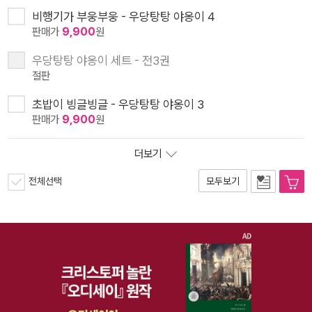
비행기가 부웅부웅 - 우당탕탕 야옹이 4
판매가
9,900
원
우당탕탕 야옹이 세트 - 전3권
절판
초밥이 빙글빙글 - 우당탕탕 야옹이 3
판매가
9,900
원
더보기
전체선택
모두보기