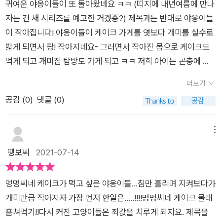
만회 할 기회를 주는 멍멍씨!우리 아이들과 닮았죠...?(엄마는 웁
귀여운 야옹이들이 또 돌아왔네요 ㅋㅋ (띠지에 내년여름에 만나
후에 벌어지는 일들은 비슷하게 흘러갑니다.야옹이들의 범행이
니다...ㅋㅋㅋ)결국은 솔직하고 귀여운 그 모습에 화난 마음도누
자는 건 새 시리즈를 예고한 거겠죵?) 제목과는 반대로 야옹이들
발각되고 화가 난 가게주인 멍멍이는 야옹이들에게 일을 시키지
그러드는 부모라이프와 닮은 멍멍씨 라이프!'좋아, 그러면 너희들
이 작아집니다! 야옹이들이 케이크 가게를 엿보다 개미를 실수로
요.지금 여러분이 생각하시는 그 대사와 함께 말입니다.'그렇다면
···.'결과에 대한 책임은 함께!꺄르르 웃으며 아이와 함께 재밌게
밟게 되면서 팡! 작아지네요- 그러면서 작아진 몸으로 케이크도
지금부터 일을 좀 해 줘야겠어.' 그리고 이어지는 장면에서 깨알
본' 케이크가 커졌어요 '야옹이앓이에 이미 빠지신 분들은 더욱,
먹게 되고 개미집 탐방도 가게 되고 ㅋㅋ 저희 아이는 곤충에 관
같이 등장하는 공짜 케이크.[사연있는 구멍 난 케이크] 너무 귀엽
아직 이 시리즈의 재미를 느끼지 못하신 분들도!모두모두 빠져들
심 없는데 그림책으로 살짝 연관시켜서 설명해주기도 좋은 것 같
지 않나요.ㅎㅎ멍멍주인은 무뚝뚝해보여도 상황을 수습하는 과
더보기
우당탕탕 야옹이 8번째 책!특별한 날, 선물로 몹시 좋을 책이에
아요야옹이 시리즈는 실수- 고난- 해피엔딩 이어서 유쾌해요 요
정에서 언제나 이웃에게 베풀곤 하지요.그리고 이번에도 역시나
공감 (
0
)
댓글 (0)
요.
번 케이크 이야기도 정말 재밌고 마음 따뜻하게 보았습니다:)
야옹이들이 돌아가려 할 때 마지막까지 야무지게 일을 시키는 멍
멍주인.저는 이 시리즈의 백미가 마지막 장면에 있다고 생각해요.
메뉴
이번 <케이크가 커졌어요!>의 결말은 직접 확인하세요!!
땡보씨
2021-07-14
멍멍씨네 케이크가 먹고 싶은 야옹이들…침만 흘리며 지켜보다가
개미만큼 작아지자 가장 먼저 한일은…..!!!!멍멍씨네 케이크 몰래
훔쳐먹기!!다시 커진 고양이들은 죄값을 치루게 되지요. 제목을