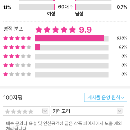
숨어든 것도 잘못인데, 손님들 몫의 케이크까지 몽땅 먹어 버렸으
60대
0.7%
1.1%
니 멍멍 씨가 머리끝까지 화가 날 만도 하지요. 하지만 잘못을 인
여성
남성
정하고 반성하는 모습에 멍멍 씨는 또다시 마음이 누그러지고 맙
9.9
평점 분포
니다. 야옹이들은 군말 없이 멍멍 씨가 시키는 일을 열심히 해냅
니다. 잘못을 했으면 책임을 져야 하는 법이니까요. 다음부터는
93.8%
말썽을 부리지 않겠다고 매번 다짐하지만, 모락모락 피어오르는
6.2%
호기심과 식탐만은 야옹이들도 어쩔 수 없나 봅니다. 게슴츠레 뜬
0%
눈으로 호시탐탐 말썽부릴 기회를 노리는 야옹이들이 다음에는
0%
어떤 엄청난 사건을 벌일지 벌써부터 기대가 됩니다.
0%
100자평
게시물 운영 원칙
카테고리