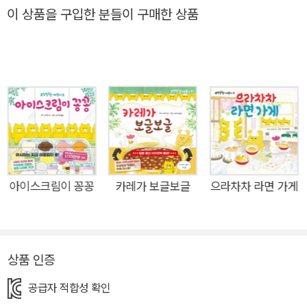
그만 실수로 개미 떼를 밟고 만다. 화가 난 개미들의 축소 광선 공
이 상품을 구입한 분들이 구매한 상품
격으로 몸집이 개미만큼 줄어든 야옹이들! 과연 야옹이들은 위기
를 극복하고 무사히 제 모습으로 돌아올 수 있을까? 말썽쟁이 야
옹이들이 개미만큼 작아졌어요! 과연 이들에게 무슨 일이 생긴 걸
까요? 말썽쟁이 야옹이들이 오늘은 멍멍 씨네 케이크 가게를 엿
보고 있네요. 달콤하고 폭신한 케이크! 갓 구운 케이크를 보고 있
자니 군침이 절로 돕니다. 야옹이들은 멍멍 씨가 케이크 만드는
모습을 더 가까이에서 보려다 그만 실수로 지나가던 개미 떼를 밟
고 맙니다. 화가 난 개미들은 축소 광선을 쏘아 야옹이들을 개미
만 하게 줄여 놓지요. 하지만 야옹이들은 멍멍 씨에게 들키지 않
아이스크림이 꽁꽁
카레가 보글보글
으라차차 라면 가게
고 케이크를 마음껏 먹을 수 있게 되었다며 오히려 기뻐합니다.
이 케이크 저 케이크를 맛보며 즐기던 것도 잠시, 배를 채울 만큼
채우고 나니 몸집이 이렇게 작아서는 물 한 잔도 마음대로 따라
상품 인증
마실 수 없다는 것을 깨닫게 됩니다. 한 손으로도 거뜬히 들던 물
병이 이제는 거대한 빌딩처럼 보였지요. 야옹이들은 개미들에게
공급자 적합성 확인
원래 크기로 되돌려 달라고 부탁해 보기로 합니다. 호랑이를 잡으