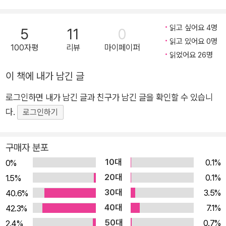
려면 호랑이 굴에 가야 하는 법! 개미굴로 들어간 야옹이들은 무
사히 제 모습으로 돌아올 수 있을까요? 말썽은 신나게, 반성은 열
읽고 싶어요 4명
5
11
0
심히! 아이도 어른도 보고 또 보는 그림책 〈우당탕탕 야옹이〉 시
읽고 있어요 0명
100자평
리뷰
마이페이퍼
읽었어요 26명
리즈 구도 노리코 작가의 〈우당탕탕 야옹이〉 시리즈는 고양이와
아이의 특성을 절묘하게 결합한 글과 그림으로 아이부터 어른까
이 책에 내가 남긴 글
지 전 연령대에 걸쳐 널리 사랑받는 그림책입니다. 일본에서 시리
로그인하면 내가 남긴 글과 친구가 남긴 글을 확인할 수 있습니
즈 통산 200만 부 이상 판매된 베스트셀러이며, 한국과 대만을
다.
로그인하기
비롯한 아시아 전역에서 열렬한 사랑을 받고 있지요. 하고 싶은
건 꼭 해야 하고, 궁금한 건 못 참고, 먹고 싶은 건 꼭 먹어야 하는
야옹이들은 아이들을 쏙 닮았습니다. 들키면 혼날 줄 뻔히 알면서
구매자 분포
도 말썽을 피울 때 느끼는 짜릿한 행복감에 늘 먼저 저지르고 보
10대
0.1%
0%
지요. 제멋대로 구는 말썽쟁이들이지만, 그래도 저희들이 잘못한
20대
0.1%
1.5%
걸 모르지는 않습니다. 야옹이들은 이번에도 자신들 때문에 케이
30대
3.5%
40.6%
크 가게가 엉망이 되어 장사를 하지 못하게 된 멍멍 씨 앞에 옹기
40대
7.1%
42.3%
종기 무릎을 꿇고 앉아 잘못을 빕니다. 애당초 남의 가게에 몰래
50대
0.7%
2.4%