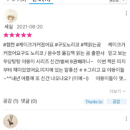
메뉴
세실
2021-08-20
#협찬 #케이크가커졌어요 #구도노리코 #책읽는곰⠀⠀케이크가
커졌어요구도 노리코 / 윤수정 옮김책 읽는 곰 출판사⠀믿고 보는
우당탕탕 야옹이 시리즈 신간!벌써 8권째라니~⠀이번 책은 띠지
부터 재미있었어요.띠지에 있는 말풍선 ㅎㅎ그리고 요 야옹이들
~^^내년 여름에 또 신간 나오나요? (이예~!)⠀⠀야옹이들이 엿
보고 있는 멍멍 씨네 가게!이번에는 케이크집이네요!(멍멍씨는
더보기
못 만드는 게 없는 엄청난 분이죠!)⠀갓 구운 케이크가 맛나 보여
공감 (
1
)
댓글 (0)
서 하나만 달랬는데...멍멍씨가 거절합니다. 안돼. 나중에 줄게.자
고로 빵류는 갓구워서그 자리에서 바로 먹는 게 진리인데...⠀마
음의 상처를 입은 우리 마미,정원으로 물 주러 나갔다가야옹이들
메뉴
과 함께 개미 광선을 맞고개미만 해집니다.ㅎ⠀⠀개미만큼 작아