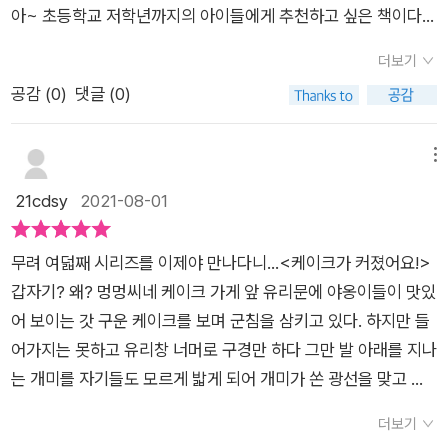
아~ 초등학교 저학년까지의 아이들에게 추천하고 싶은 책이다.
구도 노리코가 그린 고양이들은 흔히 귀엽게 묘사되는 고양이의
더보기
모습이 아니라 퉁퉁한 아저씨 같은 일상적인 모습의 고양이인데
공감 (
0
)
댓글 (0)
그래서 더 익살스럽고 친근하게 느껴진다. 대부분의 아이들이 한
번쯤은 몸이 작아지는 상상, 다시 몸이 원래 크기로 돌아오는 상
상을 해본 적이 있을 것이다. 이 그림책은 케이크와 관련하여 고
메뉴
양이들의 몸이 커지고 다시 작아지는데, 그 과정을 개미와 연결하
21cdsy
2021-08-01
여 이야기를 전개 시켜 나가는 것이 재미있었다. 먹고 싶은 케
이크만을 생각하고 돌진하는 고양이들의 모습은 어린 아이들의
무려 여덟째 시리즈를 이제야 만나다니...<케이크가 커졌어요!>
모습을 닮았다. 아이들도 크고 작은 실수와 잘못을 하면서 옳고
갑자기? 왜? 멍멍씨네 케이크 가게 앞 유리문에 야옹이들이 맛있
그름을 배워나가는데 고양이들이 자기의 잘못을 인정하고 책임
어 보이는 갓 구운 케이크를 보며 군침을 삼키고 있다. 하지만 들
을 지는 모습이 좋았다. 무엇보다도 이 책은 유쾌하고 재미있다.
어가지는 못하고 유리창 너머로 구경만 하다 그만 발 아래를 지나
나는 아이들에게 책은 무엇보다도 재미있어야 한다고 생각한다.
는 개미를 자기들도 모르게 밟게 되어 개미가 쏜 광선을 맞고 그
더군다나 아이들의 상상력을 자극하고 유쾌하게 전개되는 흥미
만 개미만큼 작아져버리는 사고가 생기고...그런데 개미들이 케이
진진한 이야기라면 더욱 좋다. 고양이들이 뒷일은 생각하지
더보기
크를 멍멍씨에게 들키지 않고 자기 집으로 옮기는 것을 본 순간