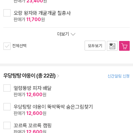
판매가
23,400
원
오랑 왕자와 개굴개굴 칠총사
판매가
11,700
원
더보기
전체선택
모두보기
우당탕탕 야옹이 (총 22권)
신간알림 신청
얼렁뚱땅 피자 배달
판매가
12,600
원
우당탕탕 야옹이 뚝딱뚝딱 숨은그림찾기
판매가
12,600
원
꼬르륵 꼬르륵 캠핑
판매가
12,600
원