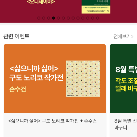
관련 이벤트
전체보기
<싫으니까 싫어> 구도 노리코 작가전 + 손수건
8월 특별 선
바구니