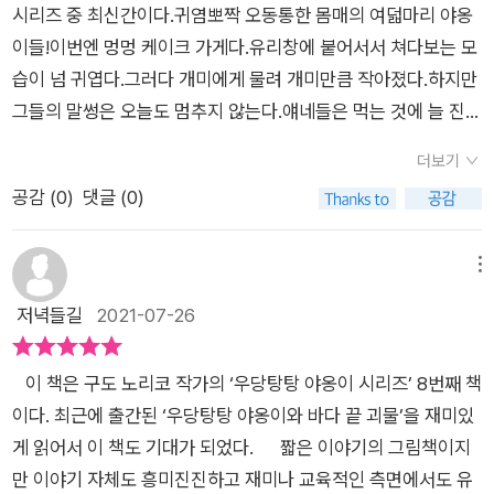
시리즈 중 최신간이다.귀염뽀짝 오동통한 몸매의 여덟마리 야옹
독자는 알고 있다. 사건이 재미있게 그림책으로 표현하는 것도 대
이들!이번엔 멍멍 케이크 가게다.유리창에 붙어서서 쳐다보는 모
단하지만 마지막에 마미가 자신을 다시 크게 만들어준 개미에 대
습이 넘 귀엽다.그러다 개미에게 물려 개미만큼 작아졌다.하지만
한 보답을 보면 마음이 따뜻해진다. 구도노리코는 분명 따뜻한 마
그들의 말썽은 오늘도 멈추지 않는다.얘네들은 먹는 것에 늘 진심
음을 가진 작가일거라 상상해본다. 앞으로도 9편, 10편 계속 우
이다.몸집이 작아지면 그걸 걱정해야 하는데, 케이크 먹을 생각부
당탕탕 야옹이 시리즈가 나오기를 기대해본다.
더보기
터 하다니..역시 이 말썽쟁이 야옹이들은 역시 실망시키지 않는
공감 (
0
)
댓글 (0)
다.케이크 가게도 털고 개미집도 뒤집어 놓는다.하지만 말썽을 부
린 뒤엔 항상 노동으로 갚는다.자신들의 잘못도 바로바로 인정한
다.그래서 가끔 얄밉지만 절대 미워할 수 없다.다음은 또 어떤 곳
메뉴
에서 말썽을 부릴까?아홉번째 이야기도 기다려진다.깜찍한 내용
저녁들길
2021-07-26
의 귀여운 야옹이 캐릭터들이 가득한 '케이크가 커졌어요!'를 그
림책을 좋아하는 아이들에게 추천한다.아이들이 야옹이들을 너
이 책은 구도 노리코 작가의 ‘우당탕탕 야옹이 시리즈’ 8번째 책
무 좋아한다. 새 책이 나올때마다 눈을 반짝이며 기대한다.
이다. 최근에 출간된 ‘우당탕탕 야옹이와 바다 끝 괴물’을 재미있
게 읽어서 이 책도 기대가 되었다. 짧은 이야기의 그림책이지
만 이야기 자체도 흥미진진하고 재미나 교육적인 측면에서도 유