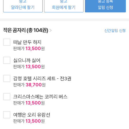
중고
중고
중고 등록
알라딘에 팔기
회원에게 팔기
알림 신청
작은 곰자리 (총 104권)
신간알림 신청
떠날 만두 하지
판매가
13,500
원
싫으니까 싫어
판매가
13,500
원
감정 호텔 시리즈 세트 - 전3권
판매가
38,700
원
크리스마스에는 코끼리 버스
판매가
13,500
원
여행은 오리 유람선
판매가
13,500
원