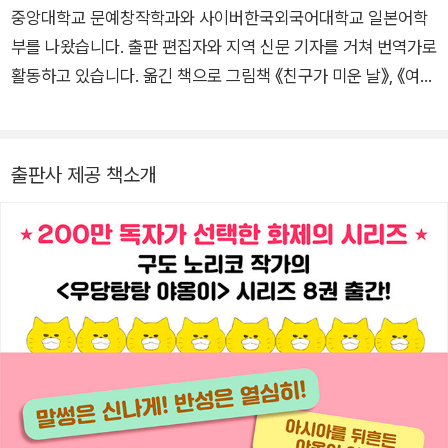
당탕탕 야옹이와 바다 끝 괴물》, 《우당탕탕 야옹이와 금빛 마법
중앙대학교 문예창작학과와 사이버한국외국어대학교 일본어학
사》 들이 있다. www.buch.jp
부를 나왔습니다. 출판 편집자와 지역 신문 기자를 거쳐 번역가로
활동하고 있습니다. 옮긴 책으로 그림책 《친구가 미운 날》, 《여행
은 다람쥐 택시》, 〈우당탕탕 야옹이〉 시리즈, 〈펭귄 남매랑 함께
타요!〉 시리즈, 동화 《우당탕탕 야옹이와 바다 끝 괴물》, 《우당탕
탕 야옹이와 금빛 마법사》, 《던져봐, 오늘의 나!》 들이 있습니다.
출판사 제공 책소개