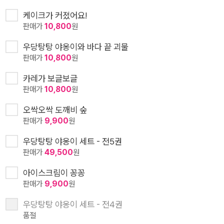
케이크가 커졌어요!
판매가
10,800
원
우당탕탕 야옹이와 바다 끝 괴물
판매가
10,800
원
카레가 보글보글
판매가
10,800
원
오싹오싹 도깨비 숲
판매가
9,900
원
우당탕탕 야옹이 세트 - 전5권
판매가
49,500
원
아이스크림이 꽁꽁
판매가
9,900
원
우당탕탕 야옹이 세트 - 전4권
품절