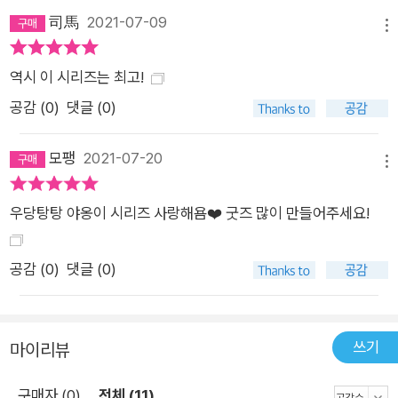
司馬
2021-07-09
메뉴
역시 이 시리즈는 최고!
공감 (
0
)
댓글 (0)
모팽
2021-07-20
메뉴
우당탕탕 야옹이 시리즈 사랑해욤❤️ 굿즈 많이 만들어주세요!
공감 (
0
)
댓글 (0)
쓰기
마이리뷰
구매자 (0)
전체 (11)