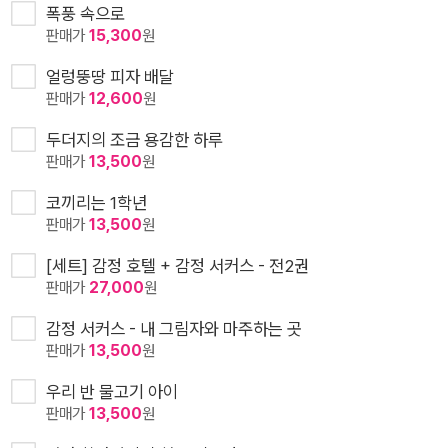
폭풍 속으로
판매가
15,300
원
얼렁뚱땅 피자 배달
판매가
12,600
원
두더지의 조금 용감한 하루
판매가
13,500
원
코끼리는 1학년
판매가
13,500
원
[세트] 감정 호텔 + 감정 서커스 - 전2권
판매가
27,000
원
감정 서커스 - 내 그림자와 마주하는 곳
판매가
13,500
원
우리 반 물고기 아이
판매가
13,500
원