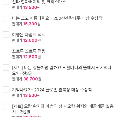
산타 할아버지의 첫 크리스마스
판매가
13,500
원
나는 크고 아름다워요 - 2024년 칼데콧 대상 수상작
판매가
15,300
원
여행은 다람쥐 택시
판매가
12,600
원
꼬르륵 꼬르륵 캠핑
판매가
12,600
원
[세트] 나는 강물처럼 말해요 + 할머니의 뜰에서 + 기억나
요? - 전3권
판매가
38,700
원
기억나요? - 2024 글로벌 혼북상 대상 수상작
판매가
13,500
원
[세트] 오랑 왕자와 마법의 성 + 오랑 왕자와 개굴개굴 칠총
사 - 전2권