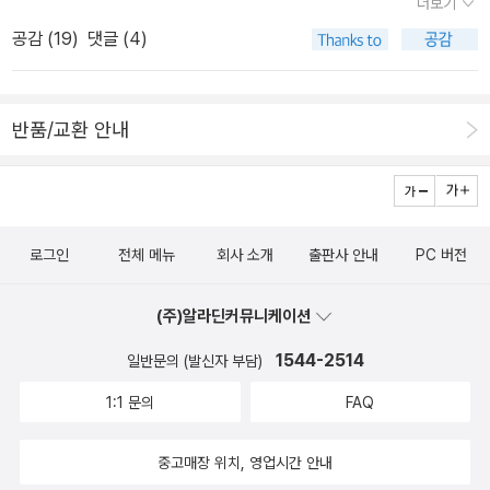
더보기
렇게 소설을 내고 글로 먹고 살아야하는 구나하는 생각이 들었던 이
가깝기 때문이다. 혹은 ‘괄호’. 이 괄호들 속에 우리는 각자가 알고 있
'나'일 수밖에 없다. 끊임없는 도돌이표. 이 도돌이표는 '다른 사람'이
야기.꼭 읽어보길 바란다.당신이 여자라면당신이 남자라면우리가 말
공감 (
19
)
댓글 (4)
는 실존 인물들의 이름을 손쉽게 써 넣을 수 있다. 다들 학교 다닐 때
되기를 바라지 않고 '나'를 바라보고 '나'로 살아가는 길을 찾았을 때
로 꺼낼 수 없지만 한번쯤은 고민 해 봤던 사회문제와 그 이면에 대한
유리 같은 년, 수진이 같은 년, 있었다. 있었던 것이다. 진아는 그렇게
멈출 수 있다. 이는 바로 피해의식이 있다고 하는 그 말들이 바로 '가
이야기들...이 책을 읽고 나면 내 마음속에, 머릿속에 있지만 문장으로
층층이, 칸칸이 나뉜 채 먼지 쌓여가고 있었던 ‘년들’의 기억 한가운데
스라이팅'에 불과하다는 것을 인식하는 일이다. 그리고 '나'가 또다른
만들 수 없어 답답했던 많은 생각들이이 사람의 글로 눈앞에 나타나
반품/교환 안내
로 들어간다. 폭행을 당한 건 자신인데도 오히려 자신이 비난을 당하
'나'와 연대할 때, 비로소 '나'와 대척점에 있던 '다른 사람'이 아니라
어느 정도 위로를 준다.그 위로가 너무 눈물겹다.당신에게 나에게그
고 있는 상황, 스스로도 격렬하게 저항하지 못했고 원인이 자신에게
'나'가 '나들'로 굳건하게 연대한 '다른 사람'이 될 수 있다. 소설은 유리
위로를 꼭전하고 싶다.
있을 수도 있다, 어쩌면 자신도 그 “똑같은 년들” 중 하나일지도 모른
를 통해서 이런 '나'가 '나들'이 되는 과정, 그리고 젊은 세대인 김이영
다는 공포 속에서 진아가 붙잡을 수 있는 것은 과거의 ‘똑같았던 여자
이라는 학생을 통해서 보여주고 있다. 진아는 뒷세대인 김이영을 통
로그인
전체 메뉴
회사 소개
출판사 안내
PC 버전
들’에 대한 기억이다. 서로를 구획지어야만 견딜 수 있었기에 그렇게
해 '나들'인 '다른 사람'이 될 수 있다. 그때서야 이제 과거의 인물이었
했던 그들. 그런데 정말 그러했던가. 나는 다른 사람이었던가. 똑같은
던 유리가 현재로 나올 수 있게 된다. 이 다음부터는 우리들의 몫이다.
(주)알라딘커뮤니케이션
년이 되지 말라고 구슬리고 다그치고 패고 죽이던, 어떤 커다란 구조
소설이 제기하는 문제는 바로 여기다. 소설은 사회의 문제를 제기한
속에 꼼짝없이 갇혀 있었던 건 아닌가. ‘진공청소기’는 아무 남자나 홀
다. 그렇다면 이 소설이 제기하는 문제는 무엇인가? 이 소설에서 '다
1544-2514
일반문의 (발신자 부담)
리는 유리가 아니라, 억지로 갈라놓고 ‘넌 저년과 달라’라고 안심시키
른 사람'의 의미는 무엇인가? 왜 가해자는 당당하게 피해자에게 '너
1:1 문의
FAQ
다가 수틀리면 ‘똑같은 년들’이라며 무자비로 한데 빨아들여버리는
피해의식 있어.'라고 말하면서 자신이 어떤 잘못을 했는지도 깨닫지
성폭력적인 사회구조 그 자체가 아닌가. ​우리는 ‘기억의 공동체’가 될
못한단 말인가. 소설을 읽어보자. 서술자인 진아의 처지에서 읽어도
중고매장 위치, 영업시간 안내
수 있을까 진아, 수진, 유리, 단아, 이영...의 뒤를 이어 ‘나’라는 클리셰
좋지만, 거꾸로 '다른 사람'이라고 할 수 있는 김동희의 처지에서 읽어