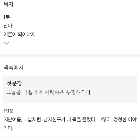
목차
소설에 등장하는 여성 인물 대부분은 그 수위가 다를 뿐 성에 관한 다
1부
양한 폭력의 경험을 가졌다. 주제를 부각하기 위한 장치냐는 물음에
진아
작가는 단호하게 이야기한다. 문학을 위한 설정이 아닌, 우리가 외면
어른이 되어야지
해온 주변의 흔한 상황일 뿐이라고. 소설은 ‘유리’라는 인물을 통해 여
성으로서 겪어야 했던 부조리와 공포, 불안이자 여성끼리 주고받아야
만 했던 외면과 상처의 기억을 불러일으킨다.
책속에서
첫문장
그날을 떠올리면 머릿속은 투명해진다.
P.12
지난여름, 그날처럼. 남자친구가 내 목을 졸랐다. 그렇다. 멍청한 이야
기다.