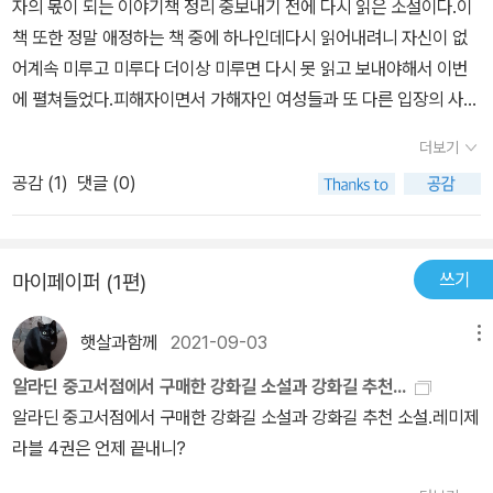
자의 몫이 되는 이야기책 정리 중보내기 전에 다시 읽은 소설이다.이
하게 ‘똑같은 년들’ 중 하나로서 이 서평을 쓴다. 소설에서는 진아, 수
때문이다. 그렇기 때문에 수진도, 유리도 서술자인 진아의 '나'에 해당
여다보고 스스로 이겨내는 과정을 내내 응원하는 글이다. 얇은 성냥
책 또한 정말 애정하는 책 중에 하나인데다시 읽어내려니 자신이 없
진, 유리, 단아, 이영 등 (이름만 들어도) 정말이지 ‘똑같은 년들’의 현
한다. 그들은 '다른 사람' 될 수 없다. 그렇다면 '다른 사람'은 누구인
처럼 화르륵 거리지 않고 차분하게 침착하게 그리고 깊이 함께 분노
어계속 미루고 미루다 더이상 미루면 다시 못 읽고 보내야해서 이번
재와 과거가 교차되며 펼쳐진다. 주요 인물인 진아, 수진, 유리는 안진
가? 바로 이런 '나'를 힘들게 하는 존재다. '나'를 힘들게 하기에, '나'가
하며 쓰신 글이다. 많은 문장들이 피해자가 갇힌 생각 없는 폭력적인
에 펼쳐들었다.피해자이면서 가해자인 여성들과 또 다른 입장의 사람
이라는 지방 도시에서 대학교를 같이 다닌 동창들이다. 진아는 누가
도저히 견딜 수 없기 때문에, '나'역시 '다른 사람'이 되고자 한다. 강간
말들에서 빠져 나오라고, 그건 모두 잘못이라고 확신을 주는 손길이
들이 번갈아가면서 자신의 이야기를 펼친다.이 사람들의 마음에 들어
봐도 잘생기고 능력 있는 직장 상사와 연애를 하다가 상습 폭행을 당
당하는 사람보다는 강간하는 사람이 되고자 한다. 그런데 이게 과연
더보기
다. 체력을 안배해서 끝까지 싸우겠다는 연대다. 전체 내용을 잘 전달
가보았나 싶게철저히 그 사람의 시선과 마음과 입장에서 하는 이야기
하고, 그것을 공론화하는 과정에서 “진공청소기 같은 년”이라는 익명
해결책일까? 이는 가해와 피해의 이분법 속에서 벗어나지 못하는 모
할 능력은 없지만 읽어 주실 분들은 언제든 그러실 거라 믿는다. [판
공감 (
1
)
댓글 (0)
들그것을 점점 짜맞추어 가는 과정이극적이지 않지만조근조근지겨울
의 비난 트윗을 보게 된다. 그 짧은 한 줄이, 진공청소기 필터 안처럼
습일 뿐이다. 내가 가해자처럼 군다고 해서 내 피해가 사라지는가?
의 공식] 출처 : <불온하고 불완전한 편지> 이소호 시집 현대문학
새 없이전개된다.처음에 읽으면서 좀 과장된거 아닌가 하는 생각을
지저분하고 자욱하게 엉켜 있는 과거로 진아를 안내하게 되는 것이
아니다. 사라지길 바라지만 그러면 그럴수록 피해는 내 속에 더 깊이
했었다.이렇게 나쁘고 악의에 찬 사람들만 있지는 않은데..좋은 사람
다. “아무 남자나 닥치는 대로 빨아들이는 진공청소기 같은 년이라고
남아 있게 된다. 이런 피해의식들이 알게 모르게 내 삶을 규정한다. 내
쓰기
마이페이퍼 (1편)
들의 이야기는 한줄로 압축 해 버리고나쁜? 사람들의 악의에 찬 행위
불리다 교통사고로 죽은” 유리, “깡촌에서 할머니 밑에서 혼자 크며
행동, 내 말투 등등을. 그렇다면 '다른 사람'이 되기보다 '나'를 인정하
만 몇 페이지에 걸쳐서 서술하는 방식이이 작가 뭐지 라는 생각으로
따돌림을 당하다가 대학에 와서는 물불 안 가리고 킹카를 꿰차며 진
는 방향으로 바꾸어야 한다. 내가 피해를 당한 것을 내 책임으로 돌려
햇살과함께
2021-09-03
메뉴
약간 삐딱하게 읽어나갔다.하지만,점점 이야기의 빈 곳들이 채워지면
아를 엿 먹인” 수진... 잠깐만. 유리와 수진에 대한 이 수식들은 온당
서는 안 된다. 가해자가 잘못한 일을 왜 피해자에게 돌리는가. 잘못은
서의문들이 거의 대부분 사라지고삐딱하던 나의 자세는 점점 정자세
알라딘 중고서점에서 구매한 강화길 소설과 강화길 추천...
한가? 이 소설 전체가 그것을 밝혀나가는 과정이라고 볼 수도 있겠
가해자가 했고, 책임도 가해자에게 돌려야 한다. 그럼에도 지금까지
가 되어 갔다.어둡고 힘든 이야기들이렇다할 답도 없는 이러저러한
알라딘 중고서점에서 구매한 강화길 소설과 강화길 추천 소설.레미제
다.소설 내용을 더 자세히 이야기하게 되면 스포일러가 될 것 같다. 사
많은 경우에 책임이 피해자에게 돌아왔다. 바로 피해자들의 '나'를 왜
세부적인 상황들그 얽히고 섥힌 이야기의 끝에그들만의 결론을 맺어
라블 4권은 언제 끝내니?
실, 자세히 이야기할 필요가 없기도 하다. 소설 속 화자가 스스로 여러
곡하고 축소하고 '나 피해의식 있어.'라는 말로 책임을 전가한다. 이런
낸다.그래서 이 사람이 작가인가보다 싶었다.그래서 이런 사람이 이
번 언급하고 있듯이, 이 책의 사건들과 인물들 자체가 전부 ‘클리셰’에
상황에서 '나'는 '다른 사람'이 되고자 하지만, 그 '다른 사람'은 바로