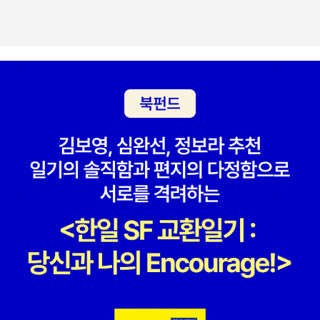
에 대해서 생각하지 않을 수 없었다. 머릿속에 진아 두어 명, 수진이
보아도 좋다. 왜 그가 자신을 제대로 보지 못하는지, 그가 지니고 있는
서너 명, 유리 다섯 명은 거뜬히 떠올릴 수 있는 나라는 년에 대해서.
것이 무엇인지... 긍정적인 면이 류현규라면 그 반대 얼굴이 바로 김동
내 기억 속에 살고 있는 여자들을 불러와 만나는 일은, 그러나, 멀거나
희라고 할 수 있으니... 하여 우리는 또다른 김동희가 되지 않도록 해
가까운 과거의 ‘나’를 불러와 만나는 일하고 별로 다르지 않다. 애인의
야 한다. 소설은 중반을 지나면서 추리소설의 면모를 띠기도 한다. 문
데이트폭력을 용인하는 바보 같은 여자들과 나는 다르다고 생각하지
체의 박진감과 사건 전개의 속도, 그리고 누가 누구를 괴롭혔을까 하
만, 나는 그녀들과 ‘다른 사람’이 아니다. 기억은 파내도 파내도 끝이
는 추측으로 결말이 어떻게 날 것인지 궁금하게 한다. 그렇게 끝을 향
없고, 파낸 것을 어디다 영원히 버릴 수도 없다. 그 자리에 다시 덮어
해 소설은 빠른 속도로 우리를 이끈다. 끝에 도달했을 때 여기가 끝이
둘 뿐. 수많은 기억들과 이별할 수 없기 때문에, 나는 아직도 “나는 페
아니라 시작임을, 유리의 보고서 제목이 '다른 사람'인 것을 보고 알게
미니스트입니다”라고 선언하지 못한다. 정말 바보 같지만, 왜인지 입
된다. 소설에서 남자가 한 말을 진아가 돌려주는 장면이 있다. 끝부분
이 안 떨어진다. 페미니스트인 것 같기는 한데, 그렇게 발화할 수가 없
에서 진아는 이렇게 말한다. '이게 끝이라고 생각하지 마.' (23쪽- 이
다. ‘아이 캔 낫 스피크’다.진아, 수진이, 유리, 단아, 이영은 어떨까. 이
진섭의 말)'이걸로 끝이라고 생각하지 마.' (329쪽-진아의 말) 도돌이
여자들은 시간차를 두고 고통에 직면해 그것을 살아낸다. 실수하고,
표인가? 아니다. 이는 앞의 말을 이겨낸 '나'의 말이다. 나를 짓누르고
자기를 상처 입히고, 다른 여자들까지 상처 입히지만, 아주 조금씩 진
있던 '다른 사람'의 그늘을 벗어난 '나'의 말. 그러니 이제 소설은 끝났
실과 대면하고 행동한다. 나라고 아니겠는가. 똑같다. 우린 누구 말마
지만, 우리의 여행은 계속된다. [소설의 이론]에서 루카치가 했다는
따나 똑같은 년들이니까. '그 기억, 그 흔적으로부터 페미니스트가 등
말이 생각났다. '길이 시작되자, 여행이 끝났다' 그런가? 소설 읽기는
장한다. 페미니즘은 포스트페미니즘의 ‘나는 페미니스트는 아니지
지금까지 우리가 해온 여행이다. 이 소설 읽기 여행은 끝났다. 하지만