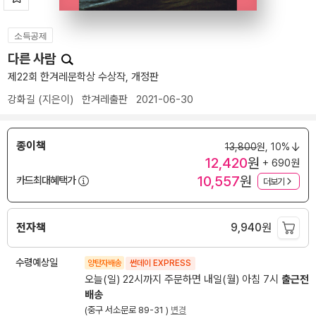
소득공제
다른 사람
제22회 한겨레문학상 수상작, 개정판
강화길
(지은이)
한겨레출판
2021-06-30
종이책
13,800
원,
10%
12,420
원
+ 690원
10,557
원
카드최대혜택가
더보기
전자책
9,940
원
수령예상일
양탄자배송
썬데이 EXPRESS
오늘(일) 22시까지 주문하면 내일(월) 아침 7시
출근전
배송
(중구 서소문로 89-31 )
변경