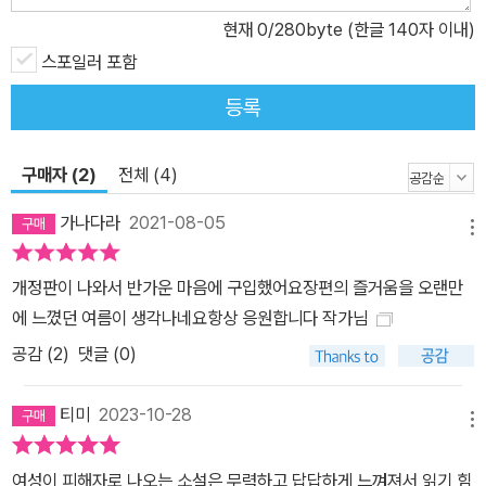
고, 처음에는 사람들이 진아 편을 들어주는 듯했다. 그러나 직장 동료
현재
0
/280byte (한글 140자 이내)
인 김미영이 진아가 남자친구를 이용한 거라며 사내게시판에서 오간
말들을 올리자 여론은 순식간에 반전돼 어느새 진아는 “맞아도 싼
스포일러 포함
년”이 되어버렸다. 진아는 이후 몇 개월 동안 방에 틀어박혀 매일 인
등록
터넷에 자신의 이름을 검색한다. 왜 사람들이 자신을 미워하는지, 자
신이 왜 한심한 여자인지 알기 위해서. 어느 날, 진아는 평소처럼 댓글
구매자 (2)
전체 (4)
들을 살펴보다 “김진아는 거짓말쟁이다. 진공청소기 같은 년.”이라는
글을 발견한다. 글을 쓴 아이디는 @qw1234. 이로부터 모든 이야기
가나다라
2021-08-05
메뉴
가 시작된다. ‘거짓말쟁이’, ‘진공청소기’ 이 단어들은 진아를 알지 못
하면 떠올릴 수 없는 말들이다. 그리고 이 말은 잊고 지냈던 12년 전
개정판이 나와서 반가운 마음에 구입했어요장편의 즐거움을 오랜만
으로 진아를 소환한다. 죽은 친구 유리에 대한 기억과 함께. 진아가 트
에 느꼈던 여름이 생각나네요항상 응원합니다 작가님
위터에 글을 올린 당사자를 찾아 고향 안진으로 내려가면서 이야기는
공감 (
2
)
댓글 (0)
새로운 국면을 맞는다. 진아는 안진에 있는 대학교에서 1, 2학년을 보
냈다. 12년 전 그곳에는 이 소설의 또 다른 주인공들인 수진, 유리, 동
티미
2023-10-28
희, 현규가 있다. 진아와 어린 시절을 함께해 서로의 밑바닥까지 알고
메뉴
있는 수진, 모든 남자에게 쉽게 마음을 열어 ‘진공청소기’라는 별명을
여성이 피해자로 나오는 소설은 무력하고 답답하게 느껴져서 읽기 힘