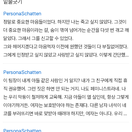
밑줄긋기
PersonaSchatten
정말로 중요한 마음들이었다. 하지만 나는 죽고 싶지 않았다. 그것이
더 중요한 마음이라는 걸, 숨이 꺾여 넘어가는 순간을 다섯 번 겪고 깨
달았다. 그래서 그를 신고할 수 있었다.
그와 헤어지겠다고 마음먹자 이전에 원했던 것들이 다 부질없어졌다.
그에게 인정받고 싶지 않았고 사랑받고 싶지 않았다. 이렇게 간단했
다니. 이렇게 쉬웠다니. 아아, 이렇게 가치가 없었다니. 그를 견디는
일은, 몸이 짓눌리는 그 순간을 참아내는 일은 정말, 정말 어려웠는데.
PersonaSchatten
아마 그는 당황했을 것이다. 그에게는 내가 조용히 모든 걸 감내하는
이 팀장이 내게 아들 같은 사람인 거 알지? 내가 그 친구에게 직접 휴
모습이 익숙했을 테니까.
직 권유했어. 그런 짓은 하면 안 되는 거지. 나도 페미니스트라네. 나
는 우리 막둥이 철저하게 교육해. 지금 아들이 열 살인데, 항상 그렇게
15/241
이야기하거든. 여자는 보호받아야 하는 존재다. 다른 남자 녀석이 네
코를 부러뜨리면 바로 맞받아 때려야 하지만, 여자는 아니다. 우리 아
들은 장난으로라도 여자애 절대 안 때려. 놀리고 도망간다거나 장난
을 쳐서 울리는 일도 없지. 점잖은 녀석이야. 그런데 가끔 여자애들한
PersonaSchatten