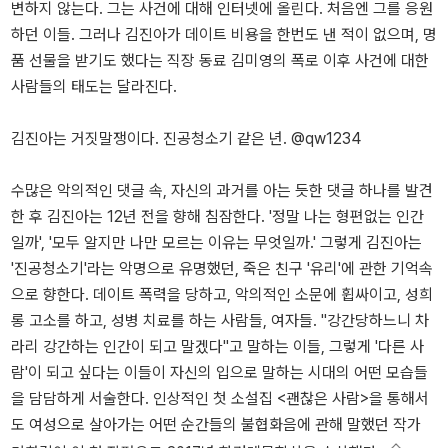
변하지 않는다. 그는 사건에 대해 인터넷에 올린다. 처음엔 그를 응원
하던 이들. 그러나 김진아가 데이트 비용을 한번도 낸 적이 없으며, 명
품 선물을 받기도 했다는 직장 동료 김미영의 폭로 이후 사건에 대한
사람들의 태도는 달라진다.
김진아는 거짓말쟁이다. 진공청소기 같은 년. @qw1234
수많은 악의적인 댓글 속, 자신의 과거를 아는 듯한 댓글 하나를 발견
한 후 김진아는 12년 전을 향해 침잠한다. '정말 나는 형편없는 인간
일까', '모두 알지만 나만 모르는 이유는 무엇일까.' 그렇게 김진아는
'진공청소기'라는 악명으로 유명했던, 죽은 친구 '유리'에 관한 기억속
으로 향한다. 데이트 폭력을 당하고, 악의적인 소문에 휩싸이고, 성희
롱 고소를 하고, 성병 치료를 하는 사람들, 여자들. "강간당하느니 차
라리 강간하는 인간이 되고 말겠다"고 말하는 이들, 그렇게 '다른 사
람'이 되고 싶다는 이들이 자신의 입으로 말하는 시대의 어떤 모습들
을 담담하게 서술한다. 인상적인 첫 소설집 <괜찮은 사람>을 통해서
도 여성으로 살아가는 어떤 순간들의 불협화음에 관해 말했던 작가