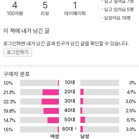
와 함께 최근 급부상하는 영페미니스트의 목소리가 구체적으로 담겨
읽고 싶어요 7명
4
5
1
있는 작품이라는 점”과 “처음부터 끝까지 인물과 사건에 대한 집중력
읽고 있어요 5명
100자평
리뷰
마이페이퍼
있는 묘사를 유지하면서, 주제를 향해 흔들림 없이 과감하게 직구를
읽었어요 19명
던진다는 점”에서 높은 평가를 받으며 263 대 1이라는 경쟁을 뚫고
이 책에 내가 남긴 글
제22회 한겨레문학상에 당선됐다. 누구도 함부로 대할 수 없고, 우습
로그인하면 내가 남긴 글과 친구가 남긴 글을 확인할 수 있습니다.
게 볼 수 없는 사람 상처받지 않고 겁먹지 않는 사람 당신은 ‘다른 사
람’입니까? 《다른 사람》은 우리 주변에 만연해 있는 남녀 또는 사람
로그인하기
과 사람 사이의 폭력(정신적인 부분 포함)을 ‘나는 그 사람들과 다르
다’며 외면하는 공감의 단절을 의미한다. 《82년생 김지영》 이후 우리
구매자 분포
가 지켜보아야 할 완전히 새로운 페미니즘 소설이며, 어쩌면 이삼십
10대
0%
1.0%
대 세대의 첫 페미니즘 소설이라고도 말할 수 있을 것이다. 소설에 등
20대
4.1%
21.3%
장하는 여성 인물 대부분은 그 수위가 다를 뿐 성에 관한 다양한 폭력
30대
3.6%
22.3%
의 경험을 가졌다. 주제를 부각하기 위한 장치냐는 물음에 작가는 단
40대
2.5%
19.8%
호하게 이야기한다. 문학을 위한 설정이 아닌, 우리가 외면해온 주변
50대
6.1%
14.7%
의 흔한 상황일 뿐이라고. 소설은 ‘유리’라는 인물을 통해 우리에게 어
60대
3.0%
1.5%
떤 기억을 불러일으킨다. 그 기억은 여성으로서 겪어야 했던 부조리
여성
남성