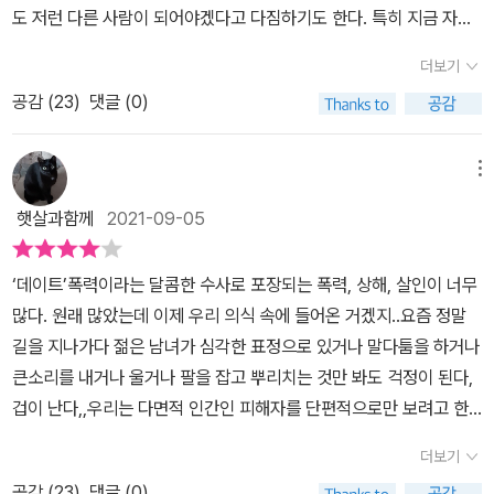
온하여 놓아버리고 싶지만, 그럴 수 없는 이유가 이야기를 끝내야 할
도 저런 다른 사람이 되어야겠다고 다짐하기도 한다. 특히 지금 자신
사람은 ‘너’라는 불편한 호명 때문이라고 말한다. 그 개시와 호명의 힘
이 어려움을 겪고 있다면, 그래서 자신에 대해서 실망하고 있다면,
이 강렬한데, 분노 못지않게 지적인 통제가 섬세하게 작동한 결과라
더보기
'나'보다는 '다른 사람' 되기를 열망한다. 그러면서 '나'를 잊고 '다른
는 이유와 함께.
공감 (
23
)
댓글 (0)
사람'으로 살아가려고 한다. 그것이 결국 '나'를 갉아먹는 일임을,
'나'를 '다른 사람'으로 만들지 못하고 '나'를 지워가는 과정임을 깨닫
지 못하고. 소설을 읽는 중간에 내가 갖고 있지 않은 무언가를 갖고 있
메뉴
는 사람, 그것을 아무렇지도 않게 행사는 사람, 그런 사람을 '다른 사
햇살과함께
2021-09-05
람'이라고 생각하게 됐다. 그렇다면 피해자에게는 가해자가 다른 사
람이고, 여성에게는 남성이 다른 사람이다. 이상하게 소설을 읽으면
‘데이트’폭력이라는 달콤한 수사로 포장되는 폭력, 상해, 살인이 너무
서 남성이 여성을 다른 사람으로 여긴다는 생각은 들지 않는다. 소설
많다. 원래 많았는데 이제 우리 의식 속에 들어온 거겠지..요즘 정말
은 처음부터 섬뜩하게 시작한다. 피해자가 더 피해를 본다. 그렇다면
길을 지나가다 젊은 남녀가 심각한 표정으로 있거나 말다툼을 하거나
피해자로 지내기보다는 다른 존재로 지내려고 하는 마음이 생긴다.
큰소리를 내거나 울거나 팔을 잡고 뿌리치는 것만 봐도 걱정이 된다,
피해자가 가해자보다 더 비난을 받는 상황. 이런 상황은 생물학적으
겁이 난다,,우리는 다면적 인간인 피해자를 단편적으로만 보려고 한
로 남성보다는 여성에게 더 잘 일어난다. 그렇게 데이트 폭력으로 소
다. 피해자다움. 나도 쉽게 판단하게 된다. 쉽게 비난한다. 피해자가
설은 시작한다. 자, 이 데이트 폭력이 어떻게 전개될 것인가? 데이트
더보기
무조건 선해야 피해자인 건 아닌데.. 이 책은 그런 부분을 잘 나타낸
폭력을 공개한 피해자가 어떤 삶을 살게 될 것인가? 대략 예상은 하
공감 (
23
)
댓글 (0)