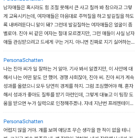
테 맞고 올 때가 있어. 요즘 여자애들이 드세지 않나. 우리 애가 점잖
남자애들은 혹시라도 힘 조절 못해서 큰 사고 칠까 봐 참으라고 그렇
게 구니까, 여자애들이 자기가 남자를 힘으로 이길 수 있다고 생각하
게 교육시키는데, 여자애들은 마음대로 주먹질을 하고 발길질을 하도
는 모양이야. 쫓아와서 발차기 하고 주먹으로 등을 때리고 난리도 아
록 내버려둔다니 말이 돼? 그런데 발길질하는 여자애들은 얼굴이 좀
니야. 남자애를 때리면서 무슨 희열을 느끼는 모양이야. 사실 우리 애
별로야. 진아 씨 같은 여자는 절대 모르겠지만, 그런 애들이 사실 남자
가 봐주는 거라는 걸 모르고 말이야. 나는 말이야, 여자애들 부모도 정
애들 관심받으려고 드세게 구는 거지. 아니면 진짜로 지기 싫어하는
신을 차려야 한다고 봐. 남자든 여자든 그딴 게 어딨어. 주먹질을 하는
거고. 나도 회사 생활 오래 했지만, 그런 여자애들은 커서도 똑같아.
것 자체가 문제 아닌가? 여자애도 남자애들한테 주먹 휘두르면 혼나
말을 안 들어. 고집이 세. 얼굴도 좀 별로야. 내가 일반화하려는 건 아
PersonaSchatten
야 되는 거야.
닌데, 그런 여자들은 진짜 얼굴이 영 그래. 남자도 똑같아. 말귀를 못
나는 진아 씨가 일 잘하는 거 알아. 기사 봐서 알겠지만, 이 사안에 대
알아먹는 놈들 꼭 있지. 그런 남자들은 싸가지가 없어. 자기들이 잘나
해서 나는 어떤 말도 안 했어. 경쟁 사회잖아, 진아 씨. 진아 씨가 계속
17/241
서 여기까지 올라왔다고 생각하는 놈들이지. 너무 오만해. 사회에서
성과를 올렸으니 모두 당연히 경계를 하지. 그럼 조심했어야 해. 혼자
남자가 그러면 안 돼. 어쨌든 말이 새나갔는데, 나는 진아 씨 편이라는
해서 성과가 좋아도 질투를 받기 마련인데, 그렇게 대놓고 이 팀장 도
이야기야.
움을 받으면 누가 실력으로 인정해주겠나. 자네 지난번 프레젠테이션
때문에 야근했을 때 기억하지? 그래, 그날 말이야. 자네 이 팀장 책상
17/241
에 자료 더미 갖다 주면서 빨리 여기서 쓸 만한 거 찾아내라고 소리쳤
PersonaSchatten
다며? 아니야? 그래, 알았어. 알았는데, 중요한 건 사람들이 그렇게
어렵지 않을 거야. 걔를 보며 애당초 무슨 생각을 한 적이 없을 테니
생각한다는 거야. 그러니까 진아 씨 행동도 오해의 소지가 있었다 이