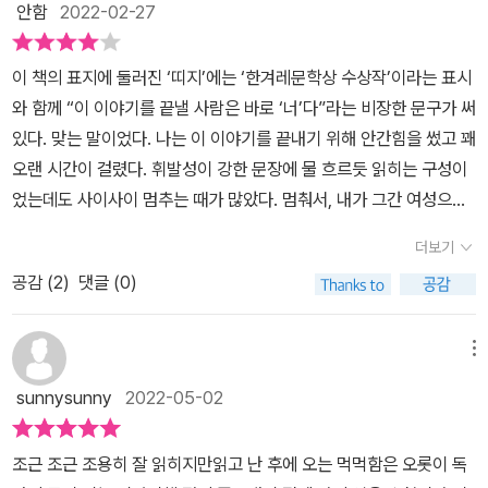
안함
2022-02-27
술자인 진아를 나락에서 허우적거리게만 만들지 않는 단아라는 여성
범죄는 범죄, 싫다면 싫은 줄 알아! 라고 발작처럼 소리 지르고 싶은
인물이 등장하고, 나중에 '다른 사람'보다는 '나'로 살아가는 모습을 보
기분은 섬세하게 고려된 요리조리 법망과 영리한 변호가 역겹다. 잠
이 책의 표지에 둘러진 ‘띠지’에는 ‘한겨레문학상 수상작’이라는 표시
인느 당찬 젊은이인 김이영, 서술자인 진아를 서술로 이끈 이진섭이
시 숨을 내 쉬고 나니 그 기막힌 순간마다 방어하고 거부하고 설득한
와 함께 “이 이야기를 끝낼 사람은 바로 ‘너’다”라는 비장한 문구가 써
라는 남성이 등장하지만 이들이 서술의 중심에 있지는 않다. 진아, 수
모든 분들의 노고가 뼈아프다. “수진이 생각하기에 강간은 단순했다.
있다. 맞는 말이었다. 나는 이 이야기를 끝내기 위해 안간힘을 썼고 꽤
진, 유리는 공통점이 있다. 이들이 겪은 일들이 그렇고 대응하는 방식
정말 쉽게 분류할 수 있었다. 피해자가 원하지 않았을 때 성관계를 하
오랜 시간이 걸렸다. 휘발성이 강한 문장에 물 흐르듯 읽히는 구성이
이 그렇다. 이들은 '나'보다는 '다른 사람'이 되고 싶어했다. 그렇게 자
는 것.”​​​​​​​ “페미니즘을 논하는 남자 교수들은 여성 인권까지 신경 쓰는
었는데도 사이사이 멈추는 때가 많았다. 멈춰서, 내가 그간 여성으로
신들의 '나'를 지우고 이 '나' 위에 '다른 사람'을 덧씌우려 했다. 물론
진보주의자로 통하지만, 여자 교수들이 페미니즘을 논하면 큰 그림을
서 겪어온 경험들과 내가 보고 들어온 여성들의 경험, 그 모든 것들을
성공하기도 한다. 수진은 언뜻 보면 성공한 삶을 사는 듯하다. 그렇지
보지 못하는 꼴 페미가 될 뿐이다.” 어쩌다 무엇도 변화시킬 수 없고
더보기
통째로 불러와 동시에 읽어야 했다. 이 소설 속 여성들이 현재 직면한
만 아니다. 수진은 지속적으로 '다른 사람'의 그림자 속에서 벗어나지
새로 만들 수 없는 혐오vs혐오의 대결이 다른 것들을 다 집어 삼킬 듯
공감 (
2
)
댓글 (0)
고통에 맞서서 봉인된 과거를 풀어헤치듯이, 소설은 독자에게도 노골
못하고 있다. 이 그림자를 벗어나지 못하는 한 수진은 겉으로 보이는
요란한 걸까. 댓글에서는 거칠 것 없이 폭력을 휘두르고, 여전히 좋은
적으로 그렇게 할 것을 요구하고 있다. 그리고 묻는다. 당신은 이들과
모습과는 다르게 '나'로 살아갈 수밖에 없다. 온전히 '다른 사람'이 되
이웃의 얼굴을 쓰고 살아가는 것일까. 오늘은 뭘 읽든 글이 죄다 사회
‘다른 사람’인가? 진공청소기가 빨아들인 기억 속으로 “그녀를 가장
지 못하고 '나'임을 의식하면서 전전긍긍하는 삶. 이런 삶에서는 '나'와
메뉴
과학식(?) 분풀이가 된다. 소설을 감상하고 문학을 만나는 법을 모두
경멸한 건 누구였던가. 여자들이었다. 자신은 하유리와 다르다며 마
비슷한 존재들을 배척할 수밖에 없다. 왜냐하면 이런 존재들은 '나'를
잊은 것처럼. (강화길 작가님 죄송합니다...) 뉴스를 모른 채 살고 싶
sunnysunny
2022-05-02
치 진실에 맞서는 듯 지껄이던 년들. 하유리와 다르다는 걸 자랑스러
'다른 사람'으로 살아가게 하는데 방해가 되기 때문이다. 그래서 이들
은데, 그러면 안 된다는 논리가 또 설득적이다. 견디고 기다리는 일을
워했지. 너희가 가장 악마들이었어. 너희는 다 똑같은 년들이야.”다
은 관계맺기에 실패한다. 바로 그들에게서 '나'를 보기 때문이고, 이런
못하는 시시한 깜냥이라 그렇다. 강화길 작가님의 이 작품에는 물론
조근 조근 조용히 잘 읽히지만읽고 난 후에 오는 먹먹함은 오롯이 독
똑같은 년들. 이건 소설 속 한 남성의 발화이다. 나 역시 빼도 박도 못
'나들'이 바로 자신을 나약한 존재, 삶을 힘들게 하는 존재라고 여기기
피해 상황이 자극적으로 나열되지 않는다. 피해자의 내면을 깊이 들