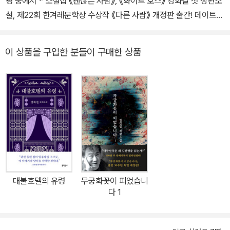
평 중에서 * 소설집 《괜찮은 사람》, 《화이트 호스》 강화길 첫 장편소
설, 제22회 한겨레문학상 수상작 《다른 사람》 개정판 출간! 데이트
폭력, 여성 혐오 범죄, 성폭력, 강간 등 한국 사회에서 여성에게 가해
지는 수많은 폭력의 형태를 날카롭고 집요하게 추적해온 강화길의 첫
이 상품을 구입한 분들이 구매한 상품
장편소설이자, 제22회 한겨레문학상 수상작인 《다른 사람》이 개정판
으로 다시 찾아온다. 2017년 출간 이후 “우리 이야기, 너의 이야기,
나의 이야기”라는, 독자들의 적극적 지지를 받아온 《다른 사람》은 그
로부터 5년이 흐른 지금도 그 의미가 건재한 페미니즘 소설의 대표작
이다. 단순 폭력을 넘어, N번방과 같은 디지털 성범죄가 만연한 오늘
날 사회 시스템 속에서 생존을 위해 치열하게 분투하는 여성들이 있
는 한, 소설 《다른 사람》은 언제나 그들 손에 들린 ‘최신형’ 무기가 된
다. 1996년 제정된 한겨레문학상은 박민규의 《삼미 슈퍼스타즈의
마지막 팬클럽》, 심윤경의 《나의 아름다운 정원》, 장강명의 《표백》,
대불호텔의 유령
무궁화꽃이 피었습니
박서련의 《체공녀 강주룡》, 서수진의 《코리안 티처》 등 한국문학의
다 1
새로운 지평을 열며 독자들의 꾸준한 사랑을 받아왔다. 그중 《다른 사
람》은 “심각한 사회 문제가 되는 데이트 폭력에 대한 강한 문제 제기