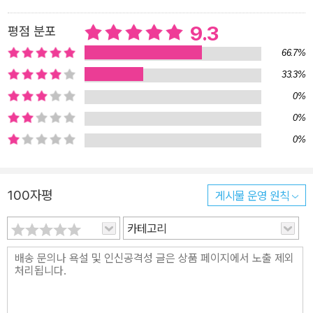
와 공포, 불안이자 여성끼리 주고받아야만 했던 외면과 상처이다. 늘
그렇듯이 여성으로서의 생존 서사에서 누구는 이겨내고, 누구는 좌절
9.3
평점 분포
하며, 누구는 죽고 만다. 소설의 끝에서 작가가 호명하는 ‘너’라는 단
66.7%
어는 우리가 잊었다고 믿고, 잊기 위해 애썼지만 여전히 무섭고 두려
33.3%
운 어떤 기억이자 진실 앞에 우리를 서게 한다. 이렇듯 무거운 주제의
0%
식에도 불구하고 소설은 의외로 담담하게 진행되는데 이는 작가의 문
체와 관련이 있다. 심사를 맡았던 정여울 작가는 이를 두고 “나는 강
0%
화길의 직접적이고 원시적인 문체가 좋다. 이리저리 세련되게 돌려
0%
말하지 않고, ‘전 이게 정말 싫어요’라고 외칠 줄 아는 담력과 뚝심이
좋다”고 평하기도 했다. 황현산 문학평론가 역시 “진정으로 심각한
100자평
게시물 운영 원칙
이야기를 하려는 사람은 글에서 힘을 빼야 한다”며, “소설 《다른 사
람》은 바로 그 점을 증명한다”고 평했다. “페미니즘의 최신형 무기”
카테고리
이야기를 끝낼 사람은 바로 ‘너’다 주인공 진아는 같은 회사 상사이기
도 한 남자친구로부터 몇 차례 폭행을 당한다. 견디다 못해 고소했고,
재판 끝에 가해자는 겨우 벌금 300만 원을 선고받는다. 이후에도 협
박이 계속되자 진아는 그 이야기를 인터넷 게시판에 올려 공론화했