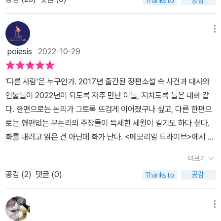
다. 욕망하는 피해자, 거짓말하는 피해자, 남들이 싫어하는 피해자..수
지만 온라인 상에서는 피해자를 두둔하는 댓글과 피해자는 비난하는
진과 그 남편 사이의 이야기가 훅 마무리되어 뭔가 급히 마감한 듯 아
댓글이 달린다. 그런데 그런 댓글들이 동등하게 달리지는 않는다. 동
쉬움.
메뉴
등하게 달리더라도 피해자의 눈길을 끄는 댓글은 피해자를 비난하는
댓글들이다. 그것이 비록 소수일지라도 피해자의 눈에는 그런 비난
poiesis
2022-10-29
댓글이 더 잘 들어온다. 잘 들어올 뿐만 아니라 피해자의 가슴에 비수
처럼 박힌다. 박혀서 빠지지 않는다. 그리고 피해자를 더욱 힘들게 한
'다른 사람'은 누구인가. 2017년 출간된 장편소설 속 사건과 대사와
다. (최근에 읽은 시, 이소호가 쓴 '누구나의 어제 그리고 오늘 혹은
인물들이 2022년이 되도록 자주 만난 이들, 지치도록 들은 대화 같
내일'을 보라.) 이런 전개는 상투적이다. 이런 피해자가 비난 댓글을
다. 한편으로는 논의가 그토록 뜨겁게 이어졌구나 싶고, 다른 한편으
극복하고 자신을 찾아가는 과정, 자신 속에 있는 또 다른 자신을 찾아
로는 형편없는 무논리의 주장들이 득세한 세월이 길기도 하다 싶다.
가는 과정으로 '다른 사람'을 생각한다면 이 소설은 힘을 잃을 것이
화를 내려고 읽은 건 아닌데 화가 난다. <메모리얼 드라이브>에서 서
다. 소설은 여기서 한 발 더 나아간다. 인물들이 한 명이 아니라 여러
술자가 한 명이었다면 이 작품에서는 누구 할 것 없이 모두 생존자로
더보기
명이 얽히고 설킨 관계로 맺어진다. 소설에 등장하는 주요 여성 인물
느껴진다. 결과적으로 피해의 정도는 다르다고 해도, 반응도 이후의
로 진아, 수진, 유리가 있고, 이들과는 다른 사람이라고 할 수 있는 이
공감 (
2
)
댓글 (0)
삶(혹은 삶의 중단)의 형태도 다르다고 해도. 플로깅 - 의지적인 것
강현이 등장한다. (이 이강현은 생물학적인 성별로는 여성이지만 삶
은 아니고 산책 때마다 눈에 띄는 걸 조금 줍는다 - 을 할 때마다 생각
의 양태로 보면 이 소설에서 말하는 '다른 사람'이라고 할 수 있다) 여
없이 쓰레기 줍는 행위에만 집중하자고 결심하지만, 현존하는 교육과
메뉴
기에 남성 인물로는 류현규와 김동희가 등장한다. 물론 이 소설의 서
문명의 무용함을 자꾸 떠올리게 된다. 그와 유사하게 폭력은 폭력,