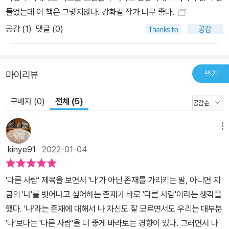
가진 유리, 안진 유지의 아들로 모든 걸 갖춘 현규, 성공에 대한 욕망
들었는데 이 책은 그렇지않다. 강화길 작가 너무 좋다.
으로 권력 앞에 조아릴 줄 아는 동희. 소설은 이들 네 명 사이에 일어
공감 (
1
)
댓글 (0)
났던 일들이 각자의 입장에서 서술되며 씨줄 날줄로 엮여나간다. 각
장마다 달라지는 화자를 쫓아가며 퍼즐 맞추듯 사건의 중심으로 다가
가게 된다. 진아는 친구가 되고 싶다는 유리를 애써 모른 척하고 도와
달라는 마지막 요청까지 외면한다. 그리고 ‘다른 사람’이 되기 위해 안
쓰기
마이리뷰
진을 떠난다. 그로부터 며칠 후 유리가 교통사고로 사망했다는 이야
기를 듣는다. 안진에 내려가 글을 올린 당사자를 추적하는 과정에서
구매자 (0)
전체 (5)
진아는 뜻밖에 유리와 수진, 그리고 자신에 얽힌 진실과 마주한다. 그
리고, 자신을 비롯해 주위의 모두가 유리의 죽음으로부터 자유로울
메뉴
수 없음을 알게 된다. 이렇게 진아는 버리고 싶었던 과거를 되새기는
kinye91
2022-01-04
동안 현재를 해결할 실마리를 찾는다. 누구도 함부로 대할 수 없는 사
람, 상처받지 않고 겁먹지 않는 사람, 그야말로 ‘다른 사람’이 되기 위
'다른 사람' 제목을 보면서 '나'가 아닌 존재를 가리키는 말, 아니면 지
해 홀로 몸부림치는 것으로는 결코 문제가 해결될 수 없음을, 도와달
금의 '나'를 벗어나고 싶어하는 존재가 바로 '다른 사람'이라는 생각을
라는 목소리에 귀 기울이고 손 내밀 때 마침내 이야기가 끝날 수 있음
했다. '나'라는 존재에 대해서 나 자신도 잘 모르면서도 우리는 대부분
을 진아는 뒤늦게 깨닫는다. 평론가 정홍수는 이 소설이 불안하고 불
'나'보다는 '다른 사람'을 더 좋게 바라보는 경향이 있다. 그러면서 나