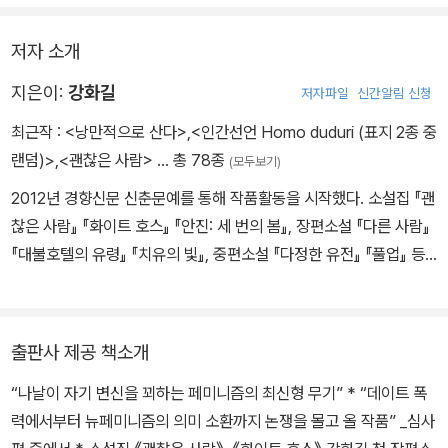
라고 불리기도 했다. 내 생각과 의지와 저지른 일보다 아주 쉽고 간단
그래, 뭐부터 하고 싶냐?
쟁을 몰고 올 작품이다.
하게.
저자 소개
지난 시간을 모두 분노로 기억하지는 않는다. 하지만 싸워야 할 때 제
33/241
대로 싸우지 못한 기억은 종내 스스로를 미워하게 만든다. 부디 삶의
지은이:
강화길
저자파일
신간알림 신청
후배들은, 생물학적 동일성을 넘어선 상처와 경험의 공유자들은 나와
최근작 :
<낭만적으로 산다>
,
<인간선언 Homo duduri (표지 2종 중
다르기를 바란다. 당선작 《다른 사람》에 대한 기대는 그로부터 비롯
랜덤)>
,
<괜찮은 사람>
… 총 78종
(모두보기)
된다.
2012년 경향신문 신춘문예를 통해 작품활동을 시작했다. 소설집 『괜
찮은 사람』 『화이트 호스』 『안진: 세 번의 봄』, 장편소설 『다른 사람』
『대불호텔의 유령』 『치유의 빛』, 중편소설 『다정한 유전』 『풀업』 등
이 있다. 한겨레문학상, 구상문학상 젊은작가상, 2017 젊은작가상, 2
020 젊은작가상 대상, 백신애문학상, 유심상, 2025 김승옥문학상
우수상을 수상했다.
출판사 제공 책소개
“나날이 자기 변신을 꾀하는 페미니즘의 최신형 무기” * “데이트 폭
력에서부터 뉴페미니즘의 의미 소환까지 논쟁을 몰고 올 작품” _심사