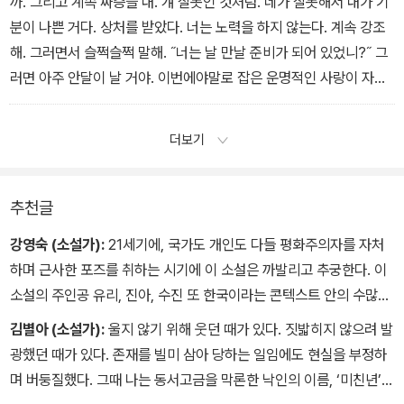
까. 그리고 계속 짜증을 내. 걔 잘못인 것처럼. 네가 잘못해서 내가 기
거야. 아 다르고 어 다른 거지. 진아 씨가 거짓말을 한다는 게 아니라,
분이 나쁜 거다. 상처를 받았다. 너는 노력을 하지 않는다. 계속 강조
회사에 진아 씨가 이 팀장을 이용한다는 소문이 나 있었다는 거야. 중
해. 그러면서 슬쩍슬쩍 말해. ˝너는 날 만날 준비가 되어 있었니?˝ 그
요한 건 그거야.
러면 아주 안달이 날 거야. 이번에야말로 잡은 운명적인 사랑이 자기
잘못 때문에 또 사라질까 봐 환장을 할 거라고. 절대 선택권을 주지
20/241
마. 네가 주도권을 쥐고 흔드는 거야. 걔가 마음에 안 들면 언제든지
더보기
떠날 수 있지만, 한때 진심으로 사랑했던 마음 때문에 의리를 지키는
거라는 식으로 말해. 물론 걔가 널 원망할 수도 있어. 따질 수도 있지.
어떻게 사람이 그렇게 변하냐고. 그럼 말해줘. ˝처음부터 잘 알아보지
추천글
도 않은 건 바로 너라고. 네가 나를 좋아해서 그런 거잖아?˝ 중요한
강영숙 (소설가):
21세기에, 국가도 개인도 다들 평화주의자를 자처
건 걔한테 계속 틀렸다고 말하는 거야. 절대 어떤 의견도 인정해주지
하며 근사한 포즈를 취하는 시기에 이 소설은 까발리고 추궁한다. 이
마. 그러면 더 인정받으려 노력하고 네 눈치를 볼 거야. 그때마다 슬쩍
소설의 주인공 유리, 진아, 수진 또 한국이라는 콘텍스트 안의 수많은
틈을 보여줘. 네가 어떻게 하느냐에 따라 그 진실된 사랑이 돌아올 수
‘괄호’ 속의 여성들이 외친다. “강간당하느니 차라리 강간하는 인간이
김별아 (소설가):
울지 않기 위해 웃던 때가 있다. 짓밟히지 않으려 발
있다고. 그럼 끝이야.
되고 말겠다”고. “그를 강간하고 싶었다”고. 텍스트를 뚫고 올라오는
광했던 때가 있다. 존재를 빌미 삼아 당하는 일임에도 현실을 부정하
헤어지기 전까지 너는 걔를 네 마음대로 할 수 있어. 걔는 네가 원하는
목소리를 듣는 순간 나의 내면이 무너지는 것을 느꼈다. ‘다른 사람’이
며 버둥질했다. 그때 나는 동서고금을 막론한 낙인의 이름, ‘미친년’이
건 다 해줄 거야.
되고 싶다는 이 여성들에게 평화주의자들은 뭐라고 말할 것인가. 논