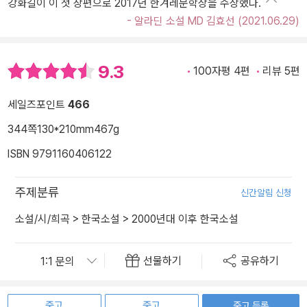
강화길이 이 첫 장편으로 2017년 한겨레문학상을 수상했다.
- 알라딘 소설 MD 김효선 (2021.06.29)
9.3
100자평 4편
리뷰 5편
세일즈포인트
466
344쪽
130*210mm
467g
ISBN 9791160406122
주제분류
신간알림 신청
소설/시/희곡
>
한국소설
>
2000년대 이후 한국소설
선물하기
공유하기
중고
중고
중고 등록