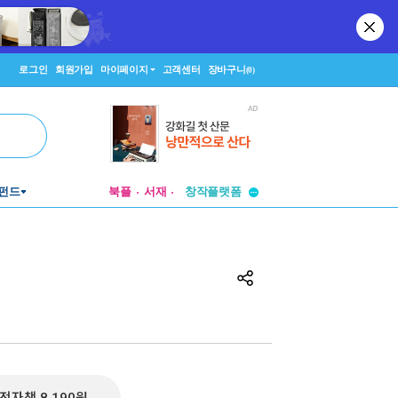
로그인
회원가입
마이페이지
고객센터
장바구니
(0)
투비컨티뉴드
펀드
북플
서재
창작플랫폼
투비컨티뉴드