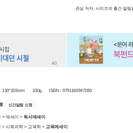
관심 저자, 시리즈의 출간 알
130*203mm
330g
ISBN : 9791160947083
류
신간알림 신청
서
>
에세이
>
독서에세이
서
>
사회과학
>
교육학
>
교육에세이