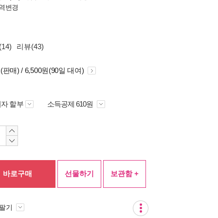
역변경
14)
리뷰(43)
원(판매) / 6,500원(90일 대여)
자 할부
소득공제 610원
바로구매
선물하기
보관함 +
 팔기