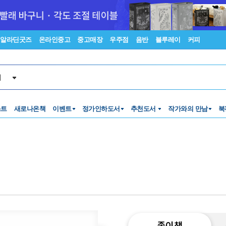
알라딘굿즈
온라인중고
중고매장
우주점
음반
블루레이
커피
서
스트
새로나온책
이벤트
정가인하도서
추천도서
작가와의 만남
북
종이책