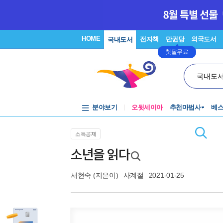
HOME
전자책
만권당
외국도서
국내도서
첫달무료
국내도
분야보기
오뒷세이아
추천마법사
베
소득공제
소년을 읽다
서현숙
(지은이)
사계절
2021-01-25