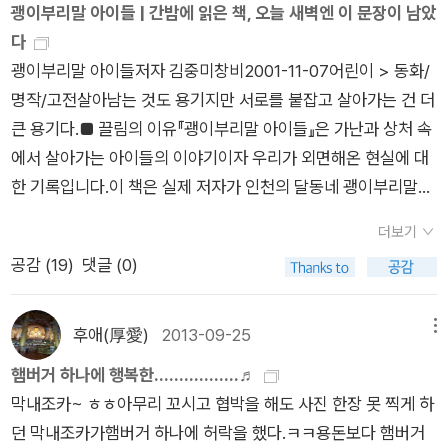
서 만들어진 이 동네는 인천에서 가장 오래된 빈민 지역이다.저자
은 몰랐을겁니다. 그리고 쉬운 말로 망각이라는 것이 있어서 자주
괭이부리말 아이들 | 간밤에 읽은 책, 오늘 새벽엔 이 문장이 남았
인 김중미 작가는 1987년부터 괭이부리말에서 살며 지역운동을
없던것처럼 지내게 되는데 그 일침으로 김선생님과의 조우를 택
다
해왔고, 지금은 그곳에서 공부방을 운영한 경험을 바탕으로 이 소
하게 했나봐요. 이리 따스한 글인 줄 알았으면,진작 만날 것을 하
괭이부리말 아이들저자 김중미창비2001-11-07어린이 > 동화/
설을썼다. 가난한 달동네의 아이들인 숙자,숙희 쌍둥이 자매와 친
는 후회가 밀려듭니다.정이 있어서, 사람 사는 냄새가 나서, 사람
명작/고전살아남는 것도 용기지만 서로를 붙잡고 살아가는 건 더
구인 동준이를 중심으로 이야기가 펼쳐진다.대부분 결손가정의
이 비로소 사람이 되는 이야기이기에 가슴 그 어디선가에서 가난
큰 용기다.■ 끌림의 이유『괭이부리말 아이들』은 가난과 상처 속
아이들이지만 서로가 서로를 챙겨주고 마을에서 자란 젊은 청년
이 결코 부끄럽지 않다고 떳떳이 얘기할 수 있는용기가 생기게하
에서 살아가는 아이들의 이야기이자 우리가 외면해온 현실에 대
이 갈곳 없는 아이들을 거두는 장면에서 코끝이 찡해지는 뭉클함
는글이었습니다.왜 이리 자판을 대하니 생각이 모두 사라지려고
한 기록입니다.이 책은 실제 저자가 인천의 달동네 괭이부리말에
이 느껴진다. 경제적으로 어려움 없이 자라는 아이들한테 우리 주
만 하는지 모르겠어요. 봄이지만 사람의 훈기가 다시금 그리워지
서 자원활동가로 살며 만난 아이들의 삶을 바탕으로 이 소설을 썼
더보기
변에 실제로 벌어지는 이런 이야기를 알려준다면 측은지심을 키
는 책이었습니다. 아이들과 가난에 대해 부끄럽지 않게 이야기를
습니다.버려지고, 떠밀리고, 혼자가 된 아이들이 서로를 보듬으며
공감 (
19
)
댓글 (0)
워 이 사회가 조금이라도 나아지는데 기여하지 않을까 싶다. 책이
나눌 수 있어서 행복했습니다. 선생님의 해 맑은 웃음처럼 따스한
버텨내는 모습은 동화의 울타리를 넘어섭니다.삶의 벼랑 끝에서
나온지 시간이 제법 지났지만 요즘 같은 각박한 시대에 더욱 읽을
책이었습니다.
도 웃음을 잃지 않으려는 아이들 그리고 그 웃음을 지키기 위해
만한 소설이다. 소설의 완성도를 떠나서 추천드린다.
함께 애쓰는 어른들의 모습은 사람이 사람에게 줄 수 있는 마지막
후애(厚愛)
2013-09-25
메뉴
온기가 무엇인지 깊은 깨달음을 안겨줍니다.■ 간밤의 단상중학
햄버거 하나에 행복한.................♬
교에 막 입학했을 무렵, 친한 이모가 서너 권의 책을 예쁘게 포장
막내조카~ ㅎㅎ아무리 꼬시고 협박을 해도 사진 한장 못 찍게 하
해 엄마에게 보내주셨습니다.그중 한 권이 바로 『괭이부리말 아
던 막내조카가햄버거 하나에 허락을 했다.ㅋㅋ용돈보다 햄버거
이들』이었죠.「깜둥바가지 아줌마」를 읽고 펑펑 울었던 이후, 책