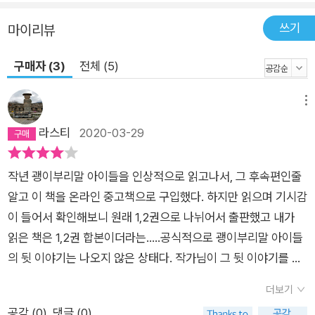
쓰기
마이리뷰
구매자 (3)
전체 (5)
메뉴
라스티
2020-03-29
작년 괭이부리말 아이들을 인상적으로 읽고나서, 그 후속편인줄
알고 이 책을 온라인 중고책으로 구입했다. 하지만 읽으며 기시감
이 들어서 확인해보니 원래 1,2권으로 나뉘어서 출판했고 내가
읽은 책은 1,2권 합본이더라는.....공식적으로 괭이부리말 아이들
의 뒷 이야기는 나오지 않은 상태다. 작가님이 그 뒷 이야기를 써
주셨으면 좋겠다는 심정으로 글을 올려본다.기억을 떠올리며 다
더보기
시 읽어도 이 소설은 참 성실하고 정성을 들여서 쓴 작품이란걸
공감 (
0
)
댓글 (0)