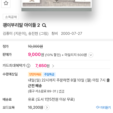
소득공제
괭이부리말 아이들 2
김중미
(지은이),
송진헌
(그림)
창비
2000-07-27
정가
10,000원
9,000
판매가
원
(10% 할인) +
마일리지 500원
7,650
카드최대혜택가
원
수령예상일
양탄자배송
주말특급
내일(일) 22시까지 주문하면 8월 10일 (월) 아침 7시
출
근전 배송
(중구 서소문로 89-31 )
변경
배송료
유료 (도서 1만5천원 이상 무료)
오디오북
16,200원
미리듣기