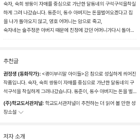
살을 가득 품은 식구들의 얼굴을생각하니 힘이 솟는 것 같았다.
숙자, 숙희 쌍둥이 자매를 중심으로 가난한 달동네의 구석구석을착실
나온 영호의 모습이다. 처음에는 이런 곳에 아이들을 남겨둘 수 없다
하게 그려 나갔습니다. 동준이, 동수 아버지는 돈을벌어오겠다고 집
는 조그마한 의협심으로 출발했던 영호의 아주 작은 발걸음은 조금씩
을 나가 돌아오지 않고, 영호 어머니는 암으로 죽고,
우울하던 아이들의 마음을 훈풍으로 열어간다. 하지만 사람한테 입은
숙자네는 술주정꾼 아버지 때문에 친정에 갔던 어머니가다시 돌아왔
상처는 아주 큰가보다. 그것이 누구보다 친한 혈육일 때는 더욱더. 동
지만 아버지가 공사판에서 처참하게 죽습니다.
수, 숙자, 숙희, 명환이는 영호의 인정에 그대로 몸을 맡기지만, 동준
재개발로 집을 잃고 갈 곳을 잃은 사람들 ….. 『괭이부리말 아이들은
이는 여간해서 마음을 보이지 않는다. 다시 상처입기 싫은 까닭이다.
경제 성장의 뒤안길로 밀려난 힘없는 사람들 모두의 이야기입니다.
작가는 서두르지 않는다. 오랜 공부방 생활을 토대로 닫혀진 아이의
추천글
- 권정생 동화 작가
마음 열기가 어렵다는 것을 몸으로 깨달은 때문일까. 동준이와 영호
권정생 (동화작가):
<괭이부리말 아이들>은 참으로 성실하게 씌어진
의 지리멸렬한 신경전은 계속되지만 손해를 보더라도 아이들을 떠나
작품입니다. 숙자, 숙희 쌍둥이 자매를 중심으로 가난한 달동네의 구
지 않는 영호에게 동준이는 마음을 조금씩 열어간다. 그런데 작가는
석구석을 착실하게 그려나갔습니다. 동준이, 동수 아버지는 돈을 벌
누구보다 괭이부리말을 증오했던 명희의 변화하는 모습을 동준이의
어오겠다고 집을 나가 돌아오지 않고, 영호 어머니는 암으로 죽고, 숙
(주)학교도서관저널:
학교도서관저널이 추천하는 더 읽어 볼 만한 성
마음열림과 한 이음새로 묶어놓는다. 동준이와의 상담을 계기로 '선
자네는 술주정꾼 아버지 때문에 친정에 갔던 어머니가 다시 돌아왔지
장소설
생'이라는 이름에 명희는 깊은 고민을 갖게 되고, 결국 동준과의 대화
만 아버지가 공사판에서 처참하게 죽습니다. 재개발로 집을 잃고 갈
를 통해서 동준이와 함께 명희도 서서히 변해간다. 경멸하던 괭이부
곳을 잃은 사람들...<괭이부리말 아이들>은 경제 성장의 뒤안길로 밀
리말 아이들을 조금씩 마음에 받아들이는 연습을 해가는 것이다. 동
려난 힘없는 사람들 모두의 이야기입니다. - 권정생(동화작가)
저자 소개
준이 역시 본드와 허탈함에서 벗어나 기술을 배우면서 희망 품는 법