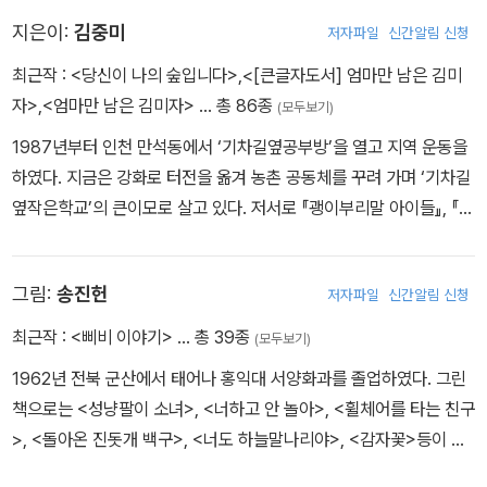
을 배워간다. 사람관계가 가져온 따뜻함에 다시 눈물이 맺힌다. 나이
지은이:
김중미
저자파일
신간알림 신청
에 맞게 어리광도 부리고 싶었다고 울먹이며 이야기하는 숙자처럼 사
최근작 :
<당신이 나의 숲입니다>
,
<[큰글자도서] 엄마만 남은 김미
실 괭이부리말 아이들 가슴에는 누구보다도 사랑받고 싶어하는 열망
자>
,
<엄마만 남은 김미자>
… 총 86종
(모두보기)
이 가득 차 있다. 하지만 현실이 너무나 차갑고 척박해서 아이들의 열
1987년부터 인천 만석동에서 ‘기차길옆공부방’을 열고 지역 운동을
망은 저 공장 매연에 사라져버리거나, 선생들의 포기 속에 차갑게 식
하였다. 지금은 강화로 터전을 옮겨 농촌 공동체를 꾸려 가며 ‘기차길
어간다. 그럼 작가는 이 동화를 통해 무엇을 말하고 싶었던 것일까?
옆작은학교’의 큰이모로 살고 있다. 저서로 『괭이부리말 아이들』, 『꽃
영호처럼 사람을 놓지 않는 그런 따뜻함과 성실함 속에 아이들을 구
섬 고양이』, 『느티나무 수호대』, 『모두 깜언』, 『그날, 고양이가 내게로
원해달라
- 유여종 (2000-08-14)
왔다』, 『곁에 있다는 것』, 『꽃은 많을수록 좋다』 등이 있다.
그림:
송진헌
저자파일
신간알림 신청
최근작 :
<삐비 이야기>
… 총 39종
(모두보기)
1962년 전북 군산에서 태어나 홍익대 서양화과를 졸업하였다. 그린
책으로는 <성냥팔이 소녀>, <너하고 안 놀아>, <휠체어를 타는 친구
>, <돌아온 진돗개 백구>, <너도 하늘말나리야>, <감자꽃>등이 있
다. 경기도 파주에 살면서 좋은 그림을 그리기 위해 애쓰고 있다.