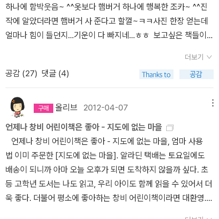
하나에 함박웃음~ ^^옷보다 햄버거 하나에 행복한 조카~ ^^진
한 권에 이렇게까지 울어본 건 그때가 처음이었습니다.책장을 덮
작에 알았더라면 햄버거 사 준다고 할껄~ㅋㅋ사진 한장 얻는데
었을 땐 이미 두 눈이 벌겋게 달아올라 있었고 그 순간 저는 「깜둥
얼마나 힘이 들던지...기운이 다 빠지네...ㅎㅎ 보고싶은 책들이
바가지 아줌마」에 이어 이 책이 준 울림으로 언젠가 독자의 마음
있어서 올려본다.^^김중미 작가님 책들인데 나중에 꼭 볼 수 있
을 울릴 소설을 꼭 쓰겠다고 다짐했습니다.책 속의 아이들은 누구
더보기
음 좋겠다. 여기까지가 내가 보고싶은 책들
하나 평탄한 삶을 살아본 적이 없습니다.부모의 부재와 폭력, 가
공감 (
27
)
댓글 (4)
~ 다음은 이금이 작가님의 책들이다. 여기까지
난은 그들에게 일상의 일부였습니다.그럼에도 불안정한 하루 속
가 내가 보고싶은 책들~내가 책 욕심을 너무 많이 내는 건 아닌
에서 서로의 버팀목이 되어주며 묘하게 단단함을 잃지 않았습니
지 모르겠다.^^;;그렇다고 당장 구매서 보는 것도 아닌데...ㅎㅎ
올리브
2012-04-07
메뉴
다.그들은 함께 밥을 먹고 싸우고 다시 화해하며 스스로 가족이라
언제나 창비 어린이책은 좋아 - 지도에 없는 마을
는 울타리를 만들어냅니다.그 울타리는 피로 맺어진 관계보다 더
언제나 창비 어린이책은 좋아 - 지도에 없는 마을, 엄마 사용
끈끈하고 더 견고합니다.읽는 동안 마음이 무겁다가도 그 무게 한
법 이미 주문한 [지도에 없는 마을]. 알라딘 택배는 토요일에도
가운데서 불쑥 반짝이는 웃음을 발견하면 울컥하게 됩니다.아이
배송이 되니까 아마 오늘 오후가 되면 도착하지 않을까 싶다. 초
들의 용기는 거창하지 않았습니다.그저 오늘 하루를 살아내는 것,
등 고학년 도서는 나도 읽고, 우리 아이도 함께 읽을 수 있어서 더
그것이 전부이자 전부였습니다.이 이야기는 아이들만의 이야기
욱 좋다. 더불어 평소에 좋아하는 창비 어린이책이라면 대환영.
가 아니라 어른인 우리 모두의 이야기일지도 모릅니다.세상 한켠
게다가 이번엔 리뷰대회라니 나도 아이도 함께 참여해보련다.
에서 보이지 않는 싸움을 이어가는 사람들, 그들이 다시 일어설