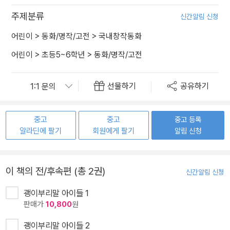
주제분류
신간알림 신청
어린이
>
동화/명작/고전
>
국내창작동화
어린이
>
초등5~6학년
>
동화/명작/고전
선물하기
공유하기
중고
중고
중고 등록
알라딘에 팔기
회원에게 팔기
알림 신청
이 책의 전/후속편 (총 2권)
신간알림 신청
괭이부리말 아이들 1
판매가
10,800
원
괭이부리말 아이들 2