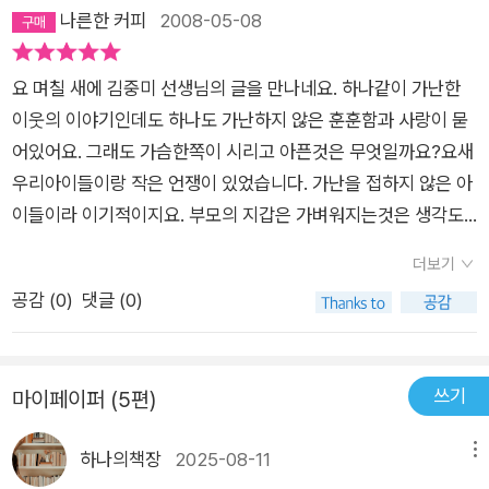
금은 어떤 모습들을 하고 있을까 한참 생각해보는 시간이 되었다.
나른한 커피
2008-05-08
방법도 마땅치 않다.보수를 중심으로 뭉친 기득권 세력의 영도하
영호와 같은 든든한 울타리가 개인이 아닌 사회전체가 되줄 수는
에 태극기를 흔드는 가난한 사람들은 그나마 먹고 살 돈이 있기에
없는걸까?밖으로만 화려함만 내세울게 아니라 안으로 끌어안는
저 짓을 하고 있다. 하지만 움직이지도 못하거나 하루 벌어 먹고
요 며칠 새에 김중미 선생님의 글을 만나네요. 하나같이 가난한
여유를 지켜줌이 우리 어른들이 해야할 의무가 아닐까요? 마지
살기 힘든 사람들은 어떻게 할것인가? 아울러 달동네와 같은 빈
이웃의 이야기인데도 하나도 가난하지 않은 훈훈함과 사랑이 묻
막 장면에 묘사된 봄햇살이 괭이부리말 가득히 퍼져나가길.....
민촌에 사는 젊은 부모들과 아이들은 자기들이 구조적으로 어떤
어있어요. 그래도 가슴한쪽이 시리고 아픈것은 무엇일까요?요새
상황에 놓여있는지 깨닫지 못한채 그냥 힘들게 연명하고 있는게
우리아이들이랑 작은 언쟁이 있었습니다. 가난을 접하지 않은 아
현실이다.이 상황을 어떻게 타개할것인가? 측은지심을 바탕으로
이들이라 이기적이지요. 부모의 지갑은 가벼워지는것은 생각도
부의 재분배와 소득의 성장이 이뤄지지 않는다면 우리나라는 장
않고 제 욕심만 채우려는 아이들이 너무 야속해서 혼내주었습니
더보기
차 구조적으로 심각한 대립 상태에 놓이거나 아님 희망없는 80
다. 60년대 후반에 태어난 저역시도 그리 넉넉하지 않은 삶을 살
공감 (
0
)
댓글 (0)
프로의 민중이 귀족들을 떠 받치는 사회를 맞이하게 될것이다. 이
았지만 요즘 물질 문명속에서 자란 아이들이고 둘밖에 되지 않으
런 상황에서 어려운 사람들의 상황을 조금이나마 이해하려면 이
니 요즘 부모들처럼 왠만한것은 요구하는대로 해 주었던것이 원
런 책들이 많이 읽혀져야 된다는 생각이다.2001년 11월에 방송
인이지요. 그래서 일까요?아이들을 나무라면서 제 자신을 많이
쓰기
마이페이퍼 (5편)
을 시작한 MBC의 느낌표에서 첫번째로 추천된 소설이다. 제목
반성하고 있던 시기에 선생님의 글을 만나서 아이들과 공감대를
인 괭이부리말은 실제 존재하는 지역의 명칭으로, 인천 만석동 달
형성하며 이야기를 나누었더니 쉽게 물꼬가 터지더군요. 사실 내
하나의책장
2025-08-11
메뉴
동네의 별칭이다. 6.25 전쟁 직후 가난한 피난민들이 모여 살면
가 접하지않으면 가난이라는 것이,없다는 것이 이리 힘든것인 줄