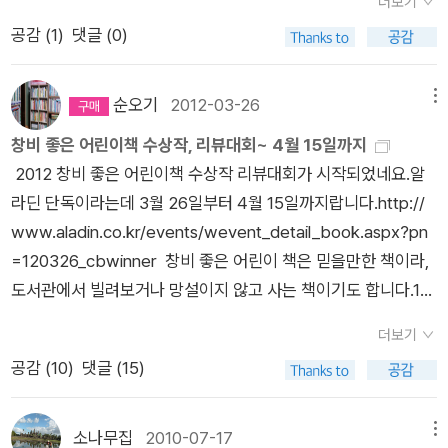
더보기
[지도에 없는 마을] 뿐 아니라 저학년 도서인 [엄마 사용법]도 무
수 있도록 붙잡아주는 힘은 거창한 제도나 정책이 아니라 결국 한
공감 (
1
)
댓글 (0)
척이나 끌린다. 난 절대로 마마보이로 기르고 싶지 않지만, 세상
사람의 진심일지도 모릅니다.그리고 그 진심이야말로, 우리가 잃
에서 엄마가 가장 좋다는 아들을 두고있는지라 과연 이 책엔 어떤
지 말아야 할 마지막 울타리일 것입니다.■ 건넴의 대상청소년 문
내용이 담겨있을까 너무나 궁금하다. 이왕이면 [아들 사용법]과
학을 통해 사회문제를 마주하고 싶은 분에게사람 사이의 온기, 연
순오기
2012-03-26
메뉴
같은 책도 나오면 좋겠다는 생각이 든다. - 요즘 서서히 사춘기
대의 힘을 느끼고 싶은 분에게현실 속 이야기에서 희망을 발견하
창비 좋은 어린이책 수상작, 리뷰대회~ 4월 15일까지
(?)에 접어드는지 약간의 반항 아닌 반항을 하기도 하는 우리 아
고 싶은 분에게♥어떻게 읽으셨나요?이 책을 읽고 마음에 남으
2012 창비 좋은 어린이책 수상작 리뷰대회가 시작되었네요.알
들. ㅋㅋ 지도에 없는 마을 최양선 지음, 오정택 그림 / 창비(창
셨다면 공감(♥)과 댓글로 나눠주세요.당신의 감상이 더해지면
라딘 단독이라는데 3월 26일부터 4월 15일까지랍니다.http://
작과비평사) / 2012년 3월 엄마 사용법 김성진 지음, 김중석
이 공간은 조금 더 깊고 따뜻해질 거예요.
www.aladin.co.kr/events/wevent_detail_book.aspx?pn
그림 / 창비(창작과비평사) / 2012년 3월 우리 아
=120326_cbwinner 창비 좋은 어린이 책은 믿을만한 책이라,
이 어릴 적에 읽었던 소나기밥 공주랑 이상한 열쇠고리는 지금도
도서관에서 빌려보거나 망설이지 않고 사는 책이기도 합니다.1회
생각이 난다. 아마 그 때가 우리 아이 갓 초등학교 입학했을 때였
부터 5회 수상작 중에서는 3회 수상작인 <가만 있어도 웃는 눈>
던 것 같은데.... 초등 저학년 동화가 어떠해야하는지 알려주는
더보기
만 아직 못 읽었네요. 6회부터 10회 수상작 중에서는 <후
책이라고 좋은 평가를 받았던 책.그리고 이제 우리 아이가 자라서
공감 (
10
)
댓글 (15)
박나무 우리집>과 <지엠오 아이>를 못 읽었고... 11회부
읽을 수 있는 [초정리 편지]와 [괭이부리말 아이들]도 무척이나
터 15회 수상작 중에서는 <잃어버린 일기장>과 <무지막지 공주
반갑니다. 얼른 책이 도착해서 읽고, 리뷰도 올리고 싶다. 더불어
의 모험>을 못 읽었네요. 16회 수상작은 아직 구경도 못했
소나무집
2010-07-17
메뉴