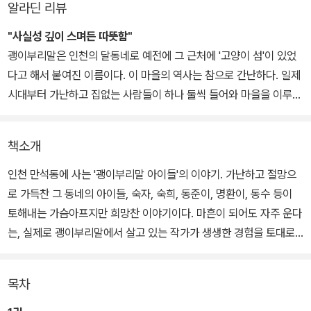
알라딘 리뷰
"사실성 깊이 스며든 따뜻함"
괭이부리말은 인천의 달동네로 예전에 그 근처에 '고양이 섬'이 있었
다고 해서 붙여진 이름이다. 이 마을의 역사는 참으로 간난하다. 일제
시대부터 가난하고 집없는 사람들이 하나 둘씩 들어와 마을을 이루고
살았고, 6.25때는 피난민들이, 산업화시기에는 농촌에서 몸하나 믿
고 올라온 사람들이 모여 살았다. 단 한 번도 윤기가 흐르거나 풍요로
책소개
웠던 적이 없는 괭이부리말, 그곳에도 어린이들이 산다. 아이들은 대
체로 우울하게 보인다. 한참 까불어야 할 숙희.숙자 자매도 그렇다. 하
인천 만석동에 사는 '괭이부리말 아이들'의 이야기. 가난하고 절망으
긴 빚때문에 엄마가 집을 나가고, 아버지는 매일 술에 취해 들어오시
로 가득찬 그 동네의 아이들, 숙자, 숙희, 동준이, 명환이, 동수 등이
는데 무엇이 즐겁겠는가. 둘은 오늘도 취한 아버지를 피해 친구집에
토해내는 가슴아프지만 희망찬 이야기이다. 마흔이 되어도 자주 운다
서 라면을 끓여 먹으며 시간을 보내고 있다. 동준이와 동수. 이 아이들
는, 실제로 괭이부리말에서 살고 있는 작가가 생생한 경험을 토대로
은 숙자네보다 더 비참하다. 어머니가 집을 나간지는 한참되었고, 얼
가난한 달동네의 모습을 그려내고 있다. 제4회 '좋은 어린이 책' 원고
마 전에 아버지마저 돈벌겠다며 집을 나갔기 때문이다. 이제 막 고등
공모 창작부문 대상 수상작이다.
목차
학생이 된 동준이는 얼마전까지 선생님 말씀 잘듣던 '착한 학생'의 모
습을 완전히 버려버렸다. 어린 동생만 자기에게 남겨두고 간 부모에