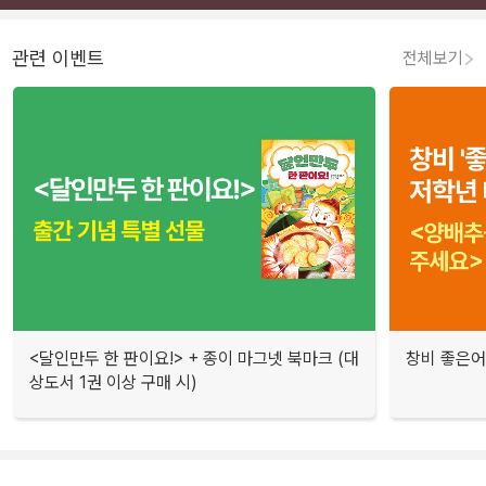
관련 이벤트
전체보기
<달인만두 한 판이요!> + 종이 마그넷 북마크 (대
창비 좋은어
상도서 1권 이상 구매 시)