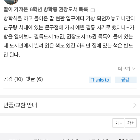
이제 우리 아이에게도 자신의 블로그에서 리뷰를 써서 올리라고
는데... 저학년 고학년 대상 도서를 구분하여, 대상 1명은 창비 어
딸이 가져온 6학년 방학중 권장도서 목록
해야겠다.
린이책 30권~ 와우!!우수상 1명은 창비 어린이 책 11권장려상 3
방학식을 하고 돌아온 딸 현관 입구에다 가방 휙던져놓고 나간다.
명은 창비 어린이 책 3권~~~ 이 정도면 괜찮지 않나요? 리뷰대
친구랑 시내에 있는 문구점에 가서 예쁜 필통 사기로 했다나~가
회 행사를 스크랩하고 댓글을 남기면 추첨해서 10명에게 역대 수
방을 열어보니 필독도서 15권, 권장도서 15권 목록이 들어 있는
상작 가운데 희망 도서 한 권을 준다니.... 홍보도 하시고요.^^ 접
데 도서관에서 빌려 읽은 책도 있긴 하지만 집에 있는 책은 반도
힌 부분 펼치기 ▼ 펼친 부분 접기 ▲
안 된다.
더보기
공감 (
10
)
댓글 (6)
반품/교환 안내