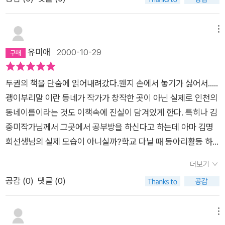
알 수 있었다. 빈부의 격차가 확대되고, 세습되면서 겉보기만 화
려한 선진국으로 나아가고 있는 한국의 현실에서 이렇게 살아가
는 사람들도 있다는 현실을 파악하고 긍휼지심을 가져주기를 간
메뉴
절히 기대해본다.혹시나 나처럼 착각하지 말라는 차원에서 글을
유미애
2000-10-29
올려본다. 마무리는 쑥스럽지만 다시 한 번 추천하는 의미로 전에
올렸던 리뷰를 끄적 끄적..˝얼마 전 맹자에 관한 책을 읽으며 인간
두권의 책을 단숨에 읽어내려갔다.웬지 손에서 놓기가 싫어서.....
의 사단에 다시 한 번 곰씹어보는 계기를 가졌다. 인의예지를 중
괭이부리말 이란 동네가 작가가 창작한 곳이 아닌 실제로 인천의
심으로 측은히 여기는 마음[인=惻隱之心(측은지심)], 부끄럽고
동네이름이라는 것도 이책속에 진실이 담겨있게 한다. 특히나 김
미워할 줄 아는 마음[의=羞惡之心(수오지심)], 양보하는 마음
중미작가님께서 그곳에서 공부방을 하신다고 하는데 아마 김명
[예=辭讓之心(사양지심)], 옳고 그름을 가리는 마음[지=是非
희선생님의 실제 모습이 아니실까?학교 다닐 때 동아리활동 하
之心(시비지심)]데 그중 측은지심과 수오지심이 심각화 양극화
면서 잠시 야학교사를 한적이 있다. 그때 만난 아이들도 여기 괭
를 해소할 수 있는 단서가 되지 않을까 생각해봤다.신자유주의의
더보기
이부리말 아이들처럼 어쩔수 없는 환경으로 부모들과 떨어져 지
도래와 함께 개인이 알아서 각자도생하는 분위기가 자리잡고, 소
공감 (
0
)
댓글 (0)
내는 중학생 아이들이었다. 난 그때 단순히 머리로만 지식을 전달
득의 격차는 점차 벌어지고 있다. 식량이 남아도는 요즘 세상에서
하는 입장이었지 가슴속으로 동정이 아닌 따스한 정을 내보이진
도 굶어죽거나 자살하는 사람들이 발생하고 있다. 기업들과 부자
못했던 것 같다.이책을 읽으면서 십육년전에 만났던 아이들이 지
메뉴
들은 넘치는 돈을 주체하지 못하고 있지만 이를 세금으로 거둬들