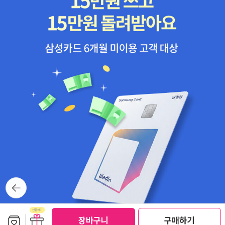
뒤로가
기
보관함담기
선물하기
장바구니
구매하기