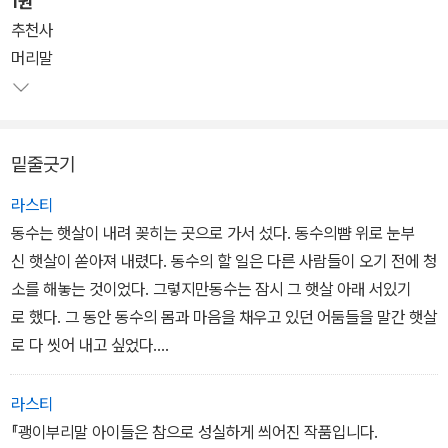
1권
대한 배신감때문에. 동수는 그런 형이 무섭고 안타깝다. 하지만 어린
추천사
자신이 무엇을 할 수 있겠는가. 낙이 있다면 착한 숙자와 함께 노는 것
머리말
이다. 그런데 아이들만 우울한게 아니다. 괭이부리말 사람들은 애 어
른 할 것 없이 모두 삶이 힘겹고 당황스럽다. 세상에 버림받지 않으려
고 기술도 배우고, 정말 뼈빠지게 일하면서 나름대로 희망을 키웠던
밑줄긋기
영호는 삶의 지주였던 어머니를 잃었다. 언젠가는 호강시켜드리고 싶
었는데, 가난때문에 병을 얻은 어머니는 기다리지 못하고 가버리셨
라스티
다. 또 괭이부리말을 벗어나가겠다고 악착같이 공부해서 겨우 마을을
동수는 햇살이 내려 꽂히는 곳으로 가서 섰다. 동수의뺨 위로 눈부
떠날 수 있었던 명희는 바라는 대로 초등학교 선생님이 되었지만, 하
신 햇살이 쏟아져 내렸다. 동수의 할 일은 다른 사람들이 오기 전에 청
필 첫 부임지가 괭이부리말이다. 명희는 이를 악 문다. 날짜만 채워 이
소를 해놓는 것이었다. 그렇지만동수는 잠시 그 햇살 아래 서있기
곳을 떠나리라. 희망없는 아이들따위 쳐다보지도 않으리라고. 하지만
로 했다. 그 동안 동수의 몸과 마음을 채우고 있던 어둠들을 말간 햇살
머리말에서 '누군가 때문에 눈물을 흘리게 되면 그 누군가와 동무가
로 다 씻어 내고 싶었다.
된다'고 썼던 작가는 괭이부리말 아이들과 어른들을 사실적으로 그려
내면서 서서히 독자와 괭이부리말 아이들을 동무로 만들어간다. 냉정
동수는 숙자와 숙희, 동준이, 명환이와 영호 삼촌, 숙자어머니와 김명
라스티
한 듯 하지만 깊숙이 스며있는 따뜻한 시선으로 말이다. 그 첫시도가
희 선생님, 그리고 갓난아이와 호용이의 얼굴을 하나씩 떠올렸다. 햇
『괭이부리말 아이들은 참으로 성실하게 씌어진 작품입니다.
구데기가 들끓는 부엌, 무너져내리는 집안에서 동준이 형제를 끌고