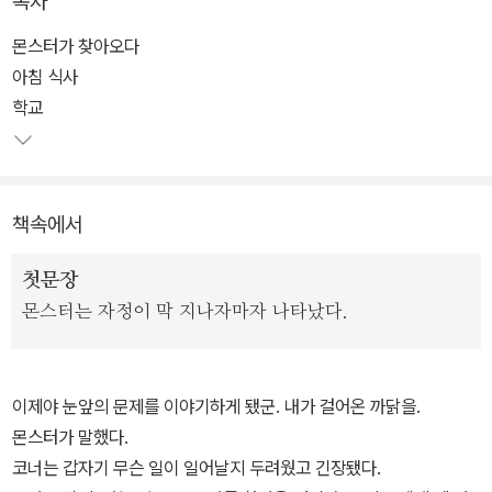
목차
<몬스터콜스>는 카네기 메달 수상 작가 시본 도우드가 작품을 구상
하고, 패트릭 네스가 완성한 청소년 소설이다. 엄마를 간절히 구하고
몬스터가 찾아오다
싶은 동시에 엄마가 세상을 떠나길 바랐던 코너의 모순된 마음을 통
아침 식사
해 복잡한 인간의 내면세계를 그리고 있다. 주인공 코너가 엄마의 죽
학교
음을 받아들이고, 외할머니와 관계를 회복하는 등 자신을 둘러싼 고
민에 당당히 맞서며 한 걸음 성장한 모습을 보여 준다.
책속에서
13살 소년, 코너는 밤마다 끔찍한 악몽에 시달린다. 악몽이 시작된 뒤
로 매일 밤 12시 7분이 되면 악몽과는 다른 주목 몬스터가 코너를 찾
첫문장
아온다. 몬스터는 코너에게 세 가지 이야기를 들려준다고 하면서, 이
몬스터는 자정이 막 지나자마자 나타났다.
야기가 끝나면 네 번째 이야기는 코너 자신이 이야기해야 한다고 말
한다.
이제야 눈앞의 문제를 이야기하게 됐군. 내가 걸어온 까닭을.
부모님이 이혼한 뒤 아빠와 떨어져 엄마와 살고 있는 코너는 엄마의
몬스터가 말했다.
병, 이혼 문제, 학교 폭력 등으로 또래 친구들과 다른 힘겨운 시간을
코너는 갑자기 무슨 일이 일어날지 두려웠고 긴장됐다.
보내고 있다. 외롭고 지쳐 있는 코너 앞에 나타난 몬스터는 코너를 공