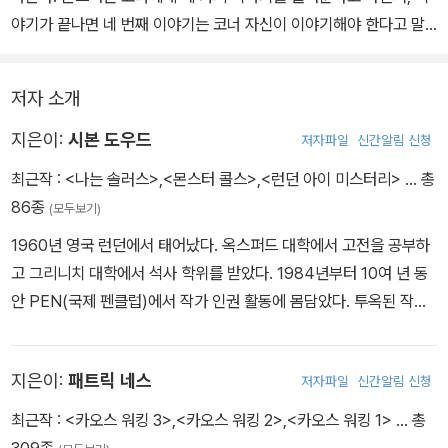
야기가 끝나면 네 번째 이야기는 코너 자신이 이야기해야 한다고 말
한다. 부모님이 이혼한 뒤 아빠와 떨어져 엄마와 살고 있는 코너는 엄
마의 병, 이혼 문제, 학교 폭력 등으로 또래 친구들과 다른 힘겨운 시
저자 소개
간을 보내고 있다. 외롭고 지쳐 있는 코너 앞에 나타난 몬스터는 코너
를 공포에 몰아넣거나 코너 엄마를 치료해 주러 온 게 아니라, 다만 코
지은이:
시본 도우드
저자파일
신간알림 신청
너에게 이야기를 들려주고 싶어서 왔다고 말한다. 벼랑 끝에 몰린 코
최근작 :
<나는 솔러스>
,
<몬스터 콜스>
,
<런던 아이 미스터리>
… 총
너에게 몬스터가 들려주는 이야기는 모순적이고 복잡하다. 하지만 코
86종
(모두보기)
너는 몬스터의 이야기를 통해 자기 마음속 깊은 곳에 숨겨 둔 진실을
1960년 영국 런던에서 태어났다. 옥스퍼드 대학에서 고전을 공부하
인정하게 된다. 엄마가 떠나 모든 고통이 끝나기를 바랐던 마음. 코너
고 그리니치 대학에서 석사 학위를 받았다. 1984년부터 10여 년 동
는 그제야 엄마를 진정으로 떠나보낼 수 있게 된다.
안 PEN(국제 펜클럽)에서 작가 인권 활동에 몸담았다. 투옥된 작가
들의 권리 옹호를 위해 인도네시아와 과테말라 등지를 다니며 억압적
인 정권에 대한 비판을 제기하였다. 1997년부터는 영국 PEN에서
지은이:
패트릭 네스
저자파일
신간알림 신청
활동하며 감옥, 소년원 등의 소외 계층을 찾아가 다양한 독서 프로젝
트를 진행했다. 2004년, 옥스퍼드셔의 아동권리위원회 부위원장을
최근작 :
<카오스 워킹 3>
,
<카오스 워킹 2>
,
<카오스 워킹 1>
… 총
맡으면서부터 본격적인 창작 활동을 시작했고, 아동 및 청소년을 위
309종