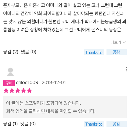
떠오른다. 직접 했던 행동들뿐 아니라 생각만 했을 뿐인 기억들도 선
존재부모님은 이혼하고 어머니와 같이 살고 있는 코너 그런데 그런
이 끝나기를 바라는것은 지극히 정상이다. 나쁜게 아니다. 그러니 코
명해질 때가 있다.어리석게도 나를 이렇게 무채색으로 만든 것이 다
어머니의 건강이 악화 되어외할머니와 살아야되는 형편인데 자신과
너는 거기에 대해 벌을 받아야할 나쁜 마음이라고 괴로워하지 않아도
주변 사람들 탓이라고 생각했다. 하루에도 몇 번씩 마음속으로 원망
는 맞지 않는 외할머니가 불편한 코너 게다가 학교에서는동급생의 괴
된다. 왜냐하면, '생각' 이니까. 네가 무슨 생각을 하든 그건 중요하지
의 말을 뱉어냈다. 마음속에 폭풍이 지나가고 거센 바람이 불었다. 내
롭힘등 어려운 상황에 처해있는데 그런 코너에게 몬스터의 등장은 힘
않기 때문이다. 네 마음은 하루에도 수백 번 모순을 일으키기 때문이
앞에 펼쳐지는 상황으로 내 삶을 이끌어가는 것은 나이므로, 모든 것
든 상황을 더힘든상황으로 몰아놓는데 나타난 몬스터는 세가지의 이
다. 너는 엄마가 떠나길 바랐고 동시에 엄마를 간절히 구하고 싶었다.
더보기
은 나의 책임이라는 자각을 한 후에도 상황은 썩 달라지지 않았다. 모
야기를 들려주는데 하나의 이야기가 끝날때마다 조금씩 변화되어가
너는 거짓말을 하지 않을 수 없게 만드는 고통스러운 진실을 알면서
든 게 내 탓이라 생각하니 나를 더욱 무겁게 누르는 짐들이 다가왔다.
공감 (
2
)
댓글 (0)
는 상황 그리고 마지막 이야기가 끝나고 코너가 자신의 이야기를 해
도 마음을 달래 주는 거짓말을 믿은 것이다. 그리고 네 마음은 두 가지
진짜 나의 모습은 무엇인가? 타인에게 보여 지는 모습과 스스로 느끼
야하는상황이 되고 드디어 코너 자신이 숨겨왔던 그리고 숨기고 싶어
를 다 믿는 것에 대해 너를 벌주는 것이다. (p.254)이 책은 꼭 필요한
는 모습과의 괴리감에서 허무가 몰려왔다. 표면적으로 나는 평온한
던 이야기를 꺼내는데...책중간 중간에 삽입된 삽화가 매력적인 책의
메뉴
책이다. 내가 가진 생각에 대해 죄책감으로 내 자신을 망가뜨리지 않
나날을 보내고 있는 착한 사람으로 비춰졌다. 누군가 내게‘착한 아이
내용 역시 많은 질문을 던지는데 원래 선물하려고 산책인데 남주기
을 수 있게 이 책은 이야기로서 도와준다. 뻔한 얘기를 뻔하지 않게 해
chloe1009
2018-12-01
야. 네가 그렇게 착하지 않아도 되면 좋겠구나.(p31)’라며 위로를 해
아까운 그래도 좋은 책을 선물하는것 또한 즐거움이겠죠
준다. 그래서 이야기에 흠뻑 빠질수가 있다. 할머니와 엄마가 코너에
주었으면 덜 힘겨웠을까?‘항상 좋은 사람은 없다. 항상 나쁜 사람도
게 조리대를 훔치고 있으면 안 된다고 할 때, 화를 내도 된다고 할 때,
없고. 대부분 사람들은 그 사이 어딘가에 있지.(p91)’‘삶은 말로 쓰는
이 글에는 스포일러가 포함되어 있습니다.
나는 핑- 눈물이 고였는데, 코너가 진실을 말하는 마지막 부분에 이르
게 아니다. 삶은 행동으로 쓰는 거다. 네가 무얼 생각하는지는 중요하
회색 영역을 클릭하면 내용을 확인할 수 있습니다.
러서는 손으로 입을 막고 눈물을 흘렸다.진실을 말하는 것은 결코 쉽
지 않다. 오직 네가 무엇을 하느냐가 중요하다.(p255)’라는 말을 해
지 않다. 그렇지만 진실을 말했을 때 마음의 짐은 덜어진다. 자신의 고
공감 (
1
)
댓글 (0)
주었으면 좀 나아졌을까? 생각을 했다는 것만으로 죄책감이 느껴지
통을 끝내고 싶은 욕망은 지극히 당연한 것이고, 그런 생각을 했다고