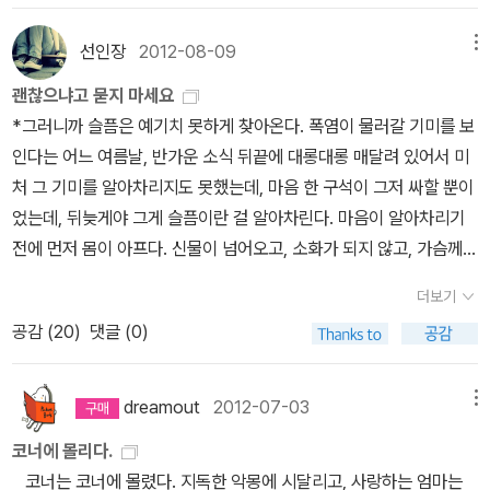
세요.
에 잘 맞았답니다. 원래 원서는 더 많은 내용을 담고 있는데, 그중 인
두 개의 나를 이야기 한다. '그 이름에 걸맞게 더없이 진지하고 성실한
Bog Child - Siobhan Dowd [2009]The Graveyard Book -
기 있는 소재만 한권으로 번역되었네요. 다른 이야기도 무척 궁금하
신사' 진지한 씨는 자기 집에 사는 유령과 우연히 맞닥뜨린다. 진지한
선인장
2012-08-09
메뉴
Neil Gaiman [2010]Monsters of Men - Patrick Ness [2011]
긴해요. 표지가 마음에 들었는데, 마침 도서관에 이 책이 있
씨가 대대로(할아버지 진지함 아버지 진지해) 살고 있는 이 집에서 오
A Monster Calls - Patrick Ness [2012]
괜찮으냐고 묻지 마세요
어서 읽었어요. 읽고보니 케이트 디카밀로의 작품이었네요. 아직 그
랫동안 주인의 모습을 하고 살아왔다는 유령은 집주인이 자고 있는
*그러니까 슬픔은 예기치 못하게 찾아온다. 폭염이 물러갈 기미를 보
녀의 책을 읽지 않고 구입만 했었는데, 결국 이 책부터 읽으면서 집에
동안 집안 공기를 휘젓고 다니면서 공기가 너무 굳어 버리지 않도록
인다는 어느 여름날, 반가운 소식 뒤끝에 대롱대롱 매달려 있어서 미
있는 책을 읽어봐야겠다는 생각이 들었답니다. 극적인 이야기는 없지
풀어준다는 것이다. '진지한 성격이 자꾸만 뒤틀리고 비꼬여, 결국에
처 그 기미를 알아차리지도 못했는데, 마음 한 구석이 그저 싸할 뿐이
만 따뜻하고 아름다운 판타지 동화였습니다. (with 오디오북) 1,2
는 뒤틀린 화석 같은 고집불통이 되어' 버리지 않게 하기 위해서다. 유
었는데, 뒤늦게야 그게 슬픔이란 걸 알아차린다. 마음이 알아차리기
편과 달리 3편은 저자인 ｀루이스 쌔커｀가 책을 읽어준답니다. 그런
령도 진지한 씨도 이 문제에 대해 사뭇 진지한 태도로 일관하기 때문
전에 먼저 몸이 아프다. 신물이 넘어오고, 소화가 되지 않고, 가슴께
데 불행이도 1,2편에 읽어주신분들이 더 재미있게 읽어주셔서, 저자
에 웃음을 참을 도리가 없다. 서로 얼굴을 튼 진지한 씨와 유령 선생
통증이 느껴진 후에야, 슬픔이란 걸 알아차린다. *사람들이 묻는다.
의 명성을 무색케하네요. 하지만 내용은 정말 재미있어서 3편으로
은 쪽지와 선물을 주고받다가 때로 함께 체스를 두는 사이까지 된
더보기
더운데 괜찮으냐고, 일이 많은데 괜찮으냐고, 혼자서 괜찮으냐고. 그
끝나는것이 너무 너무 아쉬웠어요. 도서관에 신청했다가 판타지라
다. 덕분에 회사에서 흐트러진 모습을 보인 적이 한 번도 없던 진지한
공감 (
20
)
댓글 (0)
들의 질문이 괜찮다는 답을 강요하는 것 같아서, 나는 괜찮지 않다고
고 퇴짜 맞아서 직접 신간도서 담당자에게 찾아가 다시 신청한 책이
씨는 지각을 하고 허둥대는 등 빈구석이 노출된다. 그러자 그간 진지
대답한다. 더운데 괜찮겠느냐고, 일이 많은데 괜찮겠느냐고, 도대체
었어요.^^;; 도서관에 대한 내용인데, 도서관에 없어야겠느냐는 말로
한 씨와 거리를 두었던 회사 사람들이 그에게 호감을 갖고 말을 붙이
혼자서 괜찮겠느냐고. 전화기 너머에서 무안해 하며 머뭇거리는 그들
dreamout
2012-07-03
메뉴
설득했답니다.ㅋㅋ 암튼, 제목처럼 독특한 도서관들이 등장한답니다.
며 집으로 찾아오기까지 한다. 나중에는 아예 유령 선생이 진지한 씨
에게, 쐐기를 박듯 말한다. 하나도 괜찮지 않다고. 나에게 괜찮다는 말
로알드 달과 찰떡 궁합인 퀸틴 블레이크의 삽화를 생각하게 하는 책
로 가장해 출근을 하고(몸이 자꾸 둥둥 뜨기 때문에 신발에 바둑알을
코너에 몰리다.
을 듣고, 이 순간을 넘기고 싶겠지만, 나는 그럴 용의가 없다. *오래
표지로 선택했는데, 반쪽 마법으로 인해 벌어지는 에피소들은 나름
넣어야 했지만), 진지한 씨는 집에서 빈둥대며 시간을 보낸다. 이제
코너는 코너에 몰렸다. 지독한 악몽에 시달리고, 사랑하는 엄마는