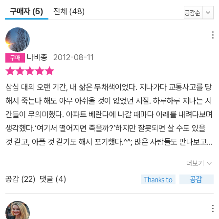
구매자 (5)
전체 (48)
메뉴
나비종
2012-08-11
삼십 대의 오랜 기간, 내 삶은 무채색이었다. 지나가다 교통사고를 당
해서 죽는다 해도 아무 아쉬울 것이 없었던 시절. 하루하루 지나는 시
간들이 무의미했다. 아파트 베란다에 나갈 때마다 아래를 내려다보며
생각했다.‘여기서 떨어지면 죽을까?’하지만 잘못되면 살 수도 있을
것 같고, 아플 것 같기도 해서 포기했다.^^; 많은 사람들도 만나보고,
늦게까지 직장 일을 하며 몸 안에 피곤을 잔뜩 담아오기도 했지만, 그
더보기
럴수록 마음속은 텅 비어버리는 듯 했다. 집으로 돌아오는 엘리베이
공감 (
22
)
댓글 (4)
터의 거울을 바라보면 공허한 두 눈동자가 나를 바라보고 있었다. 무
엇으로도 채워질 것 같지 않은 외로움이 스멀스멀 찾아와 나를 집어
삼켰다. ‘젊음은 한순간이라고들 말하지만, 그 시간이 꽤 오래 계속되
메뉴