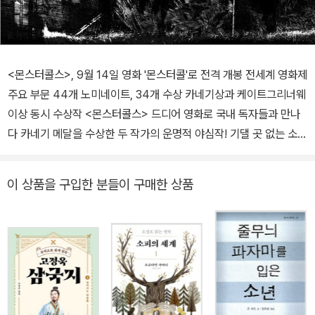
<몬스터콜스>, 9월 14일 영화 '몬스터콜'로 전격 개봉 전세계 영화제
주요 부문 44개 노미네이트, 34개 수상 카네기상과 케이트그리너웨
이상 동시 수상작 <몬스터콜스> 드디어 영화로 국내 독자들과 만나
다 카네기 메달을 수상한 두 작가의 운명적 야심작! 기댈 곳 없는 소년
에게, 어느 날 몬스터가 찾아와 진실을 요구했다! “세 가지 이야기를
들려주마! 마음속에 감춰 둔, 진실한 너의 이야기를 들려 다오!” 영국
이 상품을 구입한 분들이 구매한 상품
최고의 청소년소설 작가, 두 사람이 탄생시킨 대작! <몬스터 콜스>는
책이 인간을 자유롭게 한다는 강한 신념으로 새로운 메시지를 담은
책 <그래도 죽지 마>로 2009년 카네기 메달을 수상한 시본 도우드
가 작품을 구상하고, 이메일, 트위터, 문자 등의 과도한 정보로 개인의
사생활이 심각하게 침해받는 현실을 비판한 <카오스워킹> 시리즈로
2011년 카네기 메달을 수상한 패트릭 네스가 완성한 작품이다. 카네
기 메달은 문학상 가운데 매우 특별한 의미를 지닌다. 상금이 없으며,