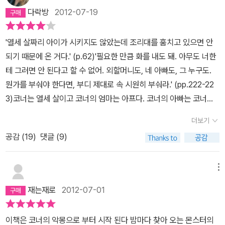
지 않는가, 감당할 수 있는 것보다 더 긴 세월동안.(힐러리 맨틀, <사
다락방
2012-07-19
랑의 실험>중에서, p9)’그렇게 끝나지 않아 죽을 것만 같은 현재를
담고 있는 내게 미래는 존재하지 않았다.
처음에 보았을 때에는 그저
'열세 살짜리 아이가 시키지도 않았는데 조리대를 훔치고 있으면 안
독특한 책이었다. 예술적인 무채색의 그림과 함께 몬스터가 등장하며
되기 때문에 온 거다.' (p.62)'필요한 만큼 화를 내도 돼. 아무도 너한
상상력을 자극하는 동화 같은 이야기, 한 아이의 치열한 성장 과정이
테 그러면 안 된다고 할 수 없어. 외할머니도, 네 아빠도, 그 누구도.
담긴 먼 나라 이야기일 뿐이었다.왜 다시 읽어볼 생각이 들었는지는
뭔가를 부숴야 한다면, 부디 제대로 속 시원히 부숴라.' (pp.222-22
잘 모르겠다. 며칠 뒤의 나는 편안히 누워서 책장을 가볍게 넘기고 있
3)코너는 열세 살이고 코너의 엄마는 아프다. 코너의 아빠는 코너와
었다. 그런데, 두 번째로 접한 책은 처음과는 다른 의미로 다가왔다.
코너의 엄마를 떠난지 오래. 열세 살 코너는 학교 가기전에 밥을 차려
떠올리고 싶지 않은 오랜 기억들이 생각나 가슴이 한동안 먹먹해졌
더보기
먹고 빨래를 돌린다. 조리대를 치우고 일상에서 오는 분노를 참는다.
다. 지금에 와서 웃어넘길 수 있는 가벼운 이야기부터 지금까지도 나
공감 (
19
)
댓글 (9)
학교에가면 아이들로부터 따돌림을 당하지만 선생님한테 고자질하지
를 무겁게 하는 이야기까지 영화 속 장면을 보는 것처럼 머릿속에서
도 않는다. 스스로 행동하고 스스로 마음을 다스리는 '아이'라니! 그런
이야기가 펼쳐졌다. 자세를 고쳐 잡고 문장 하나하나를 선명하게 짚
코너에게 몬스터가 찾아온다. 몬스터는 결국은 코너의 이야기를 듣기
메뉴
어갔다.‘이야기가 작가에게서 끝날 수는 없다.(p6)’며 몬스터가 세 편
위해 코너에게 자신의 이야기를 해준다. 마음이란것이 얼마나 불완전
의 이야기와 주인공 코너의 네 번째 이야기를 넘어 다섯 번째 이야기
재는재로
2012-07-01
한 것인지, 우리는 얼마나 많은 모순된 생각을 가지고 살고 있는지, 코
를 자꾸 요구하는 것만 같았다.
과거의 기억은 디지털적이다. 모든 과
너는 몬스터로부터 이야기를 듣고 또한 자신의 이야기를 하면서 서서
정이 기억나는 게 아니라 특히 인상 깊었던 몇몇 장면들이 한 장 한 장
이책은 코너의 악몽으로 부터 시작 된다 밤마다 찾아 오는 몬스터의
히 깨달아간다. 코너는 자신의 고통이 끝나기를 바랐다. 자신의 고통