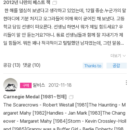
2012년 나만의 베스트 책
좋은 나도 나고 나쁜 나도 나다. 나를 좋은 사람으로만 여기거나 나쁜
한 해를 열심히 보냈다고 생각하고 있었는데, 12월 중순.누군가의 말
사람으로만 여기면 성장할 수 없다(병에 걸리기 쉽다). 성장을 위해서
한마디에 기분 처지고 오그라들어 어깨 목이 굳어진 채 보냈다. 고등
는 분열도 통합도 반드시 거쳐야 하는 과정이다. * <몬스터 콜스>
학교 담임 선생이 떠오른다. 선생님 하면서 뭐가 제일 힘드세요? 우
에서 코너의 엄마는 암투병 중이다. 코너는 다른 여자와 결혼해 떠난
리들이 말 안 듣는거요?아니. 동료 선생님들과 함께 잘 지내기가 제
아빠 대신 엄마 곁을 지킨다. 아직 어리므로, 그 자리에 착하게 있는
일 힘들어. 뭐든 꽤나 적극적이고 털털했던 남자였는데, 그런 말씀하
것만으로도 최선을 다해 간병하는 것이 된다. 학교 선생들은 그런 코
신 걸 듣고 놀랐던 게 잊히지 않는다. 이제는 확실히 그 마음 알겠다.
너를 과도하게 배려하고, 못된 아이들은 코너의 엄마가 대머리라고
더보기
맞다. 그게 가장 어렵다. 나도. Anyway. 현실을 자신의 현실로 받아
놀린다. 심지어 밤이면 몬스터의 방문을 받는다. 동네 묘지의 커다란
공감 (
13
)
댓글 (10)
들여야지. 피할 수 없다면 다른 선택을, 다른 실천을 해야 한다. 느낌
나무가 몬스터가 되어 코너를 찾아오는 것이다. 몬스터는 세 가지 이
표로 한 해를 마감하고 싶었지만, 물음표로 마감하는 기분이다.이 물
야기를 들려 주겠다면서 네 번째 이야기는 코너가 해야 한다고 한다.
음표. 계속 답을 찾아봐야겠다.
2012년 읽었던 책들 중 나만의 베스
알비스
2012-11-18
메뉴
몬스터의 말에 의하면 그 네번째 이야기는 '네가 감추는 것, 네가 가장
트 소설을 추리면서 마음도 추슬러야겠다. 논픽션은 이미 썼던 대로
두려워하는 것'이다. 아주 오래전부터 마을에 뿌리를 박고 살았던 몬
Carnegie Medal [1981~현재]
『잘라라, 기도하는 그 손을』과 『벤투의 스케치북』 두 권만 선택하련
스터는 저 먼 옛날부터 근래에 이르기까지 마을에서 일어난 모순된
The Scarecrows - Robert Westall [1981]The Haunting - M
다.
내게 더 중요한 것은 픽션.
파씨의 입문, 황정은- 백의 그림자,
이야기들을 들려준다. 사랑하는 여인을 스스로 살해하고 마녀의 소행
argaret Mahy [1982]Handles - Jan Mark [1983]The Chang
파씨의 입문을 읽은 후 이제 내게 한국 여성 소설가는 둘뿐. 황정은 &
으로 몰아 왕국을 지킨 왕손 이야기, 착했던 목사가 자신의 딸들을 살
eover - Margaret Mahy [1984]Storm - Kevin Crossley-Holl
김애란.
고요한 집, 오르한 파묵- 값싸게 빛나는 표면 아래 낮게 가
리기 위해 그토록 강고했던 신념을 버렸기 때문에 오히려 벌을 받는
and [1985]Granny was a Buffer Girl - Berlie Doherty [198