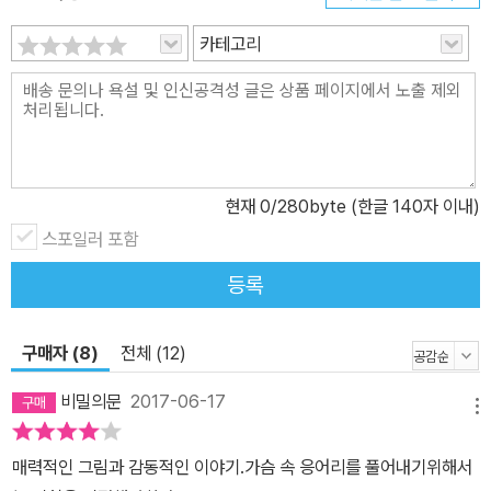
한 걸음 성장한 모습을 보여 주고 있다. 마음을 사로잡는 일러스트레
카테고리
이션! <몬스터 콜스>는 제목에서 느껴지는 느낌처럼, 어둡고 복잡한
소년의 내면을 다룬 작품이다. 여기에 글의 내용과 잘 어울리는 그림
이 더해져 작품의 분위기를 한껏 살리고 있다. 화가는 몬스터를 중심
으로 그림을 그렸지만, 몬스터가 등장하는 다른 공포물들과는 다르게
유혈이 낭자하는 듯한 잔인한 느낌은 찾아볼 수 없다. 대신 어릴 때 자
현재
0
/280byte (한글 140자 이내)
동차 뒷좌석에 앉아 바라본 시골 풍경과 들판의 이미지들이 해가 지
면 어느 순간 낯설고 두렵게 느껴지던 흥미로운 기억들을 살려 자신
스포일러 포함
의 어두운 마음속을 들여다보는 느낌을 그림 속에 담아냈다.
등록
구매자 (8)
전체 (12)
비밀의문
2017-06-17
메뉴
매력적인 그림과 감동적인 이야기.가슴 속 응어리를 풀어내기위해서