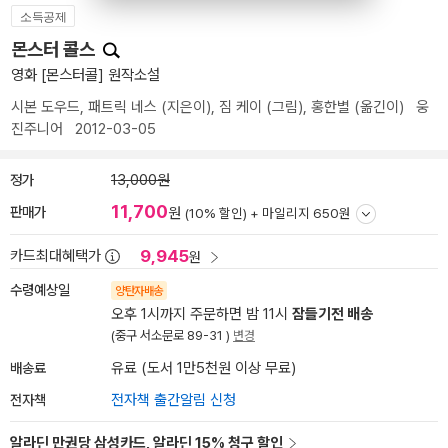
소득공제
몬스터 콜스
영화 [몬스터콜] 원작소설
시본 도우드
,
패트릭 네스
(지은이),
짐 케이
(그림),
홍한별
(옮긴이)
웅
진주니어
2012-03-05
정가
13,000원
11,700
판매가
원
(10% 할인) +
마일리지 650원
9,945
카드최대혜택가
원
수령예상일
양탄자배송
오후 1시까지 주문하면 밤 11시
잠들기전 배송
(중구 서소문로 89-31 )
변경
배송료
유료 (도서 1만5천원 이상 무료)
전자책
전자책 출간알림 신청
알라딘 만권당 삼성카드, 알라딘 15% 청구 할인