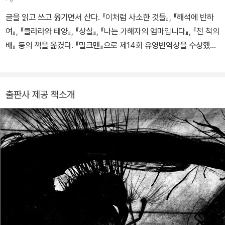
고 있다.
다. 현재 서식스에서 아내와 함께 살고 있다.
글을 읽고 쓰고 옮기면서 산다. 『이처럼 사소한 것들』, 『해석에 반하
여』, 『클라라와 태양』, 『상실』, 『나는 가해자의 엄마입니다』, 『천 척의
배』 등의 책을 옮겼다. 『밀크맨』으로 제14회 유영번역상을 수상했다.
저서로는 『흰 고래의 흼에 대하여』, 『아무튼, 사전』, 『우리는 아름답
게 어긋나지』(공저), 『돌봄과 작업』(공저) 등이 있다.
출판사 제공 책소개