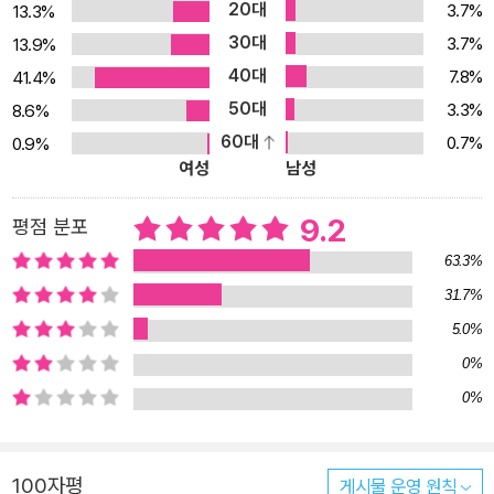
20대
3.7%
13.3%
는 중요하지 않다. 오직 네가 무엇을 하느냐가 중요하다.” 청소년기는
30대
3.7%
13.9%
자신의 내면을 들여다보는 연습을 하는 시기다. 청소년들은 <몬스터
40대
7.8%
41.4%
콜스>를 통해 옳든 그르든 자신의 생각과 행동에 책임질 수 있는 용
50대
3.3%
8.6%
기를 얻게 될 것이다. 학교 폭력, 결손 가정, 기댈 곳 없는 우리 청소년
60대
0.7%
0.9%
들의 자화상! 학교와 집에서 코너는 설 자리를 잃어버렸다. 이혼 뒤 미
여성
남성
국으로 떠난 아빠는 코빼기도 보이지 않고, 코너는 병에 걸린 엄마를
대신해 모든 집안일을 혼자 도맡아 처리해야 한다. 거기에 엄마를 간
9.2
평점 분포
호하러 온 외할머니의 강압적인 태도는 코너를 옥죈다. 학교에 가도
63.3%
다를 바 없다. 하나뿐인 친구 릴리가 코너 엄마의 이야기를 학교에 퍼
31.7%
뜨리는 바람에 학교에서도 코너는 외톨이다. 선생님들은 코너가 숙제
5.0%
를 안 해 와도 혼내지 않으며, 친구들은 코너에게 말도 걸지 않는다.
오직 해리 일당만이 코너 곁에 다가오는데, 그 이유는 때리고 괴롭히
0%
기 위해서이다. 코너의 모습은 학교 폭력과 결손 가정의 증가로 인해
0%
어디에도 기댈 곳 없는 우리 청소년들의 모습과 닮아 있다. 하지만 코
너는 힘겨운 상황에서 도망치지 않았다. 엄마의 죽음을 받아들이고,
100자평
게시물 운영 원칙
외할머니와 관계를 회복하는 등 자신을 둘러싼 고민에 당당히 맞서며