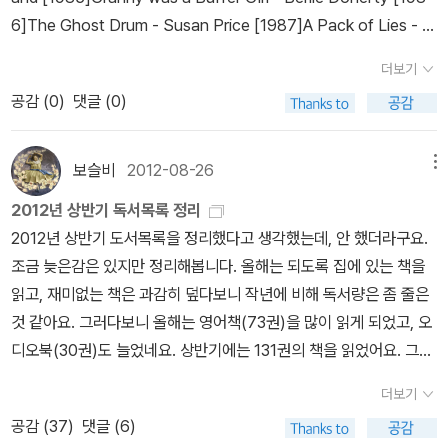
라앉은 어둠.
호프만의 허기, 레온 드 빈터- 호프만이 움켜쥔 상자,
이야기, 보이지 않아 외로웠던 사람이 자신을 보이게 한 다음 더욱 외
6]The Ghost Drum - Susan Price [1987]A Pack of Lies - G
그 사소한 구원은. 여기까지 뻗어있다.
잉글리시 페이션트, 마이클
로워진 이야기. 선과 악, 정의와 불의를 판단하기 어려운 이야기를 들
eraldine McCaughrean [1988]Goggle-eyes - Anne Fine [19
온다치- 동그랗게 몸을 만 사람들, 동그랗게 눈물을 모으는 사람들.
더보기
으며 코너는 혼란에 빠진다. '코너 자신이 부른' 몬스터는 그러니까
89]Wolf - Gillian Cross [1990] Dea
미겔 스트리트, V. S. 나이폴- 눈웃음 지으며 옛일을 회상하다 문득문
공감 (
0
)
댓글 (0)
코너의 다른 이름이다. 거부하고 싶은 나의 다른 면. 몬스터를 대면한
r Nobody - Berline Doherty [1991]Flour Babies - Anne Fine
득 차가워지는 심장.
몬스터 콜스, 시본 도우드/패트릭 네스- 목멘 울
뒤 엄마를 걱정시킬 만큼 '착한 아이'였던 코너는 몬스터조차 '제대로
[1992]Stone Cold - Robert Swindells [1993]Whispers in th
음.
지상의 노래, 이승우- 욕망은 그래서 슬픈 것. 그럼에도 욕망은
된 파괴'라 인정할 정도로 분노를 폭발시킨 다음 비로소 균형을 찾는
e Graveyard - Theresa Breslin [1994]His Dark Materials: B
보슬비
2012-08-26
메뉴
기쁜 것. 징허다 정말.
나비의 무게, 에리 데 루카- 차라리 아르페지
다. 그리고 진실을 고백해야 할 순간을 맞는다. 그것은 바로 자기 안
ook 1 Northern Lights - Philip Pullman [1995]Junk - Melvin
오였다.
예감은 틀리지 않는다. 줄리언 반스- 피할 수 있다고 해서
2012년 상반기 독서목록 정리
에 엄마가 죽지 않기를 바라는 마음과 함께, 엄마가 죽어서 이 고통의
Burgess [1996]River Boy - Tim Bowler [1997]Skelling - Da
피할 수 있는 것은 아니다. 피할 수 없다고 해서 피할 수 없는 것도 아
2012년 상반기 도서목록을 정리했다고 생각했는데, 안 했더라구요.
시간이 끝나기를 바라는 마음도 갖고 있다는 것이다. '너는 엄마가 떠
vid Almond [1998]Postcards from No Man's Land - Aidan
니다. 올바른 선택인지는 알 수 없지만 책임 있는 행동은 할 수 있다.
조금 늦은감은 있지만 정리해봅니다. 올해는 되도록 집에 있는 책을
나길 바랐고 동시에 엄마를 간절히 구하고 싶었다. 너는 고통스러운
Chambers [1999]The Other Side of Truth - Beverley Naido
통역사, 수키 김- 멀찌감치 서서 어떤 일이 벌어지는가 주목하기란 쉽
읽고, 재미없는 책은 과감히 덮다보니 작년에 비해 독서량은 좀 줄은
진실을 알면서도 마음을 달래 주는 거짓말을 믿은 것이다.'(254면)
o [2000] The Amazing Maurice and his E
다. 관찰자 시점이 주인공 시점이 되기는 어렵다. 좋은 소설은 항상,
것 같아요. 그러다보니 올해는 영어책(73권)을 많이 읽게 되었고, 오
코너는 그 사실을 인정한 뒤에야 마음 깊은 곳에서 '엄마를 보내기 싫
ducated Rodents - Terry Pratchett [2001]Ruby Holler Sha
우리를 어려운 길로 인도한다.
올해는 이 열 권의 소설이 나만의 베
디오북(30권)도 늘었네요. 상반기에는 131권의 책을 읽었어요. 그중
어요.' 라는 완전한 진실을 말할 수 있게 된다. 코너는 힘든 길을 걸었
ron Creech - Sharon Creech [2002]A Gathering Light - Jen
스트.
2013년. 열망하는 것이 없다면 열망하는 것을 찾기를, 열망
분권이 있어서 내용으로 보면 130권일 읽었네요. 판타지 궁금했던
다. 두 개의 나를 마주하기 위해 걷는 길. 둘러서 갈 방법조차 없는 혹
nifer Donnelly [2003]Millions - Frank Cottrell Boyce [200
더보기
하는 것이 있다면 그것을 이룰 수 있는 방법을 찾기를, 방법을 찾았다
책이었는데, 도서관에도 없고 책도 절판되어 읽지 못했다가 중고로
독한 성장의 길이었다. 그럴 만한 가치가 충분히 있는 길이었다. * <
4]Tamar - Mal Peet [2005]수상작 없음 [2006]Just in Case -
공감 (
37
)
댓글 (6)
면 마침내 이뤄내는 한 해가 되기를 소망합니다.
새해 복 많이 받으
발견하고 반가웠던 책이예요. 독특한 소재와 잔인한 묘사가 제 입맛
진지한 씨와 유령 선생>은 좀 다른 면에서, 아주 많이 다른 방식으로
Meg Rosoff [2007]Here Lies Arthur - Philip Reeve [2008]