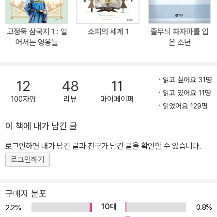
잘 팔리는 책인지 아닌지의 상업적인 기준이 전혀 고려되지 않는다.
그야말로 순수하게, 아동과 청소년에게 좋은 작품인가만을 평가하여
고정욱 삼국지 1 : 일
소피의 세계 1
줄무늬 파자마를 입
영국도서관협회 사서들이 선정한다. <몬스터 콜스>는 카네기 메달을
어서는 영웅들
은 소년
수상한 작가 두 명이 만난 탄생시킨 작품이라는 점에서 가히 그 문학
성을 짐작할 만하다. 패트릭 네스는 시본 도우드가 유방암으로 세상
을 떠나는 바람에 미완성 유작으로 남을 뻔했던 <몬스터 콜스>에 새
읽고 싶어요 31명
12
48
11
숨을 불어넣는 용기 있는 결정을 했고, 그 결과 세계가 주목하는 청소
읽고 있어요 11명
100자평
리뷰
마이페이퍼
년소설이 탄생했다. 진실한 고백으로 자신의 죄의식과 정면 대결하
읽었어요 129명
라! <몬스터 콜스>는 엄마를 간절히 구하고 싶은 동시에 엄마가 세상
이 책에 내가 남긴 글
을 떠나길 바랐던 코너의 모순된 마음을 통해 복잡한 인간의 내면세
로그인하면 내가 남긴 글과 친구가 남긴 글을 확인할 수 있습니다.
계를 그려 낸 작품이다. 코너가 밤마다 끔찍한 악몽에 시달리는 이유
는 아픈 엄마로 인해 학교와 집에서 점점 외톨이가 되어 가는 고통스
로그인하기
러운 나날이 엄마가 세상을 떠나 모두 끝나기를 바랐던 마음 때문이
었다. 감히 입 밖에 꺼낼 수 없는 생각을 한 죄책감은 매일 밤 코너 가
구매자 분포
슴을 무겁게 짓눌렀다. 하지만 몬스터는 코너에게 이야기한다. “삶은
10대
0.8%
2.2%
말로 쓰는 게 아니다. 삶은 행동으로 쓰는 거다. 네가 무얼 생각하는지