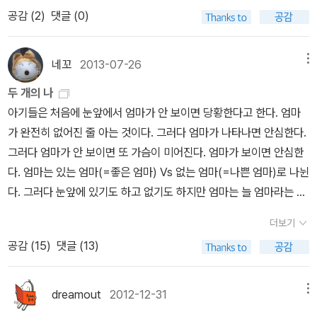
한 것일 수 있(p189)’으므로.이제 나의 다섯 번째 이야기가 미래를
공감 (
2
)
댓글 (0)
향해 펼쳐지려 하고 있다.
네꼬
2013-07-26
메뉴
두 개의 나
아기들은 처음에 눈앞에서 엄마가 안 보이면 당황한다고 한다. 엄마
가 완전히 없어진 줄 아는 것이다. 그러다 엄마가 나타나면 안심한다.
그러다 엄마가 안 보이면 또 가슴이 미어진다. 엄마가 보이면 안심한
다. 엄마는 있는 엄마(=좋은 엄마) Vs 없는 엄마(=나쁜 엄마)로 나뉜
다. 그러다 눈앞에 있기도 하고 없기도 하지만 엄마는 늘 엄마라는 걸
알고 나면 마음 놓고 제 할 일을 할 수 있다고 한다. 성장의 한 계단을
더보기
오르는 것이다. 나는 아기가 아니기 때문에 진짜로 아기들이 그렇게
공감 (
15
)
댓글 (13)
생각하는지는 알 수 없지만 그 이론이 대략 맞는 것 같다. 더 자라서
똑같은 일이 이번엔 자기 자신에게 일어났을 때, 그러니까 나 자신이
어떤 때는 좋은 사람이고 어떤 때는 나쁜 사람이라는 걸 알았을 때의
dreamout
2012-12-31
메뉴
당혹감은 어렴풋이 기억하고 있으니까. 그럼 나는 둘인가? 아니다.