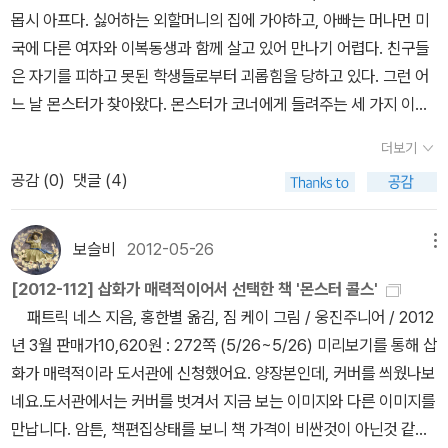
전 마추픽추의 사진을 붙여 놓고 그 곳에서 생을 마감하고 싶다고 생
흥미로웠지만, 2% 부족한 느낌이랄까... 아쉽지만, 다른 시리즈를 찾
진지한 씨는 '적당히 진지한 신사'가 되었지만 역시 세상에는 한 발 한
몹시 아프다. 싫어하는 외할머니의 집에 가야하고, 아빠는 머나먼 미
각했던 적이 있었다. 그 높은 곳에 흔들의자를 놓고 앉아 시간이 가는
아서 읽을것 같지는 않네요. 실제 존재했지만, 조작된 사진을 가지고
발 조금씩 내딛기로 한다. 여전히 함께 영화를 보고 춤을 추면서 진지
국에 다른 여자와 이복동생과 함께 살고 있어 만나기 어렵다. 친구들
것을 지켜보면서, 내가 살았던 순간들을 오래오래 기억하면서 죽음의
이렇게 독특하 내용을 담을수 있다는 것이 좋았어요. 판타지 동화지
한 씨와 유령 씨는 즐겁게 산다. 정색을 하고 나누는 대화와 묘하게
은 자기를 피하고 못된 학생들로부터 괴롭힘을 당하고 있다. 그런 어
순간을 맞이하고 싶다고. 또다시 마추픽추의 사진을 보면서 나는 깨
만 약간 어두운면이 있는데 그 분위기도 저는 좋았어요. 다음 시리즈
긴장되는 전개, 거기 걸맞게 진지해서 더 웃긴 그림 덕분에 즐겁게 읽
느 날 몬스터가 찾아왔다. 몬스터가 코너에게 들려주는 세 가지 이야
닫는다. 오래오래 기억할 무언가가 내게는 그리 많지 않다는 것을. 혹
를 기대하는 엔딩이지만 시리즈로 나올지는 미지수네요. ( with 오
을 수 있는데, 책장을 덮고 나면 아닌게 아니라 꽤 진지한 생각을 하게
기. 처음엔 수수께끼 같았고 그래서 짐작해 보려 했다. 몇 가지가 떠올
시 마추픽추에서 돌이켜보기에 나의 시간들은 지나치게 남루하다. *
더보기
디오북 : 약 16시간 30분 분량) 5년전에 읽고 실망해서 시리즈를 더
된다. 코너에게 몬스터가 그랬듯이 진지한 씨에게 유령 선생은 빈틈
랐지만 어쩌면 가장 쉽게 찾을 수 있었던 진실은 끝내 읽고서야 알게
설레는 봄바람도 아니고, 쓸쓸한 가을바람도 아니고, 좀체 느껴지지
공감 (
0
)
댓글 (4)
찾아 읽지 않으려 했으나, 이번에 시리즈가 마무리 되면서 관다시 관
없는 자신의 빈틈이다. (악, 이말 제가 지어냈는데 멋있는 것 같아요!
되었다.
나 또한 코너에 몰렸다. 코너의 진실은 또한 나의 진실이기
도 않을 여름바람에 혼자서 앓고 있다. 얼마쯤 시간이 지나고 나면 폭
심을 가지게 되었어요. 게다가 오디오북도 있어서 다시 읽기 시작했
약간 겉멋..) 낮이 아니라 밤에 나오는 나, 따박따박 걷지 않고 둥둥 떠
도 했다. 참지 못할 정도로 목이 메었고 온몸의 물이란 물이 모두 눈으
염은 물러갈 것이다. 더위가 사라지면 불면도 없어질 것이다. 조금만
는데, 에라곤 시리즈 덕분에 오디북 듣는 시간이 늘어난것 같네요.^^
있는 나, 필요한 말만 하지 않고 허술한 농담을 하는 나. 그런 나 덕분
로 몰려 눈두덩이 뜨거워졌다. 쏟아낼 것 같았다. 하지만 사람 많은 카
보슬비
2012-05-26
메뉴
편안하게 자고 나면, 가시처럼 돋은 못된 감정들도 잦아들 것이다. 그
( with 오디오북 : 약 23시간 30분 분량) 오디오북 덕분에 끝까지 읽
에 질서 있는 삶이 자칫 경직된 삶으로 변질되지 않을 수 있고, 나아가
페 안이었고, 나는 억지로 참았다. 이튿날인 일요일 오전, 그때까지 울
러니 지금은 그저 시간이 가는 것을 지켜볼 밖에. 언제나 내가 할 수
[2012-112] 삽화가 매력적이어서 선택한 책 '몬스터 콜스'
을수 있었던 책입니다. 책이 두꺼움에도 미리 내용이 읽힌다는것이
친구를 사귀고 세상과 가까워질 수 있다. 흥미로운 것은 그럼에도 불
어야 할 때 울지 못한 후유증으로 가슴팍이 아렸다. 오랫동안 병환을
있는 일은 기다리는 것 외에는 없었으니까. 그래서 이런 책들. 김애
패트릭 네스 지음, 홍한별 옮김, 짐 케이 그림 / 웅진주니어 / 2012
문제인것 같아요. ( with 오디오북 : 약 29시간 40분 분량) 제가 지
구하고 진지한 씨가 제일 좋아하는 시간은 그 유령과 함께 집에서 보
앓다 떠나버린 부모를 둔 사람들 마음 속, 그 아마겟돈의 전장 한 복
란의 소설이 늘 좋았던 건 아니다. 솔직히 말해 <두근두근 내인생>
년 3월 판매가10,620원 : 272쪽 (5/26~5/26) 미리보기를 통해 삽
금까지 들어왔던 오디오북 분량 중에 가장 길었던것 같네요. 워낙 분
내는 시간이라는 점이다. 진지한 씨는 어디까지나 진지한 씨인 것이
판. 죄책감과 이기심에 쩔쩔매는 한 아이를 본다.
내가 생각했던 게
은, 그 책에 쏟아진 상찬에도 불구하고 크게 마음을 울리지 않았다. 조
화가 매력적이라 도서관에 신청했어요. 양장본인데, 커버를 씌웠나보
량이 많아지다보니 이런일이.. 그나마 나레이터가 잘 읽어주어서 끝
다. * 묵직한 외형 때문에 손이 가지 않았던 <몬스터 콜스>를 뒤늦
너무나 나쁜 생각이었으니까.- 나쁜 것이 아니다. 생각일 뿐이다. 무
로증에 걸린 그 아이의 마음이 너무 조숙해서, 나는 그 삶에 크게 흔들
네요.도서관에서는 커버를 벗겨서 지금 보는 이미지와 다른 이미지를
까지 정신줄 놓지않고 읽을수 있었던 책입니다.^^ ( with 오디오북 :
게 읽으면서 <진지한 씨와 유령 선생>이 떠올라 다시 읽어 보았다.
수한 생각 중 하나. 행동이 아니었다.
리지 않았다. 신간소식을 듣고도 내키지 않았다. 그런데 오늘,이 책의
만납니다. 암튼, 책편집상태를 보니 책 가격이 비싼것이 아닌것 같습
약 5시간 50분 분량) 이번편은 Jacobi Derek이 나레이터를 맡았
나는 무엇보다 유머가 있는 책을 좋아한다. 하지만 나는 조그마한 감