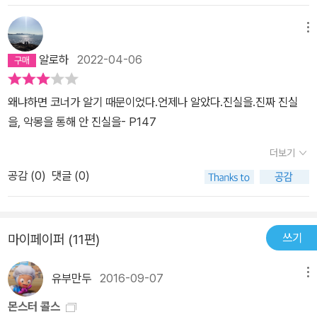
는 상황에서 조금이나마 위안을 받을 수 있었을까?‘너는 고통이 끝나
해서 내가 죄를 지은것은 아니다. 이제 코너도 나도, 그 명백한 진리를
기를 바랐을 뿐이다. 네 고통. 고통 때문에 네가 겪는 소외감을 끝내고
메뉴
깨달을 때다. 우리가 나쁜 사람이 아니라는 것을 우리는 알아야 한다.
싶었다. 지극히 인간적인 바람이다.(p253)’몬스터가 코너에게 하는
알로하
2022-04-06
말은 어느 덧 내게 들려주는 말이 되어 나를 어루만져주었다.
사람은
이중적이다. 진실이 무엇이냐는 물음에 맞닥뜨리면 어느 정도의 사실
왜냐하면 코너가 알기 때문이었다.언제나 알았다.진실을.진짜 진실
을 얘기한 후에는 방어막이 작동한다. ‘때로는 누구보다도 스스로를
을, 악몽을 통해 안 진실을- P147
먼저 속여야 할 때가 있지.(p88)’ 진실이기도 하고, 진실이 아니기도
한 말로 스스로를 에워싼다. ‘진심이었다. 하지만 진심이 아니기도 했
더보기
지.(p253)’그래서 ‘진실은 속임수처럼 여겨질 때가 많다.(p91)’모순
공감 (
0
)
댓글 (0)
된 말이지만 두 말이 다 진실이 되는 묘한 상황이 연출된다. 지금 생각
해보면 죽고 싶었다고 생각했던 그 시기에 나는 그만큼이나 절실하게
살고 싶었는지도 모르겠다.
“요즘에도 마음 한 구석이 외롭고 허무해
쓰기
마이페이퍼 (11편)
질 때가 있어요..”슬쩍 울적해진 마음을 선생님께 비춰보았다.“사람
에게는 늘 그런 면이 있는 것 아닌가? 꽉 채워져 있는 것보다 한 구석
유부만두
2016-09-07
메뉴
비어있어야 새로워질 수 있는 거지.”이 말을 들으면서 예전에 즐겨 맞
추던 아기공룡이 그려진 9칸짜리 플라스틱 퍼즐이 생각났다. 하나의
몬스터 콜스