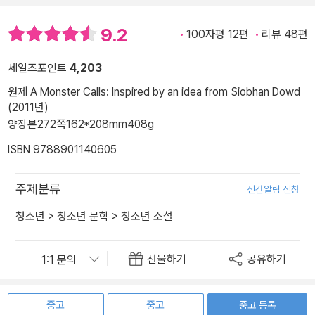
9.2
100자평 12편
리뷰 48편
세일즈포인트
4,203
원제 A Monster Calls: Inspired by an idea from Siobhan Dowd
(2011년)
양장본
272쪽
162*208mm
408g
ISBN 9788901140605
주제분류
신간알림 신청
청소년
>
청소년 문학
>
청소년 소설
선물하기
공유하기
중고
중고
중고 등록