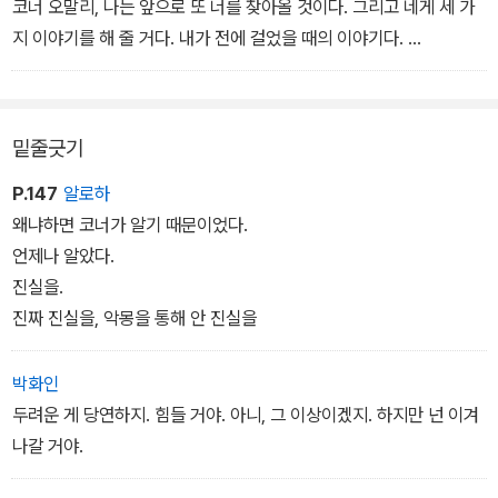
코너 오말리, 나는 앞으로 또 너를 찾아올 것이다. 그리고 네게 세 가
포에 몰아넣거나 코너 엄마를 치료해 주러 온 게 아니라, 다만 코너에
지 이야기를 해 줄 거다. 내가 전에 걸었을 때의 이야기다.
게 이야기를 들려주고 싶어서 왔다고 말하는데….
(중략)
이야기는 세상 무엇보다도 사나운 것이다. 이야기는 쫓아오고 물고
붙잡는다.
밑줄긋기
몬스터가 우렁우렁한 목소리로 말했다.
“선생님들이 늘 하는 얘기야. 하지만 아무도 그런 말은 믿지 않아.”
P.147
알로하
코너가 말했다.
왜냐하면 코너가 알기 때문이었다.
내가 세 가지 이야기를 끝내고 나면, 네가 네 번째 이야기를 할 것이
언제나 알았다.
다.
진실을.
몬스터는 코너의 말을 무시하며 말했다.
진짜 진실을, 악몽을 통해 안 진실을
“난 이야기는 못해.”
코너는 몬스터의 손아귀 안에서 몸을 비틀었다.
박화인
네가 네 번째 이야기를 할 거다. 그리고 그것이 진실이 될 것이다.
두려운 게 당연하지. 힘들 거야. 아니, 그 이상이겠지. 하지만 넌 이겨
나갈 거야.
- 본문 <세 가지 이야기> 중에서