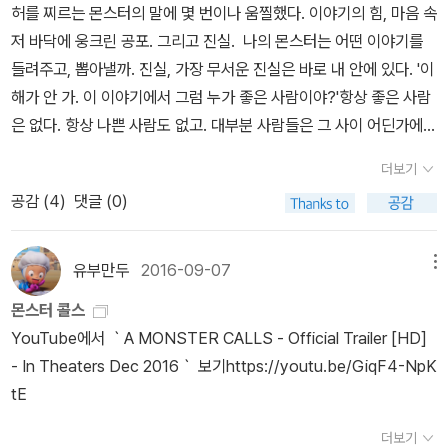
빈 칸이 있어야 이리저리 움직이면서 맞출 수 있는 퍼즐. 꽉 차 있는
허를 찌르는 몬스터의 말에 몇 번이나 움찔했다. 이야기의 힘, 마음 속
마음속은 다 맞추고 움직이지 못하게 해 놓은 퍼즐처럼 삶을 굳어지
저 바닥에 웅크린 공포. 그리고 진실. 나의 몬스터는 어떤 이야기를
게 할 수도 있겠다. 죽고 싶어질 때에도 느껴졌던 허전함이 살고 싶은
들려주고, 뽑아낼까. 진실, 가장 무서운 진실은 바로 내 안에 있다. '이
지금도 느껴지는 걸 보면 어쩌면 인간은 늘 마음 한 구석에 퍼즐의 빈
해가 안 가. 이 이야기에서 그럼 누가 좋은 사람이야?'항상 좋은 사람
칸을 가지고 다니는 게 아닐까 생각했다. 이리 저리 빈 칸을 채우려고
은 없다. 항상 나쁜 사람도 없고. 대부분 사람들은 그 사이 어딘가에
움직여가는 과정이 바로 ‘삶’이란 것일까?
글을 쓰면 행복하다. 하지
있지. (91)'아들아, 모든 이야기가 행복하게 끝나는 건 아니란다.'아빠
더보기
만 한편으로는 글을 쓰면 아프기도 하다. 진심이 아니면 써지지 않기
가 몸을 앞으로 숙이며 말했다. 이 말에 코너는 몸이 굳었다. 그게 사
공감 (
4
)
댓글 (0)
에 누가 시키지 않았는데도 나를 드러내게 된다. 내게 있어 글은 즐거
실이니까. 몬스터가 확실하게 가르쳐 준 게 그거였다. 이야기는 사나
움이면서 괴로움이다.‘그냥 진실이 아니라, 너의 진실...(중략)...너는
운 것이다, 기대하지 못한 방향으로 튀어 나가는 사나운 짐승이다.(1
네 진실이, 네가 감추는 것이, 네가 가장 두려워하는 것이라는 걸 안
80)약을 넣고 나서 엄마는 다시 코너 손을 잡았다.'나한테 백 년이 있
유부만두
2016-09-07
메뉴
다.(p55)’새빨간 주목의 열매처럼 몬스터의 말이 선명하게 다가왔
었으면 좋겠다. 너한테 줄 수 있는 백 년이.'엄마가 아주 차분한 목소
몬스터 콜스
다. 진정한 진실은 ‘용기’일까? 그것을 기꺼이 드러낼 수 있는 용기.
리로 말했다.(224)삶은 말로 쓰는 게 아니다. 삶은 행동으로 쓰는 거
YouTube에서 ｀A MONSTER CALLS - Official Trailer [HD]
용기와 함께 드러내어진 진실은 두려움을 녹여내고 그 사람을 치유해
다. 네가 무얼 생각하는지는 중요하지 않다. 오직 네가 무엇을 하느냐
- In Theaters Dec 2016｀ 보기https://youtu.be/GiqF4-NpK
준다.‘모든 이야기가 행복하게 끝나는 건 아니(p180)’지만, 나는 이
가 중요하다.(255)
tE
제 서서히 불완전한 나의 이야기를 하나씩 꺼내어볼 수 있을 것만 같
다.‘이야기는 중요하(p189)’고,‘진실을 담고 있다면 무엇보다도 중요
더보기