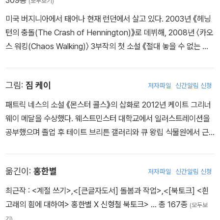
(모두보기)
한 주목할 만한 네 편의 소설을 발표했다. 『나는 솔러스』는 시본 도우
미국 버지니아에서 태어나 현재 런던에서 살고 있다. 2003년 《헤닝
드의 네 번째 소설로 2010년 비스토 북 명예상을 수상했다. 그녀의
턴의 충돌(The Crash of Hennington)》로 데뷔해, 2008년 〈카오
첫 소설 『스위프트 퓨어 크라이』는 2007년 밴포드 보어즈 상과 엘리
스 워킹(Chaos Walking)〉 3부작의 첫 소설 《절대 놓을 수 없는 칼
스 딜론 상을 수상했다. 두 번째 소설 『런던 아이 미스터리』는 2007
(The Knife of Never Letting Go)》을 발표했다. 이후 2009년 제
년도 NASEN 특수 교육 요구 아동 도서상을 받았으며 2008년 올해
2편 《심문과 해답(The Ask and the Answer)》, 2010년 제3편
의 비스토 북 상을 수상했다. 세 번째 작품인 『그래도 죽지 마』로 20
그림:
짐 케이
저자파일
신간알림 신청
《인간이라는 괴물(Monsters of Men)》을 발표했으며, 이 3부작으
09년 카네기 메달을 수상해, 사후에 카네기 메달을 수상한 첫 작가가
로 〈가디언 문학상〉, 〈북트러스트 틴에이지 프라이즈〉, 〈코스타 어워
패트릭 네스의 소설 《몬스터 콜스》의 삽화로 2012년 케이트 그리너
되었다. 이외에도 그녀가 기획한 『몬스터 콜스』도 독자들의 많은 사
드〉, 〈카네기 메달〉 등 다수의 상을 수상했다. 〈카오스 워킹〉은 라이온
웨이 메달을 수상했다. 웨스트민스터 대학교에서 일러스트레이션을
랑을 받았다. 시본 도우드는 2007년 8월에 암으로 세상을 떠나기 전
스게이트 영화사를 통해 영화화되어 2020년 개봉 예정에 있다. 총 9
공부했으며 졸업 후 테이트 브리튼 갤러리와 큐 왕립 식물원에서 근
‘시본 도우드 트러스트(www.siobhandowdtrust.com)’를 설립하
편의 작품을 발표했으며, 이 중 《인간이라는 괴물》, 《몬스터 콜스(A
무했다. 리치먼드 갤러리에서 단독 전시회를 연 이후 출판사의 제의
여, 책 판매로부터 얻은 수익 전액을 사회적으로 소외된 아동 및 청소
Monster Calls)》로 영국에서 한 해 동안 발표된 문학 작품 중 가장
를 받아 프리랜서로 일러스트레이션 작업을 시작했다. 영화 및 텔레
년에게 책을 지원하는 데 쓸 것을 유언한다. “아이가 책을 읽을 수 있
뛰어난 작품에 수여하는 〈카네기 메달〉을 2년 연속 수상했다. 영국의
옮긴이:
홍한별
저자파일
신간알림 신청
비전 시리즈를 위한 콘셉트 작업을 해 왔으며, 런던 빅토리아 앨버트
으면, 생각할 수 있다. 생각할 수 있으면, 그 아이는 자유다.”
인기 드라마 〈닥터 후〉의 스핀오프 시리즈 〈클래스〉와 영화 〈몬스터
박물관의 그룹 전시회에도 참여했다. 《해리 포터와 마법사의 돌》 일
최근작 :
<계절 쓰기>
,
<[큰글자도서] 돌봄과 작업>
,
<[북토크] <흰
콜〉의 대본을 집필했으며, 옥스퍼드대학에서 글쓰기 창작을 강의했
러스트판이 출간되자 세계적인 찬사를 받았으며, 블룸스버리 출판사
고래의 흼에 대하여> 홍한별 X 신형철 북토크>
… 총 167종
(모두보
다. 《데일리 텔레그래프》, 《가디언》 등 다수의 잡지에 원고를 기고하
의 의뢰로 J.K.롤링의 시리즈 일곱 권의 일러스트를 모두 맡게 되었
기)