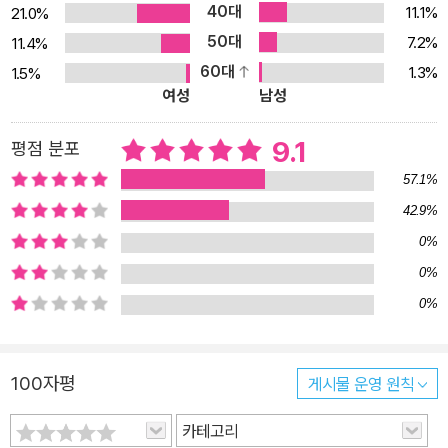
40대
11.1%
21.0%
품 해설과 작가 연보를 더하여 작품과 작가에 입체적으로 접근할 수
50대
있게 했다. 품격과 편의, 작품의 개성을 그대로 드러낸 디자인 제작도
7.2%
11.4%
엄정하게 정도를 걷는다. 열린책들 세계문학은 실로 꿰매어 낱장이
60대
1.3%
1.5%
여성
남성
떨어지지 않는 정통 사철 방식, 가벼우면서도 견고한 재질을 선택한
양장 제책으로 품격과 편의성 모두를 취했다. 작품들의 개성을 중시
9.1
평점 분포
하여 저마다 고유한 얼굴을 갖도록 일일이 따로 디자인한 표지도 열
57.1%
린책들 세계문학만의 특색이다.
42.9%
0%
0%
0%
100자평
게시물 운영 원칙
카테고리