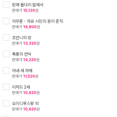
밤에 돌다리 밑에서
판매가
15,120
원
의무론 - 자유 시민의 윤리 준칙
판매가
19,800
원
조반니의 방
판매가
13,320
원
폭풍의 언덕
판매가
14,220
원
아내·세 자매
판매가
11,520
원
리처드 2세
판매가
10,620
원
오이디푸스왕 외
판매가
10,620
원