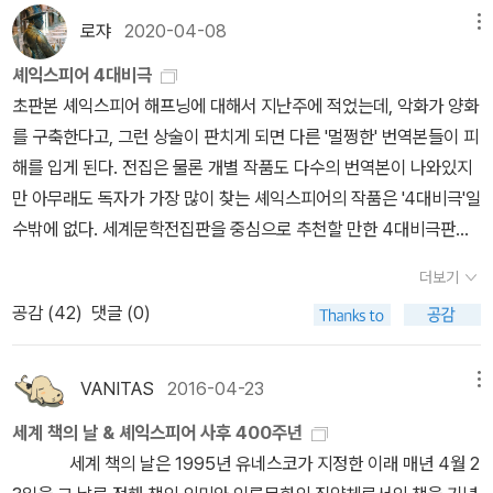
햄릿 같은 비극 위주로 번역하였다. 그의 소네트도 번역되었다. 번역
어 왕]에서 비극의 원인은 무엇인가?나는 ‘왜곡된 욕구‘라고 답했는
난 가을엔 책은 많이 읽었는데 거의 정리를 하지 못했다. 시간은 가고
로쟈
2020-04-08
메뉴
에 박우수는 셰익시프어 전공자로, <셰익스피어의 역사극> <셰익스
데, 블랙빈 님은 ‘말‘이라고 하셨고, 윤주 님은 ‘사랑을 제대로 표현하
기억은 사라져 가서 안타까웠지만 할 수가 없었다. 이제 겨우 정신이
피어와 인간의 확장> <셰익스피어와 바다> 같은 연구서들도 냈다.
지 못하는 것‘이라고 하셨다. 🏷[폭풍의 언덕], [리어 왕]에서 공통적
셰익스피어 4대비극
좀 돌아와 그동안 읽은 책에 대해 조금씩이라도 정리를 해야겠다. 이
그래서 전공자가 직접 번역했다는 점에서 포인트가 있다.3. 한국외국
으로 볼 수 있는 비극의 원천은 무엇인가?생각해보니 결국은 ‘사
초판본 셰익스피어 해프닝에 대해서 지난주에 적었는데, 악화가 양화
해가 가고 있고 내년엔 또 새 책을 읽어야 하기에 어서 내 언저리에서
어대학교출판부 지식출판원 한국외국어대학교출판부에서 총 11작품
랑‘이 문제였나 싶었다. 말과 행동으로 드러나는 왜곡된 ‘사랑‘의 방식
를 구축한다고, 그런 상술이 판치게 되면 다른 '멀쩡한' 번역본들이 피
맴돌고 있는 것들을 보내야 할 것 같다. 시대와 장소는 다
을 번역했다. 이중 3작품을 번역한 박우수는 위의 그 인물과 동일인
들.📚질문픽📌늙어서도 지혜로운 사람이 되려면 어떻게 해야 할까
해를 입게 된다. 전집은 물론 개별 작품도 다수의 번역본이 나와있지
르지만 이 두 문장가는 우리들에게 패러다임의 변화를 요구한다. 광
물이다. 외대 교수라고 한다. 이 외에 다른 역자들도 주로 셰익스피어
요?늙어서도 지혜로운 사람이 있고, 판단력이 흐려지는 사람이 있다.
만 아무래도 독자가 가장 많이 찾는 셰익스피어의 작품은 '4대비극'일
활한 우주의 한 점 초록별에 사는 지구인들에게, 벌써 망해버린 명나
연구가들이다. 4. 문학과 지성사 이상섭 역 시, 인문, 문학 등으로 유
한 인물을 두고 본다면, 존경해마지 않던 분이 존경할 분이 아니었나
수밖에 없다. 세계문학전집판을 중심으로 추천할 만한 4대비극판을
라의 유령들을 여전히 붙잡고 살아가는 답답한 이들에게 편협한 자기
명한 출판사 문학과지성사에서는 아예 <셰익스피어 전집>로만 팔고
싶을 때도 있다. 이 상황에 대해 블랙빈 님께서 중요한 말씀을 해주셨
골라보았다. 참고로, 현재 가장 많이 읽히는 셰익스피어 번역본은 민
중심성에서 벗어나 새롭고 합리적인 곳으로 나아가라고 한다. 우리
더보기
있다. 모든 셰익스피어 작품이 이 한 권의 책에 다 담았기 때문이다.
다. ‘내가 변했나?‘ 하고 생각하셨다고. 퍼뜩, [앵무새 죽이기]와 [파
음사판인데(4대비극 세트판도 나와있다), 나로선 선호하지 않아서
는 코스모스를 제대로 이해해야만 한다. 자신의 위상과 위치에 대한
공감 (
42
)
댓글 (0)
그래서 총 1800쪽에 가격도12만원. 아마 판형도 매우 클 것이다. 전
수꾼]이 지나갔다. 애티커스는 변하지 않았지만 핀치가 변했던 이야
따로 이런 페이퍼를 적는다(가장 많이 읽히는 번역본이 추천 번역본
올바른 이해가 주변을 개선할 수 있는 필수 전제이기 때문이다. 우리
작품을 한 권에 담았다는 게 흥미롭지만, 다소 부담스러운 것도 사실.
기. 어쩌면, 그 사람들은 그대로이고 내가 변했을지도 모를 일이다.‘진
이라면 굳이 이런 페이퍼를 적을 이유가 없지 않은가). 문제는 민음사
와 다른 바깥세상이 어떠한지 알아내는 것도 자신이 처한 상황을 개
5. 문학동네 이경식 역 민음사, 열린책들과 함께 가장 대중적인 문학
리는 변하지 않는다‘는 것도 새롭게 생각하게 되었다. 성경은 변하지
판 외에 4대비극판을 모두 갖춘 세계문학전집판이 많지 않다는 데 있
VANITAS
2016-04-23
메뉴
선하는 데 결정적인 도움을 준다.-코스모스중에서, p386 오랑캐라
전문 출판사인 문학동네에서는 의외로 셰익스피어 번역이 별로 없었
않지만, 성경을 해석하는 사람들은 계속 변하니, 사람에게 주어진 ‘진
다. 세계문학전집판과 함께 부분적으로 셰익스피어 전집까지 끼워서
고 하는 청나라는 중국의 제도에서 이익이 될 만하고 오래 향유할 만
세계 책의 날 & 셰익스피어 사후 400주년
다. <템페스트>는 다른 출판사에서는 잘 번역하지 않은 작품이기에
리‘는 계속 변하게 되는 거라고. 늙어서도 지혜로운 사람이 되려면 계
고르기로 한다. 먼저 추천할 만한 번역본은 '시공 RSC 셰익스피어
한 것들을 가로채 가지고는 마치 본래부터 자기 것이었던 양한다. 대
세계 책의 날은 1995년 유네스코가 지정한 이래 매년 4월 2
흥미롭지만, <햄릿>과 <베니스의 상인>과 함께 딱 3작품뿐, 심지어
속 공부해야 하고, 공부하려면 겸손해야 하고, 수용이 필요할 수밖에
선집'이다. RSC는 '로열 셰익스피어 컴퍼니(왕립 셰익스피어 극단'의
개 천하를 위하여 일하는 자는, 진실로 백성에게 이롭고 나라에 도움