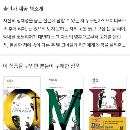
있고, 지은 책으로「셰익스피어의 역사극」,「셰익스피어와 바다」,「셰익
커스》, 《헨리 6세》, 《리처드 3세》 등이 런던 무대에서 상연되었다.
출판사 제공 책소개
스피어와 인간의 확장」,「종교개혁과 르네상스 영문학」,「수사학과 말
특히 《헨리 6세》는 공전의 히트를 기록했다. 그에 대해 악의에 찬 비
자신의 정체성을 묻는 질문에 답할 수 있는 자 누구인가? 오이디푸스
의 힘」,「수사적 인간」 등이 있다.
난도 없지 않았지만, 시간이 지날수록 그의 작품은 인기를 더해 갔다.
의 후예 리어, 눈 있으되 보지 못하는 자의 고통 늙고 고집 센 왕 리어.
1623년 벤 존슨은 그리스와 로마의 극작가와 견줄 수 있는 사람은 오
막내딸 코딜리어가 대변하는 그 자신의 영혼으로부터 고개를 돌린
직 셰익스피어뿐이라고 호평하며, 그는 “어느 한 시대 사람이 아니라,
채, 달콤한 혀에 속아 다른 두 딸 고너릴과 리건에게 왕국을 물려준다.
모든 시대의 사람”이라고 칭찬했다. 1668년 존 드라이든은 셰익스피
그러나 보름도 지나지 않아 그들의 배신으로 집을 떠나 춥고 어두운
어를 “가장 크고 포괄적인 영혼”이라고 극찬했다. 셰익스피어는 159
광야에서 비와 천둥에 맞서게 된 그는, 자연의 원소들이 아닌 자기 마
0년에서 1613년에 이르기까지 10편의 비극(로마극 포함), 18편의
이 상품을 구입한 분들이 구매한 상품
음속 폭풍과 대면하며 스스로를 바라보기 시작하는데……. 믿었던 두
희극, 10편의 역사극, 그리고 시집 《소네트》를 집필했다. 38편의 희
딸의 배신은 부산물일 뿐, 고통의 핵심은 스스로를 보지 못하는 그 자
곡 작품들은 상연 연대에 따라 대개 4기로 분류된다.
신에게 있었다. 절대 권력이라는 값비싼 외투에 감싸인 채 눈이 흐려
진 리어, 르네상스 시대의 극장에서, 그리고 지금 우리 곁에서 끊임없
이 되살아난다. ■ 『뉴스위크』 선정 세계 100대 명저 / 세상을 움직
인 100권의 책 ■ 미국 대학 위원회 선정 SAT 추천 도서 ■ 국립중
앙도서관 선정 청소년 권장 도서 50선 / 고전 100선 ■ 서울대학교,
고려대학교, 연세대학교 중복 추천 도서 ■ 2002년 노벨 연구소가