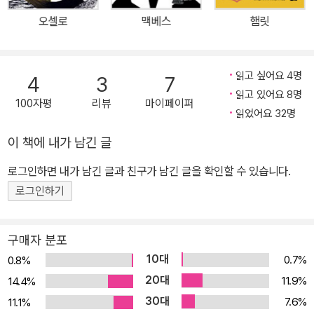
선정한 〈세계문학 100선〉 『리어 왕』은 열린책들이 2009년부터 펴
오셀로
맥베스
햄릿
내기 시작한 <열린책들 세계문학> 시리즈의 201번째 책이다. <열린
책들 세계문학>은 젊고 새로운 감각으로 다시 태어난 고전 시리즈의
새 이름으로, 상세한 해설과 작가 연보로 독자들의 깊이 있는 이해를
읽고 싶어요 4명
4
3
7
돕는 한편 가볍고 실용적인 사이즈에 시선을 사로잡는 개성 있는 디
읽고 있어요 8명
100자평
리뷰
마이페이퍼
자인으로 현대적 감각을 살렸다. 앞으로도 열린책들은 세계 문학사의
읽었어요 32명
걸작들을 <열린책들 세계문학> 시리즈를 통해 계속 선보일 예정이
이 책에 내가 남긴 글
다. 열린책들 세계문학 낡고 먼지 쌓인 고전 읽기의 대안 불멸의 고전
들이 젊고 새로운 얼굴로 다시 태어난다. 목록 선정에서부터 경직성
로그인하면 내가 남긴 글과 친구가 남긴 글을 확인할 수 있습니다.
을 탈피한 열린책들 세계문학은 본격 문학 거장들의 대표 걸작은 물
로그인하기
론, 추리 문학, 환상 문학, SF 등 장르 문학의 기념비적 작품들, 그리
고 인류 공동의 문화유산으로 자리매김해야 할 한국의 고전 문학까지
구매자 분포
를 망라한다. 더 넓은 스펙트럼, 충실하고 참신한 번역 소설 문학에 국
10대
0.7%
0.8%
한하지 않는 넓은 문학의 스펙트럼은 시, 기행, 기록문학, 그리고 지성
20대
11.9%
14.4%
사의 분수령이 된 주요 인문학 저작까지 아우른다. 원전번역주의에
30대
7.6%
11.1%
입각한 충실하고 참신한 번역으로 정전 텍스트를 정립하고 상세한 작