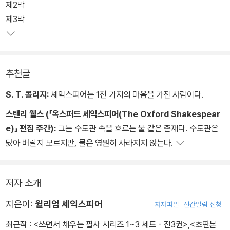
로부터 고개를 돌린 채, 달콤한 혀에 속아 다른 두 딸 고너릴과 리건에
제2막
게 왕국을 물려준다. 그러나 보름도 지나지 않아 그들의 배신으로 집
제3막
을 떠나 춥고 어두운 광야에서 비와 천둥에 맞서게 된 그는, 자연의 원
소들이 아닌 자기 마음속 폭풍과 대면하며 스스로를 바라보기 시작하
는데…
추천글
S. T. 콜리지:
셰익스피어는 1천 가지의 마음을 가진 사람이다.
스탠리 웰스 (「옥스퍼드 셰익스피어(The Oxford Shakespear
e)」 편집 주간):
그는 수도관 속을 흐르는 물 같은 존재다. 수도관은
닳아 버릴지 모르지만, 물은 영원히 사라지지 않는다.
저자 소개
지은이:
윌리엄 셰익스피어
저자파일
신간알림 신청
최근작 :
<쓰면서 채우는 필사 시리즈 1~3 세트 - 전3권>
,
<초판본