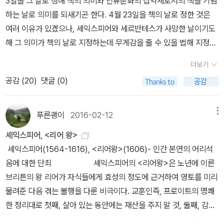
3일을 그 날로 정해 책의 의미와 인류문화의 집약체로서의 책을 기념
역자인 이경식은 한국 셰익스피어학회 회장이라고 하는데도 말이다.
없겠다고 생각했다. 판단력은 겸손과 수용에서 오는 것이다.
약칭으로 판본은 1623년에 나온 최초의 전집판이다(제1이절판). <
이 될일이라면 그 법이 비록 오랑캐에게서 나온 것일지라도 마땅히
하는 날로 의미를 되새기곤 한다. 4월 23일을 책의 날로 정한 것은
이렇게 셰익스피어 비평사와 연구서까지 쓰신 분이 정작 셰익스피어
햄릿>의 경우도 대다수 번역본인 비평판(아든판)을 대본으로 삼고
이를 수용하여 본받아야만 한다.-열하일기 상 중에서, p240~24
여러 이유가 있겠으나, 셰익스피어와 세르반테스가 사망한 날이기도
번역은 별로 하지 않았단 점이 의아하지만, 이분 번역도 신뢰하고 읽
있는 데 반해서 시공사판만은 예외적으로 1623년판을 옮긴 것이다(1
1 연암 박지원과 칼 세이건은 같은 것을 다르고 다양하게 말하고 있
해 그 의미가 책의 날로 지정하는데 무게감을 줄 수 있을 법해 지정하
을 수 있겠다.6. 전예원 신정옥 역 전예원 신정옥 역.신정옥 씨도 한국
603년판 '나쁜 햄릿'이 또다른 예외 판본이다). 이 선집은 <로미오와
다. 엮은이 고미숙은 '열하일기는 이국적 풍물과 기이한 체험을 지리
지 않았나 추측해 본다. 책의 날은 매년 계속 되는 것이기는 하나, 올
셰익스피어학회 회장을 역임했다. 전집 형식으로 상당수의 작품이 번
줄리엣>까지 포함해 다섯 권으로 구성돼 있다. 시공사판은 소장용으
더보기
하게 나열하는 흔해 빠진 여행기가 아니다. 그것은 이질적인 대상들
해는 셰익스피어 사망 400주기라고 출판, 언론쪽에서 떠들어대고
역되었다. 80~90년대에 번역된 것들이 많아서 과연 현재 읽어도 자
로도 좋은데, 문제는 하드커버이고 책값이 좀 비싸다는 데 있다. 보급
공감 (
20
)
댓글 (0)
과의 뜨거운 '접속' 의 과정이고, 침묵하고 있던 '말과 사물' 들이 살아
있기에 그간 나왔던 셰익스피어 목록을 한번 점검해보고 지나가기로
연스러울지는 잘 모르겠다.7. 아침이슬 김정환 역 아침이슬 출판사에
판으로 4대비극을 한권짜리로 묶은 판본도 나왔었지만 한정판이었
움직이는 '발굴' 의 현장이며, 예기치 않은 담론들이 범람하는 '생성'
하자. 일단, 본인의 경우에 이번에 나온 시공사판 <셰익스피어 4대
서도 셰익스피어 작품을 상당수 번역했다. 대표 희곡과 비극은 물론
는지 일찍 절판되었다. 강의 교재로 쓰지 못하는 이유다. 다른 세계문
의 장이다. 그런 까닭에, 우리는 『열하일기』를 통해 아주 낯설고 새로
비극>을 새로 구매했다. 집에 열린책들판 <맥베스>와 문예출판사판
그의 역사극까지 꽤 많이 번역한 것이 눈길을 끈다.역자 김정환은 역
푸른괭이
2016-02-12
메뉴
학전집판 가운데 4대비극이 다 들어가 있는 경우는 열린책들판과 펭
운 여행의 배치를 만나게 된다.'고 했듯이 우리는 사람, 환경, 우주 모
<햄릿>이 있으나 이 기회에 단권으로 소장하고싶어 구매했다. 민음
자 소개만 봐서는 잘 모르겠지만, 셰익스피어를 주로 연구했다기보다
귄클래식판이 있는데, 추천본은 열린책들판이다(펭귄판은 두 가지 커
셰익스피어, <리어 왕>
두를 이러한 마음가짐으로 만나야 할 듯 하다. 한 번씩 이
사는 각권을 박스에 넣어 이미 오래전부터 세트판매를 하고 있는데
는 시인, 극작가, 무대연출가로 많이 활동하신 듯하다. 셰익스피어 작
버로 나와있는데, 일부 품절된 상태다). 박우수, 권오숙 두 전공자가
셰익스피어(1564-1616), <리어왕>(1606)- 인간 본연의 어리석
런 상상을 해 본다. 만약 내가 눈이 멀게 된다면......그런 상황에서는
다, 교보문고 단독으로 '4대 비극' 양장판을 발매한 상태여서 입맛대
품은 일단 연극에서 상연될 것을 전제로 했으니, 극작가와 무대연출
두 편씩을 번역하고 있다. 원로 영문학자 박우수 교수는 한국외대출
음에 대한 단죄 셰익스피어의 <리어왕>은 노년에 이른
모든 것이 불편해질 것이고 결국 나 혼자서는 일상을 영위할 수 없겠
로 골라 사면 된다. 1. 민음사민음사에서는 최종철 교수
가의 번역은 또 다를지 궁금하다. 어쩌면 연극하듯이 읽기에는 가장
판부판 셰익스피어전집도 주도하고 있는데, 이번에 <오셀로>가 나오
브리튼의 왕 리어가 자식들에게 효성의 정도에 근거하여 영토를 미리
다는 생각을 하며, 그 생각만으로도 암담하고 비참한 기분이 든다. 빽
를 중심으로 '셰익스피어 전집'을 구상하고 있는데 현재 4권이 나온
특화된 번역이 아닐지 조심스레 예상해본다. 또 가장 평가가 좋은 번
면서 4대비극이 다 채워졌다(이 페이퍼를 쓰게 된 계기다). 추천 번
물려준 다음 겪는 불행을 다룬 비극이다. 교훈인즉, 프로이트의 명쾌
빽하게 채워진 글들과 쉼표와 마침표의 문장부호만으로 서술되는 '눈
상태다. 단권으로는 4대 비극외에 <로미오와 줄리엣>,<한여름 밤의
역본이기도 했다.8. 펭귄클래식 고전 번역으로 명성이 자자한 믿고
역본인데 대학출판부판이라는 게 약점이다. 민음사, 열린책들과 함
한 정리대로 첫째, 살아 있는 동안에는 재산을 주지 말 것, 둘째, 감언
먼 자들의 도시'는 나의 상상으로 예상되는 눈멂의 세계를 구체적이
꿈>을 포진시키고있다. 민음사 출간 특성상 셰익스피어 전집은 완결
보는 펭귄클래식. 이 출판사에서는 총 4개의 셰익스피어 작품을 출간
께 세계문학전집판을 대표하는 문학동네의 셰익스피어는 이경식 교
이설을 곧이곧대로 믿지 말 것이다. 달리 말해 이토록 명백하고 진부
고 적나라하게 표현해준다. 실명은 눈을 뜬 채 행해지는 온갖 인간의