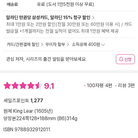
배송료
유료 (도서 1만5천원 이상 무료)
알라딘 만권당 삼성카드, 알라딘 15% 청구 할인
최대 1만원 또는 2만원 할인(전월 30만원 또는 60만원 이용 시) / 카드
발급월 +1개월까지는 전월 실적이 없어도 최대 1만원 혜택 제공
카드/간편결제 할인
무이자 할부
소득공제 400원
관심 저자, 시리즈의 출간 알림을 받아보세요
신청
9.1
100자평 4편
리뷰 3편
세일즈포인트
1,277
원제 King Lear (1605년)
양장본
224쪽
128*188mm (B6)
314g
ISBN 9788932912011