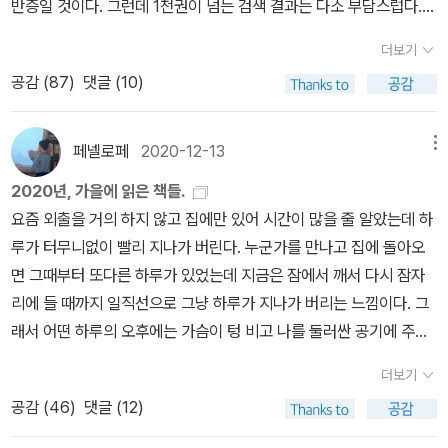
반증일 것이다. 그런데 1천권이 넘는 검색 결과는 다소 부담스럽다.
물블랙빈 님의 설명이 좋았다. 자신이 받은 사랑을 깨닫지 못하다가,
그리고 출판사별로, 역자별로 번역본이 너무 천차만별이라 민음사 같
내쳐졌을 때 깨닫게 되었다고 하셨다.📌켄트: 리어 왕에게 버려졌으
더보기
은 메이저 출판사 제외하면 무슨 역본이 있는지도 잘 못 찾겠다. 그래
나, 자신은 왕을 버리지 않았다.이것도 블랙빈 님의 설명이 좋았다. 리
공감 (
87
)
댓글 (10)
서 이번 페이퍼에서는 우선 번역자별 비교는 차치하고, 어떤 번역본
어 왕이 딸들에게 버림받기 전 왕국을 잘 통치했을(아마도?) 때부터
이 있는지만 정리해보려 한다.다 정리한 다음에 가장 끌리는 판본은
리어 왕과 그 딸들을 알아왔을 거라고 하시며, 리어 왕을 되돌리고 싶
김정환 역본과 시공사와 펭귄클래식이다. 펭귄은 무엇보다 표지가 ㅎ
었을 거라는 설명에 고개를 끄덕였다.📌바보 광대: 우리나라 탈춤의
페넬로페
2020-12-13
메뉴
ㅎ 1. 민음사 최종철 민음사 컬렉션으로도 유명한 민음사. 전집도 발
말뚝이 역할. 수면 위에서 내뱉을 수 없는 말을 바보라는 이름으로 툭
2020년, 가을에 읽은 책들.
간하고 있는데 왜인지 이 5권이 끝이다. 그래도 주요 희극과 비극은
툭 내뱉은 인물바보 광대를 보고 딱 말뚝이가 떠올랐다. 바보광대는
요즘 외출을 거의 하지 않고 집에만 있어 시간이 많을 줄 알았는데 하
단권으로 번역되어 있다. 번역의 최종철은 '연세대학교 영어영문학과
팩폭러이면서, 제3자의 입장에서 주인공에게 조언을 한다. 물론, 다
루가 터무니없이 빨리 지나가 버린다. 누군가를 만나고 집에 돌아오
를 졸업했다. 연세대학교 및 미네소타 대학교에서 문학석사 학위를,
른 사람은 이해할 수 없는 말이기에 바보라고 불린다.🏷눈이 흐려진
면 그때부터 또다른 하루가 있었는데 지금은 잠에서 깨서 다시 잠자
미시건 대학교에서 문학박사 학위를 취득했다. 연세대학교 영어영문
다(빠진다)는 것의 의미는 무엇인가?제일 처음 생각한 것은 ‘안목의
리에 들 때까지 일직선으로 그냥 하루가 지나가 버리는 느낌이다. 그
학과 교수로 재직 중이다.' 그가 민음사에서 나오는 셰익스피어 작품
정욕‘이었다. 글로 적으니 정리가 된다. 눈으로 볼 수 없으니 판단력이
래서 어떤 하루의 오후에는 가슴이 텅 비고 나를 둘러싼 공기에 주눅
을 거의 다 번역하고 있다. 이분만의 특징은 '운율을 살린 운문 번
회복되는 것 같다고 얘기했는데, 눈으로 볼 수 없다는 것 자체가 ‘안목
들고 허무해져 울어버리고 싶어진다. 연암 박지원이 끝없이 넓게 펼
역'이라는 점과 우선 최신 번역이라는 점이다. 소네트 번역은 2007
의 정욕‘과 거리가 멀어지는 삶이니 당연히 판단력이 회복되겠다는
더보기
쳐진 요동벌판을 지나며 '인생이란 본시 어디에도 의탁할 곳 없이 다
년에 작고하신 피천득 선생의 번역을 썼다.2. 열린책들 박우수 번역
생각이 든다. 자신의 눈을 가려야 다른 사람의 눈이 보이게 되는 걸까.
공감 (
46
)
댓글 (12)
만 하늘을 이고 땅을 밟은 채 떠도는 존재일 뿐' 이라며 그곳이 훌륭한
문학 관련으로 또 다른 대표적인 출판사인 열린책들. 주로 맥베스나
어떤 면에서 수용이란, 자신의 눈을 가리는 것인지도 모르겠다.🏷[리
울음터라고 했듯이 한번씩 나에게도 통곡할 울음터가 필요하다. 지