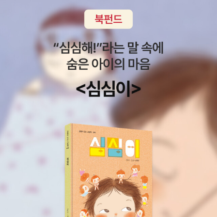
갔으면 한다. 다만 여기는 잘 알려지지는 않은 출판사라 4대비극외의
라마 판본에서는 이 부분이 없다. 어쩌면 내용은 차이가 없고, 목차에
회 <슬램덩크> . 프리미엄 완전판이라고 해서 이미 원판과 동일한 때
우에는 오셀로의 오해, 맥베스의 야망, 햄릿의 우유부단함처럼 그 자
치고 안달하다더 이상 소식 없는 불쌍한 배우이며소음, 광기 가득한
작품으로 승부수를 띄워야 될 것 같다. 9.동인여
만 빠진 것일 수도 있다.14. 문예출판사 문예출판사에서도 5작품을
깔로 나와있다. 5회 <샬롯의 거미줄> 6회 <난 빨
신의 잘못이 문제이다. 모든 것이 자신의 어리석음과 판단착오에서
데 의미는 전혀 없는백치의 이야기다.-멕베스, 5막 5장, p459
기서 나오는 작품은 '한국셰익스피어학회 작품총서'로 나오는 책들이
번역했다. 햄릿을 번역한 여석기 씨는 시공사에서도 햄릿을 번역했다
강> 7회 <얼굴 빨개지는 아이>
기인한 것임에도 큰딸을 무자비한 언어로 저주하는 아비의 모습도 추
'햄릿' 이라는 인물은 쉽게 이해하기 어렵다. 전에 읽었던
다. 역자들도 물론 학회 구성원들일 것이다. 사후 400주년을 기념해
(시공사 본은 공동번역). 15. 동인 셰익스피어학회 총서 셰익스피어
하기 짝이 없다. “이 여자의 자궁에 불임증을 옮기고 / 생식 기관 다
'아이스퀼로스 비극' 중 오레스테이아(오레스테스 이야기)에서 오레
단행본도 나온 것 같은데 나중에 한번 그런 단행본들도 모아서 포스
학회에서 출간하는 셰익스피어 번역서. 지금까지 총 37권학회 차원
말려 썩어빠진 그 몸에서 / 그녀를 존중해 줄 아이는 절대 아니/ 태어
스테스는 그의 모친 클뤼타이메스트라와 그녀의 정부가 부친 아가멤
팅 할 계획이다. 여기에도 낯선 작품이 많아 어지간한 마니아가 아니
의 번역 프로젝트다 보니, 앞에서 언급한 역자들의 이름이 간혹 보인
나게 하소서.”(51) 리어왕의 비극과 나란히 전개되는 글로스터 백작
논을 죽였음을 알 때 아무 망설임없이 복수를 감행한다. 그에 비해 햄
고서는 범접이 불가능할 것 같다. 10. 을유문화사, 아름다운날
다.16. 연극과인간 김현우 연극과인간이라는 희곡/연극 관련 저술을
의 비극도 흥미롭다. 그는 서자(에드먼드)의 계략에 말려 적자(에드
릿은 망설이고 고뇌한다. 오레스테스와 다르게 햄릿은 르네상스의 인
을유문화사는 1종이다가 4월 마지막주 <로미오와 줄리엣>이 출간돼
전문으로 출간하는 출판사에서도 셰익스피어 작품을 번역했다. <햄
거)를 쫓아내고 콘월 공작(리간의 남편)에게 두 눈마저 잃게 된다. 두
물이기 때문일까? 복수를 하는 자는 이유가 있고, 해야만 하는 당위
2종으로 늘었다. 아름다운날은 그리 유명하지는 않지만 심심찮게 판
릿> 단 한 종뿐인 것이 아쉽긴 하지만, 공연 텍스로서의 성격이 강한
눈이 뽑히는 순간 비로소 진실을 보게(알게) 된다는 역설과 선량하지
성이 있다. 하지만 아버지의 복수를 위해 어머니를 죽인 오레스테스
매되는 셰익스피어 책이다. 소책자 버전도 따로 판매하고 있다. 이외
<제1사절판본>을 번역하였다. 역자인 이현우도 셰익스피어학회 부
만 어리석은 성격에 있어 글로스터는 리어왕(‘눈 뜬 장님’)의 변주이
는 복수의 여신들에 의해 쫓기는 신세가 된다. '복수의 서사' 는 '고통
에 <4대비극>이 단행본으로 내는 곳은 많다. 다 소개할 수도 없거니
회장 역임했고, 관련 저술을 발표했다. 위 동인 셰익스피어학회 총서
다. 자식들의 경우에도 리어왕의 첫째 딸과 둘째 딸이 악의 전형인 것
의 등가교환' 이라는 목표를 추구하는 서사이며 거의 실현 불가능한
와 이정도로도 셰익스피어읽기에는 무리가 없다는 판단에서다. 아무
에서도 이름을 찾을 수 있다.희곡 전문 출판사에서 낸 셰익스피어라
과 비슷하게 에드먼드는 서자로서의 열등감을 악행으로 풀어낸다. 그
그 목표를 추구하는 과정에서 서사가 어떻게 창조적으로 실패하는가
래도 현대영어 번역이 아니다 보니 이 영역은 전문가의 영역이 되어
는 것이 흥미로운 점 역자 이현우가 쓴 셰익스피어 관련 논서. 목차를
의 형제살해 욕망과 아비살해 욕망은 <리어왕>의 사건을 이끌어가는
가 그 성패에 달려있다.-신형철, '슬픔을 공부하는 슬픔' 중에서 억울
버린 듯 하다. 하지만 어느 한 분이 주도하는 것이 아니라 출판사별로
보니, 셰익스피어 작품 분석이 아니라 한국에서 셰익스피어가 어떻게
동력이기도 하다. 미남인 그는 두 왕비(고너릴과 리간)를 동시에 유혹
하게 죽어 유령으로 나타난 선왕을 위해 햄릿은 아들로써 뭔가를 해
특색이 있기 때문에 선택의 범위가 넓은 것은 참 다행스러운 일이라
수용되어왔는지를 다룬 책인 듯하다. 17. 나남출판 이성일 역 미셸 푸
하면서 이간질하고(결국 언니가 동생을 독살하고 자살한다) 코딜리
야 한다. 당연히 아버지를 위해 어서 나서야 하겠지만 햄릿은 자신의.
고 생각한다. 한여름밤의 꿈을 꾸기 위해서라도 여름이 오기 전 대문
코 저술을 다수 번역하여 익숙할 수 있는 나남출판. 총 5권의 셰익스
아를 사형에 처한다. 반면, 그의 형 에드거는 억울한 누명을 쓰고 쫓겨
자신만의 존재에 대한 고민에 빠진다. 이러지도 저러지도 못하는 상