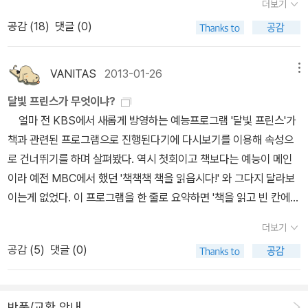
되면 구입하는게 좋을 듯 하다. 언제 박스셋트로 뒤통수를 칠지 모른
했다. 특이하게도 어떤 판본을 번역했는지를 홍보한다.'영국 국립극단
더보기
수의 번역으로만 세 작품이 나와있는데, 4대비극 가운데서는 <햄릿
한 의미를 전하기 위해 <리어왕>이 쓰였을 리 없다. 프로이트조차
이기심에 대한 경고이자, 눈을 뜨고도 볼 수 없는 것들을 실명을 통해
다. 2. 시공사시공사는 2012년에 4대비극과 <로미오와 줄리엣
이 사용하고 추천하는 펭귄클래식 판본 (중략) 펭귄클래식 판본은 영
공감 (
18
)
댓글 (0)
>이 유일하다. 셰익스피어 강의에서는 <베니스의 상인>과 <템페스
“충격”이라고 한 이 작품의 “격렬한 정신적 흥분”(프로이트, ｢세 상
보게 하고 일깨우려는 것 같다. 여기서는 아무도 구원을 얻을 수 없다
>을 합쳐 박스셋으로 내놓았다. 양장본에 RSC 셰익스피어 판본이라
국 국립극장에서 사용하고 추천하는 판본으로 유명하다. 판본의 문제
트>까지 넣어서 같이 다룰 수 있지만 '4대비극'을 강의하게 되면 선택
자의 모티브｣)을 어떻게 이해해야할까. <리어왕>의 1막 1장, 사후의
는 것이 분명하다. 실명은 또 이런 것, 모든 희망이 사라진 세계에서
는 점을 내세워 다른 작품들보다 다소 비싸게 가격을 책정했다. 이번
는 셰익스피어의 작품을 다루는 데 있어 매우 중요한데, 셰익스피어
지에서 제외할 수밖에 없다. 창비판도 4대비극은 <햄릿>만 나와 있
유산 분쟁을 우려한 리어왕이 생전에 이 문제를 매듭짓고자 하는 것
살아간다는 것이기도 하다.-p294 인내심을 가져라. 시간이 제 갈 길
VANITAS
2013-01-26
메뉴
에 '세계문학의 숲'시리즈로 나온 4대비극 합본도 번역은 같으니 참
가 작품의 출간에 관여하지 않은 탓에 기준 판본에 대한 논란이 있기
다. 을유문화사판은 <리어왕/맥베스>만 나와있다(<로미오와 줄리엣
은 충분히 상식적이다. 당혹스러운 것은 분배의 근거이다. 리어왕은
을 다 가도록 해주어라. 운명은 많은 우회로를 거치고 나서야 목적지
조해 구입하면 된다. 3. 펭귄클래식코리아영미권 고전은
때문이다.' 그러니까 가장 믿고 읽을 수 있는 판본이 펭귄클래식 판본
달빛 프린스가 무엇이냐?
>과 함께). 이 역시 4대비극을 강의에서 다룰 때는 교재로 쓰기 어렵
세 딸들에게 아비인 자신을 얼마나 사랑하는지 말로 표현해보라고 한
에 도달한다는 것을 아직도 확실히 깨닫지 못했는가. 여기에 이 지도
펭귄클래식코리아도 품질 우수(?)한 편이다. 마카롱 시리즈로 이미
이라는 뜻이다. 각 작품마다 역자들은 다 다르지만, 공통적으로 셰익
얼마 전 KBS에서 새롭게 방영하는 예능프로그램 '달빛 프린스'가
다. 4대비극 강의는 최소 4주의 일정이 확보되어야 하기에, 생각해보
다. 화려한 수사를 동원한 첫째 딸(고너릴)과 둘째 딸(리간)에 이어
를 세우기 위해, 운명이 얼마나 많은 길을 돌아왔는지는 운명 자신밖
4대비극 세트가 나와있었다는 사실을 잠시 간과했다. 기존판으로는
스피어를 주로 연구하는 학자들이다. 표지 디자인이 상당히 맘에 든
책과 관련된 프로그램으로 진행된다기에 다시보기를 이용해 속성으
니 몇 차례 정도밖에 없었다. 교재를 특정하지는 않았는데, 언젠가 다
셋째이자 막내딸 코딜리아는 “(할 말이) 없습니다”하고 운을 뗀 다음
에 모를 것이다.-p330 오셀로, 리어왕, 멕베스, 안토니와
<베니스의 상인>이 라인업에 추가 돼 있다. 얼마전 나온 멕베스 영화
다. ㅎㅎ 9. 동서문화사 신상웅 역 동서문화사에서도 셰익스피어 전
로 건너뛰기를 하며 살펴봤다. 역시 첫회이고 책보다는 예능이 메인
시 다루게 된다면 (선택지가 제한적이긴 하지만) 고심해봐야겠다...
“낳아 기르시고 사랑해” 주신 것에 대한 “합당한 의무”로 ”복종하고
클레오파트라.인간이 겪는 비극의 이유는 다양하지만 위의 4작품은
로 인해 <맥베스>는 표지 장정이 두겹인 상태. 영화 포스터 표지를
집을 냈다. 모두 신상웅 한 명의 번역이다. 전집 가격은 문학과지성사
이라 예전 MBC에서 했던 '책책책 책을 읽읍시다!' 와 그다지 달라보
사랑하며 가장 존경“한다고 말한다. 금방 리어왕의 분노를 산 이 답은
개인의 욕망과 욕심, 잘못된 판단. 질투로 인해 끝이 불행하다. 과실,
벗기면 기존 표지가 나온다. 4. 열린책들열린책들은 셰익스피어
판과 같은 12만원역자 소개에 따르면, 8권의 전집 번역으로 춘원문학
이는게 없었다. 이 프로그램을 한 줄로 요약하면 '책을 읽고 빈 칸에
정녕 “어리”고 “무정”함에도 “진실”한 것으로서 본능에 기초한 부모
성격적 결함, 단순한 판단 착오나 실수라는 뜻의 '하마르티아' 로 인해
4대비극과 <소네트집>이 추가돼 있다. 작품의 앞자리 이니셜을 따
상을 탔다고 하는데, 이 정보는 걸러 들을 필요가 있다. 춘원문학상은
들어갈 말을 맞추시오'다. 거기에 연예인들의 양념과 조미료를 첨가
의 자식 사랑과, 반대로, 윤리(“도리-효”)에 기초한 자식의 부모 사랑
그들은 비극적인 결말을 자초한다. 그것이 자기자신 한 사람의 문제
더보기
나름 통일성있게 표지 디자인을 맞춰 모아놓으면 깔끔한 느낌이 든
동서문화사에서 제정한 것이고 최남선과 이광수 같은 친일파 문인의
해서 책을 좀 더 재미지게 보이는 효과(?)를 준다. 첫 회는 황석영의
이 갖는 본질적인 모순을 환기한다. 치사랑은 없고 내리사랑만 있을
일 수도 있지만 이아고와 멕베스 부인과 같은 주위의 사람때문에 나
공감 (
5
)
댓글 (0)
다. 번역은 박우수, 권오숙 역자가 나누어 진행했다. 5. 문학동네
업적을 기리겠다는 취지로 만든 것이라 공신력은 없다.10. 아름다운
<개밥바라기 별>이 선정되었다. 중간에 직접 황석영 작가가 나와서
뿐이라는 것이 엄연한 진리인데, 애정결핍에 시달리는 어린아이처럼
락으로 빠질 수도 있다. 이 작품들을 읽어 갈 때 이미 우리는 주인공
따지고 보면 문학동네는 셰익스피어 번역의 후발주자로 느껴지는게
날 셰익스피어 연구회 특별한 역자 정보가 안 보인다. 인터넷을 찾아
프로그램이 흥하기만 한다면 도움을 주겠다는 지원 약속(?)도 하고
발악하는 늙은 아비의 투정과 분노가 쉽게 납득되지 않는다. 우리에
들이 앞으로 불행해지리라는 것을 충분히 알 수 있다. 그러나 그 시절
사실이다. <햄릿>도 부랴부랴 400주기에 맞춰 내놓았을정도니. <
본 결과, <4대비극/5대희극>는 축약복이다. 구매할 때, 주의할 것.1
들어갔다. 얼마나 이 프로그램이 잘 될지 모르겠지만 제발 소설 위주
겐 알려지지 않은 리어왕의 과거를 상상해보자. 현재의 막대한 부와
이나 지금이나 우리는 단지 나약하고 본성에 따르는 인간일 뿐인지
반품/교환 안내