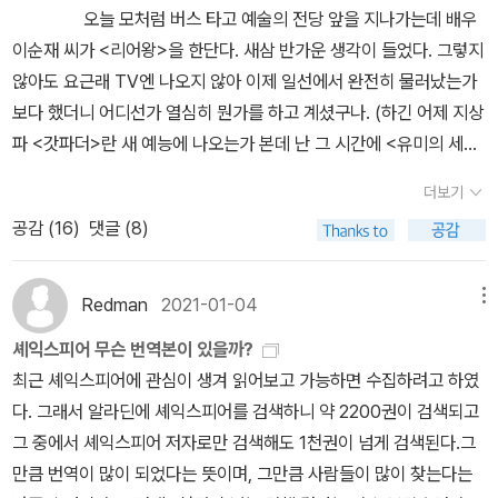
다는 생각이 들기 때문이다.-어거스틴에 의하면 이 모든 것은 성령님
오늘 모처럼 버스 타고 예술의 전당 앞을 지나가는데 배우
의 조명하심으로 가능하겠지만.📚인물탐구📌리어 왕: 믿는 도끼에
이순재 씨가 <리어왕>을 한단다. 새삼 반가운 생각이 들었다. 그렇지
발등 찍힌 왕세 딸이 자신을 얼마나 사랑하는지를 확인받고 싶어하다
않아도 요근래 TV엔 나오지 않아 이제 일선에서 완전히 물러났는가
가 비극이 시작된다. 두 딸이 자신에게 아첨하는 것을 듣고 두 딸에게
보다 했더니 어디선가 열심히 뭔가를 하고 계셨구나. (하긴 어제 지상
자신의 몸을 의탁하려 했지만 결국은 팽 당한다. 셋째 딸을 가장 아꼈
파 <갓파더>란 새 예능에 나오는가 본데 난 그 시간에 <유미의 세포
기에, 자신을 사랑한다는 말을 듣고 싶었으나 두 언니의 가식적인 말
들> 보느라 보지 못했다. 예능을 딱히 좋아하는 것도 아니고. 그 드라
더보기
만큼 사랑하지는 않는다고 말하는 딸에게 상처를 받고 쫓아낸다. 세
마는 안 보다 어제 오후 5회 재방을 보고 넘 재밌어 본방사수 했
딸 모두를 너무 믿었다. 그 사랑을 꼭 확인했어야 했나. 혹은, 가까운
공감 (
16
)
댓글 (8)
다.) 셰익스피어의 작품이야 누가 해도 멋있게 잘 하겠지만(그만큼
사이라면 확인할 수밖에 없나.📌코딜리어: 사실만을 이야기하다가
아무나 할 수 있는 것 아니겠지만) 이순재 배우가 한다니 관심이 간
비극에 휩쓸린 인물코딜리어가 리어 왕에게 아버지를 사랑한다는 것
다.모쪼록 막공까지 잘 하셨으면 좋겠다. 그안에 내 안의 연극 세포가
Redman
2021-01-04
메뉴
을 더 잘 표현했다면 어땠을까, 하는 아쉬움이 남는다. 같은 말이라도
좀처럼 수그러들지 않으면 보러가고.
셰익스피어 무슨 번역본이 있을까?
‘아‘ 다르고 ‘어‘ 다른 건데. 코딜리어의 말이 좀 달랐다면, 비극을 향
최근 셰익스피어에 관심이 생겨 읽어보고 가능하면 수집하려고 하였
해 가지 않았을 것 같다고 생각했다.📌글로스터: 왕에게는 충직했으
다. 그래서 알라딘에 셰익스피어를 검색하니 약 2200권이 검색되고
나, 가정에는 귀가 얇았다.‘남보다 더 모르는 게 가족‘이라는 것을 이
그 중에서 셰익스피어 저자로만 검색해도 1천권이 넘게 검색된다.그
인물이 잘 보여준다는 생각이 들었다. 자신의 일은 잘 처리하면서, 가
만큼 번역이 많이 되었다는 뜻이며, 그만큼 사람들이 많이 찾는다는
정에는 그렇지 못했다. 📌에드가: 끝까지 아버지를 지키려고 했던 인