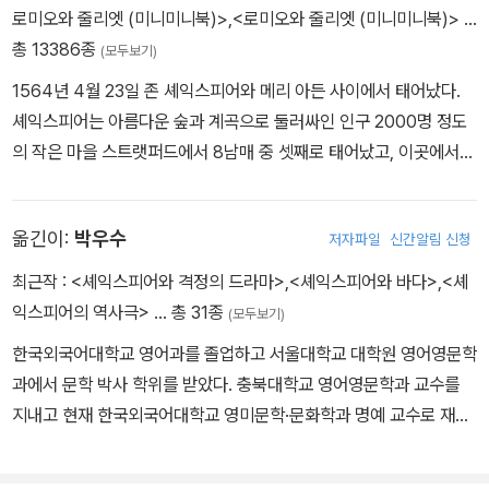
로미오와 줄리엣 (미니미니북)>
,
<로미오와 줄리엣 (미니미니북)>
…
총 13386종
(모두보기)
1564년 4월 23일 존 셰익스피어와 메리 아든 사이에서 태어났다.
셰익스피어는 아름다운 숲과 계곡으로 둘러싸인 인구 2000명 정도
의 작은 마을 스트랫퍼드에서 8남매 중 셋째로 태어났고, 이곳에서
학교를 다녔다. 주로 《성경》과 고전을 통해 읽기와 쓰기를 배웠고 라
틴어 격언도 암송하곤 했다. 열한 살에 입학한 문법 학교에서 문법, 논
옮긴이:
박우수
저자파일
신간알림 신청
리학, 수사학, 문학 등을 배웠는데, 《성경》과 더불어 오비디우스의
《변신》은 셰익스피어에게 상상력의 원천이 된다. 그리스어도 배웠지
최근작 :
<셰익스피어와 격정의 드라마>
,
<셰익스피어와 바다>
,
<셰
만 그리 신통하지는 않았다. 그 때문에 동시대 극작가 벤 존슨은 “라
익스피어의 역사극>
… 총 31종
(모두보기)
틴어는 신통하지 않고, 그리스어는 더 말할 것이 없다”라고 셰익스피
한국외국어대학교 영어과를 졸업하고 서울대학교 대학원 영어영문학
어를 조롱하기도 했다. 그러나 셰익스피어의 타고난 언어 구사 능력,
과에서 문학 박사 학위를 받았다. 충북대학교 영어영문학과 교수를
무대 예술에 대한 천부적인 감각, 다양한 경험, 인간에 대한 심오한 이
지내고 현재 한국외국어대학교 영미문학·문화학과 명예 교수로 재직
해는 그를 위대한 극작가로 만들기에 부족함이 없었다. 그는 제대로
중이다. 옮긴 책으로「햄릿」,「리어 왕」,「한여름 밤의 꿈」,「베니스의 상
교육받지는 못했지만, 자연으로부터 모든 것을 배운 자연의 아들이자
인」,「소네트집」,「안티고네」,「로미오와 줄리엣」,「줄리어스 시저」 등이
천재였다. 1590년대 초반 셰익스피어가 집필한 《타이터스 앤드로니