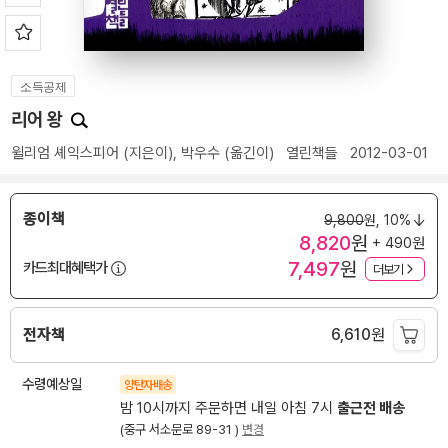
소득공제
리어 왕
윌리엄 셰익스피어
(지은이),
박우수
(옮긴이)
열린책들
2012-03-01
종이책
9,800
원,
10%
8,820
원
+ 490원
7,497
원
카드최대혜택가
더보기
전자책
6,610
원
수령예상일
양탄자배송
밤 10시까지 주문하면 내일 아침 7시
출근전 배송
(중구 서소문로 89-31 )
변경