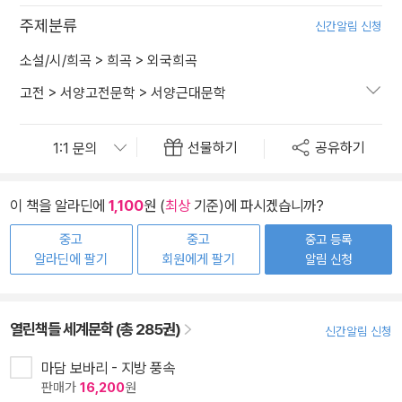
주제분류
신간알림 신청
소설/시/희곡
>
희곡
>
외국희곡
고전
>
서양고전문학
>
서양근대문학
선물하기
공유하기
이 책을 알라딘에
1,100
원 (
최상
기준)에 파시겠습니까?
중고
중고
중고 등록
알라딘에 팔기
회원에게 팔기
알림 신청
열린책들 세계문학 (총 285권)
신간알림 신청
마담 보바리 - 지방 풍속
판매가
16,200
원