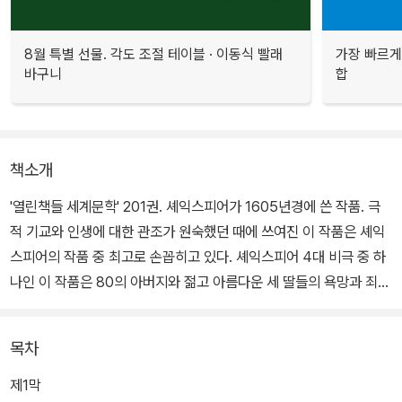
8월 특별 선물. 각도 조절 테이블 · 이동식 빨래
가장 빠르게
바구니
합
책소개
'열린책들 세계문학' 201권. 셰익스피어가 1605년경에 쓴 작품. 극
적 기교와 인생에 대한 관조가 원숙했던 때에 쓰여진 이 작품은 셰익
스피어의 작품 중 최고로 손꼽히고 있다. 셰익스피어 4대 비극 중 하
나인 이 작품은 80의 아버지와 젊고 아름다운 세 딸들의 욕망과 죄
악, 그리고 슬픔이 담겨 있다. 인간의 내면을 드러내는 언어와 인간의
삶에 대한 깊이 있는 성찰이 돋보이는 작품이다.
목차
늙고 고집 센 왕 리어. 막내딸 코딜리어가 대변하는 그 자신의 영혼으
제1막