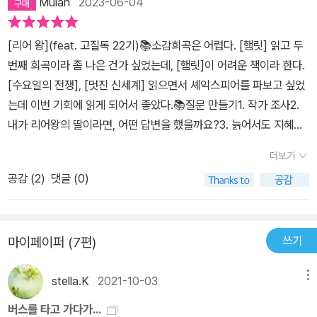
Mulan
2023-06-04
[리어 왕](feat. 고질독 22기)📚소감희곡은 어렵다. [햄릿] 읽고 두
번째 희곡이라 좀 나은 건가 싶었는데, [햄릿]이 어려운 책이라 한다.
[수요일의 전쟁], [멋진 신세계] 읽으면서 셰익스피어를 파보고 싶었
는데 이번 기회에 읽게 되어서 좋았다.📚질문 만들기1. 작가 조사2.
내가 리어왕의 딸이라면, 어떤 답변을 했을까요?3. 늙어서도 지혜로
운 사람이 되려면 어떻게 해야 할까요?4. 이 대사, 어떻게 이해하시
더보기
나요?5. 부모님에게 어떻게 대하나요?6. 더 큰 어려움으로 작은 어
공감 (
2
)
댓글 (0)
려움을 극복할 수 있을까요?7. 참아야 할 것과 성내야 할 것을 잘 분
간하나요?8. 고통을 감내하며 살 수 있는 동력은 무엇일까요?9. 명
분은 필요한가요?10. 에드먼드는 죽기 직전에 왜 좋은 일(?)을 한 걸
쓰기
마이페이퍼 (7편)
까요?내가 뽑았던 질문은 3번, ‘늙어서도 지혜로운 사람이 되려면 어
떻게 해야 할까요?‘였다. 다른 질문들도 3번에 포함된다고 생각되는
stella.K
2021-10-03
메뉴
데, 대립되는 것을 구분한다는 것, 부모와 자식간의 관계, 이 모든 것
들이 나이가 들어서도 지혜로워지고 싶은 내 마음에서 시작한 것 같
버스를 타고 가다가...