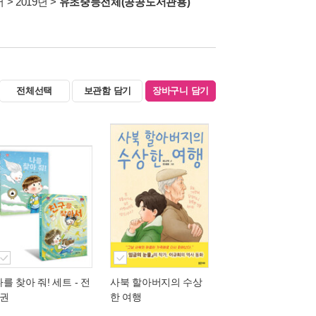
서
>
2019년
>
유초중등전체(공공도서관용)
전체선택
보관함 담기
장바구니 담기
나를 찾아 줘! 세트 - 전
사북 할아버지의 수상
2권
한 여행