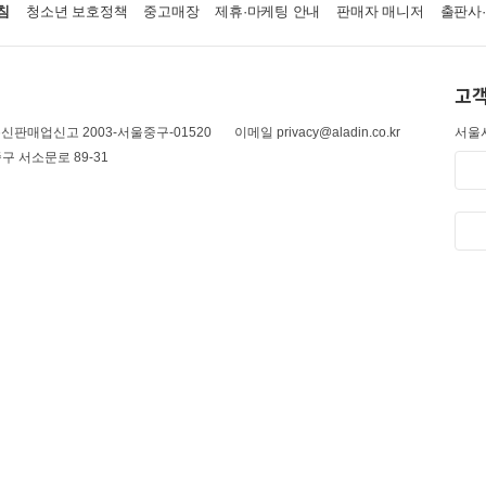
침
청소년 보호정책
중고매장
제휴·마케팅 안내
판매자 매니저
출판사
고객
신판매업신고 2003-서울중구-01520
이메일 privacy@aladin.co.kr
서울시
구 서소문로 89-31