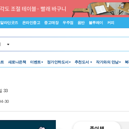
알라딘굿즈
온라인중고
중고매장
우주점
음반
블루레이
커피
서
스트
새로나온책
이벤트
정가인하도서
추천도서
작가와의 만남
북
 33
04-30
종이책