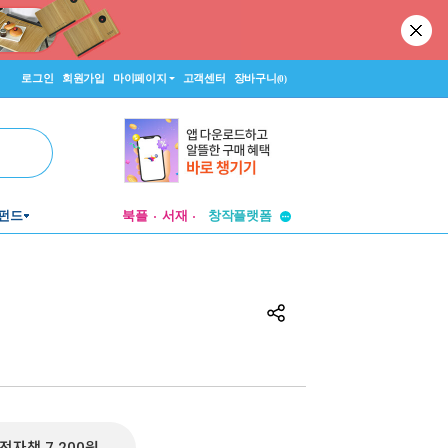
로그인
회원가입
마이페이지
고객센터
장바구니
(0)
투비컨티뉴드
창작플랫폼
펀드
북플
서재
투비컨티뉴드