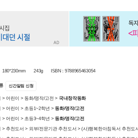
180*230mm
243g
ISBN : 9788965463054
류
신간알림 신청
서
>
어린이
>
동화/명작/고전
>
국내창작동화
서
>
어린이
>
초등1~2학년
>
동화/명작/고전
서
>
어린이
>
초등3~4학년
>
동화/명작/고전
서
>
추천도서
>
외부/전문기관 추천도서
>
(사)행복한아침독서 추천도