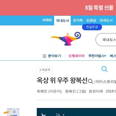
HOME
전자책
만권당
외국도서
국내도서
첫달무료
국내도
분야보기
오뒷세이아
추천마법사
베
소득공제
옥상 위 우주 왕복선
아이스토리빌
|
최혜진
(지은이),
원혜진
(그림)
밝은미래
2018-