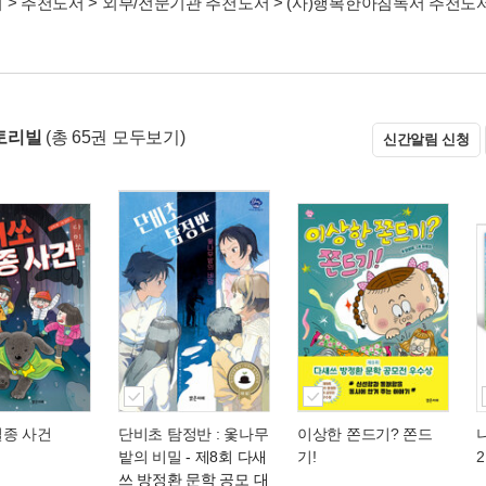
서
>
추천도서
>
외부/전문기관 추천도서
>
(사)행복한아침독서 추천도
토리빌
(총 65권 모두보기)
신간알림 신청
실종 사건
단비초 탐정반 : 옻나무
이상한 쫀드기? 쫀드
밭의 비밀
- 제8회 다새
기!
쓰 방정환 문학 공모 대