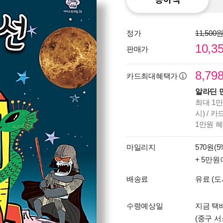
정가
11,500
10,3
판매가
8,79
카드최대혜택가
알라딘 
최대 1만
시) / 
1만원 
마일리지
570원(5
+ 5만원
배송료
유료 (도
수령예상일
지금 택배
(중구 서