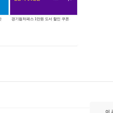
간
경기컬처패스 1만원 도서 할인 쿠폰
삼성카드가 쏜다! 알라