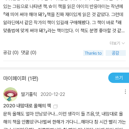
있는 그림으로 나타낸 책.☆이 책을 읽은 아이의 반응​아이는 작년에
『왜 띄어 써야 해야 돼?』책을 진짜 재미있게 읽은 것 같았다. 그런데
알라딘에서 같은 작가의 책이 있길래 구매해봤다. 그 책이 바로 『왜
맞춤법에 맞게 써야 돼?』라는 책이었다. 이 책도 분명 좋아할 것 같다
는 확신이 들었고 구매했는데 역시나 내 예상대로였다.​ 초반부에 엄
더보기
마 아빠가 못처럼 박혀 있는 장면, 아기를 레슬링 하듯이 엎어치기 하
공감 (
0
)
댓글 (0)
는 모습을 보고는 빵 터져서 웃는 아들. 역시 아이의 취향을 저격했다.
​후반부에 정말 하이라이트라고 부를 수 있는 장면이 나오는데 정말
마음에 들었는지 그 문구를 나에게 계속 이야기하며 큭큭대는 것이었
쓰기
마이페이퍼 (1편)
다.​​☆ 이 책의 장점​​이 책은 맞춤법의 중요성을 쉽고 재미있게 알려주
는 책이다. 맞춤법에 맞게 쓰지 않으면 완전히 다른 뜻이 되어버리는
딸기홀릭
2020-12-22
메뉴
국어의 특징을 알려주는 책이다.​한글을 어느 정도 읽는 7세부터 초등
저학년까지 재미있게 읽을 수 있을 것 같다. 아주 유쾌하면서 유익한
2020 내맘대로 올해의 책
책이다. ​
문득 올해도 얼마 안남았구나...이런 생각이 들 즈음,앗, 내맘대로 올
해의 책을 안뽑았구나!벌써 한해가 가다니...해마다 참 시간 빨리 가는