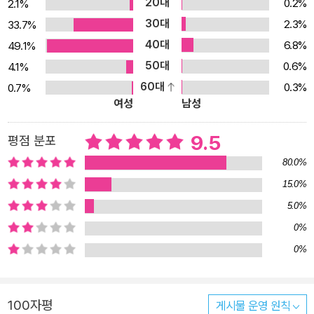
20대
0.2%
2.1%
춤법의 중요성을 깨닫게 될 거예요. “어렵고 헷갈리는 맞춤법, 꼭 지
30대
2.3%
33.7%
켜야 하나요?” ‘맞춤법’은 의사소통을 원활히 하기 위한 약속입니다!
40대
6.8%
49.1%
아무리 글을 잘 써도 맞춤법에 맞지 않는 문장으로 이루어진 글은 좋
50대
0.6%
4.1%
은 평가를 받을 수 없습니다. 그걸 알면서도 맞춤법은 어렵고, 맞춤법
60대
0.3%
0.7%
에 맞게 적는 것은 귀찮은 일이라고 생각하는 사람들이 많지요. 심지
여성
남성
어 맞춤법에 맞지 않아도 다른 사람들이 내가 쓴 글을 이해하는 데 전
혀 문제가 되지 않는다고 생각하기도 합니다. 하지만 그림책에서도
9.5
평점 분포
볼 수 있듯이 잘못된 맞춤법 때문에 의미가 잘못 전달되는 경우는 생
80.0%
각보다 많습니다. 글은 사회 구성원들이 의사소통을 하기 위한 기본
15.0%
적인 수단 중 하나입니다. 쓰는 사람마다 본인이 쓰고 싶은 대로 쓴다
5.0%
면 그 글을 이해하는 데 시간도 오래 걸릴 뿐만 아니라 전달하고자 하
0%
는 바를 정확하게 전달하기도 힘이 듭니다. ‘맞춤법’은 일종의 약속입
0%
니다. 글쓰기에서는 문장을 다듬고 정리하는 마지막 단계이기도 하지
요. 아이들이 앞으로 다른 사람들과 의사소통을 원활히 하고, 올바른
언어생활을 하기 위해서는 ‘맞춤법’을 잘 알아야 합니다. 시작이 반입
100자평
게시물 운영 원칙
니다. 어렵고 헷갈리는 맞춤법, 《왜 맞춤법에 맞게 써야 돼?》로 시작