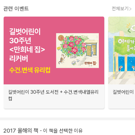
관련 이벤트
전체보기
길벗어린이 30주년 도서전 + 수건.변색내열유리
길벗어린이 
컵
2017 올해의 책
- 이 책을 선택한 이유