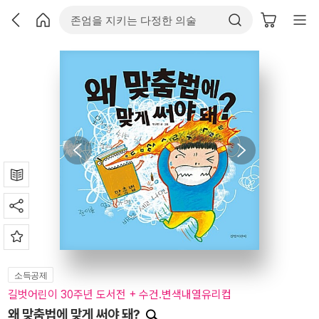
소득공제
길벗어린이 30주년 도서전 + 수건.변색내열유리컵
왜 맞춤법에 맞게 써야 돼?