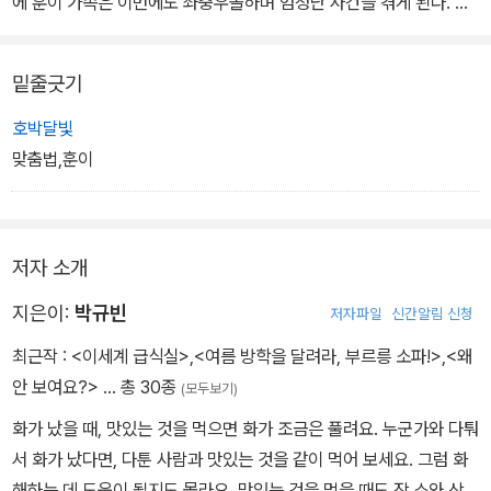
에 훈이 가족은 이번에도 좌충우돌하며 엄청난 사건을 겪게 된다. 못
처럼 벽에 박혀 버린 아빠, 동생에게 프로레슬링 기술을 발휘하는 엄
마, 끝없이 일하고 절하고를 반복하는 훈이까지. 작가는 일기장 속 이
밑줄긋기
야기가 그대로 현실이 되어버리는 판타지를 통해 맞춤법의 필요성을
자연스럽게 이야기한다.
호박달빛
맞춤법,훈이
무엇보다 요즘처럼 줄임말이나 신조어가 자주 사용되는 혼란스러운
언어 환경 속에서 아이들의 바른 언어 습관과 글쓰기 습관을 위해 꼭
필요한 그림책이다. 딱딱하고 어려운 맞춤법 설명이나 부모의 잔소리
저자 소개
에서 벗어나 아이들 스스로 맞춤법의 중요성을 깨닫게 해 준다.
지은이:
박규빈
저자파일
신간알림 신청
최근작 :
<이세계 급식실>
,
<여름 방학을 달려라, 부르릉 소파!>
,
<왜
안 보여요?>
… 총 30종
(모두보기)
화가 났을 때, 맛있는 것을 먹으면 화가 조금은 풀려요. 누군가와 다퉈
서 화가 났다면, 다툰 사람과 맛있는 것을 같이 먹어 보세요. 그럼 화
해하는 데 도움이 될지도 몰라요. 맛있는 것을 먹을 때도 장 소와 상황