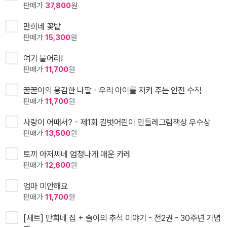
판매가
37,800
원
만희네 꽃밭
판매가
15,300
원
여기 붙어라!
판매가
11,700
원
꿀꿀이의 용감한 나팔 - 우리 아이를 지켜 주는 안전 수칙
판매가
11,700
원
사랑이 어때서? - 제1회 길벗어린이 민들레그림책상 우수상
판매가
13,500
원
토끼 아저씨네 엄청나게 매운 카레
판매가
12,600
원
엄마 미안해요
판매가
11,700
원
[세트] 만희네 집 + 솔이의 추석 이야기 - 전2권 - 30주년 기념