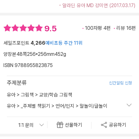
- 알라딘 유아 MD 강미연 (2017.03.17)
9.5
100자평 4편
리뷰 16편
세일즈포인트
4,266
예비초등 주간 11위
양장본
48쪽
256*256mm
452g
ISBN 9788955823875
주제분류
신간알림 신청
유아
>
그림책
>
교양/학습 그림책
유아
>
_주제별 책읽기
>
언어/인지
>
말놀이/글놀이
선물하기
공유하기