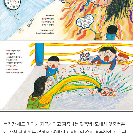
듣기만 해도 머리가 지끈거리고 짜증나는 맞춤법! 도대체 맞춤법은
왜 맞춰 써야 하는 걸까요? 《왜 띄어 써야 돼?》의 후속작인 이 그림