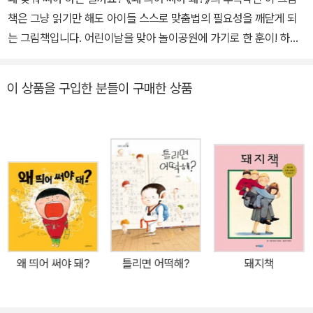
책은 그냥 읽기만 해도 아이들 스스로 맞춤법의 필요성을 깨닫게 되
는 그림책입니다. 어린이날을 맞아 놀이공원에 가기로 한 훈이! 하지
만 훈이가 엉터리 맞춤법으로 쓴 일기 때문에 훈이 가족은 이번에도
좌충우돌하며 엄청난 사건을 겪게 되지요. 못처럼 벽에 박혀 버린 아
이 상품을 구입한 분들이 구매한 상품
빠, 동생에게 프로레슬링 기술을 발휘하는 엄마, 끝없이 일하고 절하
고를 반복하는 훈이까지! 작가는 일기장 속 이야기가 그대로 현실이
되어버리는 판타지를 통해 맞춤법의 필요성을 자연스럽게 이야기합
니다. 무엇보다 요즘처럼 줄임말이나 신조어가 자주 사용되는 혼란스
러운 언어 환경 속에서 아이들의 바른 언어 습관과 글쓰기 습관을 위
해 꼭 필요한 그림책이지요. 딱딱하고 어려운 맞춤법 설명이나 부모
의 잔소리에서 벗어나 아이들 스스로 맞춤법의 중요성을 깨닫게 해
주세요! “이렇게 웃기고 재미있는 그림책은 처음 봤어요!” 생활 속에
서 건져낸 놀라운 상상력으로 웃음이 뻥 터지게 만드는 그림책! 맞춤
왜 띄어 써야 돼?
틀리면 어떡해?
돼지책
법을 잘못 쓴 훈이 덕분에 아빠가 벽에 못처럼 박혀 버리는 상상을 한
번 해 보세요. 엄마가 동생을 업지 않고 바닥에 엎는 장면은 보기만 해
도 웃음이 터집니다. 실제로 박규빈 작가는 어린 시절, 띄어쓰기와 맞