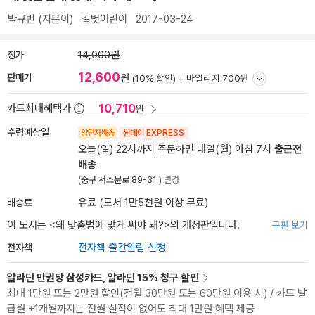
박규빈
(지은이)
길벗어린이
2017-03-24
정가
14,000원
12,600
판매가
원
(10% 할인) +
마일리지 700원
10,710
카드최대혜택가
원
수령예상일
양탄자배송
썬데이 EXPRESS
오늘(일) 22시까지 주문하면 내일(월) 아침 7시
출근전
배송
(중구 서소문로 89-31 )
변경
배송료
유료 (도서 1만5천원 이상 무료)
이 도서는 <
왜 맞춤법에 맞게 써야 돼?
>의 개정판입니다.
구판 보기
전자책
전자책 출간알림 신청
알라딘 만권당 삼성카드, 알라딘 15% 청구 할인
최대 1만원 또는 2만원 할인(전월 30만원 또는 60만원 이용 시) / 카드 발
급월 +1개월까지는 전월 실적이 없어도 최대 1만원 혜택 제공