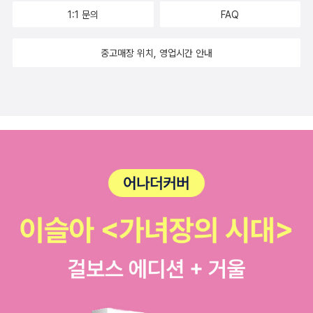
를 수험용으로 읽던데영어를 잘 하는 지인이 번역보다 원서가 더 이
1:1 문의
FAQ
해하기 쉽다고 했다.내년엔 원서로 도전해 보리라.3. 바디 우리 몸 안
내서 / 빌 브라이슨 / 까치 <거의 모든 것의 역사>에 이어 빌 브라이
중고매장 위치, 영업시간 안내
슨의 책은 두번째다.전작과 마찬가지로 상당한 내용이라 시간은 꽤
걸렸다.머릿속에 다 담을 수 있진 않지만우리 몸이 작은 우주라는 건
실감할 수 있었다.밑줄도 많이 그으며 읽었던 책이다.빌 브라이슨 특
유의 위트가 있어서 긴 이야기임에도 지루하지 않다.4. 35년 / 박시
백 / 비아북 코로나 덕분에 읽었다고나 할까?도서관도 자주 휴관을
해 뭔가 읽을 만한게 집에 별로 없어서 집어 들었다.읽을 만하다기 보
다 읽고 싶어 모아 둔 것들은 많지만머릿속이 복잡하니 만화라 조금
은 가벼운 마음으로 시작했다.박시백이란 이름만으로 초판본 구입했
다가 완간이 안된 상태에게 읽다 끊기는 게 싫어서완간이 된 올해 다
시 시작했다.두번째 읽는데도 처음 같은 기분이다.가벼운 마음으로
들었지만 내용은 전혀 가볍지가 않다.역시 두번 세번 읽어야 할 책이
다.근데, 읽고 싶은 책들이 너무 많다. ㅠ.ㅠ우선 <토지>부터 읽고서!
5. 태일이 / 박태옥 / 고래가 그랬어 역시 만화지만 가볍지 않다.전