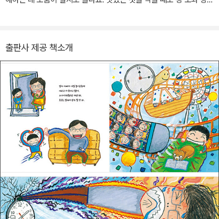
에 따라 지켜야 할 것이 있답니다. 어느 날 이세계 친구들이 학교 급식
실에 방문한다면 여러분이 알려 줄 수 있기를 바랍니다. 맛있는 급식
을 건강하고 안전하고 예의 있게 먹는 방법을요. 그동안 쓰고 그린 그
출판사 제공 책소개
림책으로 《여름 방학을 달려라, 부르릉 소파!》, 《왜 띄어 써야 돼?》,
《왜 맞춤법에 맞게 써야 돼?》, 《다름》, 《청소의 발견》, 《형이 태어날
거야》, 《까마귀가 친구 하자 한다고?》, 《그 공 차요!》, 《왜 안 보여
요?》가 있습니다.