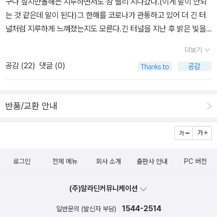
구나 싶지만올해는 지루하면서도 참 빨리 지나갔다.(이게 말이 안되
는 것 같은데 말이 된다)그 한해를 코로나가 관통하고 있어 더 긴 터
널처럼 지루하게 느껴졌는지도 모른다.긴 터널을 지난 후 밝은 빛을
볼때의 기쁨을 언제쯤 느낄 수 있을까?무튼, 연례행사처럼 올해도 내
더보기
맘대로 올해의 책을 선정해 본다.그렇게 벌써 6년차라는게 흐뭇하기
공감 (
22
)
댓글 (0)
도 하다.언제나 그랬듯, 올해 읽은 책들을 대상으로 했고, 순위는 없
다.1. 우리가 빛의 속도로 나아갈 수 없다면 / 김초엽 / 허블 표지만
보고 에세이인줄 알았다.소설이라니 연애소설쯤으로 생각했다.읽다
반품/교환 안내
보니 어랏! 이건 전혀 예상치 못한 이야기인데?가까운 미래에 일어날
지 모를 이야기들에 공감했다.작가의 상상력과 필력에 감탄했다.그냥
그렇게 흥미롭게 읽고 덮어두었는데 시간이 지날수록 여운이 짙어지
는 책이다.두고두고 생각이 난다.특히 '관내분실'이 인상깊었다.나의
로그인
전체 메뉴
회사 소개
출판사 안내
PC 버전
죽음 뒤에는 어떤 자료가 담길지도 생각해 볼 만하다.2. 교양있는 우
리 아이를 위한 세계역사 / 수잔 와이즈 바우어 / 꼬마이실 초등이
(주)알라딘커뮤니케이션
상 읽을 수 있는 책이라지만 세계사를 1도 모르는 내게도 수준이 맞는
책이다.구어체라서 편하게 흐름을 이해할 수 있다.보통 이 책의 원서
1544-2514
일반문의 (발신자 부담)