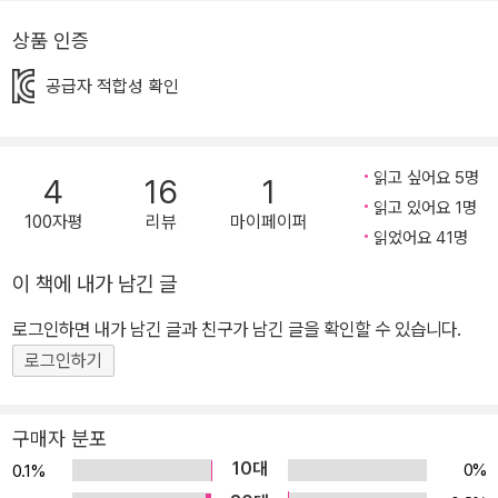
춤법 때문에 글쓰기가 무척 힘들었다고 회상합니다. 이런 경험을 바
상품 인증
탕으로 아이들이 띄어쓰기와 맞춤법을 거부하지 않고 자연스럽게 받
공급자 적합성 확인
아들일 수 있는 이야기를 떠올리게 되었지요. 맞춤법에 맞지 않게 쓴
엉터리 일기 때문에 일어나는 일들은 그야말로 상상을 초월합니다.
‘이래라 저래라’ 잔소리하는 엄마를 ‘일해라 절해라’ 잔소리하는 엄마
읽고 싶어요 5명
4
16
1
로 쓰는 순간, 훈이는 끊임없이 일하고, 절하고를 반복하지요. 결국 집
읽고 있어요 1명
안을 반들반들하게 청소하는 훈이의 얼굴은 땀으로 뒤범벅이 되고,
100자평
리뷰
마이페이퍼
읽었어요 41명
그 모습을 보는 독자들은 배를 움켜쥐지 않을 수 없습니다. 이 책은 2
016년에 처음 나왔고 2017년에 그림의 일부를 수정하고 보완하여
이 책에 내가 남긴 글
새롭게 출간되었습니다. 《왜 띄어 써야 돼?》에 이어 이 책 역시 수많
로그인하면 내가 남긴 글과 친구가 남긴 글을 확인할 수 있습니다.
은 독자들에게 ‘웃음이 저절로 나오는 즐거운 책’이란 찬사를 받았었
로그인하기
지요. 박규빈 작가는 틀에 갇히지 않은 자유롭고 강렬한 그림과 순수
한 아이들의 마음을 그대로 담아낸 이야기로 많은 아이들의 사랑을
받고 있습니다. 이 책은 아이들의 눈높이에서 아이들의 일상을 바라
구매자 분포
보고 아이들의 생각을 따라가는 그림책입니다. 아이들과 함께 이 그
10대
0%
0.1%
림책을 펼쳐 보세요. 주인공을 따라 신나게 웃다보면, 아이 스스로 맞