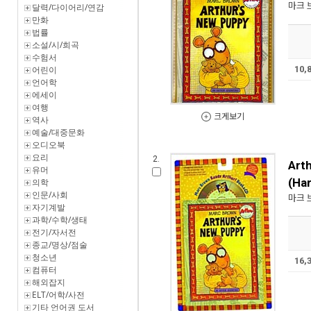
마크 
달력/다이어리/연감
만화
법률
소설/시/희곡
수험서
어린이
10,
언어학
에세이
여행
크게보기
역사
예술/대중문화
오디오북
요리
2.
Art
유머
(Ha
의학
인문/사회
마크 
자기계발
과학/수학/생태
전기/자서전
종교/명상/점술
청소년
16,
컴퓨터
해외잡지
ELT/어학/사전
기타 언어권 도서