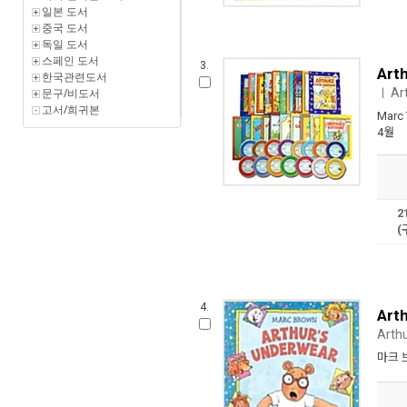
일본 도서
중국 도서
독일 도서
스페인 도서
3.
Art
한국관련도서
문구/비도서
Ar
ㅣ
고서/희귀본
Marc 
4월
2
(
4.
Art
Arth
마크 