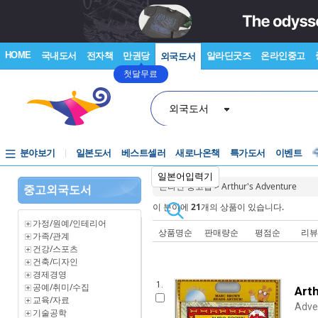
HOME
국내도서
전자책
만권당
알라딘굿즈
온라인중고
외국도서
첫달무료
외국도서
분야보기
일본도서
베스트셀러
새로나온책
특가도서
이벤트
일본어입력기
온라인 중고샵
>
Arthur's Adventure
중고외국도서
이 분야에
21
개의 상품이 있습니다.
가정/원예/인테리어
상품명순
판매량순
평점순
리
가족/관계
건강/스포츠
건축/디자인
경제경영
1.
공예/취미/수집
Art
교육/자료
Adve
기술공학