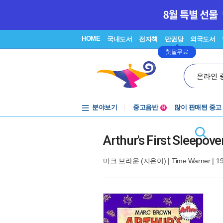
HOME
국내도서
전자책
만권당
외국도서
첫달무료
온라인 
분야보기
중고음반
많이 판매된 중고
N
1천원부터
중고음반
Arthur's First Sleepov
마크 브라운
(지은이) |
Time Warner
| 1