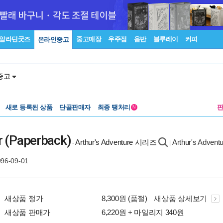
알라딘굿즈
중고매장
우주점
음반
블루레이
커피
온라인중고
중고
새로 등록된 상품
단골판매자
최종 땡처리
N
er (Paperback)
Arthur's Adventure 시리즈
Arthur's Advent
-
|
996-09-01
새상품 정가
8,300원 (품절)
새상품 상세보기
새상품 판매가
6,220원 + 마일리지 340원