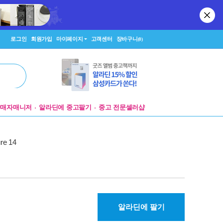
로그인
회원가입
마이페이지
고객센터
장바구니
(0)
판매자매니저
알라딘에 중고팔기
중고 전문셀러샵
ure 14
알라딘에 팔기