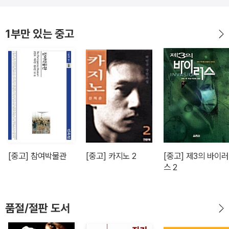
1부만 있는 중고
[중고] 참여박물관
[중고] 카지노 2
[중고] 제3의 바이러
스 2
품절/절판 도서