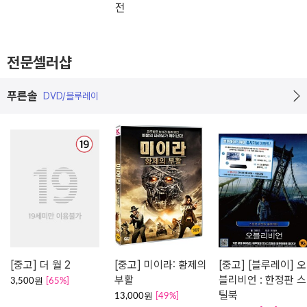
전
전문셀러샵
푸른솔
DVD/블루레이
[중고] 더 월 2
[중고] 미이라: 황제의
[중고] [블루레이] 오
부활
블리비언 : 한정판 스
3,500원
[65%]
틸북
13,000원
[49%]