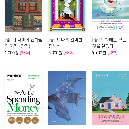
[중고] 나미야 잡화점
[중고] 나의 완벽한
[중고] 괴테는 모든
의 기적 (양장)
장례식
것을 말했다
1,000원
[93%]
6,000원
[68%]
9,900원
[42%]