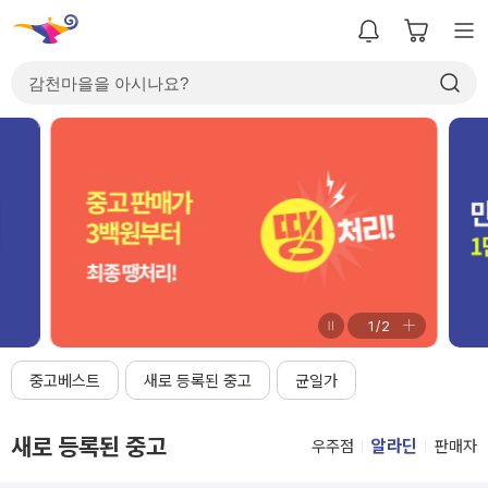
2
/
2
중고베스트
새로 등록된 중고
균일가
새로 등록된 중고
알라딘
우주점
판매자