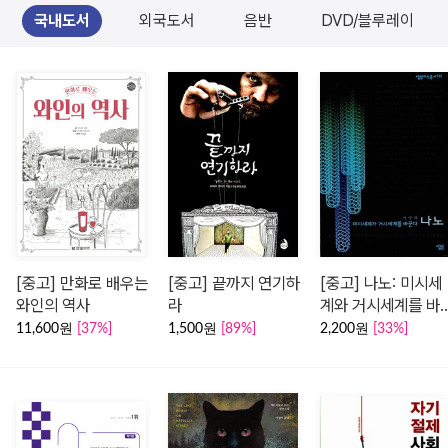
국내도서
외국도서
음반
DVD/블루레이
[중고] 만화로 배우는
[중고] 끝까지 연기하
[중고] 나노: 미시세
와인의 역사
라
계와 거시세계를 바
다
11,600원
[37%]
1,500원
[89%]
2,200원
[33%]