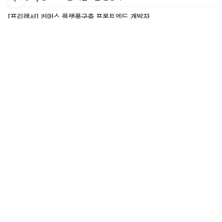
기
[프리랜서] 커머스 플랫폼구축 프론트엔드 개발자
로그인
전체 메뉴
회사 소개
출판사 안내
PC 버전
(주)알라딘커뮤니케이션
대표이사 : 최우경
사업자등록 : 201-81-23094
통신판매업신고 : 2003-서울중구-01520
호스팅 제공자 : 알라딘커뮤니케이션
본사 : 서울시 중구 서소문로 89-31
중고매장위치 :
자세히보기
ⓒ Aladin Communication. All Rights Reserved.
1544-2514
일반문의 (발신자 부담)
1:1 문의
FAQ