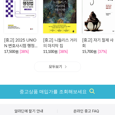
[중고] 2025 UNIO
[중고] 니들리스 거리
[중고] 자기 절제 사
N 변호사시험 행정법
의 마지막 집
회
선택형 기출문제집 1 :
17,500원
[38%]
11,100원
[38%]
15,700원
[37%]
기출편
모두보기
중고상품 매입가를 조회해보세요
알라딘에 팔기 안내
온라인 중고 FAQ