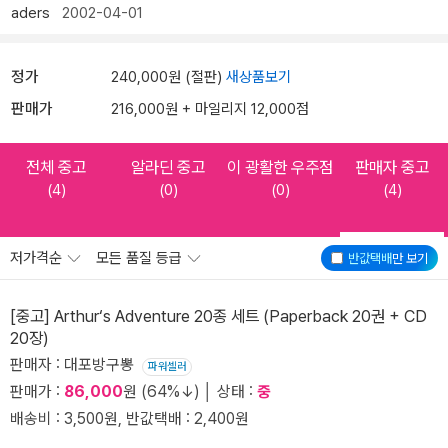
aders
2002-04-01
정가
240,000원 (절판)
새상품보기
판매가
216,000원 + 마일리지 12,000점
전체 중고
알라딘 중고
이 광활한 우주점
판매자 중고
(4)
(0)
(0)
(4)
저가격순
모든 품질 등급
반값택배
만 보기
[중고] Arthur‘s Adventure 20종 세트 (Paperback 20권 + CD
20장)
판매자 : 대포방구뽕
파워셀러
판매가 :
86,000
원 (64%↓) │ 상태 :
중
배송비 : 3,500원, 반값택배 : 2,400원