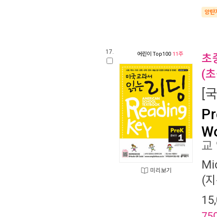
양탄
17.
어린이
Top100
11주
초
(
[
Pr
Wo
교
Mi
미리보기
(지
15
75