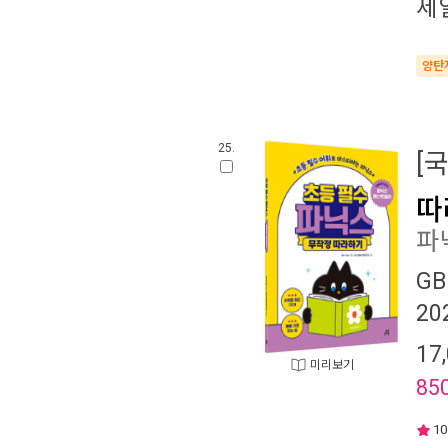
세
양탄
25.
[
따
파
GB
20
17
미리보기
85
10