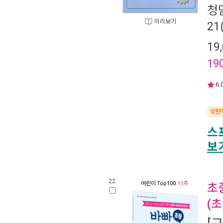
청담
미리보기
2
19
19
6.
양탄
스
보
22.
어린이
Top100
11주
초
(