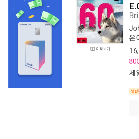
E.
Br
Jo
은이
16
미리보기
80
세
양탄