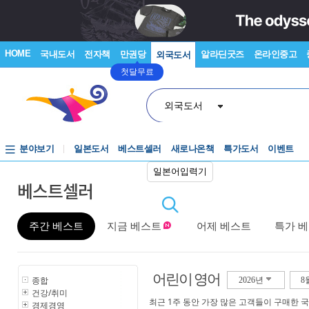
HOME
국내도서
전자책
만권당
알라딘굿즈
온라인중고
외국도서
첫달무료
외국도서
분야보기
일본도서
베스트셀러
새로나온책
특가도서
이벤트
일본어입력기
베스트셀러
주간 베스트
지금 베스트
어제 베스트
특가 
어린이 영어
종합
2026년
8
건강/취미
최근 1주 동안 가장 많은 고객들이 구매한 
경제경영