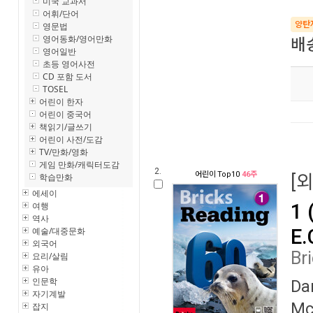
미국 교과서
어휘/단어
양탄
영문법
영어동화/영어만화
배
영어일반
초등 영어사전
CD 포함 도서
TOSEL
어린이 한자
어린이 중국어
책읽기/글쓰기
어린이 사전/도감
TV/만화/영화
게임 만화/캐릭터도감
2.
어린이
Top10
46주
학습만화
[
에세이
여행
1 
역사
예술/대중문화
E.
외국어
Br
요리/살림
유아
인문학
Da
자기계발
Mc
잡지