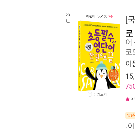
23.
어린이
Top100
7주
[
로
어
코
이
15
75
미리보기
9.
양탄
이