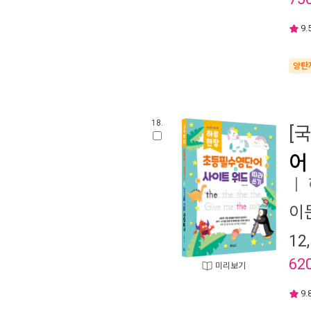
9.
양탄
18.
[
어
ㅣ
이
12
62
미리보기
9.