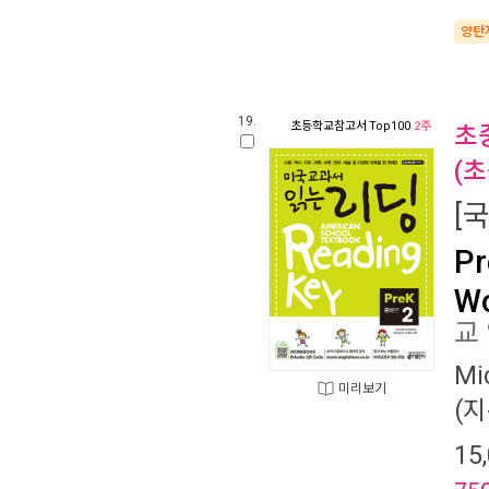
양탄
19.
초등학교참고서
Top100
2주
초
(
[
Pr
Wo
교
Mi
미리보기
(지
15