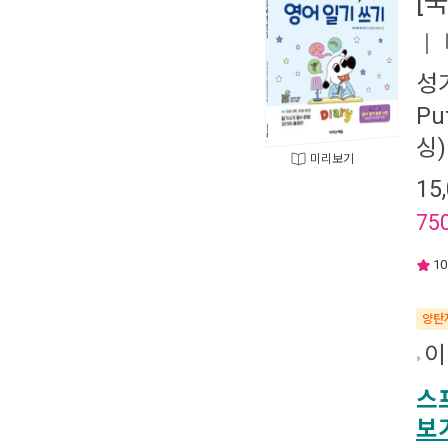
[
ㅣ
성
Pu
싱)
미리보기
15
75
10
양탄
이
스
보