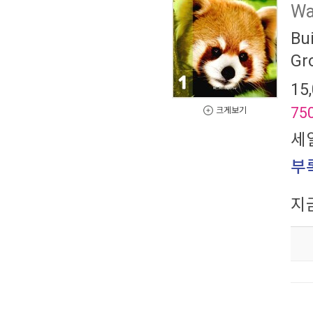
W
Bu
Gr
15
75
크게보기
세
부록
지