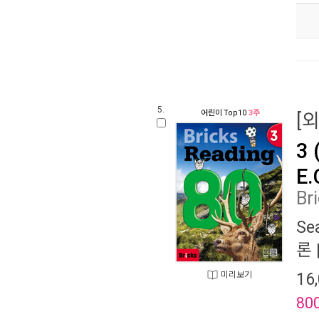
5.
어린이
Top10
3주
[
3 
E.
Br
Se
론
16
미리보기
80