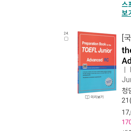
스
보
24.
[
th
Ad
ㅣ
Ju
청담
미리보기
2
17
17