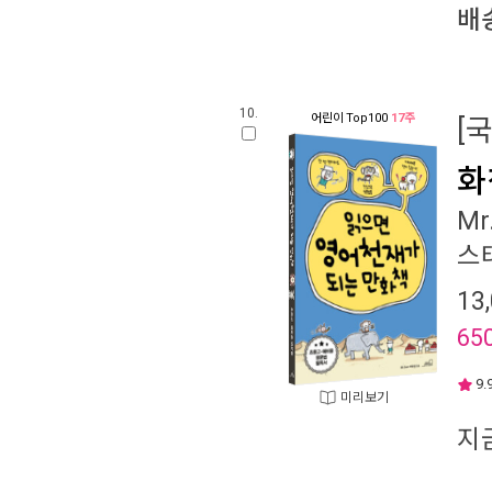
배
10.
어린이
Top100
17주
[
화
Mr
스
13
65
9.
미리보기
지