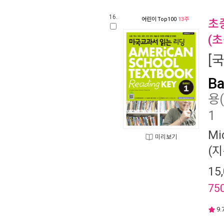
16.
어린이
Top100
13주
초
(
[
Ba
용
1
Mi
미리보기
(지
15
75
9.