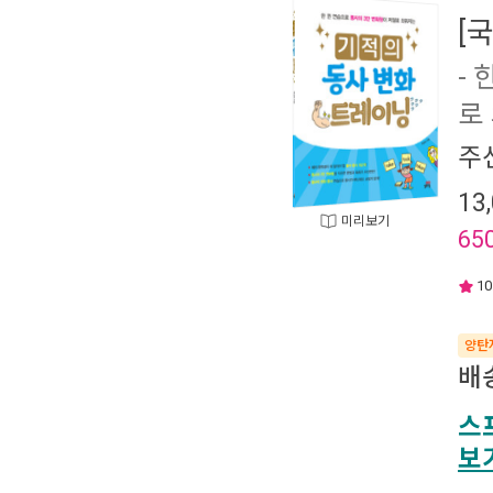
[
-
로
주
13
미리보기
65
10
양탄
배
스
보