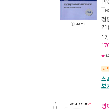
Pr
Te
청담
미리보기
2
17
17
8.
양탄
스
보
14.
어린이
Top100
6주
영