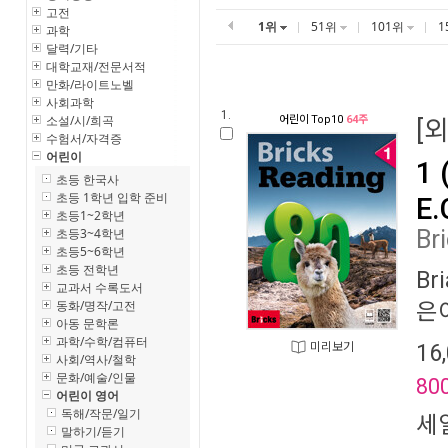
고전
1위
51위
101위
1
과학
달력/기타
대학교재/전문서적
만화/라이트노벨
사회과학
1.
소설/시/희곡
어린이
Top10
64주
[
수험서/자격증
어린이
1 
초등 한국사
초등 1학년 입학 준비
E.
초등1~2학년
초등3~4학년
Br
초등5~6학년
초등 전학년
Br
교과서 수록도서
동화/명작/고전
은이
아동 문학론
과학/수학/컴퓨터
16
미리보기
사회/역사/철학
문화/예술/인물
80
어린이 영어
독해/작문/일기
세
말하기/듣기