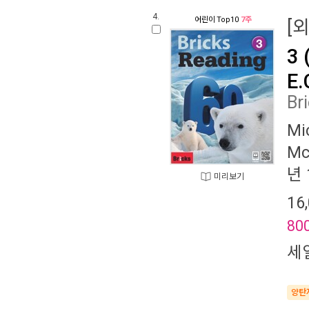
4.
어린이
Top10
7주
[
3 
E.
Br
Mi
Mc
년 
미리보기
16
80
세
양탄