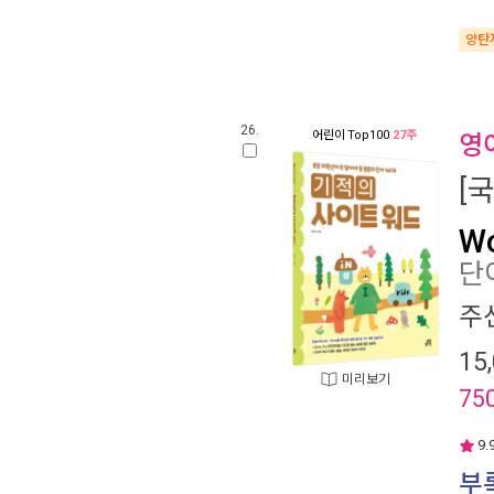
양탄
26.
어린이
Top100
27주
영
[
W
단
주
15
미리보기
75
9.
부록