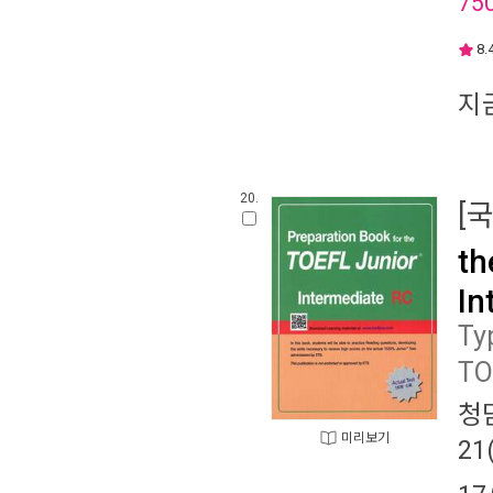
75
8.
지
20.
[
th
In
Ty
TO
청담
미리보기
2