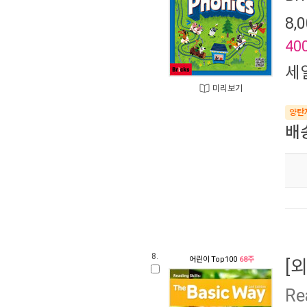
8,
40
세
미리보기
양탄
배
8.
어린이
Top100
68주
[
Re