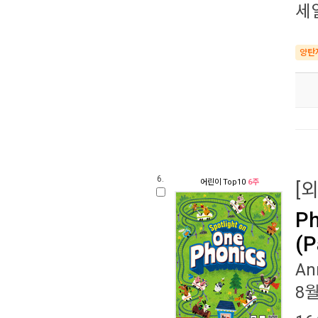
세
양탄
6.
어린이
Top10
6주
[
Ph
(P
An
8