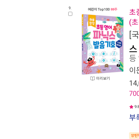
9.
어린이
Top100
88주
초
(
[
스
등
이
미리보기
14
70
9.
부록
양탄