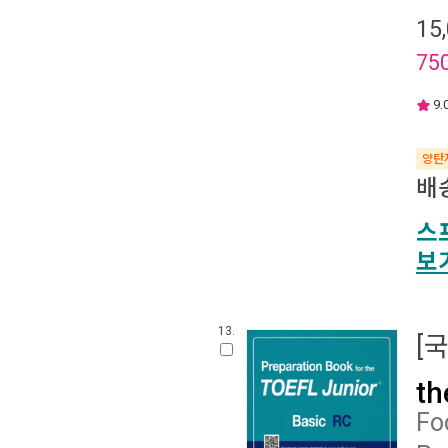
15
75
9.
양탄
배
스
보
13.
[
th
Fo