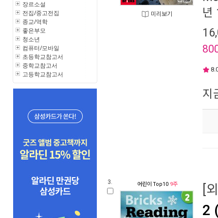
장르소설
년 
전집/중고전집
미리보기
종교/역학
16
좋은부모
청소년
80
컴퓨터/모바일
초등학교참고서
중학교참고서
8.
고등학교참고서
지
3.
어린이
Top10
9주
[
2 