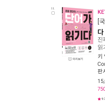
11.
K
[
다 
진
읽
키
미리보기
Co
판
15
75
9.