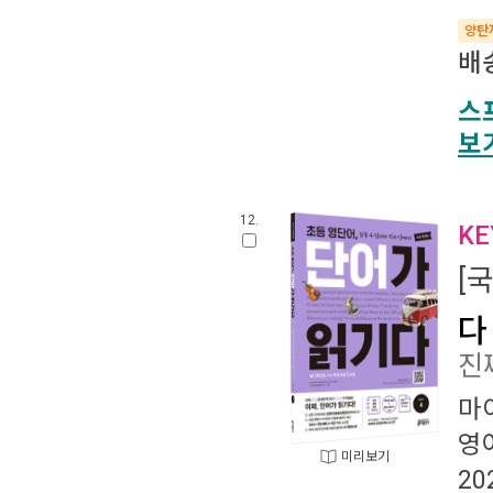
양탄
배
스
보
12.
K
[
다 
진
마
영
미리보기
20