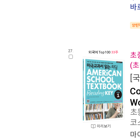
바
양탄
27.
외국어
Top100
33주
초
(
[
Co
Wo
초
코
미리보기
마