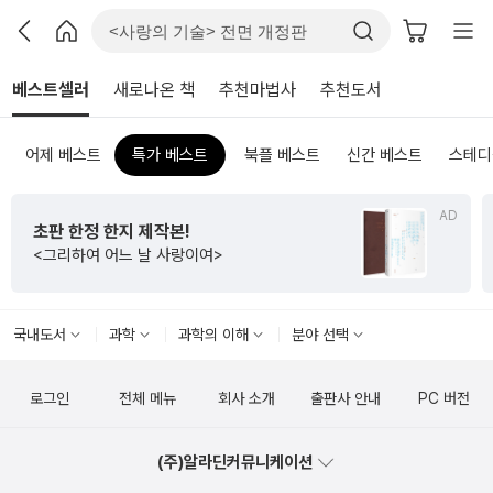
베스트셀러
새로나온 책
추천마법사
추천도서
어제 베스트
특가 베스트
북플 베스트
신간 베스트
스테디
AD
초판 한정 한지 제작본!
<그리하여 어느 날 사랑이여>
국내도서
과학
과학의 이해
분야 선택
로그인
전체 메뉴
회사 소개
출판사 안내
PC 버전
(주)알라딘커뮤니케이션